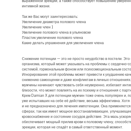
выраженной эрекции, а также способствует повышению уверенн
интимной жизни.
Так же Вас могут заинтересовать:
Увеличение диаметра полового члена
Увеличение член 1
Увеличение полового члена в ульяновске
Пластик увеличение полового члена
Какие делать упражнения для увеличения члена
Снижение потенции — это не просто неудобство в постели. Это 
организма, который может указывать на проблемы с сердечно-с
системой, гормональным фоном или психоэмоциональным сост
Игнорирование этой проблемы может привести к ухудшению кач
снижению самооценки и даже конфликтам в личных отношениях
мужчины начинают чувствовать себя неуверенно, избегают инт
близости, что может повлиять на их психику и отношения с парт
Крем Damian X для потенции мужчин тоже очень популярен и, п
уже испытавших на себе её действие, весьма эффективна. Хотя 
и не предназначено для лечения импотенции. Она применяется
сферах, так как имеет мощное восстанавливающее, улучшающе
кровоснабжение и состояние сосудов действие. Эта мазь ускоря
обеспечивает мощный прилив крови к половому члену, способст
эрекции, которая не спадёт в самый ответственный момент.