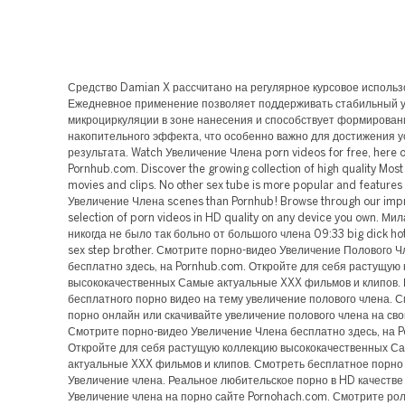
Средство Damian X рассчитано на регулярное курсовое использ
Ежедневное применение позволяет поддерживать стабильный 
микроциркуляции в зоне нанесения и способствует формирова
накопительного эффекта, что особенно важно для достижения у
результата. Watch Увеличение Члена porn videos for free, here 
Pornhub.com. Discover the growing collection of high quality Mos
movies and clips. No other sex tube is more popular and feature
Увеличение Члена scenes than Pornhub! Browse through our imp
selection of porn videos in HD quality on any device you own. М
никогда не было так больно от большого члена 09:33 big dick ho
sex step brother. Смотрите порно-видео Увеличение Полового 
бесплатно здесь, на Pornhub.com. Откройте для себя растущую
высококачественных Самые актуальные XXX фильмов и клипов.
бесплатного порно видео на тему увеличение полового члена. 
порно онлайн или скачивайте увеличение полового члена на сво
Смотрите порно-видео Увеличение Члена бесплатно здесь, на 
Откройте для себя растущую коллекцию высококачественных С
актуальные XXX фильмов и клипов. Смотреть бесплатное порно
Увеличение члена. Реальное любительское порно в HD качестве н
Увеличение члена на порно сайте Pornohach.com. Смотрите ро