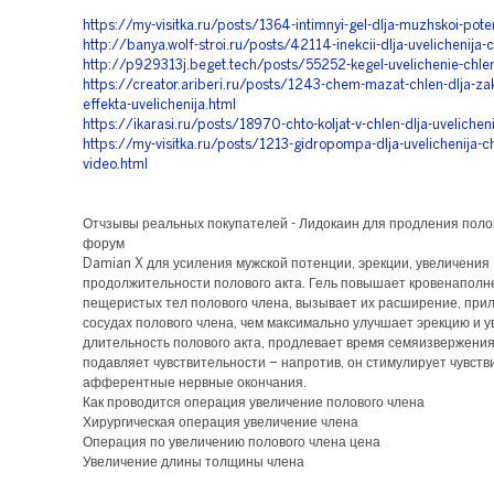
https://my-visitka.ru/posts/1364-intimnyi-gel-dlja-muzhskoi-pote
http://banya.wolf-stroi.ru/posts/42114-inekcii-dlja-uvelichenija-
http://p929313j.beget.tech/posts/55252-kegel-uvelichenie-chle
https://creator.ariberi.ru/posts/1243-chem-mazat-chlen-dlja-zak
effekta-uvelichenija.html
https://ikarasi.ru/posts/18970-chto-koljat-v-chlen-dlja-uvelicheni
https://my-visitka.ru/posts/1213-gidropompa-dlja-uvelichenija-c
video.html
Отчзывы реальных покупателей - Лидокаин для продления поло
форум
Damian X для усиления мужской потенции, эрекции, увеличения
продолжительности полового акта. Гель повышает кровенаполн
пещеристых тел полового члена, вызывает их расширение, прил
сосудах полового члена, чем максимально улучшает эрекцию и 
длительность полового акта, продлевает время семяизвержения
подавляет чувствительности – напротив, он стимулирует чувст
афферентные нервные окончания.
Как проводится операция увеличение полового члена
Хирургическая операция увеличение члена
Операция по увеличению полового члена цена
Увеличение длины толщины члена