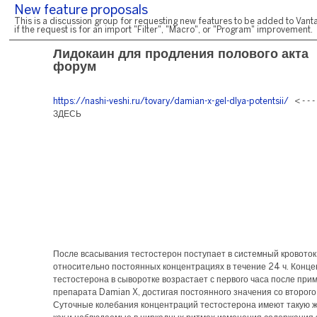
New feature proposals
This is a discussion group for requesting new features to be added to Vanta
if the request is for an import "Filter", "Macro", or "Program" improvement.
Лидокаин для продления полового акта
форум
https://nashi-veshi.ru/tovary/damian-x-gel-dlya-potentsii/
< - - 
ЗДЕСЬ
После всасывания тестостерон поступает в системный кровоток
относительно постоянных концентрациях в течение 24 ч. Конц
тестостерона в сыворотке возрастает с первого часа после при
препарата Damian X, достигая постоянного значения со второго
Суточные колебания концентраций тестостерона имеют такую ж