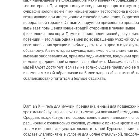
как и наблюдаемые в циркадных ритмах изменения содержания 
тестостерона. При наружном пути введения препарата отсутст
супрафизиологические пики концентрации тестостерона в крови
возникающие при инъекционном способе применения. В проти
пероральной терапии Damian X, наружное применение препара
вызывает повышения концентраций стероидов в печени выше
физиологических норм. Помните, применение мазей для увелич
потенции – это лишь одна из мер по возвращению мужской силы
восстановления эрекции и либидо достаточно просто отдохнуть
обстановку. А в некоторых случаях, например, если снижение п
вызвано заболеваниями, приёмом медикаментов, вредными при
помощи традиционной медицины не обойтись. Максимальный э
мазей будет достигнут, если вы не только будете правильно её 
и поменяете свой образ жизни на более здоровый и активный, 
сбалансировано питаться и больше отдыхать.
Damian X — гель для мужчин, предназначенный для поддержки 
эректильной функции за счёт оптимизации локальной гемодинам
Средство воздействует непосредственно в зоне нанесения, спо
расширению кровеносных сосудов, усилению притока крови к к
телам и повышению чувствительности тканей. Курсовое примен
создаёт благоприятные условия для более стабильной, продол