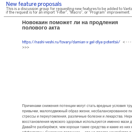
New feature proposals
This is a discussion group for requesting new features to be added to Vanta
if the request is for an import "Filter", "Macro", or "Program" improvement.
Новокаин поможет ли на продления
полового акта
https://nashi-veshi.ru/tovary/damian-x-gel-dlya-potentsii/
< - - 
>>>
Причинами снижения потенции могут стать вредные условия тру
привычки, малоподвижный образ жизни, несбалансированное п
стрессы и переутомления, различные болезни и лекарства. Нер
восстановления мужского здоровья используются именно мази д
Давайте разберёмся, чем хороши такие средства и какие из них