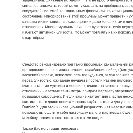
эффективны. Снижение потенции — это не просто неудобство в 
сигнал организма, который может указывать на проблемы с серд
сосудистой системой, гормональным фоном или психоэмоцион
состоянием. Игнорирование этой проблемы может привести к у
качества жизни, снижению самооценки и даже конфликтам в лич
отношениях. Многие мужчины начинают чувствовать себя неуве
избегают интимной близости, что может повлиять на их психику
с партнёром.
Средство рекомендовано при таких проблемах, как маленький р
преждевременное семяизвержение, ослабление либидо (сексуа
влечения) в браке, невозможность возбудиться, вялая эрекция, 
перед близостью, ожидание неудачи в постели.Размер полового 
считают многие мужчины и женщины, влияет на качество сексуа
отношений. Заветные сантиметры придают партнеру уверенност
повышают самооценку. И если вам не хватает для счастья неско
сантиментов в длине пениса – воспользуйтесь гелем для увели
Damian X. Для этой инновационной разработки нет невозможных 
помощью вы ощутите себя настоящим мачо, а партнерша будет 
малейшую возможность остаться с вами наедине.
Так же Вас могут заинтересовать: