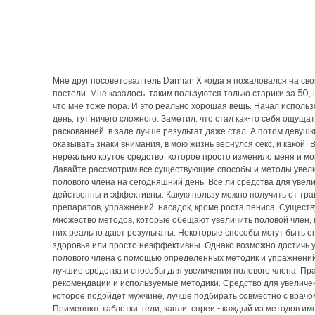
Мне друг посоветовал гель Damian X когда я пожаловался на сво
постели. Мне казалось, таким пользуются только старики за 50, 
что мне тоже пора. И это реально хорошая вещь. Начал исполь
день, тут ничего сложного. Заметил, что стал как-то себя ощуща
раскованней, в зале лучше результат даже стал. А потом девушк
оказывать знаки внимания, в мою жизнь вернулся секс, и какой!
нереально крутое средство, которое просто изменило меня и мо
Давайте рассмотрим все существующие способы и методы увел
полового члена на сегодняшний день. Все ли средства для увел
действенны и эффективны. Какую пользу можно получить от тра
препаратов, упражнений, насадок, кроме роста пениса. Существ
множество методов, которые обещают увеличить половой член, н
них реально дают результаты. Некоторые способы могут быть о
здоровья или просто неэффективны. Однако возможно достичь 
полового члена с помощью определенных методик и упражнени
лучшие средства и способы для увеличения полового члена. Пр
рекомендации и используемые методики. Средство для увеличе
которое подойдёт мужчине, лучше подбирать совместно с врачо
Применяют таблетки, гели, капли, спреи - каждый из методов им