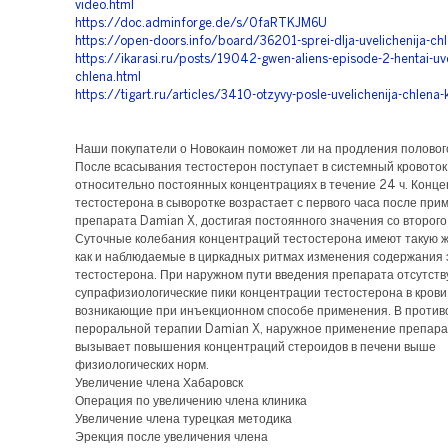
video.html
https://doc.adminforge.de/s/0faRTKJM6U
https://open-doors.info/board/36201-sprei-dlja-uvelichenija-ch
https://ikarasi.ru/posts/19042-gwen-aliens-episode-2-hentai-uve
chlena.html
https://tigart.ru/articles/3410-otzyvy-posle-uvelichenija-chlena-k
Наши покупатели о Новокаин поможет ли на продления половог
После всасывания тестостерон поступает в системный кровоток
относительно постоянных концентрациях в течение 24 ч. Конц
тестостерона в сыворотке возрастает с первого часа после при
препарата Damian X, достигая постоянного значения со второго
Суточные колебания концентраций тестостерона имеют такую ж
как и наблюдаемые в циркадных ритмах изменения содержания 
тестостерона. При наружном пути введения препарата отсутст
супрафизиологические пики концентрации тестостерона в крови
возникающие при инъекционном способе применения. В проти
пероральной терапии Damian X, наружное применение препара
вызывает повышения концентраций стероидов в печени выше
физиологических норм.
Увеличение члена Хабаровск
Операция по увеличению члена клиника
Увеличение члена турецкая методика
Эрекция после увеличения члена