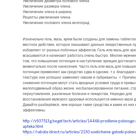
Увеличение диаметра полового члена
Увеличение размера члена
Увеличение члена в ширину
Рецепты увеличения члена
Увеличение полового члена волгоград
Изначально гель, мазь, крем были созданы для замены таблеток
местное действие, которое оказывают данные лекарственные п
избавляет от разных побочных эффектов. Гель или мазь для эре
всасываются и начинают работать очень быстро. Многие мужчин
том, что повышение потенции и наступление эрекции достигает
моментально после нанесения. Часто гель или мазь для повыш
потенции применяют как средство «два в одном», т.к. благодаря
текстуре они успешно заменяют смазки и лубриканты. < Причи
снижения потенции могут стать вредные условия труда и привыч
малоподвижный образ жизни, несбалансированное питание, ст
переутомления, различные болезни и лекарства. Нередко для
восстановления мужского здоровья используются именно мази д
Давайте разберёмся, чем хороши такие средства и какие из них
эффективны.
http://v937513g.beget.tech/articles/14466-prodlenie-polovogo-
apteka.html
https://rabota-direct.ru/articles/2130-uvelichenie-golovki-polov