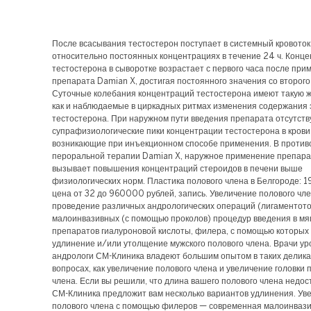
После всасывания тестостерон поступает в системный кровоток
относительно постоянных концентрациях в течение 24 ч. Конц
тестостерона в сыворотке возрастает с первого часа после при
препарата Damian X, достигая постоянного значения со второго
Суточные колебания концентраций тестостерона имеют такую ж
как и наблюдаемые в циркадных ритмах изменения содержания 
тестостерона. При наружном пути введения препарата отсутст
супрафизиологические пики концентрации тестостерона в крови
возникающие при инъекционном способе применения. В проти
пероральной терапии Damian X, наружное применение препара
вызывает повышения концентраций стероидов в печени выше
физиологических норм. Пластика полового члена в Белгороде: 19
цена от 32 до 960000 рублей, запись. Увеличение полового чле
проведение различных андрологических операций (лигаментото
малоинвазивных (с помощью проколов) процедур введения в мяг
препаратов гиалуроновой кислоты, филера, с помощью которых
удлинение и/или утолщение мужского полового члена. Врачи ур
андрологи СМ-Клиника владеют большим опытом в таких делик
вопросах, как увеличение полового члена и увеличение головки 
члена. Если вы решили, что длина вашего полового члена недос
СМ-Клиника предложит вам несколько вариантов удлинения. Ув
полового члена с помощью филеров — современная малоинваз