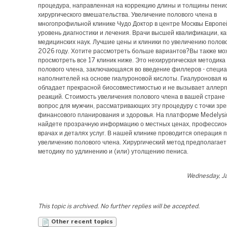
процедура, направленная на коррекцию длины и толщины пенис
хирургического вмешательства. Увеличение полового члена в
многопрофильной клинике Чудо Доктор в центре Москвы Европе
уровень диагностики и лечения. Врачи высшей квалификации, к
медицинских наук. Лучшие цены и клиники по увеличению полово
2026 году. Хотите рассмотреть больше вариантов?Вы также мо
просмотреть все 17 клиник ниже. Это нехирургическая методика
полового члена, заключающаяся во введение филлеров - специ
наполнителей на основе гиалуроновой кислоты. Гиалуроновая к
обладает прекрасной биосовместимостью и не вызывает аллерг
реакций. Стоимость увеличения полового члена в вашей стране
вопрос для мужчин, рассматривающих эту процедуру с точки зр
финансового планирования и здоровья. На платформе Medelys
найдете прозрачную информацию о местных ценах, профессио
врачах и деталях услуг. В нашей клинике проводится операция 
увеличению полового члена. Хирургический метод предполагае
методику по удлинению и (или) утолщению пениса.
Wednesday, Ja
This topic is archived. No further replies will be accepted.
Other recent topics