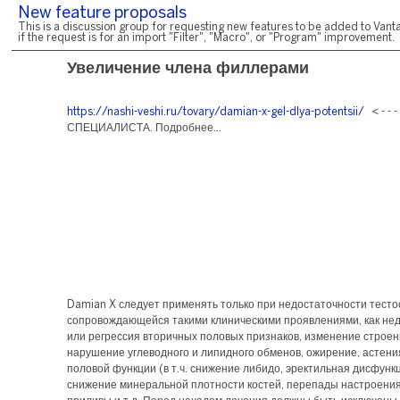
New feature proposals
This is a discussion group for requesting new features to be added to Vanta
if the request is for an import "Filter", "Macro", or "Program" improvement.
Увеличение члена филлерами
https://nashi-veshi.ru/tovary/damian-x-gel-dlya-potentsii/
< - - 
СПЕЦИАЛИСТА. Подробнее...
Damian X следует применять только при недостаточности тесто
сопровождающейся такими клиническими проявлениями, как не
или регрессия вторичных половых признаков, изменение строен
нарушение углеводного и липидного обменов, ожирение, астен
половой функции (в т.ч. снижение либидо, эректильная дисфункц
снижение минеральной плотности костей, перепады настроения