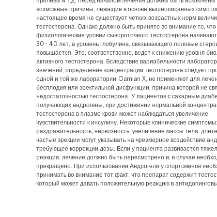
приливы и т.д. Перед началом лечения должны быть исключены
возможные причины, лежащие в основе вышеописанных симпто
настоящее время не существует четких возрастных норм велич
тестостерона. Однако должно быть принято во внимание то, что
физиологические уровни сывороточного тестостерона начинают
30 - 40 лет, а уровень глобулина, связывающего половые стеро
повышается. Это, соответственно, ведет к снижению уровня био
активного тестостерона. Вследствие вариабельности лаборато
значений, определение концентрации тестостерона следует пр
одной и той же лаборатории. Damian X, не применяют для лече
бесплодия или эректильной дисфункции, причина которой не св
недостаточностью тестостерона. У пациентов с сахарным диаб
получающих андрогены, при достижении нормальной концентр
тестостерона в плазме крови может наблюдаться увеличение
чувствительности к инсулину. Некоторые клинические симптомы
раздражительность, нервозность, увеличение массы тела, длит
частые эрекции могут указывать на чрезмерное воздействие анд
требующее коррекции дозы. Если у пациента развивается тяже
реакция, лечение должно быть пересмотрено и, в случае необх
прекращено. При использовании Андрогеля у спортсменов нео
принимать во внимание тот факт, что препарат содержит тестос
который может давать положительную реакцию в антидопинговы