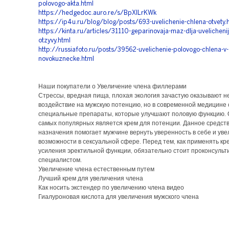
polovogo-akta.html
https://hedgedoc.auro.re/s/BpXILrKWk
https://ip4u.ru/blog/blog/posts/693-uvelichenie-chlena-otvety.
https://kinta.ru/articles/31110-geparinovaja-maz-dlja-uvelicheni
otzyvy.html
http://russiafoto.ru/posts/39562-uvelichenie-polovogo-chlena-v-
novokuznecke.html
Наши покупатели о Увеличение члена филлерами
Стрессы, вредная пища, плохая экология зачастую оказывают н
воздействие на мужскую потенцию, но в современной медицине
специальные препараты, которые улучшают половую функцию. 
самых популярных является крем для потенции. Данное средств
назначения помогает мужчине вернуть уверенность в себе и уве
возможности в сексуальной сфере. Перед тем, как применять кр
усиления эректильной функции, обязательно стоит проконсульт
специалистом.
Увеличение члена естественным путем
Лучший крем для увеличения члена
Как носить экстендер по увеличению члена видео
Гиалуроновая кислота для увеличения мужского члена