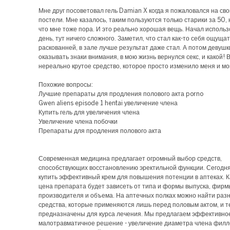
Мне друг посоветовал гель Damian X когда я пожаловался на сво
постели. Мне казалось, таким пользуются только старики за 50, 
что мне тоже пора. И это реально хорошая вещь. Начал исполь
день, тут ничего сложного. Заметил, что стал как-то себя ощуща
раскованней, в зале лучше результат даже стал. А потом девушк
оказывать знаки внимания, в мою жизнь вернулся секс, и какой!
нереально крутое средство, которое просто изменило меня и мо
Похожие вопросы:
Лучшие препараты для продления полового акта porno
Gwen aliens episode 1 hentai увеличение члена
Купить гель для увеличения члена
Увеличение члена побочки
Препараты для продления полового акта
Современная медицина предлагает огромный выбор средств,
способствующих восстановлению эректильной функции. Сегодн
купить эффективный крем для повышения потенции в аптеках. К
цена препарата будет зависеть от типа и формы выпуска, фирм
производителя и объема. На аптечных полках можно найти раз
средства, которые применяются лишь перед половым актом, и т
предназначены для курса лечения. Мы предлагаем эффективно
малотравматичное решение - увеличение диаметра члена филл