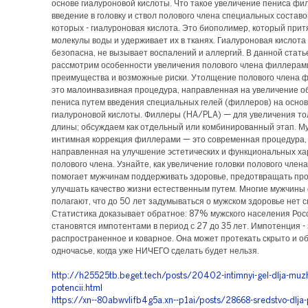
основе гиалуроновой кислоты. Что такое увеличение пениса ф
введение в головку и ствол полового члена специальных составов
которых - гиалуроновая кислота. Это биополимер, который прит
молекулы воды и удерживает их в тканях. Гиалуроновая кислота
безопасна, не вызывает воспалений и аллергий. В данной стать
рассмотрим особенности увеличения полового члена филлерами
преимущества и возможные риски. Утолщение полового члена 
это малоинвазивная процедура, направленная на увеличение о
пениса путем введения специальных гелей (филлеров) на осно
гиалуроновой кислоты. Филлеры (HA/PLA) — для увеличения то
длины; обсуждаем как отдельный или комбинированный этап. М
интимная коррекция филлерами — это современная процедура,
направленная на улучшение эстетических и функциональных ха
полового члена. Узнайте, как увеличение головки полового чле
помогает мужчинам поддерживать здоровье, предотвращать пр
улучшать качество жизни естественным путем. Многие мужчины
полагают, что до 50 лет задумываться о мужском здоровье нет 
Статистика доказывает обратное: 87% мужского населения Рос
становятся импотентами в период с 27 до 35 лет. Импотенция -
распространенное и коварное. Она может протекать скрыто и о
одночасье, когда уже НИЧЕГО сделать будет нельзя.
http://h25525tb.beget.tech/posts/20402-intimnyi-gel-dlja-muzh
potencii.html
https://xn--80abwvlifb4g5a.xn--p1ai/posts/28668-sredstvo-dlja-