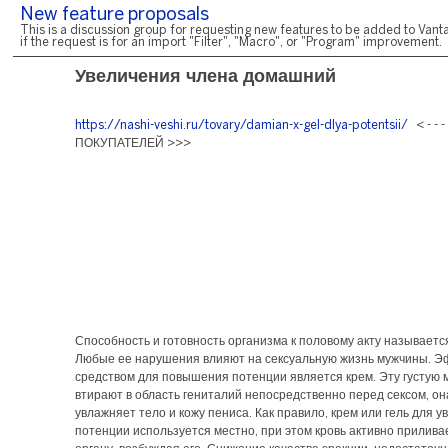
New feature proposals
This is a discussion group for requesting new features to be added to Vanta
if the request is for an import "Filter", "Macro", or "Program" improvement.
Увеличения члена домашний
https://nashi-veshi.ru/tovary/damian-x-gel-dlya-potentsii/
< - - 
ПОКУПАТЕЛЕЙ >>>
Способность и готовность организма к половому акту называетс
Любые ее нарушения влияют на сексуальную жизнь мужчины. 
средством для повышения потенции является крем. Эту густую 
втирают в область гениталий непосредственно перед сексом, о
увлажняет тело и кожу пениса. Как правило, крем или гель для 
потенции используется местно, при этом кровь активно прилива