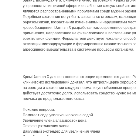
органу, возбуждая его. Снижение качества эрекции, недостаточ
уверенность в интимной сфере и ослабление сексуальной актив
являются распространёнными проблемами среди мужчин разног
Подобные состояния могут быть связаны со стрессом, малопо
образом жизни, возрастными изменениями и нарушениями мест
кровообращения. Damian X разработан как современное средст
применения, направленное на физиологичное и постепенное у
эректильной функции. Формула геля действует локально, способ
активации микроциркуляции и формированию накопительного э
агрессивного вмешательства в системные процессы организма.
Крем Damian X для повышения потенции применяется давно. Р
клинических исследований доказал, что нитроглицерин хорошо 
на эрекции и состоянии сосудов, нормализует обменные процес
действует достаточно долго. Использовать средство нужно не м
полчаса до предполагаемого секса.
Похожие вопросы:
Помогает сода увеличению члена содой
Увеличение члена владивосток цена
Эффект увеличения члена
Вакуумный экстендер для увеличения члена