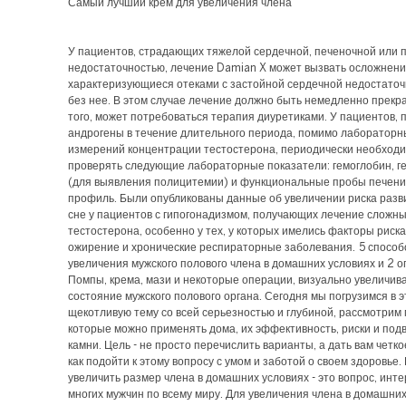
Самый лучший крем для увеличения члена
У пациентов, страдающих тяжелой сердечной, печеночной или 
недостаточностью, лечение Damian X может вызвать осложнени
характеризующиеся отеками с застойной сердечной недостаточ
без нее. В этом случае лечение должно быть немедленно прекр
того, может потребоваться терапия диуретиками. У пациентов
андрогены в течение длительного периода, помимо лабораторн
измерений концентрации тестостерона, периодически необход
проверять следующие лабораторные показатели: гемоглобин, г
(для выявления полицитемии) и функциональные пробы печени
профиль. Были опубликованы данные об увеличении риска разв
сне у пациентов с гипогонадизмом, получающих лечение слож
тестостерона, особенно у тех, у которых имелись факторы риска,
ожирение и хронические респираторные заболевания. 5 способ
увеличения мужского полового члена в домашних условиях и 2 о
Помпы, крема, мази и некоторые операции, визуально увеличи
состояние мужского полового органа. Сегодня мы погрузимся в э
щекотливую тему со всей серьезностью и глубиной, рассмотрим
которые можно применять дома, их эффективность, риски и по
камни. Цель - не просто перечислить варианты, а дать вам четк
как подойти к этому вопросу с умом и заботой о своем здоровье. 
увеличить размер члена в домашних условиях - это вопрос, ин
многих мужчин по всему миру. Для увеличения члена в домашни