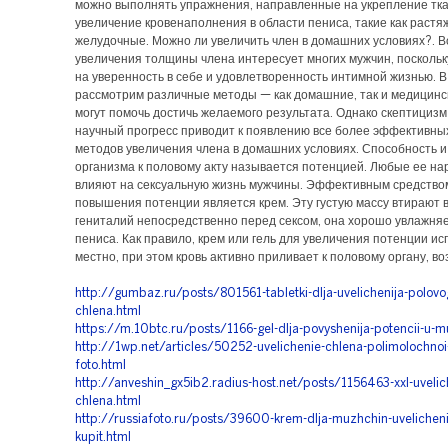
можно выполнять упражнения, направленные на укрепление тка
увеличение кровенаполнения в области пениса, такие как растяж
желудочные. Можно ли увеличить член в домашних условиях?. 
увеличения толщины члена интересует многих мужчин, поскольк
на уверенность в себе и удовлетворенность интимной жизнью. В
рассмотрим различные методы — как домашние, так и медицинс
могут помочь достичь желаемого результата. Однако скептициз
научный прогресс приводит к появлению все более эффективны
методов увеличения члена в домашних условиях. Способность и
организма к половому акту называется потенцией. Любые ее н
влияют на сексуальную жизнь мужчины. Эффективным средство
повышения потенции является крем. Эту густую массу втирают в
гениталий непосредственно перед сексом, она хорошо увлажняе
пениса. Как правило, крем или гель для увеличения потенции ис
местно, при этом кровь активно приливает к половому органу, во
http://gumbaz.ru/posts/801561-tabletki-dlja-uvelichenija-polovo
chlena.html
https://m.10btc.ru/posts/1166-gel-dlja-povyshenija-potencii-u-m
http://1wp.net/articles/50252-uvelichenie-chlena-polimolochnoi-k
foto.html
http://anveshin_gx5ib2.radius-host.net/posts/1156463-xxl-uvelic
chlena.html
http://russiafoto.ru/posts/39600-krem-dlja-muzhchin-uvelicheni
kupit.html