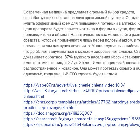
Современная медицина предлагает огромный выбор средств,
способствующих восстановлению эректильной функции. Сегодн
купить эффективный крем для повышения потенции в аптеках. К
цена препарата будет зависеть от типа и формы выпуска, фирм
производителя и объема. На аптечных полках можно найти раз
средства, которые применяются лишь перед половым актом, и т
предназначены для курса лечения. < Многие мужчины ошибочно
что до 50 лет задумываться о мужском здоровье нет смысла. Ст
доказывает обратное: 87% мужского населения России становя
импотентами в период с 27 до 35 лет. Импотенция - заболевани
распространенное и коварное. Она может протекать скрыто и о
одночасье, когда уже НИЧЕГО сделать будет нельзя.
https://vape87.ru/advert/uvelichenie-chlena-video-18-3/
http://wellli8s.beget.tech/articles/45057-prisposoblenie-dlja-uve
chlena.html
https://cms.corpix-templates.ru/articles/27762-narodnye-sreds
prodlenija-polovogo-akta.html
https://doc.anagora.org/s/I8i26Q3C7
https://searchtech.fogbugz.com/default.asp?Suggestions.1.963
https://arcboard.ru/posts/1154-lekarstvo-dlja-prodlenija-polovo