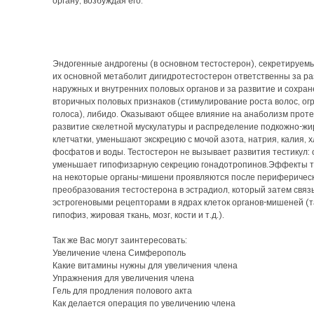
органу, возбуждая его.
Эндогенные андрогены (в основном тестостерон), секретируемы
их основной метаболит дигидротестостерон ответственны за р
наружных и внутренних половых органов и за развитие и сохра
вторичных половых признаков (стимулирование роста волос, ог
голоса), либидо. Оказывают общее влияние на анаболизм проте
развитие скелетной мускулатуры и распределение подкожно-жи
клетчатки, уменьшают экскрецию с мочой азота, натрия, калия, 
фосфатов и воды. Тестостерон не вызывает развития тестикул: 
уменьшает гипофизарную секрецию гонадотропинов.Эффекты т
на некоторые органы-мишени проявляются после периферичес
преобразования тестостерона в эстрадиол, который затем связ
эстрогеновыми рецепторами в ядрах клеток органов-мишеней (т
гипофиз, жировая ткань, мозг, кости и т.д.).
Так же Вас могут заинтересовать:
Увеличение члена Симферополь
Какие витамины нужны для увеличения члена
Упражнения для увеличения члена
Гель для продления полового акта
Как делается операция по увеличению члена