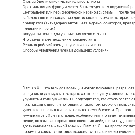
Отзывы Увеличение чувствительность члена
Эректильная дисфункция может быть следствием нарушений р
центральной или периферической нервной системы — после пе
заболевания или вследствие длительного приема некоторых ле
препаратов (антидепрессантов, бета-адреноблокаторов, препа
аллергии и других).
Вакуумная помпа для увеличения члена отзывы
Что сделать для продления полового акта
Реально рабочий крем для увеличения члена
Способы увеличения члена в домашних условиях
Damian X — это гель для потенции нового поколения, разработ
специально для мужчин, которые хотят вернуть уверенность в с
улучшить интимную жизнь. Он подходит тем, кто сталкивается с
признаками снижения потенции, а также тем, кто хочет повысит
чувствительность и выносливость во время близости. Препарат
мужчинам от 30 лет и старше, особенно тем, кто ведёт активны
жизни, но замечает временное снижение либидо или трудности 
достижением стабильной эрекции. Damian X — не просто косме
продукт, а средство, которое воздействует на физиологические 