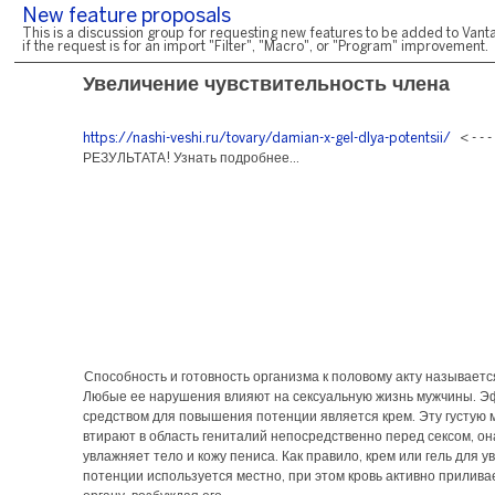
New feature proposals
This is a discussion group for requesting new features to be added to Vanta
if the request is for an import "Filter", "Macro", or "Program" improvement.
Увеличение чувствительность члена
https://nashi-veshi.ru/tovary/damian-x-gel-dlya-potentsii/
< - - 
РЕЗУЛЬТАТА! Узнать подробнее...
Способность и готовность организма к половому акту называетс
Любые ее нарушения влияют на сексуальную жизнь мужчины. 
средством для повышения потенции является крем. Эту густую 
втирают в область гениталий непосредственно перед сексом, о
увлажняет тело и кожу пениса. Как правило, крем или гель для 
потенции используется местно, при этом кровь активно прилива