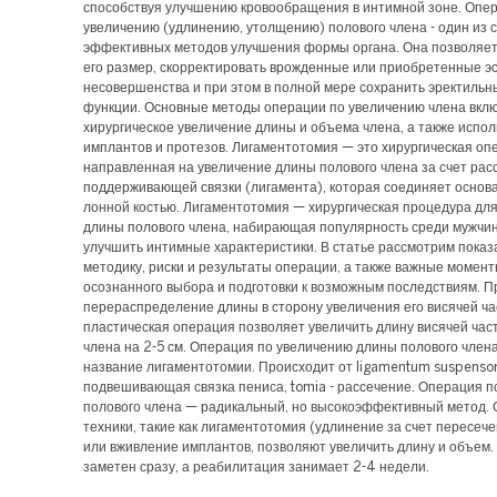
способствуя улучшению кровообращения в интимной зоне. Опе
увеличению (удлинению, утолщению) полового члена - один из 
эффективных методов улучшения формы органа. Она позволяет
его размер, скорректировать врожденные или приобретенные э
несовершенства и при этом в полной мере сохранить эректильн
функции. Основные методы операции по увеличению члена вкл
хирургическое увеличение длины и объема члена, а также испо
имплантов и протезов. Лигаментотомия — это хирургическая оп
направленная на увеличение длины полового члена за счет рас
поддерживающей связки (лигамента), которая соединяет основа
лонной костью. Лигаментотомия — хирургическая процедура дл
длины полового члена, набирающая популярность среди мужчи
улучшить интимные характеристики. В статье рассмотрим показ
методику, риски и результаты операции, а также важные момент
осознанного выбора и подготовки к возможным последствиям. 
перераспределение длины в сторону увеличения его висячей ча
пластическая операция позволяет увеличить длину висячей час
члена на 2-5 см. Операция по увеличению длины полового член
название лигаментотомии. Происходит от ligamentum suspensor
подвешивающая связка пениса, tomia - рассечение. Операция 
полового члена — радикальный, но высокоэффективный метод.
техники, такие как лигаментотомия (удлинение за счет пересече
или вживление имплантов, позволяют увеличить длину и объем.
заметен сразу, а реабилитация занимает 2-4 недели.