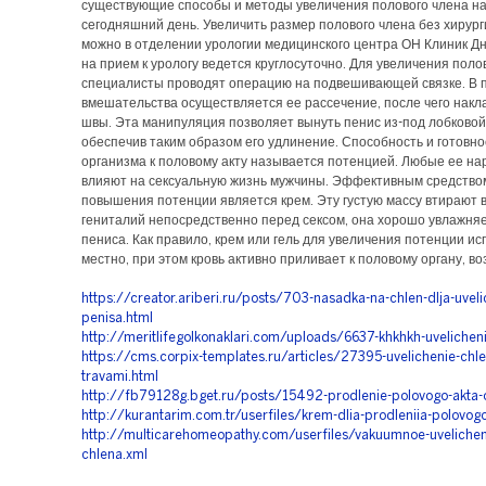
существующие способы и методы увеличения полового члена н
сегодняшний день. Увеличить размер полового члена без хирург
можно в отделении урологии медицинского центра ОН Клиник Дн
на прием к урологу ведется круглосуточно. Для увеличения поло
специалисты проводят операцию на подвешивающей связке. В 
вмешательства осуществляется ее рассечение, после чего нак
швы. Эта манипуляция позволяет вынуть пенис из-под лобковой 
обеспечив таким образом его удлинение. Способность и готовно
организма к половому акту называется потенцией. Любые ее н
влияют на сексуальную жизнь мужчины. Эффективным средство
повышения потенции является крем. Эту густую массу втирают в
гениталий непосредственно перед сексом, она хорошо увлажняе
пениса. Как правило, крем или гель для увеличения потенции ис
местно, при этом кровь активно приливает к половому органу, во
https://creator.ariberi.ru/posts/703-nasadka-na-chlen-dlja-uveli
penisa.html
http://meritlifegolkonaklari.com/uploads/6637-khkhkh-uvelichen
https://cms.corpix-templates.ru/articles/27395-uvelichenie-chl
travami.html
http://fb79128g.bget.ru/posts/15492-prodlenie-polovogo-akta-o
http://kurantarim.com.tr/userfiles/krem-dlia-prodleniia-polovog
http://multicarehomeopathy.com/userfiles/vakuumnoe-uvelichen
chlena.xml