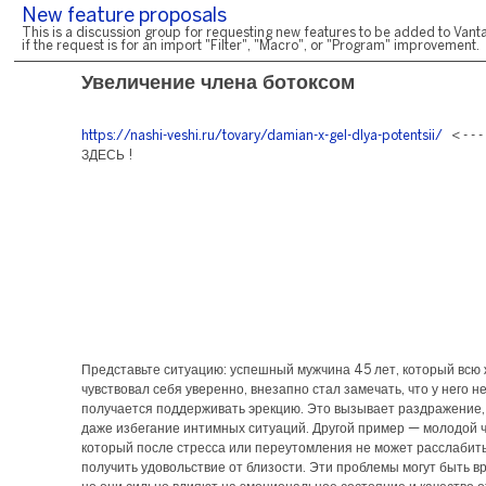
New feature proposals
This is a discussion group for requesting new features to be added to Vanta
if the request is for an import "Filter", "Macro", or "Program" improvement.
Увеличение члена ботоксом
https://nashi-veshi.ru/tovary/damian-x-gel-dlya-potentsii/
< - - 
ЗДЕСЬ !
Представьте ситуацию: успешный мужчина 45 лет, который всю
чувствовал себя уверенно, внезапно стал замечать, что у него не
получается поддерживать эрекцию. Это вызывает раздражение, 
даже избегание интимных ситуаций. Другой пример — молодой ч
который после стресса или переутомления не может расслабить
получить удовольствие от близости. Эти проблемы могут быть 