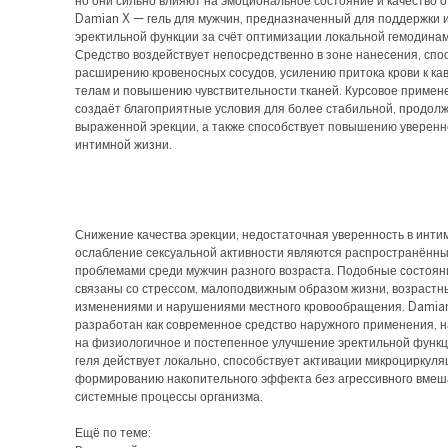
но они сильно влияют на эмоциональное состояние и качество 
Damian X — гель для мужчин, предназначенный для поддержки 
эректильной функции за счёт оптимизации локальной гемодинам
Средство воздействует непосредственно в зоне нанесения, спо
расширению кровеносных сосудов, усилению притока крови к к
телам и повышению чувствительности тканей. Курсовое примен
создаёт благоприятные условия для более стабильной, продол
выраженной эрекции, а также способствует повышению уверенн
интимной жизни.
Снижение качества эрекции, недостаточная уверенность в инти
ослабление сексуальной активности являются распространённ
проблемами среди мужчин разного возраста. Подобные состоян
связаны со стрессом, малоподвижным образом жизни, возраст
изменениями и нарушениями местного кровообращения. Damia
разработан как современное средство наружного применения, 
на физиологичное и постепенное улучшение эректильной функ
геля действует локально, способствует активации микроциркуля
формированию накопительного эффекта без агрессивного вмеш
системные процессы организма.
Ещё по теме: