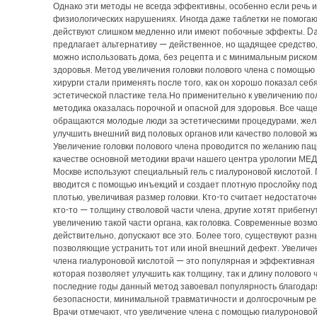
Однако эти методы не всегда эффективны, особенно если речь и
физиологических нарушениях. Иногда даже таблетки не помогаю
действуют слишком медленно или имеют побочные эффекты. D
предлагает альтернативу — действенное, но щадящее средство,
можно использовать дома, без рецепта и с минимальным риском
здоровья. Метод увеличения головки полового члена с помощью
хирурги стали применять после того, как он хорошо показал себя
эстетической пластике тела.Но применительно к увеличению по
методика оказалась порочной и опасной для здоровья. Все чаще
обращаются молодые люди за эстетическими процедурами, же
улучшить внешний вид половых органов или качество половой ж
Увеличение головки полового члена проводится по желанию пац
качестве основной методики врачи нашего центра урологии МЕ
Москве используют специальный гель с гиалуроновой кислотой. 
вводится с помощью инъекций и создает плотную прослойку под
плотью, увеличивая размер головки. Кто-то считает недостаточн
кто-то — толщину стволовой части члена, другие хотят прибегнут
увеличению такой части органа, как головка. Современные возм
действительно, допускают все это. Более того, существуют раз
позволяющие устранить тот или иной внешний дефект. Увеличе
члена гиалуроновой кислотой — это популярная и эффективная
которая позволяет улучшить как толщину, так и длину полового 
последние годы данный метод завоевал популярность благодар
безопасности, минимальной травматичности и долгосрочным ре
Врачи отмечают, что увеличение члена с помощью гиалуроново