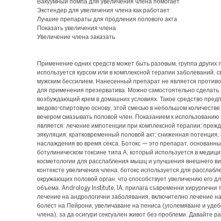
Вакуумный помпа для увеличения члена помогает
Экстендер для увеличения члена как работает
Лучшие препараты для продления полового акта
Показать увеличения члена
Увеличение члена заказать
Применение одних средств может быть разовым, группа других 
используется курсом или в комплексной терапии заболеваний, с
мужским бессилием. Нанесенный препарат не является против
для применения презерватива. Можно самостоятельно сделать
возбуждающий крем в домашних условиях. Такое средство пред
медово-спиртовую основу, этой смесью в небольшом количестве
вечером смазывать половой член. Показанием к использованию
является: лечение импотенции при комплексной терапии; преж
эякуляция; кратковременный половой акт; сниженная потенция; 
наслаждения во время секса. Ботокс — это препарат, основанны
ботулиническом токсине типа А, который используется в медици
косметологии для расслабления мышц и улучшения внешнего ви
контексте увеличения члена, ботокс используется для расслаб
окружающих половой орган, что способствует увеличению его д
объема. Andrology Institute, IA, прилага съвременни хирургични 
лечение на андрологични заболявания, включително лечение на
болест на Пейрони, увеличаване на пениса (уголемяване и уде
члена), за да осигури сексуален живот без проблеми. Давайте р