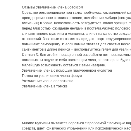
Отзывы Увеличение члена ботоксом
Средство рекомендовано при таких проблемах, как маленький р
преждевременное семяизвержение, ослабление либидо (сексуа
влечения) в браке, невозможность возбудиться, вялая эрекция, 
перед близостью, ожидание неудачи в постели.Размер полового 
считают многие мужчины и женщины, влияет на качество сексуа
отношений. Заветные сантиметры придают партнеру уверенност
повышают самооценку. И если вам не хватает для счастья неско
сантиментов в длине пениса – воспользуйтесь гелем для увели
Damian X. Для этой инновационной разработки нет невозможных 
помощью вы ощутите себя настоящим мачо, а партнерша будет 
малейшую возможность остаться с вами наедине.
Увеличение члена с помощью гиалуроновой кислотой
Помпа по увеличению члена форум
Увеличение члена оперативно
Увеличение члена в томске
Многие мужчины пытаются бороться с проблемой с помощью н
средств, диет, физических упражнений или психологической нас