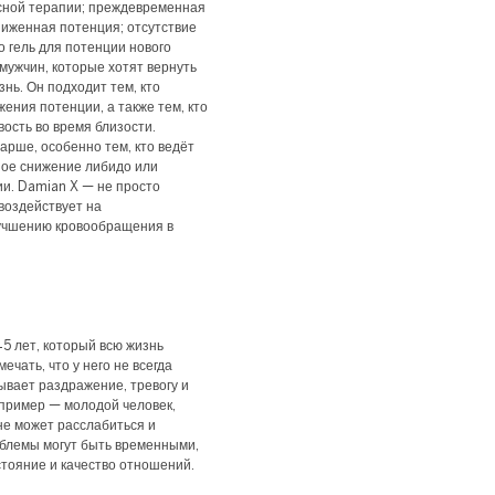
сной терапии; преждевременная
ниженная потенция; отсутствие
о гель для потенции нового
мужчин, которые хотят вернуть
нь. Он подходит тем, кто
ения потенции, а также тем, кто
вость во время близости.
арше, особенно тем, кто ведёт
ное снижение либидо или
ии. Damian X — не просто
 воздействует на
лучшению кровообращения в
5 лет, который всю жизнь
ечать, что у него не всегда
ывает раздражение, тревогу и
 пример — молодой человек,
не может расслабиться и
облемы могут быть временными,
стояние и качество отношений.