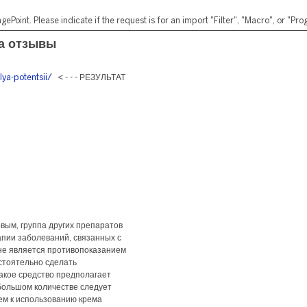
ePoint. Please indicate if the request is for an import "Filter", "Macro", or "P
а отзывы
lya-potentsii/
< - - - РЕЗУЛЬТАТ
вым, группа других препаратов
апии заболеваний, связанных с
не является противопоказанием
стоятельно сделать
акое средство предполагает
ебольшом количестве следует
ем к использованию крема