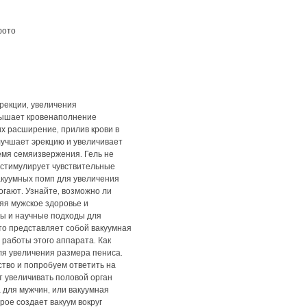
фото
рекции, увеличения
вышает кровенаполнение
х расширение, прилив крови в
лучшает эрекцию и увеличивает
емя семяизвержения. Гель не
 стимулирует чувствительные
куумных помп для увеличения
огают. Узнайте, возможно ли
яя мужское здоровье и
ы и научные подходы для
то представляет собой вакуумная
 работы этого аппарата. Как
ля увеличения размера пениса.
тво и попробуем ответить на
т увеличивать половой орган
 для мужчин, или вакуумная
рое создает вакуум вокруг