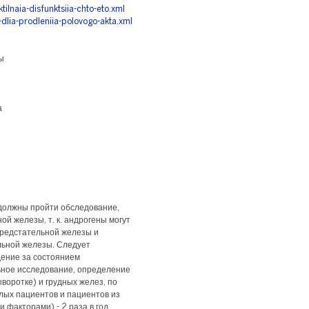
tilnaia-disfunktsiia-chto-eto.xml
-dlia-prodleniia-polovogo-akta.xml
ы
а
должны пройти обследование,
й железы, т. к. андрогены могут
предстательной железы и
льной железы. Следует
дение за состоянием
ьное исследование, определение
воротке) и грудных желез, по
жилых пациентов и пациентов из
 факторами) - 2 раза в год.