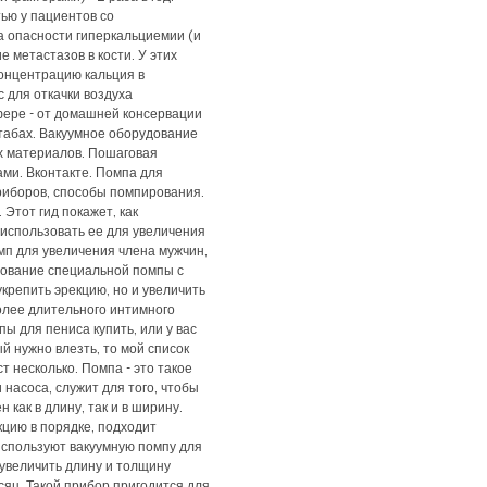
ью у пациентов со
 опасности гиперкальциемии (и
 метастазов в кости. У этих
онцентрацию кальция в
 для откачки воздуха
ере - от домашней консервации
абах. Вакуумное оборудование
х материалов. Пошаговая
ми. Вконтакте. Помпа для
риборов, способы помпирования.
 Этот гид покажет, как
 использовать ее для увеличения
мп для увеличения члена мужчин,
зование специальной помпы с
крепить эрекцию, но и увеличить
более длительного интимного
пы для пениса купить, или у вас
й нужно влезть, то мой список
 несколько. Помпа - это такое
 насоса, служит для того, чтобы
 как в длину, так и в ширину.
кцию в порядке, подходит
используют вакуумную помпу для
 увеличить длину и толщину
сяц. Такой прибор пригодится для