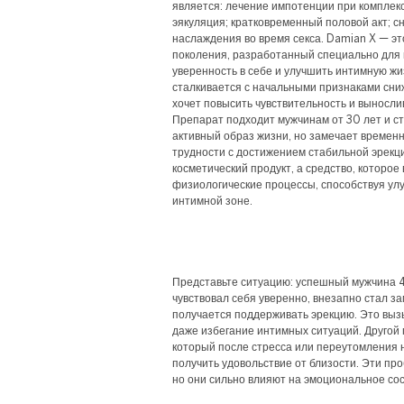
является: лечение импотенции при комплек
эякуляция; кратковременный половой акт; с
наслаждения во время секса. Damian X — эт
поколения, разработанный специально для 
уверенность в себе и улучшить интимную жиз
сталкивается с начальными признаками сниж
хочет повысить чувствительность и выносли
Препарат подходит мужчинам от 30 лет и ст
активный образ жизни, но замечает времен
трудности с достижением стабильной эрекц
косметический продукт, а средство, которое
физиологические процессы, способствуя у
интимной зоне.
Представьте ситуацию: успешный мужчина 4
чувствовал себя уверенно, внезапно стал зам
получается поддерживать эрекцию. Это выз
даже избегание интимных ситуаций. Другой
который после стресса или переутомления 
получить удовольствие от близости. Эти пр
но они сильно влияют на эмоциональное со