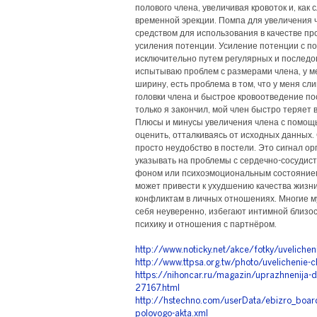
полового члена, увеличивая кровоток и, как 
временной эрекции. Помпа для увеличения 
средством для использования в качестве пр
усиления потенции. Усиление потенции с п
исключительно путем регулярных и последо
испытываю проблем с размерами члена, у мен
ширину, есть проблема в том, что у меня с
головки члена и быстрое кровоотведение пос
только я закончил, мой член быстро теряет в
Плюсы и минусы увеличения члена с помощ
оценить, отталкиваясь от исходных данных.
просто неудобство в постели. Это сигнал о
указывать на проблемы с сердечно-сосудис
фоном или психоэмоциональным состоянием
может привести к ухудшению качества жизн
конфликтам в личных отношениях. Многие м
себя неуверенно, избегают интимной близос
психику и отношения с партнёром.
http://www.noticky.net/akce/fotky/uvelichen
http://www.ttpsa.org.tw/photo/uvelichenie-c
https://nihoncar.ru/magazin/uprazhnenija-dl
27167.html
http://hstechno.com/userData/ebizro_board/
polovogo-akta.xml