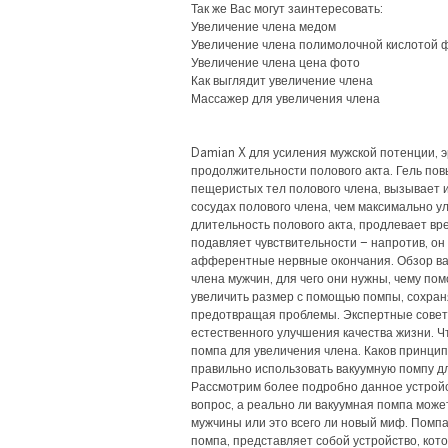
Так же Вас могут заинтересовать:
Увеличение члена медом
Увеличение члена полимолочной кислотой 
Увеличение члена цена фото
Как выглядит увеличение члена
Массажер для увеличения члена
Damian X для усиления мужской потенции, э
продолжительности полового акта. Гель по
пещеристых тел полового члена, вызывает и
сосудах полового члена, чем максимально у
длительность полового акта, продлевает вр
подавляет чувствительности – напротив, он
афферентные нервные окончания. Обзор ва
члена мужчин, для чего они нужны, чему пом
увеличить размер с помощью помпы, сохран
предотвращая проблемы. Экспертные совет
естественного улучшения качества жизни. Ч
помпа для увеличения члена. Каков принцип
правильно использовать вакуумную помпу д
Рассмотрим более подробно данное устройс
вопрос, а реально ли вакуумная помпа може
мужчины или это всего ли новый миф. Помпа
помпа, представляет собой устройство, кото