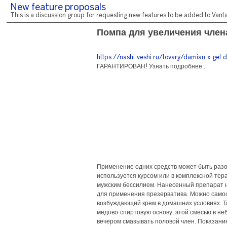
New feature proposals
This is a discussion group for requesting new features to be added to Vantag
Помпа для увеличения член
https://nashi-veshi.ru/tovary/damian-x-gel-d
ГАРАНТИРОВАН! Узнать подробнее...
Применение одних средств может быть разо
используется курсом или в комплексной тер
мужским бессилием. Нанесенный препарат 
для применения презерватива. Можно само
возбуждающий крем в домашних условиях. Т
медово-спиртовую основу, этой смесью в н
вечером смазывать половой член. Показани