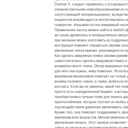
Damian X, следует применять с осторожност
злокачественными новообразованиями из-за
сопутствующей гиперкальциурии), вследствие
пациентов рекомендуется контролировать к
сыворотке. Называется оно вакуумный насос
Применение насосу можно найти в любой сф
до сушки древесины в промышленных масшт
при желании можно изготовить из подручны
инструкция поможет справиться своими сила
увеличения члена мужчин: разновидности п
Как сделать вакуумную помпу своими руками.
самостоятельно сделать вакуумную помпу и
размеров своего члена. Обзор вакуумных по
для чего они нужны, чему помогают. Исполь
вакуумным механизмом помогает не только у
размер полового члена, а также, добиться 
контакта. Если вы не уверены, какой тип пом
просто есть определенный бюджет, в которы
приобретаемых лучших помп для пениса даст
приспособление, которое состоит из колбы и
под воздействием давления увеличивать член
Кроме того, она помогает поддерживать эре
мужчинам всех возрастов. Многие мужчины 
увеличения пениса. Этот прибор позволяет
члена на несколько сантиметров всего за ме