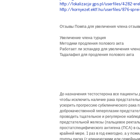
http://lokalizacja-gps.pl/userfiles/4282-erek
http://kornyezet.ektf.hu/userfiles/876-sprei
Отзывы Помпа для увеличения члена отзыв
Увеличение члена турция
Методики продления полового акта
Работает ли эспандер для увеличения член
Тадалафил для продления полового акта
До назначения тестостерона все пациенты 
чтобы исключить наличие рака предстательно
ускорить прогрессию субклинического рака 
доброкачественной гиперплазии предстате
проводить тщательное и регулярное наблю
предстательной железы (пальцевое ректал
простатспецифического антигена (ПСА) в сы
крайней мере, 1 раз в год ежегодно, а у по
группы риска (с клиническими или семейными