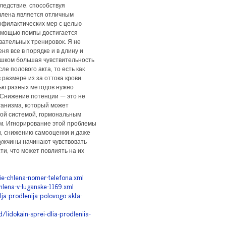
следствие, способствуя
члена является отличным
офилактических мер с целью
омощью помпы достигается
вательных тренировок. Я не
я все в порядке и в длину и
лишком большая чувствительность
ле полового акта, то есть как
 размере из за оттока крови.
ью разных методов нужно
 Снижение потенции — это не
рганизма, который может
той системой, гормональным
. Игнорирование этой проблемы
и, снижению самооценки и даже
ужчины начинают чувствовать
ти, что может повлиять на их
ie-chlena-nomer-telefona.xml
hlena-v-luganske-1169.xml
ja-prodlenija-polovogo-akta-
lidokain-sprei-dlia-prodleniia-