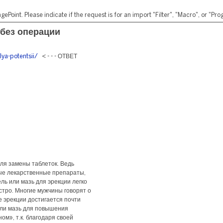
ePoint. Please indicate if the request is for an import "Filter", "Macro", or "P
 без операции
lya-potentsii/
< - - - ОТВЕТ
для замены таблеток. Ведь
ые лекарственные препараты,
ль или мазь для эрекции легко
стро. Многие мужчины говорят о
 эрекции достигается почти
или мазь для повышения
ом», т.к. благодаря своей