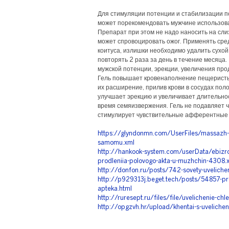
Для стимуляции потенции и стабилизации п
может порекомендовать мужчине использова
Препарат при этом не надо наносить на слиз
может спровоцировать ожог. Применять сре
коитуса, излишки необходимо удалить сухо
повторять 2 раза за день в течение месяца
мужской потенции, эрекции, увеличения про
Гель повышает кровенаполнение пещеристы
их расширение, прилив крови в сосудах пол
улучшает эрекцию и увеличивает длительнос
время семяизвержения. Гель не подавляет ч
стимулирует чувствительные афферентные 
https://glyndonmn.com/UserFiles/massazh-ch
samomu.xml
http://hankook-system.com/userData/ebizro
prodleniia-polovogo-akta-u-muzhchin-4308.
http://donfon.ru/posts/742-sovety-uveliche
http://p929313j.beget.tech/posts/54857-pr
apteka.html
http://ruresept.ru/files/file/uvelichenie-chl
http://opgzvh.hr/upload/khentai-s-uveliche