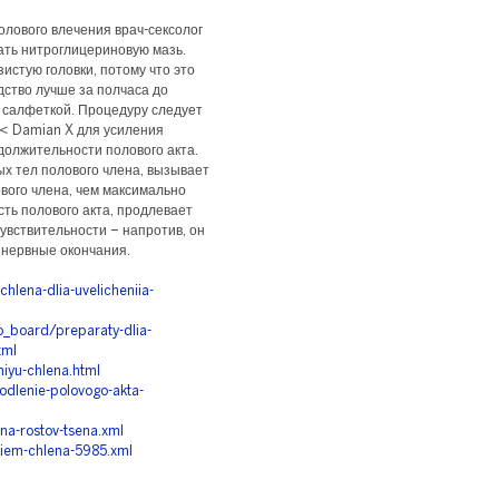
олового влечения врач-сексолог
ть нитроглицериновую мазь.
истую головки, потому что это
дство лучше за полчаса до
й салфеткой. Процедуру следует
. < Damian X для усиления
должительности полового акта.
х тел полового члена, вызывает
ового члена, чем максимально
ть полового акта, продлевает
увствительности – напротив, он
нервные окончания.
lena-dlia-uvelicheniia-
_board/preparaty-dlia-
xml
niyu-chlena.html
odlenie-polovogo-akta-
ena-rostov-tsena.xml
niem-chlena-5985.xml