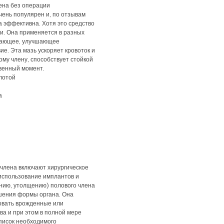
ена без операции
чень популярен и, по отзывам
а эффективна. Хотя это средство
и. Она применяется в разных
ивающее, улучшающее
ие. Эта мазь ускоряет кровоток и
му члену, способствует стойкой
твенный момент.
лотой
а
члена включают хирургическое
 использование имплантов и
нию, утолщению) полового члена
шения формы органа. Она
ровать врожденные или
а и при этом в полной мере
Список необходимого