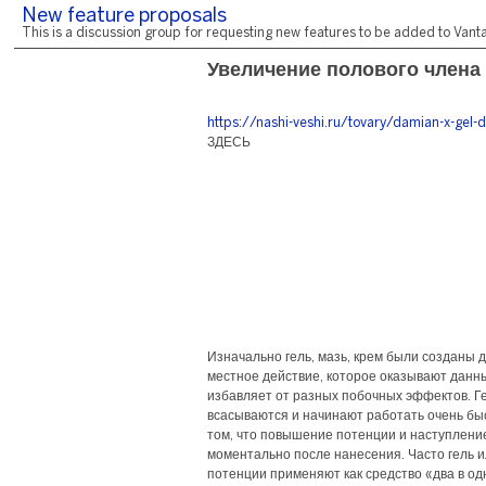
New feature proposals
This is a discussion group for requesting new features to be added to Vantag
Увеличение полового члена
https://nashi-veshi.ru/tovary/damian-x-gel-d
ЗДЕСЬ
Изначально гель, мазь, крем были созданы 
местное действие, которое оказывают данн
избавляет от разных побочных эффектов. Ге
всасываются и начинают работать очень бы
том, что повышение потенции и наступление
моментально после нанесения. Часто гель 
потенции применяют как средство «два в одн