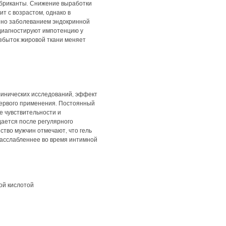
убриканты. Снижение выработки
т с возрастом, однако в
ено заболеванием эндокринной
 диагностируют импотенцию у
збыток жировой ткани меняет
линических исследований, эффект
первого применения. Постоянный
е чувствительности и
ается после регулярного
ство мужчин отмечают, что гель
расслабленнее во время интимной
ой кислотой