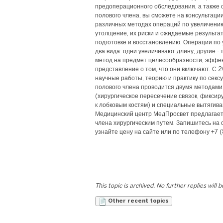
предоперационного обследования, а также 
полового члена, вы сможете на консультации
различных методах операций по увеличению
утолщение, их риски и ожидаемые результа
подготовке и восстановлению. Операции по
два вида: одни увеличивают длину, другие 
метод на предмет целесообразности, эффек
представление о том, что они включают. С 
научные работы, теорию и практику по секс
полового члена проводится двумя методами
(хирургическое пересечение связок, фикси
к лобковым костям) и специальные вытягив
Медицинский центр МедПросвет предлагает 
члена хирургическим путем. Запишитесь на
узнайте цену на сайте или по телефону +7 
This topic is archived. No further replies will 
Other recent topics