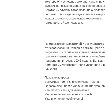
текстуре они успешно заменяют смазки и л
мужских половых гормонов обычно происходи
некоторых случаях такое явление обусловл
системы. В последние годы врачи все чаще
молодых мужчин, страдающих ожирением: и
гормональный фон человека.
По отзывам пользователей и результатам к
от использования Damian X заметен уже с 
результат — стабильная эрекция, увеличени
продолжительности полового акта — наблюд
применения в течение 2–3 недель. Большин
помогает им чувствовать себя увереннее и 
близости.
Похожие вопросы:
Вакуумная помпа для увеличения члена
Половой член после увеличения гиалуронов
Чем мазать член для увеличения
Увеличение головки члена power fill
Увеличение половой член 18