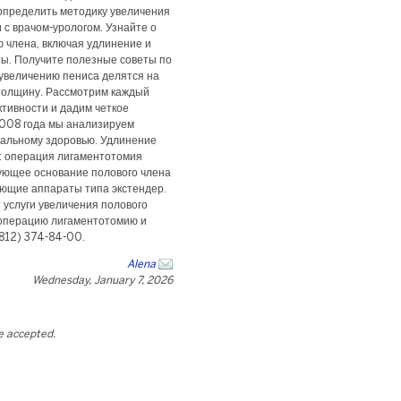
определить методику увеличения
 с врачом-урологом. Узнайте о
 члена, включая удлинение и
ты. Получите полезные советы по
 увеличению пениса делятся на
- толщину. Рассмотрим каждый
тивности и дадим четкое
2008 года мы анализируем
уальному здоровью. Удлинение
: операция лигаментотомия
рующее основание полового члена
ающие аппараты типа экстендер.
услуги увеличения полового
 операцию лигаментотомию и
(812) 374-84-00.
Alena
Wednesday, January 7, 2026
be accepted.