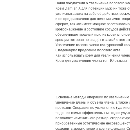
Наши покупатели о Увеличение полового чл
Крем Damian X для потенции мужчин тоже о
уже испытавших на себе её действие, весьм
и не предназначено для лечения импотенци
сферах, так как имеет мощное восстанавл
кровоснабжение и состояние сосудов действ
обеспечивает мощный прилив крови к полово
эрекции, которая не спадёт в самый ответс
Увеличение головки члена гиалуроновой кис
Силденафил продление полового акта
Как использовать крем для увеличения член
Крем для увеличения члена топ 10 отзывы
Основные методы операции по увеличению 
увеличение длины и объема члена, а также
протезов. Операция по увеличению (удлине
- один из самых эффективных методов улуч
позволяет изменить его размер, скорректи
приобретенные эстетические несовершенств
сохранить эректильные и другие функции. 