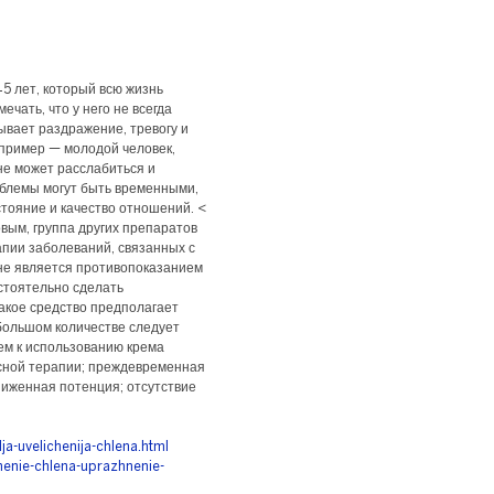
5 лет, который всю жизнь
ечать, что у него не всегда
ывает раздражение, тревогу и
 пример — молодой человек,
не может расслабиться и
облемы могут быть временными,
тояние и качество отношений. <
вым, группа других препаратов
апии заболеваний, связанных с
не является противопоказанием
стоятельно сделать
акое средство предполагает
ебольшом количестве следует
ем к использованию крема
сной терапии; преждевременная
ниженная потенция; отсутствие
a-uvelichenija-chlena.html
chenie-chlena-uprazhnenie-