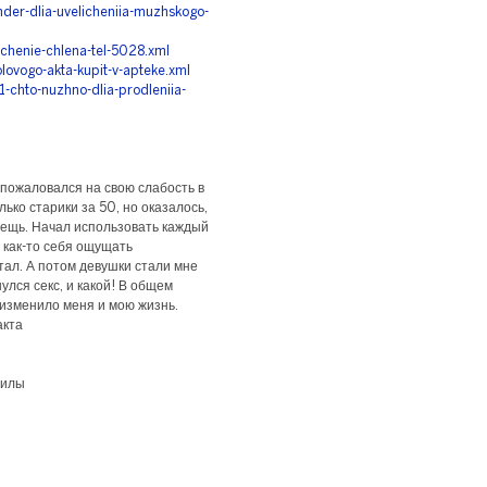
der-dlia-uvelicheniia-muzhskogo-
ichenie-chlena-tel-5028.xml
lovogo-akta-kupit-v-apteke.xml
1-chto-nuzhno-dlia-prodleniia-
 пожаловался на свою слабость в
ько старики за 50, но оказалось,
вещь. Начал использовать каждый
л как-то себя ощущать
тал. А потом девушки стали мне
улся секс, и какой! В общем
 изменило меня и мою жизнь.
акта
силы