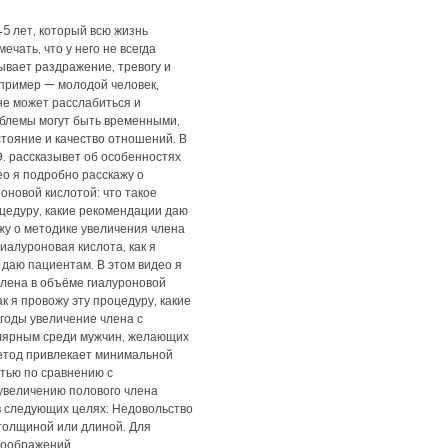
5 лет, который всю жизнь
ечать, что у него не всегда
ывает раздражение, тревогу и
 пример — молодой человек,
не может расслабиться и
облемы могут быть временными,
тояние и качество отношений. В
. рассказывет об особенностях
ео я подробно расскажу о
оновой кислотой: что такое
оцедуру, какие рекомендации даю
жу о методике увеличения члена
гиалуроновая кислота, как я
 даю пациентам. В этом видео я
члена в объёме гиалуроновой
ак я провожу эту процедуру, какие
годы увеличение члена с
лярным среди мужчин, желающих
етод привлекает минимальной
тью по сравнению с
увеличению полового члена
в следующих целях: Недовольство
толщиной или длиной. Для
соображений.