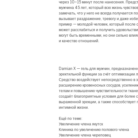
через 10–15 минут после нанесения. Предс
мужчина 45 лет, который всю жизнь чувство
замечать, что у него не всегда получается 
вызывает раздражение, тревогу и даже избе
пример — молодой человек, который после 
может расслабиться и получить удовольстви
могут быть временными, но они сильно вли
и качество отношений.
Damian X — гель для мужчин, предназначен
эректильной функции за счёт оптимизации 
Средство воздействует непосредственно в з
расширению кровеносных сосудов, усилению
телам и повышению чувствительности ткане
создаёт благоприятные условия для более 
выраженной эрекции, а также способствует
интимной жизни.
Ещё по теме:
Увеличение члена якутск
Клиника по увеличению полового члена
Увеличение члена череповец