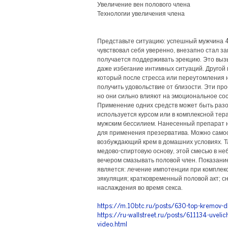
Увеличение вен полового члена
Технологии увеличения члена
Представьте ситуацию: успешный мужчина 4
чувствовал себя уверенно, внезапно стал зам
получается поддерживать эрекцию. Это выз
даже избегание интимных ситуаций. Другой
который после стресса или переутомления 
получить удовольствие от близости. Эти пр
но они сильно влияют на эмоциональное сос
Применение одних средств может быть разо
используется курсом или в комплексной тер
мужским бессилием. Нанесенный препарат 
для применения презерватива. Можно само
возбуждающий крем в домашних условиях. Т
медово-спиртовую основу, этой смесью в н
вечером смазывать половой член. Показани
является: лечение импотенции при комплек
эякуляция; кратковременный половой акт; с
наслаждения во время секса.
https://m.10btc.ru/posts/630-top-kremov-dlj
https://ru-wallstreet.ru/posts/611134-uveli
video.html