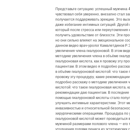
Представьте ситуацию: успешный мужчина 4
чувствовал себя уверенно, внезапно стал зам
получается поддерживать эрекцию. Это выз
даже избегание интимных ситуаций. Другой
который после стресса или переутомления 
получить удовольствие от близости. Эти пр
но они сильно влияют на эмоциональное сос
данном видео врач-уролог Камалетдинов Р.Э
увеличения члена гиалуроновой. В этом вид
методике увеличения члена в объёме гиалур
гиалуроновая кислота, как я провожу эту пр
пациентам. В этом видео я подробно расска
в объёме гиалуроновой кислотой: что такое 
провожу эту процедуру, какие рекомендации
подробно расскажу о методике увеличения 
кислотой: что такое гиалуроновая кислота, к
рекомендации даю пациентам. В последние 
помощью гиалуроновой кислоты стало попу
улучшить интимные характеристики. Этот м
инвазивностью и относительной безопаснос
хирургическими операциями. Процедура по 
гиалуроновой кислотой может проводиться 
мужчиной размерами полового члена — его 
утолщения головки пениса из эстетических 