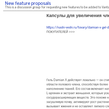
New feature proposals
This is a discussion group for requesting new features to be added to Vantag
Капсулы для увеличения чл
https://nashi-veshi.ru/tovary/damian-x-gel-d
ПОКУПАТЕЛЕЙ >>>
Гель Damian X действует локально — он ст
области полового члена, способствуя более
наполнению тканей. Его состав включает на
L-аргинин и экстракт женьшеня, которые ус
сосудорасширяющих веществ. Это похоже на 
засушливую почву, активируют рост растени
вызывает жжения и не оставляет липкого с