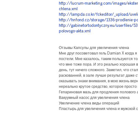
http://lucrum-marketing.com/images/eksten
chlena.xml
http://lampda.co.kr/fckeditor/_upload/uvel
http://hnfond.cz/storage/1336-prodlenie-po
http://gabinetortodontyczny.eu/userfiles/53
polovogo-akta.xml
Отзывы Капсулы для увеличения члена
Мне друг посоветовал гель Damian X когда я
постели. Мне казалось, таким пользуются тол
что мне тоже пора. И это реально хорошая 
день, тут ничего сложного. Заметил, что ста
раскованней, в зале лучше результат даже с
оказывать знаки внимания, в мою жизнь верн
нереально крутое средство, которое просто
Гепариновая мазь для продления полового 
Вакуумный насос для увеличения члена
Увеличение члена виды операций
Пластырь для увеличения члена и мужской 