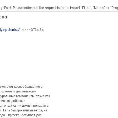
ePoint. Please indicate if the request is for an import "Filter", "Macro", or "P
ена
lya-potentsii/
< - - - ОТЗЫВЫ
имулирует кровообращение в
 полному и длительному
туральные компоненты, такие как
иливают действие
то, как капли дождя, попадая в
й. Гель быстро впитывается, не
леда. Эффект наступает уже