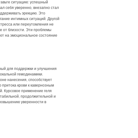
тавьте ситуацию: успешный
вал себя уверенно, внезапно стал
поддерживать эрекцию. Это
гание интимных ситуаций. Другой
стресса или переутомления не
е от близости. Эти проблемы
яют на эмоциональное состояние
ный для поддержки и улучшения
локальной гемодинамики.
оне нанесения, способствует
 притока крови к кавернозным
й. Курсовое применение геля
стабильной, продолжительной и
 повышению уверенности в