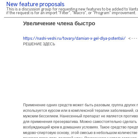
New feature proposals
This is a discussion group for requesting new features to be added to Vanta
if the request is for an import "Filter", "Macro", or "Program" improvement.
Увеличение члена быстро
https://nashi-veshi.ru/tovary/damian-x-gel-dlya-potentsii/
< - - 
РЕШЕНИЕ ЗДЕСЬ
Применение одних средств может быть разовым, группа других 
используется курсом или в комплексной терапии заболеваний, с
мужским бессилием. Нанесенный препарат не является против
для применения презерватива. Можно самостоятельно сделать
возбуждающий крем в домашних условиях. Такое средство пред
медово-спиртовую основу, этой смесью в небольшом количестве