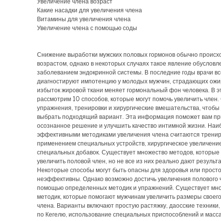
Увеличение члена возраст
Какие насадки для увеличения члена
Витамины для увеличения члена
Увеличение члена с помощью соды
Снижение выработки мужских половых гормонов обычно происхо
возрастом, однако в некоторых случаях такое явление обусловл
заболеванием эндокринной системы. В последние годы врачи в
диагностируют импотенцию у молодых мужчин, страдающих ожи
избыток жировой ткани меняет гормональный фон человека. В э
рассмотрим 10 способов, которые могут помочь увеличить член.
упражнения, тренировки и хирургические вмешательства, чтобы
выбрать подходящий вариант. Эта информация поможет вам пр
осознанное решение и улучшить качество интимной жизни. Наи
эффективными методиками увеличения члена считаются тренир
применением специальных устройств, хирургическое увеличени
специальных добавок. Существует множество методов, которы
увеличить половой член, но не все из них реально дают результ
Некоторые способы могут быть опасны для здоровья или прост
неэффективны. Однако возможно достичь увеличения полового 
помощью определенных методик и упражнений. Существует мн
методик, которые помогают мужчинам увеличить размеры своего
члена. Варианты включают простую растяжку, даосские техники,
по Кегелю, использование специальных приспособлений и масс