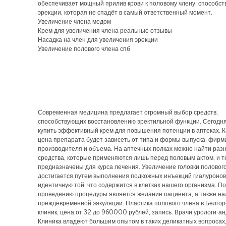
обеспечивает мощный прилив крови к половому члену, способст
эрекции, которая не спадёт в самый ответственный момент.
Увеличение члена медом
Крем для увеличения члена реальные отзывы
Насадка на член для увеличения эрекции
Увеличение полового члена спб
Современная медицина предлагает огромный выбор средств,
способствующих восстановлению эректильной функции. Сегодн
купить эффективный крем для повышения потенции в аптеках. К
цена препарата будет зависеть от типа и формы выпуска, фирм
производителя и объема. На аптечных полках можно найти раз
средства, которые применяются лишь перед половым актом, и т
предназначены для курса лечения. Увеличение головки половог
достигается путем выполнения подкожных инъекций гиалуронов
идентичную той, что содержится в клетках нашего организма. П
проведению процедуры является желание пациента, а также на
преждевременной эякуляции. Пластика полового члена в Белгор
клиник, цена от 32 до 960000 рублей, запись. Врачи урологи-а
Клиника владеют большим опытом в таких деликатных вопросах,