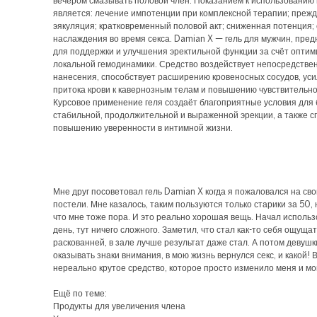
вечером смазывать половой член. Показанием к использованию
является: лечение импотенции при комплексной терапии; преж
эякуляция; кратковременный половой акт; сниженная потенция; 
наслаждения во время секса. Damian X — гель для мужчин, пре
для поддержки и улучшения эректильной функции за счёт опти
локальной гемодинамики. Средство воздействует непосредствен
нанесения, способствует расширению кровеносных сосудов, ус
притока крови к кавернозным телам и повышению чувствительно
Курсовое применение геля создаёт благоприятные условия для
стабильной, продолжительной и выраженной эрекции, а также с
повышению уверенности в интимной жизни.
Мне друг посоветовал гель Damian X когда я пожаловался на сво
постели. Мне казалось, таким пользуются только старики за 50, 
что мне тоже пора. И это реально хорошая вещь. Начал исполь
день, тут ничего сложного. Заметил, что стал как-то себя ощуща
раскованней, в зале лучше результат даже стал. А потом девушк
оказывать знаки внимания, в мою жизнь вернулся секс, и какой!
нереально крутое средство, которое просто изменило меня и мо
Ещё по теме:
Продукты для увеличения члена