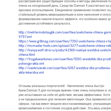
рассмотрим все существующие способы и методы увеличения п
члена на сегодняшний день. Средство Damian X рассчитано на 
курсовое использование. Ежедневное применение позволяет п
стабильный уровень микроциркуляции в зоне нанесения и спосо
формированию накопительного эффекта, что особенно важно д
достижения устойчивого результата.
http://mehfermobilsaglik.com/userfiles/uvelichenie-chlena-gor
9797.xml
https://www.gr8mag.com/userfiles/7392-uvelichenie-chlena-v-t
http://mcmaster-tools.com/upload/3277-uvelichenie-chlena-rek
http://banya.wolf-stroi.ru/posts/42569-realnye-sredstva-uveliche
chlena.html
http://fragataeantunes.com/userfiles/5530-anestetiki-dlia-prodl
polovogo-akta.xml
http://ivankrivanek.com/userfiles/6367-sredstva-dlia-prodleniia
akta-lekarstva.xml
Отчзывы реальных покупателей - Увеличение члена быстро
Крем Damian X для потенции мужчин тоже очень популярен и, п
уже испытавших на себе её действие, весьма эффективна. Хотя 
и не предназначено для лечения импотенции. Она применяется
сферах, так как имеет мощное восстанавливающее, улучшающе
кровоснабжение и состояние сосудов действие. Эта мазь ускоря