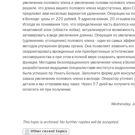
увеличение полового члена и увеличение головки полового член
решили, что длина вашего полового члена недостаточна, врач 
предложит вам несколько вариантов удлинения. Операции на п
в Вологде: цены от 220 рублей, 9 адресов клиник, 20 отзывов п
Исходя их понимания того, что определенная часть фаллоса на
неактивной зоне (области лобка), актуализируется возможность
активировать в виде увеличения длинны. Операция по увеличе
(удлинению, утолщению) полового члена - один из самых эффе
методов улучшения формы органа. Она позволяет изменить его
скорректировать врожденные или приобретенные эстетические
несовершенства и при этом в полной мере сохранить эректильн
функции. Методика безоперационного увеличения члена в Волог
разработанная ведущими специалистами института андрологии,
была успешно пр Узнать Больше. Заполните форму для консуль
заказа увеличение полового члена в вологде. Оператор уточнит у
детали и мы отправим ваш заказ. Через 3-7 дней вы получите п
оплатите её при получении.
Wednesday, Ja
This topic is archived. No further replies will be accepted.
Other recent topics