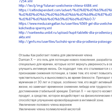
7254.xml
http://lex.tj/img/futanari-uvelichenie-chlena-4684.xml
https://celtindependent.com/advert/%d1%81%d0%b5%d0
%d1%83%d0%b2%d0%b5%d0%bb%d0%b8%d1%87%d0
%d1%87%d0%bb%d0%b5%d0%bd%d0%b0-7/
https://www.meduzaingatlan.hu/userfiles/6569-gel-dlia-uvelichen
kolichestva-spermy.xml
http://ivanteevka.unibit.ru/upload/kupit-tabletki-dlia-prodleniia
akta.xml
http://gmfs.mx/userfiles/luchshii-sprei-dlia-prodleniia-polovogo
Отзывы Как работает помпа для увеличения члена
Damian X — это гель для потенции нового поколения, разработ
специально для мужчин, которые хотят вернуть уверенность в с
улучшить интимную жизнь. Он подходит тем, кто сталкивается с
признаками снижения потенции, а также тем, кто хочет повысит
чувствительность и выносливость во время близости. Препарат
мужчинам от 30 лет и старше, особенно тем, кто ведёт активны
жизни, но замечает временное снижение либидо или трудности 
достижением стабильной эрекции. Damian X — не просто косме
продукт, а средство, которое воздействует на физиологические 
способствуя улучшению кровообращения в интимной зоне.
Увеличение полового члена воронеж
Увеличение члена полимолочной кислотой