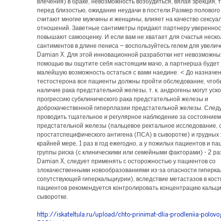
влечения) в браке, невозможность возбудиться, вялая эрекция, 
перед близостью, ожидание неудачи в постели.Размер полового 
считают многие мужчины и женщины, влияет на качество сексуа
отношений. Заветные сантиметры придают партнеру уверенност
повышают самооценку. И если вам не хватает для счастья неско
сантиментов в длине пениса – воспользуйтесь гелем для увели
Damian X. Для этой инновационной разработки нет невозможных 
помощью вы ощутите себя настоящим мачо, а партнерша будет 
малейшую возможность остаться с вами наедине. < До назначе
тестостерона все пациенты должны пройти обследование, чтоб
наличие рака предстательной железы, т. к. андрогены могут уск
прогрессию субклинического рака предстательной железы и
доброкачественной гиперплазии предстательной железы. След
проводить тщательное и регулярное наблюдение за состоянием
предстательной железы (пальцевое ректальное исследование,
простатспецифического антигена (ПСА) в сыворотке) и грудных 
крайней мере, 1 раз в год ежегодно, а у пожилых пациентов и па
группы риска (с клиническими или семейными факторами) - 2 раз
Damian X, следует применять с осторожностью у пациентов со
злокачественными новообразованиями из-за опасности гиперка
сопутствующей гиперкальциурии), вследствие метастазов в кости
пациентов рекомендуется контролировать концентрацию кальци
сыворотке.
http://iskateltula.ru/upload/chto-prinimat-dlia-prodleniia-polovo