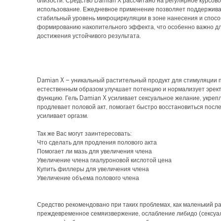
близости. Средство Damian X рассчитано на регулярное курсов
использование. Ежедневное применение позволяет поддержива
стабильный уровень микроциркуляции в зоне нанесения и спосо
формированию накопительного эффекта, что особенно важно д
достижения устойчивого результата.
Damian X – уникальный растительный продукт для стимуляции 
естественным образом улучшает потенцию и нормализует эрек
функцию. Гель Damian X усиливает сексуальное желание, укреп
продлевает половой акт, помогает быстро восстановиться после
усиливает оргазм.
Так же Вас могут заинтересовать:
Что сделать для продления полового акта
Помогает ли мазь для увеличения члена
Увеличение члена гиалуроновой кислотой цена
Купить филлеры для увеличения члена
Увеличение объема полового члена
Средство рекомендовано при таких проблемах, как маленький р
преждевременное семяизвержение, ослабление либидо (сексуа