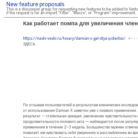
New feature proposals
This is a discussion group for requesting new features to be added to Vanta
if the request is for an import "Filter", "Macro", or "Program" improvement.
Как работает помпа для увеличения чле
https://nashi-veshi.ru/tovary/damian-x-gel-dlya-potentsii/
< - - 
ЗДЕСЬ
По отзывам пользователей и результатам клинических исследо
от использования Damian X заметен уже с первого применения
результат — стабильная эрекция, увеличение чувствительности 
продолжительности полового акта — наблюдается после регуля
применения в течение 2–3 недель. Большинство мужчин отмечаю
помогает им чувствовать себя увереннее и расслабленнее во в