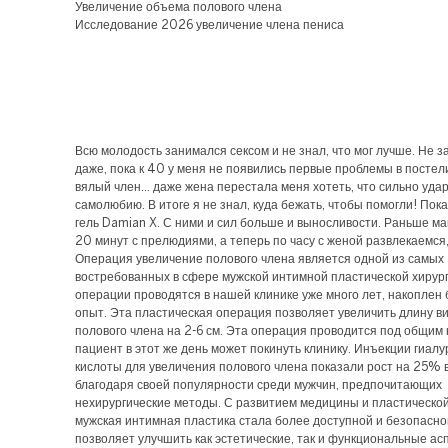
Увеличение объема полового члена
Исследование 2026 увеличение члена пениса
Всю молодость занимался сексом и не знал, что мог лучше. Не 
даже, пока к 40 у меня не появились первые проблемы в постели
вялый член… даже жена перестала меня хотеть, что сильно уда
самолюбию. В итоге я не знал, куда бежать, чтобы помогли! Пок
гель Damian X. С ними и сил больше и выносливости. Раньше м
20 минут с прелюдиями, а теперь по часу с женой развлекаемся,
Операция увеличение полового члена является одной из самых
востребованных в сфере мужской интимной пластической хирур
операции проводятся в нашей клинике уже много лет, накоплен
опыт. Эта пластическая операция позволяет увеличить длину в
полового члена на 2-6 см. Эта операция проводится под общим 
пациент в этот же день может покинуть клинику. Инъекции гиал
кислоты для увеличения полового члена показали рост на 25% в
благодаря своей популярности среди мужчин, предпочитающих
нехирургические методы. С развитием медицины и пластической
мужская интимная пластика стала более доступной и безопасно
позволяет улучшить как эстетические, так и функциональные ас