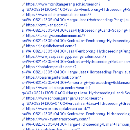
🔗
https://www.mtsn8tangerang.sch.id/search?
q=WA+0821+1305+0400+Vendor+Pemborong+Hidroseeding+Rekl
🔗
https://www.elitehomecreations.com/?
s=WA+0821+1305+0400+Harga+Jasa+Hydroseeding+Penghijaua
🔗
https://omtukang.com/?
s=WA+0821+1305+0400+Jasa+Hydroseeding+Land+Scaping+Hija
🔗
https://tukangkusenaluminium.id/?
s=WA+0821+1305+0400+Kontraktor+Pemborong+Hydroseeding+St
🔗
https://jogjakitchenset.com/?
s=WA+0821+1305+0400+Jasa+Pemborong+Hydroseeding+Penghi
🔗
https://www.jasapasanggypsumgalvalum.com/?
s=WA+0821+1305+0400+Kontraktor+Hydroseeding+Reklamasi+L
🔗
https://batatempelkita.com/?
s=WA+0821+1305+0400+Harga+Jasa+Hidroseeding+Penghijauan
🔗
https://bajaringanterbaik.com/?
s=WA+0821+1305+0400+Pemborong+Hydroseeding+Reklamasi+L
🔗
https://www.lantaikayu.center/search?
q=WA+0821+1305+0400+Harga+Jasa+Hydroseeding+Land+Scapi
🔗
https://www.sdnpangarangan3.sch.id/search?
q=WA+0821+1305+0400+Perusahaan+Jasa+Hidroseeding+Green+
🔗
https://www.presisiciptakreasi.co.id/?
s=WA+0821+1305+0400+Kontraktor+Pemborong+Hidroseeding+L
🔗
https://www.kayamaraproperty.com/?
s=WA+0821+1305+0400+Harga+Hidroseeding+Lahan+Tambang+
🔗
https://jasatukangharian.com/?