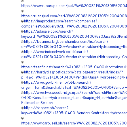
🌐
https://www.ruparupa.com/jual/WA%200821%201305%20
🌐
https://ruangjual.com/cari/WA%200821%201305%200400
🌐
https://inaproduct.com/search/companies?
companies%5Bquery%5D=WA%200821%201305%200400%20
🌐
https://adasale.co.id/search?
keyword=WA%200821%201305%200400%20Jasa%20Pembor
🌐
https://business.bigbearchamber.com/list/search?
q=WA+0821+1305+0400+Vendor+Kontraktor+Hydroseeding+Rek
🌐
https://www.indonetwork.co.id/search?
q=WA+0821+1305+0400+Vendor+Kontraktor+Hidroseeding+Gree
🌐
https://teenfic.net/search/WA+0821+1305+0400+Kontraktor+H
🌐
https://hardydiagnostics.com/catalogsearch/result/index/?
p=4&q=WA+0821+1305+0400+Vendor+Jasa+Hydroseeding+Rekl
🌐
https://www.gov.br/memp/pt-br/search?
origem=form&SearchableText=WA+0821+1305+0400+Vendor+Hi
🌐
https://www.twp.woodbridge.nj.us/Search?searchPhrase=WA-
0400-Konsultan-Hydroseeding-Land-Scaping-Hijau-Hulu-Sungai
Kalimantan-Selatan
🌐
https://shopee.ph/search?
keyword=WA+0821+1305+0400+Vendor+Kontraktor+Hydroseedi
🌐
https://www.carousell.ph/search/WA%200821%201305%2