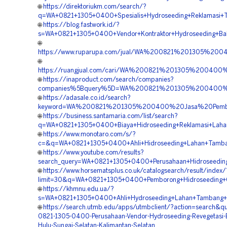
🌐
https://direktoriukm.com/search/?
q=WA+0821+1305+0400+Spesialis+Hydroseeding+Reklamasi+Ta
🌐
https://blog.fastwork.id/?
s=WA+0821+1305+0400+Vendor+Kontraktor+Hydroseeding+Bahu
🌐
https://www.ruparupa.com/jual/WA%200821%201305%200
🌐
https://ruangjual.com/cari/WA%200821%201305%200400
🌐
https://inaproduct.com/search/companies?
companies%5Bquery%5D=WA%200821%201305%200400%20
🌐
https://adasale.co.id/search?
keyword=WA%200821%201305%200400%20Jasa%20Pemboro
🌐
https://business.santamaria.com/list/search?
q=WA+0821+1305+0400+Biaya+Hidroseeding+Reklamasi+Lahan+
🌐
https://www.monotaro.com/s/?
c=&q=WA+0821+1305+0400+Ahli+Hidroseeding+Lahan+Tambang
🌐
https://www.youtube.com/results?
search_query=WA+0821+1305+0400+Perusahaan+Hidroseeding+
🌐
https://www.horsematsplus.co.uk/catalogsearch/result/index/
limit=30&q=WA+0821+1305+0400+Pemborong+Hidroseeding+Gre
🌐
https://khmnu.edu.ua/?
s=WA+0821+1305+0400+Ahli+Hydroseeding+Lahan+Tambang+Hu
🌐
https://search.utmb.edu/apps/utmbclient/?action=search&q
0821-1305-0400-Perusahaan-Vendor-Hydroseeding-Revegetasi
Hulu-Sungai-Selatan-Kalimantan-Selatan