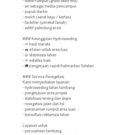
- benih rumput (grass seed mix)
- air sebagai media pencampur
- pupuk starter
- mulch (serat kayu / kertas)
- tackifier (perekat tanah)
- aditif pelindung erosi
### Keunggulan Hydroseeding
- 🌱 hasil merata
- 🚜 efisien untuk area luas
- 🌿 stabilisasi lahan
- 🌱 estetika baik
- 🚚 pengerjaan cepat Kalimantan Selatan
### Service Revegetasi
Kami menyediakan layanan:
- hydroseeding lahan tambang
- penghijauan area proyek
- stabilisasi lereng dan slope
- revegetasi jalan dan tol
- penanaman rumput area luas
- konsultasi reklamasi lahan
Layanan untuk:
- perusahaan tambang