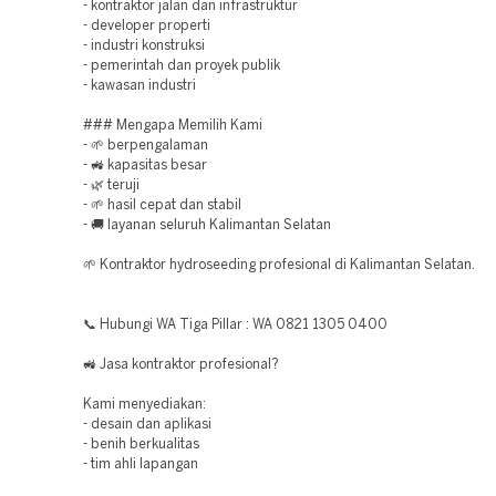
- kontraktor jalan dan infrastruktur
- developer properti
- industri konstruksi
- pemerintah dan proyek publik
- kawasan industri
### Mengapa Memilih Kami
- 🌱 berpengalaman
- 🚜 kapasitas besar
- 🌿 teruji
- 🌱 hasil cepat dan stabil
- 🚚 layanan seluruh Kalimantan Selatan
🌱 Kontraktor hydroseeding profesional di Kalimantan Selatan.
📞 Hubungi WA Tiga Pillar : WA 0821 1305 0400
🚜 Jasa kontraktor profesional?
Kami menyediakan:
- desain dan aplikasi
- benih berkualitas
- tim ahli lapangan