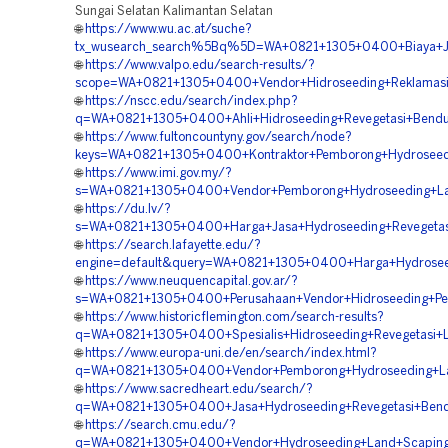
Sungai Selatan Kalimantan Selatan
🌐
https://www.wu.ac.at/suche?
tx_wusearch_search%5Bq%5D=WA+0821+1305+0400+Biaya+Jas
🌐
https://www.valpo.edu/search-results/?
scope=WA+0821+1305+0400+Vendor+Hidroseeding+Reklamasi+
🌐
https://nscc.edu/search/index.php?
q=WA+0821+1305+0400+Ahli+Hidroseeding+Revegetasi+Bendu
🌐
https://www.fultoncountyny.gov/search/node?
keys=WA+0821+1305+0400+Kontraktor+Pemborong+Hydroseedi
🌐
https://www.imi.gov.my/?
s=WA+0821+1305+0400+Vendor+Pemborong+Hydroseeding+Lah
🌐
https://du.lv/?
s=WA+0821+1305+0400+Harga+Jasa+Hydroseeding+Revegetas
🌐
https://search.lafayette.edu/?
engine=default&query=WA+0821+1305+0400+Harga+Hydroseed
🌐
https://www.neuquencapital.gov.ar/?
s=WA+0821+1305+0400+Perusahaan+Vendor+Hidroseeding+Pe
🌐
https://www.historicflemington.com/search-results?
q=WA+0821+1305+0400+Spesialis+Hidroseeding+Revegetasi+L
🌐
https://www.europa-uni.de/en/search/index.html?
q=WA+0821+1305+0400+Vendor+Pemborong+Hydroseeding+Lan
🌐
https://www.sacredheart.edu/search/?
q=WA+0821+1305+0400+Jasa+Hydroseeding+Revegetasi+Bend
🌐
https://search.cmu.edu/?
q=WA+0821+1305+0400+Vendor+Hydroseeding+Land+Scaping+H