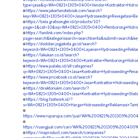
type=jasa&q=WA+0821+1305+0400+Vendor+Kontraktor+Hidros
🌐
https://www.jakartanotebook.com/search?
key=WA+0821+1305+0400+Jasa+Hydroseeding+Revegetasi+Ben
🌐
https://bela.gratisongkir.id/products/10?
page=1&cat=10&sq=WA+0821+1305+0400+Pemborong+Hidroseed
🌐
https://tanilink.com/index.php?
page=search&kategorisearch=searchberita&submit=search&
🌐
https://dodolan.jogjakota.go.id/search?
keyword=WA+0821+1305+0400+Layanan+Hydroseeding+Reklama
🌐
https://lakukan.co.id/search?
keyword=WA+0821+1305+0400+Kontraktor+Pemborong+Hidrosee
🌐
https://www.jualaku.id/all-categories?
q=WA+0821+1305+0400+Jasa+Kontraktor+Hydroseeding+Penan
🌐
https://www.pricebook.co.id/search?
keyword=WA+0821+1305+0400+Jasa+Kontraktor+Hidroseeding
🌐
https://direktoriukm.com/search/?
q=WA+0821+1305+0400+Jasa+Kontraktor+Hydroseeding+Stabili
🌐
https://blog.fastwork.id/?
s=WA+0821+1305+0400+Harga+Hidroseeding+Reklamasi+Tamba
🌐
https://www.ruparupa.com/jual/WA%200821%201305%200
🌐
https://ruangjual.com/cari/WA%200821%201305%200400
🌐
https://inaproduct.com/search/companies?