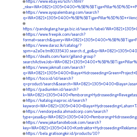
🌐
https://www.ebay.es/sch/i.html?
_nkw=WA+0821+1305+0400+%5B%5BTiga+Pillar%5D%5D++Perusa
🌐
https://www.ayopalembang.com/search?
q=WA+0821+1305+0400+%5B%5BTiga+Pillar%5D%5D++Vendor+Ko
🌐
https://pandeglang.harga.biz.id/search/label/WA+0821+13
🌐
https://www.freepik.com/search?
format=search&query=WA+0821+1305+0400+%5B%5BTiga+Pill
🌐
https://www.daraz.lk/catalog/?
spm=a2a0e.tm80335410.search.d_go&q=WA+0821+1305+0400+
🌐
https://dealls.com/karir/gilland-group?
searchActiveJob=WA+0821+1305+0400+%5B%5BTiga+Pillar%5D
🌐
https://www.jakmall.com/search?
q=WA+0821+1305+0400+Biaya+Hidroseeding+Green+Project+Ba
🌐
https://toco.id/id/search?
q=product/search&search=WA+0821+1305+0400+Biaya+Jasa+Hy
🌐
https://padiumkm.id/search?
k=WA+0821+1305+0400+Pemborong+Hydroseeding+Revegetasi+
🌐
https://katalog.inaproc.id/search?
keyword=WA+0821+1305+0400+Biaya+Hydroseeding+Lahan+Tam
🌐
https://vendorpedia.ahmadcorp.com/search?
type=jasa&q=WA+0821+1305+0400+Pemborong+Hidroseeding+L
🌐
https://www.jakartanotebook.com/search?
key=WA+0821+1305+0400+Kontraktor+Hydroseeding+Reklamasi
🌐
https://bela.gratisongkir.id/products/10?