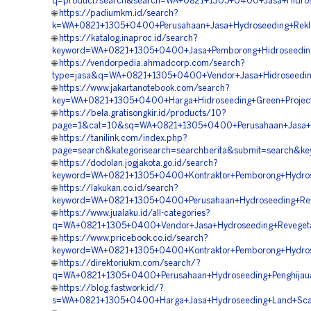
q=product/search&search=WA+0821+1305+0400+Jasa+Hidrose
🌐
https://padiumkm.id/search?
k=WA+0821+1305+0400+Perusahaan+Jasa+Hydroseeding+Rekla
🌐
https://katalog.inaproc.id/search?
keyword=WA+0821+1305+0400+Jasa+Pemborong+Hidroseeding+
🌐
https://vendorpedia.ahmadcorp.com/search?
type=jasa&q=WA+0821+1305+0400+Vendor+Jasa+Hidroseedin
🌐
https://www.jakartanotebook.com/search?
key=WA+0821+1305+0400+Harga+Hidroseeding+Green+Project
🌐
https://bela.gratisongkir.id/products/10?
page=1&cat=10&sq=WA+0821+1305+0400+Perusahaan+Jasa+Hyd
🌐
https://tanilink.com/index.php?
page=search&kategorisearch=searchberita&submit=search&
🌐
https://dodolan.jogjakota.go.id/search?
keyword=WA+0821+1305+0400+Kontraktor+Pemborong+Hydrose
🌐
https://lakukan.co.id/search?
keyword=WA+0821+1305+0400+Perusahaan+Hydroseeding+Reve
🌐
https://www.jualaku.id/all-categories?
q=WA+0821+1305+0400+Vendor+Jasa+Hydroseeding+Revegetas
🌐
https://www.pricebook.co.id/search?
keyword=WA+0821+1305+0400+Kontraktor+Pemborong+Hydrosee
🌐
https://direktoriukm.com/search/?
q=WA+0821+1305+0400+Perusahaan+Hydroseeding+Penghijaua
🌐
https://blog.fastwork.id/?
s=WA+0821+1305+0400+Harga+Jasa+Hydroseeding+Land+Scapi