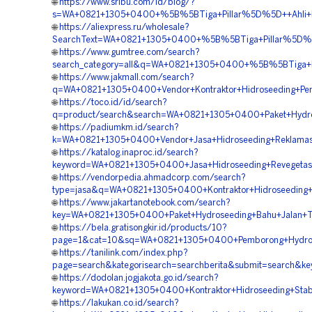
🌐
https://www.sribu.com/id/blog/?
s=WA+0821+1305+0400+%5B%5BTiga+Pillar%5D%5D++Ahli+Hyd
🌐
https://aliexpress.ru/wholesale?
SearchText=WA+0821+1305+0400+%5B%5BTiga+Pillar%5D%5D+
🌐
https://www.gumtree.com/search?
search_category=all&q=WA+0821+1305+0400+%5B%5BTiga+Pi
🌐
https://www.jakmall.com/search?
q=WA+0821+1305+0400+Vendor+Kontraktor+Hidroseeding+Peng
🌐
https://toco.id/id/search?
q=product/search&search=WA+0821+1305+0400+Paket+Hydrose
🌐
https://padiumkm.id/search?
k=WA+0821+1305+0400+Vendor+Jasa+Hidroseeding+Reklamasi
🌐
https://katalog.inaproc.id/search?
keyword=WA+0821+1305+0400+Jasa+Hidroseeding+Revegetasi
🌐
https://vendorpedia.ahmadcorp.com/search?
type=jasa&q=WA+0821+1305+0400+Kontraktor+Hidroseeding+R
🌐
https://www.jakartanotebook.com/search?
key=WA+0821+1305+0400+Paket+Hydroseeding+Bahu+Jalan+To
🌐
https://bela.gratisongkir.id/products/10?
page=1&cat=10&sq=WA+0821+1305+0400+Pemborong+Hydrose
🌐
https://tanilink.com/index.php?
page=search&kategorisearch=searchberita&submit=search&k
🌐
https://dodolan.jogjakota.go.id/search?
keyword=WA+0821+1305+0400+Kontraktor+Hidroseeding+Stabil
🌐
https://lakukan.co.id/search?