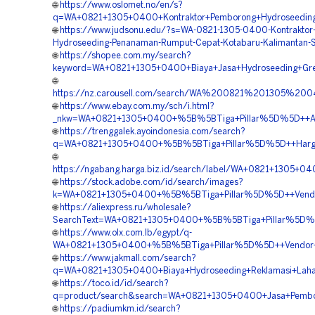
🌐
https://www.oslomet.no/en/s?
q=WA+0821+1305+0400+Kontraktor+Pemborong+Hydroseeding+
🌐
https://www.judsonu.edu/?s=WA-0821-1305-0400-Kontraktor
Hydroseeding-Penanaman-Rumput-Cepat-Kotabaru-Kalimantan-S
🌐
https://shopee.com.my/search?
keyword=WA+0821+1305+0400+Biaya+Jasa+Hydroseeding+Gree
🌐
https://nz.carousell.com/search/WA%200821%201305%20
🌐
https://www.ebay.com.my/sch/i.html?
_nkw=WA+0821+1305+0400+%5B%5BTiga+Pillar%5D%5D++Ahli+H
🌐
https://trenggalek.ayoindonesia.com/search?
q=WA+0821+1305+0400+%5B%5BTiga+Pillar%5D%5D++Harga+Hy
🌐
https://ngabang.harga.biz.id/search/label/WA+0821+1305+
🌐
https://stock.adobe.com/id/search/images?
k=WA+0821+1305+0400+%5B%5BTiga+Pillar%5D%5D++Vendor+J
🌐
https://aliexpress.ru/wholesale?
SearchText=WA+0821+1305+0400+%5B%5BTiga+Pillar%5D%5D+
🌐
https://www.olx.com.lb/egypt/q-
WA+0821+1305+0400+%5B%5BTiga+Pillar%5D%5D++Vendor+Hyd
🌐
https://www.jakmall.com/search?
q=WA+0821+1305+0400+Biaya+Hydroseeding+Reklamasi+Lahan
🌐
https://toco.id/id/search?
q=product/search&search=WA+0821+1305+0400+Jasa+Pemboro
🌐
https://padiumkm.id/search?