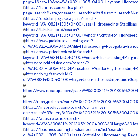
page=1&cat=10&sq=WA+0821+1305+0400+Layanan+Hidroseedin
🌐
https://tanilink.com/index.php?
page=search&kategorisearch=searchberita&submit=search&k
🌐
https://dodolan.jogjakota.go.id/search?
keyword=WA+0821+1305+0400+Jasa+Hidroseeding+Stabilisasi+
🌐
https://lakukan.co.id/search?
keyword=WA+0821+1305+0400+Vendor+Kontraktor+Hidroseedi
🌐
https://www.jualaku.id/all-categories?
q=WA+0821+1305+0400+Ahli+Hidroseeding+Revegetasi+Bendun
🌐
https://www.pricebook.co.id/search?
keyword=WA+0821+1305+0400+Vendor+Hidroseeding+Penghijau
🌐
https://direktoriukm.com/search/?
q=WA+0821+1305+0400+Perusahaan+Vendor+Hydroseeding+Rek
🌐
https://blog.fastwork.id/?
s=WA+0821+1305+0400+Biaya+Jasa+Hidroseeding+Land+Scapin
🌐
https://www.ruparupa.com/jual/WA%200821%201305%200
🌐
https://ruangjual.com/cari/WA%200821%201305%200400
🌐
https://inaproduct.com/search/companies?
companies%5Bquery%5D=WA%200821%201305%200400%20Sp
🌐
https://adasale.co.id/search?
keyword=WA%200821%201305%200400%20Harga%20Jasa%
🌐
https://business.burlington-chamber.com/list/search?
q=WA+0821+1305+0400+Jasa+Kontraktor+Hidroseeding+Reklam