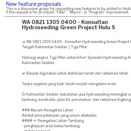
New feature proposals
This is a discussion group for requesting new features to be added to Vanta
if the request is for an import "Filter", "Macro", or "Program" improvement.
WA 0821 1305 0400 - Konsultan
Hydroseeding Green Project Hulu S
📣 WA 0821 1305 0400 - Konsultan Hydroseeding Green Project 
Tengah Kalimantan Selatan | Tiga Pillar
Hubungi segera Tiga Pillar untuk Info🌱 Spesialis Hydroseeding A
Kalimantan Selatan
🌿 Banyak digunakan untuk stabilisasi tanah dan reklamasi lahan.
Tanpa vegetasi yang baik, tanah mudah mengalami erosi.
Di Kalimantan Selatan, kebutuhan jasa hydroseeding meningkat u
tambang, konstruksi, jalan tol, perumahan, dan reklamasi lingkung
### Macam Revegetasi Lahan
Berikut jenis pekerjaan yang umum dilakukan:
#### 🌱 Revegetasi Lahan Tambang
- penghijauan area bekas tambang