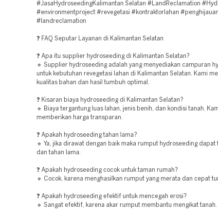
#JasaHydroseedingKalimantan Selatan #LandReclamation #Hyd
#environmentproject #revegetasi #kontraktorlahan #penghijaua
#landreclamation
❓ FAQ Seputar Layanan di Kalimantan Selatan
❓ Apa itu supplier hydroseeding di Kalimantan Selatan?
🔹 Supplier hydroseeding adalah yang menyediakan campuran h
untuk kebutuhan revegetasi lahan di Kalimantan Selatan. Kami m
kualitas bahan dan hasil tumbuh optimal.
❓ Kisaran biaya hydroseeding di Kalimantan Selatan?
🔹 Biaya tergantung luas lahan, jenis benih, dan kondisi tanah. Ka
memberikan harga transparan.
❓ Apakah hydroseeding tahan lama?
🔹 Ya, jika dirawat dengan baik maka rumput hydroseeding dapat
dan tahan lama.
❓ Apakah hydroseeding cocok untuk taman rumah?
🔹 Cocok, karena menghasilkan rumput yang merata dan cepat t
❓ Apakah hydroseeding efektif untuk mencegah erosi?
🔹 Sangat efektif, karena akar rumput membantu mengikat tanah.