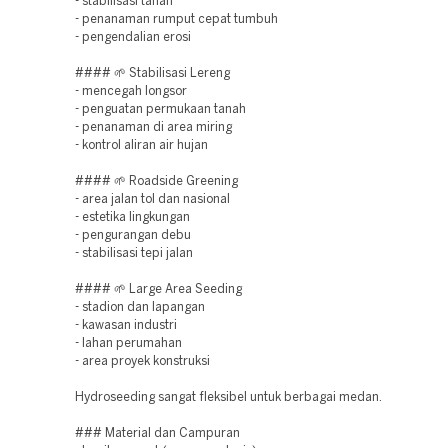
- stabilisasi tanah
- penanaman rumput cepat tumbuh
- pengendalian erosi
#### 🌱 Stabilisasi Lereng
- mencegah longsor
- penguatan permukaan tanah
- penanaman di area miring
- kontrol aliran air hujan
#### 🌱 Roadside Greening
- area jalan tol dan nasional
- estetika lingkungan
- pengurangan debu
- stabilisasi tepi jalan
#### 🌱 Large Area Seeding
- stadion dan lapangan
- kawasan industri
- lahan perumahan
- area proyek konstruksi
Hydroseeding sangat fleksibel untuk berbagai medan.
### Material dan Campuran