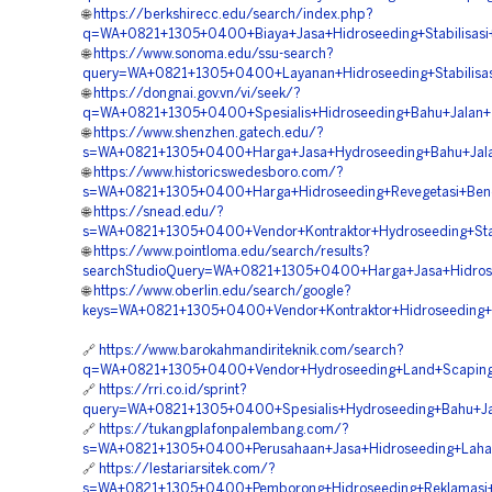
🌐
https://berkshirecc.edu/search/index.php?
q=WA+0821+1305+0400+Biaya+Jasa+Hidroseeding+Stabilisasi+
🌐
https://www.sonoma.edu/ssu-search?
query=WA+0821+1305+0400+Layanan+Hidroseeding+Stabilisas
🌐
https://dongnai.gov.vn/vi/seek/?
q=WA+0821+1305+0400+Spesialis+Hidroseeding+Bahu+Jalan+T
🌐
https://www.shenzhen.gatech.edu/?
s=WA+0821+1305+0400+Harga+Jasa+Hydroseeding+Bahu+Jalan
🌐
https://www.historicswedesboro.com/?
s=WA+0821+1305+0400+Harga+Hidroseeding+Revegetasi+Bend
🌐
https://snead.edu/?
s=WA+0821+1305+0400+Vendor+Kontraktor+Hydroseeding+Stabi
🌐
https://www.pointloma.edu/search/results?
searchStudioQuery=WA+0821+1305+0400+Harga+Jasa+Hidrosee
🌐
https://www.oberlin.edu/search/google?
keys=WA+0821+1305+0400+Vendor+Kontraktor+Hidroseeding+P
🔗
https://www.barokahmandiriteknik.com/search?
q=WA+0821+1305+0400+Vendor+Hydroseeding+Land+Scaping+H
🔗
https://rri.co.id/sprint?
query=WA+0821+1305+0400+Spesialis+Hydroseeding+Bahu+Jal
🔗
https://tukangplafonpalembang.com/?
s=WA+0821+1305+0400+Perusahaan+Jasa+Hidroseeding+Laha
🔗
https://lestariarsitek.com/?
s=WA+0821+1305+0400+Pemborong+Hidroseeding+Reklamasi+L