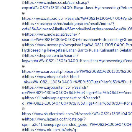
🌐
https://www.notino.co.uk/search.asp?
exps=WA+0821+1305+0400+Biaya+Jasa+Hydroseeding+Reklamas
🌐
https://www.wattpad.com/search/WA+0821+1305+0400+Vendor
🌐
https://ruscona.sk/en/catalogsearch/result/index/?
cat=154&dir=asc&limit=45&mode=list&order=name&q=WA+0821
🌐
https://www.mdw.ac.at/suche/?
search=WA+0821+1305+0400+Perusahaan+Hidroseeding+Green+
🌐
https://www.uevora.pt/pesquisar?q=WA-0821-1305-0400-Per
Hydroseeding-Revegetasi-Lahan-Barito-Kuala-Kalimantan-Selata
🌐
https://shopee.com.br/search?
keyword=WA+0821+1305+0400+Konsultan+Hydroseeding+Penan
🌐
https://www.carousell.ph/search/WA%200821%201305%2
🌐
https://www.ebay.ie/sch/i.html?
_nkw=WA+0821+1305+0400+%5B%5BTiga+Pillar%5D%5D++Harga
🌐
https://www.ayobanten.com/search?
q=WA+0821+1305+0400+%5B%5BTiga+Pillar%5D%5D++Vendor+H
🌐
https://lubuksikaping.terdekat.or.id/search?
q=WA+0821+1305+0400+%5B%5BTiga+Pillar%5D%5D++Konsulta
🌐
https://www.shutterstock.com/id/search/WA+0821+1305+040
🌐
https://www.lazada.co.th/catalog/?
spm=a2o4l.homepage.search.d_go&q=WA+0821+1305+0400+%5
🌐
https://www.olx.com.lb/ads/q-