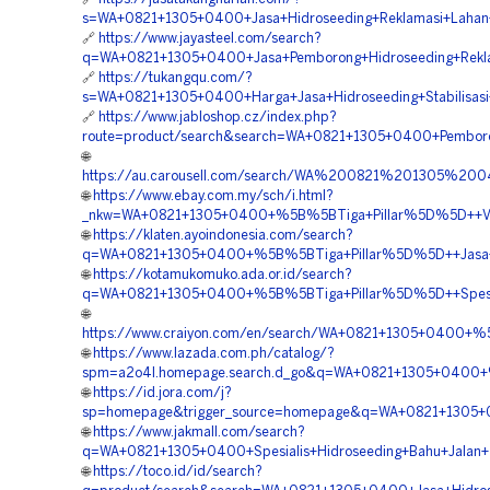
s=WA+0821+1305+0400+Jasa+Hidroseeding+Reklamasi+Lahan+H
🔗
https://www.jayasteel.com/search?
q=WA+0821+1305+0400+Jasa+Pemborong+Hidroseeding+Reklam
🔗
https://tukangqu.com/?
s=WA+0821+1305+0400+Harga+Jasa+Hidroseeding+Stabilisasi+
🔗
https://www.jabloshop.cz/index.php?
route=product/search&search=WA+0821+1305+0400+Pemboron
🌐
https://au.carousell.com/search/WA%200821%201305%
🌐
https://www.ebay.com.my/sch/i.html?
_nkw=WA+0821+1305+0400+%5B%5BTiga+Pillar%5D%5D++Vendo
🌐
https://klaten.ayoindonesia.com/search?
q=WA+0821+1305+0400+%5B%5BTiga+Pillar%5D%5D++Jasa+Kont
🌐
https://kotamukomuko.ada.or.id/search?
q=WA+0821+1305+0400+%5B%5BTiga+Pillar%5D%5D++Spesiali
🌐
https://www.craiyon.com/en/search/WA+0821+1305+0400+%5
🌐
https://www.lazada.com.ph/catalog/?
spm=a2o4l.homepage.search.d_go&q=WA+0821+1305+0400+%5B
🌐
https://id.jora.com/j?
sp=homepage&trigger_source=homepage&q=WA+0821+1305+04
🌐
https://www.jakmall.com/search?
q=WA+0821+1305+0400+Spesialis+Hidroseeding+Bahu+Jalan+T
🌐
https://toco.id/id/search?