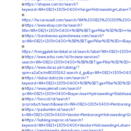
🌐
https://shopee.com.br/search?
keyword=WA+0821+1305+0400+Harga+Hidroseeding+Lahan+Tam
🌐
https://tw.carousell.com/search/WA%200821%201305%2
🌐
https://www.ebay.com.tw/search?
title=WA+0821+1305+0400+%5B%5BTiga+Pillar%5D%5D++Vendo
🌐
https://bondowoso.ayoindonesia.com/search?
q=WA+0821+1305+0400+%5B%5BTiga+Pillar%5D%5D++Biaya+Hyd
🌐
https://trenggalek.terdekat.or.id/search/label/WA+0821+1
🌐
https://www.sribu.com/id/browse-services?
search=WA+0821+1305+0400+%5B%5BTiga+Pillar%5D%5D++Kont
🌐
https://www.daraz.pk/catalog/?
spm=a2a0e.tm80335142.search.d_go&q=WA+0821+1305+0400+
🌐
https://dubai.dubizzle.com/search/?
keyword=WA+0821+1305+0400+%5B%5BTiga+Pillar%5D%5D++Ve
🌐
https://www.jakmall.com/search?
q=WA+0821+1305+0400+Biaya+Jasa+Hydroseeding+Stabilisasi+
🌐
https://toco.id/id/search?
q=product/search&search=WA+0821+1305+0400+Pemborong+H
🌐
https://padiumkm.id/search?
k=WA+0821+1305+0400+Vendor+Pemborong+Hidroseeding+Green
🌐
https://katalog.inaproc.id/search?
keyword=WA+0821+1305+0400+Vendor+Hidroseeding+Lahan+Ta
🌐
https://vendorpedia.ahmadcorp.com/search?