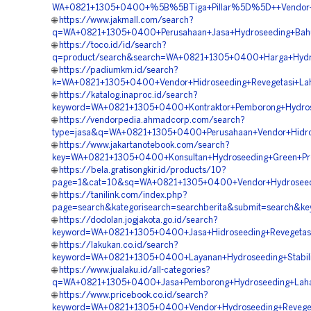
WA+0821+1305+0400+%5B%5BTiga+Pillar%5D%5D++Vendor+Jas
🌐
https://www.jakmall.com/search?
q=WA+0821+1305+0400+Perusahaan+Jasa+Hydroseeding+Bahu+J
🌐
https://toco.id/id/search?
q=product/search&search=WA+0821+1305+0400+Harga+Hydros
🌐
https://padiumkm.id/search?
k=WA+0821+1305+0400+Vendor+Hidroseeding+Revegetasi+Laha
🌐
https://katalog.inaproc.id/search?
keyword=WA+0821+1305+0400+Kontraktor+Pemborong+Hydrosee
🌐
https://vendorpedia.ahmadcorp.com/search?
type=jasa&q=WA+0821+1305+0400+Perusahaan+Vendor+Hidrose
🌐
https://www.jakartanotebook.com/search?
key=WA+0821+1305+0400+Konsultan+Hydroseeding+Green+Proj
🌐
https://bela.gratisongkir.id/products/10?
page=1&cat=10&sq=WA+0821+1305+0400+Vendor+Hydroseeding
🌐
https://tanilink.com/index.php?
page=search&kategorisearch=searchberita&submit=search&ke
🌐
https://dodolan.jogjakota.go.id/search?
keyword=WA+0821+1305+0400+Jasa+Hidroseeding+Revegetasi+
🌐
https://lakukan.co.id/search?
keyword=WA+0821+1305+0400+Layanan+Hydroseeding+Stabilis
🌐
https://www.jualaku.id/all-categories?
q=WA+0821+1305+0400+Jasa+Pemborong+Hydroseeding+Lahan
🌐
https://www.pricebook.co.id/search?
keyword=WA+0821+1305+0400+Vendor+Hydroseeding+Revegeta