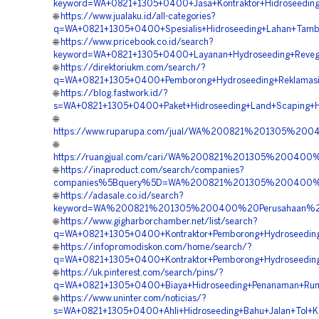
keyword=WA+0821+1305+0400+Jasa+Kontraktor+Hidroseeding+
🌐
https://www.jualaku.id/all-categories?
q=WA+0821+1305+0400+Spesialis+Hidroseeding+Lahan+Tamba
🌐
https://www.pricebook.co.id/search?
keyword=WA+0821+1305+0400+Layanan+Hydroseeding+Reveget
🌐
https://direktoriukm.com/search/?
q=WA+0821+1305+0400+Pemborong+Hydroseeding+Reklamasi+
🌐
https://blog.fastwork.id/?
s=WA+0821+1305+0400+Paket+Hidroseeding+Land+Scaping+Hi
🌐
https://www.ruparupa.com/jual/WA%200821%201305%200
🌐
https://ruangjual.com/cari/WA%200821%201305%200400
🌐
https://inaproduct.com/search/companies?
companies%5Bquery%5D=WA%200821%201305%200400%20H
🌐
https://adasale.co.id/search?
keyword=WA%200821%201305%200400%20Perusahaan%20H
🌐
https://www.gigharborchamber.net/list/search?
q=WA+0821+1305+0400+Kontraktor+Pemborong+Hydroseeding
🌐
https://infopromodiskon.com/home/search/?
q=WA+0821+1305+0400+Kontraktor+Pemborong+Hydroseeding+
🌐
https://uk.pinterest.com/search/pins/?
q=WA+0821+1305+0400+Biaya+Hidroseeding+Penanaman+Rump
🌐
https://www.uninter.com/noticias/?
s=WA+0821+1305+0400+Ahli+Hidroseeding+Bahu+Jalan+Tol+Ko