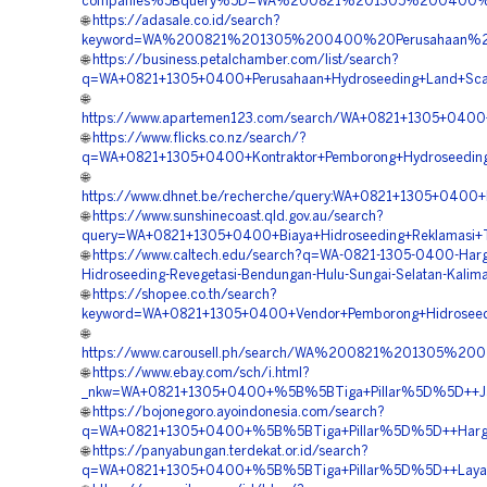
companies%5Bquery%5D=WA%200821%201305%200400%20
🌐
https://adasale.co.id/search?
keyword=WA%200821%201305%200400%20Perusahaan%20V
🌐
https://business.petalchamber.com/list/search?
q=WA+0821+1305+0400+Perusahaan+Hydroseeding+Land+Scapi
🌐
https://www.apartemen123.com/search/WA+0821+1305+0400+V
🌐
https://www.flicks.co.nz/search/?
q=WA+0821+1305+0400+Kontraktor+Pemborong+Hydroseeding+
🌐
https://www.dhnet.be/recherche/query:WA+0821+1305+0400+K
🌐
https://www.sunshinecoast.qld.gov.au/search?
query=WA+0821+1305+0400+Biaya+Hidroseeding+Reklamasi+T
🌐
https://www.caltech.edu/search?q=WA-0821-1305-0400-Harg
Hidroseeding-Revegetasi-Bendungan-Hulu-Sungai-Selatan-Kalima
🌐
https://shopee.co.th/search?
keyword=WA+0821+1305+0400+Vendor+Pemborong+Hidroseedin
🌐
https://www.carousell.ph/search/WA%200821%201305%2
🌐
https://www.ebay.com/sch/i.html?
_nkw=WA+0821+1305+0400+%5B%5BTiga+Pillar%5D%5D++Jasa
🌐
https://bojonegoro.ayoindonesia.com/search?
q=WA+0821+1305+0400+%5B%5BTiga+Pillar%5D%5D++Harga+J
🌐
https://panyabungan.terdekat.or.id/search?
q=WA+0821+1305+0400+%5B%5BTiga+Pillar%5D%5D++Layanan+