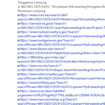
Tanggamus Lampung
📱 WA 0821 1305 0400 - Perusahaan Hidroseeding Revegetasi 
Pesawaran Lampung
🌐
https://www.scad.edu/search/site?
search=WA+0821+1305+0400+Pemborong+Hidroseeding+Reveg
🌐
https://servidor.es.gov.br/Search?
q=WA+0821+1305+0400+Jasa+Hydroseeding+Green+Project+
🌐
https://www.madisoncounty.ny.gov/Search?
searchPhrase=WA+0821+1305+0400+Layanan+Hidroseeding+
🌐
https://www.montgomerynj.gov/Search?
searchPhrase=WA+0821+1305+0400+Layanan+Hydroseeding+G
🌐
https://www.stevens.edu/search?
q=WA+0821+1305+0400+Paket+Hydroseeding+Bahu+Jalan+Tol
🌐
https://littlefallsnj.gov/index.asp?
keyword=WA+0821+1305+0400+Kontraktor+Pemborong+Hydr
🌐
https://www.css.edu/search/?
q=WA+0821+1305+0400+Biaya+Jasa+Hidroseeding+Green+Pro
🌐
https://www.ontariocountyny.gov/Search?
searchPhrase=WA+0821+1305+0400+Perusahaan+Jasa+Hidros
🌐
https://www.buffalony.gov/Search?
searchPhrase=WA+0821+1305+0400+Layanan+Hydroseeding+L
🌐
https://www.uv.es/sites/Satellite?
pagename=UV%2FPage%2FTPGListat&cid=1285847436342&sit
🌐
https://www.mauricerivertwp.org/Search?
searchPhrase=WA+0821+1305+0400+Layanan+Hidroseeding+