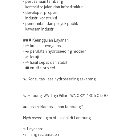
- perusahaan tambang
- kontraktor jalan dan infrastruktur
- developer properti
- industri konstruksi
- pemerintah dan proyek publik
- kawasan industri
### Keunggulan Layanan
- 🌱 tim ahli revegetasi
- 🚜 peralatan hydroseeding modern
- 🌿 teruji
- 🌱 hasil cepat dan stabil
- 🚚 on-site project
📞 Konsultasi jasa hydroseeding sekarang.
📞 Hubungi WA Tiga Pillar : WA 0821 1305 0400
🚜 Jasa reklamasi lahan tambang?
Hydroseeding profesional di Lampung.
✨ Layanan:
- mining reclamation