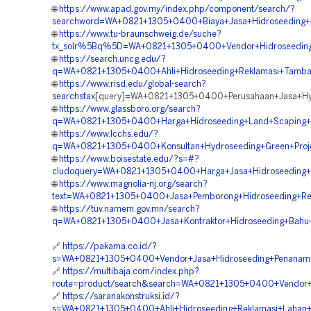
🌐
https://www.apad.gov.my/index.php/component/search/?
searchword=WA+0821+1305+0400+Biaya+Jasa+Hidroseeding+
🌐
https://www.tu-braunschweig.de/suche?
tx_solr%5Bq%5D=WA+0821+1305+0400+Vendor+Hidroseeding
🌐
https://search.uncg.edu/?
q=WA+0821+1305+0400+Ahli+Hidroseeding+Reklamasi+Tamban
🌐
https://www.risd.edu/global-search?
searchstax
[query]=WA+0821+1305+0400+Perusahaan+Jasa+Hy
🌐
https://www.glassboro.org/search?
q=WA+0821+1305+0400+Harga+Hidroseeding+Land+Scaping+
🌐
https://www.lcchs.edu/?
q=WA+0821+1305+0400+Konsultan+Hydroseeding+Green+Proj
🌐
https://www.boisestate.edu/?s=#?
cludoquery=WA+0821+1305+0400+Harga+Jasa+Hidroseeding+
🌐
https://www.magnolia-nj.org/search?
text=WA+0821+1305+0400+Jasa+Pemborong+Hidroseeding+R
🌐
https://tuv.namem.gov.mn/search?
q=WA+0821+1305+0400+Jasa+Kontraktor+Hidroseeding+Bahu
🔗
https://pakama.co.id/?
s=WA+0821+1305+0400+Vendor+Jasa+Hidroseeding+Penana
🔗
https://multibaja.com/index.php?
route=product/search&search=WA+0821+1305+0400+Vendor+
🔗
https://saranakonstruksi.id/?
s=WA+0821+1305+0400+Ahli+Hidroseeding+Reklamasi+Lahan