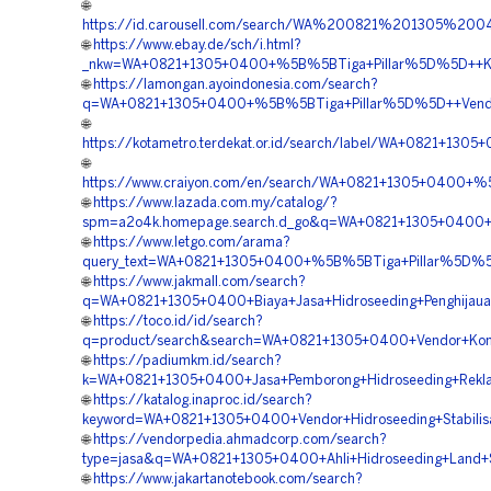
🌐
https://id.carousell.com/search/WA%200821%201305%
🌐
https://www.ebay.de/sch/i.html?
_nkw=WA+0821+1305+0400+%5B%5BTiga+Pillar%5D%5D++Kon
🌐
https://lamongan.ayoindonesia.com/search?
q=WA+0821+1305+0400+%5B%5BTiga+Pillar%5D%5D++Vendo
🌐
https://kotametro.terdekat.or.id/search/label/WA+0821+1
🌐
https://www.craiyon.com/en/search/WA+0821+1305+0400+%
🌐
https://www.lazada.com.my/catalog/?
spm=a2o4k.homepage.search.d_go&q=WA+0821+1305+0400+%
🌐
https://www.letgo.com/arama?
query_text=WA+0821+1305+0400+%5B%5BTiga+Pillar%5D%5D
🌐
https://www.jakmall.com/search?
q=WA+0821+1305+0400+Biaya+Jasa+Hidroseeding+Penghijau
🌐
https://toco.id/id/search?
q=product/search&search=WA+0821+1305+0400+Vendor+Kon
🌐
https://padiumkm.id/search?
k=WA+0821+1305+0400+Jasa+Pemborong+Hidroseeding+Rek
🌐
https://katalog.inaproc.id/search?
keyword=WA+0821+1305+0400+Vendor+Hidroseeding+Stabili
🌐
https://vendorpedia.ahmadcorp.com/search?
type=jasa&q=WA+0821+1305+0400+Ahli+Hidroseeding+Land+
🌐
https://www.jakartanotebook.com/search?