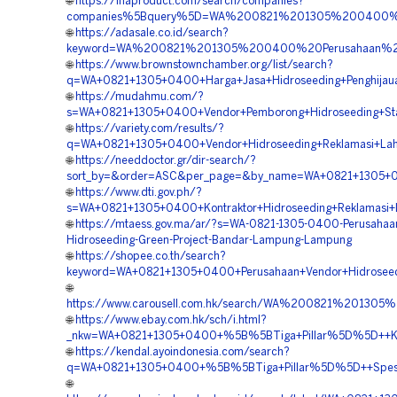
🌐
https://inaproduct.com/search/companies?
companies%5Bquery%5D=WA%200821%201305%200400%2
🌐
https://adasale.co.id/search?
keyword=WA%200821%201305%200400%20Perusahaan%20
🌐
https://www.brownstownchamber.org/list/search?
q=WA+0821+1305+0400+Harga+Jasa+Hidroseeding+Penghija
🌐
https://mudahmu.com/?
s=WA+0821+1305+0400+Vendor+Pemborong+Hidroseeding+Sta
🌐
https://variety.com/results/?
q=WA+0821+1305+0400+Vendor+Hidroseeding+Reklamasi+L
🌐
https://needdoctor.gr/dir-search/?
sort_by=&order=ASC&per_page=&by_name=WA+0821+1305+0
🌐
https://www.dti.gov.ph/?
s=WA+0821+1305+0400+Kontraktor+Hidroseeding+Reklamasi
🌐
https://mtaess.gov.ma/ar/?s=WA-0821-1305-0400-Perusahaa
Hidroseeding-Green-Project-Bandar-Lampung-Lampung
🌐
https://shopee.co.th/search?
keyword=WA+0821+1305+0400+Perusahaan+Vendor+Hidrosee
🌐
https://www.carousell.com.hk/search/WA%200821%2013
🌐
https://www.ebay.com.hk/sch/i.html?
_nkw=WA+0821+1305+0400+%5B%5BTiga+Pillar%5D%5D++Kontr
🌐
https://kendal.ayoindonesia.com/search?
q=WA+0821+1305+0400+%5B%5BTiga+Pillar%5D%5D++Spesiali
🌐