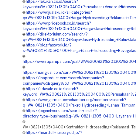
🌐
https://lakukan.co.id/search?
keyword=WA+0821+1305+0400+Perusahaan+Vendor+Hidroseedin
🌐
https://www.jualaku.id/all-categories?
q=WA+0821+1305+0400+Harga+Hydroseeding+Reklamasi+Tamb
🌐
https://www.pricebook.co.id/search?
keyword=WA+0821+1305+0400+Harga+Jasa+Hidroseeding+Rek
🌐
https://direktoriukm.com/search/?
q=WA+0821+1305+0400+Biaya+Jasa+Hydroseeding+Bahu+Jalan
🌐
https://blog.fastwork.id/?
s=WA+0821+1305+0400+Harga+Jasa+Hidroseeding+Revegetasi
🌐
https://www.ruparupa.com/jual/WA%200821%201305%20
🌐
https://ruangjual.com/cari/WA%200821%201305%200400
🌐
https://inaproduct.com/search/companies?
companies%5Bquery%5D=WA%200821%201305%200400%20K
🌐
https://adasale.co.id/search?
keyword=WA%200821%201305%200400%20Perusahaan%20H
🌐
https://www.germantownchamber.org/members/search?
q=WA+0821+1305+0400+Paket+Hydroseeding+Lahan+Tambang+
🌐
https://piginetwork.com/search-result/?
directory_type=business&q=WA+0821+1305+0400+Layanan+Hy
🌐
WA+0821+1305+0400+Kontraktor+Hidroseeding+Reklamasi+Ta
🌐
https://heartfull-nursery.ed.jp/?