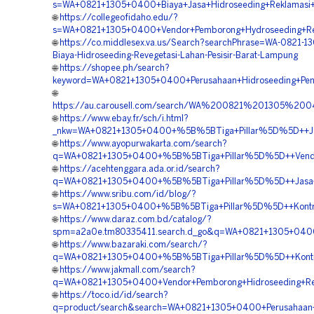
s=WA+0821+1305+0400+Biaya+Jasa+Hidroseeding+Reklamasi+
🌐
https://collegeofidaho.edu/?
s=WA+0821+1305+0400+Vendor+Pemborong+Hydroseeding+Rev
🌐
https://co.middlesex.va.us/Search?searchPhrase=WA-0821-1
Biaya-Hidroseeding-Revegetasi-Lahan-Pesisir-Barat-Lampung
🌐
https://shopee.ph/search?
keyword=WA+0821+1305+0400+Perusahaan+Hidroseeding+Pen
🌐
https://au.carousell.com/search/WA%200821%201305%
🌐
https://www.ebay.fr/sch/i.html?
_nkw=WA+0821+1305+0400+%5B%5BTiga+Pillar%5D%5D++Jas
🌐
https://www.ayopurwakarta.com/search?
q=WA+0821+1305+0400+%5B%5BTiga+Pillar%5D%5D++Vendor
🌐
https://acehtenggara.ada.or.id/search?
q=WA+0821+1305+0400+%5B%5BTiga+Pillar%5D%5D++Jasa+Ko
🌐
https://www.sribu.com/id/blog/?
s=WA+0821+1305+0400+%5B%5BTiga+Pillar%5D%5D++Kontrak
🌐
https://www.daraz.com.bd/catalog/?
spm=a2a0e.tm80335411.search.d_go&q=WA+0821+1305+0400
🌐
https://www.bazaraki.com/search/?
q=WA+0821+1305+0400+%5B%5BTiga+Pillar%5D%5D++Kontra
🌐
https://www.jakmall.com/search?
q=WA+0821+1305+0400+Vendor+Pemborong+Hidroseeding+R
🌐
https://toco.id/id/search?
q=product/search&search=WA+0821+1305+0400+Perusahaan+