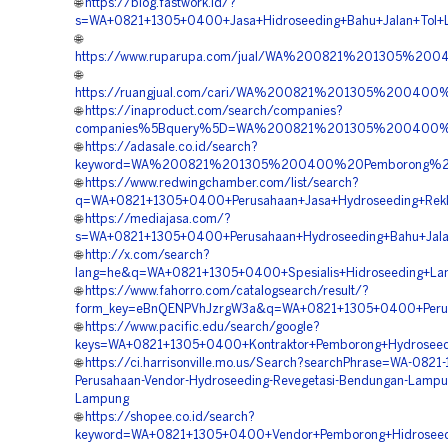
🌐
https://blog.fastwork.id/?
s=WA+0821+1305+0400+Jasa+Hidroseeding+Bahu+Jalan+Tol
🌐
https://www.ruparupa.com/jual/WA%200821%201305%
🌐
https://ruangjual.com/cari/WA%200821%201305%20040
🌐
https://inaproduct.com/search/companies?
companies%5Bquery%5D=WA%200821%201305%200400%20
🌐
https://adasale.co.id/search?
keyword=WA%200821%201305%200400%20Pemborong%20
🌐
https://www.redwingchamber.com/list/search?
q=WA+0821+1305+0400+Perusahaan+Jasa+Hydroseeding+Re
🌐
https://mediajasa.com/?
s=WA+0821+1305+0400+Perusahaan+Hydroseeding+Bahu+Jal
🌐
http://x.com/search?
lang=he&q=WA+0821+1305+0400+Spesialis+Hidroseeding+La
🌐
https://www.fahorro.com/catalogsearch/result/?
form_key=eBnQENPVhJzrgW3a&q=WA+0821+1305+0400+Perusa
🌐
https://www.pacific.edu/search/google?
keys=WA+0821+1305+0400+Kontraktor+Pemborong+Hydroseed
🌐
https://ci.harrisonville.mo.us/Search?searchPhrase=WA-082
Perusahaan-Vendor-Hydroseeding-Revegetasi-Bendungan-Lampu
Lampung
🌐
https://shopee.co.id/search?
keyword=WA+0821+1305+0400+Vendor+Pemborong+Hidroseed