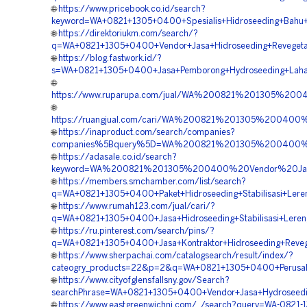
🌐
https://www.pricebook.co.id/search?
keyword=WA+0821+1305+0400+Spesialis+Hidroseeding+Bahu+J
🌐
https://direktoriukm.com/search/?
q=WA+0821+1305+0400+Vendor+Jasa+Hidroseeding+Revegetas
🌐
https://blog.fastwork.id/?
s=WA+0821+1305+0400+Jasa+Pemborong+Hydroseeding+Laha
🌐
https://www.ruparupa.com/jual/WA%200821%201305%200
🌐
https://ruangjual.com/cari/WA%200821%201305%200400%
🌐
https://inaproduct.com/search/companies?
companies%5Bquery%5D=WA%200821%201305%200400%20
🌐
https://adasale.co.id/search?
keyword=WA%200821%201305%200400%20Vendor%20Jasa%
🌐
https://members.smchamber.com/list/search?
q=WA+0821+1305+0400+Paket+Hidroseeding+Stabilisasi+Leren
🌐
https://www.rumah123.com/jual/cari/?
q=WA+0821+1305+0400+Jasa+Hidroseeding+Stabilisasi+Leren
🌐
https://ru.pinterest.com/search/pins/?
q=WA+0821+1305+0400+Jasa+Kontraktor+Hidroseeding+Revege
🌐
https://www.sherpachai.com/catalogsearch/result/index/?
cateogry_products=22&p=2&q=WA+0821+1305+0400+Perusahaa
🌐
https://www.cityofglensfallsny.gov/Search?
searchPhrase=WA+0821+1305+0400+Vendor+Jasa+Hydroseedin
🌐
https://www.eastgreenwichnj.com/_/search?query=WA-0821-