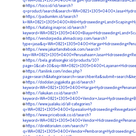
q=WA+0821+1305+0400+Harga+Hydroseeding+Reklamasi+La
🌐
https://toco.id/id/search?
q=product/search&search=WA+0821+1305+0400+Jasa+Hydro
🌐
https://padiumkm.id/search?
k=WA+0821+1305+0400+Ahli+Hydroseeding+Land+Scaping+H
🌐
https://katalog.inaproc.id/search?
keyword=WA+0821+1305+0400+Biaya+Hidroseeding+Land+Sc
🌐
https://vendorpedia.ahmadcorp.com/search?
type=jasa&q=WA+0821+1305+0400+Harga+Hidroseeding+Pe
🌐
https://www.jakartanotebook.com/search?
key=WA+0821+1305+0400+Perusahaan+Jasa+Hidroseeding+Re
🌐
https://bela.gratisongkir.id/products/10?
page=1&cat=10&sq=WA+0821+1305+0400+Layanan+Hidroseedi
🌐
https://tanilink.com/index.php?
page=search&kategorisearch=searchberita&submit=search&
🌐
https://dodolan.jogjakota.go.id/search?
keyword=WA+0821+1305+0400+Harga+Hydroseeding+Penana
🌐
https://lakukan.co.id/search?
keyword=WA+0821+1305+0400+Vendor+Jasa+Hydroseeding+B
🌐
https://www.jualaku.id/all-categories?
q=WA+0821+1305+0400+Spesialis+Hydroseeding+Revegetas
🌐
https://www.pricebook.co.id/search?
keyword=WA+0821+1305+0400+Vendor+Hidroseeding+Penan
🌐
https://direktoriukm.com/search/?
q=WA+0821+1305+0400+Vendor+Pemborong+Hydroseeding+