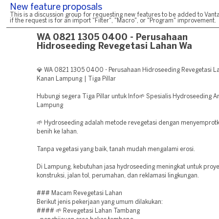
New feature proposals
This is a discussion group for requesting new features to be added to Vanta
if the request is for an import "Filter", "Macro", or "Program" improvement.
WA 0821 1305 0400 - Perusahaan
Hidroseeding Revegetasi Lahan Wa
💎 WA 0821 1305 0400 - Perusahaan Hidroseeding Revegetasi L
Kanan Lampung | Tiga Pillar
Hubungi segera Tiga Pillar untuk Info🌱 Spesialis Hydroseeding A
Lampung
🌱 Hydroseeding adalah metode revegetasi dengan menyemprotk
benih ke lahan.
Tanpa vegetasi yang baik, tanah mudah mengalami erosi.
Di Lampung, kebutuhan jasa hydroseeding meningkat untuk proy
konstruksi, jalan tol, perumahan, dan reklamasi lingkungan.
### Macam Revegetasi Lahan
Berikut jenis pekerjaan yang umum dilakukan:
#### 🌱 Revegetasi Lahan Tambang