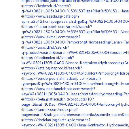
https://serambagianbarat.ada.or.id/search/label/WA+0821
🌐
https://fastwork.id/search?
q=WA+0821+1305+0400+%5B%5BTiga+Pillar%5D%5D++Jasa+Ko
🌐
https://www.lazada.sg/catalog/?
spm=a2o42.homepage.search.d_go&q=WA+0821+1305+0400+%5
🌐
https://cariproperti.com/artikel/search?
q=WA+0821+1305+0400+%5B%5BTiga+Pillar%5D%5D++Vendor
🌐
https://www.jakmall.com/search?
q=WA+0821+1305+0400+Pemborong+Hidroseeding+Lahan+Tam
🌐
https://toco.id/id/search?
q=product/search&search=WA+0821+1305+0400+Spesialis+Hi
🌐
https://padiumkm.id/search?
k=WA+0821+1305+0400+Vendor+Kontraktor+Hydroseeding+Gree
🌐
https://katalog.inaproc.id/search?
keyword=WA+0821+1305+0400+Kontraktor+Pemborong+Hidros
🌐
https://vendorpedia.ahmadcorp.com/search?
type=jasa&q=WA+0821+1305+0400+Jasa+Pemborong+Hidroseed
🌐
https://www.jakartanotebook.com/search?
key=WA+0821+1305+0400+Jasa+Kontraktor+Hydroseeding+Pe
🌐
https://bela.gratisongkir.id/products/10?
page=1&cat=10&sq=WA+0821+1305+0400+Pemborong+Hydrosee
🌐
https://tanilink.com/index.php?
page=search&kategorisearch=searchberita&submit=search&
🌐
https://dodolan.jogjakota.go.id/search?
keyword=WA+0821+1305+0400+Jasa+Kontraktor+Hydroseeding