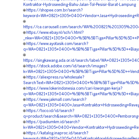
Kontraktor-Hydroseeding-Bahu-Jalan-Tol-Pesisir-Barat-Lampung
🌐
https://shopee.com.br/search?
keyword=WA+0821+1305+0400+Vendor+Jasa+Hydroseeding+Re
🌐
https://ca.carousell.com/search/WA%200821%201305%2
🌐
https://www.ebay.nl/sch/i.html?
_nkw=WA+0821+1305+0400+%5B%5BTiga+Pillar%5D%5D++Per
🌐
https://www.ayotasik.com/search?
q=WA+0821+1305+0400+%5B%5BTiga+Pillar%5D%5D++Biaya+
🌐
https://singkawang.ada.or.id/search/label/WA+0821+1305+
🌐
https://stock.adobe.com/id/search/images?
k=WA+0821+1305+0400+%5B%5BTiga+Pillar%5D%5D++Vendor
🌐
https://aliexpress.ru/wholesale?
SearchText=WA+0821+1305+0400+%5B%5BTiga+Pillar%5D%5D
🌐
https://www.lokerindonesia.com/cari-lowongan-kerja?
q=WA+0821+1305+0400+%5B%5BTiga+Pillar%5D%5D++Biaya+H
🌐
https://www.jakmall.com/search?
q=WA+0821+1305+0400+Jasa+Kontraktor+Hidroseeding+Reve
🌐
https://toco.id/id/search?
q=product/search&search=WA+0821+1305+0400+Pemborong+
🌐
https://padiumkm.id/search?
k=WA+0821+1305+0400+Vendor+Kontraktor+Hydroseeding+R
🌐
https://katalog.inaproc.id/search?
keyword=WA+0821+1305+0400+Kontraktor+Hidroseeding+Pe