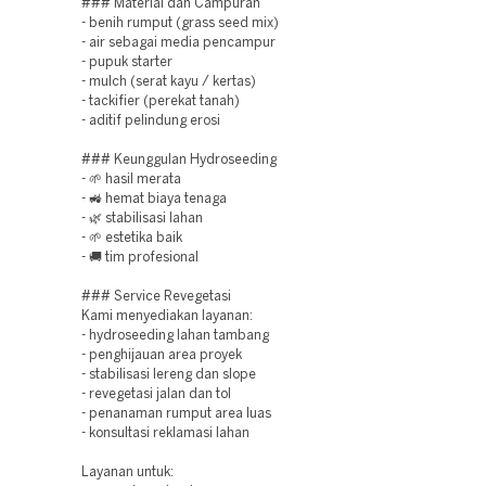
### Material dan Campuran
- benih rumput (grass seed mix)
- air sebagai media pencampur
- pupuk starter
- mulch (serat kayu / kertas)
- tackifier (perekat tanah)
- aditif pelindung erosi
### Keunggulan Hydroseeding
- 🌱 hasil merata
- 🚜 hemat biaya tenaga
- 🌿 stabilisasi lahan
- 🌱 estetika baik
- 🚚 tim profesional
### Service Revegetasi
Kami menyediakan layanan:
- hydroseeding lahan tambang
- penghijauan area proyek
- stabilisasi lereng dan slope
- revegetasi jalan dan tol
- penanaman rumput area luas
- konsultasi reklamasi lahan
Layanan untuk: