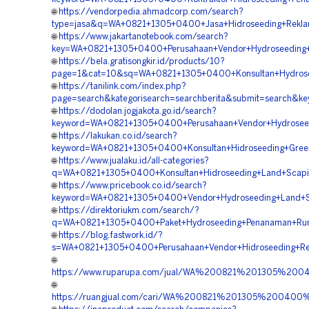
🌐
https://vendorpedia.ahmadcorp.com/search?
type=jasa&q=WA+0821+1305+0400+Jasa+Hidroseeding+Rekl
🌐
https://www.jakartanotebook.com/search?
key=WA+0821+1305+0400+Perusahaan+Vendor+Hydroseeding
🌐
https://bela.gratisongkir.id/products/10?
page=1&cat=10&sq=WA+0821+1305+0400+Konsultan+Hydrose
🌐
https://tanilink.com/index.php?
page=search&kategorisearch=searchberita&submit=search&
🌐
https://dodolan.jogjakota.go.id/search?
keyword=WA+0821+1305+0400+Perusahaan+Vendor+Hydrose
🌐
https://lakukan.co.id/search?
keyword=WA+0821+1305+0400+Konsultan+Hidroseeding+Gree
🌐
https://www.jualaku.id/all-categories?
q=WA+0821+1305+0400+Konsultan+Hidroseeding+Land+Scap
🌐
https://www.pricebook.co.id/search?
keyword=WA+0821+1305+0400+Vendor+Hydroseeding+Land+S
🌐
https://direktoriukm.com/search/?
q=WA+0821+1305+0400+Paket+Hydroseeding+Penanaman+Ru
🌐
https://blog.fastwork.id/?
s=WA+0821+1305+0400+Perusahaan+Vendor+Hidroseeding+R
🌐
https://www.ruparupa.com/jual/WA%200821%201305%20
🌐
https://ruangjual.com/cari/WA%200821%201305%200400