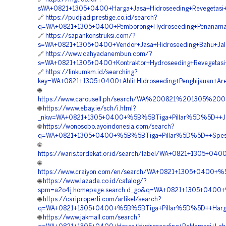
sWA+0821+1305+0400+Harga+Jasa+Hidroseeding+Revegetasi
🔗
https://pudjiadiprestige.co.id/search?
q=WA+0821+1305+0400+Pemborong+Hydroseeding+Penanama
🔗
https://sapankonstruksi.com/?
s=WA+0821+1305+0400+Vendor+Jasa+Hidroseeding+Bahu+Jal
🔗
https://www.cahyadanembun.com/?
s=WA+0821+1305+0400+Kontraktor+Hydroseeding+Revegeta
🔗
https://linkumkm.id/searching?
key=WA+0821+1305+0400+Ahli+Hidroseeding+Penghijauan+A
🌐
https://www.carousell.ph/search/WA%200821%201305
🌐
https://www.ebay.ie/sch/i.html?
_nkw=WA+0821+1305+0400+%5B%5BTiga+Pillar%5D%5D++Jasa
🌐
https://wonosobo.ayoindonesia.com/search?
q=WA+0821+1305+0400+%5B%5BTiga+Pillar%5D%5D++Spesia
🌐
https://waris.terdekat.or.id/search/label/WA+0821+1305+
🌐
https://www.craiyon.com/en/search/WA+0821+1305+0400+%
🌐
https://www.lazada.co.id/catalog/?
spm=a2o4j.homepage.search.d_go&q=WA+0821+1305+0400+%
🌐
https://cariproperti.com/artikel/search?
q=WA+0821+1305+0400+%5B%5BTiga+Pillar%5D%5D++Harga+
🌐
https://www.jakmall.com/search?