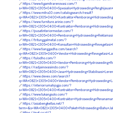
🔗
https://www.tigamitrarenovasi.com/?
s=WA+0821+1305+0400+Spesialis+Hydroseeding+Penghijaua
🔗
https://www.mitra10.com/catalogsearch/result?
q=WA+0821+1305+0400+Kontraktor+Pemborong+Hidroseeding
🔗
https://www.furniture.arinie.com/?
s=WA+0821+1305+0400+Kontraktor+Pemborong+Hidroseedin
🔗
https://pusatinteriormedan.com/?
s=WA+0821+1305+0400+Pemborong+Hydroseeding+Reklamasi+
🔗
https://tritunggalmetal.com/?
s=WA+0821+1305+0400+Konsultan+Hidroseeding+Revegetasi
🔗
https://www.tianggadha.com/search?
q=WA+0821+1305+0400+Vendor+Hidroseeding+Revegetasi+La
🔗
https://tulodho.com/?
s=WA+0821+1305+0400+Vendor+Pemborong+Hydroseeding+Rev
🔗
https://radjainovasiindo.com/?
s=WA+0821+1305+0400+Jasa+Hydroseeding+Stabilisasi+Ler
🔗
https://www.devex.com/search?
q=WA+0821+1305+0400+Vendor+Pemborong+Hydroseeding+L
🔗
https://interiorrumahjogja.com/?
s=WA+0821+1305+0400+Kontraktor+Pemborong+Hidroseeding
🔗
https://www.tukangsolo.com/?
s=WA+0821+1305+0400+Kontraktor+Hydroseeding+Penanama
🔗
https://asiabengkellas.net/?
term=&s=WA+0821+1305+0400+Paket+Hidroseeding+Bahu+Jal
🔗
https://mgt.co.id/?