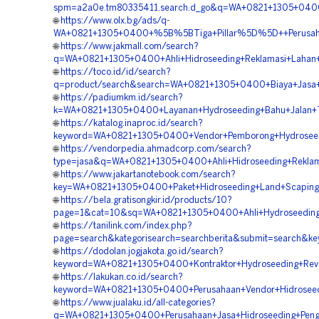
spm=a2a0e.tm80335411.search.d_go&q=WA+0821+1305+0400
🌐
https://www.olx.bg/ads/q-
WA+0821+1305+0400+%5B%5BTiga+Pillar%5D%5D++Perusahaan+
🌐
https://www.jakmall.com/search?
q=WA+0821+1305+0400+Ahli+Hidroseeding+Reklamasi+Lahan+
🌐
https://toco.id/id/search?
q=product/search&search=WA+0821+1305+0400+Biaya+Jasa+Hi
🌐
https://padiumkm.id/search?
k=WA+0821+1305+0400+Layanan+Hydroseeding+Bahu+Jalan+To
🌐
https://katalog.inaproc.id/search?
keyword=WA+0821+1305+0400+Vendor+Pemborong+Hydroseeding
🌐
https://vendorpedia.ahmadcorp.com/search?
type=jasa&q=WA+0821+1305+0400+Ahli+Hidroseeding+Reklam
🌐
https://www.jakartanotebook.com/search?
key=WA+0821+1305+0400+Paket+Hidroseeding+Land+Scaping+
🌐
https://bela.gratisongkir.id/products/10?
page=1&cat=10&sq=WA+0821+1305+0400+Ahli+Hydroseeding+
🌐
https://tanilink.com/index.php?
page=search&kategorisearch=searchberita&submit=search&k
🌐
https://dodolan.jogjakota.go.id/search?
keyword=WA+0821+1305+0400+Kontraktor+Hydroseeding+Reve
🌐
https://lakukan.co.id/search?
keyword=WA+0821+1305+0400+Perusahaan+Vendor+Hidroseedi
🌐
https://www.jualaku.id/all-categories?
q=WA+0821+1305+0400+Perusahaan+Jasa+Hidroseeding+Pengh