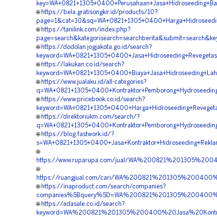
key=WA+0821+1305+0400+Perusahaan+Jasa+Hidroseeding+Ba
🌐
https://bela.gratisongkir.id/products/10?
page=1&cat=10&sq=WA+0821+1305+0400+Harga+Hidroseedi
🌐
https://tanilink.com/index.php?
page=search&kategorisearch=searchberita&submit=search
🌐
https://dodolan.jogjakota.go.id/search?
keyword=WA+0821+1305+0400+Jasa+Hidroseeding+Revegeta
🌐
https://lakukan.co.id/search?
keyword=WA+0821+1305+0400+Biaya+Jasa+Hidroseeding+L
🌐
https://www.jualaku.id/all-categories?
q=WA+0821+1305+0400+Kontraktor+Pemborong+Hydroseedin
🌐
https://www.pricebook.co.id/search?
keyword=WA+0821+1305+0400+Harga+Hidroseeding+Reveget
🌐
https://direktoriukm.com/search/?
q=WA+0821+1305+0400+Kontraktor+Pemborong+Hydroseedin
🌐
https://blog.fastwork.id/?
s=WA+0821+1305+0400+Jasa+Kontraktor+Hidroseeding+Rek
🌐
https://www.ruparupa.com/jual/WA%200821%201305%20
🌐
https://ruangjual.com/cari/WA%200821%201305%20040
🌐
https://inaproduct.com/search/companies?
companies%5Bquery%5D=WA%200821%201305%200400%20
🌐
https://adasale.co.id/search?
keyword=WA%200821%201305%200400%20Jasa%20Kontra