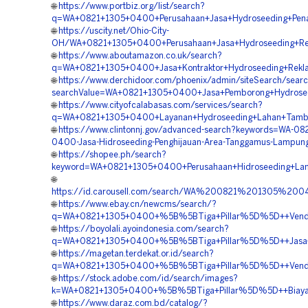
🌐
https://www.portbiz.org/list/search?
q=WA+0821+1305+0400+Perusahaan+Jasa+Hydroseeding+Pe
🌐
https://uscity.net/Ohio-City-
OH/WA+0821+1305+0400+Perusahaan+Jasa+Hydroseeding+Re
🌐
https://www.aboutamazon.co.uk/search?
q=WA+0821+1305+0400+Jasa+Kontraktor+Hydroseeding+Rek
🌐
https://www.derchidoor.com/phoenix/admin/siteSearch/sear
searchValue=WA+0821+1305+0400+Jasa+Pemborong+Hydrosee
🌐
https://www.cityofcalabasas.com/services/search?
q=WA+0821+1305+0400+Layanan+Hydroseeding+Lahan+Tam
🌐
https://www.clintonnj.gov/advanced-search?keywords=WA-08
0400-Jasa-Hidroseeding-Penghijauan-Area-Tanggamus-Lampun
🌐
https://shopee.ph/search?
keyword=WA+0821+1305+0400+Perusahaan+Hidroseeding+La
🌐
https://id.carousell.com/search/WA%200821%201305%20
🌐
https://www.ebay.cn/newcms/search/?
q=WA+0821+1305+0400+%5B%5BTiga+Pillar%5D%5D++Vendor+
🌐
https://boyolali.ayoindonesia.com/search?
q=WA+0821+1305+0400+%5B%5BTiga+Pillar%5D%5D++Jasa+Pe
🌐
https://magetan.terdekat.or.id/search?
q=WA+0821+1305+0400+%5B%5BTiga+Pillar%5D%5D++Vendor+
🌐
https://stock.adobe.com/id/search/images?
k=WA+0821+1305+0400+%5B%5BTiga+Pillar%5D%5D++Biaya+Hi
🌐
https://www.daraz.com.bd/catalog/?