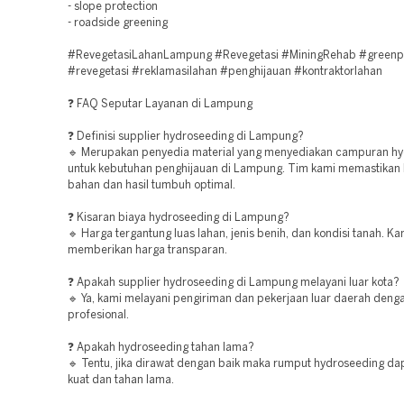
- slope protection
- roadside greening
#RevegetasiLahanLampung #Revegetasi #MiningRehab #greenp
#revegetasi #reklamasilahan #penghijauan #kontraktorlahan
❓ FAQ Seputar Layanan di Lampung
❓ Definisi supplier hydroseeding di Lampung?
🔹 Merupakan penyedia material yang menyediakan campuran h
untuk kebutuhan penghijauan di Lampung. Tim kami memastikan k
bahan dan hasil tumbuh optimal.
❓ Kisaran biaya hydroseeding di Lampung?
🔹 Harga tergantung luas lahan, jenis benih, dan kondisi tanah. Ka
memberikan harga transparan.
❓ Apakah supplier hydroseeding di Lampung melayani luar kota?
🔹 Ya, kami melayani pengiriman dan pekerjaan luar daerah deng
profesional.
❓ Apakah hydroseeding tahan lama?
🔹 Tentu, jika dirawat dengan baik maka rumput hydroseeding d
kuat dan tahan lama.