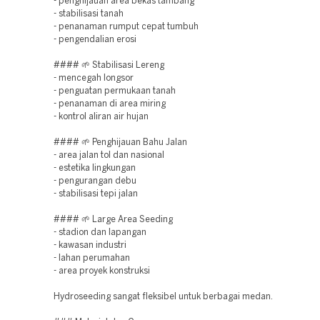
- penghijauan area bekas tambang
- stabilisasi tanah
- penanaman rumput cepat tumbuh
- pengendalian erosi
#### 🌱 Stabilisasi Lereng
- mencegah longsor
- penguatan permukaan tanah
- penanaman di area miring
- kontrol aliran air hujan
#### 🌱 Penghijauan Bahu Jalan
- area jalan tol dan nasional
- estetika lingkungan
- pengurangan debu
- stabilisasi tepi jalan
#### 🌱 Large Area Seeding
- stadion dan lapangan
- kawasan industri
- lahan perumahan
- area proyek konstruksi
Hydroseeding sangat fleksibel untuk berbagai medan.