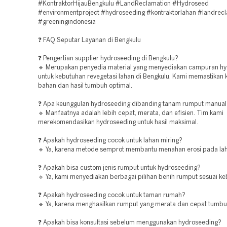
#KontraktorHijauBengkulu #LandReclamation #Hydroseed
#environmentproject #hydroseeding #kontraktorlahan #landrec
#greeningindonesia
❓ FAQ Seputar Layanan di Bengkulu
❓ Pengertian supplier hydroseeding di Bengkulu?
🔹 Merupakan penyedia material yang menyediakan campuran h
untuk kebutuhan revegetasi lahan di Bengkulu. Kami memastikan k
bahan dan hasil tumbuh optimal.
❓ Apa keunggulan hydroseeding dibanding tanam rumput manual
🔹 Manfaatnya adalah lebih cepat, merata, dan efisien. Tim kami
merekomendasikan hydroseeding untuk hasil maksimal.
❓ Apakah hydroseeding cocok untuk lahan miring?
🔹 Ya, karena metode semprot membantu menahan erosi pada lah
❓ Apakah bisa custom jenis rumput untuk hydroseeding?
🔹 Ya, kami menyediakan berbagai pilihan benih rumput sesuai ke
❓ Apakah hydroseeding cocok untuk taman rumah?
🔹 Ya, karena menghasilkan rumput yang merata dan cepat tumbu
❓ Apakah bisa konsultasi sebelum menggunakan hydroseeding?