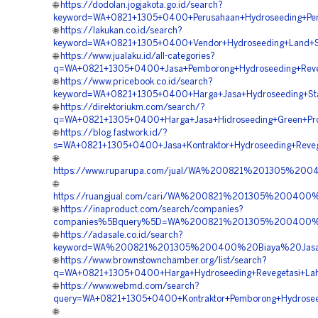
🌐
https://dodolan.jogjakota.go.id/search?
keyword=WA+0821+1305+0400+Perusahaan+Hydroseeding+Peng
🌐
https://lakukan.co.id/search?
keyword=WA+0821+1305+0400+Vendor+Hydroseeding+Land+Sca
🌐
https://www.jualaku.id/all-categories?
q=WA+0821+1305+0400+Jasa+Pemborong+Hydroseeding+Revege
🌐
https://www.pricebook.co.id/search?
keyword=WA+0821+1305+0400+Harga+Jasa+Hydroseeding+Stabi
🌐
https://direktoriukm.com/search/?
q=WA+0821+1305+0400+Harga+Jasa+Hidroseeding+Green+Proj
🌐
https://blog.fastwork.id/?
s=WA+0821+1305+0400+Jasa+Kontraktor+Hydroseeding+Revege
🌐
https://www.ruparupa.com/jual/WA%200821%201305%20
🌐
https://ruangjual.com/cari/WA%200821%201305%200400
🌐
https://inaproduct.com/search/companies?
companies%5Bquery%5D=WA%200821%201305%200400%20P
🌐
https://adasale.co.id/search?
keyword=WA%200821%201305%200400%20Biaya%20Jasa%20
🌐
https://www.brownstownchamber.org/list/search?
q=WA+0821+1305+0400+Harga+Hydroseeding+Revegetasi+Laha
🌐
https://www.webmd.com/search?
query=WA+0821+1305+0400+Kontraktor+Pemborong+Hydroseed
🌐