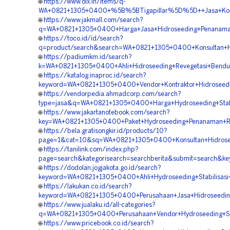
🌐
https://www.olx.in/items/q-
WA+0821+1305+0400+%5B%5BTigapillar%5D%5D++Jasa+Kontr
🌐
https://www.jakmall.com/search?
q=WA+0821+1305+0400+Harga+Jasa+Hidroseeding+Penanama
🌐
https://toco.id/id/search?
q=product/search&search=WA+0821+1305+0400+Konsultan+H
🌐
https://padiumkm.id/search?
k=WA+0821+1305+0400+Ahli+Hidroseeding+Revegetasi+Bendu
🌐
https://katalog.inaproc.id/search?
keyword=WA+0821+1305+0400+Vendor+Kontraktor+Hidroseedi
🌐
https://vendorpedia.ahmadcorp.com/search?
type=jasa&q=WA+0821+1305+0400+Harga+Hydroseeding+Stabi
🌐
https://www.jakartanotebook.com/search?
key=WA+0821+1305+0400+Paket+Hydroseeding+Penanaman+R
🌐
https://bela.gratisongkir.id/products/10?
page=1&cat=10&sq=WA+0821+1305+0400+Konsultan+Hidrosee
🌐
https://tanilink.com/index.php?
page=search&kategorisearch=searchberita&submit=search&
🌐
https://dodolan.jogjakota.go.id/search?
keyword=WA+0821+1305+0400+Ahli+Hydroseeding+Stabilisasi
🌐
https://lakukan.co.id/search?
keyword=WA+0821+1305+0400+Perusahaan+Jasa+Hidroseeding+
🌐
https://www.jualaku.id/all-categories?
q=WA+0821+1305+0400+Perusahaan+Vendor+Hydroseeding+Stab
🌐
https://www.pricebook.co.id/search?