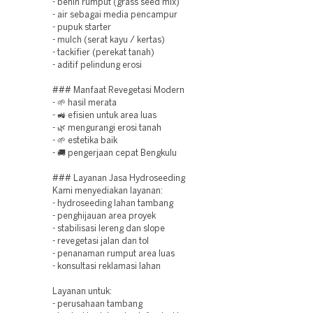
- benih rumput (grass seed mix)
- air sebagai media pencampur
- pupuk starter
- mulch (serat kayu / kertas)
- tackifier (perekat tanah)
- aditif pelindung erosi
### Manfaat Revegetasi Modern
- 🌱 hasil merata
- 🚜 efisien untuk area luas
- 🌿 mengurangi erosi tanah
- 🌱 estetika baik
- 🚚 pengerjaan cepat Bengkulu
### Layanan Jasa Hydroseeding
Kami menyediakan layanan:
- hydroseeding lahan tambang
- penghijauan area proyek
- stabilisasi lereng dan slope
- revegetasi jalan dan tol
- penanaman rumput area luas
- konsultasi reklamasi lahan
Layanan untuk:
- perusahaan tambang