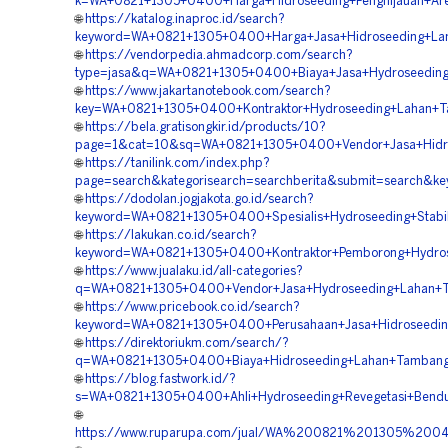
k=WA+0821+1305+0400+Harga+Hidroseeding+Penghijauan+Are
🌐
https://katalog.inaproc.id/search?
keyword=WA+0821+1305+0400+Harga+Jasa+Hidroseeding+Land
🌐
https://vendorpedia.ahmadcorp.com/search?
type=jasa&q=WA+0821+1305+0400+Biaya+Jasa+Hydroseeding+
🌐
https://www.jakartanotebook.com/search?
key=WA+0821+1305+0400+Kontraktor+Hydroseeding+Lahan+Ta
🌐
https://bela.gratisongkir.id/products/10?
page=1&cat=10&sq=WA+0821+1305+0400+Vendor+Jasa+Hidrosee
🌐
https://tanilink.com/index.php?
page=search&kategorisearch=searchberita&submit=search&k
🌐
https://dodolan.jogjakota.go.id/search?
keyword=WA+0821+1305+0400+Spesialis+Hydroseeding+Stabili
🌐
https://lakukan.co.id/search?
keyword=WA+0821+1305+0400+Kontraktor+Pemborong+Hydrose
🌐
https://www.jualaku.id/all-categories?
q=WA+0821+1305+0400+Vendor+Jasa+Hydroseeding+Lahan+Ta
🌐
https://www.pricebook.co.id/search?
keyword=WA+0821+1305+0400+Perusahaan+Jasa+Hidroseeding
🌐
https://direktoriukm.com/search/?
q=WA+0821+1305+0400+Biaya+Hidroseeding+Lahan+Tambang+
🌐
https://blog.fastwork.id/?
s=WA+0821+1305+0400+Ahli+Hydroseeding+Revegetasi+Bendu
🌐
https://www.ruparupa.com/jual/WA%200821%201305%200