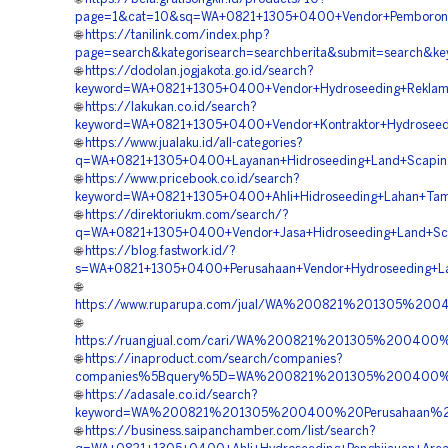
page=1&cat=10&sq=WA+0821+1305+0400+Vendor+Pemborong+
🌐
https://tanilink.com/index.php?
page=search&kategorisearch=searchberita&submit=search&
🌐
https://dodolan.jogjakota.go.id/search?
keyword=WA+0821+1305+0400+Vendor+Hydroseeding+Reklam
🌐
https://lakukan.co.id/search?
keyword=WA+0821+1305+0400+Vendor+Kontraktor+Hydroseed
🌐
https://www.jualaku.id/all-categories?
q=WA+0821+1305+0400+Layanan+Hidroseeding+Land+Scapin
🌐
https://www.pricebook.co.id/search?
keyword=WA+0821+1305+0400+Ahli+Hidroseeding+Lahan+Ta
🌐
https://direktoriukm.com/search/?
q=WA+0821+1305+0400+Vendor+Jasa+Hidroseeding+Land+Sca
🌐
https://blog.fastwork.id/?
s=WA+0821+1305+0400+Perusahaan+Vendor+Hydroseeding+L
🌐
https://www.ruparupa.com/jual/WA%200821%201305%2
🌐
https://ruangjual.com/cari/WA%200821%201305%200400
🌐
https://inaproduct.com/search/companies?
companies%5Bquery%5D=WA%200821%201305%200400%20
🌐
https://adasale.co.id/search?
keyword=WA%200821%201305%200400%20Perusahaan%20
🌐
https://business.saipanchamber.com/list/search?