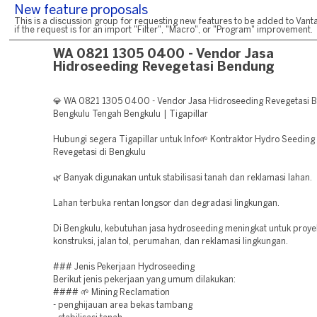
New feature proposals
This is a discussion group for requesting new features to be added to Vanta
if the request is for an import "Filter", "Macro", or "Program" improvement.
WA 0821 1305 0400 - Vendor Jasa
Hidroseeding Revegetasi Bendung
💎 WA 0821 1305 0400 - Vendor Jasa Hidroseeding Revegetasi
Bengkulu Tengah Bengkulu | Tigapillar
Hubungi segera Tigapillar untuk Info🌱 Kontraktor Hydro Seeding
Revegetasi di Bengkulu
🌿 Banyak digunakan untuk stabilisasi tanah dan reklamasi lahan.
Lahan terbuka rentan longsor dan degradasi lingkungan.
Di Bengkulu, kebutuhan jasa hydroseeding meningkat untuk proy
konstruksi, jalan tol, perumahan, dan reklamasi lingkungan.
### Jenis Pekerjaan Hydroseeding
Berikut jenis pekerjaan yang umum dilakukan:
#### 🌱 Mining Reclamation
- penghijauan area bekas tambang