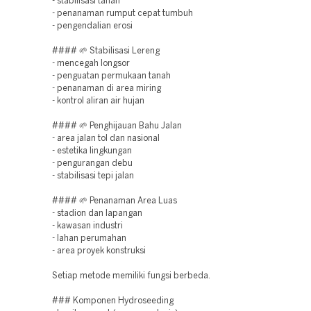
- stabilisasi tanah
- penanaman rumput cepat tumbuh
- pengendalian erosi
#### 🌱 Stabilisasi Lereng
- mencegah longsor
- penguatan permukaan tanah
- penanaman di area miring
- kontrol aliran air hujan
#### 🌱 Penghijauan Bahu Jalan
- area jalan tol dan nasional
- estetika lingkungan
- pengurangan debu
- stabilisasi tepi jalan
#### 🌱 Penanaman Area Luas
- stadion dan lapangan
- kawasan industri
- lahan perumahan
- area proyek konstruksi
Setiap metode memiliki fungsi berbeda.
### Komponen Hydroseeding