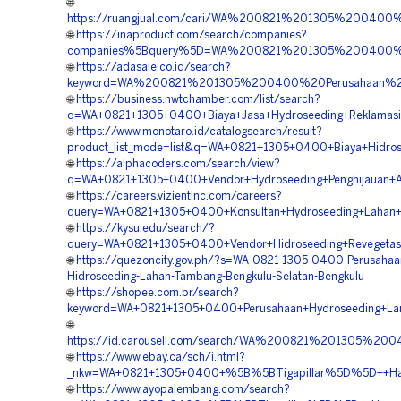
🌐
https://ruangjual.com/cari/WA%200821%201305%200400
🌐
https://inaproduct.com/search/companies?
companies%5Bquery%5D=WA%200821%201305%200400%20
🌐
https://adasale.co.id/search?
keyword=WA%200821%201305%200400%20Perusahaan%20V
🌐
https://business.nwtchamber.com/list/search?
q=WA+0821+1305+0400+Biaya+Jasa+Hydroseeding+Reklamasi+
🌐
https://www.monotaro.id/catalogsearch/result?
product_list_mode=list&q=WA+0821+1305+0400+Biaya+Hidrosee
🌐
https://alphacoders.com/search/view?
q=WA+0821+1305+0400+Vendor+Hydroseeding+Penghijauan+Ar
🌐
https://careers.vizientinc.com/careers?
query=WA+0821+1305+0400+Konsultan+Hydroseeding+Lahan+
🌐
https://kysu.edu/search/?
query=WA+0821+1305+0400+Vendor+Hidroseeding+Revegetasi
🌐
https://quezoncity.gov.ph/?s=WA-0821-1305-0400-Perusahaa
Hidroseeding-Lahan-Tambang-Bengkulu-Selatan-Bengkulu
🌐
https://shopee.com.br/search?
keyword=WA+0821+1305+0400+Perusahaan+Hydroseeding+Land
🌐
https://id.carousell.com/search/WA%200821%201305%2
🌐
https://www.ebay.ca/sch/i.html?
_nkw=WA+0821+1305+0400+%5B%5BTigapillar%5D%5D++Harga+
🌐
https://www.ayopalembang.com/search?