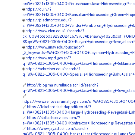
s=WA+0821+1305+0400+Perusahaan+Jasa+Hidroseeding+Pen
🌐
https://du.lv/?
s=WA+0821+1305+0400+Konsultan+Hidroseeding+Green+Projec
🌐
https://piedmontcc.edu/?
s=WA+0821+1305+0400+Vendor+Pemborong+Hydroseeding+Bahu
🌐
https://www.elon.edu/u/search/?
cx=009455150392920241679%3Abenawwy4d2u&cof=FORID
8&q=WA+0821+1305+0400+Biaya+Hydroseeding+Revegetasi+B
🌐
https://www.unav.edu/buscador?
_3_keywords=WA+0821+1305+0400+Layanan+Hydroseeding+Re
🌐
https://www.mpd.gov.ar/?
q=WA+0821+1305+0400+Biaya+Jasa+Hidroseeding+Reklamasi
🌐
https://schreiner.edu/search/?
q=WA+0821+1305+0400+Spesialis+Hidroseeding+Bahu+Jalan+
🔗
http://blog.ma-nurulhuda.sch.id/search?
q=WA+0821+1305+0400+Biaya+Jasa+Hidroseeding+Revegetas
🔗
https://www.renovasirumahjogja.com/s=WA+0821+1305+0400+A
🔗
https://tokoterdekat.dapodik.co.id/?
s=WA+0821+1305+0400+Harga+Hydroseeding+Revegetasi+Lah
🔗
https://sbflashservices.com/?
s=WA+0821+1305+0400+Kontraktor+Hidroseeding+Revegetas
🔗
https://www.jayasteel.com/search?
q=WA+0821+1305+0400+Harga+Jasa+Hidroseeding+Land+Scap