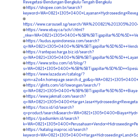
Revegetasi-Bendungan-Bengkulu-Tengah-Bengkulu
🌐
https://shopee.com.br/search?
keyword=WA+0821+1305+0400+Layanan+Hydroseeding+Revege
🌐
https://www.carousell.sg/search/WA%200821%201305%2
🌐
https://www.ebay.ca/sch/i.html?
_nkw=WA+0821+1305+0400+%5B%5BTigapillar%5D%5D++Vendo
🌐
https://kudus.ayoindonesia.com/search?
q=WA+0821+1305+0400+%5B%5BTigapillar%5D%5D++Vendor+
🌐
https://rantepao.harga.biz.id/search?
q=WA+0821+1305+0400+%5B%5BTigapillar%5D%5D++Layana
🌐
https://www.sribu.com/id/blog/?
s=WA+0821+1305+0400+%5B%5BTigapillar%5D%5D++Spesial
🌐
https://www.lazada.vn/catalog/?
spm=a2o4n.homepage.search.d_go&q=WA+0821+1305+0400+%
🌐
https://glints.com/id/lowongan/search/?
q=WA+0821+1305+0400+%5B%5BTigapillar%5D%5D++Biaya+H
🌐
https://www.jakmall.com/search?
q=WA+0821+1305+0400+Harga+Jasa+Hydroseeding+Revegeta
🌐
https://toco.id/id/search?
q=product/search&search=WA+0821+1305+0400+Biaya+Hydr
🌐
https://padiumkm.id/search?
k=WA+0821+1305+0400+Perusahaan+Vendor+Hidroseeding+P
🌐
https://katalog.inaproc.id/search?
keyword=WA+0821+1305+0400+Harga+Hidroseeding+Land+Sca