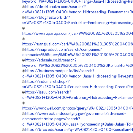
keyword=WA+0821+1305+0400+Harga+Jasa+Hidroseeding+Rek
🌐
https://direktoriukm.com/search/?
q=WA+0821+1305+0400+Vendor+Hidroseeding+Penanaman+Ru
🌐
https://blog.fastwork.id/?
s=WA+0821+1305+0400+Kontraktor+Pemborong+Hydroseeding
🌐
https://www.ruparupa.com/jual/WA%200821%201305%200
🌐
https://ruangjual.com/cari/WA%200821%201305%200400
🌐
https://inaproduct.com/search/companies?
companies%5Bquery%5D=WA%200821%201305%200400%2
🌐
https://adasale.co.id/search?
keyword=WA%200821%201305%200400%20Kontraktor%20H
🌐
https://business.mcdp.info/list/search?
q=WA+0821+1305+0400+Vendor+Jasa+Hidroseeding+Revegeta
🌐
https://indomaret.shop/?
s=WA+0821+1305+0400+Perusahaan+Hidroseeding+Green+Proj
🌐
https://issuu.com/search?
q=WA+0821+1305+0400+Pemborong+Hidroseeding+Reklamasi
🌐
https://www.dwell.com/photos/query/WA+0821+1305+0400+Pe
🌐
https://www.rocklandcountyny.gov/government/advanced-
components/misc-pages/search?
q=WA+0821+1305+0400+Jasa+Hydroseeding+Bahu+Jalan+Tol+
🌐
https://bfcc.edu/search?q=WA-0821-1305-0400-Konsultan-H