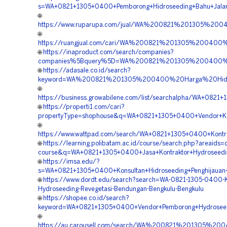
s=WA+0821+1305+0400+Pemborong+Hidroseeding+Bahu+Jalan
🌐
https://www.ruparupa.com/jual/WA%200821%201305%200
🌐
https://ruangjual.com/cari/WA%200821%201305%200400
🌐
https://inaproduct.com/search/companies?
companies%5Bquery%5D=WA%200821%201305%200400%20S
🌐
https://adasale.co.id/search?
keyword=WA%200821%201305%200400%20Harga%20Hidro
🌐
https://business.growabilene.com/list/searchalpha/WA+082
🌐
https://properti1.com/cari?
propertyType=shophouse&q=WA+0821+1305+0400+Vendor+Kontr
🌐
https://www.wattpad.com/search/WA+0821+1305+0400+Kontra
🌐
https://learning.polibatam.ac.id/course/search.php?areaids=
course&q=WA+0821+1305+0400+Jasa+Kontraktor+Hydroseedi
🌐
https://imsa.edu/?
s=WA+0821+1305+0400+Konsultan+Hidroseeding+Penghijauan+
🌐
https://www.dordt.edu/search?search=WA-0821-1305-0400-K
Hydroseeding-Revegetasi-Bendungan-Bengkulu-Bengkulu
🌐
https://shopee.co.id/search?
keyword=WA+0821+1305+0400+Vendor+Pemborong+Hydroseedi
🌐
https://au.carousell.com/search/WA%200821%201305%2