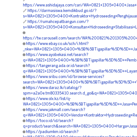
https://www.ashidajaya.com/cari/WA+0821+1305+0400+Jasa
🔗
https://darmasiswa.kemdikbud.go.id/?
s=WA+0821+1305+0400+Kontraktor+Hydroseeding+Penghijaua
🔗
https://rumahcepatbangun.com/?
s=WA+0821+1305+0400+Konsultan+Hidroseeding+Stabilisasi+
🌐
https://tw.carousell.com/search/WA%200821%201305%20
🌐
https://www.ebay.co.uk/sch/i.html?
_nkw=WA+0821+1305+0400+%5B%5BTigapillar%5D%5D++Jasa+H
🌐
https://www.ayobekasi.net/search?
q=WA+0821+1305+0400+%5B%5BTigapillar%5D%5D++Pemboron
🌐
https://tangerang.ada.or.id/search?
q=WA+0821+1305+0400+%5B%5BTigapillar%5D%5D++Layanan+
🌐
https://www.sribu.com/id/browse-services?
search=WA+0821+1305+0400+%5B%5BTigapillar%5D%5D++Vend
🌐
https://www.daraz.lk/catalog/?
spm=a2a0e.tm80335410.search.d_go&q=WA+0821+1305+0400
🌐
https://www.olx.kz/list/q-
WA+0821+1305+0400+%5B%5BTigapillar%5D%5D++Jasa+Pembor
🌐
https://www.jakmall.com/search?
q=WA+0821+1305+0400+Vendor+Kontraktor+Hydroseeding+Rek
🌐
https://toco.id/id/search?
q=product/search&search=WA+0821+1305+0400+Harga+Jasa+H
🌐
https://padiumkm.id/search?