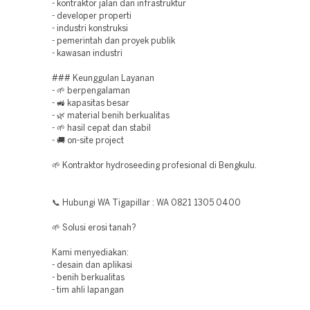
- kontraktor jalan dan infrastruktur
- developer properti
- industri konstruksi
- pemerintah dan proyek publik
- kawasan industri
### Keunggulan Layanan
- 🌱 berpengalaman
- 🚜 kapasitas besar
- 🌿 material benih berkualitas
- 🌱 hasil cepat dan stabil
- 🚚 on-site project
🌱 Kontraktor hydroseeding profesional di Bengkulu.
📞 Hubungi WA Tigapillar : WA 0821 1305 0400
🌱 Solusi erosi tanah?
Kami menyediakan:
- desain dan aplikasi
- benih berkualitas
- tim ahli lapangan