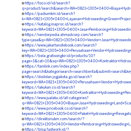
🌐
https://toco.id/id/search?
q=product/search&search=WA+0821+1305+0400+Biaya+Hydro
🌐
https://padiumkm.id/search?
k=WA+0821+1305+0400+Layanan+Hidroseeding+Green+Project
🌐
https://katalog.inaproc.id/search?
keyword=WA+0821+1305+0400+Jasa+Pemborong+Hidroseeding+
🌐
https://vendorpedia.ahmadcorp.com/search?
type=jasa&q=WA+0821+1305+0400+Vendor+Jasa+Hydroseeding
🌐
https://www.jakartanotebook.com/search?
key=WA+0821+1305+0400+Perusahaan+Vendor+Hydroseeding+G
🌐
https://bela.gratisongkir.id/products/10?
page=1&cat=10&sq=WA+0821+1305+0400+Kontraktor+Hidrose
🌐
https://tanilink.com/index.php?
page=search&kategorisearch=searchberita&submit=search&k
🌐
https://dodolan.jogjakota.go.id/search?
keyword=WA+0821+1305+0400+Perusahaan+Vendor+Hydroseed
🌐
https://lakukan.co.id/search?
keyword=WA+0821+1305+0400+Kontraktor+Hydroseeding+Pen
🌐
https://www.jualaku.id/all-categories?
q=WA+0821+1305+0400+Biaya+Jasa+Hydroseeding+Land+Scapi
🌐
https://www.pricebook.co.id/search?
keyword=WA+0821+1305+0400+Paket+Hydroseeding+Revegeta
🌐
https://direktoriukm.com/search/?
q=WA+0821+1305+0400+Vendor+Pemborong+Hydroseeding+La
🌐
https://blog.fastwork.id/?