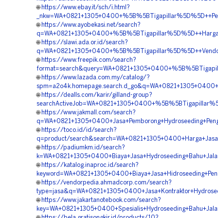
🌐
https://www.ebay.it/sch/i.html?
_nkw=WA+0821+1305+0400+%5B%5BTigapillar%5D%5D++Perus
🌐
https://www.ayobekasi.net/search?
q=WA+0821+1305+0400+%5B%5BTigapillar%5D%5D++Harga+J
🌐
https://slawi.ada.or.id/search?
q=WA+0821+1305+0400+%5B%5BTigapillar%5D%5D++Vendor+K
🌐
https://www.freepik.com/search?
format=search&query=WA+0821+1305+0400+%5B%5BTigapill
🌐
https://www.lazada.com.my/catalog/?
spm=a2o4k.homepage.search.d_go&q=WA+0821+1305+0400+
🌐
https://dealls.com/karir/gilland-group?
searchActiveJob=WA+0821+1305+0400+%5B%5BTigapillar%5
🌐
https://www.jakmall.com/search?
q=WA+0821+1305+0400+Jasa+Pemborong+Hydroseeding+Peng
🌐
https://toco.id/id/search?
q=product/search&search=WA+0821+1305+0400+Harga+Jasa+
🌐
https://padiumkm.id/search?
k=WA+0821+1305+0400+Biaya+Jasa+Hydroseeding+Bahu+Jala
🌐
https://katalog.inaproc.id/search?
keyword=WA+0821+1305+0400+Biaya+Jasa+Hidroseeding+Pe
🌐
https://vendorpedia.ahmadcorp.com/search?
type=jasa&q=WA+0821+1305+0400+Jasa+Kontraktor+Hydrosee
🌐
https://www.jakartanotebook.com/search?
key=WA+0821+1305+0400+Spesialis+Hydroseeding+Bahu+Jala
🌐
https://bela.gratisongkir.id/products/10?