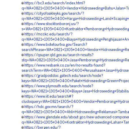
🌐
https://bc3.edu/search/index.html?
q=WA+0821+1305+0400+Vendor+Hidroseeding+Bahu+Jalan+Tol
🌐
https://cityofoakleyks.gov/search/?
q=WA+0821+1305+0400+Harga+Hidroseeding+Land+Scaping+Hi
🌐
https://www.stocktonboronj.us/?
s=WA+0821+1305+0400+Kontraktor+Pemborong+Hydroseeding+
🌐
https://mcckc.edu/search/?
q=WA+0821+1305+0400+Biaya+Hydroseeding+Penghijauan+Are
🌐
https://www.botetourtva.gov/Search?
searchPhrase=WA+0821+1305+0400+Vendor+Hidroseeding+Rek
🌐
https://qsuper.qld.gov.au/search-results?
stq=WA+0821+1305+0400+Jasa+Pemborong+Hydroseeding+Rev
🌐
https://www.resbank.co.za/en/no-results-found?
searchTerm=WA+0821+1305+0400+Perusahaan+Jasa+Hydrosee
🌐
https://gradpostdoc.gatech.edu/search/node?
keys=WA+0821+1305+0400+Paket+Hidroseeding+Green+Projec
🌐
https://www.plymouth.edu/search/node?
keys=WA+0821+1305+0400+Biaya+Jasa+Hidroseeding+Stabilis
🌐
https://www.iit.edu/search#?
cludoquery=WA+0821+1305+0400+Vendor+Pemborong+Hydrose
🌐
https://hdc.gov.mn/search/?
q=WA+0821+1305+0400+Ahli+Hidroseeding+Reklamasi+Tamba
🌐
https://www.glendale.edu/about-gcc/new-advanced-compone
q=WA+0821+1305+0400+Kontraktor+Hydroseeding+Lahan+Ta
🌐
https://bergen.edu/?