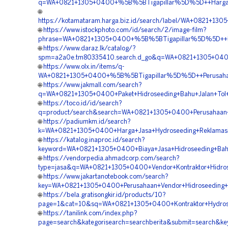
q=WA+0821+1305+0400+%5B%5BTigapillar%5D%5D++Harga+Jas
🌐
https://kotamataram.harga.biz.id/search/label/WA+0821+1
🌐
https://www.istockphoto.com/id/search/2/image-film?
phrase=WA+0821+1305+0400+%5B%5BTigapillar%5D%5D++Biay
🌐
https://www.daraz.lk/catalog/?
spm=a2a0e.tm80335410.search.d_go&q=WA+0821+1305+0400
🌐
https://www.olx.in/items/q-
WA+0821+1305+0400+%5B%5BTigapillar%5D%5D++Perusahaan+
🌐
https://www.jakmall.com/search?
q=WA+0821+1305+0400+Paket+Hidroseeding+Bahu+Jalan+Tol+
🌐
https://toco.id/id/search?
q=product/search&search=WA+0821+1305+0400+Perusahaan+J
🌐
https://padiumkm.id/search?
k=WA+0821+1305+0400+Harga+Jasa+Hydroseeding+Reklamasi
🌐
https://katalog.inaproc.id/search?
keyword=WA+0821+1305+0400+Biaya+Jasa+Hidroseeding+Bahu+
🌐
https://vendorpedia.ahmadcorp.com/search?
type=jasa&q=WA+0821+1305+0400+Vendor+Kontraktor+Hidros
🌐
https://www.jakartanotebook.com/search?
key=WA+0821+1305+0400+Perusahaan+Vendor+Hidroseeding+R
🌐
https://bela.gratisongkir.id/products/10?
page=1&cat=10&sq=WA+0821+1305+0400+Kontraktor+Hydrosee
🌐
https://tanilink.com/index.php?
page=search&kategorisearch=searchberita&submit=search&