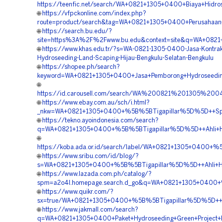
https://teenfic.net/search/WA+0821+1305+0400+Biaya+Hidro
🌐
https://vfpckonline.com/index.php?
route=product/search&tag=WA+0821+1305+0400+Perusahaan+H
🌐
https://search.bu.edu/?
site=https%3A%2F%2Fwww.bu.edu&context=site&q=WA+0821+
🌐
https://www.khas.edu.tr/?s=WA-0821-1305-0400-Jasa-Kontrak
Hydroseeding-Land-Scaping-Hijau-Bengkulu-Selatan-Bengkulu
🌐
https://shopee.ph/search?
keyword=WA+0821+1305+0400+Jasa+Pemborong+Hydroseeding+
🌐
https://id.carousell.com/search/WA%200821%201305%
🌐
https://www.ebay.com.au/sch/i.html?
_nkw=WA+0821+1305+0400+%5B%5BTigapillar%5D%5D++Spesi
🌐
https://tekno.ayoindonesia.com/search?
q=WA+0821+1305+0400+%5B%5BTigapillar%5D%5D++Ahli+Hyd
🌐
https://koba.ada.or.id/search/label/WA+0821+1305+0400+%
🌐
https://www.sribu.com/id/blog/?
s=WA+0821+1305+0400+%5B%5BTigapillar%5D%5D++Ahli+Hidro
🌐
https://www.lazada.com.ph/catalog/?
spm=a2o4l.homepage.search.d_go&q=WA+0821+1305+0400+%
🌐
https://www.quikr.com/?
sx=true/WA+0821+1305+0400+%5B%5BTigapillar%5D%5D++Jas
🌐
https://www.jakmall.com/search?
q=WA+0821+1305+0400+Paket+Hydroseeding+Green+Project+B