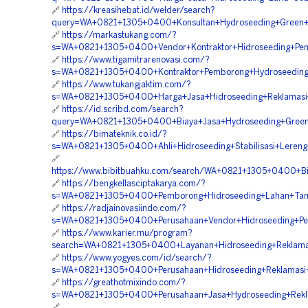
🔗
https://kreasihebat.id/welder/search?
query=WA+0821+1305+0400+Konsultan+Hydroseeding+Green+P
🔗
https://markastukang.com/?
s=WA+0821+1305+0400+Vendor+Kontraktor+Hidroseeding+Pe
🔗
https://www.tigamitrarenovasi.com/?
s=WA+0821+1305+0400+Kontraktor+Pemborong+Hydroseeding+
🔗
https://www.tukangjaktim.com/?
s=WA+0821+1305+0400+Harga+Jasa+Hidroseeding+Reklamasi
🔗
https://id.scribd.com/search?
query=WA+0821+1305+0400+Biaya+Jasa+Hydroseeding+Green+
🔗
https://bimateknik.co.id/?
s=WA+0821+1305+0400+Ahli+Hidroseeding+Stabilisasi+Lereng
🔗
https://www.bibitbuahku.com/search/WA+0821+1305+0400+Bi
🔗
https://bengkellasciptakarya.com/?
s=WA+0821+1305+0400+Pemborong+Hidroseeding+Lahan+Tam
🔗
https://radjainovasiindo.com/?
s=WA+0821+1305+0400+Perusahaan+Vendor+Hidroseeding+Pen
🔗
https://www.karier.mu/program?
search=WA+0821+1305+0400+Layanan+Hidroseeding+Reklama
🔗
https://www.yogyes.com/id/search/?
s=WA+0821+1305+0400+Perusahaan+Hidroseeding+Reklamasi
🔗
https://greathotmixindo.com/?
s=WA+0821+1305+0400+Perusahaan+Jasa+Hydroseeding+Rekl
🔗