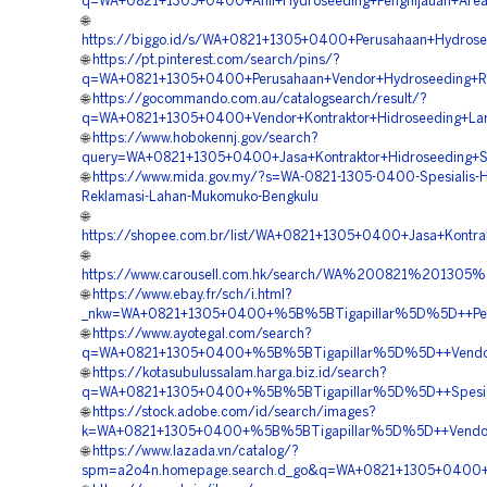
q=WA+0821+1305+0400+Ahli+Hydroseeding+Penghijauan+Are
🌐
https://biggo.id/s/WA+0821+1305+0400+Perusahaan+Hydro
🌐
https://pt.pinterest.com/search/pins/?
q=WA+0821+1305+0400+Perusahaan+Vendor+Hydroseeding+R
🌐
https://gocommando.com.au/catalogsearch/result/?
q=WA+0821+1305+0400+Vendor+Kontraktor+Hidroseeding+La
🌐
https://www.hobokennj.gov/search?
query=WA+0821+1305+0400+Jasa+Kontraktor+Hidroseeding+St
🌐
https://www.mida.gov.my/?s=WA-0821-1305-0400-Spesialis-H
Reklamasi-Lahan-Mukomuko-Bengkulu
🌐
https://shopee.com.br/list/WA+0821+1305+0400+Jasa+Kontra
🌐
https://www.carousell.com.hk/search/WA%200821%2013
🌐
https://www.ebay.fr/sch/i.html?
_nkw=WA+0821+1305+0400+%5B%5BTigapillar%5D%5D++Perus
🌐
https://www.ayotegal.com/search?
q=WA+0821+1305+0400+%5B%5BTigapillar%5D%5D++Vendor+H
🌐
https://kotasubulussalam.harga.biz.id/search?
q=WA+0821+1305+0400+%5B%5BTigapillar%5D%5D++Spesialis
🌐
https://stock.adobe.com/id/search/images?
k=WA+0821+1305+0400+%5B%5BTigapillar%5D%5D++Vendor+P
🌐
https://www.lazada.vn/catalog/?
spm=a2o4n.homepage.search.d_go&q=WA+0821+1305+0400+%5