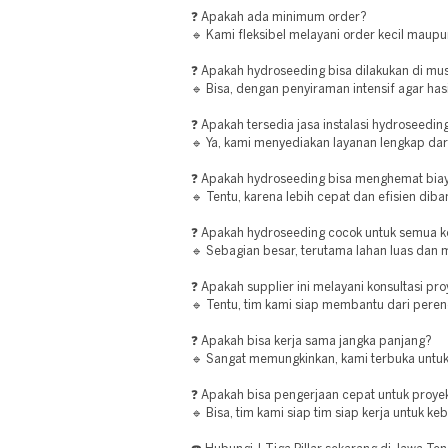
❓ Apakah ada minimum order?
🔹 Kami fleksibel melayani order kecil maupu
❓ Apakah hydroseeding bisa dilakukan di m
🔹 Bisa, dengan penyiraman intensif agar hasi
❓ Apakah tersedia jasa instalasi hydroseedin
🔹 Ya, kami menyediakan layanan lengkap dari
❓ Apakah hydroseeding bisa menghemat bia
🔹 Tentu, karena lebih cepat dan efisien di
❓ Apakah hydroseeding cocok untuk semua ko
🔹 Sebagian besar, terutama lahan luas dan m
❓ Apakah supplier ini melayani konsultasi pr
🔹 Tentu, tim kami siap membantu dari peren
❓ Apakah bisa kerja sama jangka panjang?
🔹 Sangat memungkinkan, kami terbuka untuk
❓ Apakah bisa pengerjaan cepat untuk proye
🔹 Bisa, tim kami siap tim siap kerja untuk 