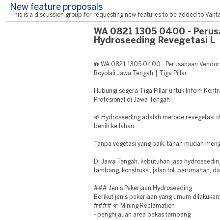
New feature proposals
This is a discussion group for requesting new features to be added to Vantag
WA 0821 1305 0400 - Perus
Hydroseeding Revegetasi L
☎️ WA 0821 1305 0400 - Perusahaan Vendor
Boyolali Jawa Tengah | Tiga Pillar
Hubungi segera Tiga Pillar untuk Info🌱 Kont
Profesional di Jawa Tengah
🌱 Hydroseeding adalah metode revegetasi 
benih ke lahan.
Tanpa vegetasi yang baik, tanah mudah meng
Di Jawa Tengah, kebutuhan jasa hydroseedin
tambang, konstruksi, jalan tol, perumahan, d
### Jenis Pekerjaan Hydroseeding
Berikut jenis pekerjaan yang umum dilakukan
#### 🌱 Mining Reclamation
- penghijauan area bekas tambang