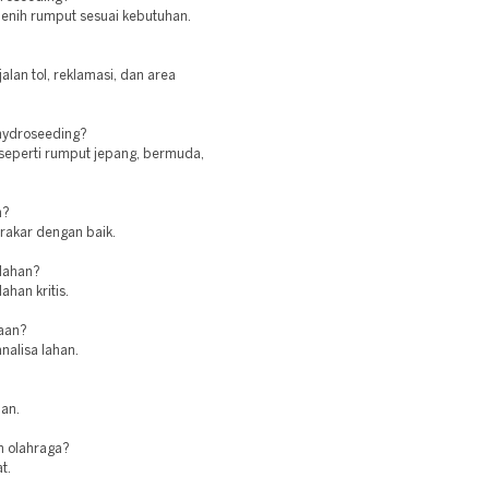
benih rumput sesuai kebutuhan.
lan tol, reklamasi, dan area
 hydroseeding?
seperti rumput jepang, bermuda,
n?
erakar dengan baik.
 lahan?
ahan kritis.
jaan?
nalisa lahan.
man.
n olahraga?
t.