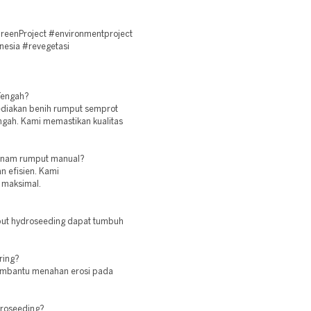
eenProject #environmentproject
esia #revegetasi
 Tengah?
ediakan benih rumput semprot
ngah. Kami memastikan kualitas
tanam rumput manual?
n efisien. Kami
 maksimal.
mput hydroseeding dapat tumbuh
ring?
embantu menahan erosi pada
droseeding?