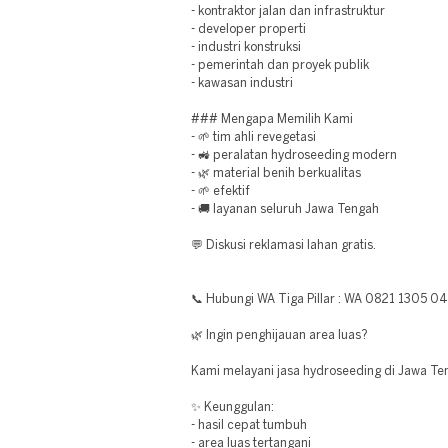
- kontraktor jalan dan infrastruktur
- developer properti
- industri konstruksi
- pemerintah dan proyek publik
- kawasan industri
### Mengapa Memilih Kami
- 🌱 tim ahli revegetasi
- 🚜 peralatan hydroseeding modern
- 🌿 material benih berkualitas
- 🌱 efektif
- 🚚 layanan seluruh Jawa Tengah
💬 Diskusi reklamasi lahan gratis.
📞 Hubungi WA Tiga Pillar : WA 0821 1305 0
🌿 Ingin penghijauan area luas?
Kami melayani jasa hydroseeding di Jawa Te
✨ Keunggulan:
- hasil cepat tumbuh
- area luas tertangani