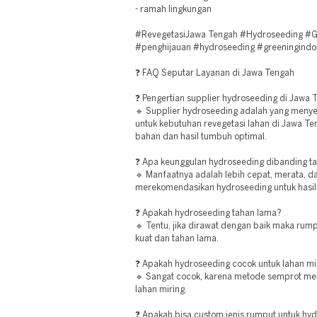
- ramah lingkungan
#RevegetasiJawa Tengah #Hydroseeding #Gr
#penghijauan #hydroseeding #greeningindon
❓ FAQ Seputar Layanan di Jawa Tengah
❓ Pengertian supplier hydroseeding di Jawa
🔹 Supplier hydroseeding adalah yang meny
untuk kebutuhan revegetasi lahan di Jawa Te
bahan dan hasil tumbuh optimal.
❓ Apa keunggulan hydroseeding dibanding 
🔹 Manfaatnya adalah lebih cepat, merata, da
merekomendasikan hydroseeding untuk hasil
❓ Apakah hydroseeding tahan lama?
🔹 Tentu, jika dirawat dengan baik maka ru
kuat dan tahan lama.
❓ Apakah hydroseeding cocok untuk lahan mi
🔹 Sangat cocok, karena metode semprot m
lahan miring.
❓ Apakah bisa custom jenis rumput untuk hy