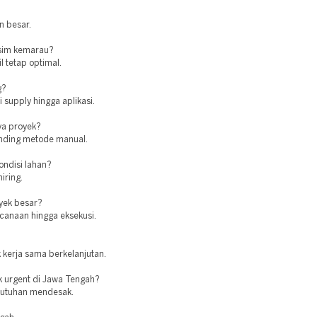
n besar.
usim kemarau?
l tetap optimal.
g?
 supply hingga aplikasi.
ya proyek?
banding metode manual.
ndisi lahan?
iring.
oyek besar?
canaan hingga eksekusi.
 kerja sama berkelanjutan.
k urgent di Jawa Tengah?
kebutuhan mendesak.