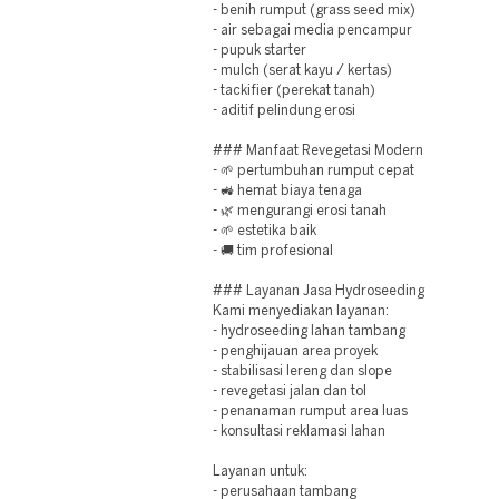
- benih rumput (grass seed mix)
- air sebagai media pencampur
- pupuk starter
- mulch (serat kayu / kertas)
- tackifier (perekat tanah)
- aditif pelindung erosi
### Manfaat Revegetasi Modern
- 🌱 pertumbuhan rumput cepat
- 🚜 hemat biaya tenaga
- 🌿 mengurangi erosi tanah
- 🌱 estetika baik
- 🚚 tim profesional
### Layanan Jasa Hydroseeding
Kami menyediakan layanan:
- hydroseeding lahan tambang
- penghijauan area proyek
- stabilisasi lereng dan slope
- revegetasi jalan dan tol
- penanaman rumput area luas
- konsultasi reklamasi lahan
Layanan untuk:
- perusahaan tambang