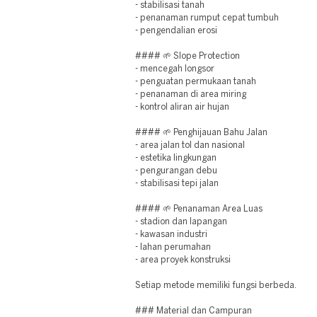
- stabilisasi tanah
- penanaman rumput cepat tumbuh
- pengendalian erosi
#### 🌱 Slope Protection
- mencegah longsor
- penguatan permukaan tanah
- penanaman di area miring
- kontrol aliran air hujan
#### 🌱 Penghijauan Bahu Jalan
- area jalan tol dan nasional
- estetika lingkungan
- pengurangan debu
- stabilisasi tepi jalan
#### 🌱 Penanaman Area Luas
- stadion dan lapangan
- kawasan industri
- lahan perumahan
- area proyek konstruksi
Setiap metode memiliki fungsi berbeda.
### Material dan Campuran