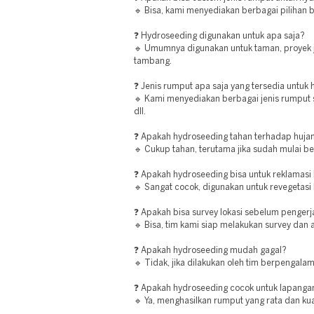
🔹 Bisa, kami menyediakan berbagai pilihan 
❓ Hydroseeding digunakan untuk apa saja?
🔹 Umumnya digunakan untuk taman, proyek ja
tambang.
❓ Jenis rumput apa saja yang tersedia untuk
🔹 Kami menyediakan berbagai jenis rumput 
dll.
❓ Apakah hydroseeding tahan terhadap huja
🔹 Cukup tahan, terutama jika sudah mulai b
❓ Apakah hydroseeding bisa untuk reklamasi
🔹 Sangat cocok, digunakan untuk revegetasi l
❓ Apakah bisa survey lokasi sebelum penger
🔹 Bisa, tim kami siap melakukan survey dan a
❓ Apakah hydroseeding mudah gagal?
🔹 Tidak, jika dilakukan oleh tim berpengala
❓ Apakah hydroseeding cocok untuk lapanga
🔹 Ya, menghasilkan rumput yang rata dan kua