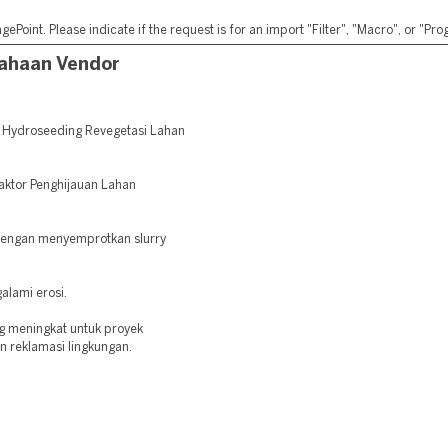
ePoint. Please indicate if the request is for an import "Filter", "Macro", or "P
ahaan Vendor
 Hydroseeding Revegetasi Lahan
raktor Penghijauan Lahan
dengan menyemprotkan slurry
alami erosi.
g meningkat untuk proyek
an reklamasi lingkungan.
: