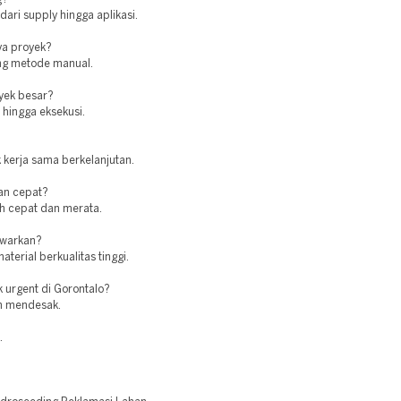
ari supply hingga aplikasi.
ya proyek?
ing metode manual.
oyek besar?
hingga eksekusi.
 kerja sama berkelanjutan.
an cepat?
ih cepat dan merata.
awarkan?
erial berkualitas tinggi.
 urgent di Gorontalo?
an mendesak.
.