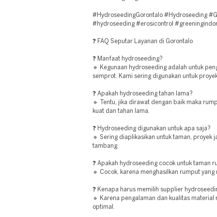
#HydroseedingGorontalo #Hydroseeding #Gr
#hydroseeding #erosicontrol #greeningindo
❓ FAQ Seputar Layanan di Gorontalo
❓ Manfaat hydroseeding?
🔹 Kegunaan hydroseeding adalah untuk pen
semprot. Kami sering digunakan untuk proyek
❓ Apakah hydroseeding tahan lama?
🔹 Tentu, jika dirawat dengan baik maka ru
kuat dan tahan lama.
❓ Hydroseeding digunakan untuk apa saja?
🔹 Sering diaplikasikan untuk taman, proyek ja
tambang.
❓ Apakah hydroseeding cocok untuk taman 
🔹 Cocok, karena menghasilkan rumput yang
❓ Kenapa harus memilih supplier hydroseedi
🔹 Karena pengalaman dan kualitas material 
optimal.