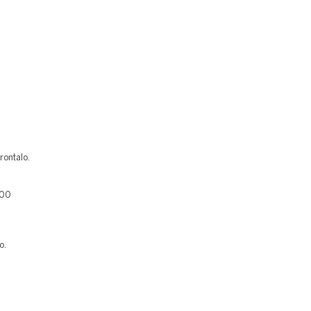
rontalo.
400
o.