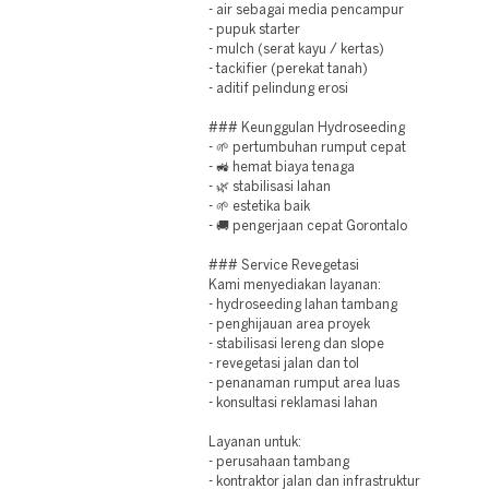
- air sebagai media pencampur
- pupuk starter
- mulch (serat kayu / kertas)
- tackifier (perekat tanah)
- aditif pelindung erosi
### Keunggulan Hydroseeding
- 🌱 pertumbuhan rumput cepat
- 🚜 hemat biaya tenaga
- 🌿 stabilisasi lahan
- 🌱 estetika baik
- 🚚 pengerjaan cepat Gorontalo
### Service Revegetasi
Kami menyediakan layanan:
- hydroseeding lahan tambang
- penghijauan area proyek
- stabilisasi lereng dan slope
- revegetasi jalan dan tol
- penanaman rumput area luas
- konsultasi reklamasi lahan
Layanan untuk:
- perusahaan tambang
- kontraktor jalan dan infrastruktur