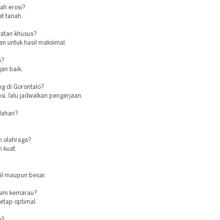
ah erosi?
t tanah.
atan khusus?
an untuk hasil maksimal.
n?
gan baik.
g di Gorontalo?
i, lalu jadwalkan pengerjaan.
 lahan?
n olahraga?
 kuat.
cil maupun besar.
usim kemarau?
tetap optimal.
g?