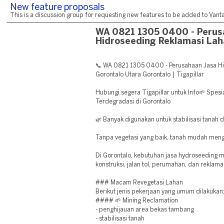
New feature proposals
This is a discussion group for requesting new features to be added to Vantag
WA 0821 1305 0400 - Perus
Hidroseeding Reklamasi Lah
📞 WA 0821 1305 0400 - Perusahaan Jasa H
Gorontalo Utara Gorontalo | Tigapillar
Hubungi segera Tigapillar untuk Info🌱 Spesi
Terdegradasi di Gorontalo
🌿 Banyak digunakan untuk stabilisasi tanah 
Tanpa vegetasi yang baik, tanah mudah meng
Di Gorontalo, kebutuhan jasa hydroseeding 
konstruksi, jalan tol, perumahan, dan reklama
### Macam Revegetasi Lahan
Berikut jenis pekerjaan yang umum dilakukan
#### 🌱 Mining Reclamation
- penghijauan area bekas tambang
- stabilisasi tanah