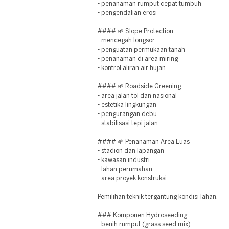
- penanaman rumput cepat tumbuh
- pengendalian erosi
#### 🌱 Slope Protection
- mencegah longsor
- penguatan permukaan tanah
- penanaman di area miring
- kontrol aliran air hujan
#### 🌱 Roadside Greening
- area jalan tol dan nasional
- estetika lingkungan
- pengurangan debu
- stabilisasi tepi jalan
#### 🌱 Penanaman Area Luas
- stadion dan lapangan
- kawasan industri
- lahan perumahan
- area proyek konstruksi
Pemilihan teknik tergantung kondisi lahan.
### Komponen Hydroseeding
- benih rumput (grass seed mix)