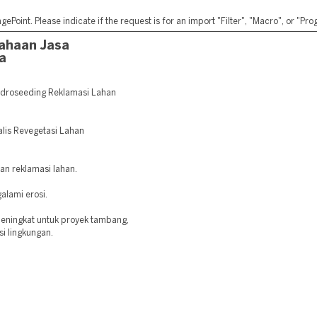
ePoint. Please indicate if the request is for an import "Filter", "Macro", or "P
ahaan Jasa
a
idroseeding Reklamasi Lahan
alis Revegetasi Lahan
dan reklamasi lahan.
alami erosi.
meningkat untuk proyek tambang,
si lingkungan.
: