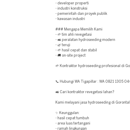
- developer properti
- industri konstruksi
- pemerintah dan proyek publik
- kawasan industri
### Mengapa Memilih Kami
- 🌱 tim ahli revegetasi
- 🚜 peralatan hydroseeding modern
- 🌿 teruji
- 🌱 hasil cepat dan stabil
- 🚚 on-site project
🌱 Kontraktor hydroseeding profesional di Go
📞 Hubungi WA Tigapillar : WA 0821 1305 0
🚜 Cari kontraktor revegetasi lahan?
Kami melayani jasa hydroseeding di Gorontal
✨ Keunggulan:
- hasil cepat tumbuh
- area luas tertangani
- ramah lingkungan