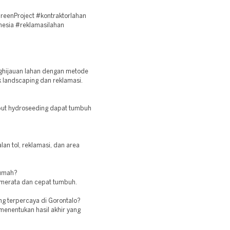
eenProject #kontraktorlahan
nesia #reklamasilahan
ghijauan lahan dengan metode
 landscaping dan reklamasi.
mput hydroseeding dapat tumbuh
lan tol, reklamasi, dan area
rumah?
 merata dan cepat tumbuh.
ng terpercaya di Gorontalo?
menentukan hasil akhir yang