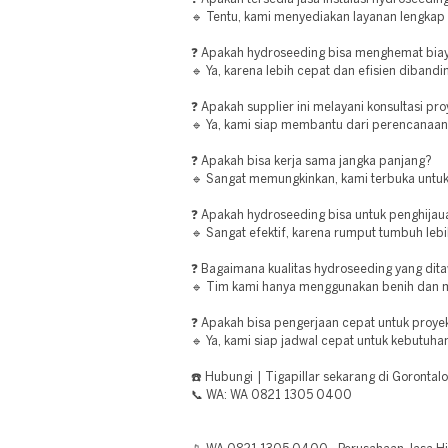
🔹 Tentu, kami menyediakan layanan lengkap d
❓ Apakah hydroseeding bisa menghemat bia
🔹 Ya, karena lebih cepat dan efisien diband
❓ Apakah supplier ini melayani konsultasi pr
🔹 Ya, kami siap membantu dari perencanaan 
❓ Apakah bisa kerja sama jangka panjang?
🔹 Sangat memungkinkan, kami terbuka untuk
❓ Apakah hydroseeding bisa untuk penghijau
🔹 Sangat efektif, karena rumput tumbuh leb
❓ Bagaimana kualitas hydroseeding yang dit
🔹 Tim kami hanya menggunakan benih dan mat
❓ Apakah bisa pengerjaan cepat untuk proyek
🔹 Ya, kami siap jadwal cepat untuk kebutuh
☎️ Hubungi | Tigapillar sekarang di Gorontalo
📞 WA: WA 0821 1305 0400