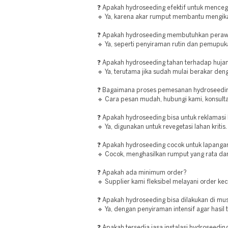
❓ Apakah hydroseeding efektif untuk menceg
🔹 Ya, karena akar rumput membantu mengika
❓ Apakah hydroseeding membutuhkan peraw
🔹 Ya, seperti penyiraman rutin dan pemupuk
❓ Apakah hydroseeding tahan terhadap huja
🔹 Ya, terutama jika sudah mulai berakar den
❓ Bagaimana proses pemesanan hydroseedin
🔹 Cara pesan mudah, hubungi kami, konsultas
❓ Apakah hydroseeding bisa untuk reklamasi
🔹 Ya, digunakan untuk revegetasi lahan kritis.
❓ Apakah hydroseeding cocok untuk lapanga
🔹 Cocok, menghasilkan rumput yang rata dan
❓ Apakah ada minimum order?
🔹 Supplier kami fleksibel melayani order ke
❓ Apakah hydroseeding bisa dilakukan di m
🔹 Ya, dengan penyiraman intensif agar hasil 
❓ Apakah tersedia jasa instalasi hydroseedin