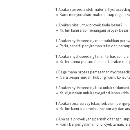
❓ Apakah tersedia stok material hydroseedin
🔹 Kami menyediakan, material siap digunaka
❓ Apakah bisa untuk proyek skala besar?
🔹 Ya, tim kami siap menangani proyek besar
❓ Apakah hydroseeding membutuhkan peraw
🔹 Perlu, seperti penyiraman rutin dan pemup
❓ Apakah hydroseeding tahan terhadap huja
🔹 Ya, terutama jika sudah mulai berakar den
❓ Bagaimana proses pemesanan hydroseedin
🔹 Cara pesan mudah, hubungi kami, konsultas
❓ Apakah hydroseeding bisa untuk reklamasi
🔹 Ya, digunakan untuk revegetasi lahan kritis.
❓ Apakah bisa survey lokasi sebelum penger
🔹 Ya, tim kami siap melakukan survey dan ana
❓ Apa saja proyek yang pernah ditangani supp
🔹 Kami berpengalaman di proyek taman, jala