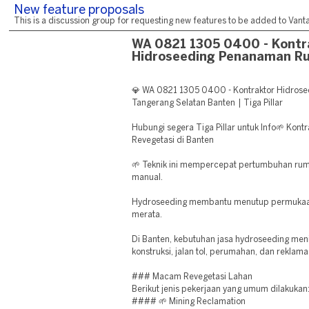
New feature proposals
This is a discussion group for requesting new features to be added to Vantag
WA 0821 1305 0400 - Kontr
Hidroseeding Penanaman R
💎 WA 0821 1305 0400 - Kontraktor Hidros
Tangerang Selatan Banten | Tiga Pillar
Hubungi segera Tiga Pillar untuk Info🌱 Kont
Revegetasi di Banten
🌱 Teknik ini mempercepat pertumbuhan ru
manual.
Hydroseeding membantu menutup permukaan
merata.
Di Banten, kebutuhan jasa hydroseeding men
konstruksi, jalan tol, perumahan, dan reklama
### Macam Revegetasi Lahan
Berikut jenis pekerjaan yang umum dilakukan
#### 🌱 Mining Reclamation