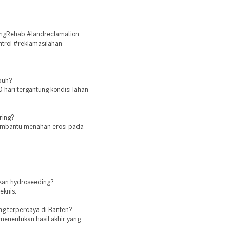
ngRehab #landreclamation
trol #reklamasilahan
buh?
 hari tergantung kondisi lahan
ring?
embantu menahan erosi pada
kan hydroseeding?
eknis.
ng terpercaya di Banten?
menentukan hasil akhir yang