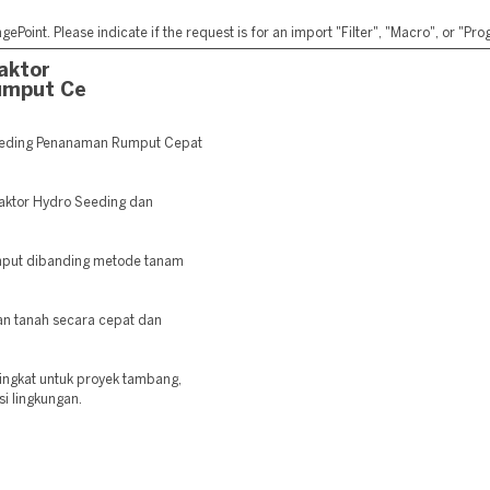
ePoint. Please indicate if the request is for an import "Filter", "Macro", or "P
aktor
umput Ce
eeding Penanaman Rumput Cepat
raktor Hydro Seeding dan
mput dibanding metode tanam
 tanah secara cepat dan
ingkat untuk proyek tambang,
si lingkungan.
: