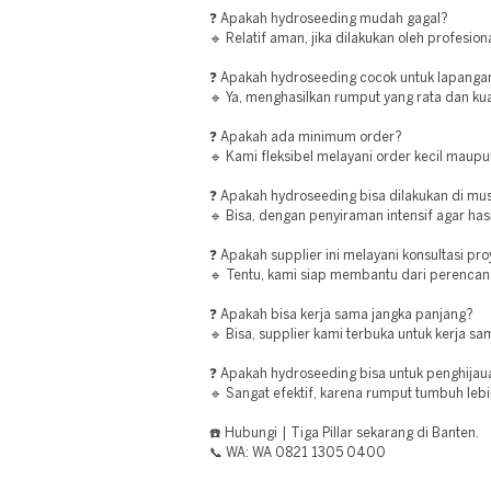
❓ Apakah hydroseeding mudah gagal?
🔹 Relatif aman, jika dilakukan oleh profesiona
❓ Apakah hydroseeding cocok untuk lapanga
🔹 Ya, menghasilkan rumput yang rata dan kua
❓ Apakah ada minimum order?
🔹 Kami fleksibel melayani order kecil maupu
❓ Apakah hydroseeding bisa dilakukan di m
🔹 Bisa, dengan penyiraman intensif agar hasi
❓ Apakah supplier ini melayani konsultasi pr
🔹 Tentu, kami siap membantu dari perencan
❓ Apakah bisa kerja sama jangka panjang?
🔹 Bisa, supplier kami terbuka untuk kerja sa
❓ Apakah hydroseeding bisa untuk penghijau
🔹 Sangat efektif, karena rumput tumbuh leb
☎️ Hubungi | Tiga Pillar sekarang di Banten.
📞 WA: WA 0821 1305 0400