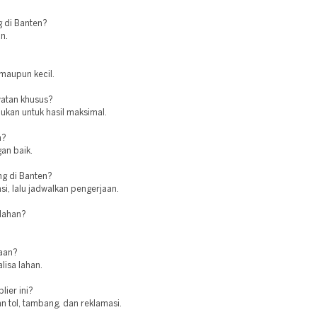
g di Banten?
n.
 maupun kecil.
atan khusus?
ukan untuk hasil maksimal.
n?
gan baik.
g di Banten?
i, lalu jadwalkan pengerjaan.
 lahan?
jaan?
lisa lahan.
lier ini?
n tol, tambang, dan reklamasi.