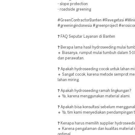
- slope protection
- roadside greening
#GreenContractorBanten #Revegetasi #Mini
#greeningindonesia #greenproject #erosicon
❓ FAQ Seputar Layanan di Banten
❓ Berapa lama hasil hydroseeding mulai tum
🔹 Biasanya, rumput mulai tumbuh dalam 5-10
dan perawatan.
❓ Apakah hydroseeding cocok untuk lahan mi
🔹 Sangat cocok, karena metode semprot m
lahan miring.
❓ Apakah hydroseeding ramah lingkungan?
🔹 Ya, karena menggunakan material alami.
❓ Apakah bisa konsultasi sebelum mengguna
🔹 Ya, tim kami menyediakan pendampingan t
❓ Kenapa harus memilih supplier hydroseedi
🔹 Karena pengalaman dan kualitas material 
optimal.