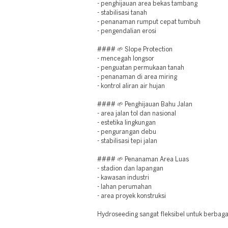
- penghijauan area bekas tambang
- stabilisasi tanah
- penanaman rumput cepat tumbuh
- pengendalian erosi
#### 🌱 Slope Protection
- mencegah longsor
- penguatan permukaan tanah
- penanaman di area miring
- kontrol aliran air hujan
#### 🌱 Penghijauan Bahu Jalan
- area jalan tol dan nasional
- estetika lingkungan
- pengurangan debu
- stabilisasi tepi jalan
#### 🌱 Penanaman Area Luas
- stadion dan lapangan
- kawasan industri
- lahan perumahan
- area proyek konstruksi
Hydroseeding sangat fleksibel untuk berbag