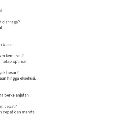
l.
n olahraga?
t.
n besar.
usim kemarau?
l tetap optimal.
oyek besar?
aan hingga eksekusi.
ma berkelanjutan.
an cepat?
ih cepat dan merata.