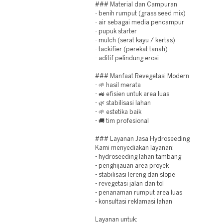
### Material dan Campuran
- benih rumput (grass seed mix)
- air sebagai media pencampur
- pupuk starter
- mulch (serat kayu / kertas)
- tackifier (perekat tanah)
- aditif pelindung erosi
### Manfaat Revegetasi Modern
- 🌱 hasil merata
- 🚜 efisien untuk area luas
- 🌿 stabilisasi lahan
- 🌱 estetika baik
- 🚚 tim profesional
### Layanan Jasa Hydroseeding
Kami menyediakan layanan:
- hydroseeding lahan tambang
- penghijauan area proyek
- stabilisasi lereng dan slope
- revegetasi jalan dan tol
- penanaman rumput area luas
- konsultasi reklamasi lahan
Layanan untuk: