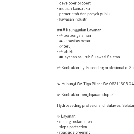
- developer properti
- industri konstruksi
- pemerintah dan proyek publik
- kawasan industri
### Keunggulan Layanan
- 🌱 berpengalaman
- 🚜 kapasitas besar
- 🌿 teruji
- 🌱 efektif
- 🚚 layanan seluruh Sulawesi Selatan
🌱 Kontraktor hydroseeding profesional di Su
📞 Hubungi WA Tiga Pillar : WA 0821 1305 0
🌿 Kontraktor penghijauan slope?
Hydroseeding profesional di Sulawesi Selata
✨ Layanan:
- mining reclamation
- slope protection
- roadside greening