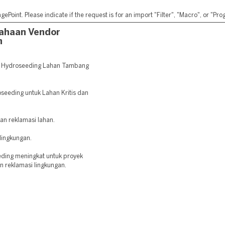
ePoint. Please indicate if the request is for an import "Filter", "Macro", or "P
ahaan Vendor
n
r Hydroseeding Lahan Tambang
oseeding untuk Lahan Kritis dan
dan reklamasi lahan.
lingkungan.
eding meningkat untuk proyek
an reklamasi lingkungan.
: