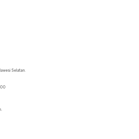
lawesi Selatan.
400
n.