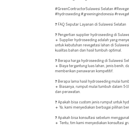
#GreenContractorSulawesi Selatan #Revege
#hydroseeding #greeningindonesia #reveget
❓ FAQ Seputar Layanan di Sulawesi Selatan
❓ Pengertian supplier hydroseeding di Sulawe
🔹 Supplier hydroseeding adalah yang men
untuk kebutuhan revegetasi lahan di Sulawes
kualitas bahan dan hasil tumbuh optimal.
❓ Berapa harga hydroseeding di Sulawesi Se
🔹 Biaya tergantung luas lahan, jenis benih, 
memberikan penawaran kompetitif.
❓ Berapa lama hasil hydroseeding mulai tum
🔹 Biasanya, rumput mulai tumbuh dalam 5-10
dan perawatan.
❓ Apakah bisa custom jenis rumput untuk hy
🔹 Ya, kami menyediakan berbagai pilihan be
❓ Apakah bisa konsultasi sebelum mengguna
🔹 Tentu, tim kami menyediakan konsultasi gra