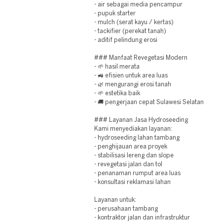
- air sebagai media pencampur
- pupuk starter
- mulch (serat kayu / kertas)
- tackifier (perekat tanah)
- aditif pelindung erosi
### Manfaat Revegetasi Modern
- 🌱 hasil merata
- 🚜 efisien untuk area luas
- 🌿 mengurangi erosi tanah
- 🌱 estetika baik
- 🚚 pengerjaan cepat Sulawesi Selatan
### Layanan Jasa Hydroseeding
Kami menyediakan layanan:
- hydroseeding lahan tambang
- penghijauan area proyek
- stabilisasi lereng dan slope
- revegetasi jalan dan tol
- penanaman rumput area luas
- konsultasi reklamasi lahan
Layanan untuk:
- perusahaan tambang
- kontraktor jalan dan infrastruktur