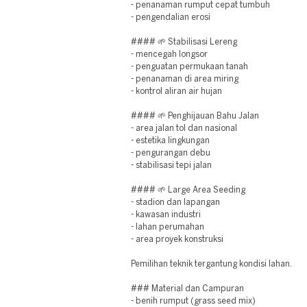
- penanaman rumput cepat tumbuh
- pengendalian erosi
#### 🌱 Stabilisasi Lereng
- mencegah longsor
- penguatan permukaan tanah
- penanaman di area miring
- kontrol aliran air hujan
#### 🌱 Penghijauan Bahu Jalan
- area jalan tol dan nasional
- estetika lingkungan
- pengurangan debu
- stabilisasi tepi jalan
#### 🌱 Large Area Seeding
- stadion dan lapangan
- kawasan industri
- lahan perumahan
- area proyek konstruksi
Pemilihan teknik tergantung kondisi lahan.
### Material dan Campuran
- benih rumput (grass seed mix)