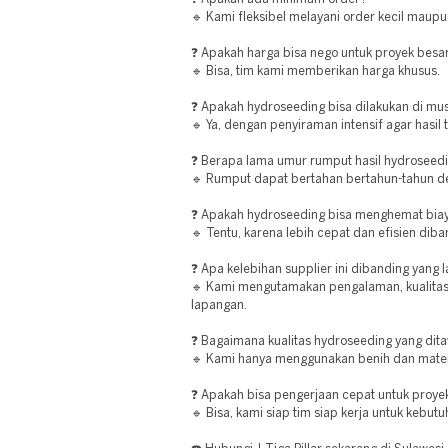
🔹 Kami fleksibel melayani order kecil maupu
❓ Apakah harga bisa nego untuk proyek besa
🔹 Bisa, tim kami memberikan harga khusus.
❓ Apakah hydroseeding bisa dilakukan di m
🔹 Ya, dengan penyiraman intensif agar hasil 
❓ Berapa lama umur rumput hasil hydroseed
🔹 Rumput dapat bertahan bertahun-tahun d
❓ Apakah hydroseeding bisa menghemat bia
🔹 Tentu, karena lebih cepat dan efisien di
❓ Apa kelebihan supplier ini dibanding yang l
🔹 Kami mengutamakan pengalaman, kualitas b
lapangan.
❓ Bagaimana kualitas hydroseeding yang dit
🔹 Kami hanya menggunakan benih dan materia
❓ Apakah bisa pengerjaan cepat untuk proyek
🔹 Bisa, kami siap tim siap kerja untuk kebu