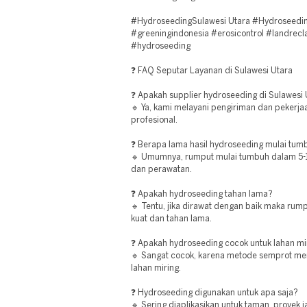
#HydroseedingSulawesi Utara #Hydroseedin
#greeningindonesia #erosicontrol #landrecl
#hydroseeding
❓ FAQ Seputar Layanan di Sulawesi Utara
❓ Apakah supplier hydroseeding di Sulawesi 
🔹 Ya, kami melayani pengiriman dan pekerja
profesional.
❓ Berapa lama hasil hydroseeding mulai tum
🔹 Umumnya, rumput mulai tumbuh dalam 5-10
dan perawatan.
❓ Apakah hydroseeding tahan lama?
🔹 Tentu, jika dirawat dengan baik maka ru
kuat dan tahan lama.
❓ Apakah hydroseeding cocok untuk lahan mi
🔹 Sangat cocok, karena metode semprot m
lahan miring.
❓ Hydroseeding digunakan untuk apa saja?
🔹 Sering diaplikasikan untuk taman, proyek ja