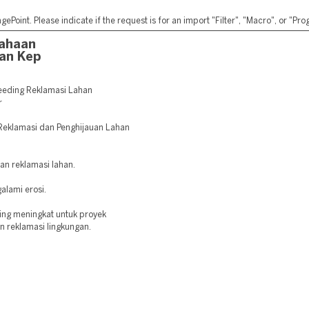
ePoint. Please indicate if the request is for an import "Filter", "Macro", or "P
sahaan
an Kep
eeding Reklamasi Lahan
r
a Reklamasi dan Penghijauan Lahan
dan reklamasi lahan.
alami erosi.
ing meningkat untuk proyek
an reklamasi lingkungan.
: