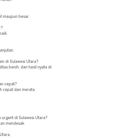
cil maupun besar.
r?
baik.
anjutan.
ain di Sulawesi Utara?
as benih, dan hasil nyata di
an cepat?
ih cepat dan merata.
 urgent di Sulawesi Utara?
uhan mendesak.
 Utara.