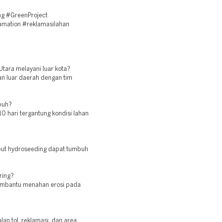
g #GreenProject
amation #reklamasilahan
Utara melayani luar kota?
an luar daerah dengan tim
buh?
 hari tergantung kondisi lahan
mput hydroseeding dapat tumbuh
ring?
embantu menahan erosi pada
lan tol, reklamasi, dan area