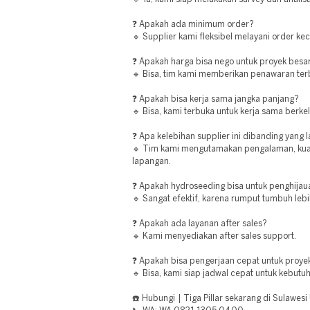
❓ Apakah ada minimum order?
🔹 Supplier kami fleksibel melayani order ke
❓ Apakah harga bisa nego untuk proyek besa
🔹 Bisa, tim kami memberikan penawaran ter
❓ Apakah bisa kerja sama jangka panjang?
🔹 Bisa, kami terbuka untuk kerja sama berkel
❓ Apa kelebihan supplier ini dibanding yang l
🔹 Tim kami mengutamakan pengalaman, kualit
lapangan.
❓ Apakah hydroseeding bisa untuk penghijau
🔹 Sangat efektif, karena rumput tumbuh leb
❓ Apakah ada layanan after sales?
🔹 Kami menyediakan after sales support.
❓ Apakah bisa pengerjaan cepat untuk proyek
🔹 Bisa, kami siap jadwal cepat untuk kebut
☎️ Hubungi | Tiga Pillar sekarang di Sulawesi