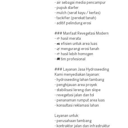
- air sebagai media pencampur
- pupuk starter
- mulch (serat kayu / kertas)
- tackifier (perekat tanah)
- aditif pelindung erosi
### Manfaat Revegetasi Modern
- 🌱 hasil merata
- 🚜 efisien untuk area luas
- 🌿 mengurangi erosi tanah
- 🌱 hasil lebih homogen
- 🚚 tim profesional
### Layanan Jasa Hydroseeding
Kami menyediakan layanan:
- hydroseeding lahan tambang
- penghijauan area proyek
- stabilisasi lereng dan slope
- revegetasi jalan dan tol
- penanaman rumput area luas
- konsultasi reklamasi lahan
Layanan untuk:
- perusahaan tambang
- kontraktor jalan dan infrastruktur