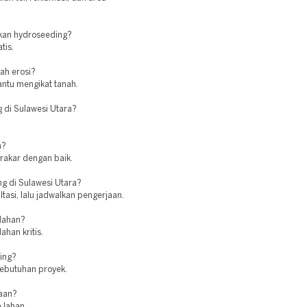
kan hydroseeding?
tis.
ah erosi?
antu mengikat tanah.
g di Sulawesi Utara?
n?
erakar dengan baik.
 di Sulawesi Utara?
tasi, lalu jadwalkan pengerjaan.
 lahan?
ahan kritis.
ing?
kebutuhan proyek.
jaan?
 lahan.