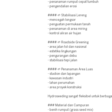
- penanaman rumput cepat tumbuh
- pengendalian erosi
#### 🌱 Stabilisasi Lereng
- mencegah longsor
- penguatan permukaan tanah
- penanaman di area miring
- kontrol aliran air hujan
#### 🌱 Roadside Greening
- area jalan tol dan nasional
- estetika lingkungan
- pengurangan debu
- stabilisasi tepi jalan
#### 🌱 Penanaman Area Luas
- stadion dan lapangan
- kawasan industri
- lahan perumahan
- area proyek konstruksi
Hydroseeding sangat fleksibel untuk berbag
### Material dan Campuran
- benih rumput (grass seed mix)