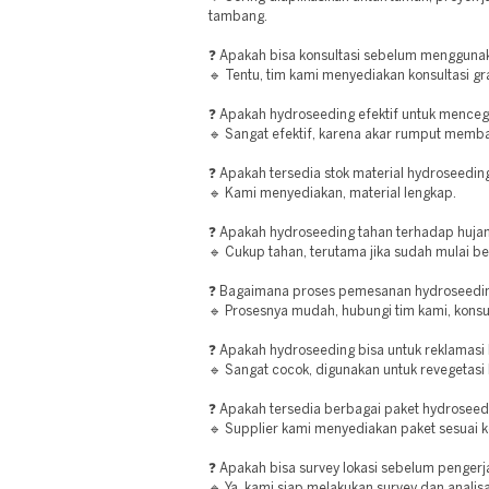
tambang.
❓ Apakah bisa konsultasi sebelum mengguna
🔹 Tentu, tim kami menyediakan konsultasi gra
❓ Apakah hydroseeding efektif untuk menceg
🔹 Sangat efektif, karena akar rumput memb
❓ Apakah tersedia stok material hydroseedin
🔹 Kami menyediakan, material lengkap.
❓ Apakah hydroseeding tahan terhadap huja
🔹 Cukup tahan, terutama jika sudah mulai b
❓ Bagaimana proses pemesanan hydroseeding
🔹 Prosesnya mudah, hubungi tim kami, konsul
❓ Apakah hydroseeding bisa untuk reklamasi
🔹 Sangat cocok, digunakan untuk revegetasi l
❓ Apakah tersedia berbagai paket hydroseed
🔹 Supplier kami menyediakan paket sesuai 
❓ Apakah bisa survey lokasi sebelum penger
🔹 Ya, kami siap melakukan survey dan analisa