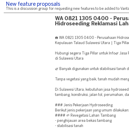
New feature proposals
This is a discussion group for requesting new features to be added to Vantag
WA 0821 1305 0400 - Peru
Hidroseeding Reklamasi Lah
☎️ WA 0821 1305 0400 - Perusahaan Hidros
Kepulauan Talaud Sulawesi Utara | Tiga Pilla
Hubungi segera Tiga Pillar untuk Info🌿 Jas
di Sulawesi Utara
🌿 Banyak digunakan untuk stabilisasi tanah 
Tanpa vegetasi yang baik, tanah mudah meng
Di Sulawesi Utara, kebutuhan jasa hydroseed
tambang, konstruksi, jalan tol, perumahan, d
### Jenis Pekerjaan Hydroseeding
Berikut jenis pekerjaan yang umum dilakukan
#### 🌱 Revegetasi Lahan Tambang
- penghijauan area bekas tambang
- stabilisasi tanah