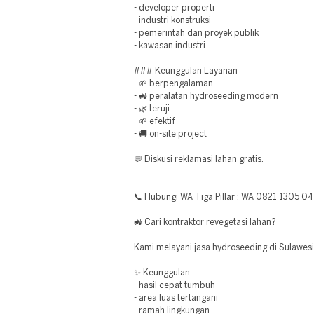
- developer properti
- industri konstruksi
- pemerintah dan proyek publik
- kawasan industri
### Keunggulan Layanan
- 🌱 berpengalaman
- 🚜 peralatan hydroseeding modern
- 🌿 teruji
- 🌱 efektif
- 🚚 on-site project
💬 Diskusi reklamasi lahan gratis.
📞 Hubungi WA Tiga Pillar : WA 0821 1305 0
🚜 Cari kontraktor revegetasi lahan?
Kami melayani jasa hydroseeding di Sulawesi
✨ Keunggulan:
- hasil cepat tumbuh
- area luas tertangani
- ramah lingkungan