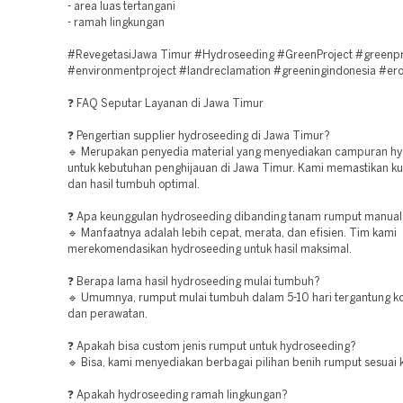
- area luas tertangani
- ramah lingkungan
#RevegetasiJawa Timur #Hydroseeding #GreenProject #greenpr
#environmentproject #landreclamation #greeningindonesia #ero
❓ FAQ Seputar Layanan di Jawa Timur
❓ Pengertian supplier hydroseeding di Jawa Timur?
🔹 Merupakan penyedia material yang menyediakan campuran h
untuk kebutuhan penghijauan di Jawa Timur. Kami memastikan ku
dan hasil tumbuh optimal.
❓ Apa keunggulan hydroseeding dibanding tanam rumput manual
🔹 Manfaatnya adalah lebih cepat, merata, dan efisien. Tim kami
merekomendasikan hydroseeding untuk hasil maksimal.
❓ Berapa lama hasil hydroseeding mulai tumbuh?
🔹 Umumnya, rumput mulai tumbuh dalam 5-10 hari tergantung ko
dan perawatan.
❓ Apakah bisa custom jenis rumput untuk hydroseeding?
🔹 Bisa, kami menyediakan berbagai pilihan benih rumput sesuai 
❓ Apakah hydroseeding ramah lingkungan?