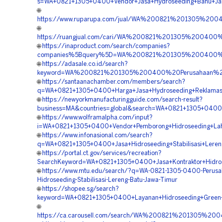
s=WA+0821+1305+0400+Vendor+Jasa+Hydroseeding+Bahu+Jal
🌐
https://www.ruparupa.com/jual/WA%200821%201305%20
🌐
https://ruangjual.com/cari/WA%200821%201305%20040
🌐
https://inaproduct.com/search/companies?
companies%5Bquery%5D=WA%200821%201305%200400%2
🌐
https://adasale.co.id/search?
keyword=WA%200821%201305%200400%20Perusahaan%20
🌐
https://santaanachamber.com/members/search?
q=WA+0821+1305+0400+Harga+Jasa+Hydroseeding+Reklamas
🌐
https://newyorkmanufacturingguide.com/search-result?
business=MA&countries=global&search=WA+0821+1305+0400
🌐
https://www.wolframalpha.com/input?
i=WA+0821+1305+0400+Vendor+Pemborong+Hidroseeding+La
🌐
https://www.infonasional.com/search?
q=WA+0821+1305+0400+Jasa+Hidroseeding+Stabilisasi+Lere
🌐
https://portal.ct.gov/services/recreation?
SearchKeyword=WA+0821+1305+0400+Jasa+Kontraktor+Hidro
🌐
https://www.mtu.edu/search/?q=WA-0821-1305-0400-Perusa
Hidroseeding-Stabilisasi-Lereng-Batu-Jawa-Timur
🌐
https://shopee.sg/search?
keyword=WA+0821+1305+0400+Layanan+Hidroseeding+Green+
🌐
https://ca.carousell.com/search/WA%200821%201305%2