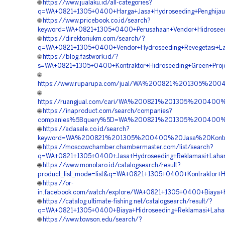
🌐
https://www.jualaku.id/all-categories?
q=WA+0821+1305+0400+Harga+Jasa+Hydroseeding+Penghijau
🌐
https://www.pricebook.co.id/search?
keyword=WA+0821+1305+0400+Perusahaan+Vendor+Hidroseed
🌐
https://direktoriukm.com/search/?
q=WA+0821+1305+0400+Vendor+Hydroseeding+Revegetasi+L
🌐
https://blog.fastwork.id/?
s=WA+0821+1305+0400+Kontraktor+Hidroseeding+Green+Proj
🌐
https://www.ruparupa.com/jual/WA%200821%201305%200
🌐
https://ruangjual.com/cari/WA%200821%201305%20040
🌐
https://inaproduct.com/search/companies?
companies%5Bquery%5D=WA%200821%201305%200400%2
🌐
https://adasale.co.id/search?
keyword=WA%200821%201305%200400%20Jasa%20Kontra
🌐
https://moscowchamber.chambermaster.com/list/search?
q=WA+0821+1305+0400+Jasa+Hydroseeding+Reklamasi+Laha
🌐
https://www.monotaro.id/catalogsearch/result?
product_list_mode=list&q=WA+0821+1305+0400+Kontraktor+H
🌐
https://or-
in.facebook.com/watch/explore/WA+0821+1305+0400+Biaya+
🌐
https://catalog.ultimate-fishing.net/catalogsearch/result/?
q=WA+0821+1305+0400+Biaya+Hidroseeding+Reklamasi+Laha
🌐
https://www.towson.edu/search/?