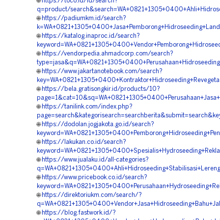
🌐
https://toco.id/id/search?
q=product/search&search=WA+0821+1305+0400+Ahli+Hidrose
🌐
https://padiumkm.id/search?
k=WA+0821+1305+0400+Jasa+Pemborong+Hidroseeding+Land+
🌐
https://katalog.inaproc.id/search?
keyword=WA+0821+1305+0400+Vendor+Pemborong+Hidroseed
🌐
https://vendorpedia.ahmadcorp.com/search?
type=jasa&q=WA+0821+1305+0400+Perusahaan+Hidroseedin
🌐
https://www.jakartanotebook.com/search?
key=WA+0821+1305+0400+Kontraktor+Hidroseeding+Revegeta
🌐
https://bela.gratisongkir.id/products/10?
page=1&cat=10&sq=WA+0821+1305+0400+Perusahaan+Jasa+Hy
🌐
https://tanilink.com/index.php?
page=search&kategorisearch=searchberita&submit=search
🌐
https://dodolan.jogjakota.go.id/search?
keyword=WA+0821+1305+0400+Pemborong+Hidroseeding+Peng
🌐
https://lakukan.co.id/search?
keyword=WA+0821+1305+0400+Spesialis+Hydroseeding+Rekl
🌐
https://www.jualaku.id/all-categories?
q=WA+0821+1305+0400+Ahli+Hidroseeding+Stabilisasi+Leren
🌐
https://www.pricebook.co.id/search?
keyword=WA+0821+1305+0400+Perusahaan+Hydroseeding+Re
🌐
https://direktoriukm.com/search/?
q=WA+0821+1305+0400+Vendor+Jasa+Hidroseeding+Bahu+Jal
🌐
https://blog.fastwork.id/?