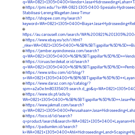
q=WA+0821+1305+0400+Vendor+Jasa+Hidroseeding+Lahan+T
🌐
https://pmi.edu/?s=WA-0821-1305-0400-Spesialis-Hydroseed
Stabilisasi-Lereng-Magetan-Jawa-Timur
🌐
https://shopee.com.my/search?
keyword=WA+0821+1305+0400+Biaya+Jasa+Hydroseeding+Re
🌐
https://au.carousell.com/search/WA%200821%201305%
🌐
https://www.ebay.es/sch/i.html?
_nkw=WA+0821+1305+0400+%5B%5BTigapillar%5D%5D++Biaya
🌐
https://jember.ayoindonesia.com/search?
q=WA+0821+1305+0400+%5B%5BTigapillar%5D%5D++Vendor+
🌐
https://ciruas.terdekat.or.id/search?
q=WA+0821+1305+0400+%5B%5BTigapillar%5D%5D++Pembor
🌐
https://www.sribu.com/id/blog/?
s=WA+0821+1305+0400+%5B%5BTigapillar%5D%5D++Layanan
🌐
https://www.daraz.com.np/catalog/?
spm=a2a0e.tm80335409.search.d_go&q=WA+0821+1305+040
🌐
https://www.olx.pt/ads/q-
WA+0821+1305+0400+%5B%5BTigapillar%5D%5D++Jasa+Pemb
🌐
https://www.jakmall.com/search?
q=WA+0821+1305+0400+Perusahaan+Jasa+Hidroseeding+Lah
🌐
https://toco.id/id/search?
q=product/search&search=WA+0821+1305+0400+Layanan+Hi
🌐
https://padiumkm.id/search?
k=WA+0821+1305+0400+Ahli+Hidroseeding+Land+Scaping+Hi