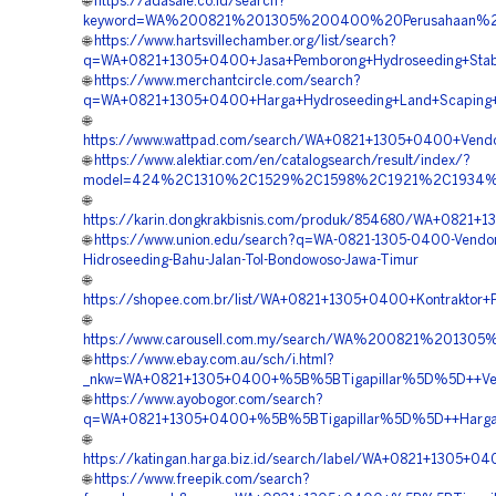
🌐
https://adasale.co.id/search?
keyword=WA%200821%201305%200400%20Perusahaan%20
🌐
https://www.hartsvillechamber.org/list/search?
q=WA+0821+1305+0400+Jasa+Pemborong+Hydroseeding+Stabi
🌐
https://www.merchantcircle.com/search?
q=WA+0821+1305+0400+Harga+Hydroseeding+Land+Scaping+
🌐
https://www.wattpad.com/search/WA+0821+1305+0400+Vendor
🌐
https://www.alektiar.com/en/catalogsearch/result/index/?
model=424%2C1310%2C1529%2C1598%2C1921%2C1934%2C19
🌐
https://karin.dongkrakbisnis.com/produk/854680/WA+0821+
🌐
https://www.union.edu/search?q=WA-0821-1305-0400-Vendo
Hidroseeding-Bahu-Jalan-Tol-Bondowoso-Jawa-Timur
🌐
https://shopee.com.br/list/WA+0821+1305+0400+Kontrakto
🌐
https://www.carousell.com.my/search/WA%200821%201
🌐
https://www.ebay.com.au/sch/i.html?
_nkw=WA+0821+1305+0400+%5B%5BTigapillar%5D%5D++Vend
🌐
https://www.ayobogor.com/search?
q=WA+0821+1305+0400+%5B%5BTigapillar%5D%5D++Harga+
🌐
https://katingan.harga.biz.id/search/label/WA+0821+1305+
🌐
https://www.freepik.com/search?