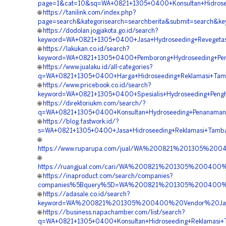
page=1&cat=10&sq=WA+0821+1305+0400+Konsultan+Hidroseed
🌐
https://tanilink.com/index.php?
page=search&kategorisearch=searchberita&submit=search&k
🌐
https://dodolan.jogjakota.go.id/search?
keyword=WA+0821+1305+0400+Jasa+Hydroseeding+Revegetas
🌐
https://lakukan.co.id/search?
keyword=WA+0821+1305+0400+Pemborong+Hydroseeding+Peng
🌐
https://www.jualaku.id/all-categories?
q=WA+0821+1305+0400+Harga+Hidroseeding+Reklamasi+Tam
🌐
https://www.pricebook.co.id/search?
keyword=WA+0821+1305+0400+Spesialis+Hydroseeding+Pengh
🌐
https://direktoriukm.com/search/?
q=WA+0821+1305+0400+Konsultan+Hydroseeding+Penanaman
🌐
https://blog.fastwork.id/?
s=WA+0821+1305+0400+Jasa+Hidroseeding+Reklamasi+Tamb
🌐
https://www.ruparupa.com/jual/WA%200821%201305%20
🌐
https://ruangjual.com/cari/WA%200821%201305%200400
🌐
https://inaproduct.com/search/companies?
companies%5Bquery%5D=WA%200821%201305%200400%2
🌐
https://adasale.co.id/search?
keyword=WA%200821%201305%200400%20Vendor%20Jasa
🌐
https://business.napachamber.com/list/search?
q=WA+0821+1305+0400+Konsultan+Hidroseeding+Reklamasi+