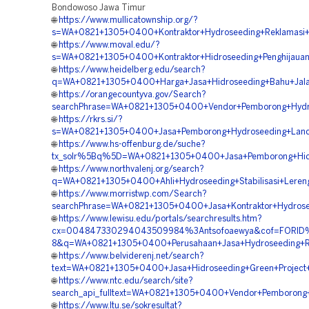
Bondowoso Jawa Timur
🌐
https://www.mullicatownship.org/?
s=WA+0821+1305+0400+Kontraktor+Hydroseeding+Reklamasi
🌐
https://www.moval.edu/?
s=WA+0821+1305+0400+Kontraktor+Hidroseeding+Penghijauan
🌐
https://www.heidelberg.edu/search?
q=WA+0821+1305+0400+Harga+Jasa+Hidroseeding+Bahu+Jal
🌐
https://orangecountyva.gov/Search?
searchPhrase=WA+0821+1305+0400+Vendor+Pemborong+Hydros
🌐
https://rkrs.si/?
s=WA+0821+1305+0400+Jasa+Pemborong+Hydroseeding+Land+
🌐
https://www.hs-offenburg.de/suche?
tx_solr%5Bq%5D=WA+0821+1305+0400+Jasa+Pemborong+Hidr
🌐
https://www.northvalenj.org/search?
q=WA+0821+1305+0400+Ahli+Hydroseeding+Stabilisasi+Lere
🌐
https://www.morristwp.com/Search?
searchPhrase=WA+0821+1305+0400+Jasa+Kontraktor+Hydrose
🌐
https://www.lewisu.edu/portals/searchresults.htm?
cx=004847330294043509984%3Antsofoaewya&cof=FORID%
8&q=WA+0821+1305+0400+Perusahaan+Jasa+Hydroseeding+R
🌐
https://www.belviderenj.net/search?
text=WA+0821+1305+0400+Jasa+Hidroseeding+Green+Project
🌐
https://www.ntc.edu/search/site?
search_api_fulltext=WA+0821+1305+0400+Vendor+Pemborong+
🌐
https://www.ltu.se/sokresultat?