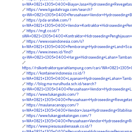
s=WA+0821+1305+0400+Biaya+Jasa+Hydroseeding+Revegetas
🔗
https://www.ligaolahraga.com/search?
q=WA+0821+1305+0400+Perusahaan+Vendor+Hydroseeding+Ba
🔗
https://pda-arsitek.com/?
s=WA+0821+1305+0400+Vendor+Kontraktor+Hidroseeding+Pe
🔗
https://mgt.co.id/?
sWA+0821+1305+0400+Kontraktor+Hidroseeding+Penghijauan
🔗
https://www.voaindonesia.com/s?
k=WA+0821+1305+0400+Pemborong+Hydroseeding+Land+Scap
🔗
https://www.inews.id/find?
q=WA+0821+1305+0400+Harga+Hidroseeding+Lahan+Tamban
🔗
https://rslkontraktorsyariahlampung.com/cari/WA+0821+130
🔗
https://kontainerindonesia.co.id/?
s=WA+0821+1305+0400+Layanan+Hydroseeding+Lahan+Tamb
🔗
http://blog.ma-nurulhuda.sch.id/search?
q=WA+0821+1305+0400+Perusahaan+Vendor+Hydroseeding+
🔗
https://www.tukangsolo.com/?
s=WA+0821+1305+0400+Perusahaan+Hydroseeding+Revegetas
🔗
https://maulanacanopy.com/?
s=WA+0821+1305+0400+Vendor+Jasa+Hydroseeding+Stabilisa
🔗
https://www.tukangpekalongan.com/?
s=WA+0821+1305+0400+Perusahaan+Vendor+Hydroseeding+Rev
🔗
https://www.piesusuaslienaaak.co.id/?
s=WA+0821+1305+0400+Perusahaan+Hidroseeding+Penanama