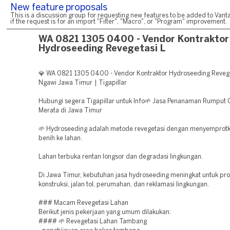
New feature proposals
This is a discussion group for requesting new features to be added to Vanta
if the request is for an import "Filter", "Macro", or "Program" improvement.
WA 0821 1305 0400 - Vendor Kontraktor
Hydroseeding Revegetasi L
💎 WA 0821 1305 0400 - Vendor Kontraktor Hydroseeding Reveg
Ngawi Jawa Timur | Tigapillar
Hubungi segera Tigapillar untuk Info🌱 Jasa Penanaman Rumput 
Merata di Jawa Timur
🌱 Hydroseeding adalah metode revegetasi dengan menyemprotk
benih ke lahan.
Lahan terbuka rentan longsor dan degradasi lingkungan.
Di Jawa Timur, kebutuhan jasa hydroseeding meningkat untuk pr
konstruksi, jalan tol, perumahan, dan reklamasi lingkungan.
### Macam Revegetasi Lahan
Berikut jenis pekerjaan yang umum dilakukan:
#### 🌱 Revegetasi Lahan Tambang