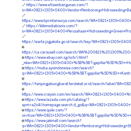
🔗
https://www.efisienbangunan.com/?
s=WA+0821+1305+0400+Vendor+Pemborong+Hidroseeding+Bah
🔗
https://www.bprintansurya.com/search/WA+0821+1305+0400+V
🔗
https://klikmediabisnis.com/?
s=WA+0821+1305+0400+Perusahaan+Hidroseeding+Green+Pro
🔗
https://warta.jogjakota.go.id/search/key/WA+0821+1305+0
🌐
https://ca.carousell.com/search/WA%200821%201305%
🌐
https://www.ebay.com.sg/sch/i.html?
_nkw=WA+0821+1305+0400+%5B%5BTigapillar%5D%5D++Harga
🌐
https://muba.ayoindonesia.com/search?
q=WA+0821+1305+0400+%5B%5BTigapillar%5D%5D++Kontrakt
🌐
https://tanjungjabungbarat.terdekat.or.id/search/label/W
🌐
https://www.craiyon.com/en/search/WA+0821+1305+0400+%
🌐
https://www.lazada.com.ph/catalog/?
spm=a2o4l.homepage.search.d_go&q=WA+0821+1305+0400+
🌐
https://www.quikr.com/?
sx=true/WA+0821+1305+0400+%5B%5BTigapillar%5D%5D++Ja
🌐
https://www.jakmall.com/search?
q=WA+0821+1305+0400+Vendor+Pemborong+Hidroseeding+Stab