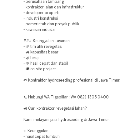
- perusahaan tambang
- kontraktor jalan dan infrastruktur
- developer properti
- industri konstruksi
- pemerintah dan proyek publik
- kawasan industri
### Keunggulan Layanan
- 🌱 tim ahli revegetasi
- 🚜 kapasitas besar
- 🌿 teruji
- 🌱 hasil cepat dan stabil
- 🚚 on-site project
🌱 Kontraktor hydroseeding profesional di Jawa Timur.
📞 Hubungi WA Tigapillar : WA 0821 1305 0400
🚜 Cari kontraktor revegetasi lahan?
Kami melayani jasa hydroseeding di Jawa Timur.
✨ Keunggulan:
- hasil cepat tumbuh