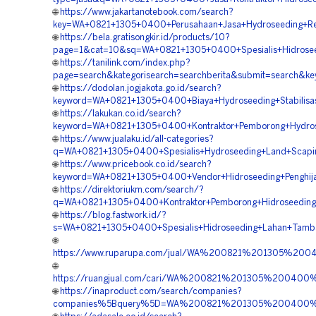
🌐
https://www.jakartanotebook.com/search?
key=WA+0821+1305+0400+Perusahaan+Jasa+Hydroseeding+R
🌐
https://bela.gratisongkir.id/products/10?
page=1&cat=10&sq=WA+0821+1305+0400+Spesialis+Hidrose
🌐
https://tanilink.com/index.php?
page=search&kategorisearch=searchberita&submit=search&
🌐
https://dodolan.jogjakota.go.id/search?
keyword=WA+0821+1305+0400+Biaya+Hydroseeding+Stabilisa
🌐
https://lakukan.co.id/search?
keyword=WA+0821+1305+0400+Kontraktor+Pemborong+Hydros
🌐
https://www.jualaku.id/all-categories?
q=WA+0821+1305+0400+Spesialis+Hydroseeding+Land+Scapi
🌐
https://www.pricebook.co.id/search?
keyword=WA+0821+1305+0400+Vendor+Hidroseeding+Penghij
🌐
https://direktoriukm.com/search/?
q=WA+0821+1305+0400+Kontraktor+Pemborong+Hidroseeding
🌐
https://blog.fastwork.id/?
s=WA+0821+1305+0400+Spesialis+Hidroseeding+Lahan+Tam
🌐
https://www.ruparupa.com/jual/WA%200821%201305%2
🌐
https://ruangjual.com/cari/WA%200821%201305%20040
🌐
https://inaproduct.com/search/companies?
companies%5Bquery%5D=WA%200821%201305%200400%2