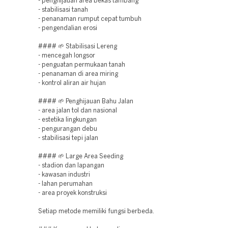
- penghijauan area bekas tambang
- stabilisasi tanah
- penanaman rumput cepat tumbuh
- pengendalian erosi
#### 🌱 Stabilisasi Lereng
- mencegah longsor
- penguatan permukaan tanah
- penanaman di area miring
- kontrol aliran air hujan
#### 🌱 Penghijauan Bahu Jalan
- area jalan tol dan nasional
- estetika lingkungan
- pengurangan debu
- stabilisasi tepi jalan
#### 🌱 Large Area Seeding
- stadion dan lapangan
- kawasan industri
- lahan perumahan
- area proyek konstruksi
Setiap metode memiliki fungsi berbeda.