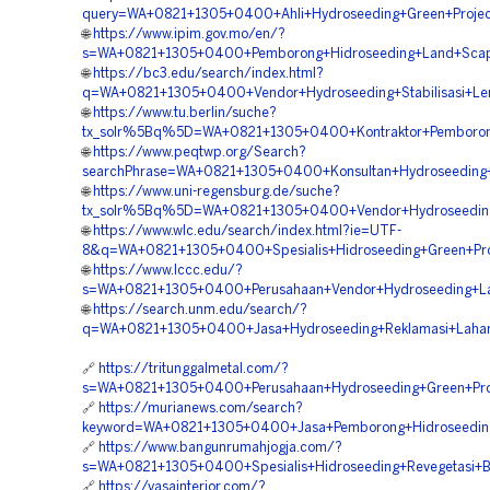
query=WA+0821+1305+0400+Ahli+Hydroseeding+Green+Proje
🌐
https://www.ipim.gov.mo/en/?
s=WA+0821+1305+0400+Pemborong+Hidroseeding+Land+Scapi
🌐
https://bc3.edu/search/index.html?
q=WA+0821+1305+0400+Vendor+Hydroseeding+Stabilisasi+L
🌐
https://www.tu.berlin/suche?
tx_solr%5Bq%5D=WA+0821+1305+0400+Kontraktor+Pemborong
🌐
https://www.peqtwp.org/Search?
searchPhrase=WA+0821+1305+0400+Konsultan+Hydroseeding+
🌐
https://www.uni-regensburg.de/suche?
tx_solr%5Bq%5D=WA+0821+1305+0400+Vendor+Hydroseedin
🌐
https://www.wlc.edu/search/index.html?ie=UTF-
8&q=WA+0821+1305+0400+Spesialis+Hidroseeding+Green+Pr
🌐
https://www.lccc.edu/?
s=WA+0821+1305+0400+Perusahaan+Vendor+Hydroseeding+La
🌐
https://search.unm.edu/search/?
q=WA+0821+1305+0400+Jasa+Hydroseeding+Reklamasi+Lahan
🔗
https://tritunggalmetal.com/?
s=WA+0821+1305+0400+Perusahaan+Hydroseeding+Green+Pro
🔗
https://murianews.com/search?
keyword=WA+0821+1305+0400+Jasa+Pemborong+Hidroseedin
🔗
https://www.bangunrumahjogja.com/?
s=WA+0821+1305+0400+Spesialis+Hidroseeding+Revegetasi
🔗
https://yasainterior.com/?