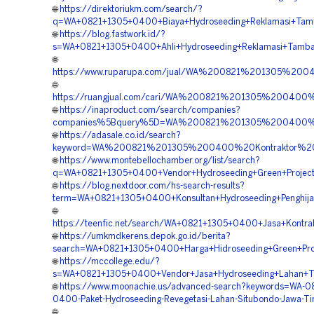
🌐
https://direktoriukm.com/search/?
q=WA+0821+1305+0400+Biaya+Hydroseeding+Reklamasi+Tam
🌐
https://blog.fastwork.id/?
s=WA+0821+1305+0400+Ahli+Hydroseeding+Reklamasi+Tamba
🌐
https://www.ruparupa.com/jual/WA%200821%201305%20
🌐
https://ruangjual.com/cari/WA%200821%201305%20040
🌐
https://inaproduct.com/search/companies?
companies%5Bquery%5D=WA%200821%201305%200400%20
🌐
https://adasale.co.id/search?
keyword=WA%200821%201305%200400%20Kontraktor%20
🌐
https://www.montebellochamber.org/list/search?
q=WA+0821+1305+0400+Vendor+Hydroseeding+Green+Project
🌐
https://blog.nextdoor.com/hs-search-results?
term=WA+0821+1305+0400+Konsultan+Hydroseeding+Penghija
🌐
https://teenfic.net/search/WA+0821+1305+0400+Jasa+Kontr
🌐
https://umkmdkerens.depok.go.id/berita?
search=WA+0821+1305+0400+Harga+Hidroseeding+Green+Pro
🌐
https://mccollege.edu/?
s=WA+0821+1305+0400+Vendor+Jasa+Hydroseeding+Lahan+T
🌐
https://www.moonachie.us/advanced-search?keywords=WA-0
0400-Paket-Hydroseeding-Revegetasi-Lahan-Situbondo-Jawa-T
🌐