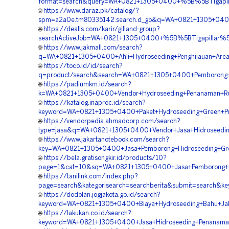
format=search&query=WA+0821+1305+0400+%5B%5BTigapilla
🌐
https://www.daraz.pk/catalog/?
spm=a2a0e.tm80335142.search.d_go&q=WA+0821+1305+0400
🌐
https://dealls.com/karir/gilland-group?
searchActiveJob=WA+0821+1305+0400+%5B%5BTigapillar%5D
🌐
https://www.jakmall.com/search?
q=WA+0821+1305+0400+Ahli+Hydroseeding+Penghijauan+Are
🌐
https://toco.id/id/search?
q=product/search&search=WA+0821+1305+0400+Pemborong+H
🌐
https://padiumkm.id/search?
k=WA+0821+1305+0400+Vendor+Hydroseeding+Penanaman+R
🌐
https://katalog.inaproc.id/search?
keyword=WA+0821+1305+0400+Paket+Hydroseeding+Green+Pr
🌐
https://vendorpedia.ahmadcorp.com/search?
type=jasa&q=WA+0821+1305+0400+Vendor+Jasa+Hidroseedin
🌐
https://www.jakartanotebook.com/search?
key=WA+0821+1305+0400+Jasa+Pemborong+Hidroseeding+Gre
🌐
https://bela.gratisongkir.id/products/10?
page=1&cat=10&sq=WA+0821+1305+0400+Jasa+Pemborong+Hi
🌐
https://tanilink.com/index.php?
page=search&kategorisearch=searchberita&submit=search&
🌐
https://dodolan.jogjakota.go.id/search?
keyword=WA+0821+1305+0400+Biaya+Hydroseeding+Bahu+Jal
🌐
https://lakukan.co.id/search?
keyword=WA+0821+1305+0400+Jasa+Hidroseeding+Penanama