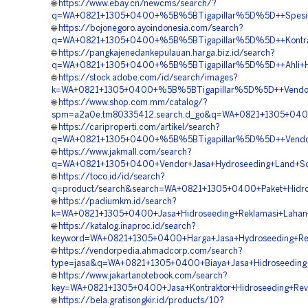
🌐
https://www.ebay.cn/newcms/search/?
q=WA+0821+1305+0400+%5B%5BTigapillar%5D%5D++Spesialis
🌐
https://bojonegoro.ayoindonesia.com/search?
q=WA+0821+1305+0400+%5B%5BTigapillar%5D%5D++Kontrakt
🌐
https://pangkajenedankepulauan.harga.biz.id/search?
q=WA+0821+1305+0400+%5B%5BTigapillar%5D%5D++Ahli+Hid
🌐
https://stock.adobe.com/id/search/images?
k=WA+0821+1305+0400+%5B%5BTigapillar%5D%5D++Vendor+Ko
🌐
https://www.shop.com.mm/catalog/?
spm=a2a0e.tm80335412.search.d_go&q=WA+0821+1305+0400+
🌐
https://cariproperti.com/artikel/search?
q=WA+0821+1305+0400+%5B%5BTigapillar%5D%5D++Vendor+
🌐
https://www.jakmall.com/search?
q=WA+0821+1305+0400+Vendor+Jasa+Hydroseeding+Land+Sca
🌐
https://toco.id/id/search?
q=product/search&search=WA+0821+1305+0400+Paket+Hidro
🌐
https://padiumkm.id/search?
k=WA+0821+1305+0400+Jasa+Hidroseeding+Reklamasi+Lahan
🌐
https://katalog.inaproc.id/search?
keyword=WA+0821+1305+0400+Harga+Jasa+Hydroseeding+Rek
🌐
https://vendorpedia.ahmadcorp.com/search?
type=jasa&q=WA+0821+1305+0400+Biaya+Jasa+Hidroseeding
🌐
https://www.jakartanotebook.com/search?
key=WA+0821+1305+0400+Jasa+Kontraktor+Hidroseeding+Rev
🌐
https://bela.gratisongkir.id/products/10?