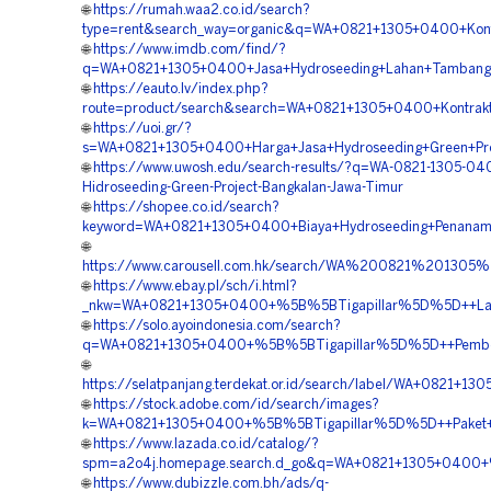
🌐
https://rumah.waa2.co.id/search?
type=rent&search_way=organic&q=WA+0821+1305+0400+Kontra
🌐
https://www.imdb.com/find/?
q=WA+0821+1305+0400+Jasa+Hydroseeding+Lahan+Tambang
🌐
https://eauto.lv/index.php?
route=product/search&search=WA+0821+1305+0400+Kontrakt
🌐
https://uoi.gr/?
s=WA+0821+1305+0400+Harga+Jasa+Hydroseeding+Green+Pro
🌐
https://www.uwosh.edu/search-results/?q=WA-0821-1305-04
Hidroseeding-Green-Project-Bangkalan-Jawa-Timur
🌐
https://shopee.co.id/search?
keyword=WA+0821+1305+0400+Biaya+Hydroseeding+Penanam
🌐
https://www.carousell.com.hk/search/WA%200821%2013
🌐
https://www.ebay.pl/sch/i.html?
_nkw=WA+0821+1305+0400+%5B%5BTigapillar%5D%5D++Layan
🌐
https://solo.ayoindonesia.com/search?
q=WA+0821+1305+0400+%5B%5BTigapillar%5D%5D++Pemboro
🌐
https://selatpanjang.terdekat.or.id/search/label/WA+082
🌐
https://stock.adobe.com/id/search/images?
k=WA+0821+1305+0400+%5B%5BTigapillar%5D%5D++Paket+Hy
🌐
https://www.lazada.co.id/catalog/?
spm=a2o4j.homepage.search.d_go&q=WA+0821+1305+0400+%
🌐
https://www.dubizzle.com.bh/ads/q-