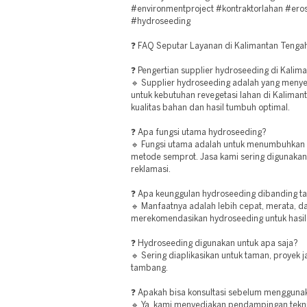
#environmentproject #kontraktorlahan #eros
#hydroseeding
❓ FAQ Seputar Layanan di Kalimantan Tenga
❓ Pengertian supplier hydroseeding di Kalim
🔹 Supplier hydroseeding adalah yang meny
untuk kebutuhan revegetasi lahan di Kalima
kualitas bahan dan hasil tumbuh optimal.
❓ Apa fungsi utama hydroseeding?
🔹 Fungsi utama adalah untuk menumbuhkan
metode semprot. Jasa kami sering digunakan
reklamasi.
❓ Apa keunggulan hydroseeding dibanding 
🔹 Manfaatnya adalah lebih cepat, merata, da
merekomendasikan hydroseeding untuk hasil
❓ Hydroseeding digunakan untuk apa saja?
🔹 Sering diaplikasikan untuk taman, proyek ja
tambang.
❓ Apakah bisa konsultasi sebelum mengguna
🔹 Ya, kami menyediakan pendampingan tekni