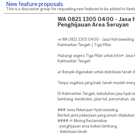
New feature proposals
This is a discussion group for requesting new features to be added to Vantag
WA 0821 1305 0400 - Jasa 
Penghijauan Area Seruyan
📣 WA 0821 1305 0400 - Jasa Hidroseeding 
Kalimantan Tengah | Tiga Pillar
Hubungi segera Tiga Pillar untuk Info🌱 Jasa
Kalimantan Tengah
🌿 Banyak digunakan untuk stabilisasi tanah 
Tanpa vegetasi yang baik, tanah mudah meng
Di Kalimantan Tengah, kebutuhan jasa hydro
tambang, konstruksi, jalan tol, perumahan, d
### Jenis Pekerjaan Hydroseeding
Berikut jenis pekerjaan yang umum dilakukan
#### 🌱 Mining Reclamation
- penghijauan area bekas tambang
- stabilisasi tanah