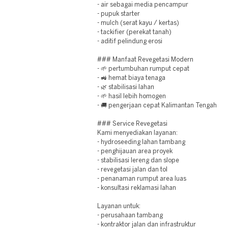
- air sebagai media pencampur
- pupuk starter
- mulch (serat kayu / kertas)
- tackifier (perekat tanah)
- aditif pelindung erosi
### Manfaat Revegetasi Modern
- 🌱 pertumbuhan rumput cepat
- 🚜 hemat biaya tenaga
- 🌿 stabilisasi lahan
- 🌱 hasil lebih homogen
- 🚚 pengerjaan cepat Kalimantan Tengah
### Service Revegetasi
Kami menyediakan layanan:
- hydroseeding lahan tambang
- penghijauan area proyek
- stabilisasi lereng dan slope
- revegetasi jalan dan tol
- penanaman rumput area luas
- konsultasi reklamasi lahan
Layanan untuk:
- perusahaan tambang
- kontraktor jalan dan infrastruktur