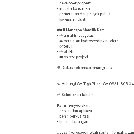
- developer properti
- industri konstruksi
- pemerintah dan proyek publik
- kawasan industri
### Mengapa Memilih Kami
- 🌱 tim ahli revegetasi
- 🚜 peralatan hydroseeding modern
- 🌿 teruji
- 🌱 efektif
- 🚚 on-site project
💬 Diskusi reklamasi lahan gratis.
📞 Hubungi WA Tiga Pillar : WA 0821 1305 0
🌱 Solusi erosi tanah?
Kami menyediakan:
- desain dan aplikasi
- benih berkualitas
- tim ahli lapangan
#JasaHydroseedingKalimantan Tengah #La