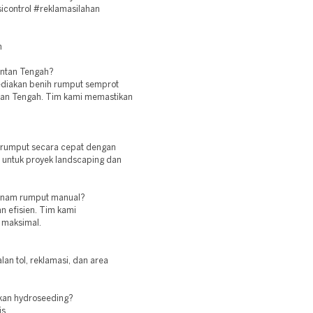
icontrol #reklamasilahan
h
antan Tengah?
ediakan benih rumput semprot
ntan Tengah. Tim kami memastikan
 rumput secara cepat dengan
 untuk proyek landscaping dan
tanam rumput manual?
n efisien. Tim kami
 maksimal.
lan tol, reklamasi, dan area
kan hydroseeding?
s.