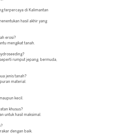
ng terpercaya di Kalimantan
enentukan hasil akhir yang
ah erosi?
antu mengikat tanah.
 hydroseeding?
seperti rumput jepang, bermuda,
ua jenis tanah?
puran material.
maupun kecil.
atan khusus?
an untuk hasil maksimal.
n?
erakar dengan baik.