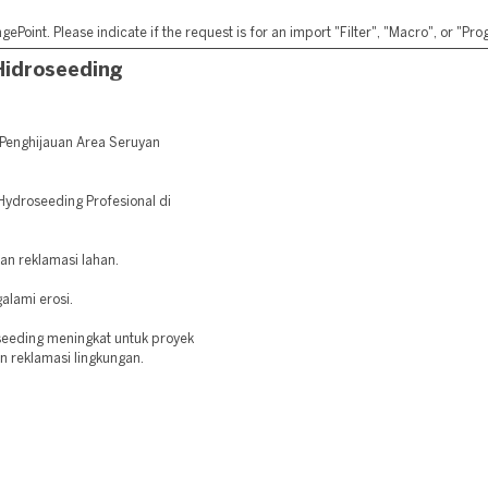
ePoint. Please indicate if the request is for an import "Filter", "Macro", or "P
Hidroseeding
Penghijauan Area Seruyan
 Hydroseeding Profesional di
dan reklamasi lahan.
alami erosi.
seeding meningkat untuk proyek
an reklamasi lingkungan.
: