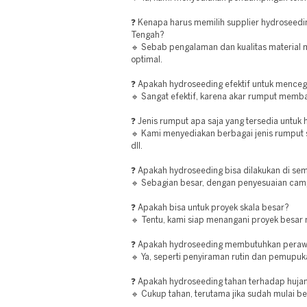
❓ Kenapa harus memilih supplier hydroseedi
Tengah?
🔹 Sebab pengalaman dan kualitas material m
optimal.
❓ Apakah hydroseeding efektif untuk menceg
🔹 Sangat efektif, karena akar rumput memb
❓ Jenis rumput apa saja yang tersedia untuk
🔹 Kami menyediakan berbagai jenis rumput 
dll.
❓ Apakah hydroseeding bisa dilakukan di sem
🔹 Sebagian besar, dengan penyesuaian cam
❓ Apakah bisa untuk proyek skala besar?
🔹 Tentu, kami siap menangani proyek besar 
❓ Apakah hydroseeding membutuhkan peraw
🔹 Ya, seperti penyiraman rutin dan pemupuk
❓ Apakah hydroseeding tahan terhadap huja
🔹 Cukup tahan, terutama jika sudah mulai b