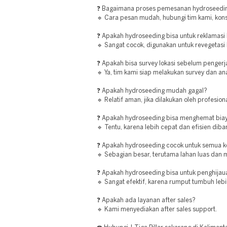
❓ Bagaimana proses pemesanan hydroseedin
🔹 Cara pesan mudah, hubungi tim kami, konsu
❓ Apakah hydroseeding bisa untuk reklamasi
🔹 Sangat cocok, digunakan untuk revegetasi l
❓ Apakah bisa survey lokasi sebelum penger
🔹 Ya, tim kami siap melakukan survey dan ana
❓ Apakah hydroseeding mudah gagal?
🔹 Relatif aman, jika dilakukan oleh profesiona
❓ Apakah hydroseeding bisa menghemat bia
🔹 Tentu, karena lebih cepat dan efisien di
❓ Apakah hydroseeding cocok untuk semua ko
🔹 Sebagian besar, terutama lahan luas dan m
❓ Apakah hydroseeding bisa untuk penghijau
🔹 Sangat efektif, karena rumput tumbuh leb
❓ Apakah ada layanan after sales?
🔹 Kami menyediakan after sales support.