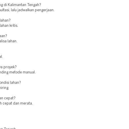
g di Kalimantan Tengah?
ltasi, lalu jadwalkan pengerjaan.
 lahan?
ahan kritis.
jaan?
lisa lahan.
l.
ya proyek?
banding metode manual.
ndisi lahan?
iring.
an cepat?
ih cepat dan merata.