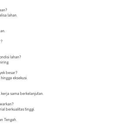
jaan?
lisa lahan.
man.
r?
ndisi lahan?
iring.
oyek besar?
hingga eksekusi.
 kerja sama berkelanjutan.
awarkan?
l berkualitas tinggi.
tan Tengah.