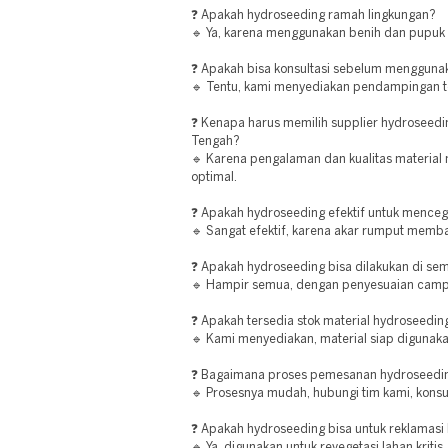
❓ Apakah hydroseeding ramah lingkungan?
🔹 Ya, karena menggunakan benih dan pupuk 
❓ Apakah bisa konsultasi sebelum mengguna
🔹 Tentu, kami menyediakan pendampingan t
❓ Kenapa harus memilih supplier hydroseedi
Tengah?
🔹 Karena pengalaman dan kualitas material 
optimal.
❓ Apakah hydroseeding efektif untuk menceg
🔹 Sangat efektif, karena akar rumput memb
❓ Apakah hydroseeding bisa dilakukan di sem
🔹 Hampir semua, dengan penyesuaian campu
❓ Apakah tersedia stok material hydroseedin
🔹 Kami menyediakan, material siap digunaka
❓ Bagaimana proses pemesanan hydroseedin
🔹 Prosesnya mudah, hubungi tim kami, konsul
❓ Apakah hydroseeding bisa untuk reklamasi
🔹 Ya, digunakan untuk revegetasi lahan kritis.