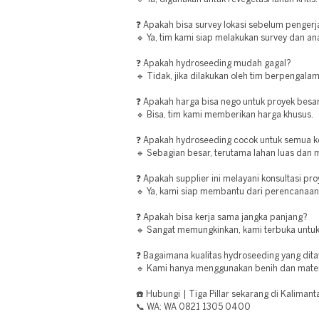
❓ Apakah bisa survey lokasi sebelum penger
🔹 Ya, tim kami siap melakukan survey dan ana
❓ Apakah hydroseeding mudah gagal?
🔹 Tidak, jika dilakukan oleh tim berpengala
❓ Apakah harga bisa nego untuk proyek besa
🔹 Bisa, tim kami memberikan harga khusus.
❓ Apakah hydroseeding cocok untuk semua ko
🔹 Sebagian besar, terutama lahan luas dan m
❓ Apakah supplier ini melayani konsultasi pr
🔹 Ya, kami siap membantu dari perencanaan 
❓ Apakah bisa kerja sama jangka panjang?
🔹 Sangat memungkinkan, kami terbuka untuk
❓ Bagaimana kualitas hydroseeding yang dit
🔹 Kami hanya menggunakan benih dan materia
☎️ Hubungi | Tiga Pillar sekarang di Kaliman
📞 WA: WA 0821 1305 0400