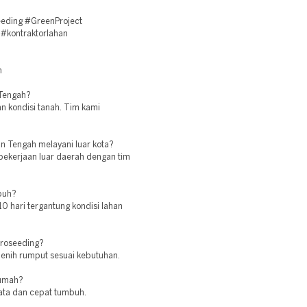
eding #GreenProject
#kontraktorlahan
h
 Tengah?
dan kondisi tanah. Tim kami
n Tengah melayani luar kota?
pekerjaan luar daerah dengan tim
buh?
 hari tergantung kondisi lahan
droseeding?
benih rumput sesuai kebutuhan.
rumah?
ata dan cepat tumbuh.