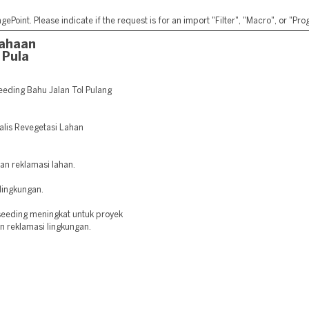
ePoint. Please indicate if the request is for an import "Filter", "Macro", or "P
sahaan
 Pula
eding Bahu Jalan Tol Pulang
ialis Revegetasi Lahan
dan reklamasi lahan.
lingkungan.
seeding meningkat untuk proyek
an reklamasi lingkungan.
: