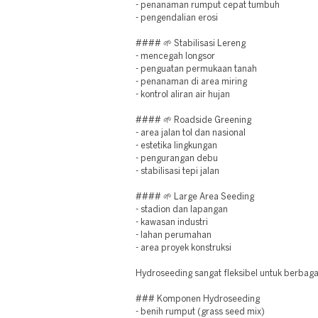
- penanaman rumput cepat tumbuh
- pengendalian erosi
#### 🌱 Stabilisasi Lereng
- mencegah longsor
- penguatan permukaan tanah
- penanaman di area miring
- kontrol aliran air hujan
#### 🌱 Roadside Greening
- area jalan tol dan nasional
- estetika lingkungan
- pengurangan debu
- stabilisasi tepi jalan
#### 🌱 Large Area Seeding
- stadion dan lapangan
- kawasan industri
- lahan perumahan
- area proyek konstruksi
Hydroseeding sangat fleksibel untuk berbag
### Komponen Hydroseeding
- benih rumput (grass seed mix)