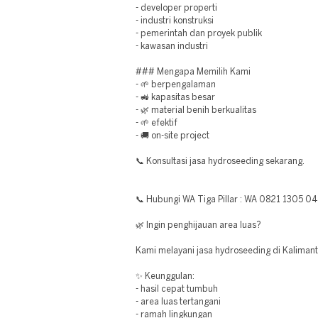
- developer properti
- industri konstruksi
- pemerintah dan proyek publik
- kawasan industri
### Mengapa Memilih Kami
- 🌱 berpengalaman
- 🚜 kapasitas besar
- 🌿 material benih berkualitas
- 🌱 efektif
- 🚚 on-site project
📞 Konsultasi jasa hydroseeding sekarang.
📞 Hubungi WA Tiga Pillar : WA 0821 1305 0
🌿 Ingin penghijauan area luas?
Kami melayani jasa hydroseeding di Kaliman
✨ Keunggulan:
- hasil cepat tumbuh
- area luas tertangani
- ramah lingkungan