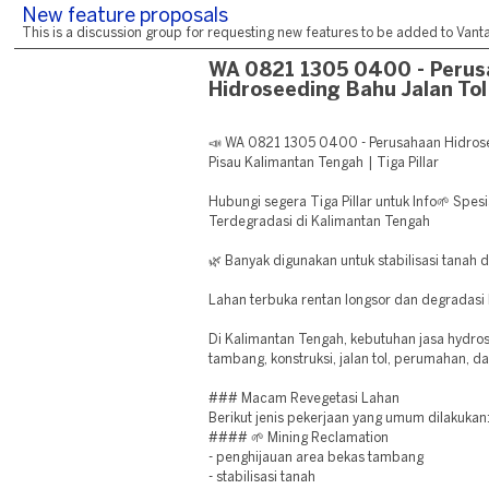
New feature proposals
This is a discussion group for requesting new features to be added to Vantag
WA 0821 1305 0400 - Peru
Hidroseeding Bahu Jalan Tol
📣 WA 0821 1305 0400 - Perusahaan Hidrose
Pisau Kalimantan Tengah | Tiga Pillar
Hubungi segera Tiga Pillar untuk Info🌱 Spes
Terdegradasi di Kalimantan Tengah
🌿 Banyak digunakan untuk stabilisasi tanah 
Lahan terbuka rentan longsor dan degradasi 
Di Kalimantan Tengah, kebutuhan jasa hydro
tambang, konstruksi, jalan tol, perumahan, d
### Macam Revegetasi Lahan
Berikut jenis pekerjaan yang umum dilakukan
#### 🌱 Mining Reclamation
- penghijauan area bekas tambang
- stabilisasi tanah