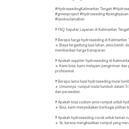
#HydroseedingKalimantan Tengah #Hydrose
#greenproject #hydroseeding #penghijauan 
#landreclamation
❓ FAQ Seputar Layanan di Kalimantan Tenga
❓ Berapa harga hydroseeding di Kalimantan
🔹 Biaya tergantung luas lahan, jenis benih, 
memberikan harga transparan.
❓ Apakah supplier hydroseeding di Kalimanta
🔹 Kami bisa, kami melayani pengiriman dan 
profesional.
❓ Berapa lama hasil hydroseeding mulai tum
🔹 Umumnya, rumput mulai tumbuh dalam 5-10
dan perawatan.
❓ Apakah bisa custom jenis rumput untuk hy
🔹 Bisa, kami menyediakan berbagai pilihan 
❓ Apakah hydroseeding cocok untuk taman 
🔹 Ya, karena menghasilkan rumput yang mer