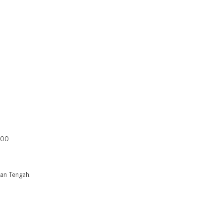
400
tan Tengah.