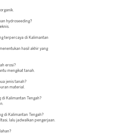
organik.
kan hydroseeding?
eknis.
ng terpercaya di Kalimantan
menentukan hasil akhir yang
ah erosi?
antu mengikat tanah.
ua jenis tanah?
ran material.
g di Kalimantan Tengah?
n.
g di Kalimantan Tengah?
tasi, lalu jadwalkan pengerjaan.
 lahan?