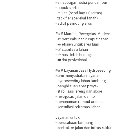
- air sebagai media pencampur
- pupuk starter
- mulch (serat kayu / kertas)
- tackifier (perekat tanah)
- aditif pelindung erosi
### Manfaat Revegetasi Modern
- 🌱 pertumbuhan rumput cepat
- 🚜 efisien untuk area luas
- 🌿 stabilisasi lahan
- 🌱 hasil lebih homogen
- 🚚 tim profesional
### Layanan Jasa Hydroseeding
Kami menyediakan layanan:
- hydroseeding lahan tambang
- penghijauan area proyek
- stabilisasi lereng dan slope
- revegetasi jalan dan tol
- penanaman rumput area luas
- konsultasi reklamasi lahan
Layanan untuk:
- perusahaan tambang
- kontraktor jalan dan infrastruktur