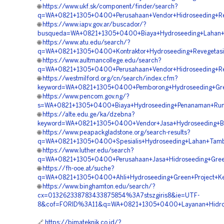
🌐
https://www.ukf.sk/component/finder/search?
q=WA+0821+1305+0400+Perusahaan+Vendor+Hidroseeding+Rek
🌐
https://www.iapv.gov.ar/buscador/?
busqueda=WA+0821+1305+0400+Biaya+Hydroseeding+Lahan+T
🌐
https://www.atu.edu/search/?
q=WA+0821+1305+0400+Kontraktor+Hydroseeding+Revegetasi
🌐
https://www.aultmancollege.edu/search?
q=WA+0821+1305+0400+Perusahaan+Vendor+Hidroseeding+Re
🌐
https://westmilford.org/cn/search/index.cfm?
keyword=WA+0821+1305+0400+Pemborong+Hydroseeding+Gree
🌐
https://www.pencom.gov.ng/?
s=WA+0821+1305+0400+Biaya+Hydroseeding+Penanaman+Rum
🌐
https://alte.edu.ge/ka/dzebna?
keyword=WA+0821+1305+0400+Vendor+Jasa+Hydroseeding+Bah
🌐
https://www.peapackgladstone.org/search-results?
q=WA+0821+1305+0400+Spesialis+Hydroseeding+Lahan+Tamba
🌐
https://www.luther.edu/search?
q=WA+0821+1305+0400+Perusahaan+Jasa+Hidroseeding+Green
🌐
https://fh-ooe.at/suche?
q=WA+0821+1305+0400+Ahli+Hydroseeding+Green+Project+Ke
🌐
https://www.binghamton.edu/search/?
cx=013262338783433875854%3A7stszgiris8&ie=UTF-
8&cof=FORID%3A11&q=WA+0821+1305+0400+Layanan+Hidrose
🔗
https://bimateknik.co.id/?