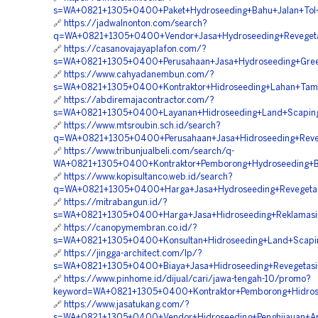
s=WA+0821+1305+0400+Paket+Hydroseeding+Bahu+Jalan+Tol
🔗
https://jadwalnonton.com/search?
q=WA+0821+1305+0400+Vendor+Jasa+Hydroseeding+Revegetas
🔗
https://casanovajayaplafon.com/?
s=WA+0821+1305+0400+Perusahaan+Jasa+Hydroseeding+Green+
🔗
https://www.cahyadanembun.com/?
s=WA+0821+1305+0400+Kontraktor+Hidroseeding+Lahan+Tam
🔗
https://abdiremajacontractor.com/?
s=WA+0821+1305+0400+Layanan+Hidroseeding+Land+Scaping+
🔗
https://www.mtsroubin.sch.id/search?
q=WA+0821+1305+0400+Perusahaan+Jasa+Hidroseeding+Reveg
🔗
https://www.tribunjualbeli.com/search/q-
WA+0821+1305+0400+Kontraktor+Pemborong+Hydroseeding+Ba
🔗
https://www.kopisultanco.web.id/search?
q=WA+0821+1305+0400+Harga+Jasa+Hydroseeding+Revegetas
🔗
https://mitrabangun.id/?
s=WA+0821+1305+0400+Harga+Jasa+Hidroseeding+Reklamasi+
🔗
https://canopymembran.co.id/?
s=WA+0821+1305+0400+Konsultan+Hidroseeding+Land+Scapin
🔗
https://jingga-architect.com/lp/?
s=WA+0821+1305+0400+Biaya+Jasa+Hidroseeding+Revegetasi
🔗
https://www.pinhome.id/dijual/cari/jawa-tengah-10/promo?
keyword=WA+0821+1305+0400+Kontraktor+Pemborong+Hidrosee
🔗
https://www.jasatukang.com/?
s=WA+0821+1305+0400+Vendor+Hidroseeding+Penghijauan+Are