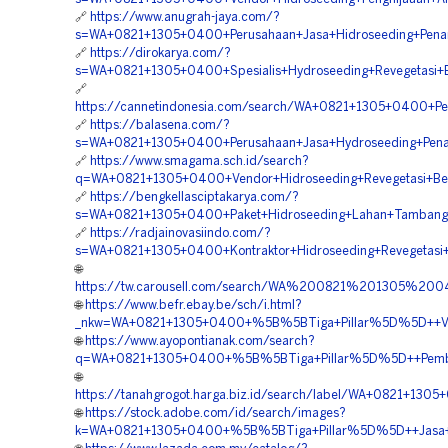
🔗
https://www.anugrah-jaya.com/?
s=WA+0821+1305+0400+Perusahaan+Jasa+Hidroseeding+Pena
🔗
https://dirokarya.com/?
s=WA+0821+1305+0400+Spesialis+Hydroseeding+Revegetasi+B
🔗
https://cannetindonesia.com/search/WA+0821+1305+0400+Pe
🔗
https://balasena.com/?
s=WA+0821+1305+0400+Perusahaan+Jasa+Hydroseeding+Pen
🔗
https://www.smagama.sch.id/search?
q=WA+0821+1305+0400+Vendor+Hidroseeding+Revegetasi+Ben
🔗
https://bengkellasciptakarya.com/?
s=WA+0821+1305+0400+Paket+Hidroseeding+Lahan+Tambang+
🔗
https://radjainovasiindo.com/?
s=WA+0821+1305+0400+Kontraktor+Hidroseeding+Revegetasi+
🌐
https://tw.carousell.com/search/WA%200821%201305%
🌐
https://www.befr.ebay.be/sch/i.html?
_nkw=WA+0821+1305+0400+%5B%5BTiga+Pillar%5D%5D++Vend
🌐
https://www.ayopontianak.com/search?
q=WA+0821+1305+0400+%5B%5BTiga+Pillar%5D%5D++Pemboro
🌐
https://tanahgrogot.harga.biz.id/search/label/WA+0821+1
🌐
https://stock.adobe.com/id/search/images?
k=WA+0821+1305+0400+%5B%5BTiga+Pillar%5D%5D++Jasa+Hyd