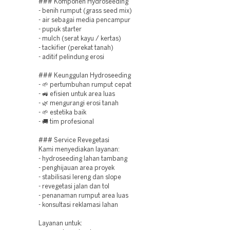
### Komponen Hydroseeding
- benih rumput (grass seed mix)
- air sebagai media pencampur
- pupuk starter
- mulch (serat kayu / kertas)
- tackifier (perekat tanah)
- aditif pelindung erosi
### Keunggulan Hydroseeding
- 🌱 pertumbuhan rumput cepat
- 🚜 efisien untuk area luas
- 🌿 mengurangi erosi tanah
- 🌱 estetika baik
- 🚚 tim profesional
### Service Revegetasi
Kami menyediakan layanan:
- hydroseeding lahan tambang
- penghijauan area proyek
- stabilisasi lereng dan slope
- revegetasi jalan dan tol
- penanaman rumput area luas
- konsultasi reklamasi lahan
Layanan untuk: