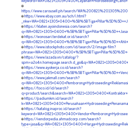
keyword=WA+0821+1305+0400+Layanan+Hidroseeding+Land+Sc
🌐
https://www.carousell.ph/search/WA%200821%201305%2
🌐
https://www.ebay.com.au/sch/i.html?
_nkw=WA+0821+1305+0400+%5B%5BTiga+Pillar%5D%5D++Jasa
🌐
https://klaten.ayoindonesia.com/search?
q=WA+0821+1305+0400+%5B%5BTiga+Pillar%5D%5D++Jasa+Pe
🌐
https://wonosari.terdekat.or.id/search?
q=WA+0821+1305+0400+%5B%5BTiga+Pillar%5D%5D++Ahli+Hi
🌐
https://www.istockphoto.com/id/search/2/image-film?
phrase=WA+0821+1305+0400+%5B%5BTiga+Pillar%5D%5D++Pak
🌐
https://www.lazada.vn/catalog/?
spm=a2o4n.homepage.search.d_go&q=WA+0821+1305+0400+%5B
🌐
https://www.ayokerja.co.id/search?
q=WA+0821+1305+0400+%5B%5BTiga+Pillar%5D%5D++Vendor+
🌐
https://www.jakmall.com/search?
q=WA+0821+1305+0400+Pemborong+Hydroseeding+Reklamasi+
🌐
https://toco.id/id/search?
q=product/search&search=WA+0821+1305+0400+Kontraktor+H
🌐
https://padiumkm.id/search?
k=WA+0821+1305+0400+Perusahaan+Hydroseeding+Penanaman
🌐
https://katalog.inaproc.id/search?
keyword=WA+0821+1305+0400+Vendor+Pemborong+Hydroseedi
🌐
https://vendorpedia.ahmadcorp.com/search?
type=jasa&q=WA+0821+1305+0400+Harga+Hydroseeding+Rekl