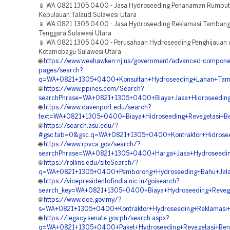
📱 WA 0821 1305 0400 - Jasa Hydroseeding Penanaman Rumput
Kepulauan Talaud Sulawesi Utara
📱 WA 0821 1305 0400 - Jasa Hydroseeding Reklamasi Tamban
Tenggara Sulawesi Utara
📱 WA 0821 1305 0400 - Perusahaan Hydroseeding Penghijauan 
Kotamobagu Sulawesi Utara
🌐
https://www.weehawken-nj.us/government/advanced-compone
pages/search?
q=WA+0821+1305+0400+Konsultan+Hydroseeding+Lahan+Tam
🌐
https://www.ppines.com/Search?
searchPhrase=WA+0821+1305+0400+Biaya+Jasa+Hidroseeding
🌐
https://www.davenport.edu/search?
text=WA+0821+1305+0400+Biaya+Hidroseeding+Revegetasi+Be
🌐
https://search.asu.edu/?
#gsc.tab=0&gsc.q=WA+0821+1305+0400+Kontraktor+Hidrosee
🌐
https://www.rpvca.gov/search/?
searchPhrase=WA+0821+1305+0400+Harga+Jasa+Hydroseeding
🌐
https://rollins.edu/siteSearch/?
q=WA+0821+1305+0400+Pemborong+Hydroseeding+Bahu+Jalan
🌐
https://vicepresidentofindia.nic.in/goisearch?
search_key=WA+0821+1305+0400+Biaya+Hydroseeding+Revege
🌐
https://www.doe.gov.my/?
s=WA+0821+1305+0400+Kontraktor+Hydroseeding+Reklamasi+
🌐
https://legacy.senate.gov.ph/search.aspx?
q=WA+0821+1305+0400+Paket+Hydroseeding+Revegetasi+Bend