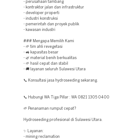
- perusahaan tambang
- kontraktor jalan dan infrastruktur
- developer properti
- industri konstruksi
- pemerintah dan proyek publik
- kawasan industri
### Mengapa Memilih Kami
- 🌱 tim ahli revegetasi
- 🚜 kapasitas besar
- 🌿 material benih berkualitas
- 🌱 hasil cepat dan stabil
- 🚚 layanan seluruh Sulawesi Utara
📞 Konsultasi jasa hydroseeding sekarang.
📞 Hubungi WA Tiga Pillar : WA 0821 1305 0400
🌱 Penanaman rumput cepat?
Hydroseeding profesional di Sulawesi Utara.
✨ Layanan:
- mining reclamation