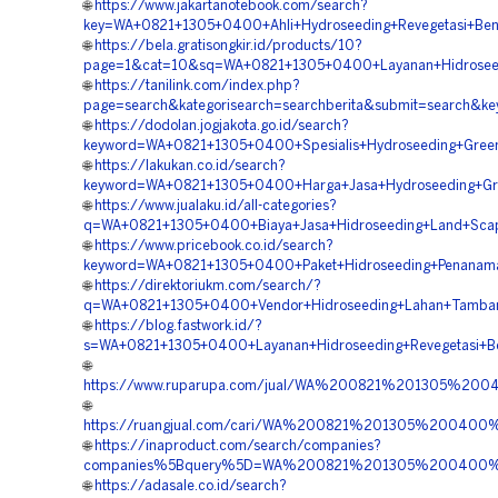
🌐
https://www.jakartanotebook.com/search?
key=WA+0821+1305+0400+Ahli+Hydroseeding+Revegetasi+Ben
🌐
https://bela.gratisongkir.id/products/10?
page=1&cat=10&sq=WA+0821+1305+0400+Layanan+Hidroseed
🌐
https://tanilink.com/index.php?
page=search&kategorisearch=searchberita&submit=search&
🌐
https://dodolan.jogjakota.go.id/search?
keyword=WA+0821+1305+0400+Spesialis+Hydroseeding+Green
🌐
https://lakukan.co.id/search?
keyword=WA+0821+1305+0400+Harga+Jasa+Hydroseeding+Gree
🌐
https://www.jualaku.id/all-categories?
q=WA+0821+1305+0400+Biaya+Jasa+Hidroseeding+Land+Scapi
🌐
https://www.pricebook.co.id/search?
keyword=WA+0821+1305+0400+Paket+Hidroseeding+Penanama
🌐
https://direktoriukm.com/search/?
q=WA+0821+1305+0400+Vendor+Hidroseeding+Lahan+Tambang
🌐
https://blog.fastwork.id/?
s=WA+0821+1305+0400+Layanan+Hidroseeding+Revegetasi+Be
🌐
https://www.ruparupa.com/jual/WA%200821%201305%20
🌐
https://ruangjual.com/cari/WA%200821%201305%20040
🌐
https://inaproduct.com/search/companies?
companies%5Bquery%5D=WA%200821%201305%200400%20
🌐
https://adasale.co.id/search?