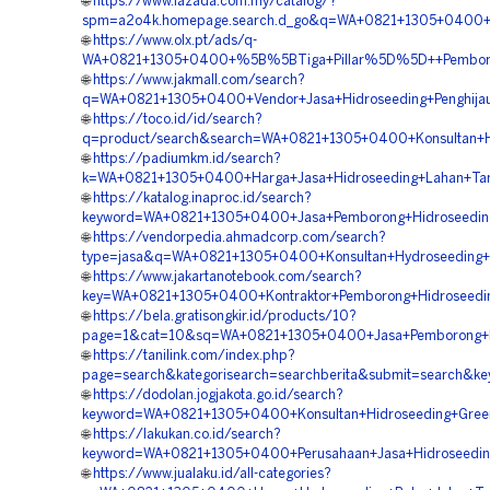
🌐
https://www.lazada.com.my/catalog/?
spm=a2o4k.homepage.search.d_go&q=WA+0821+1305+0400+%5
🌐
https://www.olx.pt/ads/q-
WA+0821+1305+0400+%5B%5BTiga+Pillar%5D%5D++Pemborong
🌐
https://www.jakmall.com/search?
q=WA+0821+1305+0400+Vendor+Jasa+Hidroseeding+Penghija
🌐
https://toco.id/id/search?
q=product/search&search=WA+0821+1305+0400+Konsultan+Hy
🌐
https://padiumkm.id/search?
k=WA+0821+1305+0400+Harga+Jasa+Hidroseeding+Lahan+Ta
🌐
https://katalog.inaproc.id/search?
keyword=WA+0821+1305+0400+Jasa+Pemborong+Hidroseeding
🌐
https://vendorpedia.ahmadcorp.com/search?
type=jasa&q=WA+0821+1305+0400+Konsultan+Hydroseeding+St
🌐
https://www.jakartanotebook.com/search?
key=WA+0821+1305+0400+Kontraktor+Pemborong+Hidroseedi
🌐
https://bela.gratisongkir.id/products/10?
page=1&cat=10&sq=WA+0821+1305+0400+Jasa+Pemborong+Hid
🌐
https://tanilink.com/index.php?
page=search&kategorisearch=searchberita&submit=search&
🌐
https://dodolan.jogjakota.go.id/search?
keyword=WA+0821+1305+0400+Konsultan+Hidroseeding+Green
🌐
https://lakukan.co.id/search?
keyword=WA+0821+1305+0400+Perusahaan+Jasa+Hidroseeding
🌐
https://www.jualaku.id/all-categories?