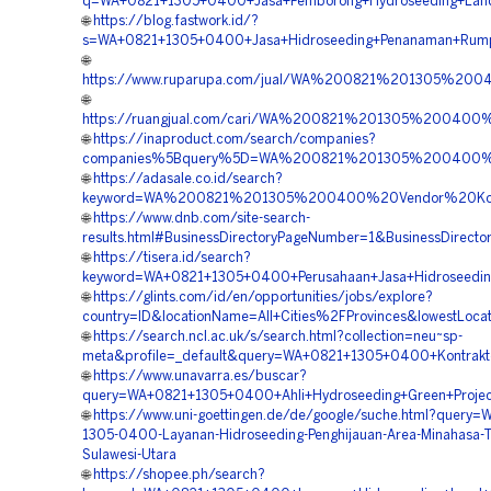
q=WA+0821+1305+0400+Jasa+Pemborong+Hydroseeding+Land+
🌐
https://blog.fastwork.id/?
s=WA+0821+1305+0400+Jasa+Hidroseeding+Penanaman+Rumpu
🌐
https://www.ruparupa.com/jual/WA%200821%201305%20
🌐
https://ruangjual.com/cari/WA%200821%201305%200400
🌐
https://inaproduct.com/search/companies?
companies%5Bquery%5D=WA%200821%201305%200400%20Sp
🌐
https://adasale.co.id/search?
keyword=WA%200821%201305%200400%20Vendor%20Kont
🌐
https://www.dnb.com/site-search-
results.html#BusinessDirectoryPageNumber=1&BusinessDirec
🌐
https://tisera.id/search?
keyword=WA+0821+1305+0400+Perusahaan+Jasa+Hidroseeding
🌐
https://glints.com/id/en/opportunities/jobs/explore?
country=ID&locationName=All+Cities%2FProvinces&lowestLocat
🌐
https://search.ncl.ac.uk/s/search.html?collection=neu~sp-
meta&profile=_default&query=WA+0821+1305+0400+Kontrakto
🌐
https://www.unavarra.es/buscar?
query=WA+0821+1305+0400+Ahli+Hydroseeding+Green+Projec
🌐
https://www.uni-goettingen.de/de/google/suche.html?query=
1305-0400-Layanan-Hidroseeding-Penghijauan-Area-Minahasa-T
Sulawesi-Utara
🌐
https://shopee.ph/search?