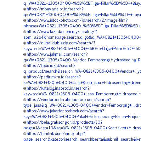
q=WA+0821+1305+0400+%5B%5BTiga+Pillar%5D%5D++Biaya+Ja
🌐
https://mbay.ada.or.id/search?
q=WA+0821+1305+0400+%5B%5BTiga+Pillar%5D%5D++Layanan+
🌐
https://www.istockphoto.com/id/search/2/image-film?
phrase=WA+0821+1305+0400+%5B%5BTiga+Pillar%5D%5D++Ven
🌐
https://www.lazada.com.my/catalog/?
spm=a2o4k.homepage.search.d_go&q=WA+0821+1305+0400+%
🌐
https://dubai.dubizzle.com/search/?
keyword=WA+0821+1305+0400+%5B%5BTiga+Pillar%5D%5D++V
🌐
https://www.jakmall.com/search?
q=WA+0821+1305+0400+Vendor+Pemborong+Hydroseeding+Rek
🌐
https://toco.id/id/search?
q=product/search&search=WA+0821+1305+0400+Vendor+Hydro
🌐
https://padiumkm.id/search?
k=WA+0821+1305+0400+Jasa+Kontraktor+Hidroseeding+Green+
🌐
https://katalog.inaproc.id/search?
keyword=WA+0821+1305+0400+Jasa+Pemborong+Hidroseeding
🌐
https://vendorpedia.ahmadcorp.com/search?
type=jasa&q=WA+0821+1305+0400+Vendor+Pemborong+Hidros
🌐
https://www.jakartanotebook.com/search?
key=WA+0821+1305+0400+Paket+Hidroseeding+Green+Project
🌐
https://bela.gratisongkir.id/products/10?
page=1&cat=10&sq=WA+0821+1305+0400+Kontraktor+Hidrosee
🌐
https://tanilink.com/index.php?
page=search&kategorisearch=searchberita&submit=search&