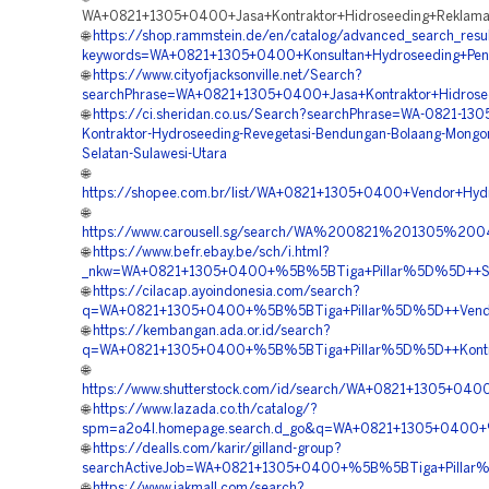
WA+0821+1305+0400+Jasa+Kontraktor+Hidroseeding+Reklama
🌐
https://shop.rammstein.de/en/catalog/advanced_search_resul
keywords=WA+0821+1305+0400+Konsultan+Hydroseeding+Peng
🌐
https://www.cityofjacksonville.net/Search?
searchPhrase=WA+0821+1305+0400+Jasa+Kontraktor+Hidrose
🌐
https://ci.sheridan.co.us/Search?searchPhrase=WA-0821-13
Kontraktor-Hydroseeding-Revegetasi-Bendungan-Bolaang-Mong
Selatan-Sulawesi-Utara
🌐
https://shopee.com.br/list/WA+0821+1305+0400+Vendor+Hyd
🌐
https://www.carousell.sg/search/WA%200821%201305%2
🌐
https://www.befr.ebay.be/sch/i.html?
_nkw=WA+0821+1305+0400+%5B%5BTiga+Pillar%5D%5D++Spesi
🌐
https://cilacap.ayoindonesia.com/search?
q=WA+0821+1305+0400+%5B%5BTiga+Pillar%5D%5D++Vendor+K
🌐
https://kembangan.ada.or.id/search?
q=WA+0821+1305+0400+%5B%5BTiga+Pillar%5D%5D++Kontrakt
🌐
https://www.shutterstock.com/id/search/WA+0821+1305+04
🌐
https://www.lazada.co.th/catalog/?
spm=a2o4l.homepage.search.d_go&q=WA+0821+1305+0400+%
🌐
https://dealls.com/karir/gilland-group?
searchActiveJob=WA+0821+1305+0400+%5B%5BTiga+Pillar%
🌐
https://www.jakmall.com/search?