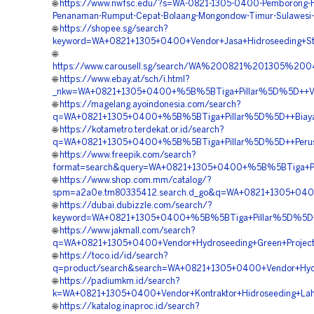
🌐
https://www.nwfsc.edu/?s=WA-0821-1305-0400-Pemborong-H
Penanaman-Rumput-Cepat-Bolaang-Mongondow-Timur-Sulawesi-
🌐
https://shopee.sg/search?
keyword=WA+0821+1305+0400+Vendor+Jasa+Hidroseeding+Sta
🌐
https://www.carousell.sg/search/WA%200821%201305%20
🌐
https://www.ebay.at/sch/i.html?
_nkw=WA+0821+1305+0400+%5B%5BTiga+Pillar%5D%5D++Vend
🌐
https://magelang.ayoindonesia.com/search?
q=WA+0821+1305+0400+%5B%5BTiga+Pillar%5D%5D++Biaya+J
🌐
https://kotametro.terdekat.or.id/search?
q=WA+0821+1305+0400+%5B%5BTiga+Pillar%5D%5D++Perusaha
🌐
https://www.freepik.com/search?
format=search&query=WA+0821+1305+0400+%5B%5BTiga+Pill
🌐
https://www.shop.com.mm/catalog/?
spm=a2a0e.tm80335412.search.d_go&q=WA+0821+1305+0400
🌐
https://dubai.dubizzle.com/search/?
keyword=WA+0821+1305+0400+%5B%5BTiga+Pillar%5D%5D++Kon
🌐
https://www.jakmall.com/search?
q=WA+0821+1305+0400+Vendor+Hydroseeding+Green+Project+
🌐
https://toco.id/id/search?
q=product/search&search=WA+0821+1305+0400+Vendor+Hydro
🌐
https://padiumkm.id/search?
k=WA+0821+1305+0400+Vendor+Kontraktor+Hidroseeding+Lah
🌐
https://katalog.inaproc.id/search?