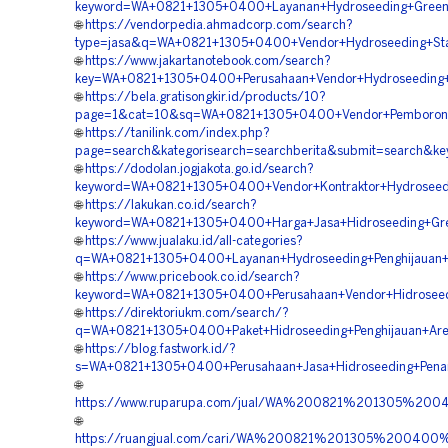
keyword=WA+0821+1305+0400+Layanan+Hydroseeding+Green+P
🌐
https://vendorpedia.ahmadcorp.com/search?
type=jasa&q=WA+0821+1305+0400+Vendor+Hydroseeding+Stabi
🌐
https://www.jakartanotebook.com/search?
key=WA+0821+1305+0400+Perusahaan+Vendor+Hydroseeding+G
🌐
https://bela.gratisongkir.id/products/10?
page=1&cat=10&sq=WA+0821+1305+0400+Vendor+Pemborong+H
🌐
https://tanilink.com/index.php?
page=search&kategorisearch=searchberita&submit=search&
🌐
https://dodolan.jogjakota.go.id/search?
keyword=WA+0821+1305+0400+Vendor+Kontraktor+Hydroseedi
🌐
https://lakukan.co.id/search?
keyword=WA+0821+1305+0400+Harga+Jasa+Hidroseeding+Gree
🌐
https://www.jualaku.id/all-categories?
q=WA+0821+1305+0400+Layanan+Hydroseeding+Penghijauan+A
🌐
https://www.pricebook.co.id/search?
keyword=WA+0821+1305+0400+Perusahaan+Vendor+Hidroseedi
🌐
https://direktoriukm.com/search/?
q=WA+0821+1305+0400+Paket+Hidroseeding+Penghijauan+Are
🌐
https://blog.fastwork.id/?
s=WA+0821+1305+0400+Perusahaan+Jasa+Hidroseeding+Pena
🌐
https://www.ruparupa.com/jual/WA%200821%201305%20
🌐
https://ruangjual.com/cari/WA%200821%201305%20040