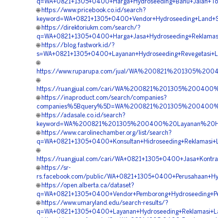
q=WA+0821+1305+0400+Harga+Hydroseeding+Bahu+Jalan+Tol
🌐
https://www.pricebook.co.id/search?
keyword=WA+0821+1305+0400+Vendor+Hydroseeding+Land+Sc
🌐
https://direktoriukm.com/search/?
q=WA+0821+1305+0400+Harga+Jasa+Hydroseeding+Reklamas
🌐
https://blog.fastwork.id/?
s=WA+0821+1305+0400+Layanan+Hydroseeding+Revegetasi+L
🌐
https://www.ruparupa.com/jual/WA%200821%201305%20
🌐
https://ruangjual.com/cari/WA%200821%201305%20040
🌐
https://inaproduct.com/search/companies?
companies%5Bquery%5D=WA%200821%201305%200400%20
🌐
https://adasale.co.id/search?
keyword=WA%200821%201305%200400%20Layanan%20Hyd
🌐
https://www.carolinechamber.org/list/search?
q=WA+0821+1305+0400+Konsultan+Hidroseeding+Reklamasi+
🌐
https://ruangjual.com/cari/WA+0821+1305+0400+Jasa+Kontr
🌐
https://sr-
rs.facebook.com/public/WA+0821+1305+0400+Perusahaan+Hy
🌐
https://open.alberta.ca/dataset?
q=WA+0821+1305+0400+Vendor+Pemborong+Hydroseeding+Pen
🌐
https://www.umaryland.edu/search-results/?
q=WA+0821+1305+0400+Layanan+Hydroseeding+Reklamasi+La