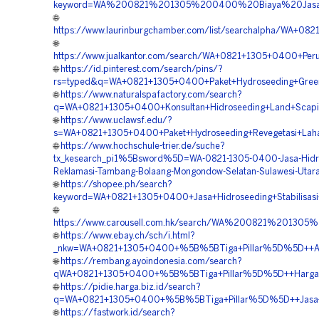
keyword=WA%200821%201305%200400%20Biaya%20Jasa%2
🌐
https://www.laurinburgchamber.com/list/searchalpha/WA+0
🌐
https://www.jualkantor.com/search/WA+0821+1305+0400+Peru
🌐
https://id.pinterest.com/search/pins/?
rs=typed&q=WA+0821+1305+0400+Paket+Hydroseeding+Green+
🌐
https://www.naturalspafactory.com/search?
q=WA+0821+1305+0400+Konsultan+Hidroseeding+Land+Scapin
🌐
https://www.uclawsf.edu/?
s=WA+0821+1305+0400+Paket+Hydroseeding+Revegetasi+Laha
🌐
https://www.hochschule-trier.de/suche?
tx_kesearch_pi1%5Bsword%5D=WA-0821-1305-0400-Jasa-Hidr
Reklamasi-Tambang-Bolaang-Mongondow-Selatan-Sulawesi-Utar
🌐
https://shopee.ph/search?
keyword=WA+0821+1305+0400+Jasa+Hidroseeding+Stabilisasi
🌐
https://www.carousell.com.hk/search/WA%200821%201
🌐
https://www.ebay.ch/sch/i.html?
_nkw=WA+0821+1305+0400+%5B%5BTiga+Pillar%5D%5D++Ahli
🌐
https://rembang.ayoindonesia.com/search?
qWA+0821+1305+0400+%5B%5BTiga+Pillar%5D%5D++Harga+Hi
🌐
https://pidie.harga.biz.id/search?
q=WA+0821+1305+0400+%5B%5BTiga+Pillar%5D%5D++Jasa+Hi
🌐
https://fastwork.id/search?