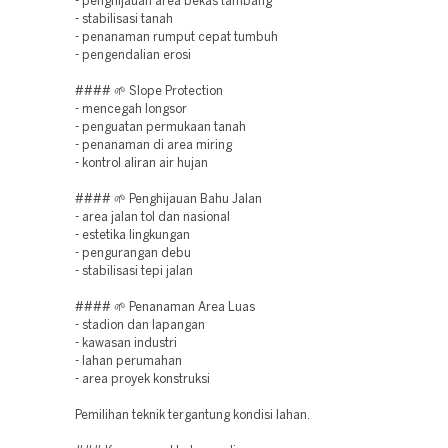
- penghijauan area bekas tambang
- stabilisasi tanah
- penanaman rumput cepat tumbuh
- pengendalian erosi
#### 🌱 Slope Protection
- mencegah longsor
- penguatan permukaan tanah
- penanaman di area miring
- kontrol aliran air hujan
#### 🌱 Penghijauan Bahu Jalan
- area jalan tol dan nasional
- estetika lingkungan
- pengurangan debu
- stabilisasi tepi jalan
#### 🌱 Penanaman Area Luas
- stadion dan lapangan
- kawasan industri
- lahan perumahan
- area proyek konstruksi
Pemilihan teknik tergantung kondisi lahan.