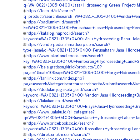
q=WA+0821+1305+0400+Jasa+Hidroseeding+Green+Project+Mi
🌐
https://toco.id/id/search?
q=product/search&search=WA+0821+1305+0400+Vendor+Pembo
🌐
https://padiumkm.id/search?
k=WA+0821+1305+0400+Perusahaan+Jasa+Hydroseeding+Reveg
🌐
https://katalog.inaproc.id/search?
keyword=WA+0821+1305+0400+Ahli+Hydroseeding+Bahu+Jalan
🌐
https://vendorpedia.ahmadcorp.com/search?
type=jasa&q=WA+0821+1305+0400+Perusahaan+Jasa+Hidrose
🌐
https://www.jakartanotebook.com/search?
key=WA+0821+1305+0400+Pemborong+Hydroseeding+Land+Sca
🌐
https://bela.gratisongkir.id/products/10?
page=1&cat=10&sq=WA+0821+1305+0400+Harga+Hidroseedin
🌐
https://tanilink.com/index.php?
page=search&kategorisearch=searchberita&submit=search&k
🌐
https://dodolan.jogjakota.go.id/search?
keyword=WA+0821+1305+0400+Vendor+Jasa+Hidroseeding+Bah
🌐
https://lakukan.co.id/search?
keyword=WA+0821+1305+0400+Biaya+Jasa+Hydroseeding+Gree
🌐
https://www.jualaku.id/all-categories?
q=WA+0821+1305+0400+Biaya+Jasa+Hydroseeding+Lahan+Tam
🌐
https://www.pricebook.co.id/search?
keyword=WA+0821+1305+0400+Konsultan+Hydroseeding+Land+
🌐
https://direktoriukm.com/search/?