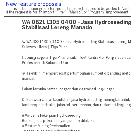
New feature proposals
This is a discussion group for requesting new features to be added to Vanta
if the request is for an import "Filter", "Macro", or "Program" improvement.
WA 0821 1305 0400 - Jasa Hydroseedin
Stabilisasi Lereng Manado
📞 WA 0821 1305 0400 - Jasa Hydroseeding Stabilisasi Lereng 
Sulawesi Utara | Tiga Pillar
Hubungi segera Tiga Pillar untuk Info🌱 Kontraktor Penghijauan L
Profesional di Sulawesi Utara
🌱 Teknik ini mempercepat pertumbuhan rumput dibanding met
manual.
Lahan terbuka rentan longsor dan degradasi lingkungan.
Di Sulawesi Utara, kebutuhan jasa hydroseeding meningkat untuk
tambang, konstruksi, jalan tol, perumahan, dan reklamasi lingkung
### Jenis Pekerjaan Hydroseeding
Berikut jenis pekerjaan yang umum dilakukan:
#### 🌱 Mining Reclamation