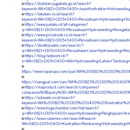
🌐
https://dodolan.jogjakota.go.id/search?
keyword=WA+0821+1305+0400+Jasa+Kontraktor+Hidroseeding
🌐
https://lakukan.co.id/search?
keyword=WA+0821+1305+0400+Perusahaan+Hydroseeding+Stabi
🌐
https://www.jualaku.id/all-categories?
q=WA+0821+1305+0400+Perusahaan+Hydroseeding+Revegetasi
🌐
https://www.pricebook.co.id/search?
keyword=WA+0821+1305+0400+Perusahaan+Jasa+Hydroseedin
🌐
https://direktoriukm.com/search/?
q=WA+0821+1305+0400+Perusahaan+Jasa+Hydroseeding+Pengh
🌐
https://blog.fastwork.id/?
s=WA+0821+1305+0400+Ahli+Hydroseeding+Lahan+Tambang+B
🌐
https://www.ruparupa.com/jual/WA%200821%201305%20
🌐
https://ruangjual.com/cari/WA%200821%201305%20040
🌐
https://inaproduct.com/search/companies?
companies%5Bquery%5D=WA%200821%201305%200400%20
🌐
https://adasale.co.id/search?
keyword=WA%200821%201305%200400%20Kontraktor%20Pe
🌐
https://www.tiogachamber.com/list/search?
q=WA+0821+1305+0400+Jasa+Hydroseeding+Penghijauan+Area
🌐
https://www.calameo.com/search#search-
WA+0821+1305+0400+Kontraktor+Pemborong+Hidroseeding+Pe
🌐