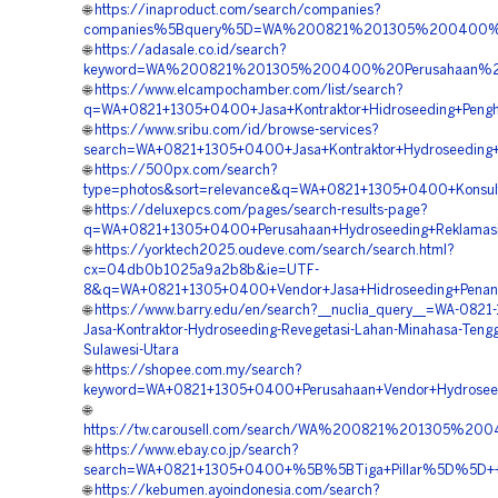
🌐
https://inaproduct.com/search/companies?
companies%5Bquery%5D=WA%200821%201305%200400%20A
🌐
https://adasale.co.id/search?
keyword=WA%200821%201305%200400%20Perusahaan%20
🌐
https://www.elcampochamber.com/list/search?
q=WA+0821+1305+0400+Jasa+Kontraktor+Hidroseeding+Penghi
🌐
https://www.sribu.com/id/browse-services?
search=WA+0821+1305+0400+Jasa+Kontraktor+Hydroseeding+B
🌐
https://500px.com/search?
type=photos&sort=relevance&q=WA+0821+1305+0400+Konsulta
🌐
https://deluxepcs.com/pages/search-results-page?
q=WA+0821+1305+0400+Perusahaan+Hydroseeding+Reklamasi+
🌐
https://yorktech2025.oudeve.com/search/search.html?
cx=04db0b1025a9a2b8b&ie=UTF-
8&q=WA+0821+1305+0400+Vendor+Jasa+Hidroseeding+Penana
🌐
https://www.barry.edu/en/search?__nuclia_query__=WA-0821
Jasa-Kontraktor-Hydroseeding-Revegetasi-Lahan-Minahasa-Teng
Sulawesi-Utara
🌐
https://shopee.com.my/search?
keyword=WA+0821+1305+0400+Perusahaan+Vendor+Hydroseed
🌐
https://tw.carousell.com/search/WA%200821%201305%2
🌐
https://www.ebay.co.jp/search?
search=WA+0821+1305+0400+%5B%5BTiga+Pillar%5D%5D++Per
🌐
https://kebumen.ayoindonesia.com/search?