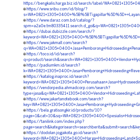
https://bengkalis.harga.biz.id/search/label/WA+0821+130
🌐
https://www.sribu.com/id/blog/?
s=WA+0821+1305+0400+%5B%5BTigapillar%5D%5D++Layanan+
🌐
https://www.daraz.com.bd/catalog/?
spm=a2a0e.tm80335411.search.d_go&q=WA+0821+1305+0400+
🌐
https://dubai.dubizzle.com/search/?
keyword=WA+0821+1305+0400+%5B%5BTigapillar%5D%5D++Per
🌐
https://www.jakmall.com/search?
q=WA+0821+1305+0400+Jasa+Pemborong+Hidroseeding+Pena
🌐
https://toco.id/id/search?
q=product/search&search=WA+0821+1305+0400+Vendor+Hydro
🌐
https://padiumkm.id/search?
k=WA+0821+1305+0400+Jasa+Pemborong+Hidroseeding+Reveg
🌐
https://katalog.inaproc.id/search?
keyword=WA+0821+1305+0400+Perusahaan+Jasa+Hydroseeding
🌐
https://vendorpedia.ahmadcorp.com/search?
type=jasa&q=WA+0821+1305+0400+Vendor+Hidroseeding+Lah
🌐
https://www.jakartanotebook.com/search?
key=WA+0821+1305+0400+Jasa+Pemborong+Hydroseeding+Gre
🌐
https://bela.gratisongkir.id/products/10?
page=1&cat=10&sq=WA+0821+1305+0400+Spesialis+Hidroseedi
🌐
https://tanilink.com/index.php?
page=search&kategorisearch=searchberita&submit=search&k
🌐
https://dodolan.jogjakota.go.id/search?
keyword=WA+0821+1305+0400+Harga+Hidroseeding+Land+Sca