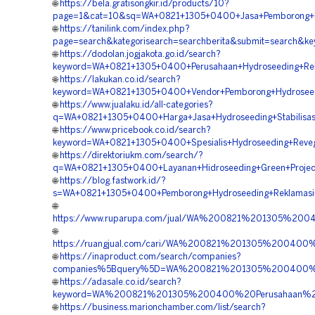
🌐
https://bela.gratisongkir.id/products/10?
page=1&cat=10&sq=WA+0821+1305+0400+Jasa+Pemborong+Hydr
🌐
https://tanilink.com/index.php?
page=search&kategorisearch=searchberita&submit=search&
🌐
https://dodolan.jogjakota.go.id/search?
keyword=WA+0821+1305+0400+Perusahaan+Hydroseeding+Rek
🌐
https://lakukan.co.id/search?
keyword=WA+0821+1305+0400+Vendor+Pemborong+Hydroseedi
🌐
https://www.jualaku.id/all-categories?
q=WA+0821+1305+0400+Harga+Jasa+Hydroseeding+Stabilisas
🌐
https://www.pricebook.co.id/search?
keyword=WA+0821+1305+0400+Spesialis+Hydroseeding+Reveg
🌐
https://direktoriukm.com/search/?
q=WA+0821+1305+0400+Layanan+Hidroseeding+Green+Project
🌐
https://blog.fastwork.id/?
s=WA+0821+1305+0400+Pemborong+Hydroseeding+Reklamasi+
🌐
https://www.ruparupa.com/jual/WA%200821%201305%20
🌐
https://ruangjual.com/cari/WA%200821%201305%200400
🌐
https://inaproduct.com/search/companies?
companies%5Bquery%5D=WA%200821%201305%200400%20
🌐
https://adasale.co.id/search?
keyword=WA%200821%201305%200400%20Perusahaan%20
🌐
https://business.marionchamber.com/list/search?