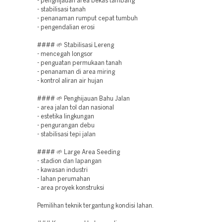
- penghijauan area bekas tambang
- stabilisasi tanah
- penanaman rumput cepat tumbuh
- pengendalian erosi
#### 🌱 Stabilisasi Lereng
- mencegah longsor
- penguatan permukaan tanah
- penanaman di area miring
- kontrol aliran air hujan
#### 🌱 Penghijauan Bahu Jalan
- area jalan tol dan nasional
- estetika lingkungan
- pengurangan debu
- stabilisasi tepi jalan
#### 🌱 Large Area Seeding
- stadion dan lapangan
- kawasan industri
- lahan perumahan
- area proyek konstruksi
Pemilihan teknik tergantung kondisi lahan.