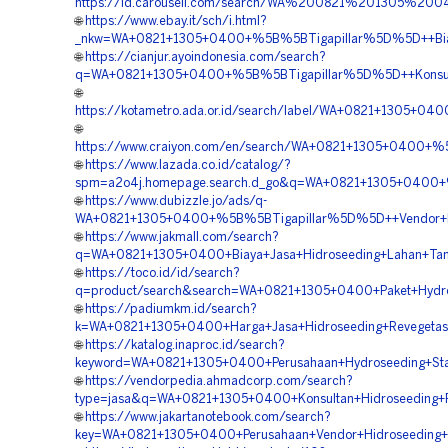
https://id.carousell.com/search/WA%200821%201305
🌐
https://www.ebay.it/sch/i.html?
_nkw=WA+0821+1305+0400+%5B%5BTigapillar%5D%5D++Biaya+
🌐
https://cianjur.ayoindonesia.com/search?
q=WA+0821+1305+0400+%5B%5BTigapillar%5D%5D++Konsultan
🌐
https://kotametro.ada.or.id/search/label/WA+0821+1305+
🌐
https://www.craiyon.com/en/search/WA+0821+1305+0400+%
🌐
https://www.lazada.co.id/catalog/?
spm=a2o4j.homepage.search.d_go&q=WA+0821+1305+0400+%5
🌐
https://www.dubizzle.jo/ads/q-
WA+0821+1305+0400+%5B%5BTigapillar%5D%5D++Vendor+Kont
🌐
https://www.jakmall.com/search?
q=WA+0821+1305+0400+Biaya+Jasa+Hidroseeding+Lahan+Tam
🌐
https://toco.id/id/search?
q=product/search&search=WA+0821+1305+0400+Paket+Hydros
🌐
https://padiumkm.id/search?
k=WA+0821+1305+0400+Harga+Jasa+Hidroseeding+Revegetas
🌐
https://katalog.inaproc.id/search?
keyword=WA+0821+1305+0400+Perusahaan+Hydroseeding+Stabi
🌐
https://vendorpedia.ahmadcorp.com/search?
type=jasa&q=WA+0821+1305+0400+Konsultan+Hidroseeding+R
🌐
https://www.jakartanotebook.com/search?
key=WA+0821+1305+0400+Perusahaan+Vendor+Hidroseeding+