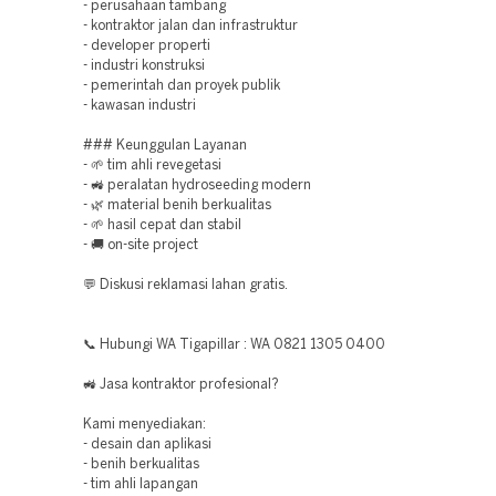
- perusahaan tambang
- kontraktor jalan dan infrastruktur
- developer properti
- industri konstruksi
- pemerintah dan proyek publik
- kawasan industri
### Keunggulan Layanan
- 🌱 tim ahli revegetasi
- 🚜 peralatan hydroseeding modern
- 🌿 material benih berkualitas
- 🌱 hasil cepat dan stabil
- 🚚 on-site project
💬 Diskusi reklamasi lahan gratis.
📞 Hubungi WA Tigapillar : WA 0821 1305 0400
🚜 Jasa kontraktor profesional?
Kami menyediakan:
- desain dan aplikasi
- benih berkualitas
- tim ahli lapangan