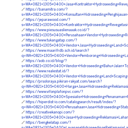
s=WA+0821+1305+0400+Jasa+Kontraktor+Hydroseeding+Reveg
🔗
https://banamitra.com/?
s=WA+0821+1305+0400+Konsultan+Hidroseeding+Penghijauan
🔗
https://jeparawood.com/?
s=WA+0821+1305+0400+Kontraktor+Hydroseeding+Revegetasi
🔗
https://www.piesusuaslienaaak.co.id/?
s=WA+0821+1305+0400+Perusahaan+Vendor+Hydroseeding+Rek
🔗
https://www.tukangatap.com/?
s=WA+0821+1305+0400+Vendor+Jasa+Hydroseeding+Land+Sca
🔗
https://www.maarifrdb.sch.id/search?
q=WA+0821+1305+0400+Vendor+Pemborong+Hidroseeding+Lan
🔗
https://aob.co.id/blog/?
s=WA+0821+1305+0400+Vendor+Hidroseeding+Bahu+Jalan+Tol
🔗
https://www.realestat.id/?
s=WA+0821+1305+0400+Vendor+Hidroseeding+Land+Scaping+
🔗
https://prsoloraya.pikiran-rakyat.com/search?
q=WA+0821+1305+0400+Harga+Jasa+Hidroseeding+Reklamasi
🔗
https://www.vifonplafonpvc.com/?
s=WA+0821+1305+0400+Spesialis+Hidroseeding+Penanaman+R
🔗
https://hiperdist-io.com/catalogsearch/result/index/?
q=WA+0821+1305+0400+Perusahaan+Jasa+Hidroseeding+Stabil
🔗
https://creativekanopi.com/?
s=WA+0821+1305+0400+Jasa+Hydroseeding+Reklamasi+Lahan
🔗
https://bengkelatap.com/?
s=WA+0821+1305+0400+Layanan+Hidroseeding+Reklamasi+Lah