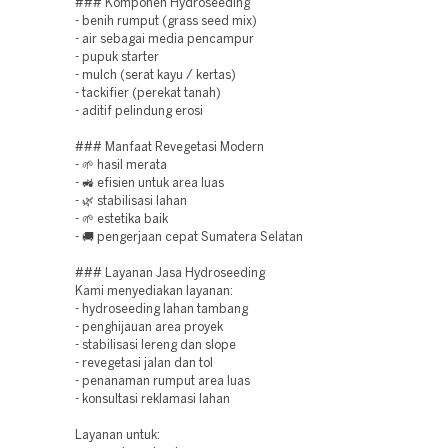
### Komponen Hydroseeding
- benih rumput (grass seed mix)
- air sebagai media pencampur
- pupuk starter
- mulch (serat kayu / kertas)
- tackifier (perekat tanah)
- aditif pelindung erosi
### Manfaat Revegetasi Modern
- 🌱 hasil merata
- 🚜 efisien untuk area luas
- 🌿 stabilisasi lahan
- 🌱 estetika baik
- 🚚 pengerjaan cepat Sumatera Selatan
### Layanan Jasa Hydroseeding
Kami menyediakan layanan:
- hydroseeding lahan tambang
- penghijauan area proyek
- stabilisasi lereng dan slope
- revegetasi jalan dan tol
- penanaman rumput area luas
- konsultasi reklamasi lahan
Layanan untuk: