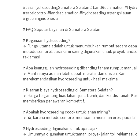
#JasaHydroseedingSumatera Selatan #LandReclamation #Hydr
#erosicontrol #landreclamation #hydroseeding #penghijauan
#greeningindonesia
❓ FAQ Seputar Layanan di Sumatera Selatan
❓ Kegunaan hydroseeding?
🔹 Fungsi utama adalah untuk menumbuhkan rumput secara cepa
metode semprot. Jasa kami sering digunakan untuk proyek lands
reklamasi.
❓ Apa keunggulan hydroseeding dibanding tanam rumput manual
🔹 Manfaatnya adalah lebih cepat, merata, dan efisien. Kami
merekomendasikan hydroseeding untuk hasil maksimal.
❓ Kisaran biaya hydroseeding di Sumatera Selatan?
🔹 Harga tergantung luas lahan, jenis benih, dan kondisi tanah. Ka
memberikan penawaran kompetitif.
❓ Apakah hydroseeding cocok untuk lahan miring?
🔹 Ya, karena metode semprot membantu menahan erosi pada lah
❓ Hydroseeding digunakan untuk apa saja?
🔹 Umumnya digunakan untuk taman, proyek jalan tol, reklamasi, 