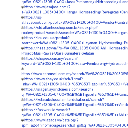
q=WA+0821+1305+0400+Jasa+Pemborong+Hidroseeding+Land+
🌐
https://www.jasajasa.com/?
s=WA+0821+1305+0400+Harga+Hidroseeding+Revegetasi+Ben
🌐
https://sq-
al.facebook.com/public/WA+0821+1305+0400+Vendor+Kontrak
🌐
https://old.atlanticoshop.com.br/index.php?
route=product/search&search=WA+0821+1305+0400+Harga+J
🌐
https://ieu.edu.ua/poshuk?
searchword=WA+0821+1305+0400+Layanan+Hydroseeding+Peng
🌐
https://heza.gov.vn/?s=WA-0821-1305-0400-Ahli-Hidroseedin
Project-Musi-Rawas-Utara-Sumatera-Selatan
🌐
https://shopee.com.my/search?
keyword=WA+0821+1305+0400+Jasa+Pemborong+Hydroseeding
🌐
https://www.carousell.com.my/search/WA%200821%2013
🌐
https://www.ebay.co.uk/sch/i.html?
_nkw=WA+0821+1305+0400+%5B%5BTigapillar%5D%5D++Vendor
🌐
https://sragen.ayoindonesia.com/search?
q=WA+0821+1305+0400+%5B%5BTigapillar%5D%5D++Konsulta
🌐
https://kotasubulussalam.terdekat.or.id/search?
q=WA+0821+1305+0400+%5B%5BTigapillar%5D%5D++Vendor+K
🌐
https://fastwork.id/search?
q=WA+0821+1305+0400+%5B%5BTigapillar%5D%5D++Ahli+Hydr
🌐
https://www.lazada.vn/catalog/?
spm=a2o4n.homepage.search.d_go&q=WA+0821+1305+0400+%