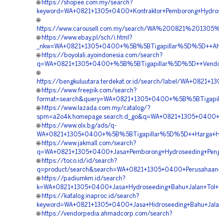
🌐
https://shopee.com.my/search?
keyword=WA+0821+1305+0400+Kontraktor+Pemborong+Hydros
🌐
https://www.carousell.com.my/search/WA%200821%201
🌐
https://www.ebay.pl/sch/i.html?
_nkw=WA+0821+1305+0400+%5B%5BTigapillar%5D%5D++Ahli+H
🌐
https://boyolali.ayoindonesia.com/search?
q=WA+0821+1305+0400+%5B%5BTigapillar%5D%5D++Vendor+H
🌐
https://bengkuluutara.terdekat.or.id/search/label/WA+08
🌐
https://www.freepik.com/search?
format=search&query=WA+0821+1305+0400+%5B%5BTigapilla
🌐
https://www.lazada.com.my/catalog/?
spm=a2o4k.homepage.search.d_go&q=WA+0821+1305+0400+%
🌐
https://www.olx.bg/ads/q-
WA+0821+1305+0400+%5B%5BTigapillar%5D%5D++Harga+Hidr
🌐
https://www.jakmall.com/search?
q=WA+0821+1305+0400+Jasa+Pemborong+Hydroseeding+Pengh
🌐
https://toco.id/id/search?
q=product/search&search=WA+0821+1305+0400+Perusahaan+Ja
🌐
https://padiumkm.id/search?
k=WA+0821+1305+0400+Jasa+Hydroseeding+Bahu+Jalan+Tol+
🌐
https://katalog.inaproc.id/search?
keyword=WA+0821+1305+0400+Jasa+Hidroseeding+Bahu+Jalan
🌐
https://vendorpedia.ahmadcorp.com/search?