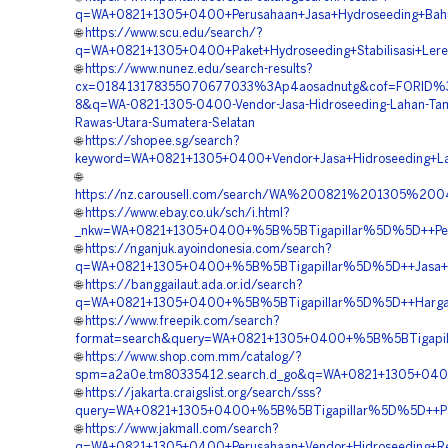
q=WA+0821+1305+0400+Perusahaan+Jasa+Hydroseeding+Bahu+
🌐
https://www.scu.edu/search/?
q=WA+0821+1305+0400+Paket+Hydroseeding+Stabilisasi+Lere
🌐
https://www.nunez.edu/search-results?
cx=018413178355070677033%3Ap4aosadnutg&cof=FORID%
8&q=WA-0821-1305-0400-Vendor-Jasa-Hidroseeding-Lahan-Ta
Rawas-Utara-Sumatera-Selatan
🌐
https://shopee.sg/search?
keyword=WA+0821+1305+0400+Vendor+Jasa+Hidroseeding+Lan
🌐
https://nz.carousell.com/search/WA%200821%201305%2
🌐
https://www.ebay.co.uk/sch/i.html?
_nkw=WA+0821+1305+0400+%5B%5BTigapillar%5D%5D++Perusa
🌐
https://nganjuk.ayoindonesia.com/search?
q=WA+0821+1305+0400+%5B%5BTigapillar%5D%5D++Jasa+Hid
🌐
https://banggailaut.ada.or.id/search?
q=WA+0821+1305+0400+%5B%5BTigapillar%5D%5D++Harga+Hy
🌐
https://www.freepik.com/search?
format=search&query=WA+0821+1305+0400+%5B%5BTigapilla
🌐
https://www.shop.com.mm/catalog/?
spm=a2a0e.tm80335412.search.d_go&q=WA+0821+1305+0400
🌐
https://jakarta.craigslist.org/search/sss?
query=WA+0821+1305+0400+%5B%5BTigapillar%5D%5D++Pake
🌐
https://www.jakmall.com/search?
q=WA+0821+1305+0400+Perusahaan+Vendor+Hidroseeding+Rek