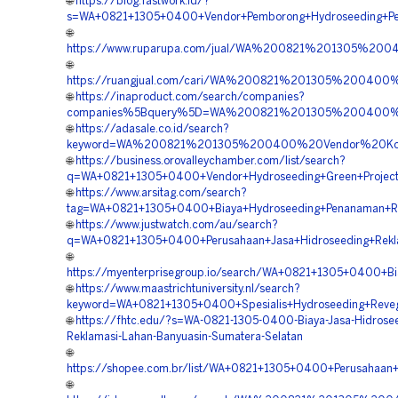
🌐
https://blog.fastwork.id/?
s=WA+0821+1305+0400+Vendor+Pemborong+Hydroseeding+Pe
🌐
https://www.ruparupa.com/jual/WA%200821%201305%20
🌐
https://ruangjual.com/cari/WA%200821%201305%200400
🌐
https://inaproduct.com/search/companies?
companies%5Bquery%5D=WA%200821%201305%200400%20
🌐
https://adasale.co.id/search?
keyword=WA%200821%201305%200400%20Vendor%20Kontr
🌐
https://business.orovalleychamber.com/list/search?
q=WA+0821+1305+0400+Vendor+Hydroseeding+Green+Project+
🌐
https://www.arsitag.com/search?
tag=WA+0821+1305+0400+Biaya+Hydroseeding+Penanaman+Ru
🌐
https://www.justwatch.com/au/search?
q=WA+0821+1305+0400+Perusahaan+Jasa+Hidroseeding+Rekla
🌐
https://myenterprisegroup.io/search/WA+0821+1305+0400+B
🌐
https://www.maastrichtuniversity.nl/search?
keyword=WA+0821+1305+0400+Spesialis+Hydroseeding+Reveg
🌐
https://fhtc.edu/?s=WA-0821-1305-0400-Biaya-Jasa-Hidrose
Reklamasi-Lahan-Banyuasin-Sumatera-Selatan
🌐
https://shopee.com.br/list/WA+0821+1305+0400+Perusahaan+
🌐