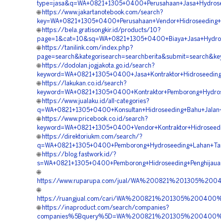
type=jasa&q=WA+0821+1305+0400+Perusahaan+Jasa+Hydrose
🌐
https://www.jakartanotebook.com/search?
key=WA+0821+1305+0400+Perusahaan+Vendor+Hidroseeding+B
🌐
https://bela.gratisongkir.id/products/10?
page=1&cat=10&sq=WA+0821+1305+0400+Biaya+Jasa+Hydrosee
🌐
https://tanilink.com/index.php?
page=search&kategorisearch=searchberita&submit=search&
🌐
https://dodolan.jogjakota.go.id/search?
keyword=WA+0821+1305+0400+Jasa+Kontraktor+Hidroseedin
🌐
https://lakukan.co.id/search?
keyword=WA+0821+1305+0400+Kontraktor+Pemborong+Hydrose
🌐
https://www.jualaku.id/all-categories?
q=WA+0821+1305+0400+Konsultan+Hidroseeding+Bahu+Jalan+
🌐
https://www.pricebook.co.id/search?
keyword=WA+0821+1305+0400+Vendor+Kontraktor+Hidroseedin
🌐
https://direktoriukm.com/search/?
q=WA+0821+1305+0400+Pemborong+Hydroseeding+Lahan+Tam
🌐
https://blog.fastwork.id/?
s=WA+0821+1305+0400+Pemborong+Hidroseeding+Penghijaua
🌐
https://www.ruparupa.com/jual/WA%200821%201305%2
🌐
https://ruangjual.com/cari/WA%200821%201305%20040
🌐
https://inaproduct.com/search/companies?
companies%5Bquery%5D=WA%200821%201305%200400%20