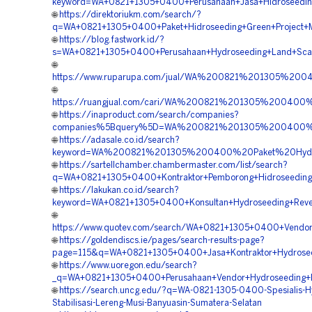
keyword=WA+0821+1305+0400+Perusahaan+Jasa+Hidroseeding
🌐
https://direktoriukm.com/search/?
q=WA+0821+1305+0400+Paket+Hidroseeding+Green+Project+M
🌐
https://blog.fastwork.id/?
s=WA+0821+1305+0400+Perusahaan+Hydroseeding+Land+Scapi
🌐
https://www.ruparupa.com/jual/WA%200821%201305%20
🌐
https://ruangjual.com/cari/WA%200821%201305%200400
🌐
https://inaproduct.com/search/companies?
companies%5Bquery%5D=WA%200821%201305%200400%20
🌐
https://adasale.co.id/search?
keyword=WA%200821%201305%200400%20Paket%20Hydros
🌐
https://sartellchamber.chambermaster.com/list/search?
q=WA+0821+1305+0400+Kontraktor+Pemborong+Hidroseeding+
🌐
https://lakukan.co.id/search?
keyword=WA+0821+1305+0400+Konsultan+Hydroseeding+Reveg
🌐
https://www.quotev.com/search/WA+0821+1305+0400+Vendor
🌐
https://goldendiscs.ie/pages/search-results-page?
page=115&q=WA+0821+1305+0400+Jasa+Kontraktor+Hydroseedi
🌐
https://www.uoregon.edu/search?
_q=WA+0821+1305+0400+Perusahaan+Vendor+Hydroseeding+L
🌐
https://search.uncg.edu/?q=WA-0821-1305-0400-Spesialis-H
Stabilisasi-Lereng-Musi-Banyuasin-Sumatera-Selatan