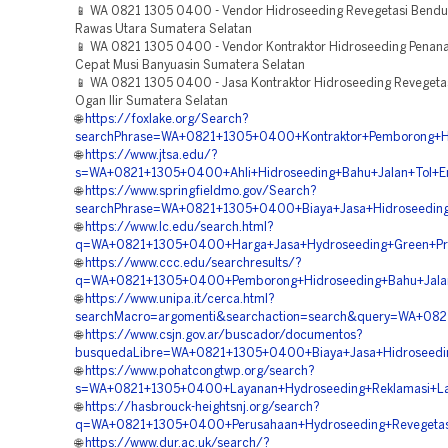
📱 WA 0821 1305 0400 - Vendor Hidroseeding Revegetasi Bend
Rawas Utara Sumatera Selatan
📱 WA 0821 1305 0400 - Vendor Kontraktor Hidroseeding Pena
Cepat Musi Banyuasin Sumatera Selatan
📱 WA 0821 1305 0400 - Jasa Kontraktor Hidroseeding Reveget
Ogan Ilir Sumatera Selatan
🌐
https://foxlake.org/Search?
searchPhrase=WA+0821+1305+0400+Kontraktor+Pemborong+Hid
🌐
https://www.jtsa.edu/?
s=WA+0821+1305+0400+Ahli+Hidroseeding+Bahu+Jalan+Tol+E
🌐
https://www.springfieldmo.gov/Search?
searchPhrase=WA+0821+1305+0400+Biaya+Jasa+Hidroseeding
🌐
https://www.lc.edu/search.html?
q=WA+0821+1305+0400+Harga+Jasa+Hydroseeding+Green+Proj
🌐
https://www.ccc.edu/searchresults/?
q=WA+0821+1305+0400+Pemborong+Hidroseeding+Bahu+Jalan+
🌐
https://www.unipa.it/cerca.html?
searchMacro=argomenti&searchaction=search&query=WA+082
🌐
https://www.csjn.gov.ar/buscador/documentos?
busquedaLibre=WA+0821+1305+0400+Biaya+Jasa+Hidroseeding
🌐
https://www.pohatcongtwp.org/search?
s=WA+0821+1305+0400+Layanan+Hydroseeding+Reklamasi+La
🌐
https://hasbrouck-heightsnj.org/search?
q=WA+0821+1305+0400+Perusahaan+Hydroseeding+Revegetasi
🌐
https://www.dur.ac.uk/search/?