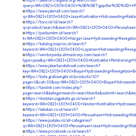
🌐
https://jakarta.craigslist.org/search/sss?
query=WA+0821+1305+0400+%5B%5BTigapillar%5D%5D++Perus
🌐
https://www.jakmall.com/search?
q=WA+0821+1305+0400+Jasa+Kontraktor+Hidroseeding+Rekla
🌐
https://toco.id/id/search?
q=product/search&search=WA+0821+1305+0400+Perusahaan+H
🌐
https://padiumkm.id/search?
k=WA+0821+1305+0400+Harga+Jasa+Hydroseeding+Revegetasi
🌐
https://katalog.inaproc.id/search?
keyword=WA+0821+1305+0400+Layanan+Hidroseeding+Reveget
🌐
https://vendorpedia.ahmadcorp.com/search?
type=jasa&q=WA+0821+1305+0400+Kontraktor+Pemborong+Hyd
🌐
https://www.jakartanotebook.com/search?
key=WA+0821+1305+0400+Biaya+Hydroseeding+Revegetasi+Be
🌐
https://bela.gratisongkir.id/products/10?
page=1&cat=10&sq=WA+0821+1305+0400+Biaya+Hidroseeding
🌐
https://tanilink.com/index.php?
page=search&kategorisearch=searchberita&submit=search&ke
🌐
https://dodolan.jogjakota.go.id/search?
keyword=WA+0821+1305+0400+Vendor+Kontraktor+Hydroseedin
🌐
https://lakukan.co.id/search?
keyword=WA+0821+1305+0400+Perusahaan+Hidroseeding+Rek
🌐
https://www.jualaku.id/all-categories?
q=WA+0821+1305+0400+Perusahaan+Jasa+Hydroseeding+Stabil
🌐
https://www.pricebook.co.id/search?