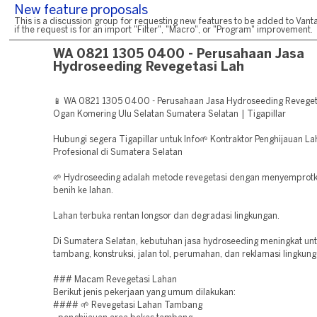
New feature proposals
This is a discussion group for requesting new features to be added to Vanta
if the request is for an import "Filter", "Macro", or "Program" improvement.
WA 0821 1305 0400 - Perusahaan Jasa
Hydroseeding Revegetasi Lah
📱 WA 0821 1305 0400 - Perusahaan Jasa Hydroseeding Reveget
Ogan Komering Ulu Selatan Sumatera Selatan | Tigapillar
Hubungi segera Tigapillar untuk Info🌱 Kontraktor Penghijauan L
Profesional di Sumatera Selatan
🌱 Hydroseeding adalah metode revegetasi dengan menyemprotk
benih ke lahan.
Lahan terbuka rentan longsor dan degradasi lingkungan.
Di Sumatera Selatan, kebutuhan jasa hydroseeding meningkat un
tambang, konstruksi, jalan tol, perumahan, dan reklamasi lingkung
### Macam Revegetasi Lahan
Berikut jenis pekerjaan yang umum dilakukan:
#### 🌱 Revegetasi Lahan Tambang