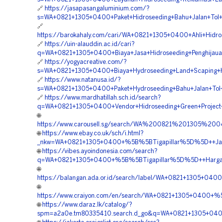
🔗
https://jasapasangaluminium.com/?
s=WA+0821+1305+0400+Paket+Hidroseeding+Bahu+Jalan+Tol+
🔗
https://barokahaly.com/cari/WA+0821+1305+0400+Ahli+Hidr
🔗
https://uin-alauddin.ac.id/cari?
q=WA+0821+1305+0400+Biaya+Jasa+Hidroseeding+Penghijaua
🔗
https://yogyacreative.com/?
s=WA+0821+1305+0400+Biaya+Hydroseeding+Land+Scaping+Hi
🔗
https://www.natanusa.id/?
s=WA+0821+1305+0400+Paket+Hydroseeding+Bahu+Jalan+Tol
🔗
https://www.mardhatillah.sch.id/search?
q=WA+0821+1305+0400+Vendor+Hidroseeding+Green+Project
🌐
https://www.carousell.sg/search/WA%200821%201305%2
🌐
https://www.ebay.co.uk/sch/i.html?
_nkw=WA+0821+1305+0400+%5B%5BTigapillar%5D%5D++Jasa+K
🌐
https://vibes.ayoindonesia.com/search?
q=WA+0821+1305+0400+%5B%5BTigapillar%5D%5D++Harga+Hy
🌐
https://balangan.ada.or.id/search/label/WA+0821+1305+04
🌐
https://www.craiyon.com/en/search/WA+0821+1305+0400+%5
🌐
https://www.daraz.lk/catalog/?
spm=a2a0e.tm80335410.search.d_go&q=WA+0821+1305+0400