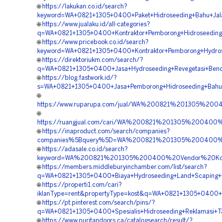
🌐
https://lakukan.co.id/search?
keyword=WA+0821+1305+0400+Paket+Hidroseeding+Bahu+Jala
🌐
https://www.jualaku.id/all-categories?
q=WA+0821+1305+0400+Kontraktor+Pemborong+Hidroseeding+
🌐
https://www.pricebook.co.id/search?
keyword=WA+0821+1305+0400+Kontraktor+Pemborong+Hydros
🌐
https://direktoriukm.com/search/?
q=WA+0821+1305+0400+Jasa+Hydroseeding+Revegetasi+Bend
🌐
https://blog.fastwork.id/?
s=WA+0821+1305+0400+Jasa+Pemborong+Hidroseeding+Bahu+J
🌐
https://www.ruparupa.com/jual/WA%200821%201305%2
🌐
https://ruangjual.com/cari/WA%200821%201305%20040
🌐
https://inaproduct.com/search/companies?
companies%5Bquery%5D=WA%200821%201305%200400%20V
🌐
https://adasale.co.id/search?
keyword=WA%200821%201305%200400%20Vendor%20Kont
🌐
https://members.middleburyinchamber.com/list/search?
q=WA+0821+1305+0400+Biaya+Hydroseeding+Land+Scaping+H
🌐
https://properti1.com/cari?
iklanType=rent&propertyType=kost&q=WA+0821+1305+0400+J
🌐
https://pt.pinterest.com/search/pins/?
q=WA+0821+1305+0400+Spesialis+Hidroseeding+Reklamasi+T
🌐
https://www.puritandoors.ca/catalogsearch/result/?