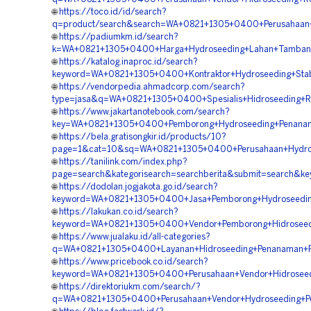
🌐
https://toco.id/id/search?
q=product/search&search=WA+0821+1305+0400+Perusahaan+
🌐
https://padiumkm.id/search?
k=WA+0821+1305+0400+Harga+Hydroseeding+Lahan+Tambang
🌐
https://katalog.inaproc.id/search?
keyword=WA+0821+1305+0400+Kontraktor+Hydroseeding+Stabi
🌐
https://vendorpedia.ahmadcorp.com/search?
type=jasa&q=WA+0821+1305+0400+Spesialis+Hidroseeding+Re
🌐
https://www.jakartanotebook.com/search?
key=WA+0821+1305+0400+Pemborong+Hydroseeding+Penanam
🌐
https://bela.gratisongkir.id/products/10?
page=1&cat=10&sq=WA+0821+1305+0400+Perusahaan+Hydrose
🌐
https://tanilink.com/index.php?
page=search&kategorisearch=searchberita&submit=search&k
🌐
https://dodolan.jogjakota.go.id/search?
keyword=WA+0821+1305+0400+Jasa+Pemborong+Hydroseedin
🌐
https://lakukan.co.id/search?
keyword=WA+0821+1305+0400+Vendor+Pemborong+Hidroseed
🌐
https://www.jualaku.id/all-categories?
q=WA+0821+1305+0400+Layanan+Hidroseeding+Penanaman+R
🌐
https://www.pricebook.co.id/search?
keyword=WA+0821+1305+0400+Perusahaan+Vendor+Hidroseedi
🌐
https://direktoriukm.com/search/?
q=WA+0821+1305+0400+Perusahaan+Vendor+Hydroseeding+Pe