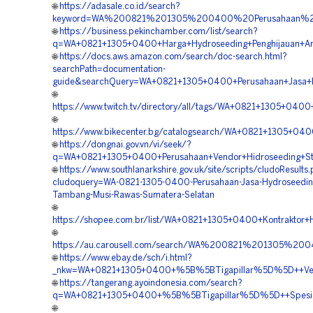
🌐
https://adasale.co.id/search?
keyword=WA%200821%201305%200400%20Perusahaan%20V
🌐
https://business.pekinchamber.com/list/search?
q=WA+0821+1305+0400+Harga+Hydroseeding+Penghijauan+Ar
🌐
https://docs.aws.amazon.com/search/doc-search.html?
searchPath=documentation-
guide&searchQuery=WA+0821+1305+0400+Perusahaan+Jasa+H
🌐
https://www.twitch.tv/directory/all/tags/WA+0821+1305+040
🌐
https://www.bikecenter.bg/catalogsearch/WA+0821+1305+04
🌐
https://dongnai.gov.vn/vi/seek/?
q=WA+0821+1305+0400+Perusahaan+Vendor+Hidroseeding+Stab
🌐
https://www.southlanarkshire.gov.uk/site/scripts/cludoResults
cludoquery=WA-0821-1305-0400-Perusahaan-Jasa-Hydroseedin
Tambang-Musi-Rawas-Sumatera-Selatan
🌐
https://shopee.com.br/list/WA+0821+1305+0400+Kontraktor
🌐
https://au.carousell.com/search/WA%200821%201305%
🌐
https://www.ebay.de/sch/i.html?
_nkw=WA+0821+1305+0400+%5B%5BTigapillar%5D%5D++Vend
🌐
https://tangerang.ayoindonesia.com/search?
q=WA+0821+1305+0400+%5B%5BTigapillar%5D%5D++Spesiali
🌐