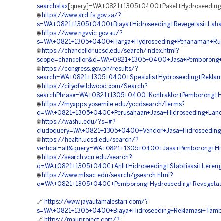
searchstax
[query]=WA+0821+1305+0400+Paket+Hydroseeding+
🌐
https://www.ard.fs.gov.za/?
s=WA+0821+1305+0400+Biaya+Hidroseeding+Revegetasi+Laha
🌐
https://www.ngv.vic.gov.au/?
s=WA+0821+1305+0400+Harga+Hydroseeding+Penanaman+Rum
🌐
https://chancellor.ucsd.edu/search/index.html?
scope=chancellor&q=WA+0821+1305+0400+Jasa+Pemborong+Hy
🌐
https://congress.gov.ph/results/?
search=WA+0821+1305+0400+Spesialis+Hydroseeding+Reklam
🌐
https://cityofwildwood.com/Search?
searchPhrase=WA+0821+1305+0400+Kontraktor+Pemborong+Hy
🌐
https://myapps.yosemite.edu/yccdsearch/terms?
q=WA+0821+1305+0400+Perusahaan+Jasa+Hidroseeding+Land+S
🌐
https://washu.edu/?s=#?
cludoquery=WA+0821+1305+0400+Vendor+Jasa+Hidroseeding+
🌐
https://health.ucsd.edu/search/?
vertical=all&query=WA+0821+1305+0400+Jasa+Pemborong+Hid
🌐
https://search.vcu.edu/search?
q=WA+0821+1305+0400+Ahli+Hidroseeding+Stabilisasi+Leren
🌐
https://www.mtsac.edu/search/gsearch.html?
q=WA+0821+1305+0400+Pemborong+Hydroseeding+Revegetasi
🔗
https://www.jayautamalestari.com/?
s=WA+0821+1305+0400+Biaya+Hidroseeding+Reklamasi+Tamba
🔗
https://mauproject.com/?