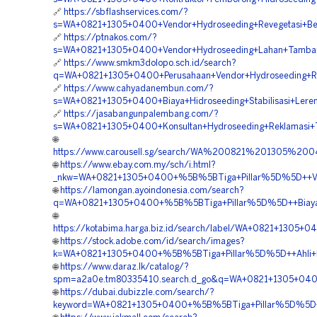
🔗
https://sbflashservices.com/?
s=WA+0821+1305+0400+Vendor+Hydroseeding+Revegetasi+Ben
🔗
https://ptnakos.com/?
s=WA+0821+1305+0400+Vendor+Hydroseeding+Lahan+Tamban
🔗
https://www.smkm3dolopo.sch.id/search?
q=WA+0821+1305+0400+Perusahaan+Vendor+Hydroseeding+Re
🔗
https://www.cahyadanembun.com/?
s=WA+0821+1305+0400+Biaya+Hidroseeding+Stabilisasi+Lere
🔗
https://jasabangunpalembang.com/?
s=WA+0821+1305+0400+Konsultan+Hydroseeding+Reklamasi+
🌐
https://www.carousell.sg/search/WA%200821%201305%
🌐
https://www.ebay.com.my/sch/i.html?
_nkw=WA+0821+1305+0400+%5B%5BTiga+Pillar%5D%5D++Ven
🌐
https://lamongan.ayoindonesia.com/search?
q=WA+0821+1305+0400+%5B%5BTiga+Pillar%5D%5D++Biaya+J
🌐
https://kotabima.harga.biz.id/search/label/WA+0821+130
🌐
https://stock.adobe.com/id/search/images?
k=WA+0821+1305+0400+%5B%5BTiga+Pillar%5D%5D++Ahli+Hid
🌐
https://www.daraz.lk/catalog/?
spm=a2a0e.tm80335410.search.d_go&q=WA+0821+1305+0400
🌐
https://dubai.dubizzle.com/search/?
keyword=WA+0821+1305+0400+%5B%5BTiga+Pillar%5D%5D++P