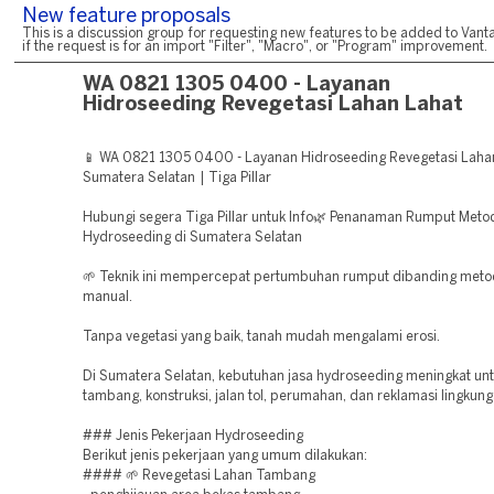
New feature proposals
This is a discussion group for requesting new features to be added to Vanta
if the request is for an import "Filter", "Macro", or "Program" improvement.
WA 0821 1305 0400 - Layanan
Hidroseeding Revegetasi Lahan Lahat
📱 WA 0821 1305 0400 - Layanan Hidroseeding Revegetasi Laha
Sumatera Selatan | Tiga Pillar
Hubungi segera Tiga Pillar untuk Info🌿 Penanaman Rumput Meto
Hydroseeding di Sumatera Selatan
🌱 Teknik ini mempercepat pertumbuhan rumput dibanding met
manual.
Tanpa vegetasi yang baik, tanah mudah mengalami erosi.
Di Sumatera Selatan, kebutuhan jasa hydroseeding meningkat un
tambang, konstruksi, jalan tol, perumahan, dan reklamasi lingkung
### Jenis Pekerjaan Hydroseeding
Berikut jenis pekerjaan yang umum dilakukan:
#### 🌱 Revegetasi Lahan Tambang