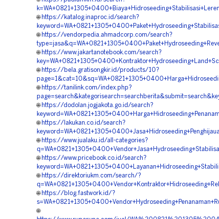
k=WA+0821+1305+0400+Biaya+Hidroseeding+Stabilisasi+Lere
🌐
https://katalog.inaproc.id/search?
keyword=WA+0821+1305+0400+Paket+Hydroseeding+Stabilisa
🌐
https://vendorpedia.ahmadcorp.com/search?
type=jasa&q=WA+0821+1305+0400+Paket+Hydroseeding+Reve
🌐
https://www.jakartanotebook.com/search?
key=WA+0821+1305+0400+Kontraktor+Hydroseeding+Land+Sca
🌐
https://bela.gratisongkir.id/products/10?
page=1&cat=10&sq=WA+0821+1305+0400+Harga+Hidroseeding
🌐
https://tanilink.com/index.php?
page=search&kategorisearch=searchberita&submit=search&k
🌐
https://dodolan.jogjakota.go.id/search?
keyword=WA+0821+1305+0400+Harga+Hidroseeding+Penanam
🌐
https://lakukan.co.id/search?
keyword=WA+0821+1305+0400+Jasa+Hidroseeding+Penghijaua
🌐
https://www.jualaku.id/all-categories?
q=WA+0821+1305+0400+Vendor+Jasa+Hydroseeding+Stabilisa
🌐
https://www.pricebook.co.id/search?
keyword=WA+0821+1305+0400+Layanan+Hidroseeding+Stabili
🌐
https://direktoriukm.com/search/?
q=WA+0821+1305+0400+Vendor+Kontraktor+Hidroseeding+Rek
🌐
https://blog.fastwork.id/?
s=WA+0821+1305+0400+Vendor+Hydroseeding+Penanaman+Ru
🌐