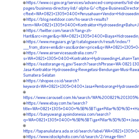
🌐
https://www.ccgov.org/services/advanced-components/list-det
pages/business-directory-list/-alpha-G/-cftype-BusinessDirecto
cftext=WA+0821+1305+0400+Perusahaan+Vendor+Hidroseeding
🌐
https://blog.nextdoor.com/hs-search-results?
term=WA+0821+1305+0400+Kontraktor+Hydroseeding+Bahu+Ja
🌐
https://twitter.com/search?lang=zh-
Hant&src=imger&q=WA+0821+1305+0400+Biaya+Hidroseeding+
🌐
https://www.meguiars.gr/gr/catalogsearch/result/index/?
___from_store=en&dir=asc&order=price&q=WA+0821+1305+04
🌐
https://www.airservicesaustralia.com/?
s=WA+0821+1305+0400+Kontraktor+Hydroseeding+Lahan+Tam
🌐
https://eastorange-nj.gov/Search?searchPhrase=WA-0821-1
Jasa-Kontraktor-Hydroseeding-Revegetasi-Bendungan-Musi-Rawa
Sumatera-Selatan
🌐
https://shopee.co.id/search?
keyword=WA+0821+1305+0400+Jasa+Pemborong+Hydroseeding
🌐
https://www.carousell.com.hk/search/WA%200821%201
🌐
https://www.ebay.com.tw/search?
title=WA+0821+1305+0400+%5B%5BTiga+Pillar%5D%5D++Harg
🌐
https://banyuwangi.ayoindonesia.com/search?
q=WA+0821+1305+0400+%5B%5BTiga+Pillar%5D%5D++Jasa+P
🌐
https://tapanuliutara.ada.or.id/search/label/WA+0821+13
🌐
https://www.istockphoto.com/id/search/2/image-film?