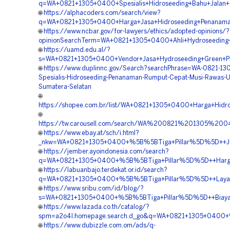
q=WA+0821+1305+0400+Spesialis+Hidroseeding+Bahu+Jalan+
🌐
https://alphacoders.com/search/view?
q=WA+0821+1305+0400+Harga+Jasa+Hidroseeding+Penanama
🌐
https://www.ncbar.gov/for-lawyers/ethics/adopted-opinions/?
opinionSearchTerm=WA+0821+1305+0400+Ahli+Hydroseeding+S
🌐
https://uamd.edu.al/?
s=WA+0821+1305+0400+Vendor+Jasa+Hydroseeding+Green+Pro
🌐
https://www.duplinnc.gov/Search?searchPhrase=WA-0821-1
Spesialis-Hidroseeding-Penanaman-Rumput-Cepat-Musi-Rawas-U
Sumatera-Selatan
🌐
https://shopee.com.br/list/WA+0821+1305+0400+Harga+Hidro
🌐
https://tw.carousell.com/search/WA%200821%201305%
🌐
https://www.ebay.at/sch/i.html?
_nkw=WA+0821+1305+0400+%5B%5BTiga+Pillar%5D%5D++Jasa+
🌐
https://jember.ayoindonesia.com/search?
q=WA+0821+1305+0400+%5B%5BTiga+Pillar%5D%5D++Harga+H
🌐
https://labuanbajo.terdekat.or.id/search?
q=WA+0821+1305+0400+%5B%5BTiga+Pillar%5D%5D++Layana
🌐
https://www.sribu.com/id/blog/?
s=WA+0821+1305+0400+%5B%5BTiga+Pillar%5D%5D++Biaya+Ja
🌐
https://www.lazada.co.th/catalog/?
spm=a2o4l.homepage.search.d_go&q=WA+0821+1305+0400+%
🌐
https://www.dubizzle.com.om/ads/q-