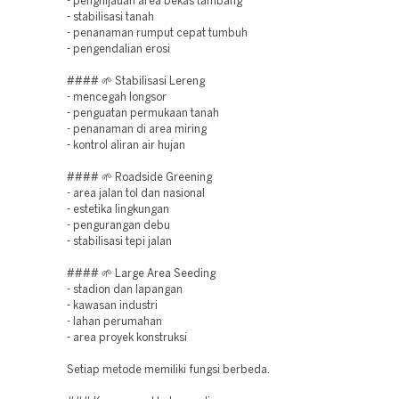
- penghijauan area bekas tambang
- stabilisasi tanah
- penanaman rumput cepat tumbuh
- pengendalian erosi
#### 🌱 Stabilisasi Lereng
- mencegah longsor
- penguatan permukaan tanah
- penanaman di area miring
- kontrol aliran air hujan
#### 🌱 Roadside Greening
- area jalan tol dan nasional
- estetika lingkungan
- pengurangan debu
- stabilisasi tepi jalan
#### 🌱 Large Area Seeding
- stadion dan lapangan
- kawasan industri
- lahan perumahan
- area proyek konstruksi
Setiap metode memiliki fungsi berbeda.