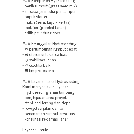
### Komponen Hydroseeding
- benih rumput (grass seed mix)
- air sebagai media pencampur
- pupuk starter
- mulch (serat kayu / kertas)
- tackifier (perekat tanah)
- aditif pelindung erosi
### Keunggulan Hydroseeding
- 🌱 pertumbuhan rumput cepat
- 🚜 efisien untuk area luas
- 🌿 stabilisasi lahan
- 🌱 estetika baik
- 🚚 tim profesional
### Layanan Jasa Hydroseeding
Kami menyediakan layanan:
- hydroseeding lahan tambang
- penghijauan area proyek
- stabilisasi lereng dan slope
- revegetasi jalan dan tol
- penanaman rumput area luas
- konsultasi reklamasi lahan
Layanan untuk: