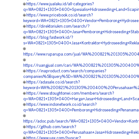
🌐
https://www.jualaku.id/all-categories?
q=WA+0821+1305+0400+Spesialis+Hidroseeding+Land+Scapin
🌐
https://www.pricebook.co.id/search?
keyword=WA+0821+1305+0400+Vendor+Pemborong+Hydroseed
🌐
https://direktoriukm.com/search/?
q=WA+0821+1305+0400+Jasa+Pemborong+Hidroseeding+Stabil
🌐
https://blog.fastwork.id/?
s=WA+0821+1305+0400+Jasa+Kontraktor+Hydroseeding+Rekl
🌐
https://www.ruparupa.com/jual/WA%200821%201305%2
🌐
https://ruangjual.com/cari/WA%200821%201305%20040
🌐
https://inaproduct.com/search/companies?
companies%5Bquery%5D=WA%200821%201305%200400%20
🌐
https://adasale.co.id/search?
keyword=WA%200821%201305%200400%20Perusahaan%20H
🌐
https://www.stoughtonwi.com/members/search?
q=WA+0821+1305+0400+Harga+Jasa+Hidroseeding+Land+Scap
🌐
https://www.indonetwork.co.id/search?
q=WA+0821+1305+0400+Pemborong+Hidroseeding+Penanaman
🌐
https://adoc.pub/search/WA+0821+1305+0400+Vendor+Kontra
🌐
https://github.com/search?
q=WA+0821+1305+0400+Perusahaan+Jasa+Hidroseeding+Rekl
🌐
https://www.uax.com/buscar?