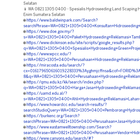
Selatan
📱 WA 0821 1305 0400 - Spesialis Hydroseeding Land Scaping H
Enim Sumatera Selatan
🌐
https://www.baldwinpark.com/Search?
searchPhrase=WA+0821+1305+0400+Konsultan+Hidroseeding+
🌐
https://www.doe.gov.my/?
s=WA+0821+1305+0400+Paket+Hydroseeding+Reklamasi+Tamb
🌐
https://www.dickinson.edu/site/scripts/google_results.php?
q=WA+0821+1305+0400+Spesialis+Hydroseeding+Green+Proje
🌐
https://www.wpcc.edu/?
s=WA+0821+1305+0400+Perusahaan+Hidroseeding+Reklamasi+
🌐
https://miracosta.edu/search/?
cx=016179650616019228333%3Ayghmjcffnsa&cof=FORID%3
8&q=WA+0821+1305+0400+Perusahaan+Hydroseeding+Reklama
🌐
https://qmu.edu.kz/kk/search/index.php?
q=WA+0821+1305+0400+Harga+Jasa+Hydroseeding+Reklamasi
🌐
https://uamd.edu.al/?
s=WA+0821+1305+0400+Ahli+Hydroseeding+Reklamasi+Lahan+
🌐
https://www.howardcc.edu/search-results/?
searchStudioQuery=WA+0821+1305+0400+Pemborong+Hydroseed
🌐
https://burkenc.org/Search?
searchPhrase=WA+0821+1305+0400+Perusahaan+Jasa+Hydrosee
🌐
https://www.eastamwelltownship.com/Search?
searchPhrase=WA+0821+1305+0400+Perusahaan+Vendor+Hidro
🌐
https://www.canyons.edu/search/#?