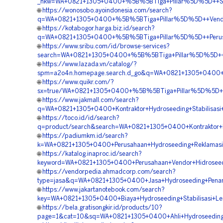
_nkw=WA+0821+1305+0400+%5B%5BTiga+Pillar%5D%5D++Spesi
🌐
https://wonosobo.ayoindonesia.com/search?
q=WA+0821+1305+0400+%5B%5BTiga+Pillar%5D%5D++Vendor+
🌐
https://kotabogor.harga.biz.id/search?
q=WA+0821+1305+0400+%5B%5BTiga+Pillar%5D%5D++Perusah
🌐
https://www.sribu.com/id/browse-services?
search=WA+0821+1305+0400+%5B%5BTiga+Pillar%5D%5D++Ven
🌐
https://www.lazada.vn/catalog/?
spm=a2o4n.homepage.search.d_go&q=WA+0821+1305+0400+%5
🌐
https://www.quikr.com/?
sx=true/WA+0821+1305+0400+%5B%5BTiga+Pillar%5D%5D++Ve
🌐
https://www.jakmall.com/search?
q=WA+0821+1305+0400+Kontraktor+Hydroseeding+Stabilisasi
🌐
https://toco.id/id/search?
q=product/search&search=WA+0821+1305+0400+Kontraktor+P
🌐
https://padiumkm.id/search?
k=WA+0821+1305+0400+Perusahaan+Hydroseeding+Reklamasi
🌐
https://katalog.inaproc.id/search?
keyword=WA+0821+1305+0400+Perusahaan+Vendor+Hidroseedi
🌐
https://vendorpedia.ahmadcorp.com/search?
type=jasa&q=WA+0821+1305+0400+Jasa+Hydroseeding+Pena
🌐
https://www.jakartanotebook.com/search?
key=WA+0821+1305+0400+Biaya+Hydroseeding+Stabilisasi+Le
🌐
https://bela.gratisongkir.id/products/10?
page=1&cat=10&sq=WA+0821+1305+0400+Ahli+Hydroseeding+