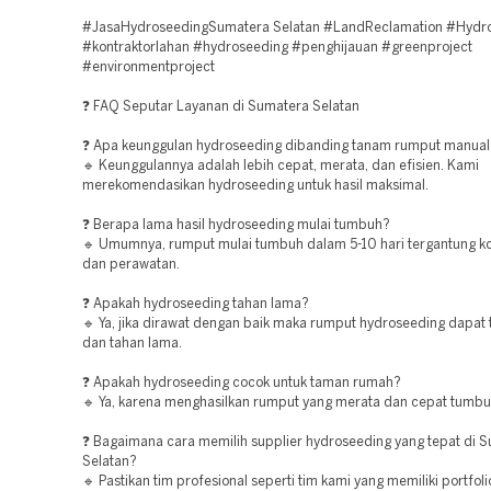
#JasaHydroseedingSumatera Selatan #LandReclamation #Hydr
#kontraktorlahan #hydroseeding #penghijauan #greenproject
#environmentproject
❓ FAQ Seputar Layanan di Sumatera Selatan
❓ Apa keunggulan hydroseeding dibanding tanam rumput manual
🔹 Keunggulannya adalah lebih cepat, merata, dan efisien. Kami
merekomendasikan hydroseeding untuk hasil maksimal.
❓ Berapa lama hasil hydroseeding mulai tumbuh?
🔹 Umumnya, rumput mulai tumbuh dalam 5-10 hari tergantung ko
dan perawatan.
❓ Apakah hydroseeding tahan lama?
🔹 Ya, jika dirawat dengan baik maka rumput hydroseeding dapat
dan tahan lama.
❓ Apakah hydroseeding cocok untuk taman rumah?
🔹 Ya, karena menghasilkan rumput yang merata dan cepat tumbu
❓ Bagaimana cara memilih supplier hydroseeding yang tepat di 
Selatan?
🔹 Pastikan tim profesional seperti tim kami yang memiliki portfol