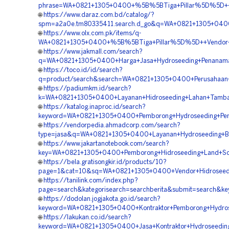
phrase=WA+0821+1305+0400+%5B%5BTiga+Pillar%5D%5D++Ve
🌐
https://www.daraz.com.bd/catalog/?
spm=a2a0e.tm80335411.search.d_go&q=WA+0821+1305+0400
🌐
https://www.olx.com.pk/items/q-
WA+0821+1305+0400+%5B%5BTiga+Pillar%5D%5D++Vendor+Ja
🌐
https://www.jakmall.com/search?
q=WA+0821+1305+0400+Harga+Jasa+Hydroseeding+Penanama
🌐
https://toco.id/id/search?
q=product/search&search=WA+0821+1305+0400+Perusahaan+
🌐
https://padiumkm.id/search?
k=WA+0821+1305+0400+Layanan+Hidroseeding+Lahan+Tamba
🌐
https://katalog.inaproc.id/search?
keyword=WA+0821+1305+0400+Pemborong+Hydroseeding+Pen
🌐
https://vendorpedia.ahmadcorp.com/search?
type=jasa&q=WA+0821+1305+0400+Layanan+Hydroseeding+Ba
🌐
https://www.jakartanotebook.com/search?
key=WA+0821+1305+0400+Pemborong+Hidroseeding+Land+Sca
🌐
https://bela.gratisongkir.id/products/10?
page=1&cat=10&sq=WA+0821+1305+0400+Vendor+Hidroseedi
🌐
https://tanilink.com/index.php?
page=search&kategorisearch=searchberita&submit=search&
🌐
https://dodolan.jogjakota.go.id/search?
keyword=WA+0821+1305+0400+Kontraktor+Pemborong+Hydros
🌐
https://lakukan.co.id/search?
keyword=WA+0821+1305+0400+Jasa+Kontraktor+Hydroseeding