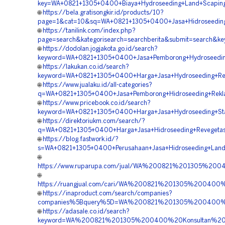
key=WA+0821+1305+0400+Biaya+Hydroseeding+Land+Scaping+
🌐
https://bela.gratisongkir.id/products/10?
page=1&cat=10&sq=WA+0821+1305+0400+Jasa+Hidroseeding+S
🌐
https://tanilink.com/index.php?
page=search&kategorisearch=searchberita&submit=search&k
🌐
https://dodolan.jogjakota.go.id/search?
keyword=WA+0821+1305+0400+Jasa+Pemborong+Hydroseedin
🌐
https://lakukan.co.id/search?
keyword=WA+0821+1305+0400+Harga+Jasa+Hydroseeding+Rek
🌐
https://www.jualaku.id/all-categories?
q=WA+0821+1305+0400+Jasa+Pemborong+Hidroseeding+Rekla
🌐
https://www.pricebook.co.id/search?
keyword=WA+0821+1305+0400+Harga+Jasa+Hydroseeding+Stab
🌐
https://direktoriukm.com/search/?
q=WA+0821+1305+0400+Harga+Jasa+Hidroseeding+Revegetas
🌐
https://blog.fastwork.id/?
s=WA+0821+1305+0400+Perusahaan+Jasa+Hidroseeding+Land+
🌐
https://www.ruparupa.com/jual/WA%200821%201305%2
🌐
https://ruangjual.com/cari/WA%200821%201305%2004
🌐
https://inaproduct.com/search/companies?
companies%5Bquery%5D=WA%200821%201305%200400%20
🌐
https://adasale.co.id/search?
keyword=WA%200821%201305%200400%20Konsultan%20Hy