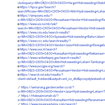
cludoquery=WA+0821+1305+0400+Harga+Hidroseeding+Stabili
🌐
https://hpca.gov/Search?
searchPhrase=WA+0821+1305+0400+Ahli+Hydroseeding+Laha
🌐
https://simpsonu.edu/?
s=WA+0821+1305+0400+Perusahaan+Vendor+Hidroseeding+Rev
🌐
https://www.uis.no/nb/sok?
search=WA+0821+1305+0400+Perusahaan+Vendor+Hidroseedin
🌐
https://www.ciis.edu/search-results?
q=WA+0821+1305+0400+Spesialis+Hidroseeding+Bahu+Jalan+
🌐
https://www.ccc.edu/searchresults/?
q=WA+0821+1305+0400+Vendor+Jasa+Hidroseeding+Revegeta
🌐
https://www.uva.nl/search?
q=WA+0821+1305+0400+Konsultan+Hydroseeding+Reklamasi+T
🌐
https://www.raritantwpnj.gov/search-results?
q=WA+0821+1305+0400+Ahli+Hidroseeding+Lahan+Tambang+B
🌐
https://www.jocogov.org/search?
q=WA+0821+1305+0400+Perusahaan+Vendor+Hidroseeding+Lan
🌐
https://search.nd.edu/results/?
client=default_frontend&output=xml_no_dtd&proxystylesheet
🔗
https://semarang.gardencenter.co.id/?
s=WA+0821+1305+0400+Vendor+Jasa+Hydroseeding+Lahan+Ta
🔗
https://rhdesainrumah.id/?
s=WA+0821+1305+0400+Konsultan+Hidroseeding+Penanaman+
🔗
https://www.niagareadymix.com/search?