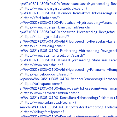
q=WA+0821+1305+0400+Perusahaan+Jasa+Hydroseeding+Reveg
🔗
https://www.haidargarden.web.id/search?
q=WA+0821+1305+0400+Vendor+Kontraktor+Hidroseeding+Rev
🔗
https://fast-indo.com/?
s=WA+0821+1305+0400+Perusahaan+Hydroseeding+Penanama
🔗
https://www.mipenjalinbanyu.sch.id/search?
q=WA+0821+1305+0400+Konsultan+Hidroseeding+Revegetasi+
🔗
https://tritunggalmetal.com/?
s=WA+0821+1305+0400+Ahli+Hydroseeding+Revegetasi+Lahan
🔗
https://budiwelding.com/?
s=WA+0821+1305+0400+Pemborong+Hidroseeding+Revegetasi+
🔗
https://www.jasainteriorset.com/search?
q=WA+0821+1305+0400+Jasa+Hydroseeding+Stabilisasi+Leren
🔗
https://www.realestat.id/?
s=WA+0821+1305+0400+Ahli+Hydroseeding+Penanaman+Rumpu
🔗
https://pricebook.co.id/search?
keyword=WA+0821+1305+0400+Vendor+Pemborong+Hidroseedin
🔗
https://arthapanel.com/?
s=WA+0821+1305+0400+Biaya+Jasa+Hidroseeding+Penanaman
🔗
https://www.cahyadanembun.com/?
s=WA+0821+1305+0400+Konsultan+Hidroseeding+Reklamasi+
🔗
https://www.kontan.co.id/search/?
search=WA+0821+1305+0400+Kontraktor+Pemborong+Hydrose
🔗
https://dlingofamily.com/?
s=WA+0821+1305+0400+Kontraktor+Pemborong+Hidroseeding+