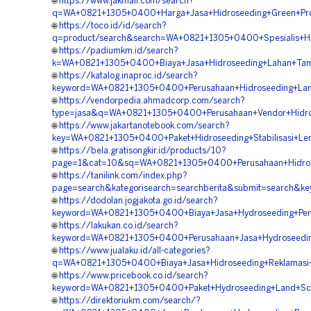
🌐
https://www.jakmall.com/search?
q=WA+0821+1305+0400+Harga+Jasa+Hidroseeding+Green+Pro
🌐
https://toco.id/id/search?
q=product/search&search=WA+0821+1305+0400+Spesialis+Hi
🌐
https://padiumkm.id/search?
k=WA+0821+1305+0400+Biaya+Jasa+Hidroseeding+Lahan+Tam
🌐
https://katalog.inaproc.id/search?
keyword=WA+0821+1305+0400+Perusahaan+Hidroseeding+Land
🌐
https://vendorpedia.ahmadcorp.com/search?
type=jasa&q=WA+0821+1305+0400+Perusahaan+Vendor+Hidros
🌐
https://www.jakartanotebook.com/search?
key=WA+0821+1305+0400+Paket+Hidroseeding+Stabilisasi+Le
🌐
https://bela.gratisongkir.id/products/10?
page=1&cat=10&sq=WA+0821+1305+0400+Perusahaan+Hidrose
🌐
https://tanilink.com/index.php?
page=search&kategorisearch=searchberita&submit=search
🌐
https://dodolan.jogjakota.go.id/search?
keyword=WA+0821+1305+0400+Biaya+Jasa+Hydroseeding+Pe
🌐
https://lakukan.co.id/search?
keyword=WA+0821+1305+0400+Perusahaan+Jasa+Hydroseeding
🌐
https://www.jualaku.id/all-categories?
q=WA+0821+1305+0400+Biaya+Jasa+Hidroseeding+Reklamasi
🌐
https://www.pricebook.co.id/search?
keyword=WA+0821+1305+0400+Paket+Hydroseeding+Land+Sca
🌐
https://direktoriukm.com/search/?