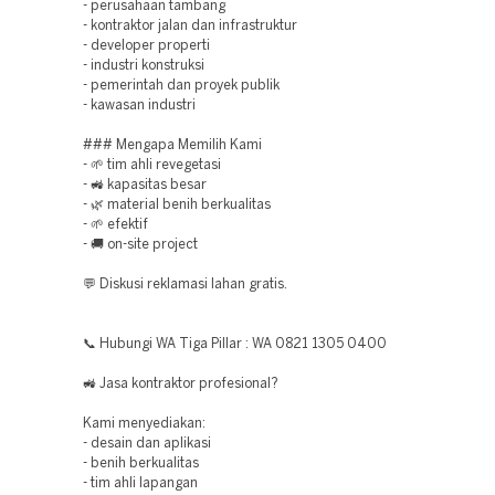
- perusahaan tambang
- kontraktor jalan dan infrastruktur
- developer properti
- industri konstruksi
- pemerintah dan proyek publik
- kawasan industri
### Mengapa Memilih Kami
- 🌱 tim ahli revegetasi
- 🚜 kapasitas besar
- 🌿 material benih berkualitas
- 🌱 efektif
- 🚚 on-site project
💬 Diskusi reklamasi lahan gratis.
📞 Hubungi WA Tiga Pillar : WA 0821 1305 0400
🚜 Jasa kontraktor profesional?
Kami menyediakan:
- desain dan aplikasi
- benih berkualitas
- tim ahli lapangan