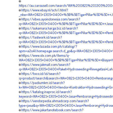
🌐
https://au.carousell.com/search/WA%200821%201305%2
🌐
https://www.ebay.nl/sch/i.html?
_nkw=WA+0821+1305+0400+%5B%5BTiga+Pillar%5D%5D++Jasa+
🌐
https://vibes.ayoindonesia.com/search?
q=WA+0821+1305+0400+%5B%5BTiga+Pillar%5D%5D++Jasa+Hi
🌐
https://sukamara.harga.biz.id/search?
q=WA+0821+1305+0400+%5B%5BTiga+Pillar%5D%5D++Pemboro
🌐
https://fastwork.id/search?
q=WA+0821+1305+0400+%5B%5BTiga+Pillar%5D%5D++Pemboro
🌐
https://www.lazada.com.ph/catalog/?
spm=a2o4l.homepage.search.d_go&q=WA+0821+1305+0400+%5
🌐
https://www.olx.com.pk/items/q-
WA+0821+1305+0400+%5B%5BTiga+Pillar%5D%5D++Biaya+Hyd
🌐
https://www.jakmall.com/search?
q=WA+0821+1305+0400+Paket+Hydroseeding+Revegetasi+Lah
🌐
https://toco.id/id/search?
q=product/search&search=WA+0821+1305+0400+Pemborong+H
🌐
https://padiumkm.id/search?
k=WA+0821+1305+0400+Vendor+Kontraktor+Hydroseeding+Gre
🌐
https://katalog.inaproc.id/search?
keyword=WA+0821+1305+0400+Jasa+Pemborong+Hydroseeding
🌐
https://vendorpedia.ahmadcorp.com/search?
type=jasa&q=WA+0821+1305+0400+Jasa+Pemborong+Hydrosee
🌐
https://www.jakartanotebook.com/search?