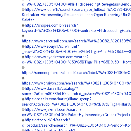
q=WA+0821+1305+0400+Ahli+Hidroseeding+Revegetasi+Bendu
🌐
https://www.lut.fi/fi/search?search_api_fulltext=WA-0821-13
Kontraktor-Hidroseeding-Reklamasi-Lahan-Ogan-Komering-Ulu-S
Selatan
🌐
https://shopee.com.br/search?
keyword=WA+0821+1305+0400+Kontraktor+Hidroseeding+Lah
🌐
https://www.carousell.com.my/search/WA%200821%201
🌐
https://www.ebay.nl/sch/i.html?
_nkw=WA+0821+1305+0400+%5B%5BTiga+Pillar%5D%5D++Spesi
🌐
https://www.ayocirebon.com/search?
q=WA+0821+1305+0400+%5B%5BTiga+Pillar%5D%5D++Kontrakt
🌐
https://sumenep.terdekat.or.id/search/label/WA+0821+130
🌐
https://www.craiyon.com/en/search/WA+0821+1305+0400+%
🌐
https://www.daraz.lk/catalog/?
spm=a2a0e.tm80335410.search.d_go&q=WA+0821+1305+0400
🌐
https://dealls.com/karir/gilland-group?
searchActiveJob=WA+0821+1305+0400+%5B%5BTiga+Pillar%5
🌐
https://www.jakmall.com/search?
q=WA+0821+1305+0400+Paket+Hydroseeding+Green+Project+
🌐
https://toco.id/id/search?
q=product/search&search=WA+0821+1305+0400+Vendor+Kont
🌐
https://padiumkm.id/search?