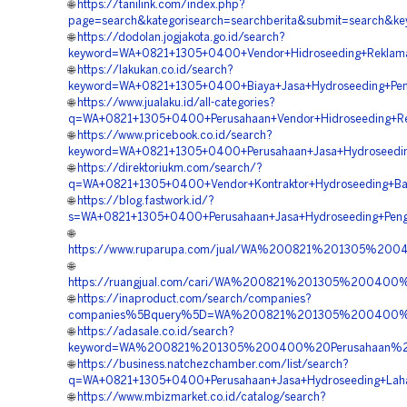
🌐
https://tanilink.com/index.php?
page=search&kategorisearch=searchberita&submit=search&
🌐
https://dodolan.jogjakota.go.id/search?
keyword=WA+0821+1305+0400+Vendor+Hidroseeding+Reklama
🌐
https://lakukan.co.id/search?
keyword=WA+0821+1305+0400+Biaya+Jasa+Hydroseeding+Peng
🌐
https://www.jualaku.id/all-categories?
q=WA+0821+1305+0400+Perusahaan+Vendor+Hidroseeding+Re
🌐
https://www.pricebook.co.id/search?
keyword=WA+0821+1305+0400+Perusahaan+Jasa+Hydroseedin
🌐
https://direktoriukm.com/search/?
q=WA+0821+1305+0400+Vendor+Kontraktor+Hydroseeding+Bah
🌐
https://blog.fastwork.id/?
s=WA+0821+1305+0400+Perusahaan+Jasa+Hydroseeding+Pengh
🌐
https://www.ruparupa.com/jual/WA%200821%201305%20
🌐
https://ruangjual.com/cari/WA%200821%201305%20040
🌐
https://inaproduct.com/search/companies?
companies%5Bquery%5D=WA%200821%201305%200400%20
🌐
https://adasale.co.id/search?
keyword=WA%200821%201305%200400%20Perusahaan%20
🌐
https://business.natchezchamber.com/list/search?
q=WA+0821+1305+0400+Perusahaan+Jasa+Hydroseeding+Laha
🌐
https://www.mbizmarket.co.id/catalog/search?