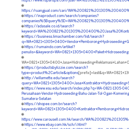
https://www.ruparupa.com/jual/WA%200821%201305%200
🌐
https://ruangjual.com/cari/WA%200821%201305%200400
🌐
https://inaproduct.com/search/companies?
companies%5Bquery%5D=WA%200821%201305%200400%20
🌐
https://adasale.co.id/search?
keyword=WA%200821%201305%200400%20Jasa%20Kontrak
🌐
https://business.limachamber.com/list/search?
q=WA+0821+1305+0400+Vendor+Pemborong+Hydroseeding+Gre
🌐
https://rumaindo.com/artikel?
penulis=&keyword=WA+0821+1305+0400+Paket+Hidroseeding+
🌐
WA+0821+1305+0400+Jasa+Hidroseeding+Reklamasi+Lahan+O
🌐
https://productsbylizzie.com/search?
type=product%2Carticle&options
[prefix]=last&q=WA+0821+1
🌐
http://willamette.edu/search?
query=WA+0821+1305+0400+Jasa+Kontraktor+Hydroseeding+St
🌐
https://www.esu.edu/search/index.php?q=WA-0821-1305-04
Perusahaan-Vendor-Hydroseeding-Bahu-Jalan-Tol-Ogan-Komering
Sumatera-Selatan
🌐
https://shopee.com.br/search?
keyword=WA+0821+1305+0400+Kontraktor+Pemborong+Hidrose
🌐
https://www.carousell.com.hk/search/WA%200821%201
🌐
https://www.ebay.com.hk/sch/i.html?