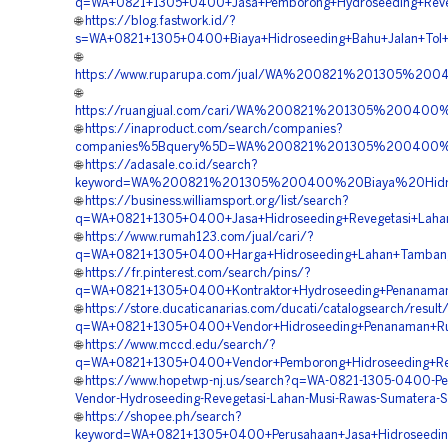
q=WA+0821+1305+0400+Jasa+Pemborong+Hydroseeding+Reveg
🌐
https://blog.fastwork.id/?
s=WA+0821+1305+0400+Biaya+Hidroseeding+Bahu+Jalan+Tol+
🌐
https://www.ruparupa.com/jual/WA%200821%201305%200
🌐
https://ruangjual.com/cari/WA%200821%201305%20040
🌐
https://inaproduct.com/search/companies?
companies%5Bquery%5D=WA%200821%201305%200400%20L
🌐
https://adasale.co.id/search?
keyword=WA%200821%201305%200400%20Biaya%20Hidro
🌐
https://business.williamsport.org/list/search?
q=WA+0821+1305+0400+Jasa+Hidroseeding+Revegetasi+Laha
🌐
https://www.rumah123.com/jual/cari/?
q=WA+0821+1305+0400+Harga+Hidroseeding+Lahan+Tambang
🌐
https://fr.pinterest.com/search/pins/?
q=WA+0821+1305+0400+Kontraktor+Hydroseeding+Penanaman
🌐
https://store.ducaticanarias.com/ducati/catalogsearch/result
q=WA+0821+1305+0400+Vendor+Hidroseeding+Penanaman+Ru
🌐
https://www.mccd.edu/search/?
q=WA+0821+1305+0400+Vendor+Pemborong+Hidroseeding+Rek
🌐
https://www.hopetwp-nj.us/search?q=WA-0821-1305-0400-Pe
Vendor-Hydroseeding-Revegetasi-Lahan-Musi-Rawas-Sumatera-S
🌐
https://shopee.ph/search?
keyword=WA+0821+1305+0400+Perusahaan+Jasa+Hidroseeding+