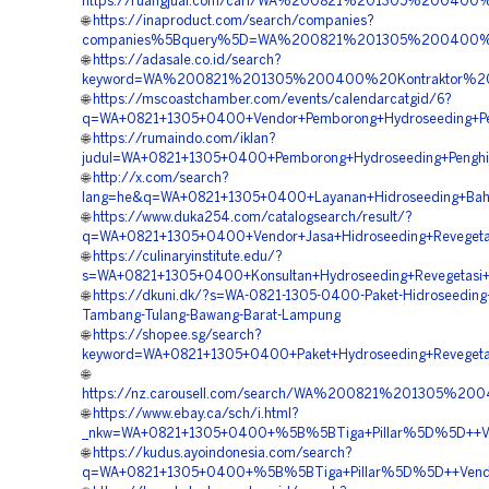
https://ruangjual.com/cari/WA%200821%201305%20040
🌐
https://inaproduct.com/search/companies?
companies%5Bquery%5D=WA%200821%201305%200400%20
🌐
https://adasale.co.id/search?
keyword=WA%200821%201305%200400%20Kontraktor%20P
🌐
https://mscoastchamber.com/events/calendarcatgid/6?
q=WA+0821+1305+0400+Vendor+Pemborong+Hydroseeding+Pe
🌐
https://rumaindo.com/iklan?
judul=WA+0821+1305+0400+Pemborong+Hydroseeding+Penghi
🌐
http://x.com/search?
lang=he&q=WA+0821+1305+0400+Layanan+Hidroseeding+Bahu
🌐
https://www.duka254.com/catalogsearch/result/?
q=WA+0821+1305+0400+Vendor+Jasa+Hidroseeding+Revegeta
🌐
https://culinaryinstitute.edu/?
s=WA+0821+1305+0400+Konsultan+Hydroseeding+Revegetasi
🌐
https://dkuni.dk/?s=WA-0821-1305-0400-Paket-Hidroseeding
Tambang-Tulang-Bawang-Barat-Lampung
🌐
https://shopee.sg/search?
keyword=WA+0821+1305+0400+Paket+Hydroseeding+Revegeta
🌐
https://nz.carousell.com/search/WA%200821%201305%2
🌐
https://www.ebay.ca/sch/i.html?
_nkw=WA+0821+1305+0400+%5B%5BTiga+Pillar%5D%5D++Ven
🌐
https://kudus.ayoindonesia.com/search?
q=WA+0821+1305+0400+%5B%5BTiga+Pillar%5D%5D++Vendor