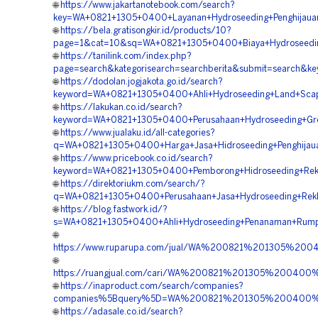
🌐
https://www.jakartanotebook.com/search?
key=WA+0821+1305+0400+Layanan+Hydroseeding+Penghijau
🌐
https://bela.gratisongkir.id/products/10?
page=1&cat=10&sq=WA+0821+1305+0400+Biaya+Hydroseedin
🌐
https://tanilink.com/index.php?
page=search&kategorisearch=searchberita&submit=search
🌐
https://dodolan.jogjakota.go.id/search?
keyword=WA+0821+1305+0400+Ahli+Hydroseeding+Land+Sca
🌐
https://lakukan.co.id/search?
keyword=WA+0821+1305+0400+Perusahaan+Hydroseeding+Gr
🌐
https://www.jualaku.id/all-categories?
q=WA+0821+1305+0400+Harga+Jasa+Hidroseeding+Penghija
🌐
https://www.pricebook.co.id/search?
keyword=WA+0821+1305+0400+Pemborong+Hidroseeding+Rek
🌐
https://direktoriukm.com/search/?
q=WA+0821+1305+0400+Perusahaan+Jasa+Hydroseeding+Re
🌐
https://blog.fastwork.id/?
s=WA+0821+1305+0400+Ahli+Hydroseeding+Penanaman+Rum
🌐
https://www.ruparupa.com/jual/WA%200821%201305%2
🌐
https://ruangjual.com/cari/WA%200821%201305%2004
🌐
https://inaproduct.com/search/companies?
companies%5Bquery%5D=WA%200821%201305%200400%2
🌐
https://adasale.co.id/search?