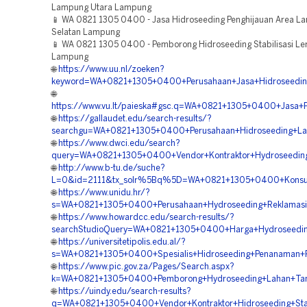
Lampung Utara Lampung
📱 WA 0821 1305 0400 - Jasa Hidroseeding Penghijauan Area 
Selatan Lampung
📱 WA 0821 1305 0400 - Pemborong Hidroseeding Stabilisasi Le
Lampung
🌐
https://www.uu.nl/zoeken?
keyword=WA+0821+1305+0400+Perusahaan+Jasa+Hidroseeding
🌐
https://www.vu.lt/paieska#gsc.q=WA+0821+1305+0400+Jasa+P
🌐
https://gallaudet.edu/search-results/?
searchgu=WA+0821+1305+0400+Perusahaan+Hidroseeding+La
🌐
https://www.dwci.edu/search?
query=WA+0821+1305+0400+Vendor+Kontraktor+Hydroseedin
🌐
http://www.b-tu.de/suche?
L=0&id=2111&tx_solr%5Bq%5D=WA+0821+1305+0400+Konsult
🌐
https://www.unidu.hr/?
s=WA+0821+1305+0400+Perusahaan+Hydroseeding+Reklamas
🌐
https://www.howardcc.edu/search-results/?
searchStudioQuery=WA+0821+1305+0400+Harga+Hydroseedi
🌐
https://universitetipolis.edu.al/?
s=WA+0821+1305+0400+Spesialis+Hidroseeding+Penanaman
🌐
https://www.pic.gov.za/Pages/Search.aspx?
k=WA+0821+1305+0400+Pemborong+Hydroseeding+Lahan+T
🌐
https://uindy.edu/search-results?
q=WA+0821+1305+0400+Vendor+Kontraktor+Hidroseeding+Stab