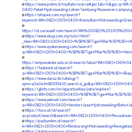
🌐
https://www.polimi.it/risultato-ricerca#gsc.tab=0&gsc.q=WA-
0400-Paket-Hydroseeding-Lahan-Tambang-Pesawaran-Lampun
🌐
https://shopee.com.my/search?
keyword=WA+0821+1305+0400+Konsultan+Hidroseeding+Gree
🌐
https://id.carousell.com/search/WA%200821%201305%
🌐
https://www.ebay.com.my/sch/i.html?
_nkw=WA+0821+1305+0400+%5B%5BTiga+Pillar%5D%5D++Konsu
🌐
https://www.ayokarawang.com/search?
q=WA+0821+1305+0400+%5B%5BTiga+Pillar%5D%5D++Vendor+P
🌐
https://ampanakota.ada.or.id/search/label/WA+0821+1305
🌐
https://fastwork.id/search?
q=WA+0821+1305+0400+%5B%5BTiga+Pillar%5D%5D++Biaya+H
🌐
https://www.daraz.lk/catalog/?
spm=a2a0e.tm80335410.search.d_go&q=WA+0821+1305+0400
🌐
https://glints.com/vn/opportunities/jobs/explore?
keyword=WA+0821+1305+0400+%5B%5BTiga+Pillar%5D%5D++P
🌐
https://www.jakmall.com/search?
q=WA+0821+1305+0400+Vendor+Jasa+Hydroseeding+Bahu+Jal
🌐
https://toco.id/id/search?
q=product/search&search=WA+0821+1305+0400+Perusahaan
🌐
https://padiumkm.id/search?
k=WA+0821+1305+0400+Pemborong+Hidroseeding+Revegetas
🌐
https://katalog.inaproc.id/search?