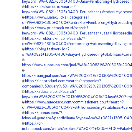
keyword=WA+0821+1305+0400+Jasa+Pemborong+Hydroseeding+
🌐
https://lakukan.co.id/search?
keyword=WA+0821+1305+0400+Perusahaan+Vendor+Hydroseedi
🌐
https://www.jualaku.id/all-categories?
q=WA+0821+1305+0400+Kontraktor+Pemborong+Hydroseeding+
🌐
https://www.pricebook.co.id/search?
keyword=WA+0821+1305+0400+Perusahaan+Jasa+Hidroseedin
🌐
https://direktoriukm.com/search/?
q=WA+0821+1305+0400+Pemborong+Hydroseeding+Revegetas
🌐
https://blog.fastwork.id/?
s=WA+0821+1305+0400+Biaya+Hydroseeding+Stabilisasi+Ler
🌐
https://www.ruparupa.com/jual/WA%200821%201305%20
🌐
https://ruangjual.com/cari/WA%200821%201305%20040
🌐
https://inaproduct.com/search/companies?
companies%5Bquery%5D=WA%200821%201305%200400%20
🌐
https://adasale.co.id/search?
keyword=WA%200821%201305%200400%20Jasa%20Pembor
🌐
https://www.nuecesco.com/commissioners-court/search?
q=WA+0821+1305+0400+Paket+Hidroseeding+Stabilisasi+Lere
🌐
https://jobnas.com/?
lokasi=&gender=&pendidikan=&type=&s=WA+0821+1305+0400+
🌐
https://or-
in.facebook.com/watch/explore/WA+0821+1305+0400+Paket+