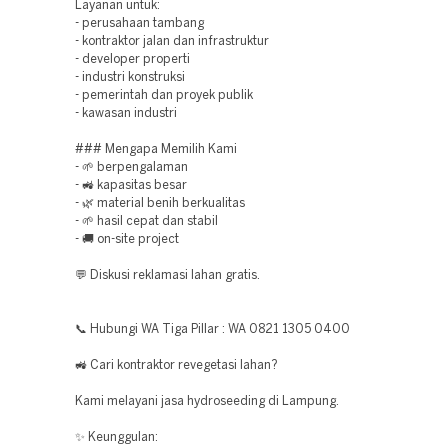
Layanan untuk:
- perusahaan tambang
- kontraktor jalan dan infrastruktur
- developer properti
- industri konstruksi
- pemerintah dan proyek publik
- kawasan industri
### Mengapa Memilih Kami
- 🌱 berpengalaman
- 🚜 kapasitas besar
- 🌿 material benih berkualitas
- 🌱 hasil cepat dan stabil
- 🚚 on-site project
💬 Diskusi reklamasi lahan gratis.
📞 Hubungi WA Tiga Pillar : WA 0821 1305 0400
🚜 Cari kontraktor revegetasi lahan?
Kami melayani jasa hydroseeding di Lampung.
✨ Keunggulan: