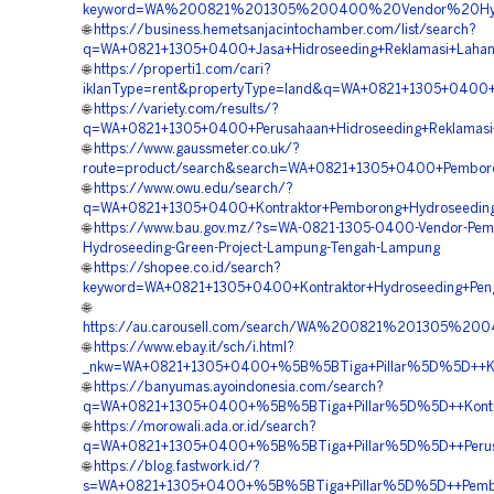
keyword=WA%200821%201305%200400%20Vendor%20Hyd
🌐
https://business.hemetsanjacintochamber.com/list/search?
q=WA+0821+1305+0400+Jasa+Hidroseeding+Reklamasi+Laha
🌐
https://properti1.com/cari?
iklanType=rent&propertyType=land&q=WA+0821+1305+0400+
🌐
https://variety.com/results/?
q=WA+0821+1305+0400+Perusahaan+Hidroseeding+Reklama
🌐
https://www.gaussmeter.co.uk/?
route=product/search&search=WA+0821+1305+0400+Pembor
🌐
https://www.owu.edu/search/?
q=WA+0821+1305+0400+Kontraktor+Pemborong+Hydroseedin
🌐
https://www.bau.gov.mz/?s=WA-0821-1305-0400-Vendor-Pem
Hydroseeding-Green-Project-Lampung-Tengah-Lampung
🌐
https://shopee.co.id/search?
keyword=WA+0821+1305+0400+Kontraktor+Hydroseeding+Pen
🌐
https://au.carousell.com/search/WA%200821%201305%
🌐
https://www.ebay.it/sch/i.html?
_nkw=WA+0821+1305+0400+%5B%5BTiga+Pillar%5D%5D++Kon
🌐
https://banyumas.ayoindonesia.com/search?
q=WA+0821+1305+0400+%5B%5BTiga+Pillar%5D%5D++Kontrak
🌐
https://morowali.ada.or.id/search?
q=WA+0821+1305+0400+%5B%5BTiga+Pillar%5D%5D++Perusa
🌐
https://blog.fastwork.id/?
s=WA+0821+1305+0400+%5B%5BTiga+Pillar%5D%5D++Pembor