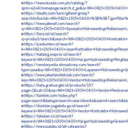
🌐
https://www.lazada.com.ph/catalog/?
spm=a2o4l.homepage.search.d_go&q=WA+0821+1305+0400+%
🌐
https://dealls.com/karir/gilland-group?
searchActiveJob=WA+0821+1305+0400+%5B%5BTiga+Pillar%
🌐
https://www.jakmall.com/search?
q=WA+0821+1305+0400+Spesialis+Hidroseeding+Reklamasi+
🌐
https://toco.id/id/search?
q=product/search&search=WA+0821+1305+0400+Kontraktor+
🌐
https://padiumkm.id/search?
k=WA+0821+1305+0400+Jasa+Kontraktor+Hidroseeding+Pen
🌐
https://katalog.inaproc.id/search?
keyword=WA+0821+1305+0400+Harga+Hydroseeding+Penghij
🌐
https://vendorpedia.ahmadcorp.com/search?
type=jasa&q=WA+0821+1305+0400+Layanan+Hidroseeding+Gr
🌐
https://www.jakartanotebook.com/search?
key=WA+0821+1305+0400+Vendor+Hidroseeding+Reklamasi+
🌐
https://bela.gratisongkir.id/products/10?
page=1&cat=10&sq=WA+0821+1305+0400+Vendor+Pemborong+
🌐
https://tanilink.com/index.php?
page=search&kategorisearch=searchberita&submit=search&
🌐
https://dodolan.jogjakota.go.id/search?
keyword=WA+0821+1305+0400+Vendor+Kontraktor+Hidroseed
🌐
https://lakukan.co.id/search?
keyword=WA+0821+1305+0400+Harga+Hydroseeding+Green+P
🌐
https://www.jualaku.id/all-categories?