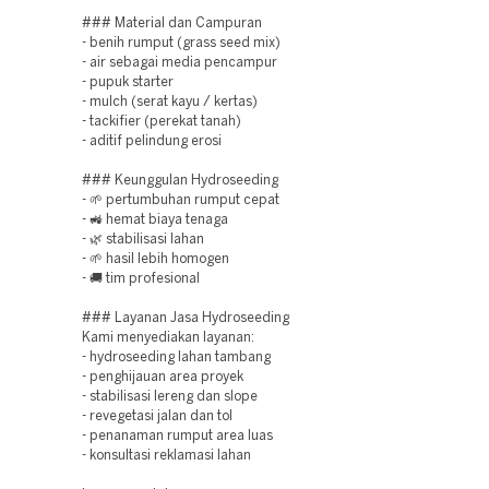
### Material dan Campuran
- benih rumput (grass seed mix)
- air sebagai media pencampur
- pupuk starter
- mulch (serat kayu / kertas)
- tackifier (perekat tanah)
- aditif pelindung erosi
### Keunggulan Hydroseeding
- 🌱 pertumbuhan rumput cepat
- 🚜 hemat biaya tenaga
- 🌿 stabilisasi lahan
- 🌱 hasil lebih homogen
- 🚚 tim profesional
### Layanan Jasa Hydroseeding
Kami menyediakan layanan:
- hydroseeding lahan tambang
- penghijauan area proyek
- stabilisasi lereng dan slope
- revegetasi jalan dan tol
- penanaman rumput area luas
- konsultasi reklamasi lahan