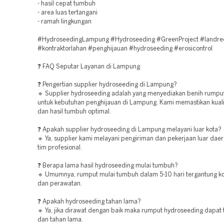
- hasil cepat tumbuh
- area luas tertangani
- ramah lingkungan
#HydroseedingLampung #Hydroseeding #GreenProject #landre
#kontraktorlahan #penghijauan #hydroseeding #erosicontrol
❓ FAQ Seputar Layanan di Lampung
❓ Pengertian supplier hydroseeding di Lampung?
🔹 Supplier hydroseeding adalah yang menyediakan benih rumpu
untuk kebutuhan penghijauan di Lampung. Kami memastikan kual
dan hasil tumbuh optimal.
❓ Apakah supplier hydroseeding di Lampung melayani luar kota?
🔹 Ya, supplier kami melayani pengiriman dan pekerjaan luar dae
tim profesional.
❓ Berapa lama hasil hydroseeding mulai tumbuh?
🔹 Umumnya, rumput mulai tumbuh dalam 5-10 hari tergantung ko
dan perawatan.
❓ Apakah hydroseeding tahan lama?
🔹 Ya, jika dirawat dengan baik maka rumput hydroseeding dapat
dan tahan lama.