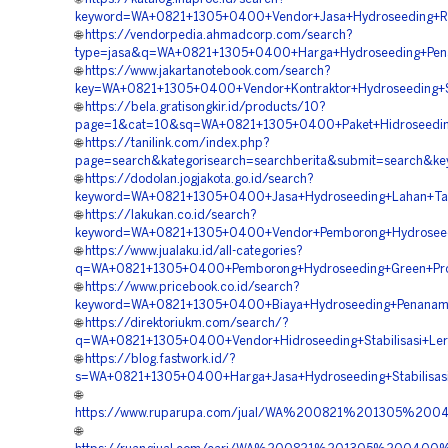
keyword=WA+0821+1305+0400+Vendor+Jasa+Hydroseeding+R
🌐
https://vendorpedia.ahmadcorp.com/search?
type=jasa&q=WA+0821+1305+0400+Harga+Hydroseeding+Pen
🌐
https://www.jakartanotebook.com/search?
key=WA+0821+1305+0400+Vendor+Kontraktor+Hydroseeding+St
🌐
https://bela.gratisongkir.id/products/10?
page=1&cat=10&sq=WA+0821+1305+0400+Paket+Hidroseedin
🌐
https://tanilink.com/index.php?
page=search&kategorisearch=searchberita&submit=search&
🌐
https://dodolan.jogjakota.go.id/search?
keyword=WA+0821+1305+0400+Jasa+Hydroseeding+Lahan+Ta
🌐
https://lakukan.co.id/search?
keyword=WA+0821+1305+0400+Vendor+Pemborong+Hydroseed
🌐
https://www.jualaku.id/all-categories?
q=WA+0821+1305+0400+Pemborong+Hydroseeding+Green+Pro
🌐
https://www.pricebook.co.id/search?
keyword=WA+0821+1305+0400+Biaya+Hydroseeding+Penanam
🌐
https://direktoriukm.com/search/?
q=WA+0821+1305+0400+Vendor+Hidroseeding+Stabilisasi+Le
🌐
https://blog.fastwork.id/?
s=WA+0821+1305+0400+Harga+Jasa+Hydroseeding+Stabilisas
🌐
https://www.ruparupa.com/jual/WA%200821%201305%20
🌐