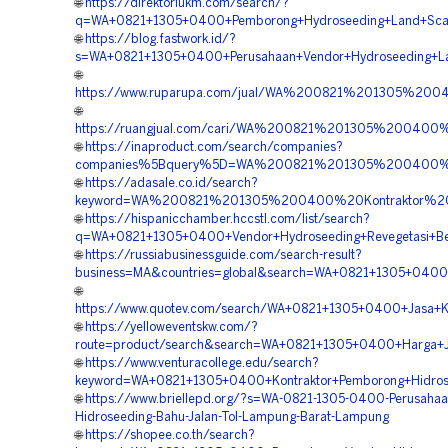
🌐
https://direktoriukm.com/search/?
q=WA+0821+1305+0400+Pemborong+Hydroseeding+Land+Scap
🌐
https://blog.fastwork.id/?
s=WA+0821+1305+0400+Perusahaan+Vendor+Hydroseeding+
🌐
https://www.ruparupa.com/jual/WA%200821%201305%2
🌐
https://ruangjual.com/cari/WA%200821%201305%2004
🌐
https://inaproduct.com/search/companies?
companies%5Bquery%5D=WA%200821%201305%200400%20
🌐
https://adasale.co.id/search?
keyword=WA%200821%201305%200400%20Kontraktor%2
🌐
https://hispanicchamber.hccstl.com/list/search?
q=WA+0821+1305+0400+Vendor+Hydroseeding+Revegetasi+B
🌐
https://russiabusinessguide.com/search-result?
business=MA&countries=global&search=WA+0821+1305+0400
🌐
https://www.quotev.com/search/WA+0821+1305+0400+Jasa+K
🌐
https://yelloweventskw.com/?
route=product/search&search=WA+0821+1305+0400+Harga+J
🌐
https://www.venturacollege.edu/search?
keyword=WA+0821+1305+0400+Kontraktor+Pemborong+Hidros
🌐
https://www.briellepd.org/?s=WA-0821-1305-0400-Perusahaa
Hidroseeding-Bahu-Jalan-Tol-Lampung-Barat-Lampung
🌐
https://shopee.co.th/search?