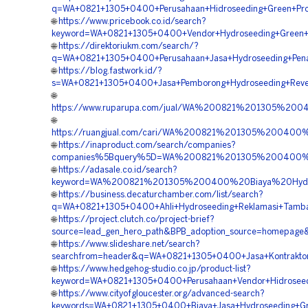
q=WA+0821+1305+0400+Perusahaan+Hidroseeding+Green+Pro
🌐
https://www.pricebook.co.id/search?
keyword=WA+0821+1305+0400+Vendor+Hydroseeding+Green+
🌐
https://direktoriukm.com/search/?
q=WA+0821+1305+0400+Perusahaan+Jasa+Hydroseeding+Pe
🌐
https://blog.fastwork.id/?
s=WA+0821+1305+0400+Jasa+Pemborong+Hydroseeding+Reve
🌐
https://www.ruparupa.com/jual/WA%200821%201305%20
🌐
https://ruangjual.com/cari/WA%200821%201305%20040
🌐
https://inaproduct.com/search/companies?
companies%5Bquery%5D=WA%200821%201305%200400%20
🌐
https://adasale.co.id/search?
keyword=WA%200821%201305%200400%20Biaya%20Hydro
🌐
https://business.decaturchamber.com/list/search?
q=WA+0821+1305+0400+Ahli+Hydroseeding+Reklamasi+Tamb
🌐
https://project.clutch.co/project-brief?
source=lead_gen_hero_path&BPB_adoption_source=homepage
🌐
https://www.slideshare.net/search?
searchfrom=header&q=WA+0821+1305+0400+Jasa+Kontraktor
🌐
https://www.hedgehog-studio.co.jp/product-list?
keyword=WA+0821+1305+0400+Perusahaan+Vendor+Hidrosee
🌐
https://www.cityofgloucester.org/advanced-search?
keywords=WA+0821+1305+0400+Biaya+Jasa+Hydroseeding+Gr