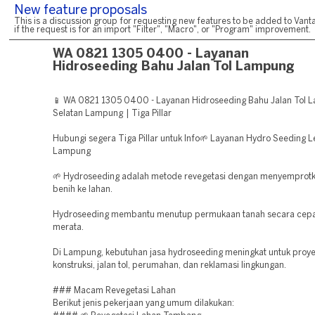
New feature proposals
This is a discussion group for requesting new features to be added to Vanta
if the request is for an import "Filter", "Macro", or "Program" improvement.
WA 0821 1305 0400 - Layanan
Hidroseeding Bahu Jalan Tol Lampung
📱 WA 0821 1305 0400 - Layanan Hidroseeding Bahu Jalan Tol 
Selatan Lampung | Tiga Pillar
Hubungi segera Tiga Pillar untuk Info🌱 Layanan Hydro Seeding L
Lampung
🌱 Hydroseeding adalah metode revegetasi dengan menyemprotk
benih ke lahan.
Hydroseeding membantu menutup permukaan tanah secara cepa
merata.
Di Lampung, kebutuhan jasa hydroseeding meningkat untuk proy
konstruksi, jalan tol, perumahan, dan reklamasi lingkungan.
### Macam Revegetasi Lahan
Berikut jenis pekerjaan yang umum dilakukan: