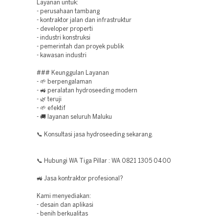
Layanan untuk:
- perusahaan tambang
- kontraktor jalan dan infrastruktur
- developer properti
- industri konstruksi
- pemerintah dan proyek publik
- kawasan industri
### Keunggulan Layanan
- 🌱 berpengalaman
- 🚜 peralatan hydroseeding modern
- 🌿 teruji
- 🌱 efektif
- 🚚 layanan seluruh Maluku
📞 Konsultasi jasa hydroseeding sekarang.
📞 Hubungi WA Tiga Pillar : WA 0821 1305 0400
🚜 Jasa kontraktor profesional?
Kami menyediakan:
- desain dan aplikasi
- benih berkualitas