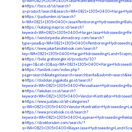
q=WA+0821+1305+0400+Jasa+Kontraktor+Hidroseeding+Rekla
🌐
https://toco.id/id/search?
q=product/search&search=WA+0821+1305+0400+Harga+Hydr
🌐
https://padiumkm.id/search?
k=WA+0821+1305+0400+Jasa+Pemborong+Hydroseeding+Bahu+
🌐
https://katalog.inaproc.id/search?
keyword=WA+0821+1305+0400+Harga+Jasa+Hidroseeding+Rev
🌐
https://vendorpedia.ahmadcorp.com/search?
type=jasa&q=WA+0821+1305+0400+Pemborong+Hydroseeding
🌐
https://www.jakartanotebook.com/search?
key=WA+0821+1305+0400+Harga+Hidroseeding+Land+Scaping
🌐
https://bela.gratisongkir.id/products/10?
page=1&cat=10&sq=WA+0821+1305+0400+Harga+Hidroseeding
🌐
https://tanilink.com/index.php?
page=search&kategorisearch=searchberita&submit=search&k
🌐
https://dodolan.jogjakota.go.id/search?
keyword=WA+0821+1305+0400+Perusahaan+Hydroseeding+Bah
🌐
https://lakukan.co.id/search?
keyword=WA+0821+1305+0400+Vendor+Kontraktor+Hidroseedi
🌐
https://www.jualaku.id/all-categories?
q=WA+0821+1305+0400+Vendor+Kontraktor+Hydroseeding+La
🌐
https://www.pricebook.co.id/search?
keyword=WA+0821+1305+0400+Layanan+Hydroseeding+Reklam
🌐
https://direktoriukm.com/search/?
q=WA+0821+1305+0400+Biaya+Jasa+Hydroseeding+Land+Scap