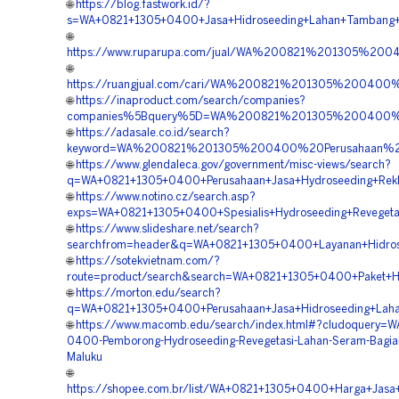
🌐
https://blog.fastwork.id/?
s=WA+0821+1305+0400+Jasa+Hidroseeding+Lahan+Tambang+
🌐
https://www.ruparupa.com/jual/WA%200821%201305%20
🌐
https://ruangjual.com/cari/WA%200821%201305%20040
🌐
https://inaproduct.com/search/companies?
companies%5Bquery%5D=WA%200821%201305%200400%20
🌐
https://adasale.co.id/search?
keyword=WA%200821%201305%200400%20Perusahaan%20
🌐
https://www.glendaleca.gov/government/misc-views/search?
q=WA+0821+1305+0400+Perusahaan+Jasa+Hydroseeding+Rekl
🌐
https://www.notino.cz/search.asp?
exps=WA+0821+1305+0400+Spesialis+Hydroseeding+Revegeta
🌐
https://www.slideshare.net/search?
searchfrom=header&q=WA+0821+1305+0400+Layanan+Hidrose
🌐
https://sotekvietnam.com/?
route=product/search&search=WA+0821+1305+0400+Paket+Hid
🌐
https://morton.edu/search?
q=WA+0821+1305+0400+Perusahaan+Jasa+Hidroseeding+Laha
🌐
https://www.macomb.edu/search/index.html#?cludoquery=W
0400-Pemborong-Hydroseeding-Revegetasi-Lahan-Seram-Bagian
Maluku
🌐
https://shopee.com.br/list/WA+0821+1305+0400+Harga+Jasa+