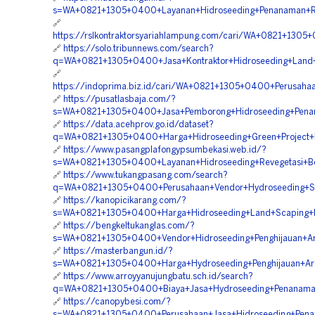
s=WA+0821+1305+0400+Layanan+Hidroseeding+Penanaman+R
🔗
https://rslkontraktorsyariahlampung.com/cari/WA+0821+130
🔗
https://solo.tribunnews.com/search?
q=WA+0821+1305+0400+Jasa+Kontraktor+Hidroseeding+Land+
🔗
https://indoprima.biz.id/cari/WA+0821+1305+0400+Perusah
🔗
https://pusatlasbaja.com/?
s=WA+0821+1305+0400+Jasa+Pemborong+Hidroseeding+Pena
🔗
https://data.acehprov.go.id/dataset?
q=WA+0821+1305+0400+Harga+Hidroseeding+Green+Project+
🔗
https://www.pasangplafongypsumbekasi.web.id/?
s=WA+0821+1305+0400+Layanan+Hidroseeding+Revegetasi+B
🔗
https://www.tukangpasang.com/search?
q=WA+0821+1305+0400+Perusahaan+Vendor+Hydroseeding+Stab
🔗
https://kanopicikarang.com/?
s=WA+0821+1305+0400+Harga+Hidroseeding+Land+Scaping+H
🔗
https://bengkeltukanglas.com/?
s=WA+0821+1305+0400+Vendor+Hidroseeding+Penghijauan+Ar
🔗
https://masterbangun.id/?
s=WA+0821+1305+0400+Harga+Hydroseeding+Penghijauan+Are
🔗
https://www.arroyyanujungbatu.sch.id/search?
q=WA+0821+1305+0400+Biaya+Jasa+Hydroseeding+Penanama
🔗
https://canopybesi.com/?
s=WA+0821+1305+0400+Perusahaan+Jasa+Hidroseeding+Pena