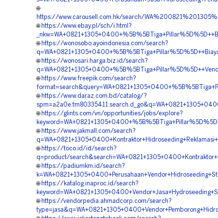
🌐
https://www.carousell.com.hk/search/WA%200821%201
🌐
https://www.ebay.pl/sch/i.html?
_nkw=WA+0821+1305+0400+%5B%5BTiga+Pillar%5D%5D++Biaya
🌐
https://wonosobo.ayoindonesia.com/search?
q=WA+0821+1305+0400+%5B%5BTiga+Pillar%5D%5D++Biaya+H
🌐
https://wonosari.harga.biz.id/search?
q=WA+0821+1305+0400+%5B%5BTiga+Pillar%5D%5D++Vendor+
🌐
https://www.freepik.com/search?
format=search&query=WA+0821+1305+0400+%5B%5BTiga+Pill
🌐
https://www.daraz.com.bd/catalog/?
spm=a2a0e.tm80335411.search.d_go&q=WA+0821+1305+0400
🌐
https://glints.com/vn/opportunities/jobs/explore?
keyword=WA+0821+1305+0400+%5B%5BTiga+Pillar%5D%5D++Jas
🌐
https://www.jakmall.com/search?
q=WA+0821+1305+0400+Kontraktor+Hidroseeding+Reklamasi+
🌐
https://toco.id/id/search?
q=product/search&search=WA+0821+1305+0400+Kontraktor+P
🌐
https://padiumkm.id/search?
k=WA+0821+1305+0400+Perusahaan+Vendor+Hidroseeding+Stab
🌐
https://katalog.inaproc.id/search?
keyword=WA+0821+1305+0400+Vendor+Jasa+Hydroseeding+Sta
🌐
https://vendorpedia.ahmadcorp.com/search?
type=jasa&q=WA+0821+1305+0400+Vendor+Pemborong+Hidro