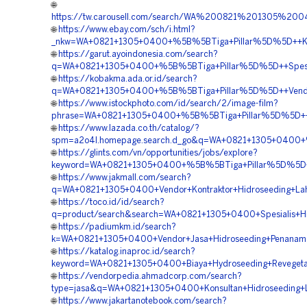
🌐
https://tw.carousell.com/search/WA%200821%201305%
🌐
https://www.ebay.com/sch/i.html?
_nkw=WA+0821+1305+0400+%5B%5BTiga+Pillar%5D%5D++Kont
🌐
https://garut.ayoindonesia.com/search?
q=WA+0821+1305+0400+%5B%5BTiga+Pillar%5D%5D++Spesiali
🌐
https://kobakma.ada.or.id/search?
q=WA+0821+1305+0400+%5B%5BTiga+Pillar%5D%5D++Vendor+
🌐
https://www.istockphoto.com/id/search/2/image-film?
phrase=WA+0821+1305+0400+%5B%5BTiga+Pillar%5D%5D++Ve
🌐
https://www.lazada.co.th/catalog/?
spm=a2o4l.homepage.search.d_go&q=WA+0821+1305+0400+%
🌐
https://glints.com/vn/opportunities/jobs/explore?
keyword=WA+0821+1305+0400+%5B%5BTiga+Pillar%5D%5D++Ko
🌐
https://www.jakmall.com/search?
q=WA+0821+1305+0400+Vendor+Kontraktor+Hidroseeding+La
🌐
https://toco.id/id/search?
q=product/search&search=WA+0821+1305+0400+Spesialis+Hi
🌐
https://padiumkm.id/search?
k=WA+0821+1305+0400+Vendor+Jasa+Hidroseeding+Penanam
🌐
https://katalog.inaproc.id/search?
keyword=WA+0821+1305+0400+Biaya+Hydroseeding+Revegeta
🌐
https://vendorpedia.ahmadcorp.com/search?
type=jasa&q=WA+0821+1305+0400+Konsultan+Hidroseeding+L
🌐
https://www.jakartanotebook.com/search?