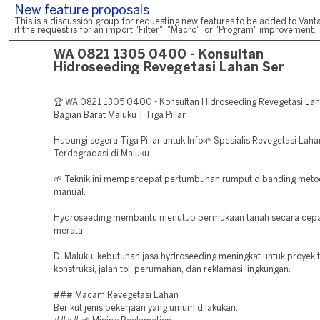
New feature proposals
This is a discussion group for requesting new features to be added to Vanta
if the request is for an import "Filter", "Macro", or "Program" improvement.
WA 0821 1305 0400 - Konsultan
Hidroseeding Revegetasi Lahan Ser
🏆 WA 0821 1305 0400 - Konsultan Hidroseeding Revegetasi La
Bagian Barat Maluku | Tiga Pillar
Hubungi segera Tiga Pillar untuk Info🌱 Spesialis Revegetasi Laha
Terdegradasi di Maluku
🌱 Teknik ini mempercepat pertumbuhan rumput dibanding met
manual.
Hydroseeding membantu menutup permukaan tanah secara cepa
merata.
Di Maluku, kebutuhan jasa hydroseeding meningkat untuk proyek
konstruksi, jalan tol, perumahan, dan reklamasi lingkungan.
### Macam Revegetasi Lahan
Berikut jenis pekerjaan yang umum dilakukan: