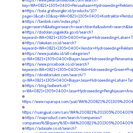
🌐
https://www.jakartanotebook.com/search?
key=WA+0821+1305+0400+Perusahaan+Hydroseeding+Reklama
🌐
https://bela.gratisongkir.id/products/10?
page=1&cat=10&sq=WA+0821+1305+0400+Kontraktor+Pemboro
🌐
https://tanilink.com/index.php?
page=search&kategorisearch=searchberita&submit=search&k
🌐
https://dodolan.jogjakota.go.id/search?
keyword=WA+0821+1305+0400+Harga+Hidroseeding+Lahan+T
🌐
https://lakukan.co.id/search?
keyword=WA+0821+1305+0400+Vendor+Hydroseeding+Reklam
🌐
https://www.jualaku.id/all-categories?
q=WA+0821+1305+0400+Biaya+Jasa+Hidroseeding+Penanama
🌐
https://www.pricebook.co.id/search?
keyword=WA+0821+1305+0400+Ahli+Hidroseeding+Green+Proj
🌐
https://direktoriukm.com/search/?
q=WA+0821+1305+0400+Biaya+Jasa+Hidroseeding+Lahan+Tam
🌐
https://blog.fastwork.id/?
s=WA+0821+1305+0400+Jasa+Hydroseeding+Penghijauan+Are
🌐
https://www.ruparupa.com/jual/WA%200821%201305%20
🌐
https://ruangjual.com/cari/WA%200821%201305%20040
🌐
https://inaproduct.com/search/companies?
companies%5Bquery%5D=WA%200821%201305%200400%20
🌐
https://adasale.co.id/search?