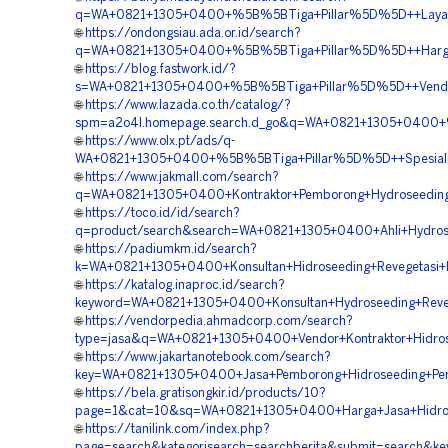
q=WA+0821+1305+0400+%5B%5BTiga+Pillar%5D%5D++Layanan+
🌐
https://ondongsiau.ada.or.id/search?
q=WA+0821+1305+0400+%5B%5BTiga+Pillar%5D%5D++Harga+J
🌐
https://blog.fastwork.id/?
s=WA+0821+1305+0400+%5B%5BTiga+Pillar%5D%5D++Vendor+J
🌐
https://www.lazada.co.th/catalog/?
spm=a2o4l.homepage.search.d_go&q=WA+0821+1305+0400+%5
🌐
https://www.olx.pt/ads/q-
WA+0821+1305+0400+%5B%5BTiga+Pillar%5D%5D++Spesialis+
🌐
https://www.jakmall.com/search?
q=WA+0821+1305+0400+Kontraktor+Pemborong+Hydroseeding+S
🌐
https://toco.id/id/search?
q=product/search&search=WA+0821+1305+0400+Ahli+Hydrose
🌐
https://padiumkm.id/search?
k=WA+0821+1305+0400+Konsultan+Hidroseeding+Revegetasi+
🌐
https://katalog.inaproc.id/search?
keyword=WA+0821+1305+0400+Konsultan+Hydroseeding+Reveg
🌐
https://vendorpedia.ahmadcorp.com/search?
type=jasa&q=WA+0821+1305+0400+Vendor+Kontraktor+Hidros
🌐
https://www.jakartanotebook.com/search?
key=WA+0821+1305+0400+Jasa+Pemborong+Hidroseeding+Peng
🌐
https://bela.gratisongkir.id/products/10?
page=1&cat=10&sq=WA+0821+1305+0400+Harga+Jasa+Hidrose
🌐
https://tanilink.com/index.php?
page=search&kategorisearch=searchberita&submit=search&ke