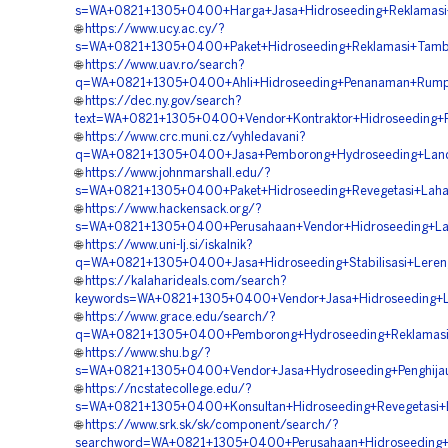
s=WA+0821+1305+0400+Harga+Jasa+Hidroseeding+Reklamasi
🌐
https://www.ucy.ac.cy/?
s=WA+0821+1305+0400+Paket+Hidroseeding+Reklamasi+Tam
🌐
https://www.uav.ro/search?
q=WA+0821+1305+0400+Ahli+Hidroseeding+Penanaman+Rumpu
🌐
https://dec.ny.gov/search?
text=WA+0821+1305+0400+Vendor+Kontraktor+Hidroseeding
🌐
https://www.crc.muni.cz/vyhledavani?
q=WA+0821+1305+0400+Jasa+Pemborong+Hydroseeding+Land+
🌐
https://www.johnmarshall.edu/?
s=WA+0821+1305+0400+Paket+Hidroseeding+Revegetasi+Laha
🌐
https://www.hackensack.org/?
s=WA+0821+1305+0400+Perusahaan+Vendor+Hidroseeding+L
🌐
https://www.uni-lj.si/iskalnik?
q=WA+0821+1305+0400+Jasa+Hidroseeding+Stabilisasi+Leren
🌐
https://kalaharideals.com/search?
keywords=WA+0821+1305+0400+Vendor+Jasa+Hidroseeding+L
🌐
https://www.grace.edu/search/?
q=WA+0821+1305+0400+Pemborong+Hydroseeding+Reklamasi
🌐
https://www.shu.bg/?
s=WA+0821+1305+0400+Vendor+Jasa+Hydroseeding+Penghijau
🌐
https://ncstatecollege.edu/?
s=WA+0821+1305+0400+Konsultan+Hidroseeding+Revegetasi+
🌐
https://www.srk.sk/sk/component/search/?
searchword=WA+0821+1305+0400+Perusahaan+Hidroseeding+