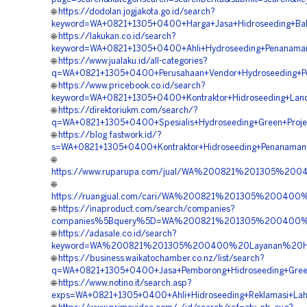
🌐
https://dodolan.jogjakota.go.id/search?
keyword=WA+0821+1305+0400+Harga+Jasa+Hidroseeding+Bahu
🌐
https://lakukan.co.id/search?
keyword=WA+0821+1305+0400+Ahli+Hydroseeding+Penanama
🌐
https://www.jualaku.id/all-categories?
q=WA+0821+1305+0400+Perusahaan+Vendor+Hydroseeding+P
🌐
https://www.pricebook.co.id/search?
keyword=WA+0821+1305+0400+Kontraktor+Hidroseeding+Land
🌐
https://direktoriukm.com/search/?
q=WA+0821+1305+0400+Spesialis+Hydroseeding+Green+Proje
🌐
https://blog.fastwork.id/?
s=WA+0821+1305+0400+Kontraktor+Hidroseeding+Penanaman
🌐
https://www.ruparupa.com/jual/WA%200821%201305%20
🌐
https://ruangjual.com/cari/WA%200821%201305%20040
🌐
https://inaproduct.com/search/companies?
companies%5Bquery%5D=WA%200821%201305%200400%20P
🌐
https://adasale.co.id/search?
keyword=WA%200821%201305%200400%20Layanan%20Hid
🌐
https://business.waikatochamber.co.nz/list/search?
q=WA+0821+1305+0400+Jasa+Pemborong+Hidroseeding+Green
🌐
https://www.notino.it/search.asp?
exps=WA+0821+1305+0400+Ahli+Hidroseeding+Reklamasi+Lah