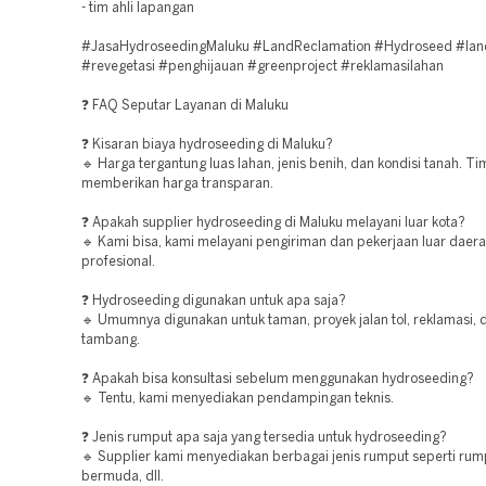
- tim ahli lapangan
#JasaHydroseedingMaluku #LandReclamation #Hydroseed #lan
#revegetasi #penghijauan #greenproject #reklamasilahan
❓ FAQ Seputar Layanan di Maluku
❓ Kisaran biaya hydroseeding di Maluku?
🔹 Harga tergantung luas lahan, jenis benih, dan kondisi tanah. T
memberikan harga transparan.
❓ Apakah supplier hydroseeding di Maluku melayani luar kota?
🔹 Kami bisa, kami melayani pengiriman dan pekerjaan luar daer
profesional.
❓ Hydroseeding digunakan untuk apa saja?
🔹 Umumnya digunakan untuk taman, proyek jalan tol, reklamasi, 
tambang.
❓ Apakah bisa konsultasi sebelum menggunakan hydroseeding?
🔹 Tentu, kami menyediakan pendampingan teknis.
❓ Jenis rumput apa saja yang tersedia untuk hydroseeding?
🔹 Supplier kami menyediakan berbagai jenis rumput seperti rum
bermuda, dll.