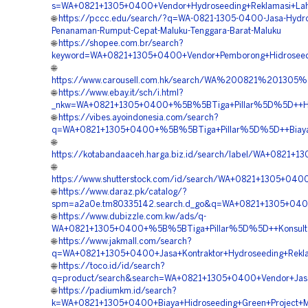
s=WA+0821+1305+0400+Vendor+Hydroseeding+Reklamasi+Lah
🌐
https://pccc.edu/search/?q=WA-0821-1305-0400-Jasa-Hydro
Penanaman-Rumput-Cepat-Maluku-Tenggara-Barat-Maluku
🌐
https://shopee.com.br/search?
keyword=WA+0821+1305+0400+Vendor+Pemborong+Hidroseedi
🌐
https://www.carousell.com.hk/search/WA%200821%201
🌐
https://www.ebay.it/sch/i.html?
_nkw=WA+0821+1305+0400+%5B%5BTiga+Pillar%5D%5D++Harg
🌐
https://vibes.ayoindonesia.com/search?
q=WA+0821+1305+0400+%5B%5BTiga+Pillar%5D%5D++Biaya+J
🌐
https://kotabandaaceh.harga.biz.id/search/label/WA+0821
🌐
https://www.shutterstock.com/id/search/WA+0821+1305+04
🌐
https://www.daraz.pk/catalog/?
spm=a2a0e.tm80335142.search.d_go&q=WA+0821+1305+0400
🌐
https://www.dubizzle.com.kw/ads/q-
WA+0821+1305+0400+%5B%5BTiga+Pillar%5D%5D++Konsultan+
🌐
https://www.jakmall.com/search?
q=WA+0821+1305+0400+Jasa+Kontraktor+Hydroseeding+Rekl
🌐
https://toco.id/id/search?
q=product/search&search=WA+0821+1305+0400+Vendor+Jasa+
🌐
https://padiumkm.id/search?
k=WA+0821+1305+0400+Biaya+Hidroseeding+Green+Project+M