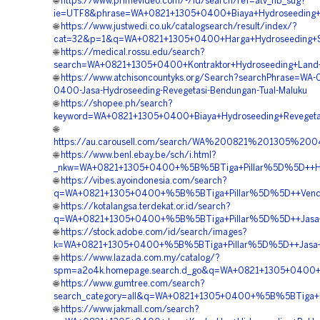
🌐
https://www.primevideo.com/-/id/search/ref=atv_nb_sug?
ie=UTF8&phrase=WA+0821+1305+0400+Biaya+Hydroseeding+St
🌐
https://www.justwedi.co.uk/catalogsearch/result/index/?
cat=32&p=1&q=WA+0821+1305+0400+Harga+Hydroseeding+Stab
🌐
https://medical.rossu.edu/search?
search=WA+0821+1305+0400+Kontraktor+Hydroseeding+Land+
🌐
https://www.atchisoncountyks.org/Search?searchPhrase=WA-
0400-Jasa-Hydroseeding-Revegetasi-Bendungan-Tual-Maluku
🌐
https://shopee.ph/search?
keyword=WA+0821+1305+0400+Biaya+Hydroseeding+Revegetas
🌐
https://au.carousell.com/search/WA%200821%201305%
🌐
https://www.benl.ebay.be/sch/i.html?
_nkw=WA+0821+1305+0400+%5B%5BTiga+Pillar%5D%5D++Harg
🌐
https://vibes.ayoindonesia.com/search?
q=WA+0821+1305+0400+%5B%5BTiga+Pillar%5D%5D++Vendor+
🌐
https://kotalangsa.terdekat.or.id/search?
q=WA+0821+1305+0400+%5B%5BTiga+Pillar%5D%5D++Jasa+Hy
🌐
https://stock.adobe.com/id/search/images?
k=WA+0821+1305+0400+%5B%5BTiga+Pillar%5D%5D++Jasa+Kont
🌐
https://www.lazada.com.my/catalog/?
spm=a2o4k.homepage.search.d_go&q=WA+0821+1305+0400+%
🌐
https://www.gumtree.com/search?
search_category=all&q=WA+0821+1305+0400+%5B%5BTiga+Pi
🌐
https://www.jakmall.com/search?