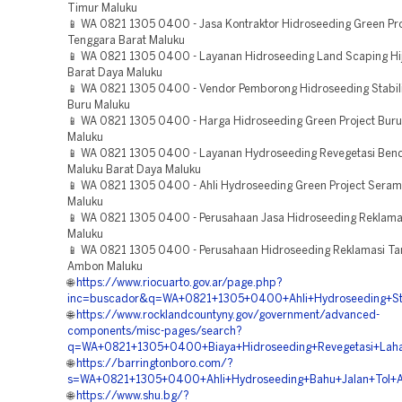
Timur Maluku
📱 WA 0821 1305 0400 - Jasa Kontraktor Hidroseeding Green Pro
Tenggara Barat Maluku
📱 WA 0821 1305 0400 - Layanan Hidroseeding Land Scaping Hi
Barat Daya Maluku
📱 WA 0821 1305 0400 - Vendor Pemborong Hidroseeding Stabili
Buru Maluku
📱 WA 0821 1305 0400 - Harga Hidroseeding Green Project Buru
Maluku
📱 WA 0821 1305 0400 - Layanan Hydroseeding Revegetasi Ben
Maluku Barat Daya Maluku
📱 WA 0821 1305 0400 - Ahli Hydroseeding Green Project Seram
Maluku
📱 WA 0821 1305 0400 - Perusahaan Jasa Hidroseeding Reklama
Maluku
📱 WA 0821 1305 0400 - Perusahaan Hidroseeding Reklamasi T
Ambon Maluku
🌐
https://www.riocuarto.gov.ar/page.php?
inc=buscador&q=WA+0821+1305+0400+Ahli+Hydroseeding+Stab
🌐
https://www.rocklandcountyny.gov/government/advanced-
components/misc-pages/search?
q=WA+0821+1305+0400+Biaya+Hidroseeding+Revegetasi+Laha
🌐
https://barringtonboro.com/?
s=WA+0821+1305+0400+Ahli+Hydroseeding+Bahu+Jalan+Tol+
🌐
https://www.shu.bg/?