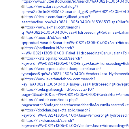
https://www.shutterstock.com/id/search/WA+0821+1305+04
🌐
https://www.daraz.pk/catalog/?
spm=a2a0e.tm80335142.search.d_go&q=WA+0821+1305+0400+
🌐
https://dealls.com/karir/gilland-group?
searchActiveJob=WA+0821+1305+0400+%5B%5BTiga+Pillar%5
🌐
https://www.jakmall.com/search?
q=WA+0821+1305+0400+Jasa+Hidroseeding+Reklamasi+Lahan
🌐
https://toco.id/id/search?
q=product/search&search=WA+0821+1305+0400+Ahli+Hidrose
🌐
https://padiumkm.id/search?
k=WA+0821+1305+0400+Paket+Hidroseeding+Bahu+Jalan+Tol+
🌐
https://katalog.inaproc.id/search?
keyword=WA+0821+1305+0400+Biaya+Jasa+Hidroseeding+Rek
🌐
https://vendorpedia.ahmadcorp.com/search?
type=jasa&q=WA+0821+1305+0400+Vendor+Jasa+Hydroseeding
🌐
https://www.jakartanotebook.com/search?
key=WA+0821+1305+0400+Biaya+Jasa+Hydroseeding+Revegeta
🌐
https://bela.gratisongkir.id/products/10?
page=1&cat=10&sq=WA+0821+1305+0400+Kontraktor+Pemboro
🌐
https://tanilink.com/index.php?
page=search&kategorisearch=searchberita&submit=search&
🌐
https://dodolan.jogjakota.go.id/search?
keyword=WA+0821+1305+0400+Jasa+Pemborong+Hydroseeding
🌐
https://lakukan.co.id/search?
keyword=WA+0821+1305+0400+Vendor+Jasa+Hidroseeding+Pen