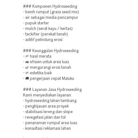
### Komponen Hydroseeding
- benih rumput (grass seed mix)
- air sebagai media pencampur
- pupuk starter
- mulch (serat kayu / kertas)
- tackifier (perekat tanah)
- aditif pelindung erosi
### Keunggulan Hydroseeding
- 🌱 hasil merata
- 🚜 efisien untuk area luas
- 🌿 mengurangi erosi tanah
- 🌱 estetika baik
- 🚚 pengerjaan cepat Maluku
### Layanan Jasa Hydroseeding
Kami menyediakan layanan:
- hydroseeding lahan tambang
- penghijauan area proyek
- stabilisasi lereng dan slope
- revegetasi jalan dan tol
- penanaman rumput area luas
- konsultasi reklamasi lahan