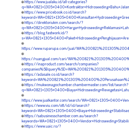
🌐
https://www.jualaku.id/all-categories?
q=WA+0821+1305+0400+Kontraktor+Hidroseeding+Bahu+Jalan
🌐
https://www.pricebook.co.id/search?
keyword=WA+0821+1305+0400+Konsultan+Hydroseeding+Green
🌐
https://direktoriukm.com/search/?
q=WA+0821+1305+0400+Harga+Hydroseeding+Reklamasi+Laha
🌐
https://blog.fastwork.id/?
s=WA+0821+1305+0400+Paket+Hidroseeding+Penghijauan+Are
🌐
https://www.ruparupa.com/jual/WA%200821%201305%20
🌐
https://ruangjual.com/cari/WA%200821%201305%200400
🌐
https://inaproduct.com/search/companies?
companies%5Bquery%5D=WA%200821%201305%200400%20
🌐
https://adasale.co.id/search?
keyword=WA%200821%201305%200400%20Perusahaan%20
🌐
https://mukwonagochamber.chambermaster.com/list/search?
q=WA+0821+1305+0400+Biaya+Hidroseeding+Revegetasi+Laha
🌐
https://www.jualkantor.com/search/WA+0821+1305+0400+Ven
🌐
https://www.viu.com/ott/id/id/search?
keyword=WA+0821+1305+0400+Biaya+Hidroseeding+Stabilisas
🌐
https://sabusinesschamber.com.au/search?
keywords=WA+0821+1305+0400+Vendor+Hidroseeding+Stabilis
🌐
https://www.uaic.ro/?