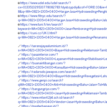
🌐
https://www.udel.edu/udel-search/?
cx=013351329533778082783:fdysbzypdiy&cof=FORID:10&ie=
8&q=WA+0821+1305+0400+Harga+Jasa+Hydroseeding+Penghij
🌐
https://www.fitnyc.edu/search/?
q=WA+0821+1305+0400+Harga+Jasa+Hidroseeding+Bahu+Jala
🌐
https://www.tuni.fi/en/search?
keyword=WA+0821+1305+0400+Jasa+Pemborong+Hydroseeding
🌐
https://cuni.cz/UK-1.html?
q=WA+0821+1305+0400+Harga+Jasa+Hidroseeding+Penanama
🔗
https://saranajayaaluminium.id/?
s=WA+0821+1305+0400+Biaya+Hidroseeding+Reklamasi+Tamb
🔗
https://yasainterior.com/?
s=WA+0821+1305+0400+Layanan+Hidroseeding+Stabilisasi+L
🔗
https://buanaintibangun.com/?
s=WA+0821+1305+0400+Konsultan+Hidroseeding+Bahu+Jalan+
🔗
https://radarsolo.jawapos.com/search?
q=WA+0821+1305+0400+Biaya+Hidroseeding+Revegetasi+Lah
🔗
https://www.genpi.co/search?
qWA+0821+1305+0400+Ahli+Hidroseeding+Bahu+Jalan+Tol+Ma
🔗
https://bangungriyo.com/?
s=WA+0821+1305+0400+Jasa+Hydroseeding+Reklamasi+Tamb
🔗
https://www.mtsn42jkt.sch.id/search?
q=WA+0821+1305+0400+Vendor+Jasa+Hydroseeding+Bahu+Jal
🔗
https://masterbangun.id/?