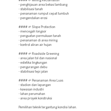
#### 🌱 Mining Reclamation
- penghijauan area bekas tambang
- stabilisasi tanah
- penanaman rumput cepat tumbuh
- pengendalian erosi
#### 🌱 Slope Protection
- mencegah longsor
- penguatan permukaan tanah
- penanaman di area miring
- kontrol aliran air hujan
#### 🌱 Roadside Greening
- area jalan tol dan nasional
- estetika lingkungan
- pengurangan debu
- stabilisasi tepi jalan
#### 🌱 Penanaman Area Luas
- stadion dan lapangan
- kawasan industri
- lahan perumahan
- area proyek konstruksi
Pemilihan teknik tergantung kondisi lahan.