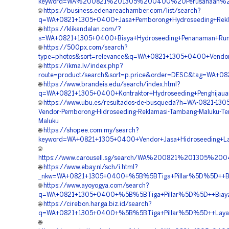
keyword=WA%200821%201305%200400%20Perusahaan%20H
🌐
https://business.edenareachamber.com/list/search?
q=WA+0821+1305+0400+Jasa+Pemborong+Hydroseeding+Rekla
🌐
https://klikandalan.com/?
s=WA+0821+1305+0400+Biaya+Hydroseeding+Penanaman+Rum
🌐
https://500px.com/search?
type=photos&sort=relevance&q=WA+0821+1305+0400+Vendor+
🌐
https://ikma.lv/index.php?
route=product/search&sort=p.price&order=DESC&tag=WA+08
🌐
https://www.brandeis.edu/search/index.html?
q=WA+0821+1305+0400+Kontraktor+Hydroseeding+Penghijaua
🌐
https://www.ubu.es/resultados-de-busqueda?h=WA-0821-130
Vendor-Pemborong-Hidroseeding-Reklamasi-Tambang-Maluku-Te
Maluku
🌐
https://shopee.com.my/search?
keyword=WA+0821+1305+0400+Vendor+Jasa+Hidroseeding+L
🌐
https://www.carousell.sg/search/WA%200821%201305%2
🌐
https://www.ebay.nl/sch/i.html?
_nkw=WA+0821+1305+0400+%5B%5BTiga+Pillar%5D%5D++Biay
🌐
https://www.ayoyogya.com/search?
q=WA+0821+1305+0400+%5B%5BTiga+Pillar%5D%5D++Biaya+Jas
🌐
https://cirebon.harga.biz.id/search?
q=WA+0821+1305+0400+%5B%5BTiga+Pillar%5D%5D++Layanan
🌐