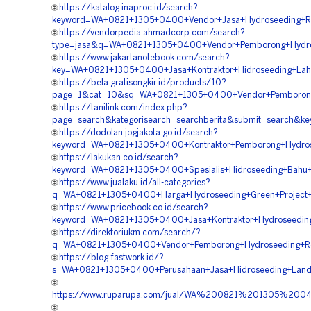
🌐
https://katalog.inaproc.id/search?
keyword=WA+0821+1305+0400+Vendor+Jasa+Hydroseeding+Re
🌐
https://vendorpedia.ahmadcorp.com/search?
type=jasa&q=WA+0821+1305+0400+Vendor+Pemborong+Hydros
🌐
https://www.jakartanotebook.com/search?
key=WA+0821+1305+0400+Jasa+Kontraktor+Hidroseeding+La
🌐
https://bela.gratisongkir.id/products/10?
page=1&cat=10&sq=WA+0821+1305+0400+Vendor+Pemborong+H
🌐
https://tanilink.com/index.php?
page=search&kategorisearch=searchberita&submit=search&k
🌐
https://dodolan.jogjakota.go.id/search?
keyword=WA+0821+1305+0400+Kontraktor+Pemborong+Hydrose
🌐
https://lakukan.co.id/search?
keyword=WA+0821+1305+0400+Spesialis+Hidroseeding+Bahu+
🌐
https://www.jualaku.id/all-categories?
q=WA+0821+1305+0400+Harga+Hydroseeding+Green+Project+
🌐
https://www.pricebook.co.id/search?
keyword=WA+0821+1305+0400+Jasa+Kontraktor+Hydroseeding
🌐
https://direktoriukm.com/search/?
q=WA+0821+1305+0400+Vendor+Pemborong+Hydroseeding+Re
🌐
https://blog.fastwork.id/?
s=WA+0821+1305+0400+Perusahaan+Jasa+Hidroseeding+Land+
🌐
https://www.ruparupa.com/jual/WA%200821%201305%2
🌐