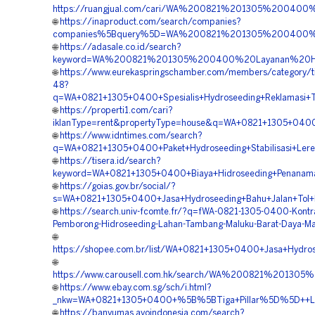
https://ruangjual.com/cari/WA%200821%201305%2004
🌐
https://inaproduct.com/search/companies?
companies%5Bquery%5D=WA%200821%201305%200400%2
🌐
https://adasale.co.id/search?
keyword=WA%200821%201305%200400%20Layanan%20Hid
🌐
https://www.eurekaspringschamber.com/members/category/tit
48?
q=WA+0821+1305+0400+Spesialis+Hydroseeding+Reklamasi+
🌐
https://properti1.com/cari?
iklanType=rent&propertyType=house&q=WA+0821+1305+0400+
🌐
https://www.idntimes.com/search?
q=WA+0821+1305+0400+Paket+Hydroseeding+Stabilisasi+Lere
🌐
https://tisera.id/search?
keyword=WA+0821+1305+0400+Biaya+Hidroseeding+Penanama
🌐
https://goias.gov.br/social/?
s=WA+0821+1305+0400+Jasa+Hydroseeding+Bahu+Jalan+Tol+
🌐
https://search.univ-fcomte.fr/?q=fWA-0821-1305-0400-Kontra
Pemborong-Hidroseeding-Lahan-Tambang-Maluku-Barat-Daya-Ma
🌐
https://shopee.com.br/list/WA+0821+1305+0400+Jasa+Hydro
🌐
https://www.carousell.com.hk/search/WA%200821%201
🌐
https://www.ebay.com.sg/sch/i.html?
_nkw=WA+0821+1305+0400+%5B%5BTiga+Pillar%5D%5D++Layan
🌐
https://banyumas.ayoindonesia.com/search?