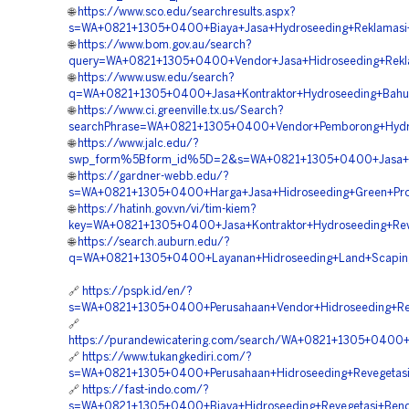
🌐
https://www.sco.edu/searchresults.aspx?
s=WA+0821+1305+0400+Biaya+Jasa+Hydroseeding+Reklamas
🌐
https://www.bom.gov.au/search?
query=WA+0821+1305+0400+Vendor+Jasa+Hidroseeding+Rek
🌐
https://www.usw.edu/search?
q=WA+0821+1305+0400+Jasa+Kontraktor+Hydroseeding+Bahu
🌐
https://www.ci.greenville.tx.us/Search?
searchPhrase=WA+0821+1305+0400+Vendor+Pemborong+Hydr
🌐
https://www.jalc.edu/?
swp_form%5Bform_id%5D=2&s=WA+0821+1305+0400+Jasa+Pe
🌐
https://gardner-webb.edu/?
s=WA+0821+1305+0400+Harga+Jasa+Hidroseeding+Green+Pro
🌐
https://hatinh.gov.vn/vi/tim-kiem?
key=WA+0821+1305+0400+Jasa+Kontraktor+Hydroseeding+Rev
🌐
https://search.auburn.edu/?
q=WA+0821+1305+0400+Layanan+Hidroseeding+Land+Scapin
🔗
https://pspk.id/en/?
s=WA+0821+1305+0400+Perusahaan+Vendor+Hidroseeding+R
🔗
https://purandewicatering.com/search/WA+0821+1305+0400
🔗
https://www.tukangkediri.com/?
s=WA+0821+1305+0400+Perusahaan+Hidroseeding+Revegetasi
🔗
https://fast-indo.com/?
s=WA+0821+1305+0400+Biaya+Hidroseeding+Revegetasi+Be