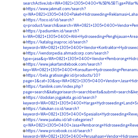
searchActiveJob=WA+0821+1305+0400+%5B%5BTiga+Pillar
🌐
https://www.jakmall.com/search?
q=WA+0821+1305+0400+Paket+Hidroseeding+Reklamasi+Lah
🌐
https://toco.id/id/search?
q=product/search&search=WA+0821+1305+0400+Vendor+Pem
🌐
https://padiumkm.id/search?
k=WA+0821+1305+0400+Ahli+Hydroseeding+Penghijauan+Are
🌐
https://katalog.inaproc.id/search?
keyword=WA+0821+1305+0400+Vendor+Kontraktor+Hydrosee
🌐
https://vendorpedia.ahmadcorp.com/search?
type=jasa&q=WA+0821+1305+0400+Vendor+Pemborong+Hidro
🌐
https://www.jakartanotebook.com/search?
key=WA+0821+1305+0400+Konsultan+Hydroseeding+Penana
🌐
https://bela.gratisongkir.id/products/10?
page=1&cat=10&sq=WA+0821+1305+0400+Vendor+Jasa+Hidr
🌐
https://tanilink.com/index.php?
page=search&kategorisearch=searchberita&submit=search
🌐
https://dodolan.jogjakota.go.id/search?
keyword=WA+0821+1305+0400+Harga+Hydroseeding+Land+Sc
🌐
https://lakukan.co.id/search?
keyword=WA+0821+1305+0400+Spesialis+Hydroseeding+Reve
🌐
https://www.jualaku.id/all-categories?
q=WA+0821+1305+0400+Jasa+Pemborong+Hidroseeding+Reve
🌐
https://www.pricebook.co.id/search?
keyword=WA+0821+1305+0400+Perusahaan+Vendor+Hidroseed