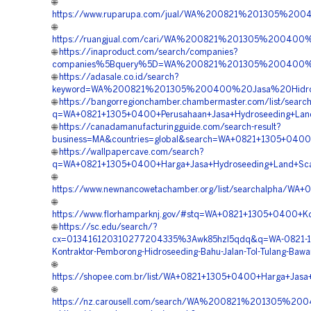
🌐
https://www.ruparupa.com/jual/WA%200821%201305%20
🌐
https://ruangjual.com/cari/WA%200821%201305%20040
🌐
https://inaproduct.com/search/companies?
companies%5Bquery%5D=WA%200821%201305%200400%2
🌐
https://adasale.co.id/search?
keyword=WA%200821%201305%200400%20Jasa%20Hidros
🌐
https://bangorregionchamber.chambermaster.com/list/searc
q=WA+0821+1305+0400+Perusahaan+Jasa+Hydroseeding+Lan
🌐
https://canadamanufacturingguide.com/search-result?
business=MA&countries=global&search=WA+0821+1305+0400
🌐
https://wallpapercave.com/search?
q=WA+0821+1305+0400+Harga+Jasa+Hydroseeding+Land+Sca
🌐
https://www.newnancowetachamber.org/list/searchalpha/WA
🌐
https://www.florhamparknj.gov/#stq=WA+0821+1305+0400+Ko
🌐
https://sc.edu/search/?
cx=013416120310277204335%3Awk85hzl5qdq&q=WA-0821-1
Kontraktor-Pemborong-Hidroseeding-Bahu-Jalan-Tol-Tulang-Ba
🌐
https://shopee.com.br/list/WA+0821+1305+0400+Harga+Jas
🌐
https://nz.carousell.com/search/WA%200821%201305