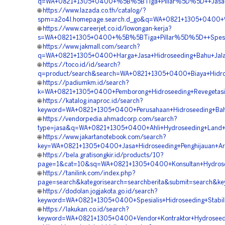
q=WA+0821+1305+0400+%5B%5BTiga+Pillar%5D%5D++Jasa+H
🌐
https://www.lazada.co.th/catalog/?
spm=a2o4l.homepage.search.d_go&q=WA+0821+1305+0400+%
🌐
https://www.careerjet.co.id/lowongan-kerja?
s=WA+0821+1305+0400+%5B%5BTiga+Pillar%5D%5D++Spesiali
🌐
https://www.jakmall.com/search?
q=WA+0821+1305+0400+Harga+Jasa+Hidroseeding+Bahu+Jala
🌐
https://toco.id/id/search?
q=product/search&search=WA+0821+1305+0400+Biaya+Hidros
🌐
https://padiumkm.id/search?
k=WA+0821+1305+0400+Pemborong+Hidroseeding+Revegetasi
🌐
https://katalog.inaproc.id/search?
keyword=WA+0821+1305+0400+Perusahaan+Hidroseeding+Bah
🌐
https://vendorpedia.ahmadcorp.com/search?
type=jasa&q=WA+0821+1305+0400+Ahli+Hydroseeding+Land+
🌐
https://www.jakartanotebook.com/search?
key=WA+0821+1305+0400+Jasa+Hidroseeding+Penghijauan+A
🌐
https://bela.gratisongkir.id/products/10?
page=1&cat=10&sq=WA+0821+1305+0400+Konsultan+Hydros
🌐
https://tanilink.com/index.php?
page=search&kategorisearch=searchberita&submit=search&
🌐
https://dodolan.jogjakota.go.id/search?
keyword=WA+0821+1305+0400+Spesialis+Hidroseeding+Stabil
🌐
https://lakukan.co.id/search?
keyword=WA+0821+1305+0400+Vendor+Kontraktor+Hydroseed