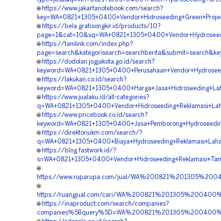
🌐
https://www.jakartanotebook.com/search?
key=WA+0821+1305+0400+Vendor+Hidroseeding+Green+Proje
🌐
https://bela.gratisongkir.id/products/10?
page=1&cat=10&sq=WA+0821+1305+0400+Vendor+Hydroseedi
🌐
https://tanilink.com/index.php?
page=search&kategorisearch=searchberita&submit=search&
🌐
https://dodolan.jogjakota.go.id/search?
keyword=WA+0821+1305+0400+Perusahaan+Vendor+Hydroseed
🌐
https://lakukan.co.id/search?
keyword=WA+0821+1305+0400+Harga+Jasa+Hidroseeding+L
🌐
https://www.jualaku.id/all-categories?
q=WA+0821+1305+0400+Vendor+Hidroseeding+Reklamasi+La
🌐
https://www.pricebook.co.id/search?
keyword=WA+0821+1305+0400+Jasa+Pemborong+Hydroseedin
🌐
https://direktoriukm.com/search/?
q=WA+0821+1305+0400+Biaya+Hydroseeding+Reklamasi+Lah
🌐
https://blog.fastwork.id/?
s=WA+0821+1305+0400+Vendor+Hidroseeding+Reklamasi+Ta
🌐
https://www.ruparupa.com/jual/WA%200821%201305%20
🌐
https://ruangjual.com/cari/WA%200821%201305%20040
🌐
https://inaproduct.com/search/companies?
companies%5Bquery%5D=WA%200821%201305%200400%20