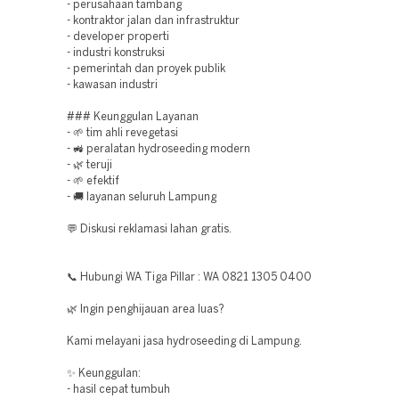
- perusahaan tambang
- kontraktor jalan dan infrastruktur
- developer properti
- industri konstruksi
- pemerintah dan proyek publik
- kawasan industri
### Keunggulan Layanan
- 🌱 tim ahli revegetasi
- 🚜 peralatan hydroseeding modern
- 🌿 teruji
- 🌱 efektif
- 🚚 layanan seluruh Lampung
💬 Diskusi reklamasi lahan gratis.
📞 Hubungi WA Tiga Pillar : WA 0821 1305 0400
🌿 Ingin penghijauan area luas?
Kami melayani jasa hydroseeding di Lampung.
✨ Keunggulan:
- hasil cepat tumbuh