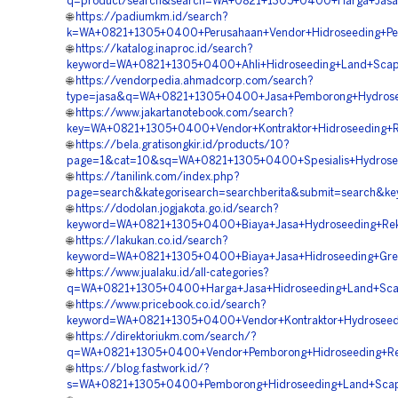
q=product/search&search=WA+0821+1305+0400+Harga+Jasa+H
🌐
https://padiumkm.id/search?
k=WA+0821+1305+0400+Perusahaan+Vendor+Hidroseeding+P
🌐
https://katalog.inaproc.id/search?
keyword=WA+0821+1305+0400+Ahli+Hidroseeding+Land+Scap
🌐
https://vendorpedia.ahmadcorp.com/search?
type=jasa&q=WA+0821+1305+0400+Jasa+Pemborong+Hydrose
🌐
https://www.jakartanotebook.com/search?
key=WA+0821+1305+0400+Vendor+Kontraktor+Hidroseeding+
🌐
https://bela.gratisongkir.id/products/10?
page=1&cat=10&sq=WA+0821+1305+0400+Spesialis+Hydrosee
🌐
https://tanilink.com/index.php?
page=search&kategorisearch=searchberita&submit=search
🌐
https://dodolan.jogjakota.go.id/search?
keyword=WA+0821+1305+0400+Biaya+Jasa+Hydroseeding+Re
🌐
https://lakukan.co.id/search?
keyword=WA+0821+1305+0400+Biaya+Jasa+Hidroseeding+Gre
🌐
https://www.jualaku.id/all-categories?
q=WA+0821+1305+0400+Harga+Jasa+Hidroseeding+Land+Sca
🌐
https://www.pricebook.co.id/search?
keyword=WA+0821+1305+0400+Vendor+Kontraktor+Hydroseed
🌐
https://direktoriukm.com/search/?
q=WA+0821+1305+0400+Vendor+Pemborong+Hidroseeding+Re
🌐
https://blog.fastwork.id/?
s=WA+0821+1305+0400+Pemborong+Hidroseeding+Land+Scap