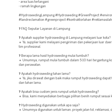
- area luas tertangani
- ramah lingkungan
#HydroseedingLampung #Hydroseeding #GreenProject #enviro
#landreclamation #greenproject #kontraktorlahan #reklamasila
❓ FAQ Seputar Layanan di Lampung
❓ Apakah supplier hydroseeding di Lampung melayani luar kota?
🔹 Ya, supplier kami melayani pengiriman dan pekerjaan luar dae
tim profesional.
❓ Berapa lama hasil hydroseeding mulai tumbuh?
🔹 Umumnya, rumput mulai tumbuh dalam 5-10 hari tergantung ko
dan perawatan.
❓ Apakah hydroseeding tahan lama?
🔹 Ya, jika dirawat dengan baik maka rumput hydroseeding dapat
dan tahan lama.
❓ Apakah bisa custom jenis rumput untuk hydroseeding?
🔹 Bisa, kami menyediakan berbagai pilihan benih rumput sesuai 
❓ Hydroseeding digunakan untuk apa saja?
🔹 Umumnya digunakan untuk taman, proyek jalan tol, reklamasi, 