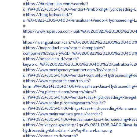
🌐
https://direktoriukm.com/search/?
q=WA+0821+1305+0400+Vendor+Pemborong+Hydroseeding+L
🌐
https://blog.fastwork.id/?
s=WA+0821+1305+0400+Perusahaan+Vendor+Hydroseeding+L
🌐
https://www.ruparupa.com/jual/WA%200821%201305%2
🌐
https://ruangjual.com/cari/WA%200821%201305%2004
🌐
https://inaproduct.com/search/companies?
companies%5Bquery%5D=WA%200821%201305%200400%2
🌐
https://adasale.co.id/search?
keyword=WA%200821%201305%200400%20Kontraktor%2
🌐
https://www.montgomerychamber.com/list/search?
q=WA+0821+1305+0400+Vendor+Kontraktor+Hydroseeding+Re
🌐
https://www.citysearch.com/results?
term=WA+0821+1305+0400+Perusahaan+Jasa+Hydroseeding+
🌐
https://ca.pinterest.com/search/pins/?
q=WA+0821+1305+0400+Vendor+Jasa+Hydroseeding+Reveget
🌐
https://www.sabko.pl/catalogsearch/result/?
q=WA+0821+1305+0400+Biaya+Jasa+Hidroseeding+Penanam
🌐
https://www.mainroads.wa.gov.au/search/?
q=WA+0821+1305+0400+Perusahaan+Jasa+Hidroseeding+Rev
🌐
https://privacy.ca.gov/serp/?q=WA-0821-1305-0400-Biaya-Ja
Hydroseeding-Bahu-Jalan-Tol-Way-Kanan-Lampung
🌐
https://shopee.co.th/search?