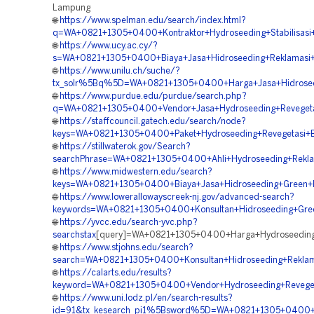
Lampung
🌐
https://www.spelman.edu/search/index.html?
q=WA+0821+1305+0400+Kontraktor+Hydroseeding+Stabilisasi+
🌐
https://www.ucy.ac.cy/?
s=WA+0821+1305+0400+Biaya+Jasa+Hidroseeding+Reklamasi
🌐
https://www.unilu.ch/suche/?
tx_solr%5Bq%5D=WA+0821+1305+0400+Harga+Jasa+Hidrosee
🌐
https://www.purdue.edu/purdue/search.php?
q=WA+0821+1305+0400+Vendor+Jasa+Hydroseeding+Reveget
🌐
https://staffcouncil.gatech.edu/search/node?
keys=WA+0821+1305+0400+Paket+Hydroseeding+Revegetasi
🌐
https://stillwaterok.gov/Search?
searchPhrase=WA+0821+1305+0400+Ahli+Hydroseeding+Rekl
🌐
https://www.midwestern.edu/search?
keys=WA+0821+1305+0400+Biaya+Jasa+Hidroseeding+Green+
🌐
https://www.lowerallowayscreek-nj.gov/advanced-search?
keywords=WA+0821+1305+0400+Konsultan+Hidroseeding+Gree
🌐
https://yvcc.edu/search-yvc.php?
searchstax
[query]=WA+0821+1305+0400+Harga+Hydroseedin
🌐
https://www.stjohns.edu/search?
search=WA+0821+1305+0400+Konsultan+Hidroseeding+Rekl
🌐
https://calarts.edu/results?
keyword=WA+0821+1305+0400+Vendor+Hydroseeding+Revege
🌐
https://www.uni.lodz.pl/en/search-results?
id=91&tx_kesearch_pi1%5Bsword%5D=WA+0821+1305+0400+Pe