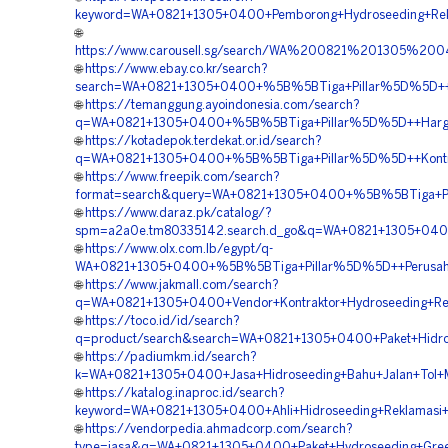
keyword=WA+0821+1305+0400+Pemborong+Hydroseeding+Re
🌐
https://www.carousell.sg/search/WA%200821%201305%20
🌐
https://www.ebay.co.kr/search?
search=WA+0821+1305+0400+%5B%5BTiga+Pillar%5D%5D++V
🌐
https://temanggung.ayoindonesia.com/search?
q=WA+0821+1305+0400+%5B%5BTiga+Pillar%5D%5D++Harga+
🌐
https://kotadepok.terdekat.or.id/search?
q=WA+0821+1305+0400+%5B%5BTiga+Pillar%5D%5D++Kontrak
🌐
https://www.freepik.com/search?
format=search&query=WA+0821+1305+0400+%5B%5BTiga+Pil
🌐
https://www.daraz.pk/catalog/?
spm=a2a0e.tm80335142.search.d_go&q=WA+0821+1305+0400
🌐
https://www.olx.com.lb/egypt/q-
WA+0821+1305+0400+%5B%5BTiga+Pillar%5D%5D++Perusahaan
🌐
https://www.jakmall.com/search?
q=WA+0821+1305+0400+Vendor+Kontraktor+Hydroseeding+Re
🌐
https://toco.id/id/search?
q=product/search&search=WA+0821+1305+0400+Paket+Hidr
🌐
https://padiumkm.id/search?
k=WA+0821+1305+0400+Jasa+Hidroseeding+Bahu+Jalan+Tol+
🌐
https://katalog.inaproc.id/search?
keyword=WA+0821+1305+0400+Ahli+Hidroseeding+Reklamas
🌐
https://vendorpedia.ahmadcorp.com/search?
type=jasa&q=WA+0821+1305+0400+Paket+Hydroseeding+Gree