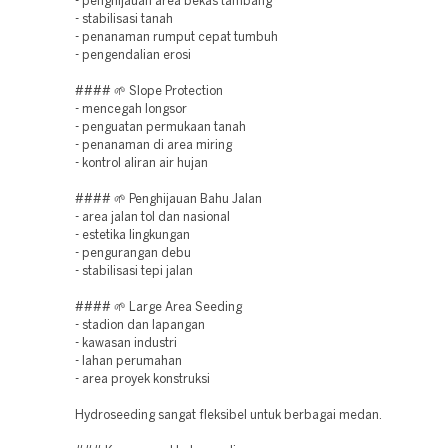
- penghijauan area bekas tambang
- stabilisasi tanah
- penanaman rumput cepat tumbuh
- pengendalian erosi
#### 🌱 Slope Protection
- mencegah longsor
- penguatan permukaan tanah
- penanaman di area miring
- kontrol aliran air hujan
#### 🌱 Penghijauan Bahu Jalan
- area jalan tol dan nasional
- estetika lingkungan
- pengurangan debu
- stabilisasi tepi jalan
#### 🌱 Large Area Seeding
- stadion dan lapangan
- kawasan industri
- lahan perumahan
- area proyek konstruksi
Hydroseeding sangat fleksibel untuk berbagai medan.