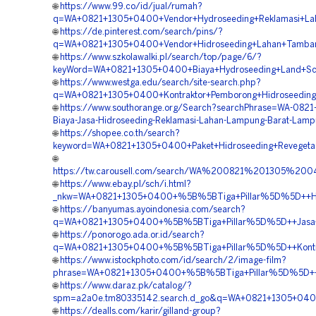
🌐
https://www.99.co/id/jual/rumah?
q=WA+0821+1305+0400+Vendor+Hydroseeding+Reklamasi+La
🌐
https://de.pinterest.com/search/pins/?
q=WA+0821+1305+0400+Vendor+Hidroseeding+Lahan+Tamba
🌐
https://www.szkolawalki.pl/search/top/page/6/?
keyWord=WA+0821+1305+0400+Biaya+Hydroseeding+Land+Sc
🌐
https://www.westga.edu/search/site-search.php?
q=WA+0821+1305+0400+Kontraktor+Pemborong+Hidroseeding
🌐
https://www.southorange.org/Search?searchPhrase=WA-082
Biaya-Jasa-Hidroseeding-Reklamasi-Lahan-Lampung-Barat-Lam
🌐
https://shopee.co.th/search?
keyword=WA+0821+1305+0400+Paket+Hidroseeding+Revegeta
🌐
https://tw.carousell.com/search/WA%200821%201305%
🌐
https://www.ebay.pl/sch/i.html?
_nkw=WA+0821+1305+0400+%5B%5BTiga+Pillar%5D%5D++Har
🌐
https://banyumas.ayoindonesia.com/search?
q=WA+0821+1305+0400+%5B%5BTiga+Pillar%5D%5D++Jasa+Ko
🌐
https://ponorogo.ada.or.id/search?
q=WA+0821+1305+0400+%5B%5BTiga+Pillar%5D%5D++Kontrak
🌐
https://www.istockphoto.com/id/search/2/image-film?
phrase=WA+0821+1305+0400+%5B%5BTiga+Pillar%5D%5D++
🌐
https://www.daraz.pk/catalog/?
spm=a2a0e.tm80335142.search.d_go&q=WA+0821+1305+040
🌐
https://dealls.com/karir/gilland-group?