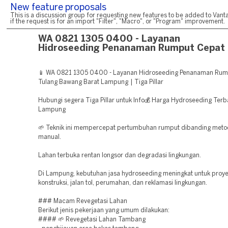
New feature proposals
This is a discussion group for requesting new features to be added to Vanta
if the request is for an import "Filter", "Macro", or "Program" improvement.
WA 0821 1305 0400 - Layanan
Hidroseeding Penanaman Rumput Cepat
📱 WA 0821 1305 0400 - Layanan Hidroseeding Penanaman Rum
Tulang Bawang Barat Lampung | Tiga Pillar
Hubungi segera Tiga Pillar untuk Info💰 Harga Hydroseeding Terba
Lampung
🌱 Teknik ini mempercepat pertumbuhan rumput dibanding met
manual.
Lahan terbuka rentan longsor dan degradasi lingkungan.
Di Lampung, kebutuhan jasa hydroseeding meningkat untuk proy
konstruksi, jalan tol, perumahan, dan reklamasi lingkungan.
### Macam Revegetasi Lahan
Berikut jenis pekerjaan yang umum dilakukan:
#### 🌱 Revegetasi Lahan Tambang