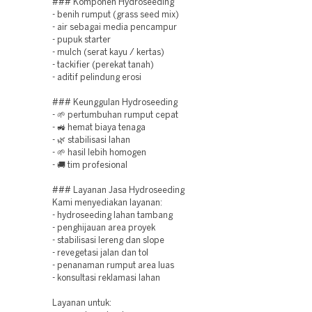
### Komponen Hydroseeding
- benih rumput (grass seed mix)
- air sebagai media pencampur
- pupuk starter
- mulch (serat kayu / kertas)
- tackifier (perekat tanah)
- aditif pelindung erosi
### Keunggulan Hydroseeding
- 🌱 pertumbuhan rumput cepat
- 🚜 hemat biaya tenaga
- 🌿 stabilisasi lahan
- 🌱 hasil lebih homogen
- 🚚 tim profesional
### Layanan Jasa Hydroseeding
Kami menyediakan layanan:
- hydroseeding lahan tambang
- penghijauan area proyek
- stabilisasi lereng dan slope
- revegetasi jalan dan tol
- penanaman rumput area luas
- konsultasi reklamasi lahan
Layanan untuk: