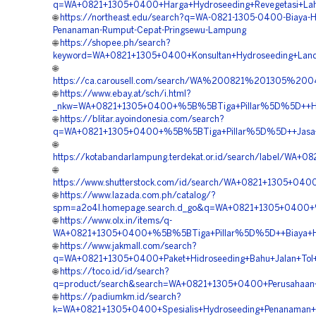
q=WA+0821+1305+0400+Harga+Hydroseeding+Revegetasi+La
🌐
https://northeast.edu/search?q=WA-0821-1305-0400-Biaya-H
Penanaman-Rumput-Cepat-Pringsewu-Lampung
🌐
https://shopee.ph/search?
keyword=WA+0821+1305+0400+Konsultan+Hydroseeding+Land
🌐
https://ca.carousell.com/search/WA%200821%201305%
🌐
https://www.ebay.at/sch/i.html?
_nkw=WA+0821+1305+0400+%5B%5BTiga+Pillar%5D%5D++Harg
🌐
https://blitar.ayoindonesia.com/search?
q=WA+0821+1305+0400+%5B%5BTiga+Pillar%5D%5D++Jasa+P
🌐
https://kotabandarlampung.terdekat.or.id/search/label/W
🌐
https://www.shutterstock.com/id/search/WA+0821+1305+04
🌐
https://www.lazada.com.ph/catalog/?
spm=a2o4l.homepage.search.d_go&q=WA+0821+1305+0400+
🌐
https://www.olx.in/items/q-
WA+0821+1305+0400+%5B%5BTiga+Pillar%5D%5D++Biaya+Hi
🌐
https://www.jakmall.com/search?
q=WA+0821+1305+0400+Paket+Hidroseeding+Bahu+Jalan+To
🌐
https://toco.id/id/search?
q=product/search&search=WA+0821+1305+0400+Perusahaan+
🌐
https://padiumkm.id/search?
k=WA+0821+1305+0400+Spesialis+Hydroseeding+Penanaman