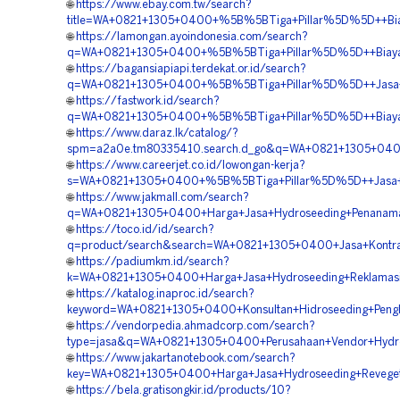
🌐
https://www.ebay.com.tw/search?
title=WA+0821+1305+0400+%5B%5BTiga+Pillar%5D%5D++Biay
🌐
https://lamongan.ayoindonesia.com/search?
q=WA+0821+1305+0400+%5B%5BTiga+Pillar%5D%5D++Biaya+H
🌐
https://bagansiapiapi.terdekat.or.id/search?
q=WA+0821+1305+0400+%5B%5BTiga+Pillar%5D%5D++Jasa+P
🌐
https://fastwork.id/search?
q=WA+0821+1305+0400+%5B%5BTiga+Pillar%5D%5D++Biaya+
🌐
https://www.daraz.lk/catalog/?
spm=a2a0e.tm80335410.search.d_go&q=WA+0821+1305+0400
🌐
https://www.careerjet.co.id/lowongan-kerja?
s=WA+0821+1305+0400+%5B%5BTiga+Pillar%5D%5D++Jasa+H
🌐
https://www.jakmall.com/search?
q=WA+0821+1305+0400+Harga+Jasa+Hydroseeding+Penanam
🌐
https://toco.id/id/search?
q=product/search&search=WA+0821+1305+0400+Jasa+Kontra
🌐
https://padiumkm.id/search?
k=WA+0821+1305+0400+Harga+Jasa+Hydroseeding+Reklamas
🌐
https://katalog.inaproc.id/search?
keyword=WA+0821+1305+0400+Konsultan+Hidroseeding+Peng
🌐
https://vendorpedia.ahmadcorp.com/search?
type=jasa&q=WA+0821+1305+0400+Perusahaan+Vendor+Hydro
🌐
https://www.jakartanotebook.com/search?
key=WA+0821+1305+0400+Harga+Jasa+Hydroseeding+Revege
🌐
https://bela.gratisongkir.id/products/10?