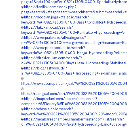
page=1&cat=10&sq=WA+0821+1305+0400+Spesialis+Hydrose
🌐
https://tanilink.com/index.php?
page=search&kategorisearch=searchberita&submit=search
🌐
https://dodolan.jogjakota.go.id/search?
keyword=WA+0821+1305+0400+Jasa+Kontraktor+Hydroseedin
🌐
https://lakukan.co.id/search?
keyword=WA+0821+1305+0400+Kontraktor+Hydroseeding+Pe
🌐
https://www.jualaku.id/all-categories?
q=WA+0821+1305+0400+Harga+Hidroseeding+Penanaman+Ru
🌐
https://www.pricebook.co.id/search?
keyword=WA+0821+1305+0400+Harga+Hydroseeding+Reklama
🌐
https://direktoriukm.com/search/?
q=WA+0821+1305+0400+Biaya+Jasa+Hidroseeding+Stabilisas
🌐
https://blog.fastwork.id/?
s=WA+0821+1305+0400+Jasa+Hidroseeding+Reklamasi+Tamb
🌐
https://www.ruparupa.com/jual/WA%200821%201305%20
🌐
https://ruangjual.com/cari/WA%200821%201305%20040
🌐
https://inaproduct.com/search/companies?
companies%5Bquery%5D=WA%200821%201305%200400%20
🌐
https://adasale.co.id/search?
keyword=WA%200821%201305%200400%20Vendor%20Pem
🌐
https://moabareachamber.chambermaster.com/list/search?
q=WA+0821+1305+0400+Paket+Hydroseeding+Land+Scaping+