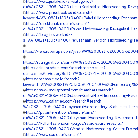
🌐
https://www.jualaku.id/all-categories?
q=WA+0821+1305+0400+Jasa+Kontraktor+Hidroseeding+Reveg
🌐
https://www.pricebook.co.id/search?
keyword=WA+0821+1305+0400+Paket+Hidroseeding+Penanam
🌐
https://direktoriukm.com/search/?
q=WA+0821+1305+0400+Paket+Hydroseeding+Revegetasi+Lah
🌐
https://blog.fastwork.id/?
s=WA+0821+1305+0400+Perusahaan+Vendor+Hidroseeding+Pe
🌐
https://www.ruparupa.com/jual/WA%200821%201305%20
🌐
https://ruangjual.com/cari/WA%200821%201305%200400
🌐
https://inaproduct.com/search/companies?
companies%5Bquery%5D=WA%200821%201305%200400%2
🌐
https://adasale.co.id/search?
keyword=WA%200821%201305%200400%20Pemborong%20H
🌐
https://www.stoughtonwi.com/members/search?
q=WA+0821+1305+0400+Jasa+Kontraktor+Hidroseeding+Rekl
🌐
https://www.calameo.com/search#search-
WA+0821+1305+0400+Layanan+Hidroseeding+Stabilisasi+Ler
🌐
https://pt.pinterest.com/search/pins/?
q=WA+0821+1305+0400+Layanan+Hydroseeding+Reklamasi+T
🌐
https://keller4salon.com/pages/rapid-search-results?
q=WA+0821+1305+0400+Vendor+Hydroseeding+Green+Projec
🌐
https://www.scu.edu/search/?