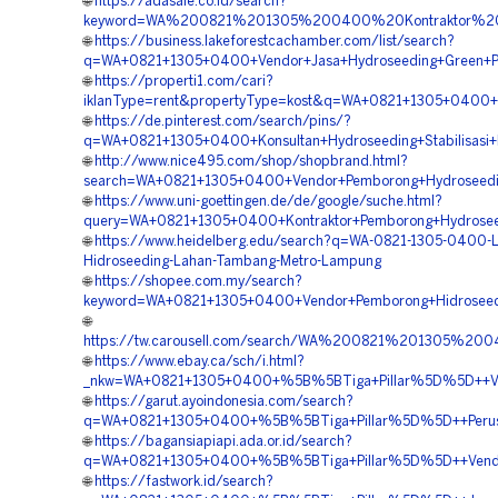
🌐
https://adasale.co.id/search?
keyword=WA%200821%201305%200400%20Kontraktor%20
🌐
https://business.lakeforestcachamber.com/list/search?
q=WA+0821+1305+0400+Vendor+Jasa+Hydroseeding+Green+P
🌐
https://properti1.com/cari?
iklanType=rent&propertyType=kost&q=WA+0821+1305+0400+A
🌐
https://de.pinterest.com/search/pins/?
q=WA+0821+1305+0400+Konsultan+Hydroseeding+Stabilisasi
🌐
http://www.nice495.com/shop/shopbrand.html?
search=WA+0821+1305+0400+Vendor+Pemborong+Hydroseedi
🌐
https://www.uni-goettingen.de/de/google/suche.html?
query=WA+0821+1305+0400+Kontraktor+Pemborong+Hydroseed
🌐
https://www.heidelberg.edu/search?q=WA-0821-1305-0400-L
Hidroseeding-Lahan-Tambang-Metro-Lampung
🌐
https://shopee.com.my/search?
keyword=WA+0821+1305+0400+Vendor+Pemborong+Hidrosee
🌐
https://tw.carousell.com/search/WA%200821%201305%2
🌐
https://www.ebay.ca/sch/i.html?
_nkw=WA+0821+1305+0400+%5B%5BTiga+Pillar%5D%5D++Ven
🌐
https://garut.ayoindonesia.com/search?
q=WA+0821+1305+0400+%5B%5BTiga+Pillar%5D%5D++Perusah
🌐
https://bagansiapiapi.ada.or.id/search?
q=WA+0821+1305+0400+%5B%5BTiga+Pillar%5D%5D++Vendor
🌐
https://fastwork.id/search?