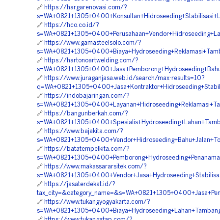
🔗
https://hargarenovasi.com/?
s=WA+0821+1305+0400+Konsultan+Hidroseeding+Stabilisasi
🔗
https://hco.co.id/?
s=WA+0821+1305+0400+Perusahaan+Vendor+Hidroseeding+L
🔗
https://www.gamasteelsolo.com/?
s=WA+0821+1305+0400+Biaya+Hydroseeding+Reklamasi+Ta
🔗
https://hartonoartwelding.com/?
s=WA+0821+1305+0400+Jasa+Pemborong+Hydroseeding+Bahu
🔗
https://www.juraganjasa.web.id/search/max-results=10?
q=WA+0821+1305+0400+Jasa+Kontraktor+Hidroseeding+Stabi
🔗
https://indobajaringan.com/?
s=WA+0821+1305+0400+Layanan+Hidroseeding+Reklamasi+T
🔗
https://bangunberkah.com/?
s=WA+0821+1305+0400+Spesialis+Hydroseeding+Lahan+Tam
🔗
https://www.bajakita.com/?
s=WA+0821+1305+0400+Vendor+Hidroseeding+Bahu+Jalan+To
🔗
https://batatempelkita.com/?
s=WA+0821+1305+0400+Pemborong+Hydroseeding+Penanam
🔗
https://www.makassararsitek.com/?
s=WA+0821+1305+0400+Vendor+Jasa+Hydroseeding+Stabilisa
🔗
https://jasaterdekat.id/?
tax_city=&category_name=&s=WA+0821+1305+0400+Jasa+Pem
🔗
https://www.tukangyogyakarta.com/?
s=WA+0821+1305+0400+Biaya+Hydroseeding+Lahan+Tamban
🔗
https://www.tukangatap.com/?