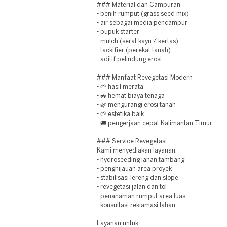
### Material dan Campuran
- benih rumput (grass seed mix)
- air sebagai media pencampur
- pupuk starter
- mulch (serat kayu / kertas)
- tackifier (perekat tanah)
- aditif pelindung erosi
### Manfaat Revegetasi Modern
- 🌱 hasil merata
- 🚜 hemat biaya tenaga
- 🌿 mengurangi erosi tanah
- 🌱 estetika baik
- 🚚 pengerjaan cepat Kalimantan Timur
### Service Revegetasi
Kami menyediakan layanan:
- hydroseeding lahan tambang
- penghijauan area proyek
- stabilisasi lereng dan slope
- revegetasi jalan dan tol
- penanaman rumput area luas
- konsultasi reklamasi lahan
Layanan untuk: