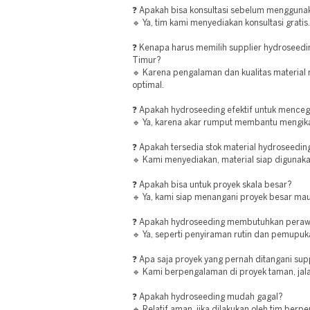
❓ Apakah bisa konsultasi sebelum mengguna
🔹 Ya, tim kami menyediakan konsultasi gratis.
❓ Kenapa harus memilih supplier hydroseedi
Timur?
🔹 Karena pengalaman dan kualitas material 
optimal.
❓ Apakah hydroseeding efektif untuk menceg
🔹 Ya, karena akar rumput membantu mengika
❓ Apakah tersedia stok material hydroseedin
🔹 Kami menyediakan, material siap digunaka
❓ Apakah bisa untuk proyek skala besar?
🔹 Ya, kami siap menangani proyek besar mau
❓ Apakah hydroseeding membutuhkan peraw
🔹 Ya, seperti penyiraman rutin dan pemupuk
❓ Apa saja proyek yang pernah ditangani supp
🔹 Kami berpengalaman di proyek taman, jala
❓ Apakah hydroseeding mudah gagal?
🔹 Relatif aman, jika dilakukan oleh tim berp