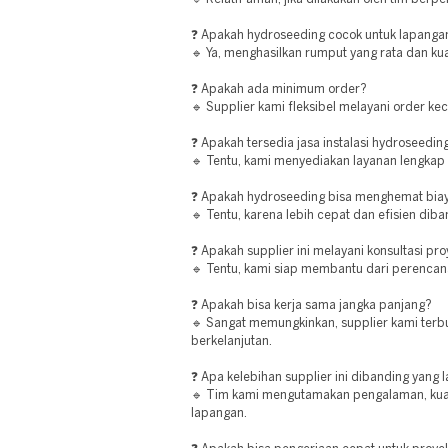
❓ Apakah hydroseeding cocok untuk lapanga
🔹 Ya, menghasilkan rumput yang rata dan kua
❓ Apakah ada minimum order?
🔹 Supplier kami fleksibel melayani order ke
❓ Apakah tersedia jasa instalasi hydroseedin
🔹 Tentu, kami menyediakan layanan lengkap d
❓ Apakah hydroseeding bisa menghemat bia
🔹 Tentu, karena lebih cepat dan efisien di
❓ Apakah supplier ini melayani konsultasi pr
🔹 Tentu, kami siap membantu dari perencan
❓ Apakah bisa kerja sama jangka panjang?
🔹 Sangat memungkinkan, supplier kami terb
berkelanjutan.
❓ Apa kelebihan supplier ini dibanding yang 
🔹 Tim kami mengutamakan pengalaman, kualit
lapangan.