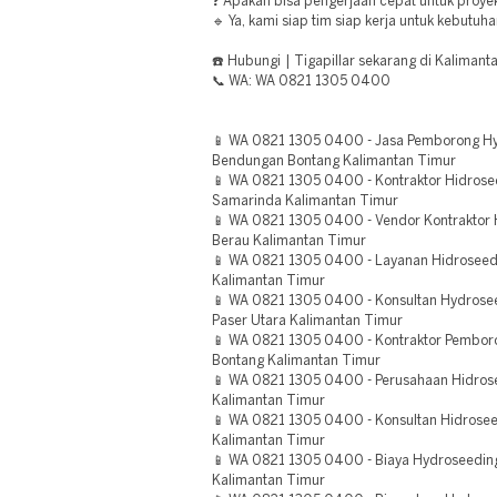
❓ Apakah bisa pengerjaan cepat untuk proye
🔹 Ya, kami siap tim siap kerja untuk kebutu
☎️ Hubungi | Tigapillar sekarang di Kalimant
📞 WA: WA 0821 1305 0400
📱 WA 0821 1305 0400 - Jasa Pemborong Hy
Bendungan Bontang Kalimantan Timur
📱 WA 0821 1305 0400 - Kontraktor Hidros
Samarinda Kalimantan Timur
📱 WA 0821 1305 0400 - Vendor Kontraktor 
Berau Kalimantan Timur
📱 WA 0821 1305 0400 - Layanan Hidroseedi
Kalimantan Timur
📱 WA 0821 1305 0400 - Konsultan Hydrose
Paser Utara Kalimantan Timur
📱 WA 0821 1305 0400 - Kontraktor Pembor
Bontang Kalimantan Timur
📱 WA 0821 1305 0400 - Perusahaan Hidrose
Kalimantan Timur
📱 WA 0821 1305 0400 - Konsultan Hidrosee
Kalimantan Timur
📱 WA 0821 1305 0400 - Biaya Hydroseeding
Kalimantan Timur