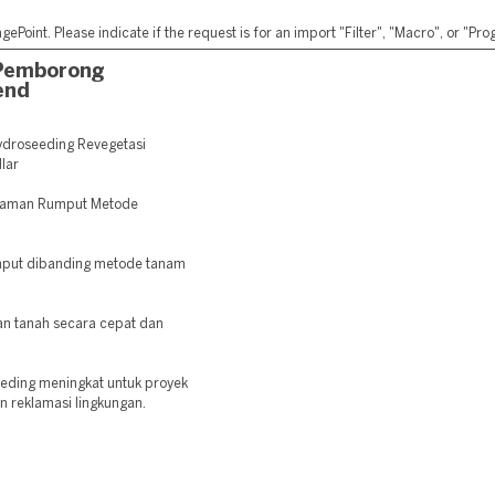
ePoint. Please indicate if the request is for an import "Filter", "Macro", or "P
 Pemborong
end
droseeding Revegetasi
lar
nanaman Rumput Metode
mput dibanding metode tanam
 tanah secara cepat dan
eeding meningkat untuk proyek
an reklamasi lingkungan.
: