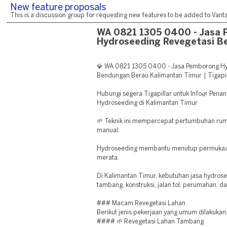
New feature proposals
This is a discussion group for requesting new features to be added to Vantag
WA 0821 1305 0400 - Jasa
Hydroseeding Revegetasi B
💎 WA 0821 1305 0400 - Jasa Pemborong Hy
Bendungan Berau Kalimantan Timur | Tigapil
Hubungi segera Tigapillar untuk Info🌿 Pe
Hydroseeding di Kalimantan Timur
🌱 Teknik ini mempercepat pertumbuhan ru
manual.
Hydroseeding membantu menutup permukaan
merata.
Di Kalimantan Timur, kebutuhan jasa hydros
tambang, konstruksi, jalan tol, perumahan, d
### Macam Revegetasi Lahan
Berikut jenis pekerjaan yang umum dilakukan
#### 🌱 Revegetasi Lahan Tambang