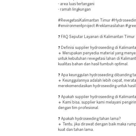
- area luas tertangani
- ramah lingkungan
#RevegetasiKalimantan Timur #Hydroseedin
#environmentproject #reklamasilahan #gree
❓ FAQ Seputar Layanan di Kalimantan Timur
❓ Definisi supplier hydroseeding di Kaliman
🔹 Merupakan penyedia material yang menye
untuk kebutuhan revegetasi lahan di Kalima
kualitas bahan dan hasil tumbuh optimal.
❓ Apa keunggulan hydroseeding dibanding 
🔹 Keunggulannya adalah lebih cepat, merata
merekomendasikan hydroseeding untuk hasil
❓ Apakah supplier hydroseeding di Kalimanta
🔹 Kami bisa, supplier kami melayani pengir
dengan tim profesional.
❓ Apakah hydroseeding tahan lama?
🔹 Tentu, jika dirawat dengan baik maka ru
kuat dan tahan lama.