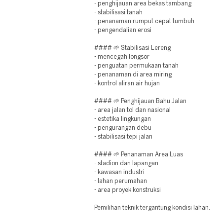
- penghijauan area bekas tambang
- stabilisasi tanah
- penanaman rumput cepat tumbuh
- pengendalian erosi
#### 🌱 Stabilisasi Lereng
- mencegah longsor
- penguatan permukaan tanah
- penanaman di area miring
- kontrol aliran air hujan
#### 🌱 Penghijauan Bahu Jalan
- area jalan tol dan nasional
- estetika lingkungan
- pengurangan debu
- stabilisasi tepi jalan
#### 🌱 Penanaman Area Luas
- stadion dan lapangan
- kawasan industri
- lahan perumahan
- area proyek konstruksi
Pemilihan teknik tergantung kondisi lahan.