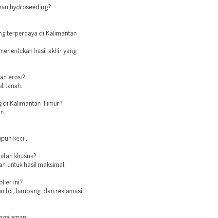
kan hydroseeding?
ng terpercaya di Kalimantan
menentukan hasil akhir yang
ah erosi?
t tanah.
g di Kalimantan Timur?
n.
pun kecil.
atan khusus?
an untuk hasil maksimal.
lier ini?
n tol, tambang, dan reklamasi.
engalaman.