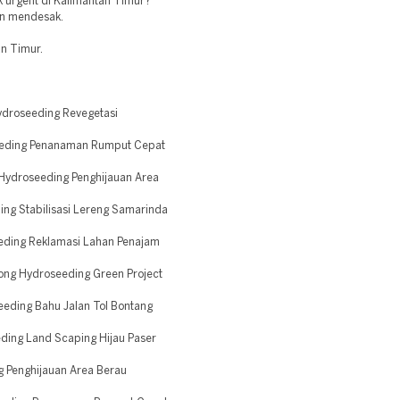
k urgent di Kalimantan Timur?
han mendesak.
an Timur.
droseeding Revegetasi
eeding Penanaman Rumput Cepat
Hydroseeding Penghijauan Area
ng Stabilisasi Lereng Samarinda
eding Reklamasi Lahan Penajam
ong Hydroseeding Green Project
eding Bahu Jalan Tol Bontang
ding Land Scaping Hijau Paser
 Penghijauan Area Berau