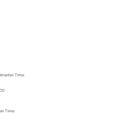
alimantan Timur.
400
tan Timur.