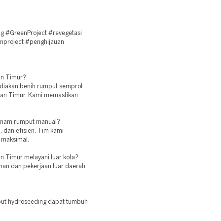
g #GreenProject #revegetasi
nproject #penghijauan
tan Timur?
diakan benih rumput semprot
ntan Timur. Kami memastikan
tanam rumput manual?
, dan efisien. Tim kami
 maksimal.
n Timur melayani luar kota?
iman dan pekerjaan luar daerah
mput hydroseeding dapat tumbuh