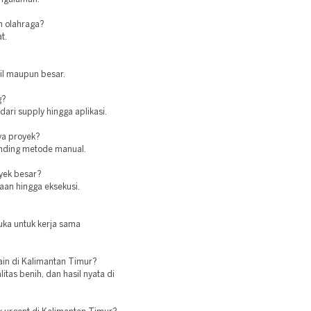
n olahraga?
t.
cil maupun besar.
g?
ari supply hingga aplikasi.
ya proyek?
banding metode manual.
oyek besar?
aan hingga eksekusi.
uka untuk kerja sama
lain di Kalimantan Timur?
as benih, dan hasil nyata di