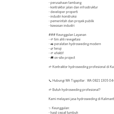
- perusahaan tambang
- kontraktor jalan dan infrastruktur
- developer properti
- industri konstruksi
- pemerintah dan proyek publik
- kawasan industri
### Keunggulan Layanan
- 🌱 tim ahli revegetasi
- 🚜 peralatan hydroseeding modern
- 🌿 teruji
- 🌱 efektif
- 🚚 on-site project
🌱 Kontraktor hydroseeding profesional di K
📞 Hubungi WA Tigapillar : WA 0821 1305 0
🌱 Butuh hydroseeding profesional?
Kami melayani jasa hydroseeding di Kaliman
✨ Keunggulan:
- hasil cepat tumbuh