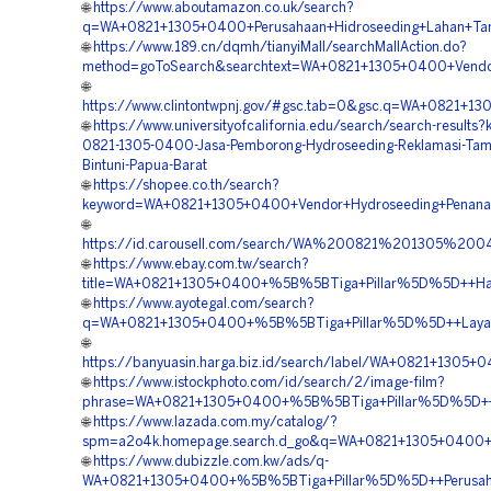
🌐
https://www.aboutamazon.co.uk/search?
q=WA+0821+1305+0400+Perusahaan+Hidroseeding+Lahan+Tam
🌐
https://www.189.cn/dqmh/tianyiMall/searchMallAction.do?
method=goToSearch&searchtext=WA+0821+1305+0400+Vendor+
🌐
https://www.clintontwpnj.gov/#gsc.tab=0&gsc.q=WA+0821+1
🌐
https://www.universityofcalifornia.edu/search/search-results
0821-1305-0400-Jasa-Pemborong-Hydroseeding-Reklamasi-Tam
Bintuni-Papua-Barat
🌐
https://shopee.co.th/search?
keyword=WA+0821+1305+0400+Vendor+Hydroseeding+Penanam
🌐
https://id.carousell.com/search/WA%200821%201305%2
🌐
https://www.ebay.com.tw/search?
title=WA+0821+1305+0400+%5B%5BTiga+Pillar%5D%5D++Harg
🌐
https://www.ayotegal.com/search?
q=WA+0821+1305+0400+%5B%5BTiga+Pillar%5D%5D++Layanan
🌐
https://banyuasin.harga.biz.id/search/label/WA+0821+13
🌐
https://www.istockphoto.com/id/search/2/image-film?
phrase=WA+0821+1305+0400+%5B%5BTiga+Pillar%5D%5D++Kon
🌐
https://www.lazada.com.my/catalog/?
spm=a2o4k.homepage.search.d_go&q=WA+0821+1305+0400+
🌐
https://www.dubizzle.com.kw/ads/q-
WA+0821+1305+0400+%5B%5BTiga+Pillar%5D%5D++Perusahaa