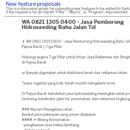
New feature proposals
This is a discussion group for requesting new features to be added to Vanta
if the request is for an import "Filter", "Macro", or "Program" improvement.
WA 0821 1305 0400 - Jasa Pemborong
Hidroseeding Bahu Jalan Tol
📱 WA 0821 1305 0400 - Jasa Pemborong Hidroseeding Bahu Jal
Papua Barat | Tiga Pillar
Hubungi segera Tiga Pillar untuk Info🌿 Jasa Reklamasi dan Peng
di Papua Barat
🌿 Banyak digunakan untuk stabilisasi tanah dan reklamasi lahan.
Tanpa vegetasi yang baik, tanah mudah mengalami erosi.
Di Papua Barat, kebutuhan jasa hydroseeding meningkat untuk pr
tambang, konstruksi, jalan tol, perumahan, dan reklamasi lingkung
### Macam Revegetasi Lahan
Berikut jenis pekerjaan yang umum dilakukan:
#### 🌱 Mining Reclamation
- penghijauan area bekas tambang