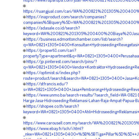
https://www.ruparupa.com/jual/WA%200821%201305%20
🌐
https://ruangjual.com/cari/WA%200821%201305%20040
🌐
https://inaproduct.com/search/companies?
companies%5Bquery%5D=WA%200821%201305%200400%20
🌐
https://adasale.co.id/search?
keyword=WA%200821%201305%200400%20Biaya%20Jasa%
🌐
https://business.edmontonchamber.com/list/search?
q=WA+0821+1305+0400+Konsultan+Hydroseeding+Revegetasi
🌐
https://properti1.com/cari?
propertyType=apartment&q=WA+0821+1305+0400+Perusahaa
🌐
https://jp.pinterest.com/search/pins/?
q=WA+0821+1305+0400+Vendor+Kontraktor+Hydroseeding+Re
🌐
https://optimist.si/index.php?
route=product/search&search=WA+0821+1305+0400+Jasa+Kont
🌐
https://stfrancis.edu/?
s=WA+0821+1305+0400+Jasa+Pemborong+Hydroseeding+Reveg
🌐
https://www.unmo.ba/search-results/?search_field=WA-0821
Harga-Jasa-Hidroseeding-Reklamasi-Lahan-Raja-Ampat-Papua-B
🌐
https://shopee.co.th/search?
keyword=WA+0821+1305+0400+Ahli+Hidroseeding+Reklamasi
🌐
https://www.carousell.com.my/search/WA%200821%2013
🌐
https://www.ebay.fr/sch/i.html?
_nkw=WA+0821+1305+0400+%5B%5BTiga+Pillar%5D%5D++Jasa+