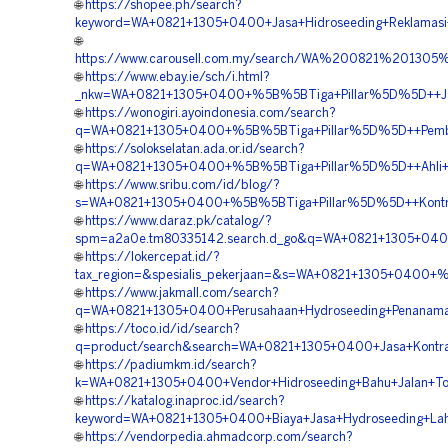
🌐
https://shopee.ph/search?
keyword=WA+0821+1305+0400+Jasa+Hidroseeding+Reklamasi
🌐
https://www.carousell.com.my/search/WA%200821%201
🌐
https://www.ebay.ie/sch/i.html?
_nkw=WA+0821+1305+0400+%5B%5BTiga+Pillar%5D%5D++Jasa
🌐
https://wonogiri.ayoindonesia.com/search?
q=WA+0821+1305+0400+%5B%5BTiga+Pillar%5D%5D++Pembor
🌐
https://solokselatan.ada.or.id/search?
q=WA+0821+1305+0400+%5B%5BTiga+Pillar%5D%5D++Ahli+Hy
🌐
https://www.sribu.com/id/blog/?
s=WA+0821+1305+0400+%5B%5BTiga+Pillar%5D%5D++Kontrak
🌐
https://www.daraz.pk/catalog/?
spm=a2a0e.tm80335142.search.d_go&q=WA+0821+1305+0400
🌐
https://lokercepat.id/?
tax_region=&spesialis_pekerjaan=&s=WA+0821+1305+0400+
🌐
https://www.jakmall.com/search?
q=WA+0821+1305+0400+Perusahaan+Hydroseeding+Penanama
🌐
https://toco.id/id/search?
q=product/search&search=WA+0821+1305+0400+Jasa+Kontrak
🌐
https://padiumkm.id/search?
k=WA+0821+1305+0400+Vendor+Hidroseeding+Bahu+Jalan+To
🌐
https://katalog.inaproc.id/search?
keyword=WA+0821+1305+0400+Biaya+Jasa+Hydroseeding+La
🌐
https://vendorpedia.ahmadcorp.com/search?