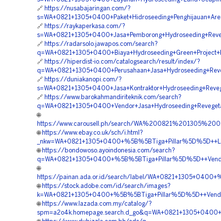
🔗
https://nusabajaringan.com/?
s=WA+0821+1305+0400+Paket+Hidroseeding+Penghijauan+Are
🔗
https://raykaperkasa.com/?
s=WA+0821+1305+0400+Jasa+Pemborong+Hydroseeding+Revege
🔗
https://radarsolo.jawapos.com/search?
q=WA+0821+1305+0400+Biaya+Hydroseeding+Green+Project+P
🔗
https://hiperdist-io.com/catalogsearch/result/index/?
q=WA+0821+1305+0400+Perusahaan+Jasa+Hydroseeding+Reve
🔗
https://duniakanopi.com/?
s=WA+0821+1305+0400+Jasa+Kontraktor+Hydroseeding+Reveg
🔗
https://www.barokahmandiriteknik.com/search?
q=WA+0821+1305+0400+Vendor+Jasa+Hydroseeding+Revegeta
🌐
https://www.carousell.ph/search/WA%200821%201305%
🌐
https://www.ebay.co.uk/sch/i.html?
_nkw=WA+0821+1305+0400+%5B%5BTiga+Pillar%5D%5D++Laya
🌐
https://bondowoso.ayoindonesia.com/search?
q=WA+0821+1305+0400+%5B%5BTiga+Pillar%5D%5D++Vendor+
🌐
https://painan.ada.or.id/search/label/WA+0821+1305+0400
🌐
https://stock.adobe.com/id/search/images?
k=WA+0821+1305+0400+%5B%5BTiga+Pillar%5D%5D++Vendor+
🌐
https://www.lazada.com.my/catalog/?
spm=a2o4k.homepage.search.d_go&q=WA+0821+1305+0400+%