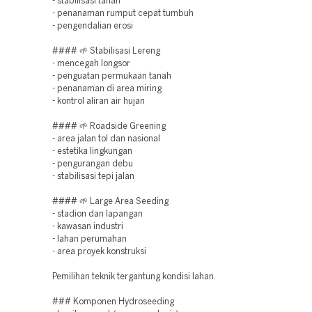
- stabilisasi tanah
- penanaman rumput cepat tumbuh
- pengendalian erosi
#### 🌱 Stabilisasi Lereng
- mencegah longsor
- penguatan permukaan tanah
- penanaman di area miring
- kontrol aliran air hujan
#### 🌱 Roadside Greening
- area jalan tol dan nasional
- estetika lingkungan
- pengurangan debu
- stabilisasi tepi jalan
#### 🌱 Large Area Seeding
- stadion dan lapangan
- kawasan industri
- lahan perumahan
- area proyek konstruksi
Pemilihan teknik tergantung kondisi lahan.
### Komponen Hydroseeding