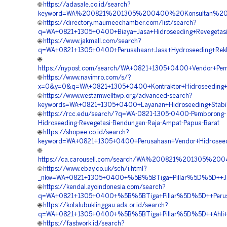
🌐
https://adasale.co.id/search?
keyword=WA%200821%201305%200400%20Konsultan%20H
🌐
https://directory.maumeechamber.com/list/search?
q=WA+0821+1305+0400+Biaya+Jasa+Hidroseeding+Revegetas
🌐
https://www.jakmall.com/search?
q=WA+0821+1305+0400+Perusahaan+Jasa+Hydroseeding+Rekl
🌐
https://nypost.com/search/WA+0821+1305+0400+Vendor+Pem
🌐
https://www.navimro.com/s/?
x=0&y=0&q=WA+0821+1305+0400+Kontraktor+Hidroseeding+R
🌐
https://www.westamwelltwp.org/advanced-search?
keywords=WA+0821+1305+0400+Layanan+Hidroseeding+Stabil
🌐
https://rcc.edu/search/?q=WA-0821-1305-0400-Pemborong-
Hidroseeding-Revegetasi-Bendungan-Raja-Ampat-Papua-Barat
🌐
https://shopee.co.id/search?
keyword=WA+0821+1305+0400+Perusahaan+Vendor+Hidrosee
🌐
https://ca.carousell.com/search/WA%200821%201305%
🌐
https://www.ebay.co.uk/sch/i.html?
_nkw=WA+0821+1305+0400+%5B%5BTiga+Pillar%5D%5D++Jasa
🌐
https://kendal.ayoindonesia.com/search?
q=WA+0821+1305+0400+%5B%5BTiga+Pillar%5D%5D++Perusah
🌐
https://kotalubuklinggau.ada.or.id/search?
q=WA+0821+1305+0400+%5B%5BTiga+Pillar%5D%5D++Ahli+Hid
🌐
https://fastwork.id/search?