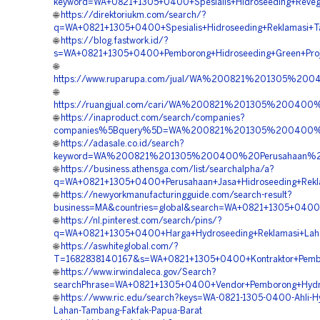
keyword=WA+0821+1305+0400+Spesialis+Hidroseeding+Reveg
🌐
https://direktoriukm.com/search/?
q=WA+0821+1305+0400+Spesialis+Hidroseeding+Reklamasi+T
🌐
https://blog.fastwork.id/?
s=WA+0821+1305+0400+Pemborong+Hidroseeding+Green+Proje
🌐
https://www.ruparupa.com/jual/WA%200821%201305%2
🌐
https://ruangjual.com/cari/WA%200821%201305%200400
🌐
https://inaproduct.com/search/companies?
companies%5Bquery%5D=WA%200821%201305%200400%20
🌐
https://adasale.co.id/search?
keyword=WA%200821%201305%200400%20Perusahaan%20
🌐
https://business.athensga.com/list/searchalpha/a?
q=WA+0821+1305+0400+Perusahaan+Jasa+Hidroseeding+Rekla
🌐
https://newyorkmanufacturingguide.com/search-result?
business=MA&countries=global&search=WA+0821+1305+0400+
🌐
https://nl.pinterest.com/search/pins/?
q=WA+0821+1305+0400+Harga+Hydroseeding+Reklamasi+Laha
🌐
https://aswhiteglobal.com/?
T=1682838140167&s=WA+0821+1305+0400+Kontraktor+Pembor
🌐
https://www.irwindaleca.gov/Search?
searchPhrase=WA+0821+1305+0400+Vendor+Pemborong+Hydrose
🌐
https://www.ric.edu/search?keys=WA-0821-1305-0400-Ahli-H
Lahan-Tambang-Fakfak-Papua-Barat