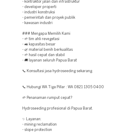
- kontraktor jalan dan infrastruktur
- developer properti
- industri konstruksi
- pemerintah dan proyek publik
- kawasan industri
### Mengapa Memilih Kami
- 🌱 tim ahli revegetasi
- 🚜 kapasitas besar
- 🌿 material benih berkualitas
- 🌱 hasil cepat dan stabil
- 🚚 layanan seluruh Papua Barat
📞 Konsultasi jasa hydroseeding sekarang.
📞 Hubungi WA Tiga Pillar : WA 0821 1305 0400
🌱 Penanaman rumput cepat?
Hydroseeding profesional di Papua Barat.
✨ Layanan:
- mining reclamation
- slope protection