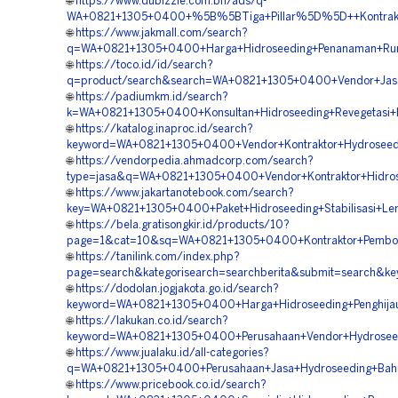
🌐
https://www.dubizzle.com.bh/ads/q-
WA+0821+1305+0400+%5B%5BTiga+Pillar%5D%5D++Kontraktor
🌐
https://www.jakmall.com/search?
q=WA+0821+1305+0400+Harga+Hidroseeding+Penanaman+Rum
🌐
https://toco.id/id/search?
q=product/search&search=WA+0821+1305+0400+Vendor+Jasa+H
🌐
https://padiumkm.id/search?
k=WA+0821+1305+0400+Konsultan+Hidroseeding+Revegetasi+
🌐
https://katalog.inaproc.id/search?
keyword=WA+0821+1305+0400+Vendor+Kontraktor+Hydroseedi
🌐
https://vendorpedia.ahmadcorp.com/search?
type=jasa&q=WA+0821+1305+0400+Vendor+Kontraktor+Hidros
🌐
https://www.jakartanotebook.com/search?
key=WA+0821+1305+0400+Paket+Hidroseeding+Stabilisasi+Le
🌐
https://bela.gratisongkir.id/products/10?
page=1&cat=10&sq=WA+0821+1305+0400+Kontraktor+Pemboron
🌐
https://tanilink.com/index.php?
page=search&kategorisearch=searchberita&submit=search&k
🌐
https://dodolan.jogjakota.go.id/search?
keyword=WA+0821+1305+0400+Harga+Hidroseeding+Penghijau
🌐
https://lakukan.co.id/search?
keyword=WA+0821+1305+0400+Perusahaan+Vendor+Hydroseedi
🌐
https://www.jualaku.id/all-categories?
q=WA+0821+1305+0400+Perusahaan+Jasa+Hydroseeding+Bahu+
🌐
https://www.pricebook.co.id/search?