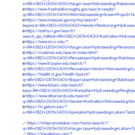
s=WA+0821+1305+0400+Harga+Jasa+Hidroseeding+Reklamas
🌐
https://www.freeholdboroughnj.gov/search-results?
q=WA+0821+1305+0400+Ahli+Hidroseeding+Green+Project+T
🌐
https://www.malaysia.gov.my/my/search?
keyword=WA+0821+1305+0400+Vendor+Pemborong+Hydroseed
🌐
https://eohhs.ri.gov/search?
search_api_fulltext=WA+0821+1305+0400+Kontraktor+Hidrose
🌐
https://www.dccc.edu/?
s=WA+0821+1305+0400+Harga+Jasa+Hydroseeding+Penanama
🌐
https://cookman.edu/search/index.html?
q=WA+0821+1305+0400+Perusahaan+Hydroseeding+Stabilisas
🌐
https://www9.baylor.edu/search/?
q=WA+0821+1305+0400+Perusahaan+Vendor+Hidroseeding+L
🌐
https://health.ct.gov/Health-Search?
q=WA+0821+1305+0400+Biaya+Jasa+Hidroseeding+Stabilisasi
🌐
https://www.tulsacc.edu/search?
keys=WA+0821+1305+0400+Konsultan+Hydroseeding+Penghija
🌐
https://www.stbernards.edu/search?
q=WA+0821+1305+0400+Vendor+Kontraktor+Hidroseeding+Gre
🌐
https://hr.gatech.edu/?
s=WA+0821+1305+0400+Spesialis+Hydroseeding+Lahan+Tamb
🔗
https://infopromodiskon.com/home/search/?
q=WA+0821+1305+0400+Harga+Jasa+Hydroseeding+Lahan+T
🔗
https://visualkarya.com/?