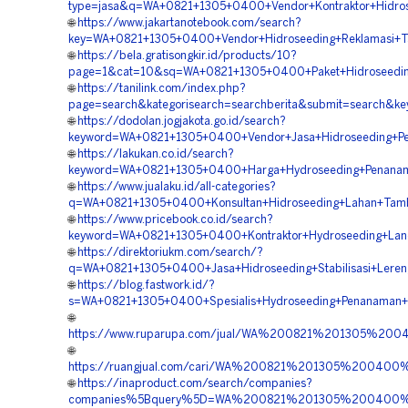
type=jasa&q=WA+0821+1305+0400+Vendor+Kontraktor+Hidrose
🌐
https://www.jakartanotebook.com/search?
key=WA+0821+1305+0400+Vendor+Hidroseeding+Reklamasi+T
🌐
https://bela.gratisongkir.id/products/10?
page=1&cat=10&sq=WA+0821+1305+0400+Paket+Hidroseedin
🌐
https://tanilink.com/index.php?
page=search&kategorisearch=searchberita&submit=search&
🌐
https://dodolan.jogjakota.go.id/search?
keyword=WA+0821+1305+0400+Vendor+Jasa+Hidroseeding+P
🌐
https://lakukan.co.id/search?
keyword=WA+0821+1305+0400+Harga+Hydroseeding+Penanam
🌐
https://www.jualaku.id/all-categories?
q=WA+0821+1305+0400+Konsultan+Hidroseeding+Lahan+Tam
🌐
https://www.pricebook.co.id/search?
keyword=WA+0821+1305+0400+Kontraktor+Hydroseeding+Land
🌐
https://direktoriukm.com/search/?
q=WA+0821+1305+0400+Jasa+Hidroseeding+Stabilisasi+Lere
🌐
https://blog.fastwork.id/?
s=WA+0821+1305+0400+Spesialis+Hydroseeding+Penanaman+
🌐
https://www.ruparupa.com/jual/WA%200821%201305%2
🌐
https://ruangjual.com/cari/WA%200821%201305%20040
🌐
https://inaproduct.com/search/companies?
companies%5Bquery%5D=WA%200821%201305%200400%20