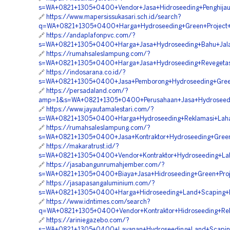
s=WA+0821+1305+0400+Vendor+Jasa+Hidroseeding+Penghijau
🔗
https://www.mapersissukasari.sch.id/search?
q=WA+0821+1305+0400+Harga+Hydroseeding+Green+Project
🔗
https://andaplafonpvc.com/?
s=WA+0821+1305+0400+Harga+Jasa+Hydroseeding+Bahu+Jala
🔗
https://rumahsaleslampung.com/?
s=WA+0821+1305+0400+Harga+Jasa+Hydroseeding+Revegetas
🔗
https://indosarana.co.id/?
s=WA+0821+1305+0400+Jasa+Pemborong+Hydroseeding+Gree
🔗
https://persadaland.com/?
amp=1&s=WA+0821+1305+0400+Perusahaan+Jasa+Hydroseedi
🔗
https://www.jayautamalestari.com/?
s=WA+0821+1305+0400+Harga+Hydroseeding+Reklamasi+Laha
🔗
https://rumahsaleslampung.com/?
s=WA+0821+1305+0400+Jasa+Kontraktor+Hydroseeding+Green
🔗
https://makaratrust.id/?
s=WA+0821+1305+0400+Vendor+Kontraktor+Hydroseeding+La
🔗
https://jasabangunrumahjember.com/?
s=WA+0821+1305+0400+Biaya+Jasa+Hidroseeding+Green+Proj
🔗
https://jasapasangaluminium.com/?
s=WA+0821+1305+0400+Harga+Hidroseeding+Land+Scaping+H
🔗
https://www.idntimes.com/search?
q=WA+0821+1305+0400+Vendor+Kontraktor+Hidroseeding+Rek
🔗
https://ariniegazebo.com/?
s=WA+0821+1305+0400+Layanan+Hydroseeding+Land+Scaping