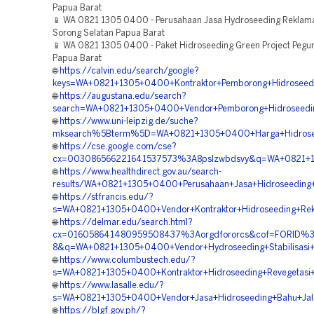
Papua Barat
📱 WA 0821 1305 0400 - Perusahaan Jasa Hydroseeding Reklam
Sorong Selatan Papua Barat
📱 WA 0821 1305 0400 - Paket Hidroseeding Green Project Pegu
Papua Barat
🌐
https://calvin.edu/search/google?
keys=WA+0821+1305+0400+Kontraktor+Pemborong+Hidroseedi
🌐
https://augustana.edu/search?
search=WA+0821+1305+0400+Vendor+Pemborong+Hidroseedin
🌐
https://www.uni-leipzig.de/suche?
mksearch%5Bterm%5D=WA+0821+1305+0400+Harga+Hidroseed
🌐
https://cse.google.com/cse?
cx=003086566221641537573%3A8pslzwbdsvy&q=WA+0821+130
🌐
https://www.healthdirect.gov.au/search-
results/WA+0821+1305+0400+Perusahaan+Jasa+Hidroseeding
🌐
https://stfrancis.edu/?
s=WA+0821+1305+0400+Vendor+Kontraktor+Hidroseeding+Rekl
🌐
https://delmar.edu/search.html?
cx=016058641480959508437%3Aorgdfororcs&cof=FORID%3
8&q=WA+0821+1305+0400+Vendor+Hydroseeding+Stabilisasi+
🌐
https://www.columbustech.edu/?
s=WA+0821+1305+0400+Kontraktor+Hidroseeding+Revegetasi
🌐
https://www.lasalle.edu/?
s=WA+0821+1305+0400+Vendor+Jasa+Hidroseeding+Bahu+Jala
🌐
https://blgf.gov.ph/?