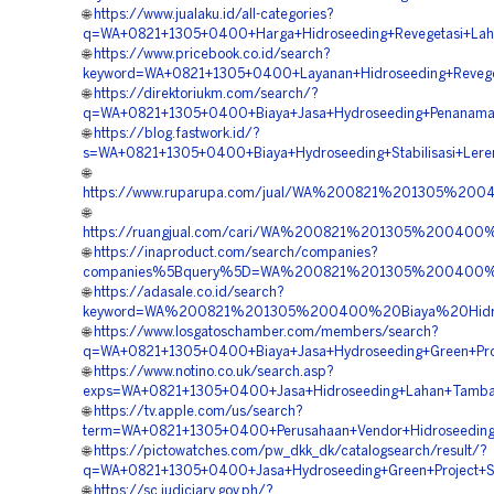
🌐
https://www.jualaku.id/all-categories?
q=WA+0821+1305+0400+Harga+Hidroseeding+Revegetasi+Laha
🌐
https://www.pricebook.co.id/search?
keyword=WA+0821+1305+0400+Layanan+Hidroseeding+Reveget
🌐
https://direktoriukm.com/search/?
q=WA+0821+1305+0400+Biaya+Jasa+Hydroseeding+Penanaman
🌐
https://blog.fastwork.id/?
s=WA+0821+1305+0400+Biaya+Hydroseeding+Stabilisasi+Lere
🌐
https://www.ruparupa.com/jual/WA%200821%201305%20
🌐
https://ruangjual.com/cari/WA%200821%201305%20040
🌐
https://inaproduct.com/search/companies?
companies%5Bquery%5D=WA%200821%201305%200400%20
🌐
https://adasale.co.id/search?
keyword=WA%200821%201305%200400%20Biaya%20Hidros
🌐
https://www.losgatoschamber.com/members/search?
q=WA+0821+1305+0400+Biaya+Jasa+Hydroseeding+Green+Proj
🌐
https://www.notino.co.uk/search.asp?
exps=WA+0821+1305+0400+Jasa+Hidroseeding+Lahan+Tamban
🌐
https://tv.apple.com/us/search?
term=WA+0821+1305+0400+Perusahaan+Vendor+Hidroseeding+
🌐
https://pictowatches.com/pw_dkk_dk/catalogsearch/result/?
q=WA+0821+1305+0400+Jasa+Hydroseeding+Green+Project+So
🌐
https://sc.judiciary.gov.ph/?