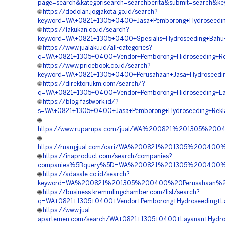
page=search&kategorisearch=searchberita&submit=search&k
🌐
https://dodolan.jogjakota.go.id/search?
keyword=WA+0821+1305+0400+Jasa+Pemborong+Hydroseeding+S
🌐
https://lakukan.co.id/search?
keyword=WA+0821+1305+0400+Spesialis+Hydroseeding+Bahu+J
🌐
https://www.jualaku.id/all-categories?
q=WA+0821+1305+0400+Vendor+Pemborong+Hidroseeding+Reve
🌐
https://www.pricebook.co.id/search?
keyword=WA+0821+1305+0400+Perusahaan+Jasa+Hydroseeding+S
🌐
https://direktoriukm.com/search/?
q=WA+0821+1305+0400+Vendor+Pemborong+Hidroseeding+Land
🌐
https://blog.fastwork.id/?
s=WA+0821+1305+0400+Jasa+Pemborong+Hydroseeding+Reklam
🌐
https://www.ruparupa.com/jual/WA%200821%201305%200
🌐
https://ruangjual.com/cari/WA%200821%201305%200400
🌐
https://inaproduct.com/search/companies?
companies%5Bquery%5D=WA%200821%201305%200400%20K
🌐
https://adasale.co.id/search?
keyword=WA%200821%201305%200400%20Perusahaan%20
🌐
https://business.kremmlingchamber.com/list/search?
q=WA+0821+1305+0400+Vendor+Pemborong+Hydroseeding+Lah
🌐
https://www.jual-
apartemen.com/search/WA+0821+1305+0400+Layanan+Hydrosee