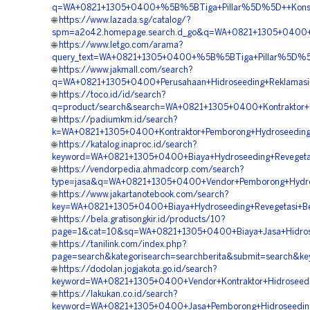
q=WA+0821+1305+0400+%5B%5BTiga+Pillar%5D%5D++Konsulta
🌐
https://www.lazada.sg/catalog/?
spm=a2o42.homepage.search.d_go&q=WA+0821+1305+0400+%
🌐
https://www.letgo.com/arama?
query_text=WA+0821+1305+0400+%5B%5BTiga+Pillar%5D%5D
🌐
https://www.jakmall.com/search?
q=WA+0821+1305+0400+Perusahaan+Hidroseeding+Reklamasi+
🌐
https://toco.id/id/search?
q=product/search&search=WA+0821+1305+0400+Kontraktor+H
🌐
https://padiumkm.id/search?
k=WA+0821+1305+0400+Kontraktor+Pemborong+Hydroseeding
🌐
https://katalog.inaproc.id/search?
keyword=WA+0821+1305+0400+Biaya+Hydroseeding+Revegetas
🌐
https://vendorpedia.ahmadcorp.com/search?
type=jasa&q=WA+0821+1305+0400+Vendor+Pemborong+Hydros
🌐
https://www.jakartanotebook.com/search?
key=WA+0821+1305+0400+Biaya+Hydroseeding+Revegetasi+Be
🌐
https://bela.gratisongkir.id/products/10?
page=1&cat=10&sq=WA+0821+1305+0400+Biaya+Jasa+Hidros
🌐
https://tanilink.com/index.php?
page=search&kategorisearch=searchberita&submit=search&
🌐
https://dodolan.jogjakota.go.id/search?
keyword=WA+0821+1305+0400+Vendor+Kontraktor+Hidroseedi
🌐
https://lakukan.co.id/search?
keyword=WA+0821+1305+0400+Jasa+Pemborong+Hidroseeding