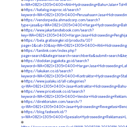
k=WA+0821+1305+0400+Ahli+Hydroseeding+Bahu+Jalan+Tol+R
🌐
https://katalog.inaproc.id/search?
keyword=WA+0821+1305+0400+Perusahaan+Jasa+Hidroseeding
🌐
https://vendorpedia.ahmadcorp.com/search?
type=jasa&q=WA+0821+1305+0400+Harga+Hydroseeding+Bahu
🌐
https://www.jakartanotebook.com/search?
key=WA+0821+1305+0400+Harga+Jasa+Hidroseeding+Penghija
🌐
https://bela.gratisongkir.id/products/10?
page=1&cat=10&sq=WA+0821+1305+0400+Ahli+Hidroseeding
🌐
https://tanilink.com/index.php?
page=search&kategorisearch=searchberita&submit=search&
🌐
https://dodolan.jogjakota.go.id/search?
keyword=WA+0821+1305+0400+Harga+Jasa+Hidroseeding+La
🌐
https://lakukan.co.id/search?
keyword=WA+0821+1305+0400+Kontraktor+Hydroseeding+Stabi
🌐
https://www.jualaku.id/all-categories?
q=WA+0821+1305+0400+Jasa+Kontraktor+Hidroseeding+Bahu+
🌐
https://www.pricebook.co.id/search?
keyword=WA+0821+1305+0400+Vendor+Hidroseeding+Reklama
🌐
https://direktoriukm.com/search/?
q=WA+0821+1305+0400+Jasa+Hydroseeding+Revegetasi+Bend
🌐
https://blog.fastwork.id/?
s=WA+0821+1305+0400+Spesialis+Hydroseeding+Reklamasi+L
🌐