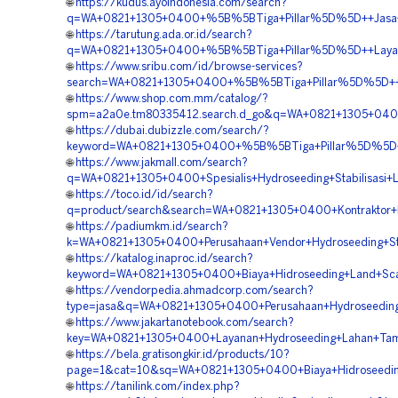
🌐
https://kudus.ayoindonesia.com/search?
q=WA+0821+1305+0400+%5B%5BTiga+Pillar%5D%5D++Jasa+Pem
🌐
https://tarutung.ada.or.id/search?
q=WA+0821+1305+0400+%5B%5BTiga+Pillar%5D%5D++Layanan+
🌐
https://www.sribu.com/id/browse-services?
search=WA+0821+1305+0400+%5B%5BTiga+Pillar%5D%5D++Pake
🌐
https://www.shop.com.mm/catalog/?
spm=a2a0e.tm80335412.search.d_go&q=WA+0821+1305+0400+
🌐
https://dubai.dubizzle.com/search/?
keyword=WA+0821+1305+0400+%5B%5BTiga+Pillar%5D%5D++Ja
🌐
https://www.jakmall.com/search?
q=WA+0821+1305+0400+Spesialis+Hydroseeding+Stabilisasi+L
🌐
https://toco.id/id/search?
q=product/search&search=WA+0821+1305+0400+Kontraktor+Pe
🌐
https://padiumkm.id/search?
k=WA+0821+1305+0400+Perusahaan+Vendor+Hydroseeding+Stabi
🌐
https://katalog.inaproc.id/search?
keyword=WA+0821+1305+0400+Biaya+Hidroseeding+Land+Scapi
🌐
https://vendorpedia.ahmadcorp.com/search?
type=jasa&q=WA+0821+1305+0400+Perusahaan+Hydroseeding+
🌐
https://www.jakartanotebook.com/search?
key=WA+0821+1305+0400+Layanan+Hydroseeding+Lahan+Tamb
🌐
https://bela.gratisongkir.id/products/10?
page=1&cat=10&sq=WA+0821+1305+0400+Biaya+Hidroseeding
🌐
https://tanilink.com/index.php?