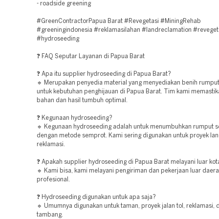
- roadside greening
#GreenContractorPapua Barat #Revegetasi #MiningRehab
#greeningindonesia #reklamasilahan #landreclamation #reveget
#hydroseeding
❓ FAQ Seputar Layanan di Papua Barat
❓ Apa itu supplier hydroseeding di Papua Barat?
🔹 Merupakan penyedia material yang menyediakan benih rumpu
untuk kebutuhan penghijauan di Papua Barat. Tim kami memastika
bahan dan hasil tumbuh optimal.
❓ Kegunaan hydroseeding?
🔹 Kegunaan hydroseeding adalah untuk menumbuhkan rumput s
dengan metode semprot. Kami sering digunakan untuk proyek la
reklamasi.
❓ Apakah supplier hydroseeding di Papua Barat melayani luar kot
🔹 Kami bisa, kami melayani pengiriman dan pekerjaan luar daer
profesional.
❓ Hydroseeding digunakan untuk apa saja?
🔹 Umumnya digunakan untuk taman, proyek jalan tol, reklamasi, 
tambang.