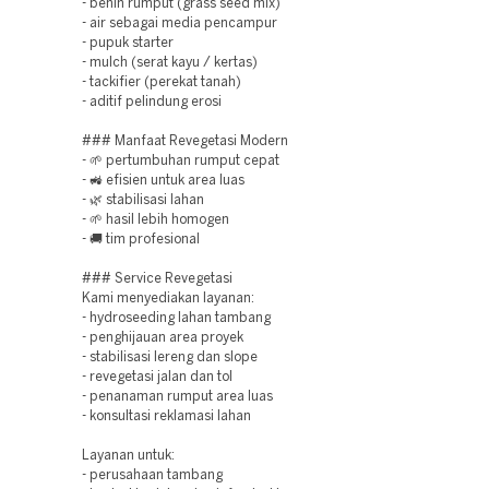
- benih rumput (grass seed mix)
- air sebagai media pencampur
- pupuk starter
- mulch (serat kayu / kertas)
- tackifier (perekat tanah)
- aditif pelindung erosi
### Manfaat Revegetasi Modern
- 🌱 pertumbuhan rumput cepat
- 🚜 efisien untuk area luas
- 🌿 stabilisasi lahan
- 🌱 hasil lebih homogen
- 🚚 tim profesional
### Service Revegetasi
Kami menyediakan layanan:
- hydroseeding lahan tambang
- penghijauan area proyek
- stabilisasi lereng dan slope
- revegetasi jalan dan tol
- penanaman rumput area luas
- konsultasi reklamasi lahan
Layanan untuk:
- perusahaan tambang