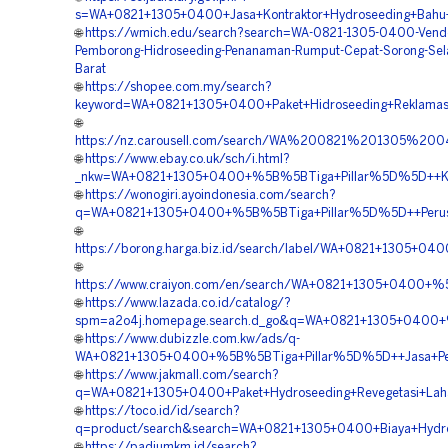
s=WA+0821+1305+0400+Jasa+Kontraktor+Hydroseeding+Bahu+
🌐
https://wmich.edu/search?search=WA-0821-1305-0400-Vend
Pemborong-Hidroseeding-Penanaman-Rumput-Cepat-Sorong-Sel
Barat
🌐
https://shopee.com.my/search?
keyword=WA+0821+1305+0400+Paket+Hidroseeding+Reklamas
🌐
https://nz.carousell.com/search/WA%200821%201305
🌐
https://www.ebay.co.uk/sch/i.html?
_nkw=WA+0821+1305+0400+%5B%5BTiga+Pillar%5D%5D++Kont
🌐
https://wonogiri.ayoindonesia.com/search?
q=WA+0821+1305+0400+%5B%5BTiga+Pillar%5D%5D++Perusah
🌐
https://borong.harga.biz.id/search/label/WA+0821+1305+04
🌐
https://www.craiyon.com/en/search/WA+0821+1305+0400+%5
🌐
https://www.lazada.co.id/catalog/?
spm=a2o4j.homepage.search.d_go&q=WA+0821+1305+0400+%
🌐
https://www.dubizzle.com.kw/ads/q-
WA+0821+1305+0400+%5B%5BTiga+Pillar%5D%5D++Jasa+Pemb
🌐
https://www.jakmall.com/search?
q=WA+0821+1305+0400+Paket+Hydroseeding+Revegetasi+Lah
🌐
https://toco.id/id/search?
q=product/search&search=WA+0821+1305+0400+Biaya+Hydro
🌐
https://padiumkm.id/search?