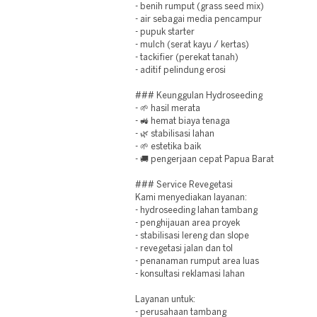
- benih rumput (grass seed mix)
- air sebagai media pencampur
- pupuk starter
- mulch (serat kayu / kertas)
- tackifier (perekat tanah)
- aditif pelindung erosi
### Keunggulan Hydroseeding
- 🌱 hasil merata
- 🚜 hemat biaya tenaga
- 🌿 stabilisasi lahan
- 🌱 estetika baik
- 🚚 pengerjaan cepat Papua Barat
### Service Revegetasi
Kami menyediakan layanan:
- hydroseeding lahan tambang
- penghijauan area proyek
- stabilisasi lereng dan slope
- revegetasi jalan dan tol
- penanaman rumput area luas
- konsultasi reklamasi lahan
Layanan untuk:
- perusahaan tambang