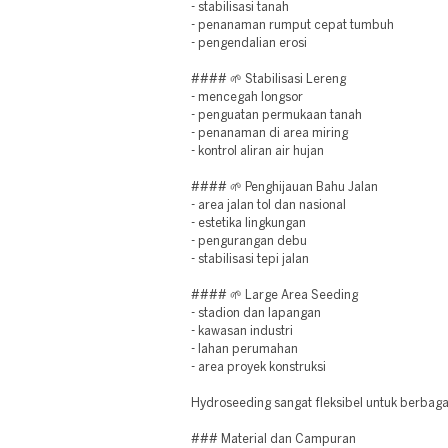
- stabilisasi tanah
- penanaman rumput cepat tumbuh
- pengendalian erosi
#### 🌱 Stabilisasi Lereng
- mencegah longsor
- penguatan permukaan tanah
- penanaman di area miring
- kontrol aliran air hujan
#### 🌱 Penghijauan Bahu Jalan
- area jalan tol dan nasional
- estetika lingkungan
- pengurangan debu
- stabilisasi tepi jalan
#### 🌱 Large Area Seeding
- stadion dan lapangan
- kawasan industri
- lahan perumahan
- area proyek konstruksi
Hydroseeding sangat fleksibel untuk berbag
### Material dan Campuran