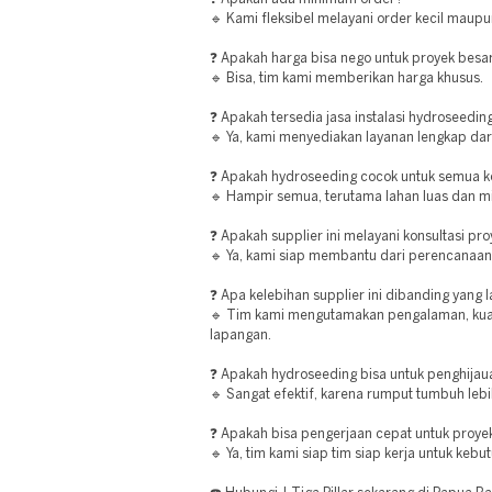
🔹 Kami fleksibel melayani order kecil maupu
❓ Apakah harga bisa nego untuk proyek besa
🔹 Bisa, tim kami memberikan harga khusus.
❓ Apakah tersedia jasa instalasi hydroseedin
🔹 Ya, kami menyediakan layanan lengkap dari
❓ Apakah hydroseeding cocok untuk semua ko
🔹 Hampir semua, terutama lahan luas dan mi
❓ Apakah supplier ini melayani konsultasi pr
🔹 Ya, kami siap membantu dari perencanaan 
❓ Apa kelebihan supplier ini dibanding yang l
🔹 Tim kami mengutamakan pengalaman, kualit
lapangan.
❓ Apakah hydroseeding bisa untuk penghijau
🔹 Sangat efektif, karena rumput tumbuh leb
❓ Apakah bisa pengerjaan cepat untuk proyek
🔹 Ya, tim kami siap tim siap kerja untuk ke