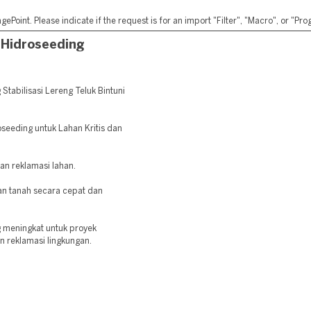
ePoint. Please indicate if the request is for an import "Filter", "Macro", or "P
 Hidroseeding
tabilisasi Lereng Teluk Bintuni
oseeding untuk Lahan Kritis dan
dan reklamasi lahan.
 tanah secara cepat dan
g meningkat untuk proyek
an reklamasi lingkungan.
: