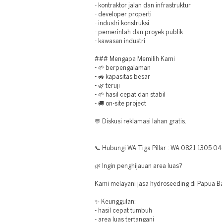
- kontraktor jalan dan infrastruktur
- developer properti
- industri konstruksi
- pemerintah dan proyek publik
- kawasan industri
### Mengapa Memilih Kami
- 🌱 berpengalaman
- 🚜 kapasitas besar
- 🌿 teruji
- 🌱 hasil cepat dan stabil
- 🚚 on-site project
💬 Diskusi reklamasi lahan gratis.
📞 Hubungi WA Tiga Pillar : WA 0821 1305 0
🌿 Ingin penghijauan area luas?
Kami melayani jasa hydroseeding di Papua Ba
✨ Keunggulan:
- hasil cepat tumbuh
- area luas tertangani