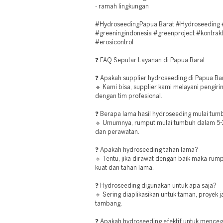
- ramah lingkungan
#HydroseedingPapua Barat #Hydroseeding 
#greeningindonesia #greenproject #kontrak
#erosicontrol
❓ FAQ Seputar Layanan di Papua Barat
❓ Apakah supplier hydroseeding di Papua Bar
🔹 Kami bisa, supplier kami melayani pengir
dengan tim profesional.
❓ Berapa lama hasil hydroseeding mulai tum
🔹 Umumnya, rumput mulai tumbuh dalam 5-10
dan perawatan.
❓ Apakah hydroseeding tahan lama?
🔹 Tentu, jika dirawat dengan baik maka ru
kuat dan tahan lama.
❓ Hydroseeding digunakan untuk apa saja?
🔹 Sering diaplikasikan untuk taman, proyek ja
tambang.
❓ Apakah hydroseeding efektif untuk menceg