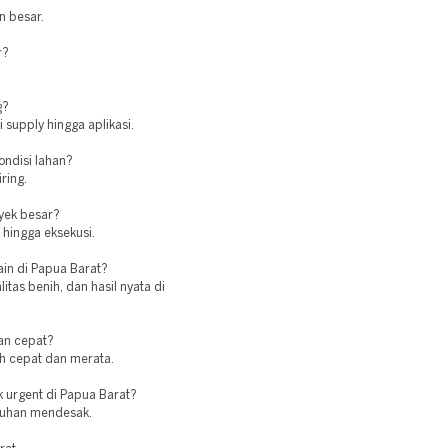
n besar.
r?
g?
 supply hingga aplikasi.
ndisi lahan?
ring.
oyek besar?
hingga eksekusi.
ain di Papua Barat?
as benih, dan hasil nyata di
an cepat?
ih cepat dan merata.
 urgent di Papua Barat?
butuhan mendesak.