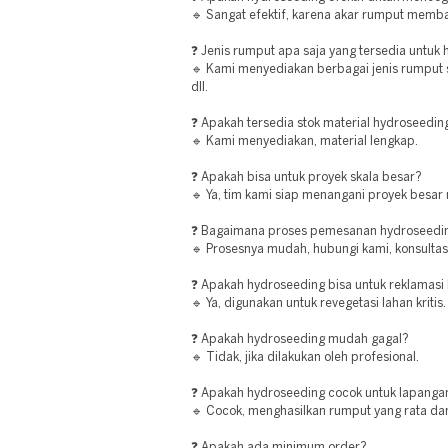
🔹 Sangat efektif, karena akar rumput memb
❓ Jenis rumput apa saja yang tersedia untuk
🔹 Kami menyediakan berbagai jenis rumput 
dll.
❓ Apakah tersedia stok material hydroseedin
🔹 Kami menyediakan, material lengkap.
❓ Apakah bisa untuk proyek skala besar?
🔹 Ya, tim kami siap menangani proyek besar
❓ Bagaimana proses pemesanan hydroseedin
🔹 Prosesnya mudah, hubungi kami, konsultasi
❓ Apakah hydroseeding bisa untuk reklamasi
🔹 Ya, digunakan untuk revegetasi lahan kritis.
❓ Apakah hydroseeding mudah gagal?
🔹 Tidak, jika dilakukan oleh profesional.
❓ Apakah hydroseeding cocok untuk lapanga
🔹 Cocok, menghasilkan rumput yang rata dan
❓ Apakah ada minimum order?