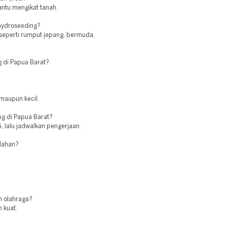
antu mengikat tanah.
 hydroseeding?
seperti rumput jepang, bermuda,
g di Papua Barat?
 maupun kecil.
g di Papua Barat?
, lalu jadwalkan pengerjaan.
 lahan?
n olahraga?
 kuat.