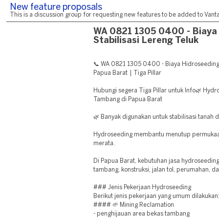
New feature proposals
This is a discussion group for requesting new features to be added to Vantag
WA 0821 1305 0400 - Biaya
Stabilisasi Lereng Teluk
📞 WA 0821 1305 0400 - Biaya Hidroseeding S
Papua Barat | Tiga Pillar
Hubungi segera Tiga Pillar untuk Info🌿 Hydr
Tambang di Papua Barat
🌿 Banyak digunakan untuk stabilisasi tanah 
Hydroseeding membantu menutup permukaan
merata.
Di Papua Barat, kebutuhan jasa hydroseedin
tambang, konstruksi, jalan tol, perumahan, d
### Jenis Pekerjaan Hydroseeding
Berikut jenis pekerjaan yang umum dilakukan
#### 🌱 Mining Reclamation
- penghijauan area bekas tambang