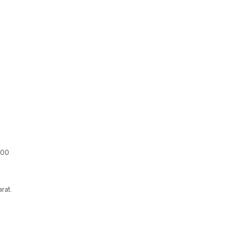
400
rat.