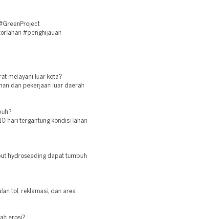
#GreenProject
torlahan #penghijauan
at melayani luar kota?
iman dan pekerjaan luar daerah
buh?
 hari tergantung kondisi lahan
mput hydroseeding dapat tumbuh
lan tol, reklamasi, dan area
ah erosi?