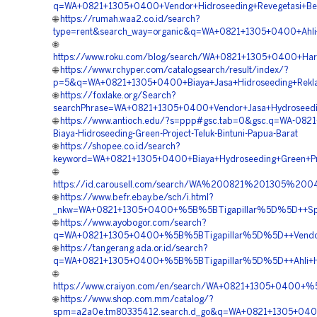
q=WA+0821+1305+0400+Vendor+Hidroseeding+Revegetasi+Ben
🌐
https://rumah.waa2.co.id/search?
type=rent&search_way=organic&q=WA+0821+1305+0400+Ahli+H
🌐
https://www.roku.com/blog/search/WA+0821+1305+0400+Har
🌐
https://www.rchyper.com/catalogsearch/result/index/?
p=5&q=WA+0821+1305+0400+Biaya+Jasa+Hidroseeding+Reklam
🌐
https://foxlake.org/Search?
searchPhrase=WA+0821+1305+0400+Vendor+Jasa+Hydroseedin
🌐
https://www.antioch.edu/?s=ppp#gsc.tab=0&gsc.q=WA-082
Biaya-Hidroseeding-Green-Project-Teluk-Bintuni-Papua-Barat
🌐
https://shopee.co.id/search?
keyword=WA+0821+1305+0400+Biaya+Hydroseeding+Green+Proj
🌐
https://id.carousell.com/search/WA%200821%201305%2
🌐
https://www.befr.ebay.be/sch/i.html?
_nkw=WA+0821+1305+0400+%5B%5BTigapillar%5D%5D++Spesia
🌐
https://www.ayobogor.com/search?
q=WA+0821+1305+0400+%5B%5BTigapillar%5D%5D++Vendor+P
🌐
https://tangerang.ada.or.id/search?
q=WA+0821+1305+0400+%5B%5BTigapillar%5D%5D++Ahli+Hid
🌐
https://www.craiyon.com/en/search/WA+0821+1305+0400+%5
🌐
https://www.shop.com.mm/catalog/?
spm=a2a0e.tm80335412.search.d_go&q=WA+0821+1305+0400+