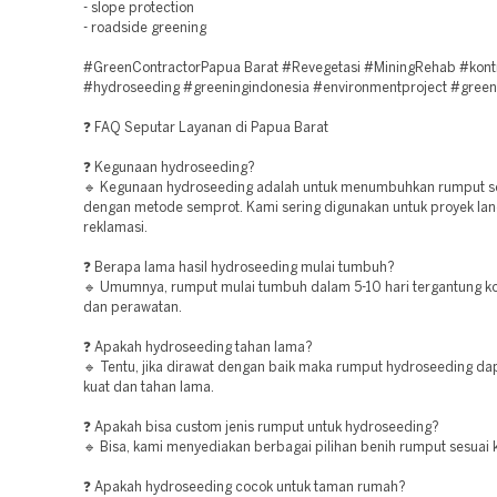
- slope protection
- roadside greening
#GreenContractorPapua Barat #Revegetasi #MiningRehab #kont
#hydroseeding #greeningindonesia #environmentproject #green
❓ FAQ Seputar Layanan di Papua Barat
❓ Kegunaan hydroseeding?
🔹 Kegunaan hydroseeding adalah untuk menumbuhkan rumput s
dengan metode semprot. Kami sering digunakan untuk proyek la
reklamasi.
❓ Berapa lama hasil hydroseeding mulai tumbuh?
🔹 Umumnya, rumput mulai tumbuh dalam 5-10 hari tergantung ko
dan perawatan.
❓ Apakah hydroseeding tahan lama?
🔹 Tentu, jika dirawat dengan baik maka rumput hydroseeding d
kuat dan tahan lama.
❓ Apakah bisa custom jenis rumput untuk hydroseeding?
🔹 Bisa, kami menyediakan berbagai pilihan benih rumput sesuai 
❓ Apakah hydroseeding cocok untuk taman rumah?