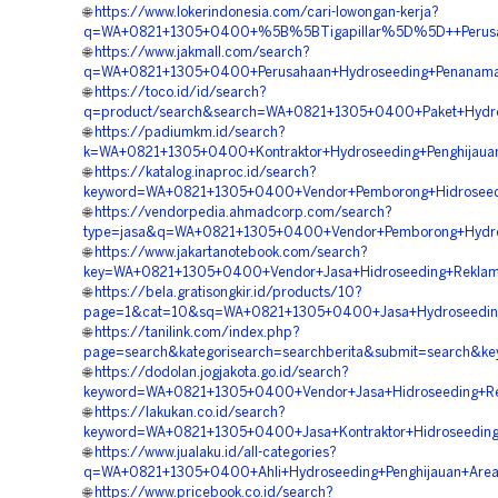
🌐
https://www.lokerindonesia.com/cari-lowongan-kerja?
q=WA+0821+1305+0400+%5B%5BTigapillar%5D%5D++Perusah
🌐
https://www.jakmall.com/search?
q=WA+0821+1305+0400+Perusahaan+Hydroseeding+Penanama
🌐
https://toco.id/id/search?
q=product/search&search=WA+0821+1305+0400+Paket+Hydros
🌐
https://padiumkm.id/search?
k=WA+0821+1305+0400+Kontraktor+Hydroseeding+Penghijaua
🌐
https://katalog.inaproc.id/search?
keyword=WA+0821+1305+0400+Vendor+Pemborong+Hidroseedi
🌐
https://vendorpedia.ahmadcorp.com/search?
type=jasa&q=WA+0821+1305+0400+Vendor+Pemborong+Hydro
🌐
https://www.jakartanotebook.com/search?
key=WA+0821+1305+0400+Vendor+Jasa+Hidroseeding+Reklam
🌐
https://bela.gratisongkir.id/products/10?
page=1&cat=10&sq=WA+0821+1305+0400+Jasa+Hydroseeding+
🌐
https://tanilink.com/index.php?
page=search&kategorisearch=searchberita&submit=search&
🌐
https://dodolan.jogjakota.go.id/search?
keyword=WA+0821+1305+0400+Vendor+Jasa+Hidroseeding+Rek
🌐
https://lakukan.co.id/search?
keyword=WA+0821+1305+0400+Jasa+Kontraktor+Hidroseeding+S
🌐
https://www.jualaku.id/all-categories?
q=WA+0821+1305+0400+Ahli+Hydroseeding+Penghijauan+Area
🌐
https://www.pricebook.co.id/search?