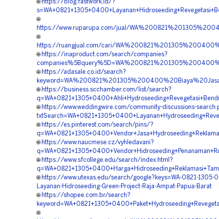
🌐
https://blog.fastwork.id/?
s=WA+0821+1305+0400+Layanan+Hidroseeding+Revegetasi+B
🌐
https://www.ruparupa.com/jual/WA%200821%201305%20
🌐
https://ruangjual.com/cari/WA%200821%201305%20040
🌐
https://inaproduct.com/search/companies?
companies%5Bquery%5D=WA%200821%201305%200400%20
🌐
https://adasale.co.id/search?
keyword=WA%200821%201305%200400%20Biaya%20Jasa
🌐
https://business.scchamber.com/list/search?
q=WA+0821+1305+0400+Ahli+Hydroseeding+Revegetasi+Bend
🌐
https://www.weddingwire.com/community-discussions-search
txtSearch=WA+0821+1305+0400+Layanan+Hydroseeding+Reve
🌐
https://es.pinterest.com/search/pins/?
q=WA+0821+1305+0400+Vendor+Jasa+Hydroseeding+Reklamas
🌐
https://www.naucmese.cz/vyhledavani?
q=WA+0821+1305+0400+Vendor+Hidroseeding+Penanaman+Ru
🌐
https://www.sfcollege.edu/search/index.html?
q=WA+0821+1305+0400+Harga+Hidroseeding+Reklamasi+Tam
🌐
https://www.utexas.edu/search/google?keys=WA-0821-1305-
Layanan-Hidroseeding-Green-Project-Raja-Ampat-Papua-Barat
🌐
https://shopee.com.br/search?
keyword=WA+0821+1305+0400+Paket+Hydroseeding+Revegeta
🌐