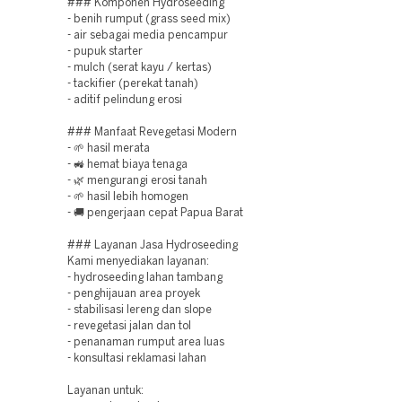
### Komponen Hydroseeding
- benih rumput (grass seed mix)
- air sebagai media pencampur
- pupuk starter
- mulch (serat kayu / kertas)
- tackifier (perekat tanah)
- aditif pelindung erosi
### Manfaat Revegetasi Modern
- 🌱 hasil merata
- 🚜 hemat biaya tenaga
- 🌿 mengurangi erosi tanah
- 🌱 hasil lebih homogen
- 🚚 pengerjaan cepat Papua Barat
### Layanan Jasa Hydroseeding
Kami menyediakan layanan:
- hydroseeding lahan tambang
- penghijauan area proyek
- stabilisasi lereng dan slope
- revegetasi jalan dan tol
- penanaman rumput area luas
- konsultasi reklamasi lahan
Layanan untuk: