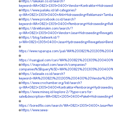
🌐
https://lakukan.co.id/search?
keyword=WA+0821+1305+0400+Vendor+Kontraktor+Hidroseedin
🌐
https://www.jualaku.id/all-categories?
q=WA+0821+1305+0400+Ahli+Hidroseeding+Reklamasi+Tamban
🌐
https://www.pricebook.co.id/search?
keyword=WA+0821+1305+0400+Pemborong+Hidroseeding+Rekla
🌐
https://direktoriukm.com/search/?
q=WA+0821+1305+0400+Vendor+Jasa+Hidroseeding+Revegetasi
🌐
https://blog.fastwork.id/?
s=WA+0821+1305+0400+Jasa+Hydroseeding+Revegetasi+Bendu
🌐
https://www.ruparupa.com/jual/WA%200821%201305%20
🌐
https://ruangjual.com/cari/WA%200821%201305%200400
🌐
https://inaproduct.com/search/companies?
companies%5Bquery%5D=WA%200821%201305%200400%20
🌐
https://adasale.co.id/search?
keyword=WA%200821%201305%200400%20Vendor%20Pemb
🌐
https://www.crvchamber.org/list/search?
q=WA+0821+1305+0400+Kontraktor+Pemborong+Hydroseeding
🌐
https://www.mineq.id/explore-2/?type=cars-for-
sale&description=WA+0821+1305+0400+Paket+Hidroseeding+R
🌐
https://boredflix.com/search/WA+0821+1305+0400+Jasa+Pem
🌐
https://www.sewa-