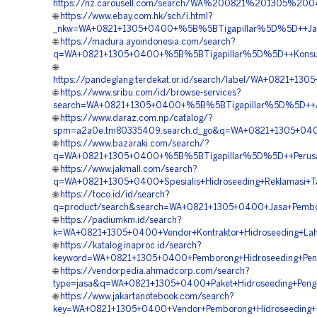
https://nz.carousell.com/search/WA%200821%201305%
🌐
https://www.ebay.com.hk/sch/i.html?
_nkw=WA+0821+1305+0400+%5B%5BTigapillar%5D%5D++Jasa+Ko
🌐
https://madura.ayoindonesia.com/search?
q=WA+0821+1305+0400+%5B%5BTigapillar%5D%5D++Konsultan
🌐
https://pandeglang.terdekat.or.id/search/label/WA+0821+
🌐
https://www.sribu.com/id/browse-services?
search=WA+0821+1305+0400+%5B%5BTigapillar%5D%5D++Ahli
🌐
https://www.daraz.com.np/catalog/?
spm=a2a0e.tm80335409.search.d_go&q=WA+0821+1305+0400+
🌐
https://www.bazaraki.com/search/?
q=WA+0821+1305+0400+%5B%5BTigapillar%5D%5D++Perusahaa
🌐
https://www.jakmall.com/search?
q=WA+0821+1305+0400+Spesialis+Hidroseeding+Reklamasi+Ta
🌐
https://toco.id/id/search?
q=product/search&search=WA+0821+1305+0400+Jasa+Pemboron
🌐
https://padiumkm.id/search?
k=WA+0821+1305+0400+Vendor+Kontraktor+Hidroseeding+Lah
🌐
https://katalog.inaproc.id/search?
keyword=WA+0821+1305+0400+Pemborong+Hidroseeding+Pena
🌐
https://vendorpedia.ahmadcorp.com/search?
type=jasa&q=WA+0821+1305+0400+Paket+Hidroseeding+Penghi
🌐
https://www.jakartanotebook.com/search?
key=WA+0821+1305+0400+Vendor+Pemborong+Hidroseeding+L