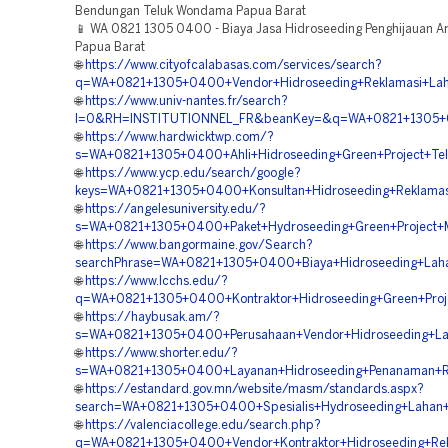
Bendungan Teluk Wondama Papua Barat
📱 WA 0821 1305 0400 - Biaya Jasa Hidroseeding Penghijauan A
Papua Barat
🌐
https://www.cityofcalabasas.com/services/search?
q=WA+0821+1305+0400+Vendor+Hidroseeding+Reklamasi+La
🌐
https://www.univ-nantes.fr/search?
l=0&RH=INSTITUTIONNEL_FR&beanKey=&q=WA+0821+1305+04
🌐
https://www.hardwicktwp.com/?
s=WA+0821+1305+0400+Ahli+Hidroseeding+Green+Project+Tel
🌐
https://www.ycp.edu/search/google?
keys=WA+0821+1305+0400+Konsultan+Hidroseeding+Reklama
🌐
https://angelesuniversity.edu/?
s=WA+0821+1305+0400+Paket+Hydroseeding+Green+Project+M
🌐
https://www.bangormaine.gov/Search?
searchPhrase=WA+0821+1305+0400+Biaya+Hidroseeding+Lah
🌐
https://www.lcchs.edu/?
q=WA+0821+1305+0400+Kontraktor+Hidroseeding+Green+Proj
🌐
https://haybusak.am/?
s=WA+0821+1305+0400+Perusahaan+Vendor+Hidroseeding+La
🌐
https://www.shorter.edu/?
s=WA+0821+1305+0400+Layanan+Hidroseeding+Penanaman+R
🌐
https://estandard.gov.mn/website/masm/standards.aspx?
search=WA+0821+1305+0400+Spesialis+Hydroseeding+Lahan
🌐
https://valenciacollege.edu/search.php?
q=WA+0821+1305+0400+Vendor+Kontraktor+Hidroseeding+Rekl