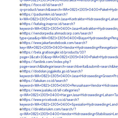
q=WA+0821+1305+0400+Kontraktor+Pemborong+Hydroseedin
🌐
https://toco.id/id/search?
q=product/search&search=WA+0821+1305+0400+Paket+Hydr
🌐
https://padiumkm.id/search?
k=WA+0821+1305+0400+Jasa+Kontraktor+Hidroseeding+Laha
🌐
https://katalog.inaproc.id/search?
keyword=WA+0821+1305+0400+Jasa+Kontraktor+Hydroseedin
🌐
https://vendorpedia.ahmadcorp.com/search?
type=jasa&q=WA+0821+1305+0400+Biaya+Hydroseeding+Peng
🌐
https://www.jakartanotebook.com/search?
key=WA+0821+1305+0400+Vendor+Hydroseeding+Revegetasi+
🌐
https://bela.gratisongkir.id/products/10?
page=1&cat=10&sq=WA+0821+1305+0400+Paket+Hydroseedin
🌐
https://tanilink.com/index.php?
page=search&kategorisearch=searchberita&submit=search&
🌐
https://dodolan.jogjakota.go.id/search?
keyword=WA+0821+1305+0400+Jasa+Hidroseeding+Green+Pro
🌐
https://lakukan.co.id/search?
keyword=WA+0821+1305+0400+Perusahaan+Vendor+Hidroseedi
🌐
https://www.jualaku.id/all-categories?
q=WA+0821+1305+0400+Harga+Jasa+Hidroseeding+Lahan+Ta
🌐
https://www.pricebook.co.id/search?
keyword=WA+0821+1305+0400+Spesialis+Hydroseeding+Land+
🌐
https://direktoriukm.com/search/?
q=WA+0821+1305+0400+Vendor+Hidroseeding+Stabilisasi+Le