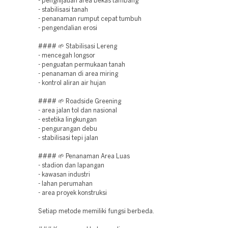
- penghijauan area bekas tambang
- stabilisasi tanah
- penanaman rumput cepat tumbuh
- pengendalian erosi
#### 🌱 Stabilisasi Lereng
- mencegah longsor
- penguatan permukaan tanah
- penanaman di area miring
- kontrol aliran air hujan
#### 🌱 Roadside Greening
- area jalan tol dan nasional
- estetika lingkungan
- pengurangan debu
- stabilisasi tepi jalan
#### 🌱 Penanaman Area Luas
- stadion dan lapangan
- kawasan industri
- lahan perumahan
- area proyek konstruksi
Setiap metode memiliki fungsi berbeda.