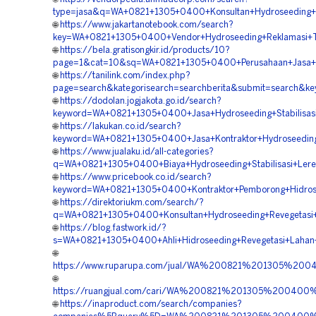
type=jasa&q=WA+0821+1305+0400+Konsultan+Hydroseeding+R
🌐
https://www.jakartanotebook.com/search?
key=WA+0821+1305+0400+Vendor+Hydroseeding+Reklamasi+Ta
🌐
https://bela.gratisongkir.id/products/10?
page=1&cat=10&sq=WA+0821+1305+0400+Perusahaan+Jasa+Hyd
🌐
https://tanilink.com/index.php?
page=search&kategorisearch=searchberita&submit=search&k
🌐
https://dodolan.jogjakota.go.id/search?
keyword=WA+0821+1305+0400+Jasa+Hydroseeding+Stabilisasi+
🌐
https://lakukan.co.id/search?
keyword=WA+0821+1305+0400+Jasa+Kontraktor+Hydroseeding+
🌐
https://www.jualaku.id/all-categories?
q=WA+0821+1305+0400+Biaya+Hydroseeding+Stabilisasi+Leren
🌐
https://www.pricebook.co.id/search?
keyword=WA+0821+1305+0400+Kontraktor+Pemborong+Hidrose
🌐
https://direktoriukm.com/search/?
q=WA+0821+1305+0400+Konsultan+Hydroseeding+Revegetasi+L
🌐
https://blog.fastwork.id/?
s=WA+0821+1305+0400+Ahli+Hidroseeding+Revegetasi+Lahan+
🌐
https://www.ruparupa.com/jual/WA%200821%201305%20
🌐
https://ruangjual.com/cari/WA%200821%201305%200400
🌐
https://inaproduct.com/search/companies?