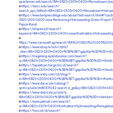
apartemen.net/search/WA+0821+1305+0400+Perusahaan+Jasa
🌐
https://dacc.edu/search?
search_api_fulltext=WA+0821+1305+0400+Perusahaan+Hidrose
🌐
https://www.templecollege.edu/about/test-search.html#?clu
0821-1305-0400-Jasa-Pemborong-Hidroseeding-Green-Project-Te
Papua-Barat
🌐
https://shopee.ph/search?
keyword=WA+0821+1305+0400+Jasa+Kontraktor+Hidroseeding+
🌐
https://www.carousell.sg/search/WA%200821%201305%
🌐
https://www.ebay.nl/sch/i.html?
_nkw=WA+0821+1305+0400+%5B%5BTigapillar%5D%5D++Kontra
🌐
https://magelang.ayoindonesia.com/search?
q=WA+0821+1305+0400+%5B%5BTigapillar%5D%5D++Kontrakt
🌐
https://tapaktuan.harga.biz.id/search?
q=WA+0821+1305+0400+%5B%5BTigapillar%5D%5D++Vendor+H
🌐
https://www.sribu.com/id/blog/?
s=WA+0821+1305+0400+%5B%5BTigapillar%5D%5D++Kontrakt
🌐
https://www.daraz.pk/catalog/?
spm=a2a0e.tm80335142.search.d_go&q=WA+0821+1305+0400
🌐
https://www.dubizzle.jo/ads/q-
WA+0821+1305+0400+%5B%5BTigapillar%5D%5D++Vendor+Hid
🌐
https://www.jakmall.com/search?
q=WA+0821+1305+0400+Kontraktor+Hydroseeding+Revegetas
🌐
https://toco.id/id/search?