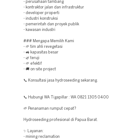
- perusahaan tambang
- kontraktor jalan dan infrastruktur
- developer properti
- industri konstruksi
- pemerintah dan proyek publik
- kawasan industri
### Mengapa Memilih Kami
- 🌱 tim ahli revegetasi
- 🚜 kapasitas besar
- 🌿 teruji
- 🌱 efektif
- 🚚 on-site project
📞 Konsultasi jasa hydroseeding sekarang.
📞 Hubungi WA Tigapillar : WA 0821 1305 0400
🌱 Penanaman rumput cepat?
Hydroseeding profesional di Papua Barat.
✨ Layanan:
- mining reclamation