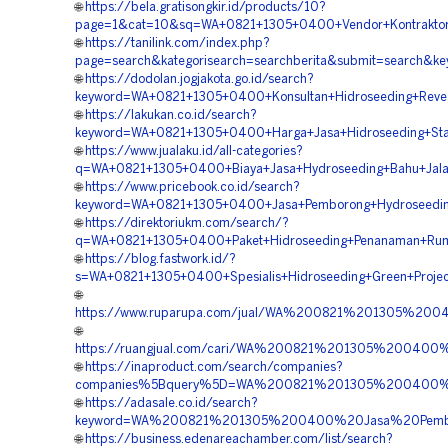
🌐
https://bela.gratisongkir.id/products/10?
page=1&cat=10&sq=WA+0821+1305+0400+Vendor+Kontraktor+H
🌐
https://tanilink.com/index.php?
page=search&kategorisearch=searchberita&submit=search&
🌐
https://dodolan.jogjakota.go.id/search?
keyword=WA+0821+1305+0400+Konsultan+Hidroseeding+Revege
🌐
https://lakukan.co.id/search?
keyword=WA+0821+1305+0400+Harga+Jasa+Hidroseeding+Stabil
🌐
https://www.jualaku.id/all-categories?
q=WA+0821+1305+0400+Biaya+Jasa+Hydroseeding+Bahu+Jalan+
🌐
https://www.pricebook.co.id/search?
keyword=WA+0821+1305+0400+Jasa+Pemborong+Hydroseeding+S
🌐
https://direktoriukm.com/search/?
q=WA+0821+1305+0400+Paket+Hidroseeding+Penanaman+Rump
🌐
https://blog.fastwork.id/?
s=WA+0821+1305+0400+Spesialis+Hidroseeding+Green+Project
🌐
https://www.ruparupa.com/jual/WA%200821%201305%200
🌐
https://ruangjual.com/cari/WA%200821%201305%200400
🌐
https://inaproduct.com/search/companies?
companies%5Bquery%5D=WA%200821%201305%200400%20Ko
🌐
https://adasale.co.id/search?
keyword=WA%200821%201305%200400%20Jasa%20Pemboro
🌐
https://business.edenareachamber.com/list/search?