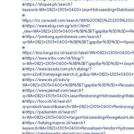
🌐
https://shopee.ph/search?
keyword=WA+0821+1305+0400+Jasa+Hidroseeding+Stabilisasi
🌐
https://nz.carousell.com/search/WA%200821%201305%2
🌐
https://www.ebay.com.sg/sch/i.html?
_nkw=WA+0821+1305+0400+%5B%5BTigapillar%5D%5D++Perusa
🌐
https://jombang.ayoindonesia.com/search?
q=WA+0821+1305+0400+%5B%5BTigapillar%5D%5D++Spesialis
🌐
https://krui.harga.biz.id/search/label/WA+0821+1305+0400
🌐
https://www.sribu.com/id/blog/?
s=WA+0821+1305+0400+%5B%5BTigapillar%5D%5D++Jasa+Kontr
🌐
https://www.lazada.com.ph/catalog/?
spm=a2o4l.homepage.search.d_go&q=WA+0821+1305+0400+%
🌐
https://www.olx.pt/ads/q-
WA+0821+1305+0400+%5B%5BTigapillar%5D%5D++Perusahaan+
🌐
https://www.jakmall.com/search?
q=WA+0821+1305+0400+Jasa+Pemborong+Hidroseeding+Rekla
🌐
https://toco.id/id/search?
q=product/search&search=WA+0821+1305+0400+Pemborong+Hi
🌐
https://padiumkm.id/search?
k=WA+0821+1305+0400+Harga+Hidroseeding+Revegetasi+Lahan
🌐
https://katalog.inaproc.id/search?
keyword=WA+0821+1305+0400+Perusahaan+Vendor+Hydroseedi
🌐
https://vendorpedia.ahmadcorp.com/search?