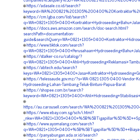
companies%5Bquery%5D=WA%200821%201305%200400%20
🌐
https://adasale.co.id/search?
keyword=WA%200821%201305%200400%20Kontraktor%20H
🌐
https://cm.lgba.com/list/search?
q=WA+0821+1305+0400+Kontraktor+Hydroseeding+Bahu+Jalan+
🌐
https://docs.aws.amazon.com/search/doc-search.html?
searchPath=documentation-
guide&searchQuery=WA+0821+1305+0400+Kontraktor+Hidrose
🌐
https://www.tiktok.com/search?
q=WA+0821+1305+0400+Perusahaan+Hydroseeding+Bahu+Jalan
🌐
https://stalker-co.ru/catalog/?
q=WA+0821+1305+0400+Ahli+Hydroseeding+Reklamasi+Tamban
🌐
https://abtech.edu/search?
keys=WA+0821+1305+0400+Jasa+Kontraktor+Hydroseeding+Gre
🌐
https://telessaude.gov.mz/?s=WA-0821-1305-0400-Vendor-Ko
Hydroseeding-Lahan-Tambang-Teluk-Bintuni-Papua-Barat
🌐
https://shopee.com.br/search?
keyword=WA+0821+1305+0400+Ahli+Hidroseeding+Stabilisasi+
🌐
https://au.carousell.com/search/WA%200821%201305%2
🌐
https://www.ebay.com.sg/sch/i.html?
_nkw=WA+0821+1305+0400+%5B%5BTigapillar%5D%5D++Spesia
🌐
https://www.ayomalang.com/search?
q=WA+0821+1305+0400+%5B%5BTigapillar%5D%5D++Biaya+Hi
🌐
https://panyabungan.ada.or.id/search?