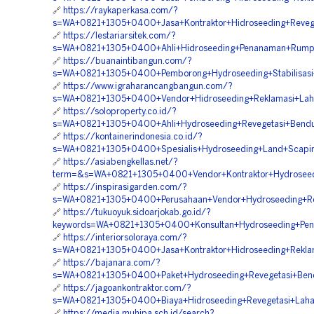
🔗
https://raykaperkasa.com/?
s=WA+0821+1305+0400+Jasa+Kontraktor+Hidroseeding+Reveg
🔗
https://lestariarsitek.com/?
s=WA+0821+1305+0400+Ahli+Hidroseeding+Penanaman+Rumput
🔗
https://buanaintibangun.com/?
s=WA+0821+1305+0400+Pemborong+Hydroseeding+Stabilisasi
🔗
https://www.igraharancangbangun.com/?
s=WA+0821+1305+0400+Vendor+Hidroseeding+Reklamasi+Lah
🔗
https://soloproperty.co.id/?
s=WA+0821+1305+0400+Ahli+Hydroseeding+Revegetasi+Bend
🔗
https://kontainerindonesia.co.id/?
s=WA+0821+1305+0400+Spesialis+Hydroseeding+Land+Scaping
🔗
https://asiabengkellas.net/?
term=&s=WA+0821+1305+0400+Vendor+Kontraktor+Hydroseed
🔗
https://inspirasigarden.com/?
s=WA+0821+1305+0400+Perusahaan+Vendor+Hydroseeding+Re
🔗
https://tukuoyuk.sidoarjokab.go.id/?
keywords=WA+0821+1305+0400+Konsultan+Hydroseeding+Peng
🔗
https://interiorsoloraya.com/?
s=WA+0821+1305+0400+Jasa+Kontraktor+Hidroseeding+Rekl
🔗
https://bajanara.com/?
s=WA+0821+1305+0400+Paket+Hydroseeding+Revegetasi+Ben
🔗
https://jagoankontraktor.com/?
s=WA+0821+1305+0400+Biaya+Hidroseeding+Revegetasi+Laha
🔗
https://media.muhipa.sch.id/search?