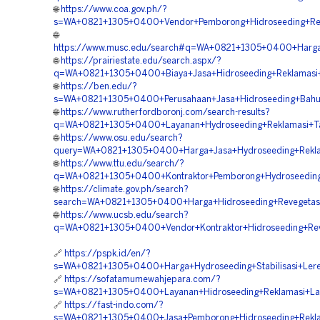
🌐
https://www.coa.gov.ph/?
s=WA+0821+1305+0400+Vendor+Pemborong+Hidroseeding+Re
🌐
https://www.musc.edu/search#q=WA+0821+1305+0400+Harga
🌐
https://prairiestate.edu/search.aspx/?
q=WA+0821+1305+0400+Biaya+Jasa+Hidroseeding+Reklamasi
🌐
https://ben.edu/?
s=WA+0821+1305+0400+Perusahaan+Jasa+Hidroseeding+Bahu+
🌐
https://www.rutherfordboronj.com/search-results?
q=WA+0821+1305+0400+Layanan+Hydroseeding+Reklamasi+T
🌐
https://www.osu.edu/search?
query=WA+0821+1305+0400+Harga+Jasa+Hydroseeding+Rekla
🌐
https://www.ttu.edu/search/?
q=WA+0821+1305+0400+Kontraktor+Pemborong+Hydroseedin
🌐
https://climate.gov.ph/search?
search=WA+0821+1305+0400+Harga+Hidroseeding+Revegetasi
🌐
https://www.ucsb.edu/search?
q=WA+0821+1305+0400+Vendor+Kontraktor+Hidroseeding+Reve
🔗
https://pspk.id/en/?
s=WA+0821+1305+0400+Harga+Hydroseeding+Stabilisasi+Ler
🔗
https://sofatamumewahjepara.com/?
s=WA+0821+1305+0400+Layanan+Hidroseeding+Reklamasi+Lah
🔗
https://fast-indo.com/?
s=WA+0821+1305+0400+Jasa+Pemborong+Hidroseeding+Reklam