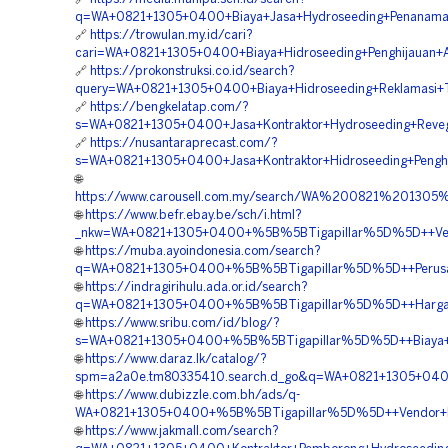
q=WA+0821+1305+0400+Biaya+Jasa+Hydroseeding+Penanaman
🔗
https://trowulan.my.id/cari?
cari=WA+0821+1305+0400+Biaya+Hidroseeding+Penghijauan+A
🔗
https://prokonstruksi.co.id/search?
query=WA+0821+1305+0400+Biaya+Hidroseeding+Reklamasi+
🔗
https://bengkelatap.com/?
s=WA+0821+1305+0400+Jasa+Kontraktor+Hydroseeding+Reveg
🔗
https://nusantaraprecast.com/?
s=WA+0821+1305+0400+Jasa+Kontraktor+Hidroseeding+Penghi
🌐
https://www.carousell.com.my/search/WA%200821%201
🌐
https://www.befr.ebay.be/sch/i.html?
_nkw=WA+0821+1305+0400+%5B%5BTigapillar%5D%5D++Vend
🌐
https://muba.ayoindonesia.com/search?
q=WA+0821+1305+0400+%5B%5BTigapillar%5D%5D++Perusah
🌐
https://indragirihulu.ada.or.id/search?
q=WA+0821+1305+0400+%5B%5BTigapillar%5D%5D++Harga+Hy
🌐
https://www.sribu.com/id/blog/?
s=WA+0821+1305+0400+%5B%5BTigapillar%5D%5D++Biaya+Ja
🌐
https://www.daraz.lk/catalog/?
spm=a2a0e.tm80335410.search.d_go&q=WA+0821+1305+0400+
🌐
https://www.dubizzle.com.bh/ads/q-
WA+0821+1305+0400+%5B%5BTigapillar%5D%5D++Vendor+Kont
🌐
https://www.jakmall.com/search?