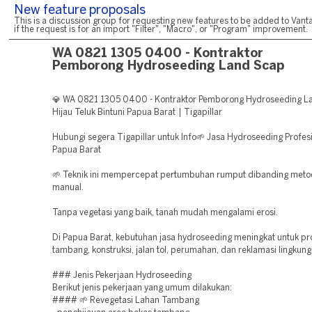
New feature proposals
This is a discussion group for requesting new features to be added to Vanta
if the request is for an import "Filter", "Macro", or "Program" improvement.
WA 0821 1305 0400 - Kontraktor
Pemborong Hydroseeding Land Scap
💎 WA 0821 1305 0400 - Kontraktor Pemborong Hydroseeding L
Hijau Teluk Bintuni Papua Barat | Tigapillar
Hubungi segera Tigapillar untuk Info🌱 Jasa Hydroseeding Profesi
Papua Barat
🌱 Teknik ini mempercepat pertumbuhan rumput dibanding met
manual.
Tanpa vegetasi yang baik, tanah mudah mengalami erosi.
Di Papua Barat, kebutuhan jasa hydroseeding meningkat untuk pr
tambang, konstruksi, jalan tol, perumahan, dan reklamasi lingkung
### Jenis Pekerjaan Hydroseeding
Berikut jenis pekerjaan yang umum dilakukan:
#### 🌱 Revegetasi Lahan Tambang