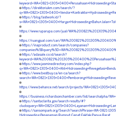
keyword=WA+0821+1305+0400+Perusahaan+Hidroseeding+Stabi
🌐
https://direktoriukm.com/search/?
q=WA+0821+1305+0400+Vendor+Kontraktor+Hydroseeding+Rek
🌐
https://blog.fastwork.id/?
s=WA+0821+1305+0400+Harga+Hidroseeding+Bahu+Jalan+Tol+
🌐
https://www.ruparupa.com/jual/WA%200821%201305%20
🌐
https://ruangjual.com/cari/WA%200821%201305%20040
🌐
https://inaproduct.com/search/companies?
companies%5Bquery%5D=WA%200821%201305%200400%20
🌐
https://adasale.co.id/search?
keyword=WA%200821%201305%200400%20Perusahaan%20
🌐
https://www.jasminedirectory.com/index.php?
q=WA+0821+1305+0400+Ahli+Hidroseeding+Revegetasi+Bendu
🌐
https://www.bestbuy.ca/en-ca/search?
search=WA+0821+1305+0400+Pemborong+Hidroseeding+Reveg
🌐
https://www.behance.net/search/projects/WA+0821+1305+040
🌐
https://business.richardsonchamber.com/list/searchalpha/
🌐
https://santaclarita.gov/search-results/#?
cludoquery=WA+0821+1305+0400+Layanan+Hidroseeding+Land
🌐
https://sansompark.org/Search?searchPhrase=WA-0821-1305
Hidroseeding-Penanaman-Rumput-Cepat-Fakfak-Papua-Barat