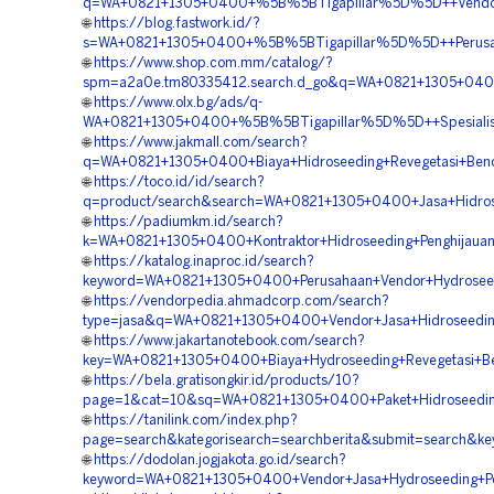
q=WA+0821+1305+0400+%5B%5BTigapillar%5D%5D++Vendor+Hi
🌐
https://blog.fastwork.id/?
s=WA+0821+1305+0400+%5B%5BTigapillar%5D%5D++Perusahaa
🌐
https://www.shop.com.mm/catalog/?
spm=a2a0e.tm80335412.search.d_go&q=WA+0821+1305+0400+
🌐
https://www.olx.bg/ads/q-
WA+0821+1305+0400+%5B%5BTigapillar%5D%5D++Spesialis+Hy
🌐
https://www.jakmall.com/search?
q=WA+0821+1305+0400+Biaya+Hidroseeding+Revegetasi+Bend
🌐
https://toco.id/id/search?
q=product/search&search=WA+0821+1305+0400+Jasa+Hidrosee
🌐
https://padiumkm.id/search?
k=WA+0821+1305+0400+Kontraktor+Hidroseeding+Penghijauan+
🌐
https://katalog.inaproc.id/search?
keyword=WA+0821+1305+0400+Perusahaan+Vendor+Hydroseedin
🌐
https://vendorpedia.ahmadcorp.com/search?
type=jasa&q=WA+0821+1305+0400+Vendor+Jasa+Hidroseeding+
🌐
https://www.jakartanotebook.com/search?
key=WA+0821+1305+0400+Biaya+Hydroseeding+Revegetasi+Be
🌐
https://bela.gratisongkir.id/products/10?
page=1&cat=10&sq=WA+0821+1305+0400+Paket+Hidroseeding+
🌐
https://tanilink.com/index.php?
page=search&kategorisearch=searchberita&submit=search&k
🌐
https://dodolan.jogjakota.go.id/search?
keyword=WA+0821+1305+0400+Vendor+Jasa+Hydroseeding+Pe