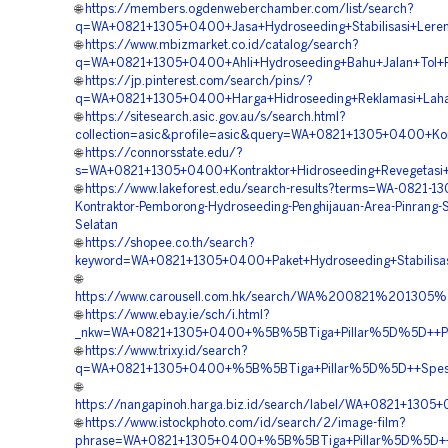
🌐
https://members.ogdenweberchamber.com/list/search?
q=WA+0821+1305+0400+Jasa+Hydroseeding+Stabilisasi+Lereng
🌐
https://www.mbizmarket.co.id/catalog/search?
q=WA+0821+1305+0400+Ahli+Hydroseeding+Bahu+Jalan+Tol+Pi
🌐
https://jp.pinterest.com/search/pins/?
q=WA+0821+1305+0400+Harga+Hidroseeding+Reklamasi+Lahan
🌐
https://sitesearch.asic.gov.au/s/search.html?
collection=asic&profile=asic&query=WA+0821+1305+0400+Kon
🌐
https://connorsstate.edu/?
s=WA+0821+1305+0400+Kontraktor+Hidroseeding+Revegetasi+
🌐
https://www.lakeforest.edu/search-results?terms=WA-0821-1
Kontraktor-Pemborong-Hydroseeding-Penghijauan-Area-Pinrang-S
Selatan
🌐
https://shopee.co.th/search?
keyword=WA+0821+1305+0400+Paket+Hydroseeding+Stabilisasi
🌐
https://www.carousell.com.hk/search/WA%200821%2013
🌐
https://www.ebay.ie/sch/i.html?
_nkw=WA+0821+1305+0400+%5B%5BTiga+Pillar%5D%5D++Perusa
🌐
https://www.trixy.id/search?
q=WA+0821+1305+0400+%5B%5BTiga+Pillar%5D%5D++Spesiali
🌐
https://nangapinoh.harga.biz.id/search/label/WA+0821+13
🌐
https://www.istockphoto.com/id/search/2/image-film?
phrase=WA+0821+1305+0400+%5B%5BTiga+Pillar%5D%5D++Per