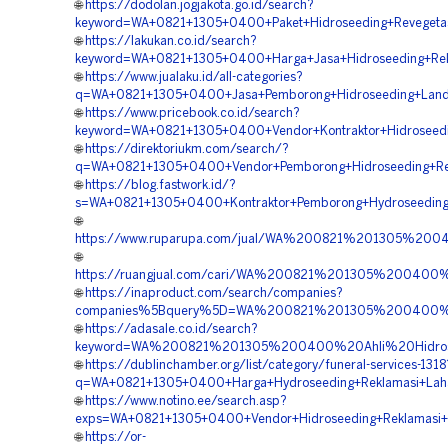
🌐
https://dodolan.jogjakota.go.id/search?
keyword=WA+0821+1305+0400+Paket+Hidroseeding+Revegetas
🌐
https://lakukan.co.id/search?
keyword=WA+0821+1305+0400+Harga+Jasa+Hidroseeding+Rek
🌐
https://www.jualaku.id/all-categories?
q=WA+0821+1305+0400+Jasa+Pemborong+Hidroseeding+Land+
🌐
https://www.pricebook.co.id/search?
keyword=WA+0821+1305+0400+Vendor+Kontraktor+Hidroseedi
🌐
https://direktoriukm.com/search/?
q=WA+0821+1305+0400+Vendor+Pemborong+Hidroseeding+Rev
🌐
https://blog.fastwork.id/?
s=WA+0821+1305+0400+Kontraktor+Pemborong+Hydroseeding
🌐
https://www.ruparupa.com/jual/WA%200821%201305%20
🌐
https://ruangjual.com/cari/WA%200821%201305%200400
🌐
https://inaproduct.com/search/companies?
companies%5Bquery%5D=WA%200821%201305%200400%20
🌐
https://adasale.co.id/search?
keyword=WA%200821%201305%200400%20Ahli%20Hidrose
🌐
https://dublinchamber.org/list/category/funeral-services-1318
q=WA+0821+1305+0400+Harga+Hydroseeding+Reklamasi+Laha
🌐
https://www.notino.ee/search.asp?
exps=WA+0821+1305+0400+Vendor+Hidroseeding+Reklamasi+L
🌐
https://or-