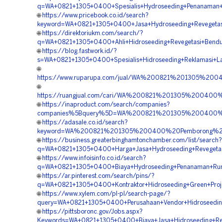
q=WA+0821+1305+0400+Spesialis+Hydroseeding+Penanaman+
🌐
https://www.pricebook.co.id/search?
keyword=WA+0821+1305+0400+Jasa+Hydroseeding+Revegetasi
🌐
https://direktoriukm.com/search/?
q=WA+0821+1305+0400+Ahli+Hidroseeding+Revegetasi+Bendu
🌐
https://blog.fastwork.id/?
s=WA+0821+1305+0400+Spesialis+Hidroseeding+Reklamasi+La
🌐
https://www.ruparupa.com/jual/WA%200821%201305%20
🌐
https://ruangjual.com/cari/WA%200821%201305%200400%
🌐
https://inaproduct.com/search/companies?
companies%5Bquery%5D=WA%200821%201305%200400%20K
🌐
https://adasale.co.id/search?
keyword=WA%200821%201305%200400%20Pemborong%20H
🌐
https://business.greaterbinghamtonchamber.com/list/search?
q=WA+0821+1305+0400+Harga+Jasa+Hydroseeding+Revegetas
🌐
https://www.infoisinfo.co.id/search?
q=WA+0821+1305+0400+Biaya+Hydroseeding+Penanaman+Rump
🌐
https://ar.pinterest.com/search/pins/?
q=WA+0821+1305+0400+Kontraktor+Hidroseeding+Green+Proje
🌐
https://www.xylem.com/pl-pl/search-page/?
query=WA+0821+1305+0400+Perusahaan+Vendor+Hidroseeding
🌐
https://pittsboronc.gov/Jobs.aspx?
Keywords=WA+0821+1305+0400+Biaya+Jasa+Hidroseeding+Rek