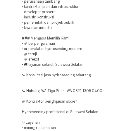
- perusahaan tambang
- kontraktor jalan dan infrastruktur
- developer properti
- industri konstruksi
- pemerintah dan proyek publik
- kawasan industri
### Mengapa Memilih Kami
- 🌱 berpengalaman
- 🚜 peralatan hydroseeding modern
- 🌿 teruji
- 🌱 efektif
- 🚚 layanan seluruh Sulawesi Selatan
📞 Konsultasi jasa hydroseeding sekarang.
📞 Hubungi WA Tiga Pillar : WA 0821 1305 0400
🌿 Kontraktor penghijauan slope?
Hydroseeding profesional di Sulawesi Selatan.
✨ Layanan:
- mining reclamation