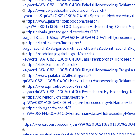
keyword=WA+0821+1305+0400+Paket+Hidroseeding+Reklamasi
🌐
https://vendorpedia.ahmadcorp.com/search?
type=jasa&q=WA+0821+1305+0400+Spesialis+Hydroseeding+L
🌐
https://www.jakartanotebook.com/search?
key=WA+0821+1305+0400+Layanan+Hidroseeding+Green+Projec
🌐
https://bela.gratisongkir.id/products/10?
page=1&cat=10&sq=WA+0821+1305+0400+Ahli+Hydroseeding+R
🌐
https://tanilink.com/index.php?
page=search&kategorisearch=searchberita&submit=search&k
🌐
https://dodolan.jogjakota.go.id/search?
keyword=WA+0821+1305+0400+Jasa+Pemborong+Hidroseeding
🌐
https://lakukan.co.id/search?
keyword=WA+0821+1305+0400+Biaya+Hidroseeding+Penghijaua
🌐
https://www.jualaku.id/all-categories?
q=WA+0821+1305+0400+Harga+Jasa+Hydroseeding+Reklamasi
🌐
https://www.pricebook.co.id/search?
keyword=WA+0821+1305+0400+Perusahaan+Hydroseeding+Reve
🌐
https://direktoriukm.com/search/?
q=WA+0821+1305+0400+Harga+Hydroseeding+Reklamasi+Tamb
🌐
https://blog.fastwork.id/?
s=WA+0821+1305+0400+Perusahaan+Jasa+Hidroseeding+Revege
🌐
https://www.ruparupa.com/jual/WA%200821%201305%20
🌐