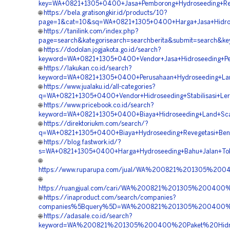
key=WA+0821+1305+0400+Jasa+Pemborong+Hydroseeding+Reve
🌐
https://bela.gratisongkir.id/products/10?
page=1&cat=10&sq=WA+0821+1305+0400+Harga+Jasa+Hidrose
🌐
https://tanilink.com/index.php?
page=search&kategorisearch=searchberita&submit=search&k
🌐
https://dodolan.jogjakota.go.id/search?
keyword=WA+0821+1305+0400+Vendor+Jasa+Hidroseeding+Peng
🌐
https://lakukan.co.id/search?
keyword=WA+0821+1305+0400+Perusahaan+Hydroseeding+Land
🌐
https://www.jualaku.id/all-categories?
q=WA+0821+1305+0400+Vendor+Hidroseeding+Stabilisasi+Lere
🌐
https://www.pricebook.co.id/search?
keyword=WA+0821+1305+0400+Biaya+Hidroseeding+Land+Scapi
🌐
https://direktoriukm.com/search/?
q=WA+0821+1305+0400+Biaya+Hydroseeding+Revegetasi+Bend
🌐
https://blog.fastwork.id/?
s=WA+0821+1305+0400+Harga+Hydroseeding+Bahu+Jalan+Tol+
🌐
https://www.ruparupa.com/jual/WA%200821%201305%200
🌐
https://ruangjual.com/cari/WA%200821%201305%200400
🌐
https://inaproduct.com/search/companies?
companies%5Bquery%5D=WA%200821%201305%200400%20P
🌐
https://adasale.co.id/search?
keyword=WA%200821%201305%200400%20Paket%20Hidros