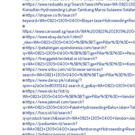
🌐
https://www.redoaktx.org/Search?searchPhrase=WA-0821-13
Konsultan-Hydroseeding-Lahan-Tambang-Maros-Sulawesi-Selata
🌐
https://shopee.co.th/search?
keyword=WA+0821+1305+0400+Biaya+Jasa+Hidroseeding+Reve
🌐
https://www.carousell.sg/search/WA%200821%201305%2
🌐
https://www.ebay.de/sch/i.html?
_nkw=WA+0821+1305+0400+%5B%5BTiga+Pillar%5D%5D++Vendo
🌐
https://pekalongan.ayoindonesia.com/search?
q=WA+0821+1305+0400+%5B%5BTiga+Pillar%5D%5D++Perusaha
🌐
https://trenggalek.terdekat.or.id/search?
q=WA+0821+1305+0400+%5B%5BTiga+Pillar%5D%5D++Konsulta
🌐
https://www.sribu.com/id/browse-services?
search=WA+0821+1305+0400+%5B%5BTiga+Pillar%5D%5D++Jas
🌐
https://www.daraz.pk/catalog/?
spm=a2a0e.tm80335142.search.d_go&q=WA+0821+1305+0400
🌐
https://www.olx.kz/list/q-
WA+0821+1305+0400+%5B%5BTiga+Pillar%5D%5D++Vendor+Kont
🌐
https://www.jakmall.com/search?
q=WA+0821+1305+0400+Paket+Hydroseeding+Bahu+Jalan+Tol+
🌐
https://toco.id/id/search?
q=product/search&search=WA+0821+1305+0400+Vendor+Jasa+
🌐
https://padiumkm.id/search?
k=WA+0821+1305+0400+Jasa+Pemborong+Hidroseeding+Revege
🌐
https://katalog.inaproc.id/search?