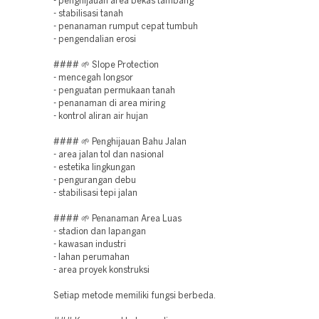
- penghijauan area bekas tambang
- stabilisasi tanah
- penanaman rumput cepat tumbuh
- pengendalian erosi
#### 🌱 Slope Protection
- mencegah longsor
- penguatan permukaan tanah
- penanaman di area miring
- kontrol aliran air hujan
#### 🌱 Penghijauan Bahu Jalan
- area jalan tol dan nasional
- estetika lingkungan
- pengurangan debu
- stabilisasi tepi jalan
#### 🌱 Penanaman Area Luas
- stadion dan lapangan
- kawasan industri
- lahan perumahan
- area proyek konstruksi
Setiap metode memiliki fungsi berbeda.