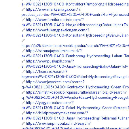
s=WA+0821+1305+0400+Kontraktor+Pemborong+Hidroseeding+G
🔗
https://www.markasniaga.com/?
product_cat=&s=WA+0821+1305+0400+Kontraktor+Hydroseedi
🔗
https://www.furniture.arinie.com/?
s=WA+0821+1305+0400+Harga+Hidroseeding+Bahu+Jalan+Tol+
🔗
https://www.tukangpekalongan.com/?
s=WA+0821+1305+0400+Konsultan+Hydroseeding+Bahu+Jalan+
🔗
https://p2k.stekom.ac.id/ensiklopedia/search/WA+0821+1305
🔗
https://saranajayaaluminium.id/?
s=WA+0821+1305+0400+Pemborong+Hydroseeding+Lahan+Tamb
🔗
https://www.puskapik.com/?
s=WA+0821+1305+0400+Jasa+Hidroseeding+Bahu+Jalan+Tol+To
🔗
https://tisera.id/search?
keyword=WA+0821+1305+0400+Paket+Hydroseeding+Revegetas
🔗
https://www.jayasteel.com/search?
q=WA+0821+1305+0400+Kontraktor+Hydroseeding+Green+Proj
🔗
https://simstnkdepok.birojasasuratkendaraan.biz.id/search?
q=WA+0821+1305+0400+Vendor+Jasa+Hydroseeding+Revegetas
🔗
https://yogyacreative.com/?
s=WA+0821+1305+0400+Paket+Hydroseeding+Green+Project+Ba
🔗
https://bilalpropertymakassar.com/?
s=WA+0821+1305+0400+Jasa+Hydroseeding+Reklamasi+Lahan+
🔗
https://www.smpmupat.sch.id/search?
q=WA+0821+1305+0400+Paket+Hidroseeding+Reklamasi+Tamba