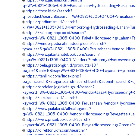
🌐
https://www.jakmall.com/search?
q=WA+0821+1305+0400+Perusahaan+Hydroseeding+Reklamasi+
🌐
https://toco.id/id/search?
q=product/search&search=WA+0821+1305+0400+Perusahaan+J
🌐
https://padiumkm.id/search?
k=WA+0821+1305+0400+Pemborong+Hydroseeding+Lahan+Tamb
🌐
https://katalog.inaproc.id/search?
keyword=WA+0821+1305+0400+Paket+Hidroseeding+Lahan+Tam
🌐
https://vendorpedia.ahmadcorp.com/search?
type=jasa&q=WA+0821+1305+0400+Perusahaan+Vendor+Hidros
🌐
https://www.jakartanotebook.com/search?
key=WA+0821+1305+0400+Vendor+Pemborong+Hydroseeding+L
🌐
https://bela.gratisongkir.id/products/10?
page=1&cat=10&sq=WA+0821+1305+0400+Layanan+Hydroseedin
🌐
https://tanilink.com/index.php?
page=search&kategorisearch=searchberita&submit=search&
🌐
https://dodolan.jogjakota.go.id/search?
keyword=WA+0821+1305+0400+Vendor+Jasa+Hydroseeding+Rev
🌐
https://lakukan.co.id/search?
keyword=WA+0821+1305+0400+Perusahaan+Vendor+Hydroseedi
🌐
https://www.jualaku.id/all-categories?
q=WA+0821+1305+0400+Vendor+Hidroseeding+Revegetasi+Lah
🌐
https://www.pricebook.co.id/search?
keyword=WA+0821+1305+0400+Biaya+Hidroseeding+Green+Proj
🌐
https://direktoriukm.com/search/?