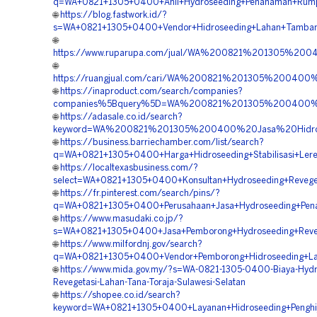
q=WA+0821+1305+0400+Ahli+Hydroseeding+Penanaman+Rumpu
🌐
https://blog.fastwork.id/?
s=WA+0821+1305+0400+Vendor+Hidroseeding+Lahan+Tambang
🌐
https://www.ruparupa.com/jual/WA%200821%201305%20
🌐
https://ruangjual.com/cari/WA%200821%201305%200400
🌐
https://inaproduct.com/search/companies?
companies%5Bquery%5D=WA%200821%201305%200400%20
🌐
https://adasale.co.id/search?
keyword=WA%200821%201305%200400%20Jasa%20Hidrose
🌐
https://business.barriechamber.com/list/search?
q=WA+0821+1305+0400+Harga+Hidroseeding+Stabilisasi+Lere
🌐
https://localtexasbusiness.com/?
select=WA+0821+1305+0400+Konsultan+Hydroseeding+Reveget
🌐
https://fr.pinterest.com/search/pins/?
q=WA+0821+1305+0400+Perusahaan+Jasa+Hydroseeding+Pena
🌐
https://www.masudaki.co.jp/?
s=WA+0821+1305+0400+Jasa+Pemborong+Hydroseeding+Revege
🌐
https://www.milfordnj.gov/search?
q=WA+0821+1305+0400+Vendor+Pemborong+Hidroseeding+Land
🌐
https://www.mida.gov.my/?s=WA-0821-1305-0400-Biaya-Hydr
Revegetasi-Lahan-Tana-Toraja-Sulawesi-Selatan
🌐
https://shopee.co.id/search?
keyword=WA+0821+1305+0400+Layanan+Hidroseeding+Penghija