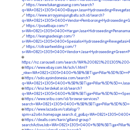
🔗
https://www.tukangpasang.com/search?
q=WA+0821+1305+0400+Biaya+Jasa+Hydroseeding+Revegetasi
🔗
https://www.arroyyanujungbatu.sch.id/search?
q=WA+0821+1305+0400+Vendor+Pemborong+Hydroseeding+Gree
🔗
https://pusatbaja.com/?
s=WA+0821+1305+0400+Harga+Jasa+Hidroseeding+Penanaman
🔗
https://wangsadesign.com/?
s=WA+0821+1305+0400+Spesialis+Hydroseeding+Revegetasi+
🔗
https://citraartwelding.com/?
s=WA+0821+1305+0400+Vendor+Jasa+Hydroseeding+Green+Proj
🌐
https://nz.carousell.com/search/WA%200821%201305%
🌐
https://www.ebay.com.hk/sch/i.html?
_nkw=WA+0821+1305+0400+%5B%5BTiga+Pillar%5D%5D++Perus
🌐
https://solo.ayoindonesia.com/search?
q=WA+0821+1305+0400+%5B%5BTiga+Pillar%5D%5D++Jasa+Hy
🌐
https://krui.terdekat.or.id/search?
q=WA+0821+1305+0400+%5B%5BTiga+Pillar%5D%5D++Spesialis
🌐
https://www.sribu.com/id/browse-services?
search=WA+0821+1305+0400+%5B%5BTiga+Pillar%5D%5D++Ve
🌐
https://www.lazada.vn/catalog/?
spm=a2o4n.homepage.search.d_go&q=WA+0821+1305+0400+%
🌐
https://dealls.com/karir/gilland-group?
searchActiveJob=WA+0821+1305+0400+%5B%5BTiga+Pillar%5