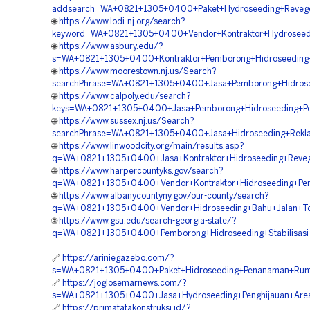
addsearch=WA+0821+1305+0400+Paket+Hydroseeding+Reveget
🌐
https://www.lodi-nj.org/search?
keyword=WA+0821+1305+0400+Vendor+Kontraktor+Hydroseedi
🌐
https://www.asbury.edu/?
s=WA+0821+1305+0400+Kontraktor+Pemborong+Hidroseeding+
🌐
https://www.moorestown.nj.us/Search?
searchPhrase=WA+0821+1305+0400+Jasa+Pemborong+Hidroseed
🌐
https://www.calpoly.edu/search?
keys=WA+0821+1305+0400+Jasa+Pemborong+Hidroseeding+Pen
🌐
https://www.sussex.nj.us/Search?
searchPhrase=WA+0821+1305+0400+Jasa+Hidroseeding+Rekla
🌐
https://www.linwoodcity.org/main/results.asp?
q=WA+0821+1305+0400+Jasa+Kontraktor+Hidroseeding+Reveg
🌐
https://www.harpercountyks.gov/search?
q=WA+0821+1305+0400+Vendor+Kontraktor+Hidroseeding+Pen
🌐
https://www.albanycountyny.gov/our-county/search?
q=WA+0821+1305+0400+Vendor+Hidroseeding+Bahu+Jalan+Tol
🌐
https://www.gsu.edu/search-georgia-state/?
q=WA+0821+1305+0400+Pemborong+Hidroseeding+Stabilisasi
🔗
https://ariniegazebo.com/?
s=WA+0821+1305+0400+Paket+Hidroseeding+Penanaman+Rump
🔗
https://joglosemarnews.com/?
s=WA+0821+1305+0400+Jasa+Hydroseeding+Penghijauan+Area+
🔗
https://primatatakonstruksi.id/?