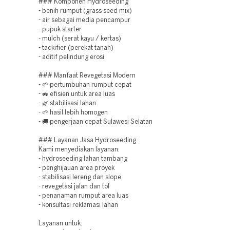
### Komponen Hydroseeding
- benih rumput (grass seed mix)
- air sebagai media pencampur
- pupuk starter
- mulch (serat kayu / kertas)
- tackifier (perekat tanah)
- aditif pelindung erosi
### Manfaat Revegetasi Modern
- 🌱 pertumbuhan rumput cepat
- 🚜 efisien untuk area luas
- 🌿 stabilisasi lahan
- 🌱 hasil lebih homogen
- 🚚 pengerjaan cepat Sulawesi Selatan
### Layanan Jasa Hydroseeding
Kami menyediakan layanan:
- hydroseeding lahan tambang
- penghijauan area proyek
- stabilisasi lereng dan slope
- revegetasi jalan dan tol
- penanaman rumput area luas
- konsultasi reklamasi lahan
Layanan untuk: