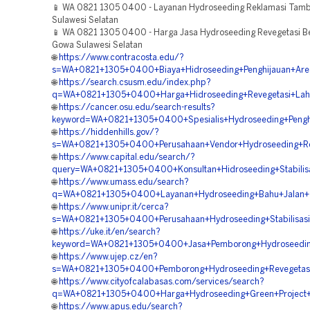
📱 WA 0821 1305 0400 - Layanan Hydroseeding Reklamasi Tam
Sulawesi Selatan
📱 WA 0821 1305 0400 - Harga Jasa Hydroseeding Revegetasi 
Gowa Sulawesi Selatan
🌐
https://www.contracosta.edu/?
s=WA+0821+1305+0400+Biaya+Hidroseeding+Penghijauan+Are
🌐
https://search.csusm.edu/index.php?
q=WA+0821+1305+0400+Harga+Hidroseeding+Revegetasi+Laha
🌐
https://cancer.osu.edu/search-results?
keyword=WA+0821+1305+0400+Spesialis+Hydroseeding+Penghi
🌐
https://hiddenhills.gov/?
s=WA+0821+1305+0400+Perusahaan+Vendor+Hydroseeding+Rek
🌐
https://www.capital.edu/search/?
query=WA+0821+1305+0400+Konsultan+Hidroseeding+Stabilisa
🌐
https://www.umass.edu/search?
q=WA+0821+1305+0400+Layanan+Hydroseeding+Bahu+Jalan+To
🌐
https://www.unipr.it/cerca?
s=WA+0821+1305+0400+Perusahaan+Hydroseeding+Stabilisasi+
🌐
https://uke.it/en/search?
keyword=WA+0821+1305+0400+Jasa+Pemborong+Hydroseeding
🌐
https://www.ujep.cz/en?
s=WA+0821+1305+0400+Pemborong+Hydroseeding+Revegetasi
🌐
https://www.cityofcalabasas.com/services/search?
q=WA+0821+1305+0400+Harga+Hydroseeding+Green+Project+T
🌐
https://www.apus.edu/search?