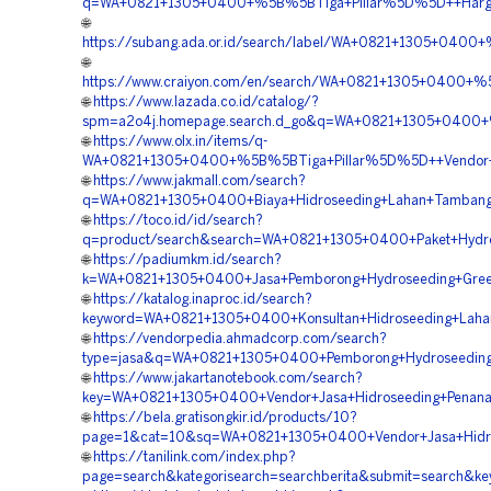
q=WA+0821+1305+0400+%5B%5BTiga+Pillar%5D%5D++Harga+H
🌐
https://subang.ada.or.id/search/label/WA+0821+1305+0400
🌐
https://www.craiyon.com/en/search/WA+0821+1305+0400+%5
🌐
https://www.lazada.co.id/catalog/?
spm=a2o4j.homepage.search.d_go&q=WA+0821+1305+0400+%5
🌐
https://www.olx.in/items/q-
WA+0821+1305+0400+%5B%5BTiga+Pillar%5D%5D++Vendor+Pe
🌐
https://www.jakmall.com/search?
q=WA+0821+1305+0400+Biaya+Hidroseeding+Lahan+Tambang+
🌐
https://toco.id/id/search?
q=product/search&search=WA+0821+1305+0400+Paket+Hydro
🌐
https://padiumkm.id/search?
k=WA+0821+1305+0400+Jasa+Pemborong+Hydroseeding+Green+
🌐
https://katalog.inaproc.id/search?
keyword=WA+0821+1305+0400+Konsultan+Hidroseeding+Laha
🌐
https://vendorpedia.ahmadcorp.com/search?
type=jasa&q=WA+0821+1305+0400+Pemborong+Hydroseeding
🌐
https://www.jakartanotebook.com/search?
key=WA+0821+1305+0400+Vendor+Jasa+Hidroseeding+Penana
🌐
https://bela.gratisongkir.id/products/10?
page=1&cat=10&sq=WA+0821+1305+0400+Vendor+Jasa+Hidros
🌐
https://tanilink.com/index.php?
page=search&kategorisearch=searchberita&submit=search&k