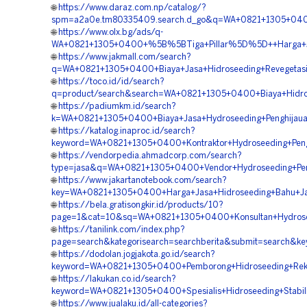
🌐
https://www.daraz.com.np/catalog/?
spm=a2a0e.tm80335409.search.d_go&q=WA+0821+1305+0400
🌐
https://www.olx.bg/ads/q-
WA+0821+1305+0400+%5B%5BTiga+Pillar%5D%5D++Harga+Jasa
🌐
https://www.jakmall.com/search?
q=WA+0821+1305+0400+Biaya+Jasa+Hidroseeding+Revegetasi
🌐
https://toco.id/id/search?
q=product/search&search=WA+0821+1305+0400+Biaya+Hidros
🌐
https://padiumkm.id/search?
k=WA+0821+1305+0400+Biaya+Jasa+Hydroseeding+Penghijaua
🌐
https://katalog.inaproc.id/search?
keyword=WA+0821+1305+0400+Kontraktor+Hydroseeding+Pengh
🌐
https://vendorpedia.ahmadcorp.com/search?
type=jasa&q=WA+0821+1305+0400+Vendor+Hydroseeding+Peng
🌐
https://www.jakartanotebook.com/search?
key=WA+0821+1305+0400+Harga+Jasa+Hidroseeding+Bahu+Jal
🌐
https://bela.gratisongkir.id/products/10?
page=1&cat=10&sq=WA+0821+1305+0400+Konsultan+Hydroseed
🌐
https://tanilink.com/index.php?
page=search&kategorisearch=searchberita&submit=search&k
🌐
https://dodolan.jogjakota.go.id/search?
keyword=WA+0821+1305+0400+Pemborong+Hidroseeding+Rekl
🌐
https://lakukan.co.id/search?
keyword=WA+0821+1305+0400+Spesialis+Hidroseeding+Stabili
🌐
https://www.jualaku.id/all-categories?