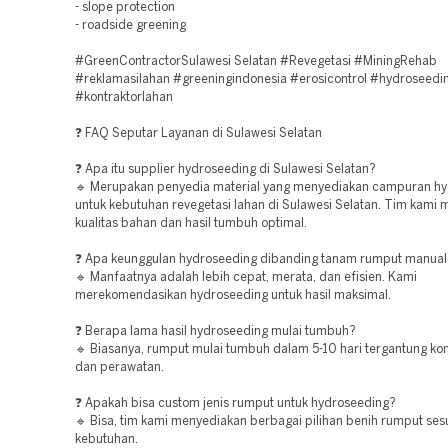
- slope protection
- roadside greening
#GreenContractorSulawesi Selatan #Revegetasi #MiningRehab
#reklamasilahan #greeningindonesia #erosicontrol #hydroseedi
#kontraktorlahan
❓ FAQ Seputar Layanan di Sulawesi Selatan
❓ Apa itu supplier hydroseeding di Sulawesi Selatan?
🔹 Merupakan penyedia material yang menyediakan campuran h
untuk kebutuhan revegetasi lahan di Sulawesi Selatan. Tim kami
kualitas bahan dan hasil tumbuh optimal.
❓ Apa keunggulan hydroseeding dibanding tanam rumput manual
🔹 Manfaatnya adalah lebih cepat, merata, dan efisien. Kami
merekomendasikan hydroseeding untuk hasil maksimal.
❓ Berapa lama hasil hydroseeding mulai tumbuh?
🔹 Biasanya, rumput mulai tumbuh dalam 5-10 hari tergantung kon
dan perawatan.
❓ Apakah bisa custom jenis rumput untuk hydroseeding?
🔹 Bisa, tim kami menyediakan berbagai pilihan benih rumput ses
kebutuhan.