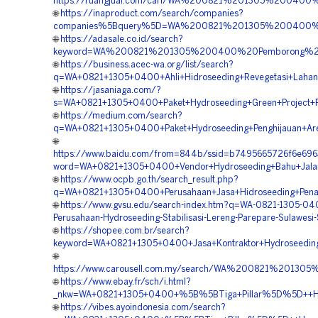
https://ruangjual.com/cari/WA%200821%201305%200400
🌐
https://inaproduct.com/search/companies?
companies%5Bquery%5D=WA%200821%201305%200400%20
🌐
https://adasale.co.id/search?
keyword=WA%200821%201305%200400%20Pemborong%20Hid
🌐
https://business.acec-wa.org/list/search?
q=WA+0821+1305+0400+Ahli+Hidroseeding+Revegetasi+Lahan+
🌐
https://jasaniaga.com/?
s=WA+0821+1305+0400+Paket+Hydroseeding+Green+Project+P
🌐
https://medium.com/search?
q=WA+0821+1305+0400+Paket+Hydroseeding+Penghijauan+Are
🌐
https://www.baidu.com/from=844b/ssid=b7495665726f6e69
word=WA+0821+1305+0400+Vendor+Hydroseeding+Bahu+Jalan+
🌐
https://www.ocpb.go.th/search_result.php?
q=WA+0821+1305+0400+Perusahaan+Jasa+Hidroseeding+Pena
🌐
https://www.gvsu.edu/search-index.htm?q=WA-0821-1305-04
Perusahaan-Hydroseeding-Stabilisasi-Lereng-Parepare-Sulawesi-
🌐
https://shopee.com.br/search?
keyword=WA+0821+1305+0400+Jasa+Kontraktor+Hydroseeding+S
🌐
https://www.carousell.com.my/search/WA%200821%2013
🌐
https://www.ebay.fr/sch/i.html?
_nkw=WA+0821+1305+0400+%5B%5BTiga+Pillar%5D%5D++Harg
🌐
https://vibes.ayoindonesia.com/search?