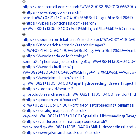
🌐
https://tw.carousell.com/search/WA%200821%201305%2
🌐
https://www.ebay.co.kr/search?
search=WA+0821+1305+0400+%5B%5BTiga+Pillar%5D%5D++Kon
🌐
https://vibes.ayoindonesia.com/search?
q=WA+0821+1305+0400+%5B%5BTiga+Pillar%5D%5D++Jasa+Pem
🌐
https://kebumen.terdekat.or.id/search/label/WA+0821+1305
🌐
https://stock.adobe.com/id/search/images?
k=WA+0821+1305+0400+%5B%5BTiga+Pillar%5D%5D++Pemboron
🌐
https://www.lazada.co.id/catalog/?
spm=a2o4j.homepage.search.d_go&q=WA+0821+1305+0400+%5
🌐
https://www.olx.in/items/q-
WA+0821+1305+0400+%5B%5BTiga+Pillar%5D%5D++Vendor+Hid
🌐
https://www.jakmall.com/search?
q=WA+0821+1305+0400+Biaya+Hydroseeding+Green+Project+Pi
🌐
https://toco.id/id/search?
q=product/search&search=WA+0821+1305+0400+Vendor+Hidr
🌐
https://padiumkm.id/search?
k=WA+0821+1305+0400+Kontraktor+Hydroseeding+Reklamasi+L
🌐
https://katalog.inaproc.id/search?
keyword=WA+0821+1305+0400+Spesialis+Hidroseeding+Revege
🌐
https://vendorpedia.ahmadcorp.com/search?
type=jasa&q=WA+0821+1305+0400+Ahli+Hidroseeding+Land+Sc
🌐
https://www.jakartanotebook.com/search?