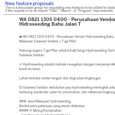
New feature proposals
This is a discussion group for requesting new features to be added to Vanta
if the request is for an import "Filter", "Macro", or "Program" improvement.
WA 0821 1305 0400 - Perusahaan Vendo
Hidroseeding Bahu Jalan T
☎️ WA 0821 1305 0400 - Perusahaan Vendor Hidroseeding Bahu J
Makassar Sulawesi Selatan | Tiga Pillar
Hubungi segera Tiga Pillar untuk Info💰 Harga Hydroseeding Terba
Sulawesi Selatan
🌱 Hydroseeding adalah metode revegetasi dengan menyemprotk
benih ke lahan.
Lahan terbuka rentan longsor dan degradasi lingkungan.
Di Sulawesi Selatan, kebutuhan jasa hydroseeding meningkat unt
tambang, konstruksi, jalan tol, perumahan, dan reklamasi lingkung
### Jenis Pekerjaan Hydroseeding
Berikut jenis pekerjaan yang umum dilakukan:
#### 🌱 Mining Reclamation