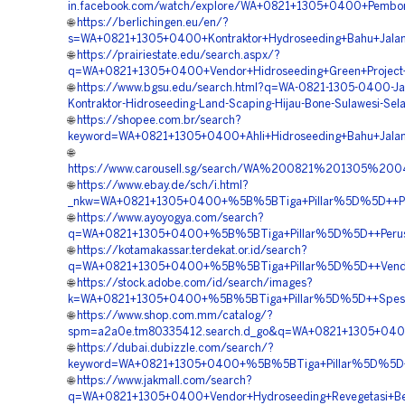
in.facebook.com/watch/explore/WA+0821+1305+0400+Pemboro
🌐
https://berlichingen.eu/en/?
s=WA+0821+1305+0400+Kontraktor+Hydroseeding+Bahu+Jalan+
🌐
https://prairiestate.edu/search.aspx/?
q=WA+0821+1305+0400+Vendor+Hidroseeding+Green+Project+
🌐
https://www.bgsu.edu/search.html?q=WA-0821-1305-0400-Ja
Kontraktor-Hidroseeding-Land-Scaping-Hijau-Bone-Sulawesi-Sel
🌐
https://shopee.com.br/search?
keyword=WA+0821+1305+0400+Ahli+Hidroseeding+Bahu+Jalan+
🌐
https://www.carousell.sg/search/WA%200821%201305%2
🌐
https://www.ebay.de/sch/i.html?
_nkw=WA+0821+1305+0400+%5B%5BTiga+Pillar%5D%5D++Pembo
🌐
https://www.ayoyogya.com/search?
q=WA+0821+1305+0400+%5B%5BTiga+Pillar%5D%5D++Perusaha
🌐
https://kotamakassar.terdekat.or.id/search?
q=WA+0821+1305+0400+%5B%5BTiga+Pillar%5D%5D++Vendor+P
🌐
https://stock.adobe.com/id/search/images?
k=WA+0821+1305+0400+%5B%5BTiga+Pillar%5D%5D++Spesialis
🌐
https://www.shop.com.mm/catalog/?
spm=a2a0e.tm80335412.search.d_go&q=WA+0821+1305+0400+
🌐
https://dubai.dubizzle.com/search/?
keyword=WA+0821+1305+0400+%5B%5BTiga+Pillar%5D%5D++Jasa
🌐
https://www.jakmall.com/search?
q=WA+0821+1305+0400+Vendor+Hydroseeding+Revegetasi+Ben