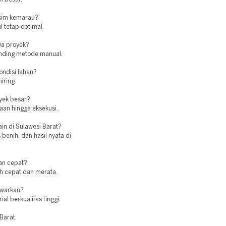
usim kemarau?
l tetap optimal.
ya proyek?
banding metode manual.
ndisi lahan?
iring.
oyek besar?
aan hingga eksekusi.
ain di Sulawesi Barat?
enih, dan hasil nyata di
an cepat?
ih cepat dan merata.
awarkan?
l berkualitas tinggi.
Barat.