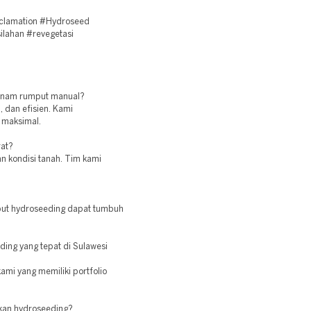
clamation #Hydroseed
ilahan #revegetasi
tanam rumput manual?
 dan efisien. Kami
 maksimal.
rat?
dan kondisi tanah. Tim kami
mput hydroseeding dapat tumbuh
ing yang tepat di Sulawesi
ami yang memiliki portfolio
kan hydroseeding?