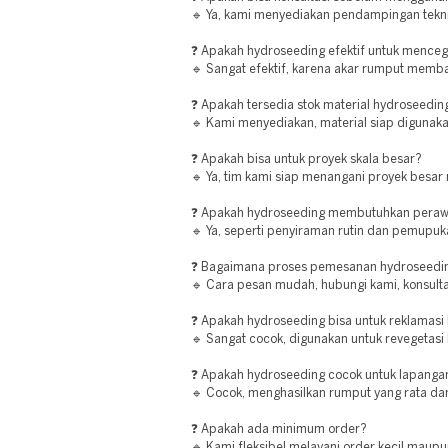
🔹 Ya, kami menyediakan pendampingan tekni
❓ Apakah hydroseeding efektif untuk menceg
🔹 Sangat efektif, karena akar rumput memb
❓ Apakah tersedia stok material hydroseedin
🔹 Kami menyediakan, material siap digunaka
❓ Apakah bisa untuk proyek skala besar?
🔹 Ya, tim kami siap menangani proyek besar
❓ Apakah hydroseeding membutuhkan peraw
🔹 Ya, seperti penyiraman rutin dan pemupuk
❓ Bagaimana proses pemesanan hydroseeding
🔹 Cara pesan mudah, hubungi kami, konsultas
❓ Apakah hydroseeding bisa untuk reklamasi
🔹 Sangat cocok, digunakan untuk revegetasi l
❓ Apakah hydroseeding cocok untuk lapanga
🔹 Cocok, menghasilkan rumput yang rata dan
❓ Apakah ada minimum order?
🔹 Kami fleksibel melayani order kecil maupu