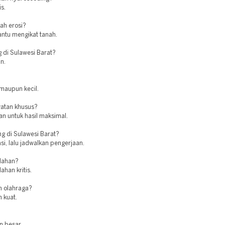
s.
ah erosi?
antu mengikat tanah.
g di Sulawesi Barat?
n.
 maupun kecil.
atan khusus?
an untuk hasil maksimal.
 di Sulawesi Barat?
i, lalu jadwalkan pengerjaan.
 lahan?
ahan kritis.
n olahraga?
 kuat.
n besar.