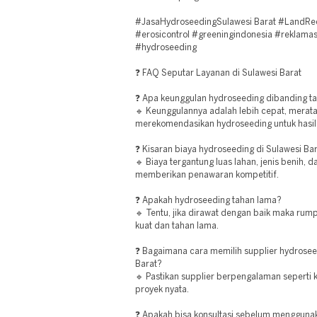
#JasaHydroseedingSulawesi Barat #LandRe
#erosicontrol #greeningindonesia #reklamas
#hydroseeding
❓ FAQ Seputar Layanan di Sulawesi Barat
❓ Apa keunggulan hydroseeding dibanding 
🔹 Keunggulannya adalah lebih cepat, merata,
merekomendasikan hydroseeding untuk hasil
❓ Kisaran biaya hydroseeding di Sulawesi Ba
🔹 Biaya tergantung luas lahan, jenis benih, 
memberikan penawaran kompetitif.
❓ Apakah hydroseeding tahan lama?
🔹 Tentu, jika dirawat dengan baik maka ru
kuat dan tahan lama.
❓ Bagaimana cara memilih supplier hydroseed
Barat?
🔹 Pastikan supplier berpengalaman seperti k
proyek nyata.
❓ Apakah bisa konsultasi sebelum mengguna