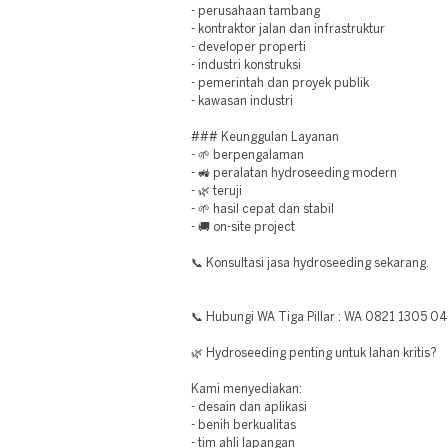
- perusahaan tambang
- kontraktor jalan dan infrastruktur
- developer properti
- industri konstruksi
- pemerintah dan proyek publik
- kawasan industri
### Keunggulan Layanan
- 🌱 berpengalaman
- 🚜 peralatan hydroseeding modern
- 🌿 teruji
- 🌱 hasil cepat dan stabil
- 🚚 on-site project
📞 Konsultasi jasa hydroseeding sekarang.
📞 Hubungi WA Tiga Pillar : WA 0821 1305 0
🌿 Hydroseeding penting untuk lahan kritis?
Kami menyediakan:
- desain dan aplikasi
- benih berkualitas
- tim ahli lapangan