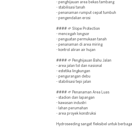
- penghijauan area bekas tambang
- stabilisasi tanah
- penanaman rumput cepat tumbuh
- pengendalian erosi
#### 🌱 Slope Protection
- mencegah longsor
- penguatan permukaan tanah
- penanaman di area miring
- kontrol aliran air hujan
#### 🌱 Penghijauan Bahu Jalan
- area jalan tol dan nasional
- estetika lingkungan
- pengurangan debu
- stabilisasi tepi jalan
#### 🌱 Penanaman Area Luas
- stadion dan lapangan
- kawasan industri
- lahan perumahan
- area proyek konstruksi
Hydroseeding sangat fleksibel untuk berbag