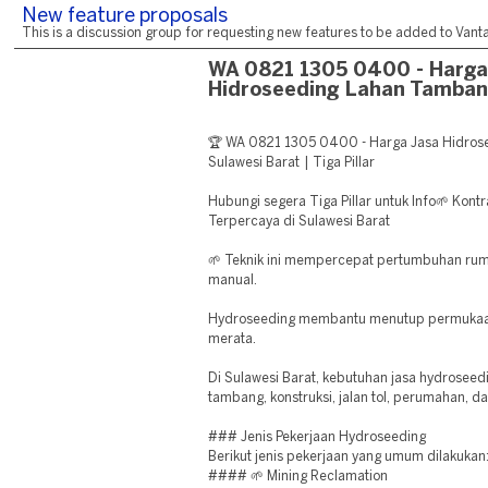
New feature proposals
This is a discussion group for requesting new features to be added to Vantag
WA 0821 1305 0400 - Harga
Hidroseeding Lahan Tamba
🏆 WA 0821 1305 0400 - Harga Jasa Hidro
Sulawesi Barat | Tiga Pillar
Hubungi segera Tiga Pillar untuk Info🌱 Kont
Terpercaya di Sulawesi Barat
🌱 Teknik ini mempercepat pertumbuhan ru
manual.
Hydroseeding membantu menutup permukaan
merata.
Di Sulawesi Barat, kebutuhan jasa hydroseed
tambang, konstruksi, jalan tol, perumahan, d
### Jenis Pekerjaan Hydroseeding
Berikut jenis pekerjaan yang umum dilakukan
#### 🌱 Mining Reclamation