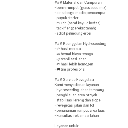
### Material dan Campuran
- benih rumput (grass seed mix)
- air sebagai media pencampur
- pupuk starter
- mulch (serat kayu / kertas)
- tackifier (perekat tanah)
- aditif pelindung erosi
### Keunggulan Hydroseeding
- 🌱 hasil merata
- 🚜 hemat biaya tenaga
- 🌿 stabilisasi lahan
- 🌱 hasil lebih homogen
- 🚚 tim profesional
### Service Revegetasi
Kami menyediakan layanan:
- hydroseeding lahan tambang
- penghijauan area proyek
- stabilisasi lereng dan slope
- revegetasi jalan dan tol
- penanaman rumput area luas
- konsultasi reklamasi lahan
Layanan untuk: