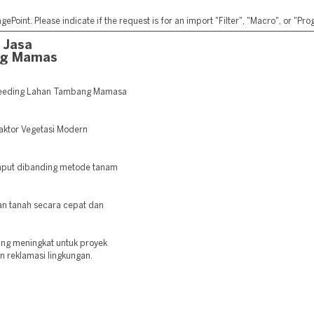
ePoint. Please indicate if the request is for an import "Filter", "Macro", or "P
 Jasa
ng Mamas
seeding Lahan Tambang Mamasa
raktor Vegetasi Modern
mput dibanding metode tanam
 tanah secara cepat dan
ing meningkat untuk proyek
an reklamasi lingkungan.
: