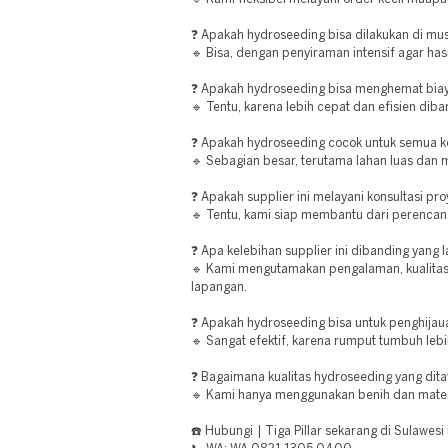
❓ Apakah hydroseeding bisa dilakukan di m
🔹 Bisa, dengan penyiraman intensif agar hasi
❓ Apakah hydroseeding bisa menghemat bia
🔹 Tentu, karena lebih cepat dan efisien di
❓ Apakah hydroseeding cocok untuk semua ko
🔹 Sebagian besar, terutama lahan luas dan m
❓ Apakah supplier ini melayani konsultasi pr
🔹 Tentu, kami siap membantu dari perencan
❓ Apa kelebihan supplier ini dibanding yang l
🔹 Kami mengutamakan pengalaman, kualitas b
lapangan.
❓ Apakah hydroseeding bisa untuk penghijau
🔹 Sangat efektif, karena rumput tumbuh leb
❓ Bagaimana kualitas hydroseeding yang dit
🔹 Kami hanya menggunakan benih dan materia
☎️ Hubungi | Tiga Pillar sekarang di Sulawesi 