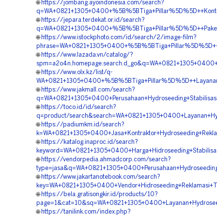
🌐
https://jombang.ayoindonesia.com/search?
q=WA+0821+1305+0400+%5B%5BTiga+Pillar%5D%5D++Kontrakt
🌐
https://jepara.terdekat.or.id/search?
q=WA+0821+1305+0400+%5B%5BTiga+Pillar%5D%5D++Paket+Hyd
🌐
https://www.istockphoto.com/id/search/2/image-film?
phrase=WA+0821+1305+0400+%5B%5BTiga+Pillar%5D%5D++Spe
🌐
https://www.lazada.vn/catalog/?
spm=a2o4n.homepage.search.d_go&q=WA+0821+1305+0400+%5
🌐
https://www.olx.kz/list/q-
WA+0821+1305+0400+%5B%5BTiga+Pillar%5D%5D++Layanan+Hi
🌐
https://www.jakmall.com/search?
q=WA+0821+1305+0400+Perusahaan+Hydroseeding+Stabilisasi+
🌐
https://toco.id/id/search?
q=product/search&search=WA+0821+1305+0400+Layanan+Hydr
🌐
https://padiumkm.id/search?
k=WA+0821+1305+0400+Jasa+Kontraktor+Hydroseeding+Rekla
🌐
https://katalog.inaproc.id/search?
keyword=WA+0821+1305+0400+Harga+Hidroseeding+Stabilisasi
🌐
https://vendorpedia.ahmadcorp.com/search?
type=jasa&q=WA+0821+1305+0400+Perusahaan+Hydroseeding+G
🌐
https://www.jakartanotebook.com/search?
key=WA+0821+1305+0400+Vendor+Hidroseeding+Reklamasi+Ta
🌐
https://bela.gratisongkir.id/products/10?
page=1&cat=10&sq=WA+0821+1305+0400+Layanan+Hydroseedin
🌐
https://tanilink.com/index.php?