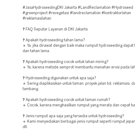
#JasaHydroseedingDKI Jakarta #LandReclamation #Hydroseed
#greenproject #revegetasi #landreclamation #kontraktorlahan
#reklamasilahan
❓ FAQ Seputar Layanan di DKI Jakarta
❓ Apakah hydroseeding tahan lama?
🔹 Ya, jika dirawat dengan baik maka rumput hydroseeding dapat
dan tahan lama.
❓ Apakah hydroseeding cocok untuk lahan miring?
🔹 Ya, karena metode semprot membantu menahan erosi pada lah
❓ Hydroseeding digunakan untuk apa saja?
🔹 Sering diaplikasikan untuk taman, proyek jalan tol, reklamasi, 
tambang.
❓ Apakah hydroseeding cocok untuk taman rumah?
🔹 Cocok, karena menghasilkan rumput yang merata dan cepat t
❓ Jenis rumput apa saja yang tersedia untuk hydroseeding?
🔹 Kami menyediakan berbagai jenis rumput seperti rumput jepa
dll.