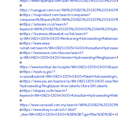
https://www.ruparupa.com/jual/WA%200821%201305%200
🌐
https://ruangjual.com/cari/WA%200821%201305%200400
🌐
https://inaproduct.com/search/companies?
companies%5Bquery%5D=WA%200821%201305%200400%20S
🌐
https://adasale.co.id/search?
keyword=WA%200821%201305%200400%20Ahli%20Hydrose
🌐
https://business.ottawabot.ca/list/search?
q=WA+0821+1305+0400+Pemborong+Hidroseeding+Reklamasi+L
🌐
https://www.sewa-
rumah.net/search/WA+0821+1305+0400+Konsultan+Hydroseedi
🌐
https://www.waze.com/discuss/search?
q=WA+0821+1305+0400+Vendor+Hydroseeding+Penghijauan+Ar
🌐
https://www.kochbar.de/rezepte/WA+0821+1305+0400+Biaya+
🌐
https://njsds.nj.gov/?
s=sssss&submit=WA+0821+1305+0400+Paket+Hidroseeding+Lan
🌐
https://www.ysu.am/explore?q=WA-0821-1305-0400-Jasa-Pe
Hydroseeding-Penghijauan-Area-Jakarta-Utara-DKI-Jakarta
🌐
https://shopee.co.th/search?
keyword=WA+0821+1305+0400+Konsultan+Hydroseeding+Rekla
🌐
https://www.carousell.com.my/search/WA%200821%2013
🌐
https://www.ebay.co.uk/sch/i.html?
_nkw=WA+0821+1305+0400+%5B%5BTiga+Pillar%5D%5D++Spesi