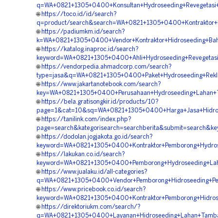
q=WA+0821+1305+0400+Konsultan+Hydroseeding+Revegetasi+
🌐
https://toco.id/id/search?
q=product/search&search=WA+0821+1305+0400+Kontraktor+H
🌐
https://padiumkm.id/search?
k=WA+0821+1305+0400+Vendor+Kontraktor+Hidroseeding+Bahu
🌐
https://katalog.inaproc.id/search?
keyword=WA+0821+1305+0400+Ahli+Hydroseeding+Revegetasi
🌐
https://vendorpedia.ahmadcorp.com/search?
type=jasa&q=WA+0821+1305+0400+Paket+Hydroseeding+Rekla
🌐
https://www.jakartanotebook.com/search?
key=WA+0821+1305+0400+Perusahaan+Hydroseeding+Lahan+T
🌐
https://bela.gratisongkir.id/products/10?
page=1&cat=10&sq=WA+0821+1305+0400+Harga+Jasa+Hidrose
🌐
https://tanilink.com/index.php?
page=search&kategorisearch=searchberita&submit=search&k
🌐
https://dodolan.jogjakota.go.id/search?
keyword=WA+0821+1305+0400+Kontraktor+Pemborong+Hydrose
🌐
https://lakukan.co.id/search?
keyword=WA+0821+1305+0400+Pemborong+Hydroseeding+Lah
🌐
https://www.jualaku.id/all-categories?
q=WA+0821+1305+0400+Vendor+Pemborong+Hidroseeding+Peng
🌐
https://www.pricebook.co.id/search?
keyword=WA+0821+1305+0400+Kontraktor+Pemborong+Hidrose
🌐
https://direktoriukm.com/search/?
q=WA+0821+1305+0400+Layanan+Hidroseeding+Lahan+Tamban