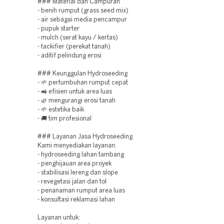
### Material dan Campuran
- benih rumput (grass seed mix)
- air sebagai media pencampur
- pupuk starter
- mulch (serat kayu / kertas)
- tackifier (perekat tanah)
- aditif pelindung erosi
### Keunggulan Hydroseeding
- 🌱 pertumbuhan rumput cepat
- 🚜 efisien untuk area luas
- 🌿 mengurangi erosi tanah
- 🌱 estetika baik
- 🚚 tim profesional
### Layanan Jasa Hydroseeding
Kami menyediakan layanan:
- hydroseeding lahan tambang
- penghijauan area proyek
- stabilisasi lereng dan slope
- revegetasi jalan dan tol
- penanaman rumput area luas
- konsultasi reklamasi lahan
Layanan untuk: