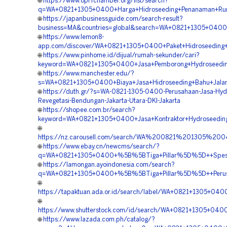
🌐
https://www.oprfchamber.org/list/search?
q=WA+0821+1305+0400+Harga+Hidroseeding+Penanaman+Rump
🌐
https://japanbusinessguide.com/search-result?
business=MA&countries=global&search=WA+0821+1305+0400+Ve
🌐
https://www.lemon8-
app.com/discover/WA+0821+1305+0400+Paket+Hidroseeding+
🌐
https://www.pinhome.id/dijual/rumah-sekunder/cari?
keyword=WA+0821+1305+0400+Jasa+Pemborong+Hydroseeding+
🌐
https://www.manchester.edu/?
s=WA+0821+1305+0400+Biaya+Jasa+Hidroseeding+Bahu+Jalan+
🌐
https://duth.gr/?s=WA-0821-1305-0400-Perusahaan-Jasa-Hyd
Revegetasi-Bendungan-Jakarta-Utara-DKI-Jakarta
🌐
https://shopee.com.br/search?
keyword=WA+0821+1305+0400+Jasa+Kontraktor+Hydroseeding+
🌐
https://nz.carousell.com/search/WA%200821%201305%
🌐
https://www.ebay.cn/newcms/search/?
q=WA+0821+1305+0400+%5B%5BTiga+Pillar%5D%5D++Spesialis
🌐
https://lamongan.ayoindonesia.com/search?
q=WA+0821+1305+0400+%5B%5BTiga+Pillar%5D%5D++Perusahaa
🌐
https://tapaktuan.ada.or.id/search/label/WA+0821+1305+0
🌐
https://www.shutterstock.com/id/search/WA+0821+1305+040
🌐
https://www.lazada.com.ph/catalog/?