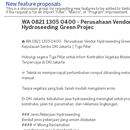
New feature proposals
This is a discussion group for requesting new features to be added to Vanta
if the request is for an import "Filter", "Macro", or "Program" improvement.
WA 0821 1305 0400 - Perusahaan Vendo
Hydroseeding Green Projec
☎️ WA 0821 1305 0400 - Perusahaan Vendor Hydroseeding Green
Kepulauan Seribu DKI Jakarta | Tiga Pillar
Hubungi segera Tiga Pillar untuk Info🌱 Kontraktor Vegetasi Mode
Terpercaya di DKI Jakarta
🌱 Teknik ini mempercepat pertumbuhan rumput dibanding met
manual.
Tanpa vegetasi yang baik, tanah mudah mengalami erosi.
Di DKI Jakarta, kebutuhan jasa hydroseeding meningkat untuk pr
konstruksi, jalan tol, perumahan, dan reklamasi lingkungan.
### Jenis Pekerjaan Hydroseeding
Berikut jenis pekerjaan yang umum dilakukan:
#### 🌱 Mining Reclamation