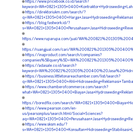
🌐
https://www.pricebook.co.id/search?
keyword=WA+0821+1305+0400+Kontraktor+Hydroseeding+Laha
🌐
https://direktoriukm.com/search/?
q=WA+0821+1305+0400+Harga+Jasa+Hydroseeding+Reklamasi+
🌐
https://blog.fastwork.id/?
s=WA+0821+1305+0400+Perusahaan+Jasa+Hidroseeding+Revege
🌐
https://www.ruparupa.com/jual/WA%200821%201305%20
🌐
https://ruangjual.com/cari/WA%200821%201305%200400
🌐
https://inaproduct.com/search/companies?
companies%5Bquery%5D=WA%200821%201305%200400%20
🌐
https://adasale.co.id/search?
keyword=WA%200821%201305%200400%20Jasa%20Hidros
🌐
https://business.littletonareachamber.com/list/search?
q=WA+0821+1305+0400+Ahli+Hidroseeding+Reklamasi+Tamban
🌐
https://www.chamberofcommerce.com/search?
what=WA+0821+1305+0400+Biaya+Jasa+Hydroseeding+Reklama
🌐
https://boredflix.com/search/WA+0821+1305+0400+Biaya+Hid
🌐
https://www.pearson.com/en-
us/pearsonplus/search.html/Social+Sciences?
aq=WA+0821+1305+0400+Perusahaan+Jasa+Hydroseeding+Rekl
🌐
https://www.sksm.edu/?
s=WA+0821+1305+0400+Konsultan+Hidroseeding+Stabilisasi+L