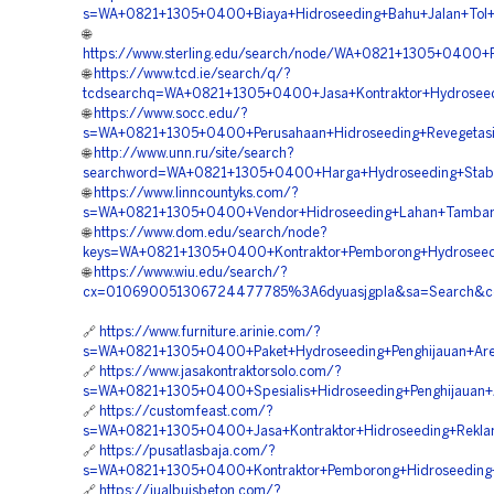
s=WA+0821+1305+0400+Biaya+Hidroseeding+Bahu+Jalan+Tol+J
🌐
https://www.sterling.edu/search/node/WA+0821+1305+0400+P
🌐
https://www.tcd.ie/search/q/?
tcdsearchq=WA+0821+1305+0400+Jasa+Kontraktor+Hydroseedi
🌐
https://www.socc.edu/?
s=WA+0821+1305+0400+Perusahaan+Hidroseeding+Revegetasi+
🌐
http://www.unn.ru/site/search?
searchword=WA+0821+1305+0400+Harga+Hydroseeding+Stabilis
🌐
https://www.linncountyks.com/?
s=WA+0821+1305+0400+Vendor+Hidroseeding+Lahan+Tambang
🌐
https://www.dom.edu/search/node?
keys=WA+0821+1305+0400+Kontraktor+Pemborong+Hydroseedi
🌐
https://www.wiu.edu/search/?
cx=010690051306724477785%3A6dyuasjgpla&sa=Search&cof
🔗
https://www.furniture.arinie.com/?
s=WA+0821+1305+0400+Paket+Hydroseeding+Penghijauan+Area
🔗
https://www.jasakontraktorsolo.com/?
s=WA+0821+1305+0400+Spesialis+Hidroseeding+Penghijauan+
🔗
https://customfeast.com/?
s=WA+0821+1305+0400+Jasa+Kontraktor+Hidroseeding+Reklam
🔗
https://pusatlasbaja.com/?
s=WA+0821+1305+0400+Kontraktor+Pemborong+Hidroseeding+R
🔗
https://jualbuisbeton.com/?