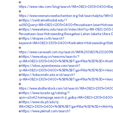
🌐
https://www.roku.com/blog/search/WA+0821+1305+0400+Biaya
🌐
https://www.newnancowetachamber.org/list/searchalpha/WA
🌐
https://centralmethodist.edu/?
ss360Query=WA+0821+1305+0400+Perusahaan+Jasa+Hidroseedin
🌐
https://www.wtamu.edu/search/index.html?q=WA-0821-1305
Perusahaan-Jasa-Hidroseeding-Revegetasi-Lahan-Jakarta-Utara-D
🌐
https://shopee.co.th/search?
keyword=WA+0821+1305+0400+Kontraktor+Hidroseeding+Stabil
🌐
https://www.carousell.com.my/search/WA%200821%201
🌐
https://www.ebay.cn/newcms/search/?
q=WA+0821+1305+0400+%5B%5BTiga+Pillar%5D%5D++Kontrak
🌐
https://vibes.ayoindonesia.com/search?
q=WA+0821+1305+0400+%5B%5BTiga+Pillar%5D%5D++Vendor+H
🌐
https://kotacimahi.ada.or.id/search?
q=WA+0821+1305+0400+%5B%5BTiga+Pillar%5D%5D++Vendor+K
🌐
https://www.shutterstock.com/id/search/WA+0821+1305+04
🌐
https://www.lazada.sg/catalog/?
spm=a2o42.homepage.search.d_go&q=WA+0821+1305+0400+%
🌐
https://www.olx.pt/ads/q-
WA+0821+1305+0400+%5B%5BTiga+Pillar%5D%5D++Ahli+Hydro
🌐
https://www.jakmall.com/search?