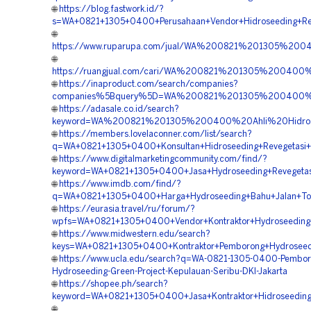
🌐
https://blog.fastwork.id/?
s=WA+0821+1305+0400+Perusahaan+Vendor+Hidroseeding+Rev
🌐
https://www.ruparupa.com/jual/WA%200821%201305%20
🌐
https://ruangjual.com/cari/WA%200821%201305%20040
🌐
https://inaproduct.com/search/companies?
companies%5Bquery%5D=WA%200821%201305%200400%20
🌐
https://adasale.co.id/search?
keyword=WA%200821%201305%200400%20Ahli%20Hidrose
🌐
https://members.lovelaconner.com/list/search?
q=WA+0821+1305+0400+Konsultan+Hidroseeding+Revegetasi+
🌐
https://www.digitalmarketingcommunity.com/find/?
keyword=WA+0821+1305+0400+Jasa+Hydroseeding+Revegetasi
🌐
https://www.imdb.com/find/?
q=WA+0821+1305+0400+Harga+Hydroseeding+Bahu+Jalan+Tol+
🌐
https://eurasia.travel/ru/forum/?
wpfs=WA+0821+1305+0400+Vendor+Kontraktor+Hydroseeding+
🌐
https://www.midwestern.edu/search?
keys=WA+0821+1305+0400+Kontraktor+Pemborong+Hydroseedi
🌐
https://www.ucla.edu/search?q=WA-0821-1305-0400-Pembor
Hydroseeding-Green-Project-Kepulauan-Seribu-DKI-Jakarta
🌐
https://shopee.ph/search?
keyword=WA+0821+1305+0400+Jasa+Kontraktor+Hidroseeding
🌐