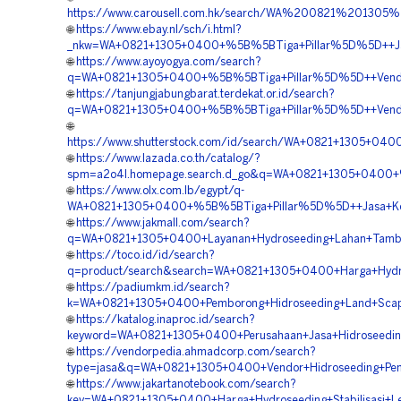
https://www.carousell.com.hk/search/WA%200821%2013
🌐
https://www.ebay.nl/sch/i.html?
_nkw=WA+0821+1305+0400+%5B%5BTiga+Pillar%5D%5D++Jasa+K
🌐
https://www.ayoyogya.com/search?
q=WA+0821+1305+0400+%5B%5BTiga+Pillar%5D%5D++Vendor+
🌐
https://tanjungjabungbarat.terdekat.or.id/search?
q=WA+0821+1305+0400+%5B%5BTiga+Pillar%5D%5D++Vendor+H
🌐
https://www.shutterstock.com/id/search/WA+0821+1305+040
🌐
https://www.lazada.co.th/catalog/?
spm=a2o4l.homepage.search.d_go&q=WA+0821+1305+0400+%5B
🌐
https://www.olx.com.lb/egypt/q-
WA+0821+1305+0400+%5B%5BTiga+Pillar%5D%5D++Jasa+Kontra
🌐
https://www.jakmall.com/search?
q=WA+0821+1305+0400+Layanan+Hydroseeding+Lahan+Tamban
🌐
https://toco.id/id/search?
q=product/search&search=WA+0821+1305+0400+Harga+Hydros
🌐
https://padiumkm.id/search?
k=WA+0821+1305+0400+Pemborong+Hidroseeding+Land+Scapin
🌐
https://katalog.inaproc.id/search?
keyword=WA+0821+1305+0400+Perusahaan+Jasa+Hidroseeding
🌐
https://vendorpedia.ahmadcorp.com/search?
type=jasa&q=WA+0821+1305+0400+Vendor+Hidroseeding+Pen
🌐
https://www.jakartanotebook.com/search?
key=WA+0821+1305+0400+Harga+Hydroseeding+Stabilisasi+Ler