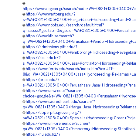
🌐
https://www.aegean.gr/search/node/WA+0821+1305+0400+Ven
🌐
https://www.wartburg.edu/?
s=WA+0821+1305+0400+Harga+Jasa+Hidroseeding+Land+Scapin
🌐
https://www.nobts.edu/search/default.html?
q=ssssss#gsc.tab=0&gsc.q=WA+0821+1305+0400+Perusahaan+J
🌐
https://www.kth.se/search?
q=WA+0821+1305+0400+Perusahaan+Vendor+Hidroseeding+Land
🌐
https://admissions.pitt.edu/?
s=WA+0821+1305+0400+Pemborong+Hidroseeding+Revegetasi+
🌐
https://aku.edu.tr/?
s=WA+0821+1305+0400+Jasa+Kontraktor+Hidroseeding+Reklam
🌐
https://www.ferris.edu/search/index.htm?ie=UTF-
8&q=WA+0821+1305+0400+Jasa+Hydroseeding+Reklamasi+Laha
🌐
https://prcc.edu/?
s=WA+0821+1305+0400+Perusahaan+Jasa+Hidroseeding+Pena
🌐
https://www.umw.edu/?search-
choice=google&s=WA+0821+1305+0400+Perusahaan+Hydroseed
🌐
https://www.sacredheart.edu/search/?
q=WA+0821+1305+0400+Harga+Jasa+Hydroseeding+Reklamasi+
🌐
https://upperpittsgrovenj.org/?
s=WA+0821+1305+0400+Spesialis+Hydroseeding+Green+Project
🌐
https://www.uni-bremen.de/suchen?
q=WA+0821+1305+0400+Pemborong+Hidroseeding+Stabilisasi+
🌐
https://nu.edu.kz/?