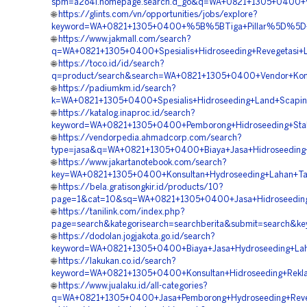
spm=a2o4l.homepage.search.d_go&q=WA+0821+1305+0400+%5
🌐
https://glints.com/vn/opportunities/jobs/explore?
keyword=WA+0821+1305+0400+%5B%5BTiga+Pillar%5D%5D++Ahl
🌐
https://www.jakmall.com/search?
q=WA+0821+1305+0400+Spesialis+Hidroseeding+Revegetasi+La
🌐
https://toco.id/id/search?
q=product/search&search=WA+0821+1305+0400+Vendor+Kontrak
🌐
https://padiumkm.id/search?
k=WA+0821+1305+0400+Spesialis+Hidroseeding+Land+Scaping+
🌐
https://katalog.inaproc.id/search?
keyword=WA+0821+1305+0400+Pemborong+Hidroseeding+Stabil
🌐
https://vendorpedia.ahmadcorp.com/search?
type=jasa&q=WA+0821+1305+0400+Biaya+Jasa+Hidroseeding+R
🌐
https://www.jakartanotebook.com/search?
key=WA+0821+1305+0400+Konsultan+Hydroseeding+Lahan+Tam
🌐
https://bela.gratisongkir.id/products/10?
page=1&cat=10&sq=WA+0821+1305+0400+Jasa+Hidroseeding+R
🌐
https://tanilink.com/index.php?
page=search&kategorisearch=searchberita&submit=search&
🌐
https://dodolan.jogjakota.go.id/search?
keyword=WA+0821+1305+0400+Biaya+Jasa+Hydroseeding+Laha
🌐
https://lakukan.co.id/search?
keyword=WA+0821+1305+0400+Konsultan+Hidroseeding+Reklam
🌐
https://www.jualaku.id/all-categories?
q=WA+0821+1305+0400+Jasa+Pemborong+Hydroseeding+Revege