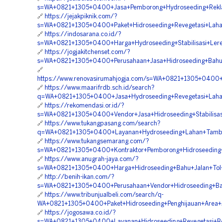
s=WA+0821+1305+0400+Jasa+Pemborong+Hydroseeding+Rekla
🔗
https://jejakpiknik.com/?
s=WA+0821+1305+0400+Paket+Hidroseeding+Revegetasi+Lahan
🔗
https://indosarana.co.id/?
s=WA+0821+1305+0400+Harga+Hydroseeding+Stabilisasi+Lere
🔗
https://jogjakitchenset.com/?
s=WA+0821+1305+0400+Perusahaan+Jasa+Hidroseeding+Bahu+J
🔗
https://www.renovasirumahjogja.com/s=WA+0821+1305+0400+
🔗
https://www.maarifrdb.sch.id/search?
q=WA+0821+1305+0400+Jasa+Hydroseeding+Revegetasi+Lahan
🔗
https://rekomendasi.or.id/?
s=WA+0821+1305+0400+Vendor+Jasa+Hidroseeding+Stabilisas
🔗
https://www.tukangpasang.com/search?
q=WA+0821+1305+0400+Layanan+Hydroseeding+Lahan+Tamban
🔗
https://www.tukangsemarang.com/?
s=WA+0821+1305+0400+Kontraktor+Pemborong+Hidroseeding+
🔗
https://www.anugrah-jaya.com/?
s=WA+0821+1305+0400+Harga+Hidroseeding+Bahu+Jalan+Tol+
🔗
http://benih-ikan.com/?
s=WA+0821+1305+0400+Perusahaan+Vendor+Hidroseeding+Bah
🔗
https://www.tribunjualbeli.com/search/q-
WA+0821+1305+0400+Paket+Hidroseeding+Penghijauan+Area+J
🔗
https://jogosawa.co.id/?
s=WA+0821+1305+0400+Layanan+Hidroseeding+Revegetasi+Be