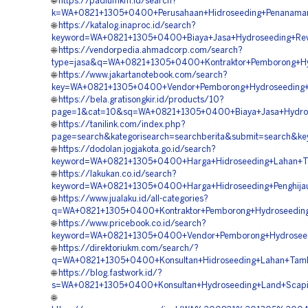
🌐
https://padiumkm.id/search?
k=WA+0821+1305+0400+Perusahaan+Hidroseeding+Penanaman
🌐
https://katalog.inaproc.id/search?
keyword=WA+0821+1305+0400+Biaya+Jasa+Hydroseeding+Reve
🌐
https://vendorpedia.ahmadcorp.com/search?
type=jasa&q=WA+0821+1305+0400+Kontraktor+Pemborong+Hyd
🌐
https://www.jakartanotebook.com/search?
key=WA+0821+1305+0400+Vendor+Pemborong+Hydroseeding+Gr
🌐
https://bela.gratisongkir.id/products/10?
page=1&cat=10&sq=WA+0821+1305+0400+Biaya+Jasa+Hydrosee
🌐
https://tanilink.com/index.php?
page=search&kategorisearch=searchberita&submit=search&
🌐
https://dodolan.jogjakota.go.id/search?
keyword=WA+0821+1305+0400+Harga+Hidroseeding+Lahan+Ta
🌐
https://lakukan.co.id/search?
keyword=WA+0821+1305+0400+Harga+Hidroseeding+Penghijaua
🌐
https://www.jualaku.id/all-categories?
q=WA+0821+1305+0400+Kontraktor+Pemborong+Hydroseeding+
🌐
https://www.pricebook.co.id/search?
keyword=WA+0821+1305+0400+Vendor+Pemborong+Hydroseedin
🌐
https://direktoriukm.com/search/?
q=WA+0821+1305+0400+Konsultan+Hidroseeding+Lahan+Tamba
🌐
https://blog.fastwork.id/?
s=WA+0821+1305+0400+Konsultan+Hydroseeding+Land+Scaping
🌐