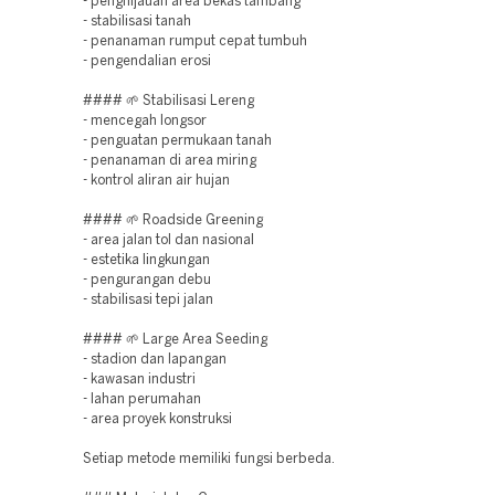
- penghijauan area bekas tambang
- stabilisasi tanah
- penanaman rumput cepat tumbuh
- pengendalian erosi
#### 🌱 Stabilisasi Lereng
- mencegah longsor
- penguatan permukaan tanah
- penanaman di area miring
- kontrol aliran air hujan
#### 🌱 Roadside Greening
- area jalan tol dan nasional
- estetika lingkungan
- pengurangan debu
- stabilisasi tepi jalan
#### 🌱 Large Area Seeding
- stadion dan lapangan
- kawasan industri
- lahan perumahan
- area proyek konstruksi
Setiap metode memiliki fungsi berbeda.