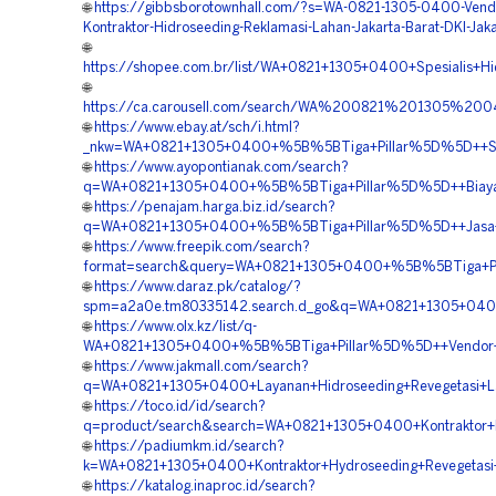
🌐
https://gibbsborotownhall.com/?s=WA-0821-1305-0400-Vend
Kontraktor-Hidroseeding-Reklamasi-Lahan-Jakarta-Barat-DKI-Jaka
🌐
https://shopee.com.br/list/WA+0821+1305+0400+Spesialis+Hi
🌐
https://ca.carousell.com/search/WA%200821%201305%
🌐
https://www.ebay.at/sch/i.html?
_nkw=WA+0821+1305+0400+%5B%5BTiga+Pillar%5D%5D++Spesia
🌐
https://www.ayopontianak.com/search?
q=WA+0821+1305+0400+%5B%5BTiga+Pillar%5D%5D++Biaya+Hi
🌐
https://penajam.harga.biz.id/search?
q=WA+0821+1305+0400+%5B%5BTiga+Pillar%5D%5D++Jasa+Pem
🌐
https://www.freepik.com/search?
format=search&query=WA+0821+1305+0400+%5B%5BTiga+Pill
🌐
https://www.daraz.pk/catalog/?
spm=a2a0e.tm80335142.search.d_go&q=WA+0821+1305+0400+
🌐
https://www.olx.kz/list/q-
WA+0821+1305+0400+%5B%5BTiga+Pillar%5D%5D++Vendor+Kon
🌐
https://www.jakmall.com/search?
q=WA+0821+1305+0400+Layanan+Hidroseeding+Revegetasi+La
🌐
https://toco.id/id/search?
q=product/search&search=WA+0821+1305+0400+Kontraktor+Hi
🌐
https://padiumkm.id/search?
k=WA+0821+1305+0400+Kontraktor+Hydroseeding+Revegetasi+
🌐
https://katalog.inaproc.id/search?