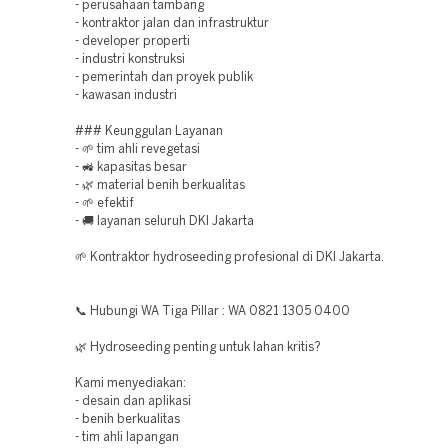
- perusahaan tambang
- kontraktor jalan dan infrastruktur
- developer properti
- industri konstruksi
- pemerintah dan proyek publik
- kawasan industri
### Keunggulan Layanan
- 🌱 tim ahli revegetasi
- 🚜 kapasitas besar
- 🌿 material benih berkualitas
- 🌱 efektif
- 🚚 layanan seluruh DKI Jakarta
🌱 Kontraktor hydroseeding profesional di DKI Jakarta.
📞 Hubungi WA Tiga Pillar : WA 0821 1305 0400
🌿 Hydroseeding penting untuk lahan kritis?
Kami menyediakan:
- desain dan aplikasi
- benih berkualitas
- tim ahli lapangan