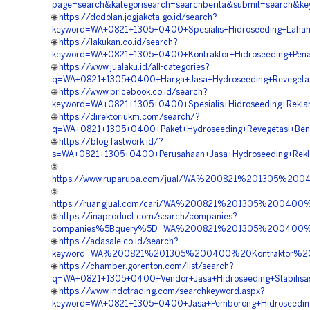
page=search&kategorisearch=searchberita&submit=search&k
🌐
https://dodolan.jogjakota.go.id/search?
keyword=WA+0821+1305+0400+Spesialis+Hidroseeding+Lahan
🌐
https://lakukan.co.id/search?
keyword=WA+0821+1305+0400+Kontraktor+Hidroseeding+Pena
🌐
https://www.jualaku.id/all-categories?
q=WA+0821+1305+0400+Harga+Jasa+Hydroseeding+Revegetasi
🌐
https://www.pricebook.co.id/search?
keyword=WA+0821+1305+0400+Spesialis+Hidroseeding+Reklam
🌐
https://direktoriukm.com/search/?
q=WA+0821+1305+0400+Paket+Hydroseeding+Revegetasi+Bend
🌐
https://blog.fastwork.id/?
s=WA+0821+1305+0400+Perusahaan+Jasa+Hydroseeding+Rekla
🌐
https://www.ruparupa.com/jual/WA%200821%201305%20
🌐
https://ruangjual.com/cari/WA%200821%201305%200400
🌐
https://inaproduct.com/search/companies?
companies%5Bquery%5D=WA%200821%201305%200400%20A
🌐
https://adasale.co.id/search?
keyword=WA%200821%201305%200400%20Kontraktor%20P
🌐
https://chamber.gorenton.com/list/search?
q=WA+0821+1305+0400+Vendor+Jasa+Hidroseeding+Stabilisasi
🌐
https://www.indotrading.com/searchkeyword.aspx?
keyword=WA+0821+1305+0400+Jasa+Pemborong+Hidroseeding+