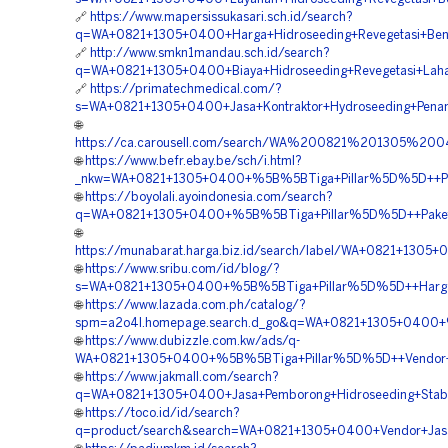
🔗
https://www.mapersissukasari.sch.id/search?
q=WA+0821+1305+0400+Harga+Hidroseeding+Revegetasi+Bend
🔗
http://www.smkn1mandau.sch.id/search?
q=WA+0821+1305+0400+Biaya+Hidroseeding+Revegetasi+Laha
🔗
https://primatechmedical.com/?
s=WA+0821+1305+0400+Jasa+Kontraktor+Hydroseeding+Penan
🌐
https://ca.carousell.com/search/WA%200821%201305%
🌐
https://www.befr.ebay.be/sch/i.html?
_nkw=WA+0821+1305+0400+%5B%5BTiga+Pillar%5D%5D++Paket
🌐
https://boyolali.ayoindonesia.com/search?
q=WA+0821+1305+0400+%5B%5BTiga+Pillar%5D%5D++Paket+Hi
🌐
https://munabarat.harga.biz.id/search/label/WA+0821+130
🌐
https://www.sribu.com/id/blog/?
s=WA+0821+1305+0400+%5B%5BTiga+Pillar%5D%5D++Harga+Hi
🌐
https://www.lazada.com.ph/catalog/?
spm=a2o4l.homepage.search.d_go&q=WA+0821+1305+0400+%5B
🌐
https://www.dubizzle.com.kw/ads/q-
WA+0821+1305+0400+%5B%5BTiga+Pillar%5D%5D++Vendor+Jas
🌐
https://www.jakmall.com/search?
q=WA+0821+1305+0400+Jasa+Pemborong+Hidroseeding+Stabili
🌐
https://toco.id/id/search?
q=product/search&search=WA+0821+1305+0400+Vendor+Jasa+