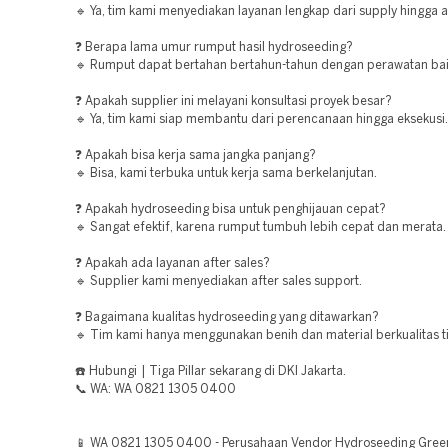
🔹 Ya, tim kami menyediakan layanan lengkap dari supply hingga ap
❓ Berapa lama umur rumput hasil hydroseeding?
🔹 Rumput dapat bertahan bertahun-tahun dengan perawatan bai
❓ Apakah supplier ini melayani konsultasi proyek besar?
🔹 Ya, tim kami siap membantu dari perencanaan hingga eksekusi.
❓ Apakah bisa kerja sama jangka panjang?
🔹 Bisa, kami terbuka untuk kerja sama berkelanjutan.
❓ Apakah hydroseeding bisa untuk penghijauan cepat?
🔹 Sangat efektif, karena rumput tumbuh lebih cepat dan merata.
❓ Apakah ada layanan after sales?
🔹 Supplier kami menyediakan after sales support.
❓ Bagaimana kualitas hydroseeding yang ditawarkan?
🔹 Tim kami hanya menggunakan benih dan material berkualitas ti
☎️ Hubungi | Tiga Pillar sekarang di DKI Jakarta.
📞 WA: WA 0821 1305 0400
📱 WA 0821 1305 0400 - Perusahaan Vendor Hydroseeding Green