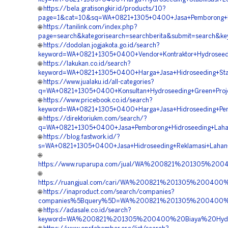
🌐
https://bela.gratisongkir.id/products/10?
page=1&cat=10&sq=WA+0821+1305+0400+Jasa+Pemborong+Hidr
🌐
https://tanilink.com/index.php?
page=search&kategorisearch=searchberita&submit=search&k
🌐
https://dodolan.jogjakota.go.id/search?
keyword=WA+0821+1305+0400+Vendor+Kontraktor+Hydroseedin
🌐
https://lakukan.co.id/search?
keyword=WA+0821+1305+0400+Harga+Jasa+Hidroseeding+Stabil
🌐
https://www.jualaku.id/all-categories?
q=WA+0821+1305+0400+Konsultan+Hydroseeding+Green+Projec
🌐
https://www.pricebook.co.id/search?
keyword=WA+0821+1305+0400+Harga+Jasa+Hidroseeding+Pen
🌐
https://direktoriukm.com/search/?
q=WA+0821+1305+0400+Jasa+Pemborong+Hidroseeding+Lahan
🌐
https://blog.fastwork.id/?
s=WA+0821+1305+0400+Jasa+Hidroseeding+Reklamasi+Lahan+
🌐
https://www.ruparupa.com/jual/WA%200821%201305%20
🌐
https://ruangjual.com/cari/WA%200821%201305%200400
🌐
https://inaproduct.com/search/companies?
companies%5Bquery%5D=WA%200821%201305%200400%20
🌐
https://adasale.co.id/search?
keyword=WA%200821%201305%200400%20Biaya%20Hydros