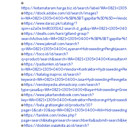
🌐
https://kotamataram.harga.biz.id/search/label/WA+0821+
🌐
https://stock.adobe.com/id/search/images?
k=WA+0821+1305+0400+%5B%5BTigapillar%5D%5D++Vendor+Ja
🌐
https://www.daraz.pk/catalog/?
spm=a2a0e.tm80335142.search.d_go&q=WA+0821+1305+0400+
🌐
https://dealls.com/karir/gilland-group?
searchActiveJob=WA+0821+1305+0400+%5B%5BTigapillar%5
🌐
https://www.jakmall.com/search?
q=WA+0821+1305+0400+Layanan+Hidroseeding+Penghijauan+
🌐
https://toco.id/id/search?
q=product/search&search=WA+0821+1305+0400+Konsultan+Hi
🌐
https://padiumkm.id/search?
k=WA+0821+1305+0400+Vendor+Kontraktor+Hydroseeding+Pen
🌐
https://katalog.inaproc.id/search?
keyword=WA+0821+1305+0400+Jasa+Hydroseeding+Revegeta
🌐
https://vendorpedia.ahmadcorp.com/search?
type=jasa&q=WA+0821+1305+0400+Biaya+Hidroseeding+Gree
🌐
https://www.jakartanotebook.com/search?
key=WA+0821+1305+0400+Kontraktor+Pemborong+Hydroseedi
🌐
https://bela.gratisongkir.id/products/10?
page=1&cat=10&sq=WA+0821+1305+0400+Ahli+Hidroseeding+
🌐
https://tanilink.com/index.php?
page=search&kategorisearch=searchberita&submit=search&k
🌐
https://dodolan.jogjakota.go.id/search?