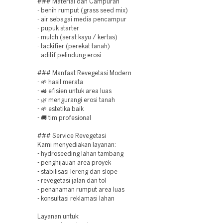
### Material dan Campuran
- benih rumput (grass seed mix)
- air sebagai media pencampur
- pupuk starter
- mulch (serat kayu / kertas)
- tackifier (perekat tanah)
- aditif pelindung erosi
### Manfaat Revegetasi Modern
- 🌱 hasil merata
- 🚜 efisien untuk area luas
- 🌿 mengurangi erosi tanah
- 🌱 estetika baik
- 🚚 tim profesional
### Service Revegetasi
Kami menyediakan layanan:
- hydroseeding lahan tambang
- penghijauan area proyek
- stabilisasi lereng dan slope
- revegetasi jalan dan tol
- penanaman rumput area luas
- konsultasi reklamasi lahan
Layanan untuk: