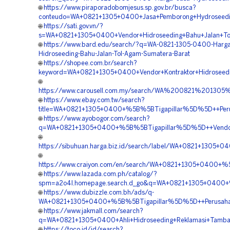
🌐
https://www.piraporadobomjesus.sp.gov.br/busca?
conteudo=WA+0821+1305+0400+Jasa+Pemborong+Hydroseedi
🌐
https://sati.gov.vn/?
s=WA+0821+1305+0400+Vendor+Hidroseeding+Bahu+Jalan+To
🌐
https://www.bard.edu/search/?q=WA-0821-1305-0400-Harga
Hidroseeding-Bahu-Jalan-Tol-Agam-Sumatera-Barat
🌐
https://shopee.com.br/search?
keyword=WA+0821+1305+0400+Vendor+Kontraktor+Hidroseed
🌐
https://www.carousell.com.my/search/WA%200821%2013
🌐
https://www.ebay.com.tw/search?
title=WA+0821+1305+0400+%5B%5BTigapillar%5D%5D++Perus
🌐
https://www.ayobogor.com/search?
q=WA+0821+1305+0400+%5B%5BTigapillar%5D%5D++Vendor+H
🌐
https://sibuhuan.harga.biz.id/search/label/WA+0821+1305
🌐
https://www.craiyon.com/en/search/WA+0821+1305+0400+%
🌐
https://www.lazada.com.ph/catalog/?
spm=a2o4l.homepage.search.d_go&q=WA+0821+1305+0400+%5
🌐
https://www.dubizzle.com.bh/ads/q-
WA+0821+1305+0400+%5B%5BTigapillar%5D%5D++Perusahaan
🌐
https://www.jakmall.com/search?
q=WA+0821+1305+0400+Ahli+Hidroseeding+Reklamasi+Tamba
🌐
https://toco.id/id/search?