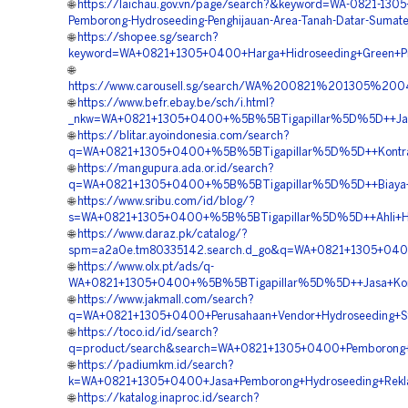
🌐
https://laichau.gov.vn/page/search?&keyword=WA-0821-1305
Pemborong-Hydroseeding-Penghijauan-Area-Tanah-Datar-Sumate
🌐
https://shopee.sg/search?
keyword=WA+0821+1305+0400+Harga+Hidroseeding+Green+Pro
🌐
https://www.carousell.sg/search/WA%200821%201305%
🌐
https://www.befr.ebay.be/sch/i.html?
_nkw=WA+0821+1305+0400+%5B%5BTigapillar%5D%5D++Jasa
🌐
https://blitar.ayoindonesia.com/search?
q=WA+0821+1305+0400+%5B%5BTigapillar%5D%5D++Kontrakto
🌐
https://mangupura.ada.or.id/search?
q=WA+0821+1305+0400+%5B%5BTigapillar%5D%5D++Biaya+Hid
🌐
https://www.sribu.com/id/blog/?
s=WA+0821+1305+0400+%5B%5BTigapillar%5D%5D++Ahli+Hidr
🌐
https://www.daraz.pk/catalog/?
spm=a2a0e.tm80335142.search.d_go&q=WA+0821+1305+0400+
🌐
https://www.olx.pt/ads/q-
WA+0821+1305+0400+%5B%5BTigapillar%5D%5D++Jasa+Kontra
🌐
https://www.jakmall.com/search?
q=WA+0821+1305+0400+Perusahaan+Vendor+Hydroseeding+Sta
🌐
https://toco.id/id/search?
q=product/search&search=WA+0821+1305+0400+Pemborong+H
🌐
https://padiumkm.id/search?
k=WA+0821+1305+0400+Jasa+Pemborong+Hydroseeding+Rekla
🌐
https://katalog.inaproc.id/search?