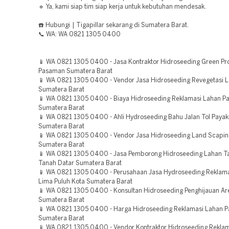
🔹 Ya, kami siap tim siap kerja untuk kebutuhan mendesak.
☎️ Hubungi | Tigapillar sekarang di Sumatera Barat.
📞 WA: WA 0821 1305 0400
📱 WA 0821 1305 0400 - Jasa Kontraktor Hidroseeding Green Pro
Pasaman Sumatera Barat
📱 WA 0821 1305 0400 - Vendor Jasa Hidroseeding Revegetasi 
Sumatera Barat
📱 WA 0821 1305 0400 - Biaya Hidroseeding Reklamasi Lahan 
Sumatera Barat
📱 WA 0821 1305 0400 - Ahli Hydroseeding Bahu Jalan Tol Pay
Sumatera Barat
📱 WA 0821 1305 0400 - Vendor Jasa Hidroseeding Land Scaping
Sumatera Barat
📱 WA 0821 1305 0400 - Jasa Pemborong Hidroseeding Lahan 
Tanah Datar Sumatera Barat
📱 WA 0821 1305 0400 - Perusahaan Jasa Hydroseeding Reklam
Lima Puluh Kota Sumatera Barat
📱 WA 0821 1305 0400 - Konsultan Hidroseeding Penghijauan A
Sumatera Barat
📱 WA 0821 1305 0400 - Harga Hidroseeding Reklamasi Lahan 
Sumatera Barat
📱 WA 0821 1305 0400 - Vendor Kontraktor Hidroseeding Rekla