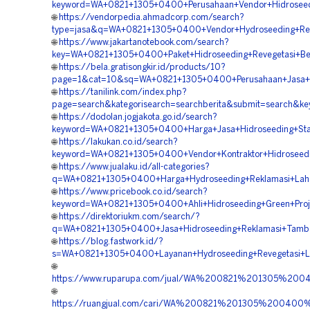
keyword=WA+0821+1305+0400+Perusahaan+Vendor+Hidroseed
🌐
https://vendorpedia.ahmadcorp.com/search?
type=jasa&q=WA+0821+1305+0400+Vendor+Hydroseeding+Rev
🌐
https://www.jakartanotebook.com/search?
key=WA+0821+1305+0400+Paket+Hidroseeding+Revegetasi+B
🌐
https://bela.gratisongkir.id/products/10?
page=1&cat=10&sq=WA+0821+1305+0400+Perusahaan+Jasa+Hi
🌐
https://tanilink.com/index.php?
page=search&kategorisearch=searchberita&submit=search&
🌐
https://dodolan.jogjakota.go.id/search?
keyword=WA+0821+1305+0400+Harga+Jasa+Hidroseeding+Stab
🌐
https://lakukan.co.id/search?
keyword=WA+0821+1305+0400+Vendor+Kontraktor+Hidroseedi
🌐
https://www.jualaku.id/all-categories?
q=WA+0821+1305+0400+Harga+Hydroseeding+Reklamasi+Laha
🌐
https://www.pricebook.co.id/search?
keyword=WA+0821+1305+0400+Ahli+Hidroseeding+Green+Proj
🌐
https://direktoriukm.com/search/?
q=WA+0821+1305+0400+Jasa+Hidroseeding+Reklamasi+Tamba
🌐
https://blog.fastwork.id/?
s=WA+0821+1305+0400+Layanan+Hydroseeding+Revegetasi+L
🌐
https://www.ruparupa.com/jual/WA%200821%201305%20
🌐
https://ruangjual.com/cari/WA%200821%201305%20040