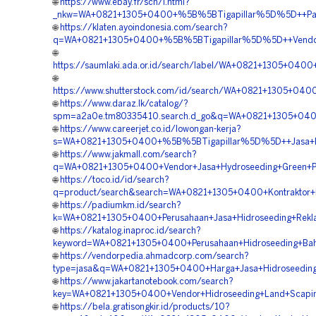
🌐
https://www.ebay.fr/sch/i.html?
_nkw=WA+0821+1305+0400+%5B%5BTigapillar%5D%5D++Paket
🌐
https://klaten.ayoindonesia.com/search?
q=WA+0821+1305+0400+%5B%5BTigapillar%5D%5D++Vendor+Kon
🌐
https://saumlaki.ada.or.id/search/label/WA+0821+1305+04
🌐
https://www.shutterstock.com/id/search/WA+0821+1305+04
🌐
https://www.daraz.lk/catalog/?
spm=a2a0e.tm80335410.search.d_go&q=WA+0821+1305+0400
🌐
https://www.careerjet.co.id/lowongan-kerja?
s=WA+0821+1305+0400+%5B%5BTigapillar%5D%5D++Jasa+Kont
🌐
https://www.jakmall.com/search?
q=WA+0821+1305+0400+Vendor+Jasa+Hydroseeding+Green+Pr
🌐
https://toco.id/id/search?
q=product/search&search=WA+0821+1305+0400+Kontraktor+P
🌐
https://padiumkm.id/search?
k=WA+0821+1305+0400+Perusahaan+Jasa+Hidroseeding+Rekl
🌐
https://katalog.inaproc.id/search?
keyword=WA+0821+1305+0400+Perusahaan+Hidroseeding+Bahu
🌐
https://vendorpedia.ahmadcorp.com/search?
type=jasa&q=WA+0821+1305+0400+Harga+Jasa+Hidroseeding+
🌐
https://www.jakartanotebook.com/search?
key=WA+0821+1305+0400+Vendor+Hidroseeding+Land+Scapin
🌐
https://bela.gratisongkir.id/products/10?