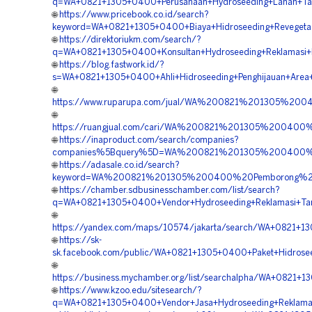
q=WA+0821+1305+0400+Perusahaan+Hydroseeding+Lahan+Ta
🌐
https://www.pricebook.co.id/search?
keyword=WA+0821+1305+0400+Biaya+Hidroseeding+Revegetas
🌐
https://direktoriukm.com/search/?
q=WA+0821+1305+0400+Konsultan+Hydroseeding+Reklamasi+
🌐
https://blog.fastwork.id/?
s=WA+0821+1305+0400+Ahli+Hidroseeding+Penghijauan+Area
🌐
https://www.ruparupa.com/jual/WA%200821%201305%20
🌐
https://ruangjual.com/cari/WA%200821%201305%200400
🌐
https://inaproduct.com/search/companies?
companies%5Bquery%5D=WA%200821%201305%200400%20
🌐
https://adasale.co.id/search?
keyword=WA%200821%201305%200400%20Pemborong%20H
🌐
https://chamber.sdbusinesschamber.com/list/search?
q=WA+0821+1305+0400+Vendor+Hydroseeding+Reklamasi+Ta
🌐
https://yandex.com/maps/10574/jakarta/search/WA+0821+13
🌐
https://sk-
sk.facebook.com/public/WA+0821+1305+0400+Paket+Hidrose
🌐
https://business.mychamber.org/list/searchalpha/WA+0821+1
🌐
https://www.kzoo.edu/sitesearch/?
q=WA+0821+1305+0400+Vendor+Jasa+Hydroseeding+Reklamas