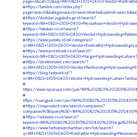
page=1&cat=10&sq=WA+0821+1305+0400+Vendor+Kontraktor+
🌐
https://tanilink.com/index.php?
page=search&kategorisearch=searchberita&submit=search&k
🌐
https://dodolan.jogjakota.go.id/search?
keyword=WA+0821+1305+0400+Perusahaan+Vendor+Hydroseed
🌐
https://lakukan.co.id/search?
keyword=WA+0821+1305+0400+Vendor+Hydroseeding+Reklama
🌐
https://www.jualaku.id/all-categories?
q=WA+0821+1305+0400+Vendor+Kontraktor+Hydroseeding+La
🌐
https://www.pricebook.co.id/search?
keyword=WA+0821+1305+0400+Harga+Hydroseeding+Lahan+T
🌐
https://direktoriukm.com/search/?
q=WA+0821+1305+0400+Vendor+Pemborong+Hydroseeding+Rev
🌐
https://blog.fastwork.id/?
s=WA+0821+1305+0400+Vendor+Hydroseeding+Lahan+Tamban
🌐
https://www.ruparupa.com/jual/WA%200821%201305%20
🌐
https://ruangjual.com/cari/WA%200821%201305%20040
🌐
https://inaproduct.com/search/companies?
companies%5Bquery%5D=WA%200821%201305%200400%20
🌐
https://adasale.co.id/search?
keyword=WA%200821%201305%200400%20Harga%20Hidr
🌐
https://www.fortnelsonchamber.com/list/search?
q=WA+0821+1305+0400+Kontraktor+Hydroseeding+Penanaman