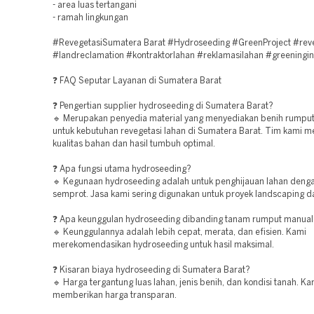
- area luas tertangani
- ramah lingkungan
#RevegetasiSumatera Barat #Hydroseeding #GreenProject #rev
#landreclamation #kontraktorlahan #reklamasilahan #greeningi
❓ FAQ Seputar Layanan di Sumatera Barat
❓ Pengertian supplier hydroseeding di Sumatera Barat?
🔹 Merupakan penyedia material yang menyediakan benih rumpu
untuk kebutuhan revegetasi lahan di Sumatera Barat. Tim kami 
kualitas bahan dan hasil tumbuh optimal.
❓ Apa fungsi utama hydroseeding?
🔹 Kegunaan hydroseeding adalah untuk penghijauan lahan den
semprot. Jasa kami sering digunakan untuk proyek landscaping d
❓ Apa keunggulan hydroseeding dibanding tanam rumput manual
🔹 Keunggulannya adalah lebih cepat, merata, dan efisien. Kami
merekomendasikan hydroseeding untuk hasil maksimal.
❓ Kisaran biaya hydroseeding di Sumatera Barat?
🔹 Harga tergantung luas lahan, jenis benih, dan kondisi tanah. Ka
memberikan harga transparan.