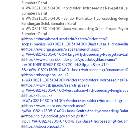
Sumatera Barat
📱 WA 0821 1305 0400 - Kontraktor Hydroseeding Revegetasi L
Sumatera Barat
📱 WA 0821 1305 0400 - Vendor Kontraktor Hydroseeding Reveg
Bendungan Solok Sumatera Barat
📱 WA 0821 1305 0400 - Jasa Hidroseeding Green Project Paya
Sumatera Barat
🌐
https://studyabroad.ucsd.edu/search/index.html?
scope=pao&q=WA+0821+1305+0400+Biaya+Jasa+Hidroseeding+
🌐
https://uvs.cfga.gov.mn/website/search.aspx?
q=WA+0821+1305+0400+Harga+Hydroseeding+Revegetasi+Lah
🌐
https://www.uniza.sk/index.php/vysledok-vyhladavania?
cx=001089187652113085720:drb3illpgqc&ie=UTF-
8&q=WA+0821+1305+0400+Jasa+Hydroseeding+Penanaman+Rum
🌐
https://nisonger.osu.edu/?
s=WA+0821+1305+0400+Vendor+Kontraktor+Hydroseeding+Rev
🌐
https://www.csbsju.edu/search_gcse/?
q=WA+0821+1305+0400+Perusahaan+Hidroseeding+Penghijau
🌐
https://ltu.edu/?
s=WA+0821+1305+0400+Vendor+Kontraktor+Hidroseeding+Laha
🌐
https://www.uncsa.edu/search.aspx?
q=WA+0821+1305+0400+Jasa+Kontraktor+Hydroseeding+Bahu+J
🌐
https://bicyt.conicet.gov.ar/bicyt/#/?
input=WA+0821+1305+0400+Biaya+Jasa+Hidroseeding+Rekla
🌐
https://sbcorp.gov.ph/?