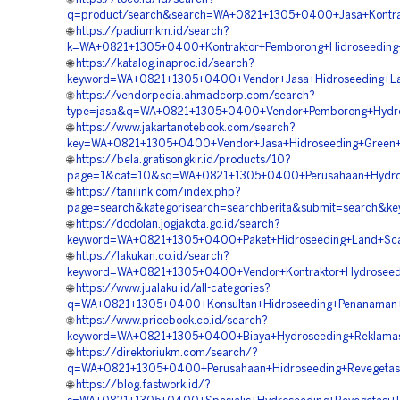
q=product/search&search=WA+0821+1305+0400+Jasa+Kontrak
🌐
https://padiumkm.id/search?
k=WA+0821+1305+0400+Kontraktor+Pemborong+Hidroseeding+S
🌐
https://katalog.inaproc.id/search?
keyword=WA+0821+1305+0400+Vendor+Jasa+Hidroseeding+L
🌐
https://vendorpedia.ahmadcorp.com/search?
type=jasa&q=WA+0821+1305+0400+Vendor+Pemborong+Hydro
🌐
https://www.jakartanotebook.com/search?
key=WA+0821+1305+0400+Vendor+Jasa+Hidroseeding+Green+P
🌐
https://bela.gratisongkir.id/products/10?
page=1&cat=10&sq=WA+0821+1305+0400+Perusahaan+Hydrose
🌐
https://tanilink.com/index.php?
page=search&kategorisearch=searchberita&submit=search&k
🌐
https://dodolan.jogjakota.go.id/search?
keyword=WA+0821+1305+0400+Paket+Hidroseeding+Land+Scap
🌐
https://lakukan.co.id/search?
keyword=WA+0821+1305+0400+Vendor+Kontraktor+Hydroseedi
🌐
https://www.jualaku.id/all-categories?
q=WA+0821+1305+0400+Konsultan+Hidroseeding+Penanaman+
🌐
https://www.pricebook.co.id/search?
keyword=WA+0821+1305+0400+Biaya+Hydroseeding+Reklamas
🌐
https://direktoriukm.com/search/?
q=WA+0821+1305+0400+Perusahaan+Hidroseeding+Revegetasi
🌐
https://blog.fastwork.id/?