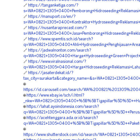
🔗
https://tanganketiga.com/?
s=WA+0821+1305+0400+Pemborong+Hidroseeding+Reklamasi+
🔗
https://manuport.co/en/?
s=WA+0821+1305+0400+Kontraktor+Hydroseeding+Reklamasi+
🔗
https://nusantaraprecast.com/?
s=WA+0821+1305+0400+Jasa+Pemborong+Hidroseeding+Rekla
🔗
https://www.spemtis.sch.id/search?
q=WA+0821+1305+0400+Ahli+Hydroseeding+Penghijauan+Are
🔗
https://jadwalnonton.com/search?
q=WA+0821+1305+0400+Harga+Hydroseeding+Green+Project+Pe
🔗
https://www.viralnasional.com/?
q=WA+0821+1305+0400+Harga+Hidroseeding+Reklamasi+Laha
🔗
https://jasaterdekat.id/?
tax_city=surakarta&category_name=&s=WA+0821+1305+0400+
🌐
https://id.carousell.com/search/WA%200821%201305%2
🌐
https://www.ebay.ie/sch/i.html?
_nkw=WA+0821+1305+0400+%5B%5BTigapillar%5D%5D++Harga
🌐
https://lahat.ayoindonesia.com/search?
q=WA+0821+1305+0400+%5B%5BTigapillar%5D%5D++Perusaha
🌐
https://acehtenggara.ada.or.id/search?
q=WA+0821+1305+0400+%5B%5BTigapillar%5D%5D++Paket+Hi
🌐
https://www.shutterstock.com/id/search/WA+0821+1305+04