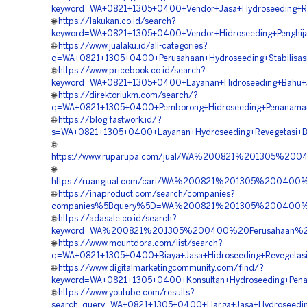
keyword=WA+0821+1305+0400+Vendor+Jasa+Hydroseeding+R
🌐
https://lakukan.co.id/search?
keyword=WA+0821+1305+0400+Vendor+Hidroseeding+Penghij
🌐
https://www.jualaku.id/all-categories?
q=WA+0821+1305+0400+Perusahaan+Hydroseeding+Stabilisas
🌐
https://www.pricebook.co.id/search?
keyword=WA+0821+1305+0400+Layanan+Hidroseeding+Bahu+J
🌐
https://direktoriukm.com/search/?
q=WA+0821+1305+0400+Pemborong+Hidroseeding+Penanama
🌐
https://blog.fastwork.id/?
s=WA+0821+1305+0400+Layanan+Hydroseeding+Revegetasi+
🌐
https://www.ruparupa.com/jual/WA%200821%201305%2
🌐
https://ruangjual.com/cari/WA%200821%201305%20040
🌐
https://inaproduct.com/search/companies?
companies%5Bquery%5D=WA%200821%201305%200400%2
🌐
https://adasale.co.id/search?
keyword=WA%200821%201305%200400%20Perusahaan%20
🌐
https://www.mountdora.com/list/search?
q=WA+0821+1305+0400+Biaya+Jasa+Hidroseeding+Revegetas
🌐
https://www.digitalmarketingcommunity.com/find/?
keyword=WA+0821+1305+0400+Konsultan+Hydroseeding+Pen
🌐
https://www.youtube.com/results?
search_query=WA+0821+1305+0400+Harga+Jasa+Hydroseedin