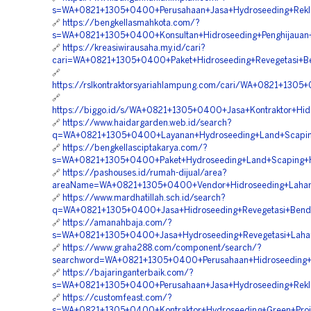
s=WA+0821+1305+0400+Perusahaan+Jasa+Hydroseeding+Rekl
🔗
https://bengkellasmahkota.com/?
s=WA+0821+1305+0400+Konsultan+Hidroseeding+Penghijauan
🔗
https://kreasiwirausaha.my.id/cari?
cari=WA+0821+1305+0400+Paket+Hidroseeding+Revegetasi+B
🔗
https://rslkontraktorsyariahlampung.com/cari/WA+0821+130
🔗
https://biggo.id/s/WA+0821+1305+0400+Jasa+Kontraktor+Hi
🔗
https://www.haidargarden.web.id/search?
q=WA+0821+1305+0400+Layanan+Hydroseeding+Land+Scapin
🔗
https://bengkellasciptakarya.com/?
s=WA+0821+1305+0400+Paket+Hydroseeding+Land+Scaping+H
🔗
https://pashouses.id/rumah-dijual/area?
areaName=WA+0821+1305+0400+Vendor+Hidroseeding+Lahan
🔗
https://www.mardhatillah.sch.id/search?
q=WA+0821+1305+0400+Jasa+Hidroseeding+Revegetasi+Bend
🔗
https://amanahbaja.com/?
s=WA+0821+1305+0400+Jasa+Hydroseeding+Revegetasi+Laha
🔗
https://www.graha288.com/component/search/?
searchword=WA+0821+1305+0400+Perusahaan+Hidroseeding+L
🔗
https://bajaringanterbaik.com/?
s=WA+0821+1305+0400+Perusahaan+Jasa+Hydroseeding+Rekl
🔗
https://customfeast.com/?
s=WA+0821+1305+0400+Kontraktor+Hydroseeding+Green+Proj