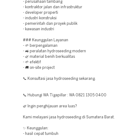
- perusahaan tambang
- kontraktor jalan dan infrastruktur
- developer properti
- industri konstruksi
- pemerintah dan proyek publik
- kawasan industri
### Keunggulan Layanan
- 🌱 berpengalaman
- 🚜 peralatan hydroseeding modern
- 🌿 material benih berkualitas
- 🌱 efektif
- 🚚 on-site project
📞 Konsultasi jasa hydroseeding sekarang.
📞 Hubungi WA Tigapillar : WA 0821 1305 0400
🌿 Ingin penghijauan area luas?
Kami melayani jasa hydroseeding di Sumatera Barat.
✨ Keunggulan:
- hasil cepat tumbuh