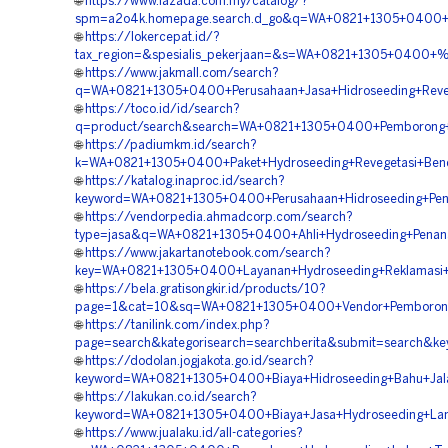
🌐
https://www.lazada.com.my/catalog/?
spm=a2o4k.homepage.search.d_go&q=WA+0821+1305+0400+%5
🌐
https://lokercepat.id/?
tax_region=&spesialis_pekerjaan=&s=WA+0821+1305+0400+%
🌐
https://www.jakmall.com/search?
q=WA+0821+1305+0400+Perusahaan+Jasa+Hidroseeding+Reveg
🌐
https://toco.id/id/search?
q=product/search&search=WA+0821+1305+0400+Pemborong+H
🌐
https://padiumkm.id/search?
k=WA+0821+1305+0400+Paket+Hydroseeding+Revegetasi+Ben
🌐
https://katalog.inaproc.id/search?
keyword=WA+0821+1305+0400+Perusahaan+Hidroseeding+Pen
🌐
https://vendorpedia.ahmadcorp.com/search?
type=jasa&q=WA+0821+1305+0400+Ahli+Hydroseeding+Penan
🌐
https://www.jakartanotebook.com/search?
key=WA+0821+1305+0400+Layanan+Hydroseeding+Reklamasi+
🌐
https://bela.gratisongkir.id/products/10?
page=1&cat=10&sq=WA+0821+1305+0400+Vendor+Pemborong+
🌐
https://tanilink.com/index.php?
page=search&kategorisearch=searchberita&submit=search&k
🌐
https://dodolan.jogjakota.go.id/search?
keyword=WA+0821+1305+0400+Biaya+Hidroseeding+Bahu+Jala
🌐
https://lakukan.co.id/search?
keyword=WA+0821+1305+0400+Biaya+Jasa+Hydroseeding+Land
🌐
https://www.jualaku.id/all-categories?