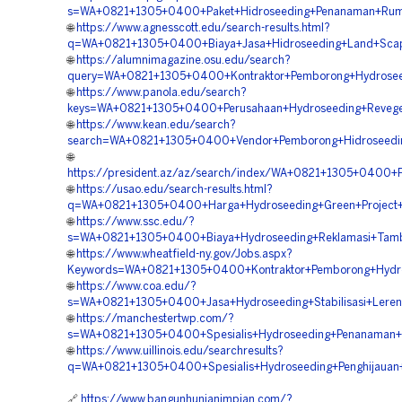
s=WA+0821+1305+0400+Paket+Hidroseeding+Penanaman+Rumpu
🌐
https://www.agnesscott.edu/search-results.html?
q=WA+0821+1305+0400+Biaya+Jasa+Hidroseeding+Land+Scapi
🌐
https://alumnimagazine.osu.edu/search?
query=WA+0821+1305+0400+Kontraktor+Pemborong+Hydroseed
🌐
https://www.panola.edu/search?
keys=WA+0821+1305+0400+Perusahaan+Hydroseeding+Reveget
🌐
https://www.kean.edu/search?
search=WA+0821+1305+0400+Vendor+Pemborong+Hidroseeding
🌐
https://president.az/az/search/index/WA+0821+1305+0400+
🌐
https://usao.edu/search-results.html?
q=WA+0821+1305+0400+Harga+Hydroseeding+Green+Project+Pe
🌐
https://www.ssc.edu/?
s=WA+0821+1305+0400+Biaya+Hydroseeding+Reklamasi+Tamb
🌐
https://www.wheatfield-ny.gov/Jobs.aspx?
Keywords=WA+0821+1305+0400+Kontraktor+Pemborong+Hydros
🌐
https://www.coa.edu/?
s=WA+0821+1305+0400+Jasa+Hydroseeding+Stabilisasi+Leren
🌐
https://manchestertwp.com/?
s=WA+0821+1305+0400+Spesialis+Hydroseeding+Penanaman+
🌐
https://www.uillinois.edu/searchresults?
q=WA+0821+1305+0400+Spesialis+Hydroseeding+Penghijauan
🔗
https://www.bangunhunianimpian.com/?