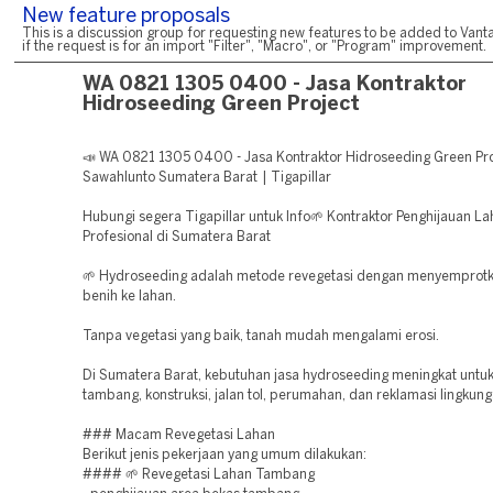
New feature proposals
This is a discussion group for requesting new features to be added to Vanta
if the request is for an import "Filter", "Macro", or "Program" improvement.
WA 0821 1305 0400 - Jasa Kontraktor
Hidroseeding Green Project
📣 WA 0821 1305 0400 - Jasa Kontraktor Hidroseeding Green Pro
Sawahlunto Sumatera Barat | Tigapillar
Hubungi segera Tigapillar untuk Info🌱 Kontraktor Penghijauan L
Profesional di Sumatera Barat
🌱 Hydroseeding adalah metode revegetasi dengan menyemprotk
benih ke lahan.
Tanpa vegetasi yang baik, tanah mudah mengalami erosi.
Di Sumatera Barat, kebutuhan jasa hydroseeding meningkat untu
tambang, konstruksi, jalan tol, perumahan, dan reklamasi lingkung
### Macam Revegetasi Lahan
Berikut jenis pekerjaan yang umum dilakukan:
#### 🌱 Revegetasi Lahan Tambang