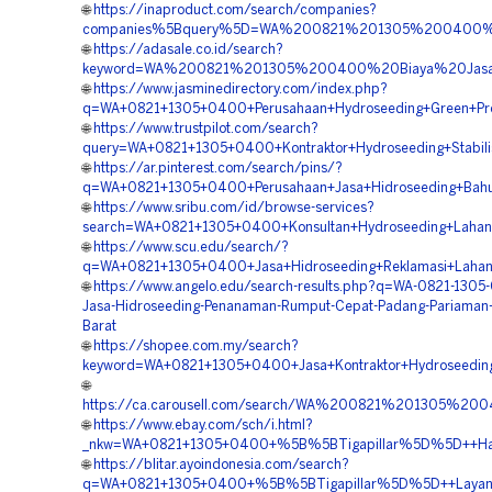
🌐
https://inaproduct.com/search/companies?
companies%5Bquery%5D=WA%200821%201305%200400%20
🌐
https://adasale.co.id/search?
keyword=WA%200821%201305%200400%20Biaya%20Jasa%
🌐
https://www.jasminedirectory.com/index.php?
q=WA+0821+1305+0400+Perusahaan+Hydroseeding+Green+Pro
🌐
https://www.trustpilot.com/search?
query=WA+0821+1305+0400+Kontraktor+Hydroseeding+Stabili
🌐
https://ar.pinterest.com/search/pins/?
q=WA+0821+1305+0400+Perusahaan+Jasa+Hidroseeding+Bahu+
🌐
https://www.sribu.com/id/browse-services?
search=WA+0821+1305+0400+Konsultan+Hydroseeding+Lahan
🌐
https://www.scu.edu/search/?
q=WA+0821+1305+0400+Jasa+Hidroseeding+Reklamasi+Lahan
🌐
https://www.angelo.edu/search-results.php?q=WA-0821-1305
Jasa-Hidroseeding-Penanaman-Rumput-Cepat-Padang-Pariaman
Barat
🌐
https://shopee.com.my/search?
keyword=WA+0821+1305+0400+Jasa+Kontraktor+Hydroseeding
🌐
https://ca.carousell.com/search/WA%200821%201305%2
🌐
https://www.ebay.com/sch/i.html?
_nkw=WA+0821+1305+0400+%5B%5BTigapillar%5D%5D++Harga
🌐
https://blitar.ayoindonesia.com/search?
q=WA+0821+1305+0400+%5B%5BTigapillar%5D%5D++Layanan