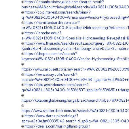
🌐
https://japanbusinessguide.com/search-result?
business=MA&countries=global&search=WA+0821+1305+0400+
🌐
https://co.pinterest.com/search/pins/?
q=WA+0821+1305+0400+Perusahaan+Vendor+Hydroseeding+Pen
🌐
https://hamiltonbardin.com.au/?
s=WA+0821+1305+0400+Konsultan+Hidroseeding+Reklamasi+
🌐
https://laroche.edu/?
s=WA+0821+1305+0400+Spesialis+Hidroseeding+Revegetasi+
🌐
https://www.fhsu.edu/searchresults.aspx?query=WA-0821-13
Kontraktor-Hidroseeding-Lahan-Tambang-Tanah-Datar-Sumatera
🌐
https://shopee.com.br/search?
keyword=WA+0821+1305+0400+Vendor+Hydroseeding+Stabilis
🌐
https://www.carousell.com.my/search/WA%200821%201
🌐
https://www.ebay.co.kr/search?
search=WA+0821+1305+0400+%5B%5BTigapillar%5D%5D++Peru
🌐
https://oku.ayoindonesia.com/search?
q=WA+0821+1305+0400+%5B%5BTigapillar%5D%5D++Harga+Hy
🌐
https://kotapangkalpinang.harga.biz.id/search/label/WA
🌐
https://www.shutterstock.com/id/search/WA+0821+1305+040
🌐
https://www.daraz.pk/catalog/?
spm=a2a0e.tm80335142.search.d_go&q=WA+0821+1305+0400
🌐
https://dealls.com/karir/gilland-group?