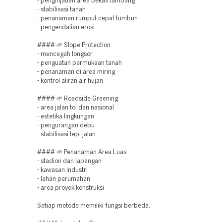
- penghijauan area bekas tambang
- stabilisasi tanah
- penanaman rumput cepat tumbuh
- pengendalian erosi
#### 🌱 Slope Protection
- mencegah longsor
- penguatan permukaan tanah
- penanaman di area miring
- kontrol aliran air hujan
#### 🌱 Roadside Greening
- area jalan tol dan nasional
- estetika lingkungan
- pengurangan debu
- stabilisasi tepi jalan
#### 🌱 Penanaman Area Luas
- stadion dan lapangan
- kawasan industri
- lahan perumahan
- area proyek konstruksi
Setiap metode memiliki fungsi berbeda.