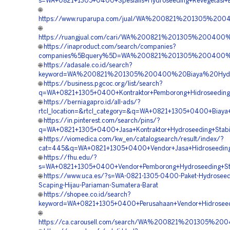
s=WA+0821+1305+0400+Spesialis+Hydroseeding+Revegetasi+
🌐
https://www.ruparupa.com/jual/WA%200821%201305%20
🌐
https://ruangjual.com/cari/WA%200821%201305%200400
🌐
https://inaproduct.com/search/companies?
companies%5Bquery%5D=WA%200821%201305%200400%20
🌐
https://adasale.co.id/search?
keyword=WA%200821%201305%200400%20Biaya%20Hydro
🌐
https://business.pgcoc.org/list/search?
q=WA+0821+1305+0400+Kontraktor+Pemborong+Hidroseeding+
🌐
https://berniagapro.id/all-ads/?
rtcl_location=&rtcl_category=&q=WA+0821+1305+0400+Biay
🌐
https://in.pinterest.com/search/pins/?
q=WA+0821+1305+0400+Jasa+Kontraktor+Hydroseeding+Stabil
🌐
https://viomedica.com/kw_en/catalogsearch/result/index/?
cat=445&q=WA+0821+1305+0400+Vendor+Jasa+Hidroseeding+
🌐
https://fhu.edu/?
s=WA+0821+1305+0400+Vendor+Pemborong+Hydroseeding+Stab
🌐
https://www.uca.es/?s=WA-0821-1305-0400-Paket-Hydroseed
Scaping-Hijau-Pariaman-Sumatera-Barat
🌐
https://shopee.co.id/search?
keyword=WA+0821+1305+0400+Perusahaan+Vendor+Hidroseedi
🌐
https://ca.carousell.com/search/WA%200821%201305%2