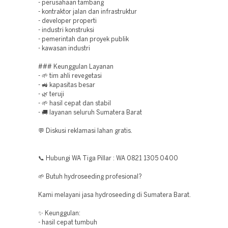
- perusahaan tambang
- kontraktor jalan dan infrastruktur
- developer properti
- industri konstruksi
- pemerintah dan proyek publik
- kawasan industri
### Keunggulan Layanan
- 🌱 tim ahli revegetasi
- 🚜 kapasitas besar
- 🌿 teruji
- 🌱 hasil cepat dan stabil
- 🚚 layanan seluruh Sumatera Barat
💬 Diskusi reklamasi lahan gratis.
📞 Hubungi WA Tiga Pillar : WA 0821 1305 0400
🌱 Butuh hydroseeding profesional?
Kami melayani jasa hydroseeding di Sumatera Barat.
✨ Keunggulan:
- hasil cepat tumbuh