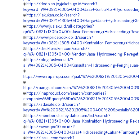
🌐
https://dodolan.jogjakota.go.id/search?
keyword=WA+0821+1305+0400+Jasa+Kontraktor+Hydroseeding
🌐
https://lakukan.co.id/search?
keyword=WA+0821+1305+0400+Harga+Jasa+Hydroseeding+Gre
🌐
https://www.jualaku.id/all-categories?
q=WA+0821+1305+0400+Jasa+Pemborong+Hidroseeding+Reveg
🌐
https://www.pricebook.co.id/search?
keyword=WA+0821+1305+0400+Kontraktor+Pemborong+Hidros
🌐
https://direktoriukm.com/search/?
q=WA+0821+1305+0400+Vendor+Jasa+Hydroseeding+Revegeta
🌐
https://blog.fastwork.id/?
s=WA+0821+1305+0400+Konsultan+Hidroseeding+Penghijauan
🌐
https://www.ruparupa.com/jual/WA%200821%201305%20
🌐
https://ruangjual.com/cari/WA%200821%201305%200400
🌐
https://inaproduct.com/search/companies?
companies%5Bquery%5D=WA%200821%201305%200400%20
🌐
https://adasale.co.id/search?
keyword=WA%200821%201305%200400%20Spesialis%20Hy
🌐
https://members.haileyidaho.com/list/search?
q=WA+0821+1305+0400+Jasa+Kontraktor+Hydroseeding+Rekl
🌐
https://www.qoo10.co.id/?
s=WA+0821+1305+0400+Jasa+Hidroseeding+Lahan+Tambang+
🌐
https://issuu.com/search?