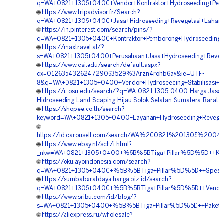
q=WA+0821+1305+0400+Vendor+Kontraktor+Hydroseeding+Peng
🌐
https://www.tripadvisor.fr/Search?
q=WA+0821+1305+0400+Jasa+Hidroseeding+Revegetasi+Lahan
🌐
https://in.pinterest.com/search/pins/?
q=WA+0821+1305+0400+Kontraktor+Pemborong+Hydroseeding+
🌐
https://maxtravel.al/?
s=WA+0821+1305+0400+Perusahaan+Jasa+Hydroseeding+Reveg
🌐
https://www.csi.edu/search/default.aspx?
cx=012635432624729063529%3Arzn4rohb6ay&ie=UTF-
8&q=WA+0821+1305+0400+Vendor+Hydroseeding+Stabilisasi+L
🌐
https://u.osu.edu/search/?q=WA-0821-1305-0400-Harga-Jas
Hidroseeding-Land-Scaping-Hijau-Solok-Selatan-Sumatera-Barat
🌐
https://shopee.co.th/search?
keyword=WA+0821+1305+0400+Layanan+Hydroseeding+Reveget
🌐
https://id.carousell.com/search/WA%200821%201305%
🌐
https://www.ebay.nl/sch/i.html?
_nkw=WA+0821+1305+0400+%5B%5BTiga+Pillar%5D%5D++Kons
🌐
https://oku.ayoindonesia.com/search?
q=WA+0821+1305+0400+%5B%5BTiga+Pillar%5D%5D++Spesiali
🌐
https://sumbabaratdaya.harga.biz.id/search?
q=WA+0821+1305+0400+%5B%5BTiga+Pillar%5D%5D++Vendor
🌐
https://www.sribu.com/id/blog/?
s=WA+0821+1305+0400+%5B%5BTiga+Pillar%5D%5D++Paket+
🌐
https://aliexpress.ru/wholesale?