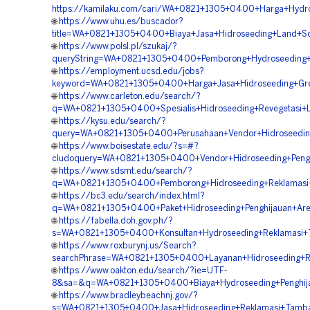
https://kamilaku.com/cari/WA+0821+1305+0400+Harga+Hydros
🌐
https://www.uhu.es/buscador?
title=WA+0821+1305+0400+Biaya+Jasa+Hidroseeding+Land+Sc
🌐
https://www.polsl.pl/szukaj/?
queryString=WA+0821+1305+0400+Pemborong+Hydroseeding+
🌐
https://employment.ucsd.edu/jobs?
keyword=WA+0821+1305+0400+Harga+Jasa+Hidroseeding+Gre
🌐
https://www.carleton.edu/search/?
q=WA+0821+1305+0400+Spesialis+Hidroseeding+Revegetasi+
🌐
https://kysu.edu/search/?
query=WA+0821+1305+0400+Perusahaan+Vendor+Hidroseeding
🌐
https://www.boisestate.edu/?s=#?
cludoquery=WA+0821+1305+0400+Vendor+Hidroseeding+Pengh
🌐
https://www.sdsmt.edu/search/?
q=WA+0821+1305+0400+Pemborong+Hidroseeding+Reklamasi+
🌐
https://bc3.edu/search/index.html?
q=WA+0821+1305+0400+Paket+Hidroseeding+Penghijauan+Are
🌐
https://fabella.doh.gov.ph/?
s=WA+0821+1305+0400+Konsultan+Hydroseeding+Reklamasi+T
🌐
https://www.roxburynj.us/Search?
searchPhrase=WA+0821+1305+0400+Layanan+Hidroseeding+Re
🌐
https://www.oakton.edu/search/?ie=UTF-
8&sa=&q=WA+0821+1305+0400+Biaya+Hydroseeding+Penghijau
🌐
https://www.bradleybeachnj.gov/?
s=WA+0821+1305+0400+Jasa+Hidroseeding+Reklamasi+Tamb