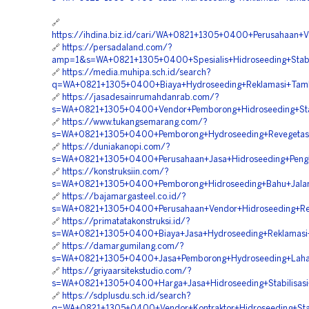
🔗
https://ihdina.biz.id/cari/WA+0821+1305+0400+Perusahaan
🔗
https://persadaland.com/?
amp=1&s=WA+0821+1305+0400+Spesialis+Hidroseeding+Stabil
🔗
https://media.muhipa.sch.id/search?
q=WA+0821+1305+0400+Biaya+Hydroseeding+Reklamasi+Tamb
🔗
https://jasadesainrumahdanrab.com/?
s=WA+0821+1305+0400+Vendor+Pemborong+Hidroseeding+Stab
🔗
https://www.tukangsemarang.com/?
s=WA+0821+1305+0400+Pemborong+Hydroseeding+Revegetasi+
🔗
https://duniakanopi.com/?
s=WA+0821+1305+0400+Perusahaan+Jasa+Hidroseeding+Pengh
🔗
https://konstruksiin.com/?
s=WA+0821+1305+0400+Pemborong+Hidroseeding+Bahu+Jalan
🔗
https://bajamargasteel.co.id/?
s=WA+0821+1305+0400+Perusahaan+Vendor+Hidroseeding+Re
🔗
https://primatatakonstruksi.id/?
s=WA+0821+1305+0400+Biaya+Jasa+Hydroseeding+Reklamasi
🔗
https://damargumilang.com/?
s=WA+0821+1305+0400+Jasa+Pemborong+Hydroseeding+Laha
🔗
https://griyaarsitekstudio.com/?
s=WA+0821+1305+0400+Harga+Jasa+Hidroseeding+Stabilisasi
🔗
https://sdplusdu.sch.id/search?
q=WA+0821+1305+0400+Vendor+Kontraktor+Hidroseeding+Stab