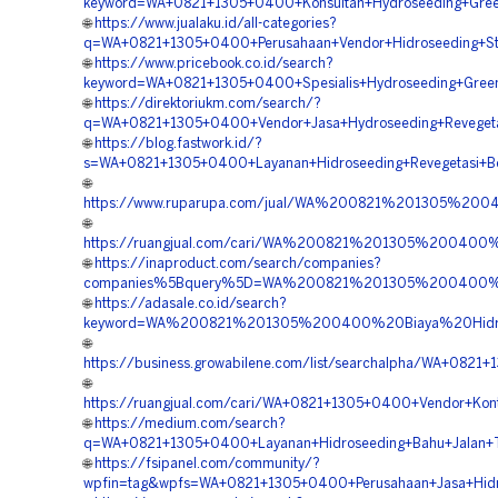
keyword=WA+0821+1305+0400+Konsultan+Hydroseeding+Green
🌐
https://www.jualaku.id/all-categories?
q=WA+0821+1305+0400+Perusahaan+Vendor+Hidroseeding+Stab
🌐
https://www.pricebook.co.id/search?
keyword=WA+0821+1305+0400+Spesialis+Hydroseeding+Green
🌐
https://direktoriukm.com/search/?
q=WA+0821+1305+0400+Vendor+Jasa+Hydroseeding+Revegeta
🌐
https://blog.fastwork.id/?
s=WA+0821+1305+0400+Layanan+Hidroseeding+Revegetasi+B
🌐
https://www.ruparupa.com/jual/WA%200821%201305%200
🌐
https://ruangjual.com/cari/WA%200821%201305%20040
🌐
https://inaproduct.com/search/companies?
companies%5Bquery%5D=WA%200821%201305%200400%2
🌐
https://adasale.co.id/search?
keyword=WA%200821%201305%200400%20Biaya%20Hidros
🌐
https://business.growabilene.com/list/searchalpha/WA+082
🌐
https://ruangjual.com/cari/WA+0821+1305+0400+Vendor+Kontr
🌐
https://medium.com/search?
q=WA+0821+1305+0400+Layanan+Hidroseeding+Bahu+Jalan+T
🌐
https://fsipanel.com/community/?
wpfin=tag&wpfs=WA+0821+1305+0400+Perusahaan+Jasa+Hidro