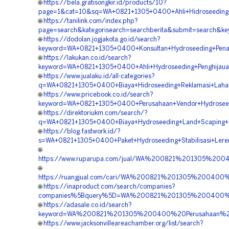
🌐
https://bela.gratisongkir.id/products/10?
page=1&cat=10&sq=WA+0821+1305+0400+Ahli+Hidroseeding+R
🌐
https://tanilink.com/index.php?
page=search&kategorisearch=searchberita&submit=search&
🌐
https://dodolan.jogjakota.go.id/search?
keyword=WA+0821+1305+0400+Konsultan+Hydroseeding+Pena
🌐
https://lakukan.co.id/search?
keyword=WA+0821+1305+0400+Ahli+Hydroseeding+Penghijauan
🌐
https://www.jualaku.id/all-categories?
q=WA+0821+1305+0400+Biaya+Hidroseeding+Reklamasi+Lahan
🌐
https://www.pricebook.co.id/search?
keyword=WA+0821+1305+0400+Perusahaan+Vendor+Hydroseed
🌐
https://direktoriukm.com/search/?
q=WA+0821+1305+0400+Biaya+Hydroseeding+Land+Scaping+Hi
🌐
https://blog.fastwork.id/?
s=WA+0821+1305+0400+Paket+Hydroseeding+Stabilisasi+Lere
🌐
https://www.ruparupa.com/jual/WA%200821%201305%20
🌐
https://ruangjual.com/cari/WA%200821%201305%200400
🌐
https://inaproduct.com/search/companies?
companies%5Bquery%5D=WA%200821%201305%200400%20H
🌐
https://adasale.co.id/search?
keyword=WA%200821%201305%200400%20Perusahaan%20H
🌐
https://www.jacksonvilleareachamber.org/list/search?