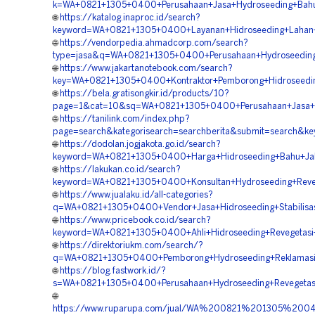
k=WA+0821+1305+0400+Perusahaan+Jasa+Hydroseeding+Bahu+
🌐
https://katalog.inaproc.id/search?
keyword=WA+0821+1305+0400+Layanan+Hidroseeding+Lahan+
🌐
https://vendorpedia.ahmadcorp.com/search?
type=jasa&q=WA+0821+1305+0400+Perusahaan+Hydroseeding+
🌐
https://www.jakartanotebook.com/search?
key=WA+0821+1305+0400+Kontraktor+Pemborong+Hidroseedin
🌐
https://bela.gratisongkir.id/products/10?
page=1&cat=10&sq=WA+0821+1305+0400+Perusahaan+Jasa+Hy
🌐
https://tanilink.com/index.php?
page=search&kategorisearch=searchberita&submit=search&
🌐
https://dodolan.jogjakota.go.id/search?
keyword=WA+0821+1305+0400+Harga+Hidroseeding+Bahu+Jala
🌐
https://lakukan.co.id/search?
keyword=WA+0821+1305+0400+Konsultan+Hydroseeding+Reveg
🌐
https://www.jualaku.id/all-categories?
q=WA+0821+1305+0400+Vendor+Jasa+Hidroseeding+Stabilisas
🌐
https://www.pricebook.co.id/search?
keyword=WA+0821+1305+0400+Ahli+Hidroseeding+Revegetasi
🌐
https://direktoriukm.com/search/?
q=WA+0821+1305+0400+Pemborong+Hydroseeding+Reklamasi
🌐
https://blog.fastwork.id/?
s=WA+0821+1305+0400+Perusahaan+Hydroseeding+Revegetasi
🌐
https://www.ruparupa.com/jual/WA%200821%201305%20