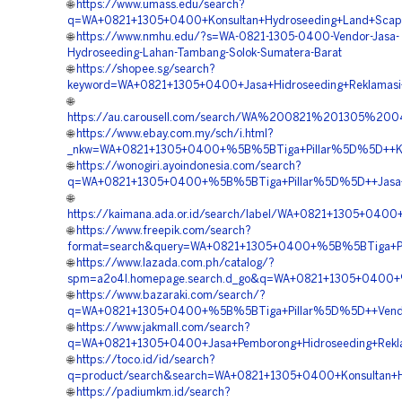
🌐
https://www.umass.edu/search?
q=WA+0821+1305+0400+Konsultan+Hydroseeding+Land+Scapin
🌐
https://www.nmhu.edu/?s=WA-0821-1305-0400-Vendor-Jasa-
Hydroseeding-Lahan-Tambang-Solok-Sumatera-Barat
🌐
https://shopee.sg/search?
keyword=WA+0821+1305+0400+Jasa+Hidroseeding+Reklamasi
🌐
https://au.carousell.com/search/WA%200821%201305%2
🌐
https://www.ebay.com.my/sch/i.html?
_nkw=WA+0821+1305+0400+%5B%5BTiga+Pillar%5D%5D++Kons
🌐
https://wonogiri.ayoindonesia.com/search?
q=WA+0821+1305+0400+%5B%5BTiga+Pillar%5D%5D++Jasa+Pem
🌐
https://kaimana.ada.or.id/search/label/WA+0821+1305+04
🌐
https://www.freepik.com/search?
format=search&query=WA+0821+1305+0400+%5B%5BTiga+Pill
🌐
https://www.lazada.com.ph/catalog/?
spm=a2o4l.homepage.search.d_go&q=WA+0821+1305+0400+%
🌐
https://www.bazaraki.com/search/?
q=WA+0821+1305+0400+%5B%5BTiga+Pillar%5D%5D++Vendor+
🌐
https://www.jakmall.com/search?
q=WA+0821+1305+0400+Jasa+Pemborong+Hidroseeding+Rekla
🌐
https://toco.id/id/search?
q=product/search&search=WA+0821+1305+0400+Konsultan+Hy
🌐
https://padiumkm.id/search?