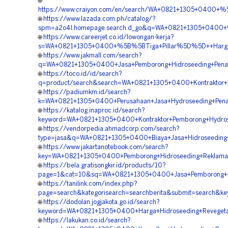
🌐
https://www.craiyon.com/en/search/WA+0821+1305+0400+%5
🌐
https://www.lazada.com.ph/catalog/?
spm=a2o4l.homepage.search.d_go&q=WA+0821+1305+0400+%5
🌐
https://www.careerjet.co.id/lowongan-kerja?
s=WA+0821+1305+0400+%5B%5BTiga+Pillar%5D%5D++Harga+
🌐
https://www.jakmall.com/search?
q=WA+0821+1305+0400+Jasa+Pemborong+Hidroseeding+Pena
🌐
https://toco.id/id/search?
q=product/search&search=WA+0821+1305+0400+Kontraktor+H
🌐
https://padiumkm.id/search?
k=WA+0821+1305+0400+Perusahaan+Jasa+Hydroseeding+Pena
🌐
https://katalog.inaproc.id/search?
keyword=WA+0821+1305+0400+Kontraktor+Pemborong+Hydrosee
🌐
https://vendorpedia.ahmadcorp.com/search?
type=jasa&q=WA+0821+1305+0400+Biaya+Jasa+Hidroseeding
🌐
https://www.jakartanotebook.com/search?
key=WA+0821+1305+0400+Pemborong+Hidroseeding+Reklamas
🌐
https://bela.gratisongkir.id/products/10?
page=1&cat=10&sq=WA+0821+1305+0400+Jasa+Pemborong+Hy
🌐
https://tanilink.com/index.php?
page=search&kategorisearch=searchberita&submit=search&k
🌐
https://dodolan.jogjakota.go.id/search?
keyword=WA+0821+1305+0400+Harga+Hidroseeding+Revegetas
🌐
https://lakukan.co.id/search?