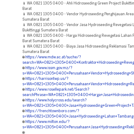
📱 WA 0821 1305 0400 - Ahli Hidroseeding Green Project Bukitti
Barat
📱 WA 0821 1305 0400 - Vendor Hydroseeding Penghijauan Area B
Sumatera Barat
📱 WA 0821 1305 0400 - Vendor Jasa Hydroseeding Revegetasi 
Bukittinggi Sumatera Barat
📱 WA 0821 1305 0400 - Harga Hidroseeding Revegetasi Lahan
Barat Sumatera Barat
📱 WA 0821 1305 0400 - Biaya Jasa Hidroseeding Reklamasi Ta
Sumatera Barat
🌐
https://www.mdw.ac.at/suche/?
search=WA+0821+1305+0400+Kontraktor+Hidroseeding+Reveg
🌐
https://www.issm.gov.mz/?
s=WA+0821+1305+0400+Perusahaan+Vendor+Hydroseeding+Stab
🌐
https://harrisontwp.us/?
s=WA+0821+1305+0400+Perusahaan+Vendor+Hidroseeding+Rek
🌐
https://www.rosellepark.net/Search?
searchPhrase=WA+0821+1305+0400+Harga+Jasa+Hidroseeding+
🌐
https://www.holycross.edu/search?
s=WA+0821+1305+0400+Jasa+Hydroseeding+Green+Project+T
🌐
https://frenchtownboro.com/?
s=WA+0821+1305+0400+Jasa+Hydroseeding+Lahan+Tambang
🌐
https://www.milton.edu/?
s=WA+0821+1305+0400+Perusahaan+Jasa+Hydroseeding+Reklam
🌐