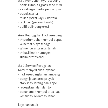
### Komponen Hydroseeding
- benih rumput (grass seed mix)
- air sebagai media pencampur
- pupuk starter
- mulch (serat kayu / kertas)
- tackifier (perekat tanah)
- aditif pelindung erosi
### Keunggulan Hydroseeding
- 🌱 pertumbuhan rumput cepat
- 🚜 hemat biaya tenaga
- 🌿 mengurangi erosi tanah
- 🌱 hasil lebih homogen
- 🚚 tim profesional
### Service Revegetasi
Kami menyediakan layanan:
- hydroseeding lahan tambang
- penghijauan area proyek
- stabilisasi lereng dan slope
- revegetasi jalan dan tol
- penanaman rumput area luas
- konsultasi reklamasi lahan
Layanan untuk: