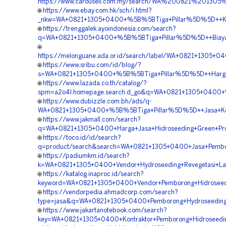
https://www.carousell.com.my/search/WA%200821%201
🌐
https://www.ebay.com.hk/sch/i.html?
_nkw=WA+0821+1305+0400+%5B%5BTiga+Pillar%5D%5D++Kons
🌐
https://trenggalek.ayoindonesia.com/search?
q=WA+0821+1305+0400+%5B%5BTiga+Pillar%5D%5D++Biaya+Ja
🌐
https://melonguane.ada.or.id/search/label/WA+0821+1305+
🌐
https://www.sribu.com/id/blog/?
s=WA+0821+1305+0400+%5B%5BTiga+Pillar%5D%5D++Harga+Ja
🌐
https://www.lazada.co.th/catalog/?
spm=a2o4l.homepage.search.d_go&q=WA+0821+1305+0400+%
🌐
https://www.dubizzle.com.bh/ads/q-
WA+0821+1305+0400+%5B%5BTiga+Pillar%5D%5D++Jasa+Kontr
🌐
https://www.jakmall.com/search?
q=WA+0821+1305+0400+Harga+Jasa+Hidroseeding+Green+Proj
🌐
https://toco.id/id/search?
q=product/search&search=WA+0821+1305+0400+Jasa+Pemboron
🌐
https://padiumkm.id/search?
k=WA+0821+1305+0400+Vendor+Hydroseeding+Revegetasi+Lah
🌐
https://katalog.inaproc.id/search?
keyword=WA+0821+1305+0400+Vendor+Pemborong+Hidroseedin
🌐
https://vendorpedia.ahmadcorp.com/search?
type=jasa&q=WA+0821+1305+0400+Pemborong+Hydroseeding+
🌐
https://www.jakartanotebook.com/search?
key=WA+0821+1305+0400+Kontraktor+Pemborong+Hidroseeding+