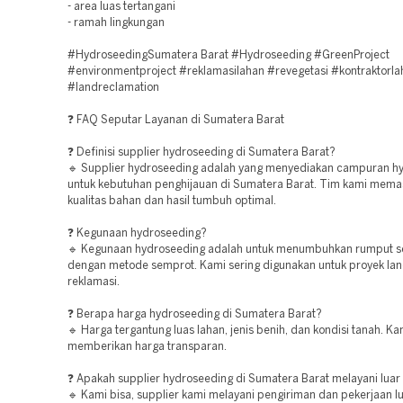
- area luas tertangani
- ramah lingkungan
#HydroseedingSumatera Barat #Hydroseeding #GreenProject
#environmentproject #reklamasilahan #revegetasi #kontraktorla
#landreclamation
❓ FAQ Seputar Layanan di Sumatera Barat
❓ Definisi supplier hydroseeding di Sumatera Barat?
🔹 Supplier hydroseeding adalah yang menyediakan campuran h
untuk kebutuhan penghijauan di Sumatera Barat. Tim kami mema
kualitas bahan dan hasil tumbuh optimal.
❓ Kegunaan hydroseeding?
🔹 Kegunaan hydroseeding adalah untuk menumbuhkan rumput s
dengan metode semprot. Kami sering digunakan untuk proyek la
reklamasi.
❓ Berapa harga hydroseeding di Sumatera Barat?
🔹 Harga tergantung luas lahan, jenis benih, dan kondisi tanah. Ka
memberikan harga transparan.
❓ Apakah supplier hydroseeding di Sumatera Barat melayani luar
🔹 Kami bisa, supplier kami melayani pengiriman dan pekerjaan l