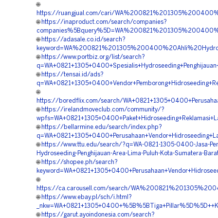
🌐
https://ruangjual.com/cari/WA%200821%201305%200400
🌐
https://inaproduct.com/search/companies?
companies%5Bquery%5D=WA%200821%201305%200400%20
🌐
https://adasale.co.id/search?
keyword=WA%200821%201305%200400%20Ahli%20Hydros
🌐
https://www.portbiz.org/list/search?
q=WA+0821+1305+0400+Spesialis+Hydroseeding+Penghijauan
🌐
https://tensai.id/ads?
q=WA+0821+1305+0400+Vendor+Pemborong+Hidroseeding+Rek
🌐
https://boredflix.com/search/WA+0821+1305+0400+Perusah
🌐
https://irelandmoveclub.com/community/?
wpfs=WA+0821+1305+0400+Paket+Hidroseeding+Reklamasi+La
🌐
https://bellarmine.edu/search/index.php?
q=WA+0821+1305+0400+Perusahaan+Vendor+Hidroseeding+La
🌐
https://www.ttu.edu/search/?q=WA-0821-1305-0400-Jasa-Pe
Hydroseeding-Penghijauan-Area-Lima-Puluh-Kota-Sumatera-Bara
🌐
https://shopee.ph/search?
keyword=WA+0821+1305+0400+Perusahaan+Vendor+Hidroseed
🌐
https://ca.carousell.com/search/WA%200821%201305%2
🌐
https://www.ebay.pl/sch/i.html?
_nkw=WA+0821+1305+0400+%5B%5BTiga+Pillar%5D%5D++Kontr
🌐
https://garut.ayoindonesia.com/search?