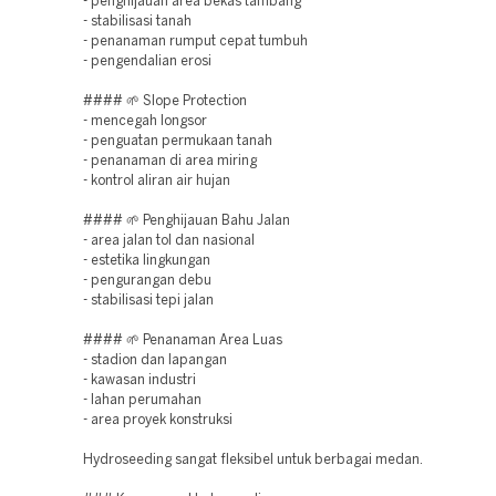
- penghijauan area bekas tambang
- stabilisasi tanah
- penanaman rumput cepat tumbuh
- pengendalian erosi
#### 🌱 Slope Protection
- mencegah longsor
- penguatan permukaan tanah
- penanaman di area miring
- kontrol aliran air hujan
#### 🌱 Penghijauan Bahu Jalan
- area jalan tol dan nasional
- estetika lingkungan
- pengurangan debu
- stabilisasi tepi jalan
#### 🌱 Penanaman Area Luas
- stadion dan lapangan
- kawasan industri
- lahan perumahan
- area proyek konstruksi
Hydroseeding sangat fleksibel untuk berbagai medan.