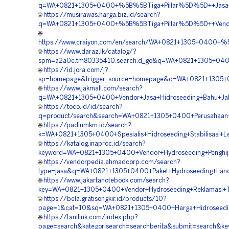
q=WA+0821+1305+0400+%5B%5BTiga+Pillar%5D%5D++Jasa+P
🌐
https://musirawas.harga.biz.id/search?
q=WA+0821+1305+0400+%5B%5BTiga+Pillar%5D%5D++Vendor+
🌐
https://www.craiyon.com/en/search/WA+0821+1305+0400+%
🌐
https://www.daraz.lk/catalog/?
spm=a2a0e.tm80335410.search.d_go&q=WA+0821+1305+0400
🌐
https://id.jora.com/j?
sp=homepage&trigger_source=homepage&q=WA+0821+1305+0
🌐
https://www.jakmall.com/search?
q=WA+0821+1305+0400+Vendor+Jasa+Hidroseeding+Bahu+Jala
🌐
https://toco.id/id/search?
q=product/search&search=WA+0821+1305+0400+Perusahaan+V
🌐
https://padiumkm.id/search?
k=WA+0821+1305+0400+Spesialis+Hidroseeding+Stabilisasi+L
🌐
https://katalog.inaproc.id/search?
keyword=WA+0821+1305+0400+Vendor+Hydroseeding+Penghij
🌐
https://vendorpedia.ahmadcorp.com/search?
type=jasa&q=WA+0821+1305+0400+Paket+Hydroseeding+Land+
🌐
https://www.jakartanotebook.com/search?
key=WA+0821+1305+0400+Vendor+Hydroseeding+Reklamasi+T
🌐
https://bela.gratisongkir.id/products/10?
page=1&cat=10&sq=WA+0821+1305+0400+Harga+Hidroseeding
🌐
https://tanilink.com/index.php?
page=search&kategorisearch=searchberita&submit=search&k