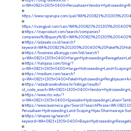
🌐
https://blog.fastwork.id/?
s=WA+0821+1305+0400+Perusahaan+Vendor+Hydroseeding+Re
🌐
https://www.ruparupa.com/jual/WA%200821%201305%20
🌐
https://ruangjual.com/cari/WA%200821%201305%20040
🌐
https://inaproduct.com/search/companies?
companies%5Bquery%5D=WA%200821%201305%200400%20
🌐
https://adasale.co.id/search?
keyword=WA%200821%201305%200400%20Paket%20Hidro
🌐
https://business.albanyga.com/list/search?
q=WA+0821+1305+0400+Harga+Hydroseeding+Revegetasi+Lah
🌐
https://halojasa.com/blog/?
s=WA+0821+1305+0400+Harga+Hidroseeding+Land+Scaping+H
🌐
https://medium.com/search?
q=WA+0821+1305+0400+Paket+Hydroseeding+Penghijauan+Ar
🌐
https://adastranekretnine.hr/listings/results?
id_code_exact=WA+0821+1305+0400+Vendor+Hydroseeding+L
🌐
https://www.chc.edu/?
s=WA+0821+1305+0400+Spesialis+Hydroseeding+Lahan+Tamb
🌐
https://www.laverneca.gov/Search?searchPhrase=WA-0821-1
Perusahaan-Hydroseeding-Land-Scaping-Hijau-Dharmasraya-Sum
🌐
https://shopee.sg/search?
keyword=WA+0821+1305+0400+Biaya+Hydroseeding+Revegeta
🌐