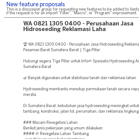
New feature proposals
This is a discussion group for requesting new features to be added to Vanta
if the request is for an import "Filter", "Macro", or "Program" improvement.
WA 0821 1305 0400 - Perusahaan Jasa
Hidroseeding Reklamasi Laha
🏆 WA 0821 1305 0400 - Perusahaan Jasa Hidroseeding Reklama
Pasaman Barat Sumatera Barat | Tiga Pillar
Hubungi segera Tiga Pillar untuk Info🌱 Spesialis Hydroseeding A
Sumatera Barat
🌿 Banyak digunakan untuk stabilisasi tanah dan reklamasi lahan.
Hydroseeding membantu menutup permukaan tanah secara cepa
merata.
Di Sumatera Barat, kebutuhan jasa hydroseeding meningkat untu
tambang, konstruksi, jalan tol, perumahan, dan reklamasi lingkung
### Macam Revegetasi Lahan
Berikut jenis pekerjaan yang umum dilakukan:
#### 🌱 Revegetasi Lahan Tambang