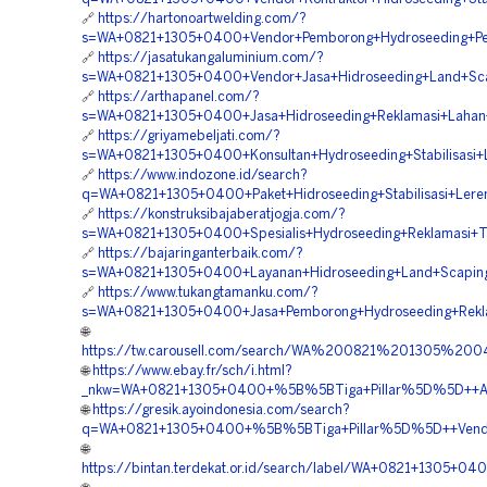
🔗
https://hartonoartwelding.com/?
s=WA+0821+1305+0400+Vendor+Pemborong+Hydroseeding+P
🔗
https://jasatukangaluminium.com/?
s=WA+0821+1305+0400+Vendor+Jasa+Hidroseeding+Land+Scap
🔗
https://arthapanel.com/?
s=WA+0821+1305+0400+Jasa+Hidroseeding+Reklamasi+Lahan
🔗
https://griyamebeljati.com/?
s=WA+0821+1305+0400+Konsultan+Hydroseeding+Stabilisasi+
🔗
https://www.indozone.id/search?
q=WA+0821+1305+0400+Paket+Hidroseeding+Stabilisasi+Ler
🔗
https://konstruksibajaberatjogja.com/?
s=WA+0821+1305+0400+Spesialis+Hydroseeding+Reklamasi+
🔗
https://bajaringanterbaik.com/?
s=WA+0821+1305+0400+Layanan+Hidroseeding+Land+Scaping
🔗
https://www.tukangtamanku.com/?
s=WA+0821+1305+0400+Jasa+Pemborong+Hydroseeding+Rekl
🌐
https://tw.carousell.com/search/WA%200821%201305%
🌐
https://www.ebay.fr/sch/i.html?
_nkw=WA+0821+1305+0400+%5B%5BTiga+Pillar%5D%5D++Ahli+
🌐
https://gresik.ayoindonesia.com/search?
q=WA+0821+1305+0400+%5B%5BTiga+Pillar%5D%5D++Vendor+
🌐
https://bintan.terdekat.or.id/search/label/WA+0821+1305