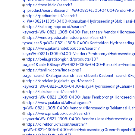
🌐
https://toco.id/id/search?
q=product/search&search=WA+0821+1305+0400+Vendor+Kontr
🌐
https://padiumkm.id/search?
k=WA+0821+1305+0400+Konsultan+Hydroseeding+Stabilisasi+
🌐
https://katalog.inaproc.id/search?
keyword=WA+0821+1305+0400+Perusahaan+Vendor+Hidroseed
🌐
https://vendorpedia.ahmadcorp.com/search?
type=jasa&q=WA+0821+1305+0400+Kontraktor+Hydroseeding+
🌐
https://www.jakartanotebook.com/search?
key=WA+0821+1305+0400+Vendor+Pemborong+Hydroseeding+St
🌐
https://bela.gratisongkir.id/products/10?
page=1&cat=10&sq=WA+0821+1305+0400+Kontraktor+Pembor
🌐
https://tanilink.com/index.php?
page=search&kategorisearch=searchberita&submit=search&k
🌐
https://dodolan.jogjakota.go.id/search?
keyword=WA+0821+1305+0400+Biaya+Hydroseeding+Lahan+T
🌐
https://lakukan.co.id/search?
keyword=WA+0821+1305+0400+Jasa+Pemborong+Hidroseeding
🌐
https://www.jualaku.id/all-categories?
q=WA+0821+1305+0400+Vendor+Hidroseeding+Reklamasi+Lah
🌐
https://www.pricebook.co.id/search?
keyword=WA+0821+1305+0400+Vendor+Jasa+Hydroseeding+La
🌐
https://direktoriukm.com/search/?
q=WA+0821+1305+0400+Ahli+Hydroseeding+Green+Project+D