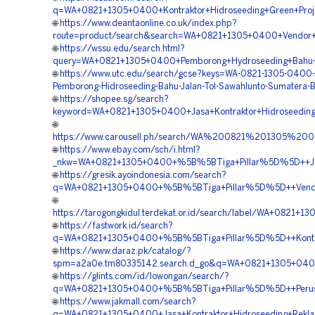
q=WA+0821+1305+0400+Kontraktor+Hidroseeding+Green+Proj
🌐
https://www.deantaonline.co.uk/index.php?
route=product/search&search=WA+0821+1305+0400+Vendor+Ko
🌐
https://wssu.edu/search.html?
query=WA+0821+1305+0400+Pemborong+Hydroseeding+Bahu+J
🌐
https://www.utc.edu/search/gcse?keys=WA-0821-1305-0400-
Pemborong-Hidroseeding-Bahu-Jalan-Tol-Sawahlunto-Sumatera-B
🌐
https://shopee.sg/search?
keyword=WA+0821+1305+0400+Jasa+Kontraktor+Hidroseeding
🌐
https://www.carousell.ph/search/WA%200821%201305%
🌐
https://www.ebay.com/sch/i.html?
_nkw=WA+0821+1305+0400+%5B%5BTiga+Pillar%5D%5D++Jasa
🌐
https://gresik.ayoindonesia.com/search?
q=WA+0821+1305+0400+%5B%5BTiga+Pillar%5D%5D++Vendor+
🌐
https://tarogongkidul.terdekat.or.id/search/label/WA+08
🌐
https://fastwork.id/search?
q=WA+0821+1305+0400+%5B%5BTiga+Pillar%5D%5D++Kontrakt
🌐
https://www.daraz.pk/catalog/?
spm=a2a0e.tm80335142.search.d_go&q=WA+0821+1305+0400
🌐
https://glints.com/id/lowongan/search/?
q=WA+0821+1305+0400+%5B%5BTiga+Pillar%5D%5D++Perusah
🌐
https://www.jakmall.com/search?
q=WA+0821+1305+0400+Jasa+Kontraktor+Hidroseeding+Rekl