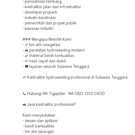
- perusahaan tambang
- kontraktor jalan dan infrastruktur
- developer properti
- industri konstruksi
- pemerintah dan proyek publik
- kawasan industri
### Mengapa Memilih Kami
- 🌱 tim ahli revegetasi
- 🚜 peralatan hydroseeding modern
- 🌿 material benih berkualitas
- 🌱 hasil cepat dan stabil
- 🚚 layanan seluruh Sulawesi Tenggara
🌱 Kontraktor hydroseeding profesional di Sulawesi Tenggara.
📞 Hubungi WA Tigapillar : WA 0821 1305 0400
🚜 Jasa kontraktor profesional?
Kami menyediakan:
- desain dan aplikasi
- benih berkualitas
- tim ahli lapangan