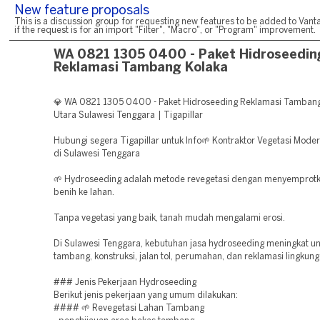
New feature proposals
This is a discussion group for requesting new features to be added to Vanta
if the request is for an import "Filter", "Macro", or "Program" improvement.
WA 0821 1305 0400 - Paket Hidroseedin
Reklamasi Tambang Kolaka
💎 WA 0821 1305 0400 - Paket Hidroseeding Reklamasi Tambang
Utara Sulawesi Tenggara | Tigapillar
Hubungi segera Tigapillar untuk Info🌱 Kontraktor Vegetasi Mode
di Sulawesi Tenggara
🌱 Hydroseeding adalah metode revegetasi dengan menyemprotk
benih ke lahan.
Tanpa vegetasi yang baik, tanah mudah mengalami erosi.
Di Sulawesi Tenggara, kebutuhan jasa hydroseeding meningkat un
tambang, konstruksi, jalan tol, perumahan, dan reklamasi lingkung
### Jenis Pekerjaan Hydroseeding
Berikut jenis pekerjaan yang umum dilakukan:
#### 🌱 Revegetasi Lahan Tambang