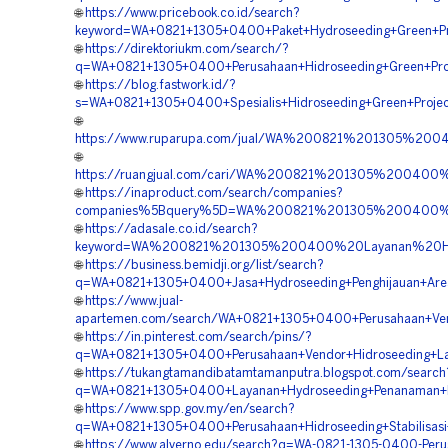
🌐
https://www.pricebook.co.id/search?
keyword=WA+0821+1305+0400+Paket+Hydroseeding+Green+Pro
🌐
https://direktoriukm.com/search/?
q=WA+0821+1305+0400+Perusahaan+Hidroseeding+Green+Proj
🌐
https://blog.fastwork.id/?
s=WA+0821+1305+0400+Spesialis+Hidroseeding+Green+Projec
🌐
https://www.ruparupa.com/jual/WA%200821%201305%20
🌐
https://ruangjual.com/cari/WA%200821%201305%200400
🌐
https://inaproduct.com/search/companies?
companies%5Bquery%5D=WA%200821%201305%200400%20P
🌐
https://adasale.co.id/search?
keyword=WA%200821%201305%200400%20Layanan%20Hydr
🌐
https://business.bemidji.org/list/search?
q=WA+0821+1305+0400+Jasa+Hydroseeding+Penghijauan+Area
🌐
https://www.jual-
apartemen.com/search/WA+0821+1305+0400+Perusahaan+Ven
🌐
https://in.pinterest.com/search/pins/?
q=WA+0821+1305+0400+Perusahaan+Vendor+Hidroseeding+Lan
🌐
https://tukangtamandibatamtamanputra.blogspot.com/search
q=WA+0821+1305+0400+Layanan+Hydroseeding+Penanaman+Ru
🌐
https://www.spp.gov.my/en/search?
q=WA+0821+1305+0400+Perusahaan+Hidroseeding+Stabilisasi
🌐
https://www.alverno.edu/search?q=WA-0821-1305-0400-Peru