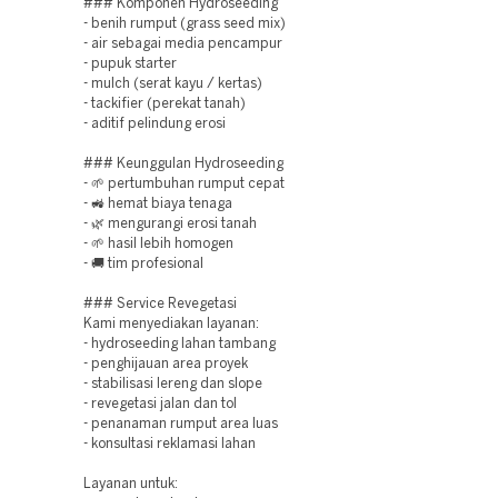
### Komponen Hydroseeding
- benih rumput (grass seed mix)
- air sebagai media pencampur
- pupuk starter
- mulch (serat kayu / kertas)
- tackifier (perekat tanah)
- aditif pelindung erosi
### Keunggulan Hydroseeding
- 🌱 pertumbuhan rumput cepat
- 🚜 hemat biaya tenaga
- 🌿 mengurangi erosi tanah
- 🌱 hasil lebih homogen
- 🚚 tim profesional
### Service Revegetasi
Kami menyediakan layanan:
- hydroseeding lahan tambang
- penghijauan area proyek
- stabilisasi lereng dan slope
- revegetasi jalan dan tol
- penanaman rumput area luas
- konsultasi reklamasi lahan
Layanan untuk: