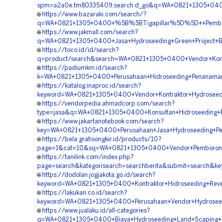
spm=a2a0e.tm80335409.search.d_go&q=WA+0821+1305+0400
🌐
https://www.bazaraki.com/search/?
q=WA+0821+1305+0400+%5B%5BTigapillar%5D%5D++Pemborong
🌐
https://www.jakmall.com/search?
q=WA+0821+1305+0400+Jasa+Hydroseeding+Green+Project+Bu
🌐
https://toco.id/id/search?
q=product/search&search=WA+0821+1305+0400+Vendor+Kontra
🌐
https://padiumkm.id/search?
k=WA+0821+1305+0400+Perusahaan+Hidroseeding+Penanaman
🌐
https://katalog.inaproc.id/search?
keyword=WA+0821+1305+0400+Vendor+Kontraktor+Hydroseed
🌐
https://vendorpedia.ahmadcorp.com/search?
type=jasa&q=WA+0821+1305+0400+Konsultan+Hidroseeding+Re
🌐
https://www.jakartanotebook.com/search?
key=WA+0821+1305+0400+Perusahaan+Jasa+Hydroseeding+Peng
🌐
https://bela.gratisongkir.id/products/10?
page=1&cat=10&sq=WA+0821+1305+0400+Vendor+Pemborong+H
🌐
https://tanilink.com/index.php?
page=search&kategorisearch=searchberita&submit=search&
🌐
https://dodolan.jogjakota.go.id/search?
keyword=WA+0821+1305+0400+Kontraktor+Hidroseeding+Reveg
🌐
https://lakukan.co.id/search?
keyword=WA+0821+1305+0400+Perusahaan+Vendor+Hydroseedi
🌐
https://www.jualaku.id/all-categories?
q=WA+0821+1305+0400+Biaya+Hydroseeding+Land+Scaping+Hi