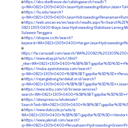
🌐
https://abo.stadtrevue.de/catalogsearch/result/?
q=WA+0821+1305+0400+Jasa+Hydroseeding+Bahu+Jalan+Tol+
🌐
https://liu.edu/search?
q=WA+0821+1305+0400+Jasa+Hidroseeding+Penanaman+Rump
🌐
https://web.unican.es/en/search/results.aspx?k=Search%
0821-1305-0400-Biaya-Jasa-Hydroseeding-Stabilisasi-Lereng-M
Sulawesi-Tenggara
🌐
https://shopee.co.th/search?
keyword=WA+0821+1305+0400+Harga+Jasa+Hydroseeding+Pe
🌐
https://tw.carousell.com/search/WA%200821%201305%2
🌐
https://www.ebay.pl/sch/i.html?
_nkw=WA+0821+1305+0400+%5B%5BTigapillar%5D%5D++Perus
🌐
https://muba.ayoindonesia.com/search?
q=WA+0821+1305+0400+%5B%5BTigapillar%5D%5D++Perusaha
🌐
https://rejanglebong.terdekat.or.id/search?
q=WA+0821+1305+0400+%5B%5BTigapillar%5D%5D++Jasa+Pem
🌐
https://www.sribu.com/id/browse-services?
search=WA+0821+1305+0400+%5B%5BTigapillar%5D%5D++Vend
🌐
https://aliexpress.ru/wholesale?
SearchText=WA+0821+1305+0400+%5B%5BTigapillar%5D%5D++
🌐
https://www.dubizzle.jo/ads/q-
WA+0821+1305+0400+%5B%5BTigapillar%5D%5D++Vendor+Kont
🌐
https://www.jakmall.com/search?
q=WA+0821+1305+0400+Perusahaan+Hydroseeding+Green+Proj