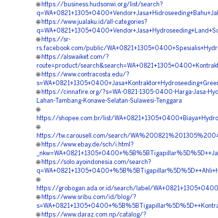
🌐
https://business.hudsonwi.org/list/search?
q=WA+0821+1305+0400+Vendor+Jasa+Hidroseeding+Bahu+Jala
🌐
https://www.jualaku.id/all-categories?
q=WA+0821+1305+0400+Vendor+Jasa+Hydroseeding+Land+Sca
🌐
https://sr-
rs.facebook.com/public/WA+0821+1305+0400+Spesialis+Hyd
🌐
https://alswaiket.com/?
route=product/search&search=WA+0821+1305+0400+Kontrakt
🌐
https://www.contracosta.edu/?
s=WA+0821+1305+0400+Jasa+Kontraktor+Hydroseeding+Green+
🌐
https://cinnafire.org/?s=WA-0821-1305-0400-Harga-Jasa-Hyd
Lahan-Tambang-Konawe-Selatan-Sulawesi-Tenggara
🌐
https://shopee.com.br/list/WA+0821+1305+0400+Biaya+Hydro
🌐
https://tw.carousell.com/search/WA%200821%201305%2
🌐
https://www.ebay.de/sch/i.html?
_nkw=WA+0821+1305+0400+%5B%5BTigapillar%5D%5D++Jasa+Ko
🌐
https://solo.ayoindonesia.com/search?
q=WA+0821+1305+0400+%5B%5BTigapillar%5D%5D++Ahli+Hyd
🌐
https://grobogan.ada.or.id/search/label/WA+0821+1305+04
🌐
https://www.sribu.com/id/blog/?
s=WA+0821+1305+0400+%5B%5BTigapillar%5D%5D++Kontrakto
🌐
https://www.daraz.com.np/catalog/?