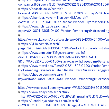
🌐
https://inaproduct.com/search/companies?
companies%5Bquery%5D=WA%200821%201305%200400%20S
🌐
https://adasale.co.id/search?
keyword=WA%200821%201305%200400%20Biaya%20Jasa%2
🌐
https://chamber.livevermillion.com/list/search?
q=WA+0821+1305+0400+Perusahaan+Vendor+Hydroseeding+Stab
🌐
https://www.notino.at/search.asp?
exps=WA+0821+1305+0400+Vendor+Pemborong+Hidroseeding+
🌐
https://www.roku.com/blog/search/WA+0821+1305+0400+Ven
🌐
https://yililo.com/it/search?
page=2&q=WA+0821+1305+0400+Vendor+Hidroseeding+Lahan
🌐
https://www.cnm.edu/@@gcse-searchresults?
cx=011885480972693805930%3A667irkbihka&ie=UTF-
8&q=WA+0821+1305+0400+Biaya+Jasa+Hidroseeding+Penghija
🌐
https://www.moval.edu/?s=WA-0821-1305-0400-Vendor-Pemb
Hydroseeding-Revegetasi-Lahan-Kolaka-Utara-Sulawesi-Tenggar
🌐
https://shopee.com.my/search?
keyword=WA+0821+1305+0400+Vendor+Pemborong+Hidroseedin
🌐
https://www.carousell.com.my/search/WA%200821%201
🌐
https://www.ebay.com/sch/i.html?
_nkw=WA+0821+1305+0400+%5B%5BTigapillar%5D%5D++Pembo
🌐
https://kendal.ayoindonesia.com/search?
q=WA+0821+1305+0400+%5B%5BTigapillar%5D%5D++Ahli+Hyd