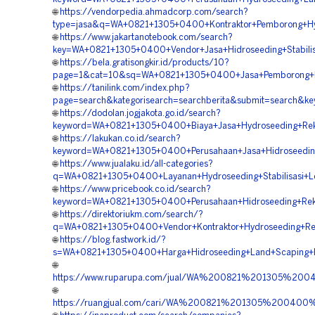
🌐
https://vendorpedia.ahmadcorp.com/search?
type=jasa&q=WA+0821+1305+0400+Kontraktor+Pemborong+Hyd
🌐
https://www.jakartanotebook.com/search?
key=WA+0821+1305+0400+Vendor+Jasa+Hidroseeding+Stabilis
🌐
https://bela.gratisongkir.id/products/10?
page=1&cat=10&sq=WA+0821+1305+0400+Jasa+Pemborong+Hid
🌐
https://tanilink.com/index.php?
page=search&kategorisearch=searchberita&submit=search&k
🌐
https://dodolan.jogjakota.go.id/search?
keyword=WA+0821+1305+0400+Biaya+Jasa+Hydroseeding+Rekl
🌐
https://lakukan.co.id/search?
keyword=WA+0821+1305+0400+Perusahaan+Jasa+Hidroseeding
🌐
https://www.jualaku.id/all-categories?
q=WA+0821+1305+0400+Layanan+Hydroseeding+Stabilisasi+Le
🌐
https://www.pricebook.co.id/search?
keyword=WA+0821+1305+0400+Perusahaan+Hidroseeding+Rekl
🌐
https://direktoriukm.com/search/?
q=WA+0821+1305+0400+Vendor+Kontraktor+Hydroseeding+Rev
🌐
https://blog.fastwork.id/?
s=WA+0821+1305+0400+Harga+Hidroseeding+Land+Scaping+Hi
🌐
https://www.ruparupa.com/jual/WA%200821%201305%20
🌐
https://ruangjual.com/cari/WA%200821%201305%200400