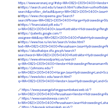
https://www.veronanj.org/#stq=WA+0821+1305+0400+Vendor+J
🌐
https://search.und.edu/s/search.html?collection=uofnorthdak
search&profile=_default&query=WA+0821+1305+0400+Jasa+
🌐
https://www.chicopeema.gov/Search?
searchPhrase=WA+0821+1305+0400+Harga+Hydroseeding+Stabi
🌐
https://financialaid.pitt.edu/?
s=WA+0821+1305+0400+Jasa+Kontraktor+Hidroseeding+Penghi
🌐
https://patents.google.com/?
assignee=kkk&oq=WA+0821+1305+0400+Paket+Hydroseeding+B
🌐
https://www.hse.ru/en/en/search/index.html?
text=WA+0821+1305+0400+Perusahaan+Jasa+Hydroseeding+P
🌐
https://abudhabipe.dfa.gov.ph/search?
searchword=WA+0821+1305+0400+Kontraktor+Hydroseeding+
🌐
https://www.elmwoodparknj.us/search?
q=WA+0821+1305+0400+Vendor+Hidroseeding+Penanaman+Ru
🌐
https://johnsonu.edu/?
s=WA+0821+1305+0400+Harga+Jasa+Hydroseeding+Land+Scap
🌐
https://www.kckcc.edu/search.html?
q=WA+0821+1305+0400+Vendor+Jasa+Hydroseeding+Land+Sca
🔗
https://www.pasangplafongypsumbekasi.web.id/?
s=WA+0821+1305+0400+Perusahaan+Vendor+Hidroseeding+Rev
🔗
https://www.voaindonesia.com/s?
k=WA+0821+1305+0400+Perusahaan+Jasa+Hidroseeding+Laha
🔗
https://tukuoyuk.sidoarjokab.go.id/?