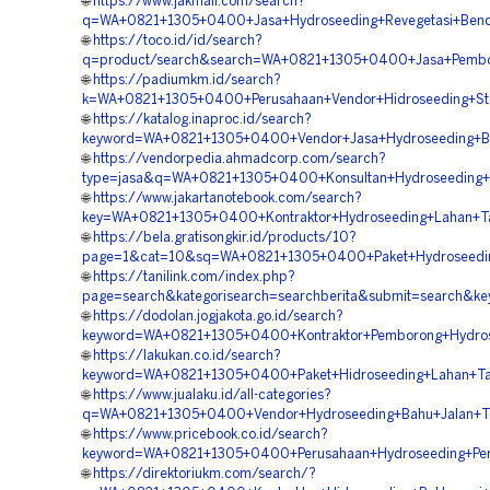
🌐
https://www.jakmall.com/search?
q=WA+0821+1305+0400+Jasa+Hydroseeding+Revegetasi+Bend
🌐
https://toco.id/id/search?
q=product/search&search=WA+0821+1305+0400+Jasa+Pembor
🌐
https://padiumkm.id/search?
k=WA+0821+1305+0400+Perusahaan+Vendor+Hidroseeding+Stab
🌐
https://katalog.inaproc.id/search?
keyword=WA+0821+1305+0400+Vendor+Jasa+Hydroseeding+Bah
🌐
https://vendorpedia.ahmadcorp.com/search?
type=jasa&q=WA+0821+1305+0400+Konsultan+Hydroseeding+R
🌐
https://www.jakartanotebook.com/search?
key=WA+0821+1305+0400+Kontraktor+Hydroseeding+Lahan+T
🌐
https://bela.gratisongkir.id/products/10?
page=1&cat=10&sq=WA+0821+1305+0400+Paket+Hydroseeding
🌐
https://tanilink.com/index.php?
page=search&kategorisearch=searchberita&submit=search&k
🌐
https://dodolan.jogjakota.go.id/search?
keyword=WA+0821+1305+0400+Kontraktor+Pemborong+Hydrose
🌐
https://lakukan.co.id/search?
keyword=WA+0821+1305+0400+Paket+Hidroseeding+Lahan+Ta
🌐
https://www.jualaku.id/all-categories?
q=WA+0821+1305+0400+Vendor+Hydroseeding+Bahu+Jalan+Tol
🌐
https://www.pricebook.co.id/search?
keyword=WA+0821+1305+0400+Perusahaan+Hydroseeding+Peng
🌐
https://direktoriukm.com/search/?