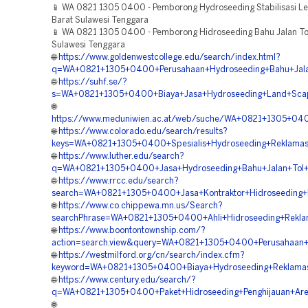
📱 WA 0821 1305 0400 - Pemborong Hydroseeding Stabilisasi L
Barat Sulawesi Tenggara
📱 WA 0821 1305 0400 - Pemborong Hidroseeding Bahu Jalan T
Sulawesi Tenggara
🌐
https://www.goldenwestcollege.edu/search/index.html?
q=WA+0821+1305+0400+Perusahaan+Hydroseeding+Bahu+Jalan
🌐
https://suhf.se/?
s=WA+0821+1305+0400+Biaya+Jasa+Hydroseeding+Land+Scapi
🌐
https://www.meduniwien.ac.at/web/suche/WA+0821+1305+04
🌐
https://www.colorado.edu/search/results?
keys=WA+0821+1305+0400+Spesialis+Hydroseeding+Reklama
🌐
https://www.luther.edu/search?
q=WA+0821+1305+0400+Jasa+Hydroseeding+Bahu+Jalan+Tol+W
🌐
https://www.rrcc.edu/search?
search=WA+0821+1305+0400+Jasa+Kontraktor+Hidroseeding+
🌐
https://www.co.chippewa.mn.us/Search?
searchPhrase=WA+0821+1305+0400+Ahli+Hidroseeding+Rekla
🌐
https://www.boontontownship.com/?
action=search.view&query=WA+0821+1305+0400+Perusahaan+H
🌐
https://westmilford.org/cn/search/index.cfm?
keyword=WA+0821+1305+0400+Biaya+Hydroseeding+Reklamasi
🌐
https://www.century.edu/search/?
q=WA+0821+1305+0400+Paket+Hidroseeding+Penghijauan+Are
🌐