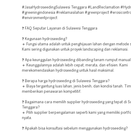
#JasaHydroseedingSulawesi Tenggara #LandReclamation #Hyd
#greeningindonesia #reklamasilahan #greenproject #erosicontro
#environmentproject
❓ FAQ Seputar Layanan di Sulawesi Tenggara
❓ Kegunaan hydroseeding?
🔹 Fungsi utama adalah untuk penghijauan lahan dengan metode 
Kami sering digunakan untuk proyek landscaping dan reklamasi.
❓ Apa keunggulan hydroseeding dibanding tanam rumput manual
🔹 Keunggulannya adalah lebih cepat, merata, dan efisien. Kami
merekomendasikan hydroseeding untuk hasil maksimal.
❓ Berapa harga hydroseeding di Sulawesi Tenggara?
🔹 Biaya tergantung luas lahan, jenis benih, dan kondisi tanah. Ti
memberikan penawaran kompetitif.
❓ Bagaimana cara memilih supplier hydroseeding yang tepat di S
Tenggara?
🔹 Pilih supplier berpengalaman seperti kami yang memiliki portfo
nyata.
❓ Apakah bisa konsultasi sebelum menggunakan hydroseeding?