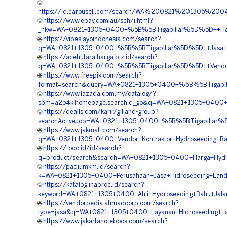
🌐
https://id.carousell.com/search/WA%200821%201305%
🌐
https://www.ebay.com.au/sch/i.html?
_nkw=WA+0821+1305+0400+%5B%5BTigapillar%5D%5D++Harga
🌐
https://vibes.ayoindonesia.com/search?
q=WA+0821+1305+0400+%5B%5BTigapillar%5D%5D++Jasa+Kont
🌐
https://acehutara.harga.biz.id/search?
q=WA+0821+1305+0400+%5B%5BTigapillar%5D%5D++Vendor+H
🌐
https://www.freepik.com/search?
format=search&query=WA+0821+1305+0400+%5B%5BTigapillar
🌐
https://www.lazada.com.my/catalog/?
spm=a2o4k.homepage.search.d_go&q=WA+0821+1305+0400+%5
🌐
https://dealls.com/karir/gilland-group?
searchActiveJob=WA+0821+1305+0400+%5B%5BTigapillar%5D
🌐
https://www.jakmall.com/search?
q=WA+0821+1305+0400+Vendor+Kontraktor+Hydroseeding+Bah
🌐
https://toco.id/id/search?
q=product/search&search=WA+0821+1305+0400+Harga+Hydrose
🌐
https://padiumkm.id/search?
k=WA+0821+1305+0400+Perusahaan+Jasa+Hidroseeding+Land+
🌐
https://katalog.inaproc.id/search?
keyword=WA+0821+1305+0400+Ahli+Hydroseeding+Bahu+Jalan
🌐
https://vendorpedia.ahmadcorp.com/search?
type=jasa&q=WA+0821+1305+0400+Layanan+Hidroseeding+Lan
🌐
https://www.jakartanotebook.com/search?