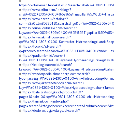
🌐
https://kotasleman.terdekat.or.id/search/label/WA+0821+
🌐
https://www.sribu.com/id/blog/?
s=WA+0821+1305+0400+%5B%5BTigapillar%5D%5D++Harga+Hi
🌐
https://www.daraz.lk/catalog/?
spm=a2a0e.tm80335410.search.d_go&q=WA+0821+1305+0400
🌐
https://dubai.dubizzle.com/search/?
keyword=WA+0821+1305+0400+%5B%5BTigapillar%5D%5D++Jasa
🌐
https://www.jakmall.com/search?
q=WA+0821+1305+0400+Kontraktor+Hidroseeding+Land+Scapi
🌐
https://toco.id/id/search?
q=product/search&search=WA+0821+1305+0400+Vendor+Jasa+
🌐
https://padiumkm.id/search?
k=WA+0821+1305+0400+Layanan+Hydroseeding+Revegetasi+B
🌐
https://katalog.inaproc.id/search?
keyword=WA+0821+1305+0400+Layanan+Hydroseeding+Lahan
🌐
https://vendorpedia.ahmadcorp.com/search?
type=jasa&q=WA+0821+1305+0400+Ahli+Hidroseeding+Penan
🌐
https://www.jakartanotebook.com/search?
key=WA+0821+1305+0400+Paket+Hydroseeding+Lahan+Tamban
🌐
https://bela.gratisongkir.id/products/10?
page=1&cat=10&sq=WA+0821+1305+0400+Ahli+Hidroseeding+St
🌐
https://tanilink.com/index.php?
page=search&kategorisearch=searchberita&submit=search&
🌐
https://dodolan.jogjakota.go.id/search?