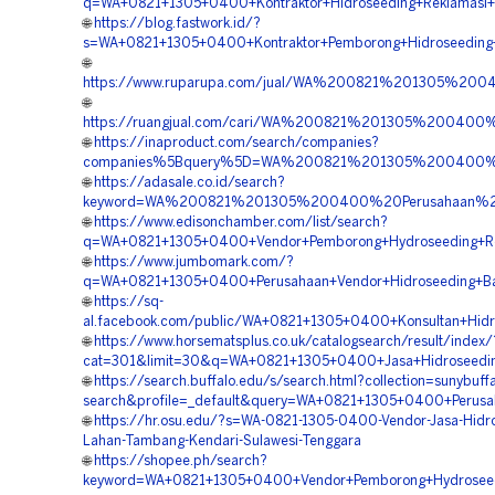
q=WA+0821+1305+0400+Kontraktor+Hidroseeding+Reklamasi+
🌐
https://blog.fastwork.id/?
s=WA+0821+1305+0400+Kontraktor+Pemborong+Hidroseeding
🌐
https://www.ruparupa.com/jual/WA%200821%201305%20
🌐
https://ruangjual.com/cari/WA%200821%201305%200400
🌐
https://inaproduct.com/search/companies?
companies%5Bquery%5D=WA%200821%201305%200400%20S
🌐
https://adasale.co.id/search?
keyword=WA%200821%201305%200400%20Perusahaan%20H
🌐
https://www.edisonchamber.com/list/search?
q=WA+0821+1305+0400+Vendor+Pemborong+Hydroseeding+Rev
🌐
https://www.jumbomark.com/?
q=WA+0821+1305+0400+Perusahaan+Vendor+Hidroseeding+Bah
🌐
https://sq-
al.facebook.com/public/WA+0821+1305+0400+Konsultan+Hidro
🌐
https://www.horsematsplus.co.uk/catalogsearch/result/index/
cat=301&limit=30&q=WA+0821+1305+0400+Jasa+Hidroseedin
🌐
https://search.buffalo.edu/s/search.html?collection=sunybuff
search&profile=_default&query=WA+0821+1305+0400+Perusah
🌐
https://hr.osu.edu/?s=WA-0821-1305-0400-Vendor-Jasa-Hidr
Lahan-Tambang-Kendari-Sulawesi-Tenggara
🌐
https://shopee.ph/search?
keyword=WA+0821+1305+0400+Vendor+Pemborong+Hydroseedi