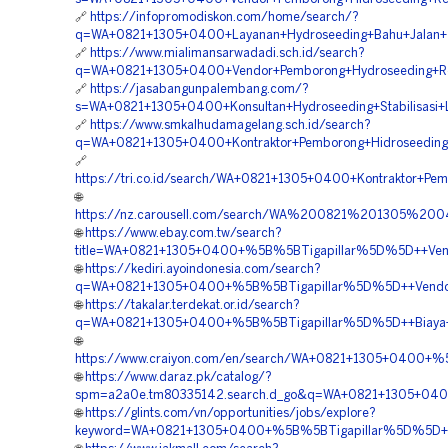
🔗
https://infopromodiskon.com/home/search/?
q=WA+0821+1305+0400+Layanan+Hydroseeding+Bahu+Jalan+To
🔗
https://www.mialimansarwadadi.sch.id/search?
q=WA+0821+1305+0400+Vendor+Pemborong+Hydroseeding+Re
🔗
https://jasabangunpalembang.com/?
s=WA+0821+1305+0400+Konsultan+Hydroseeding+Stabilisasi+
🔗
https://www.smkalhudamagelang.sch.id/search?
q=WA+0821+1305+0400+Kontraktor+Pemborong+Hidroseeding+
🔗
https://tri.co.id/search/WA+0821+1305+0400+Kontraktor+Pe
🌐
https://nz.carousell.com/search/WA%200821%201305%2
🌐
https://www.ebay.com.tw/search?
title=WA+0821+1305+0400+%5B%5BTigapillar%5D%5D++Vendor
🌐
https://kediri.ayoindonesia.com/search?
q=WA+0821+1305+0400+%5B%5BTigapillar%5D%5D++Vendor+P
🌐
https://takalar.terdekat.or.id/search?
q=WA+0821+1305+0400+%5B%5BTigapillar%5D%5D++Biaya+Hyd
🌐
https://www.craiyon.com/en/search/WA+0821+1305+0400+%5
🌐
https://www.daraz.pk/catalog/?
spm=a2a0e.tm80335142.search.d_go&q=WA+0821+1305+0400
🌐
https://glints.com/vn/opportunities/jobs/explore?
keyword=WA+0821+1305+0400+%5B%5BTigapillar%5D%5D++Ven