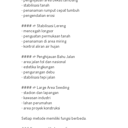
- penghijauan area bekas tambang
- stabilisasi tanah
- penanaman rumput cepat tumbuh
- pengendalian erosi
#### 🌱 Stabilisasi Lereng
- mencegah longsor
- penguatan permukaan tanah
- penanaman di area miring
- kontrol aliran air hujan
#### 🌱 Penghijauan Bahu Jalan
- area jalan tol dan nasional
- estetika lingkungan
- pengurangan debu
- stabilisasi tepi jalan
#### 🌱 Large Area Seeding
- stadion dan lapangan
- kawasan industri
- lahan perumahan
- area proyek konstruksi
Setiap metode memiliki fungsi berbeda.