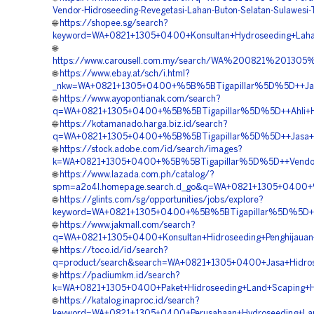
Vendor-Hidroseeding-Revegetasi-Lahan-Buton-Selatan-Sulawesi-
🌐
https://shopee.sg/search?
keyword=WA+0821+1305+0400+Konsultan+Hydroseeding+Laha
🌐
https://www.carousell.com.my/search/WA%200821%20130
🌐
https://www.ebay.at/sch/i.html?
_nkw=WA+0821+1305+0400+%5B%5BTigapillar%5D%5D++Jasa+K
🌐
https://www.ayopontianak.com/search?
q=WA+0821+1305+0400+%5B%5BTigapillar%5D%5D++Ahli+Hydr
🌐
https://kotamanado.harga.biz.id/search?
q=WA+0821+1305+0400+%5B%5BTigapillar%5D%5D++Jasa+Pemb
🌐
https://stock.adobe.com/id/search/images?
k=WA+0821+1305+0400+%5B%5BTigapillar%5D%5D++Vendor+Pe
🌐
https://www.lazada.com.ph/catalog/?
spm=a2o4l.homepage.search.d_go&q=WA+0821+1305+0400+%5B
🌐
https://glints.com/sg/opportunities/jobs/explore?
keyword=WA+0821+1305+0400+%5B%5BTigapillar%5D%5D++Ha
🌐
https://www.jakmall.com/search?
q=WA+0821+1305+0400+Konsultan+Hidroseeding+Penghijauan+
🌐
https://toco.id/id/search?
q=product/search&search=WA+0821+1305+0400+Jasa+Hidrose
🌐
https://padiumkm.id/search?
k=WA+0821+1305+0400+Paket+Hidroseeding+Land+Scaping+Hi
🌐
https://katalog.inaproc.id/search?
keyword=WA+0821+1305+0400+Perusahaan+Hydroseeding+Land