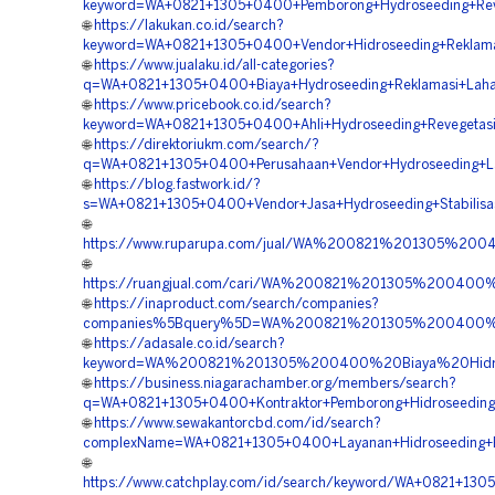
keyword=WA+0821+1305+0400+Pemborong+Hydroseeding+Reve
🌐
https://lakukan.co.id/search?
keyword=WA+0821+1305+0400+Vendor+Hidroseeding+Reklama
🌐
https://www.jualaku.id/all-categories?
q=WA+0821+1305+0400+Biaya+Hydroseeding+Reklamasi+Laha
🌐
https://www.pricebook.co.id/search?
keyword=WA+0821+1305+0400+Ahli+Hydroseeding+Revegetasi
🌐
https://direktoriukm.com/search/?
q=WA+0821+1305+0400+Perusahaan+Vendor+Hydroseeding+L
🌐
https://blog.fastwork.id/?
s=WA+0821+1305+0400+Vendor+Jasa+Hydroseeding+Stabilisas
🌐
https://www.ruparupa.com/jual/WA%200821%201305%20
🌐
https://ruangjual.com/cari/WA%200821%201305%200400%
🌐
https://inaproduct.com/search/companies?
companies%5Bquery%5D=WA%200821%201305%200400%20A
🌐
https://adasale.co.id/search?
keyword=WA%200821%201305%200400%20Biaya%20Hidros
🌐
https://business.niagarachamber.org/members/search?
q=WA+0821+1305+0400+Kontraktor+Pemborong+Hidroseeding+
🌐
https://www.sewakantorcbd.com/id/search?
complexName=WA+0821+1305+0400+Layanan+Hidroseeding+Ba
🌐
https://www.catchplay.com/id/search/keyword/WA+0821+13