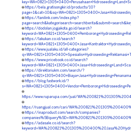
key=WA+0821+1305+0400+Perusahaan+Hidroseeding+Land+Sca
🌐
https://bela.gratisongkir.id/products/10?
page=1&cat=10&sq=WA+0821+1305+0400+Jasa+Hidroseeding+
🌐
https://tanilink.com/index.php?
page=search&kategorisearch=searchberita&submit=search&
🌐
https://dodolan.jogjakota.go.id/search?
keyword=WA+0821+1305+0400+Pemborong+Hydroseeding+Rekl
🌐
https://lakukan.co.id/search?
keyword=WA+0821+1305+0400+Jasa+Kontraktor+Hydroseeding
🌐
https://www.jualaku.id/all-categories?
q=WA+0821+1305+0400+Spesialis+Hydroseeding+Reklamasi+T
🌐
https://www.pricebook.co.id/search?
keyword=WA+0821+1305+0400+Jasa+Hidroseeding+Land+Scapi
🌐
https://direktoriukm.com/search/?
q=WA+0821+1305+0400+Biaya+Jasa+Hydroseeding+Penanaman
🌐
https://blog.fastwork.id/?
s=WA+0821+1305+0400+Vendor+Pemborong+Hidroseeding+Peng
🌐
https://www.ruparupa.com/jual/WA%200821%201305%20
🌐
https://ruangjual.com/cari/WA%200821%201305%20040
🌐
https://inaproduct.com/search/companies?
companies%5Bquery%5D=WA%200821%201305%200400%20
🌐
https://adasale.co.id/search?
keyword=WA%200821%201305%200400%20Jasa%20Hydros