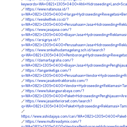
keywords=WA+0821+1305+0400+Ahli+Hidroseeding+Land+Scapi
🔗
https://www.natanusa.id/?
s=WA+0821+1305+0400+Harga+Hydroseeding+Revegetasi+Ben
🔗
https://wesikethek.co.id/?
s=WA+0821+1305+0400+Perusahaan+Jasa+Hidroseeding+Rekl
🔗
https://www.jasajasa.com/?
s=WA+0821+1305+0400+Biaya+Jasa+Hydroseeding+Reklamasi
🔗
https://arsigriya.id/?
s=WA+0821+1305+0400+Perusahaan+Jasa+Hidroseeding+Rekl
🔗
https://www.smkalhudamagelang.sch.id/search?
q=WA+0821+1305+0400+Pemborong+Hydroseeding+Revegetasi
🔗
https://damartagraha.com/?
s=WA+0821+1305+0400+Biaya+Jasa+Hydroseeding+Penghijaua
🔗
https://tanganketiga.com/?
s=WA+0821+1305+0400+Perusahaan+Vendor+Hydroseeding+Rek
🔗
https://www.jasakontraktorsolo.com/?
s=WA+0821+1305+0400+Vendor+Hydroseeding+Reklamasi+Tam
🔗
https://www.tukangsurabaya.com/?
s=WA+0821+1305+0400+Paket+Hidroseeding+Penghijauan+Area
🔗
https://www.jasainteriorset.com/search?
q=WA+0821+1305+0400+Paket+Hydroseeding+Reklamasi+Tamb
🔗
https://www.ashidajaya.com/cari/WA+0821+1305+0400+Paket+
🔗
https://www.multireadymix.com/?
s=WA+0821+1305+0400+Vendor+Pemborong+Hidroseeding+Rek