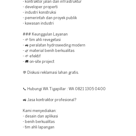
- kontraktor jalan dan infrastruktur
- developer properti
- industri konstruksi
- pemerintah dan proyek publik
- kawasan industri
### Keunggulan Layanan
- 🌱 tim ahli revegetasi
- 🚜 peralatan hydroseeding modern
- 🌿 material benih berkualitas
- 🌱 efektif
- 🚚 on-site project
💬 Diskusi reklamasi lahan gratis.
📞 Hubungi WA Tigapillar : WA 0821 1305 0400
🚜 Jasa kontraktor profesional?
Kami menyediakan:
- desain dan aplikasi
- benih berkualitas
- tim ahli lapangan