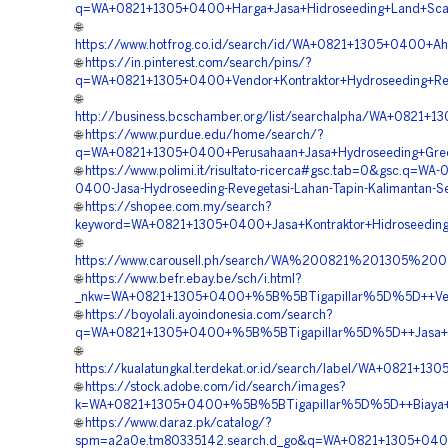
q=WA+0821+1305+0400+Harga+Jasa+Hidroseeding+Land+Scapi
🌐
https://www.hotfrog.co.id/search/id/WA+0821+1305+0400+A
🌐
https://in.pinterest.com/search/pins/?
q=WA+0821+1305+0400+Vendor+Kontraktor+Hydroseeding+Reve
🌐
http://business.bcschamber.org/list/searchalpha/WA+0821+
🌐
https://www.purdue.edu/home/search/?
q=WA+0821+1305+0400+Perusahaan+Jasa+Hydroseeding+Green
🌐
https://www.polimi.it/risultato-ricerca#gsc.tab=0&gsc.q=WA-
0400-Jasa-Hydroseeding-Revegetasi-Lahan-Tapin-Kalimantan-Se
🌐
https://shopee.com.my/search?
keyword=WA+0821+1305+0400+Jasa+Kontraktor+Hidroseeding+
🌐
https://www.carousell.ph/search/WA%200821%201305%2
🌐
https://www.befr.ebay.be/sch/i.html?
_nkw=WA+0821+1305+0400+%5B%5BTigapillar%5D%5D++Vendo
🌐
https://boyolali.ayoindonesia.com/search?
q=WA+0821+1305+0400+%5B%5BTigapillar%5D%5D++Jasa+Kontr
🌐
https://kualatungkal.terdekat.or.id/search/label/WA+0821
🌐
https://stock.adobe.com/id/search/images?
k=WA+0821+1305+0400+%5B%5BTigapillar%5D%5D++Biaya+Hyd
🌐
https://www.daraz.pk/catalog/?
spm=a2a0e.tm80335142.search.d_go&q=WA+0821+1305+0400+