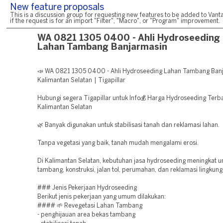
New feature proposals
This is a discussion group for requesting new features to be added to Vanta
if the request is for an import "Filter", "Macro", or "Program" improvement.
WA 0821 1305 0400 - Ahli Hydroseeding
Lahan Tambang Banjarmasin
📣 WA 0821 1305 0400 - Ahli Hydroseeding Lahan Tambang Ban
Kalimantan Selatan | Tigapillar
Hubungi segera Tigapillar untuk Info💰 Harga Hydroseeding Terba
Kalimantan Selatan
🌿 Banyak digunakan untuk stabilisasi tanah dan reklamasi lahan.
Tanpa vegetasi yang baik, tanah mudah mengalami erosi.
Di Kalimantan Selatan, kebutuhan jasa hydroseeding meningkat u
tambang, konstruksi, jalan tol, perumahan, dan reklamasi lingkung
### Jenis Pekerjaan Hydroseeding
Berikut jenis pekerjaan yang umum dilakukan:
#### 🌱 Revegetasi Lahan Tambang
- penghijauan area bekas tambang