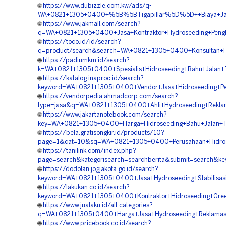
🌐
https://www.dubizzle.com.kw/ads/q-
WA+0821+1305+0400+%5B%5BTigapillar%5D%5D++Biaya+Jasa+
🌐
https://www.jakmall.com/search?
q=WA+0821+1305+0400+Jasa+Kontraktor+Hydroseeding+Penghi
🌐
https://toco.id/id/search?
q=product/search&search=WA+0821+1305+0400+Konsultan+Hid
🌐
https://padiumkm.id/search?
k=WA+0821+1305+0400+Spesialis+Hidroseeding+Bahu+Jalan+To
🌐
https://katalog.inaproc.id/search?
keyword=WA+0821+1305+0400+Vendor+Jasa+Hidroseeding+Pen
🌐
https://vendorpedia.ahmadcorp.com/search?
type=jasa&q=WA+0821+1305+0400+Ahli+Hydroseeding+Reklam
🌐
https://www.jakartanotebook.com/search?
key=WA+0821+1305+0400+Harga+Hidroseeding+Bahu+Jalan+Tol
🌐
https://bela.gratisongkir.id/products/10?
page=1&cat=10&sq=WA+0821+1305+0400+Perusahaan+Hidrosee
🌐
https://tanilink.com/index.php?
page=search&kategorisearch=searchberita&submit=search&k
🌐
https://dodolan.jogjakota.go.id/search?
keyword=WA+0821+1305+0400+Jasa+Hydroseeding+Stabilisasi+
🌐
https://lakukan.co.id/search?
keyword=WA+0821+1305+0400+Kontraktor+Hidroseeding+Green
🌐
https://www.jualaku.id/all-categories?
q=WA+0821+1305+0400+Harga+Jasa+Hydroseeding+Reklamasi+
🌐
https://www.pricebook.co.id/search?