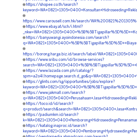
🌐
https://shopee.co.th/search?
keyword=WA+0821+1305+0400+Konsultan+Hidroseeding+Rekla
🌐
https://www.carousell.com.hk/search/WA%200821%20130
🌐
https://www.ebay.at/sch/i.html?
_nkw=WA+0821+1305+0400+%5B%5BTigapillar%5D%5D++Konsul
🌐
https://banyuwangi.ayoindonesia.com/search?
q=WA+0821+1305+0400+%5B%5BTigapillar%5D%5D++Biaya+Ja
🌐
https://borong.harga.biz.id/search/label/WA+0821+1305+0
🌐
https://www.sribu.com/id/browse-services?
search=WA+0821+1305+0400+%5B%5BTigapillar%5D%5D++Pem
🌐
https://www.lazada.com.ph/catalog/?
spm=a2o4l.homepage.search.d_go&q=WA+0821+1305+0400+%5
🌐
https://glints.com/sg/opportunities/jobs/explore?
keyword=WA+0821+1305+0400+%5B%5BTigapillar%5D%5D++Jas
🌐
https://www.jakmall.com/search?
q=WA+0821+1305+0400+Perusahaan+Jasa+Hidroseeding+Rekla
🌐
https://toco.id/id/search?
q=product/search&search=WA+0821+1305+0400+Jasa+Kontrak
🌐
https://padiumkm.id/search?
k=WA+0821+1305+0400+Pemborong+Hidroseeding+Penanaman+
🌐
https://katalog.inaproc.id/search?
keyword=WA+0821+1305+0400+Pemborong+Hydroseeding+Pengh
🌐
https://vendorpedia.ahmadcorp.com/search?