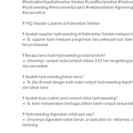
#KontraktorHijauKalimantan Selatan #LandReclamation #Hydro
#hydroseeding #environmentproject #reklamasilahan #greening
#erosicontrol
❓ FAQ Seputar Layanan di Kalimantan Selatan
❓ Apakah supplier hydroseeding di Kalimantan Selatan melayani l
🔹 Ya, supplier kami melayani pengiriman dan pekerjaan luar dae
tim profesional.
❓ Berapa lama hasil hydroseeding mulai tumbuh?
🔹 Umumnya, rumput mulai tumbuh dalam 5-10 hari tergantung ko
dan perawatan.
❓ Apakah hydroseeding tahan lama?
🔹 Ya, jika dirawat dengan baik maka rumput hydroseeding dapat
dan tahan lama.
❓ Apakah bisa custom jenis rumput untuk hydroseeding?
🔹 Ya, kami menyediakan berbagai pilihan benih rumput sesuai ke
❓ Hydroseeding digunakan untuk apa saja?
🔹 Umumnya digunakan untuk taman, proyek jalan tol, reklamasi, 
tambang.