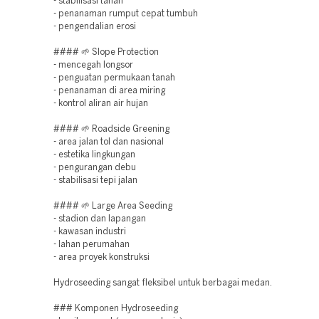
- stabilisasi tanah
- penanaman rumput cepat tumbuh
- pengendalian erosi
#### 🌱 Slope Protection
- mencegah longsor
- penguatan permukaan tanah
- penanaman di area miring
- kontrol aliran air hujan
#### 🌱 Roadside Greening
- area jalan tol dan nasional
- estetika lingkungan
- pengurangan debu
- stabilisasi tepi jalan
#### 🌱 Large Area Seeding
- stadion dan lapangan
- kawasan industri
- lahan perumahan
- area proyek konstruksi
Hydroseeding sangat fleksibel untuk berbagai medan.
### Komponen Hydroseeding