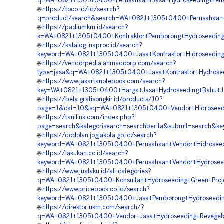
q=WA+0821+1305+0400+Perusahaan+Jasa+Hydroseeding+Pena
🌐
https://toco.id/id/search?
q=product/search&search=WA+0821+1305+0400+Perusahaan+Ve
🌐
https://padiumkm.id/search?
k=WA+0821+1305+0400+Kontraktor+Pemborong+Hydroseeding
🌐
https://katalog.inaproc.id/search?
keyword=WA+0821+1305+0400+Jasa+Kontraktor+Hidroseeding+
🌐
https://vendorpedia.ahmadcorp.com/search?
type=jasa&q=WA+0821+1305+0400+Jasa+Kontraktor+Hydroseed
🌐
https://www.jakartanotebook.com/search?
key=WA+0821+1305+0400+Harga+Jasa+Hydroseeding+Bahu+Jal
🌐
https://bela.gratisongkir.id/products/10?
page=1&cat=10&sq=WA+0821+1305+0400+Vendor+Hidroseeding
🌐
https://tanilink.com/index.php?
page=search&kategorisearch=searchberita&submit=search&k
🌐
https://dodolan.jogjakota.go.id/search?
keyword=WA+0821+1305+0400+Perusahaan+Vendor+Hidroseed
🌐
https://lakukan.co.id/search?
keyword=WA+0821+1305+0400+Perusahaan+Vendor+Hydroseed
🌐
https://www.jualaku.id/all-categories?
q=WA+0821+1305+0400+Konsultan+Hydroseeding+Green+Projec
🌐
https://www.pricebook.co.id/search?
keyword=WA+0821+1305+0400+Jasa+Pemborong+Hydroseeding
🌐
https://direktoriukm.com/search/?
q=WA+0821+1305+0400+Vendor+Jasa+Hydroseeding+Revegetas