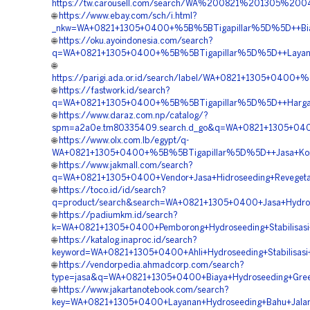
https://tw.carousell.com/search/WA%200821%201305%2
🌐
https://www.ebay.com/sch/i.html?
_nkw=WA+0821+1305+0400+%5B%5BTigapillar%5D%5D++Biaya+
🌐
https://oku.ayoindonesia.com/search?
q=WA+0821+1305+0400+%5B%5BTigapillar%5D%5D++Layanan+H
🌐
https://parigi.ada.or.id/search/label/WA+0821+1305+0400
🌐
https://fastwork.id/search?
q=WA+0821+1305+0400+%5B%5BTigapillar%5D%5D++Harga+Hyd
🌐
https://www.daraz.com.np/catalog/?
spm=a2a0e.tm80335409.search.d_go&q=WA+0821+1305+0400+
🌐
https://www.olx.com.lb/egypt/q-
WA+0821+1305+0400+%5B%5BTigapillar%5D%5D++Jasa+Kontra
🌐
https://www.jakmall.com/search?
q=WA+0821+1305+0400+Vendor+Jasa+Hidroseeding+Revegetas
🌐
https://toco.id/id/search?
q=product/search&search=WA+0821+1305+0400+Jasa+Hydros
🌐
https://padiumkm.id/search?
k=WA+0821+1305+0400+Pemborong+Hydroseeding+Stabilisasi+
🌐
https://katalog.inaproc.id/search?
keyword=WA+0821+1305+0400+Ahli+Hydroseeding+Stabilisasi+
🌐
https://vendorpedia.ahmadcorp.com/search?
type=jasa&q=WA+0821+1305+0400+Biaya+Hydroseeding+Green+
🌐
https://www.jakartanotebook.com/search?
key=WA+0821+1305+0400+Layanan+Hydroseeding+Bahu+Jalan+