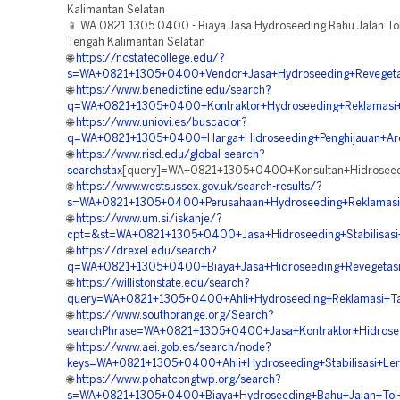
Kalimantan Selatan
📱 WA 0821 1305 0400 - Biaya Jasa Hydroseeding Bahu Jalan Tol
Tengah Kalimantan Selatan
🌐
https://ncstatecollege.edu/?
s=WA+0821+1305+0400+Vendor+Jasa+Hydroseeding+Revegetas
🌐
https://www.benedictine.edu/search?
q=WA+0821+1305+0400+Kontraktor+Hydroseeding+Reklamasi+
🌐
https://www.uniovi.es/buscador?
q=WA+0821+1305+0400+Harga+Hidroseeding+Penghijauan+Are
🌐
https://www.risd.edu/global-search?
searchstax
[query]=WA+0821+1305+0400+Konsultan+Hidroseedi
🌐
https://www.westsussex.gov.uk/search-results/?
s=WA+0821+1305+0400+Perusahaan+Hydroseeding+Reklamasi+
🌐
https://www.um.si/iskanje/?
cpt=&st=WA+0821+1305+0400+Jasa+Hidroseeding+Stabilisasi
🌐
https://drexel.edu/search?
q=WA+0821+1305+0400+Biaya+Jasa+Hidroseeding+Revegetasi
🌐
https://willistonstate.edu/search?
query=WA+0821+1305+0400+Ahli+Hydroseeding+Reklamasi+Ta
🌐
https://www.southorange.org/Search?
searchPhrase=WA+0821+1305+0400+Jasa+Kontraktor+Hidrosee
🌐
https://www.aei.gob.es/search/node?
keys=WA+0821+1305+0400+Ahli+Hydroseeding+Stabilisasi+Ler
🌐
https://www.pohatcongtwp.org/search?
s=WA+0821+1305+0400+Biaya+Hydroseeding+Bahu+Jalan+Tol