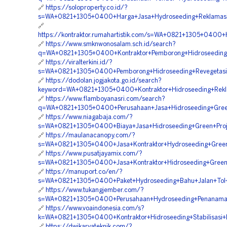
🔗
https://soloproperty.co.id/?
s=WA+0821+1305+0400+Harga+Jasa+Hydroseeding+Reklamasi
🔗
https://kontraktor.rumahartistik.com/s=WA+0821+1305+0400+
🔗
https://www.smknwonosalam.sch.id/search?
q=WA+0821+1305+0400+Kontraktor+Pemborong+Hidroseeding+R
🔗
https://viralterkini.id/?
s=WA+0821+1305+0400+Pemborong+Hidroseeding+Revegetasi+
🔗
https://dodolan.jogjakota.go.id/search?
keyword=WA+0821+1305+0400+Kontraktor+Hidroseeding+Rekla
🔗
https://www.flamboyanasri.com/search?
q=WA+0821+1305+0400+Perusahaan+Jasa+Hidroseeding+Green+
🔗
https://www.niagabaja.com/?
s=WA+0821+1305+0400+Biaya+Jasa+Hidroseeding+Green+Proj
🔗
https://maulanacanopy.com/?
s=WA+0821+1305+0400+Jasa+Kontraktor+Hydroseeding+Green+
🔗
https://www.pusatjayamix.com/?
s=WA+0821+1305+0400+Jasa+Kontraktor+Hidroseeding+Green+P
🔗
https://manuport.co/en/?
s=WA+0821+1305+0400+Paket+Hydroseeding+Bahu+Jalan+Tol+B
🔗
https://www.tukangjember.com/?
s=WA+0821+1305+0400+Perusahaan+Hydroseeding+Penanaman
🔗
https://www.voaindonesia.com/s?
k=WA+0821+1305+0400+Kontraktor+Hidroseeding+Stabilisasi+
🔗
https://dwikaryateknik.com/?