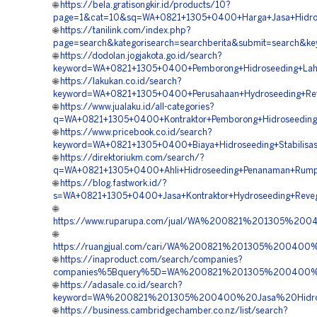
🌐
https://bela.gratisongkir.id/products/10?
page=1&cat=10&sq=WA+0821+1305+0400+Harga+Jasa+Hidrosee
🌐
https://tanilink.com/index.php?
page=search&kategorisearch=searchberita&submit=search&k
🌐
https://dodolan.jogjakota.go.id/search?
keyword=WA+0821+1305+0400+Pemborong+Hidroseeding+Laha
🌐
https://lakukan.co.id/search?
keyword=WA+0821+1305+0400+Perusahaan+Hydroseeding+Reve
🌐
https://www.jualaku.id/all-categories?
q=WA+0821+1305+0400+Kontraktor+Pemborong+Hidroseeding+St
🌐
https://www.pricebook.co.id/search?
keyword=WA+0821+1305+0400+Biaya+Hidroseeding+Stabilisasi
🌐
https://direktoriukm.com/search/?
q=WA+0821+1305+0400+Ahli+Hidroseeding+Penanaman+Rumpu
🌐
https://blog.fastwork.id/?
s=WA+0821+1305+0400+Jasa+Kontraktor+Hydroseeding+Revege
🌐
https://www.ruparupa.com/jual/WA%200821%201305%200
🌐
https://ruangjual.com/cari/WA%200821%201305%200400
🌐
https://inaproduct.com/search/companies?
companies%5Bquery%5D=WA%200821%201305%200400%20
🌐
https://adasale.co.id/search?
keyword=WA%200821%201305%200400%20Jasa%20Hidrosee
🌐
https://business.cambridgechamber.co.nz/list/search?