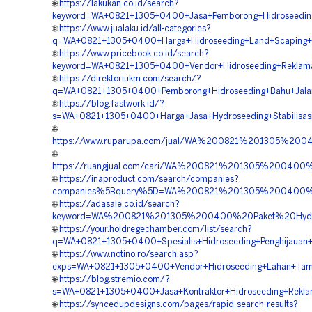
🌐
https://lakukan.co.id/search?
keyword=WA+0821+1305+0400+Jasa+Pemborong+Hidroseeding
🌐
https://www.jualaku.id/all-categories?
q=WA+0821+1305+0400+Harga+Hidroseeding+Land+Scaping+Hi
🌐
https://www.pricebook.co.id/search?
keyword=WA+0821+1305+0400+Vendor+Hidroseeding+Reklama
🌐
https://direktoriukm.com/search/?
q=WA+0821+1305+0400+Pemborong+Hidroseeding+Bahu+Jalan+
🌐
https://blog.fastwork.id/?
s=WA+0821+1305+0400+Harga+Jasa+Hydroseeding+Stabilisasi
🌐
https://www.ruparupa.com/jual/WA%200821%201305%200
🌐
https://ruangjual.com/cari/WA%200821%201305%200400
🌐
https://inaproduct.com/search/companies?
companies%5Bquery%5D=WA%200821%201305%200400%20P
🌐
https://adasale.co.id/search?
keyword=WA%200821%201305%200400%20Paket%20Hydrose
🌐
https://your.holdregechamber.com/list/search?
q=WA+0821+1305+0400+Spesialis+Hidroseeding+Penghijauan+
🌐
https://www.notino.ro/search.asp?
exps=WA+0821+1305+0400+Vendor+Hidroseeding+Lahan+Tamb
🌐
https://blog.stremio.com/?
s=WA+0821+1305+0400+Jasa+Kontraktor+Hidroseeding+Rekla
🌐
https://syncedupdesigns.com/pages/rapid-search-results?