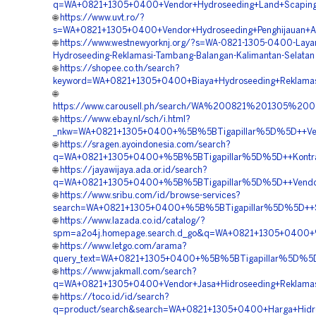
q=WA+0821+1305+0400+Vendor+Hydroseeding+Land+Scaping+H
🌐
https://www.uvt.ro/?
s=WA+0821+1305+0400+Vendor+Hydroseeding+Penghijauan+Ar
🌐
https://www.westnewyorknj.org/?s=WA-0821-1305-0400-Laya
Hydroseeding-Reklamasi-Tambang-Balangan-Kalimantan-Selatan
🌐
https://shopee.co.th/search?
keyword=WA+0821+1305+0400+Biaya+Hydroseeding+Reklamas
🌐
https://www.carousell.ph/search/WA%200821%201305%2
🌐
https://www.ebay.nl/sch/i.html?
_nkw=WA+0821+1305+0400+%5B%5BTigapillar%5D%5D++Vendor
🌐
https://sragen.ayoindonesia.com/search?
q=WA+0821+1305+0400+%5B%5BTigapillar%5D%5D++Kontrakt
🌐
https://jayawijaya.ada.or.id/search?
q=WA+0821+1305+0400+%5B%5BTigapillar%5D%5D++Vendor+H
🌐
https://www.sribu.com/id/browse-services?
search=WA+0821+1305+0400+%5B%5BTigapillar%5D%5D++Spesi
🌐
https://www.lazada.co.id/catalog/?
spm=a2o4j.homepage.search.d_go&q=WA+0821+1305+0400+%5B
🌐
https://www.letgo.com/arama?
query_text=WA+0821+1305+0400+%5B%5BTigapillar%5D%5D++
🌐
https://www.jakmall.com/search?
q=WA+0821+1305+0400+Vendor+Jasa+Hidroseeding+Reklamasi
🌐
https://toco.id/id/search?
q=product/search&search=WA+0821+1305+0400+Harga+Hidros