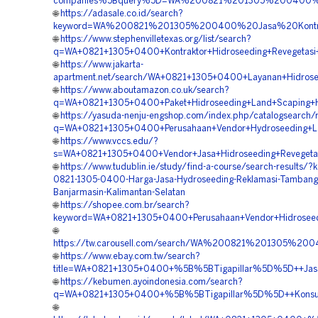
companies%5Bquery%5D=WA%200821%201305%200400%20
🌐
https://adasale.co.id/search?
keyword=WA%200821%201305%200400%20Jasa%20Kontrakt
🌐
https://www.stephenvilletexas.org/list/search?
q=WA+0821+1305+0400+Kontraktor+Hidroseeding+Revegetasi+
🌐
https://www.jakarta-
apartment.net/search/WA+0821+1305+0400+Layanan+Hidrosee
🌐
https://www.aboutamazon.co.uk/search?
q=WA+0821+1305+0400+Paket+Hidroseeding+Land+Scaping+Hi
🌐
https://yasuda-nenju-engshop.com/index.php/catalogsearch/r
q=WA+0821+1305+0400+Perusahaan+Vendor+Hydroseeding+Lan
🌐
https://www.vccs.edu/?
s=WA+0821+1305+0400+Vendor+Jasa+Hidroseeding+Revegetasi
🌐
https://www.tudublin.ie/study/find-a-course/search-results/
0821-1305-0400-Harga-Jasa-Hydroseeding-Reklamasi-Tambang
Banjarmasin-Kalimantan-Selatan
🌐
https://shopee.com.br/search?
keyword=WA+0821+1305+0400+Perusahaan+Vendor+Hidroseedi
🌐
https://tw.carousell.com/search/WA%200821%201305%2
🌐
https://www.ebay.com.tw/search?
title=WA+0821+1305+0400+%5B%5BTigapillar%5D%5D++Jasa+
🌐
https://kebumen.ayoindonesia.com/search?
q=WA+0821+1305+0400+%5B%5BTigapillar%5D%5D++Konsultan
🌐