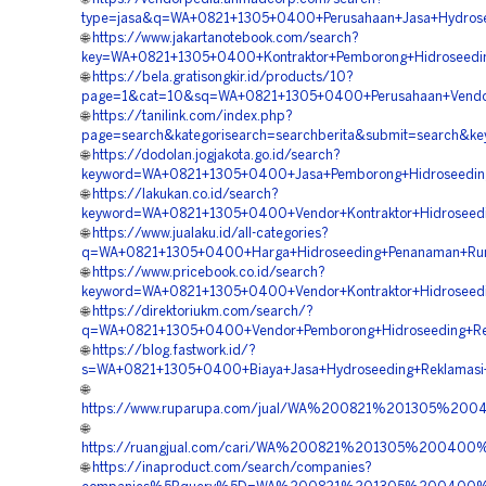
type=jasa&q=WA+0821+1305+0400+Perusahaan+Jasa+Hydrosee
🌐
https://www.jakartanotebook.com/search?
key=WA+0821+1305+0400+Kontraktor+Pemborong+Hidroseeding
🌐
https://bela.gratisongkir.id/products/10?
page=1&cat=10&sq=WA+0821+1305+0400+Perusahaan+Vendor+H
🌐
https://tanilink.com/index.php?
page=search&kategorisearch=searchberita&submit=search&k
🌐
https://dodolan.jogjakota.go.id/search?
keyword=WA+0821+1305+0400+Jasa+Pemborong+Hidroseeding
🌐
https://lakukan.co.id/search?
keyword=WA+0821+1305+0400+Vendor+Kontraktor+Hidroseeding
🌐
https://www.jualaku.id/all-categories?
q=WA+0821+1305+0400+Harga+Hidroseeding+Penanaman+Rump
🌐
https://www.pricebook.co.id/search?
keyword=WA+0821+1305+0400+Vendor+Kontraktor+Hidroseedin
🌐
https://direktoriukm.com/search/?
q=WA+0821+1305+0400+Vendor+Pemborong+Hidroseeding+Reve
🌐
https://blog.fastwork.id/?
s=WA+0821+1305+0400+Biaya+Jasa+Hydroseeding+Reklamasi+
🌐
https://www.ruparupa.com/jual/WA%200821%201305%200
🌐
https://ruangjual.com/cari/WA%200821%201305%200400
🌐
https://inaproduct.com/search/companies?