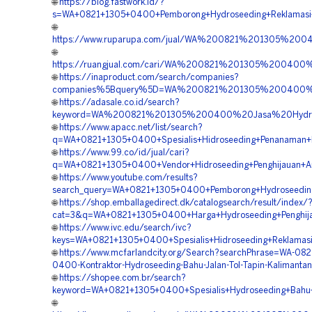
🌐
https://blog.fastwork.id/?
s=WA+0821+1305+0400+Pemborong+Hydroseeding+Reklamasi+
🌐
https://www.ruparupa.com/jual/WA%200821%201305%200
🌐
https://ruangjual.com/cari/WA%200821%201305%20040
🌐
https://inaproduct.com/search/companies?
companies%5Bquery%5D=WA%200821%201305%200400%20V
🌐
https://adasale.co.id/search?
keyword=WA%200821%201305%200400%20Jasa%20Hydros
🌐
https://www.apacc.net/list/search?
q=WA+0821+1305+0400+Spesialis+Hidroseeding+Penanaman+R
🌐
https://www.99.co/id/jual/cari?
q=WA+0821+1305+0400+Vendor+Hidroseeding+Penghijauan+Ar
🌐
https://www.youtube.com/results?
search_query=WA+0821+1305+0400+Pemborong+Hydroseeding
🌐
https://shop.emballagedirect.dk/catalogsearch/result/index/
cat=3&q=WA+0821+1305+0400+Harga+Hydroseeding+Penghijau
🌐
https://www.ivc.edu/search/ivc?
keys=WA+0821+1305+0400+Spesialis+Hidroseeding+Reklamasi
🌐
https://www.mcfarlandcity.org/Search?searchPhrase=WA-082
0400-Kontraktor-Hydroseeding-Bahu-Jalan-Tol-Tapin-Kalimantan
🌐
https://shopee.com.br/search?
keyword=WA+0821+1305+0400+Spesialis+Hydroseeding+Bahu+J
🌐