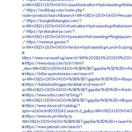
s=WA+0821+1305+0400+Jasa+Kontraktor+Hydroseeding+Rekla
🔗
https://multibaja.com/index.php?
route=product/search&search=WA+0821+1305+0400+Perusahaa
🔗
https://bengkeltukanglas.com/?
s=WA+0821+1305+0400+Kontraktor+Hydroseeding+Reklamasi+L
🔗
https://prakasakarya.com/?
s=WA+0821+1305+0400+Spesialis+Hidroseeding+Penghijauan+
🔗
https://revenue.gov.ws/?
s=WA+0821+1305+0400+Vendor+Hydroseeding+Land+Scaping+H
🌐
https://www.carousell.sg/search/WA%200821%201305%2
🌐
https://www.ebay.com/sch/i.html?
_nkw=WA+0821+1305+0400+%5B%5BTigapillar%5D%5D++Paket+H
🌐
https://blitar.ayoindonesia.com/search?
q=WA+0821+1305+0400+%5B%5BTigapillar%5D%5D++Biaya+Jas
🌐
https://kotalubuklinggau.terdekat.or.id/search?
q=WA+0821+1305+0400+%5B%5BTigapillar%5D%5D++Kontrakto
🌐
https://www.sribu.com/id/blog/?
s=WA+0821+1305+0400+%5B%5BTigapillar%5D%5D++Biaya+Jas
🌐
https://www.daraz.pk/catalog/?
spm=a2a0e.tm80335142.search.d_go&q=WA+0821+1305+0400+
🌐
https://www.olx.pl/oferty/q-
WA+0821+1305+0400+%5B%5BTigapillar%5D%5D++Jasa+Hidros
🌐
https://www.jakmall.com/search?