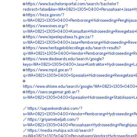
🌐
https://www.bachelorsportal.com/search/bachelor?
redirect=false&kw=WA+0821+1305+0400+Perusahaan+Jasa+Hy
🌐
https://heza.gov.vn/?
s=WA+0821+1305+0400+Pemborong+Hidroseeding+Penghijauan
🌐
https://www.vives.org/?
s=WA+0821+1305+0400+Konsultan+Hidroseeding+Revegetasi+L
🌐
https://www.lejweleputswa.fs.gov.za/?
s=WA+0821+1305+0400+Jasa+Pemborong+Hidroseeding+Revege
🌐
https://www.heritagebiblecollege.edu/search-results?
q=WA+0821+1305+0400+Vendor+Pemborong+Hidroseeding+Rekl
🌐
https://www.stedwards.edu/search/google?
keys=WA+0821+1305+0400+Jasa+Kontraktor+Hydroseeding+Lan
🌐
https://www.mpd.gov.ar/?
q=WA+0821+1305+0400+Spesialis+Hidroseeding+Revegetasi+B
🌐
https://www.ohlone.edu/search/google/WA+0821+1305+0400+J
🌐
https://oavv.segemar.gob.ar/?
s=WA+0821+1305+0400+Spesialis+Hidroseeding+Stabilisasi+
🔗
https://sapankonstruksi.com/?
s=WA+0821+1305+0400+Vendor+Pemborong+Hydroseeding+Peng
🔗
https://griyamebeljati.com/?
s=WA+0821+1305+0400+Perusahaan+Hydroseeding+Penghijaua
🔗
https://media.muhipa.sch.id/search?
q=WA+0821+1305+0400+Perusahaan+Vendor+Hydroseeding+Re