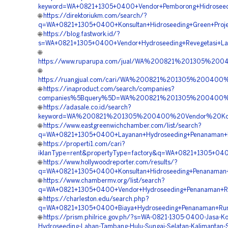
keyword=WA+0821+1305+0400+Vendor+Pemborong+Hidroseedin
🌐
https://direktoriukm.com/search/?
q=WA+0821+1305+0400+Konsultan+Hidroseeding+Green+Projec
🌐
https://blog.fastwork.id/?
s=WA+0821+1305+0400+Vendor+Hydroseeding+Revegetasi+Laha
🌐
https://www.ruparupa.com/jual/WA%200821%201305%20
🌐
https://ruangjual.com/cari/WA%200821%201305%200400
🌐
https://inaproduct.com/search/companies?
companies%5Bquery%5D=WA%200821%201305%200400%20P
🌐
https://adasale.co.id/search?
keyword=WA%200821%201305%200400%20Vendor%20Kontr
🌐
https://www.eastgreenwichchamber.com/list/search?
q=WA+0821+1305+0400+Layanan+Hydroseeding+Penanaman+Ru
🌐
https://properti1.com/cari?
iklanType=rent&propertyType=factory&q=WA+0821+1305+0400
🌐
https://www.hollywoodreporter.com/results/?
q=WA+0821+1305+0400+Konsultan+Hidroseeding+Penanaman+R
🌐
https://www.chambermv.org/list/search?
q=WA+0821+1305+0400+Vendor+Hydroseeding+Penanaman+Rum
🌐
https://charleston.edu/search.php?
q=WA+0821+1305+0400+Biaya+Hydroseeding+Penanaman+Rump
🌐
https://prism.philrice.gov.ph/?s=WA-0821-1305-0400-Jasa-Ko
Hydroseeding-Lahan-Tambang-Hulu-Sungai-Selatan-Kalimantan-