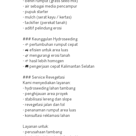
- benih rumput (grass seed mix)
- air sebagai media pencampur
- pupuk starter
- mulch (serat kayu / kertas)
- tackifier (perekat tanah)
- aditif pelindung erosi
### Keunggulan Hydroseeding
- 🌱 pertumbuhan rumput cepat
- 🚜 efisien untuk area luas
- 🌿 mengurangi erosi tanah
- 🌱 hasil lebih homogen
- 🚚 pengerjaan cepat Kalimantan Selatan
### Service Revegetasi
Kami menyediakan layanan:
- hydroseeding lahan tambang
- penghijauan area proyek
- stabilisasi lereng dan slope
- revegetasi jalan dan tol
- penanaman rumput area luas
- konsultasi reklamasi lahan
Layanan untuk:
- perusahaan tambang