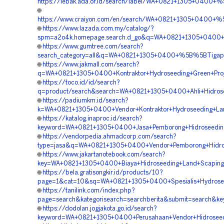
https://lebak.ada.or.id/search/label/WA+0821+1305+0400+
🌐
https://www.craiyon.com/en/search/WA+0821+1305+0400+%5B
🌐
https://www.lazada.com.my/catalog/?
spm=a2o4k.homepage.search.d_go&q=WA+0821+1305+0400+%5
🌐
https://www.gumtree.com/search?
search_category=all&q=WA+0821+1305+0400+%5B%5BTigapil
🌐
https://www.jakmall.com/search?
q=WA+0821+1305+0400+Kontraktor+Hydroseeding+Green+Proje
🌐
https://toco.id/id/search?
q=product/search&search=WA+0821+1305+0400+Ahli+Hidrose
🌐
https://padiumkm.id/search?
k=WA+0821+1305+0400+Vendor+Kontraktor+Hydroseeding+Land
🌐
https://katalog.inaproc.id/search?
keyword=WA+0821+1305+0400+Jasa+Pemborong+Hidroseeding+
🌐
https://vendorpedia.ahmadcorp.com/search?
type=jasa&q=WA+0821+1305+0400+Vendor+Pemborong+Hidros
🌐
https://www.jakartanotebook.com/search?
key=WA+0821+1305+0400+Biaya+Hidroseeding+Land+Scaping+H
🌐
https://bela.gratisongkir.id/products/10?
page=1&cat=10&sq=WA+0821+1305+0400+Spesialis+Hydrosee
🌐
https://tanilink.com/index.php?
page=search&kategorisearch=searchberita&submit=search&k
🌐
https://dodolan.jogjakota.go.id/search?
keyword=WA+0821+1305+0400+Perusahaan+Vendor+Hidroseedi