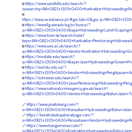
🌐
https://www.sandhills.edu/search/?
ousearchq=WA+0821+1305+0400+Kontraktor+Hidroseeding+Re
🌐
https://www.ue.katowice.pl/#gsc.tab=0&gsc.q=WA+0821+130
🌐
https://www6g.senado.leg.br/busca/?
q=WA+0821+1305+0400+Biaya+Hidroseeding+Land+Scaping+Hi
🌐
https://www.truni.sk/search/node?
keys=WA+0821+1305+0400+Kontraktor+Pemborong+Hidroseedin
🌐
https://www.uws.ac.uk/search/?
q=WA+0821+1305+0400+Vendor+Kontraktor+Hidroseeding+Gree
🌐
https://mnstate.edu/search?
q=WA+0821+1305+0400+Biaya+Jasa+Hydroseeding+Green+Proje
🌐
https://sumdu.edu.ua/?
s=WA+0821+1305+0400+Vendor+Hidroseeding+Penghijauan+Are
🌐
https://schreiner.edu/search/?
q=WA+0821+1305+0400+Jasa+Pemborong+Hidroseeding+Penghi
🌐
https://www.nationalcrimeagency.gov.uk/search?
q=WA+0821+1305+0400+Vendor+Hidroseeding+Bahu+Jalan+To
🔗
https://www.jasatukang.com/?
s=WA+0821+1305+0400+Konsultan+Hydroseeding+Bahu+Jalan+T
🔗
https://konstruksibajaberatjogja.com/?
s=WA+0821+1305+0400+Perusahaan+Vendor+Hydroseeding+Pen
🔗
https://www.bangunrenov.com/?
s=WA+0821+1305+0400+Kontraktor+Hydroseeding+Bahu+Jalan+