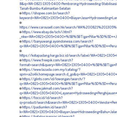
8&q=WA-0821-1305-0400-Pemborong-Hydroseeding-Stabilisasi
Tanah-Bumbu-Kalimantan-Selatan
🌐
https://shopee.com.br/search?
keyword=WA+0821+1305+0400+Biaya+Jasa+Hydroseeding+Lan
🌐
https://www.carousell.com.hk/search/WA%200821%2013
🌐
https://www.ebay.de/sch/i.html?
_nkw=WA+0821+1305+0400+%5B%5BTiga+Pillar%5D%5D++Jasa+
🌐
https://banyuwangi.ayoindonesia.com/search?
q=WA+0821+1305+0400+%5B%5BTiga+Pillar%5D%5D++Perusaha
🌐
https://kotapadang.harga.biz.id/search/label/WA+0821+130
🌐
https://www.freepik.com/search?
format=search&query=WA+0821+1305+0400+%5B%5BTiga+Pilla
🌐
https://www.lazada.com.my/catalog/?
spm=a2o4k.homepage.search.d_go&q=WA+0821+1305+0400+%
🌐
https://glints.com/id/lowongan/search/?
q=WA+0821+1305+0400+%5B%5BTiga+Pillar%5D%5D++Perusaha
🌐
https://www.jakmall.com/search?
q=WA+0821+1305+0400+Layanan+Hydroseeding+Penghijauan+A
🌐
https://toco.id/id/search?
q=product/search&search=WA+0821+1305+0400+Vendor+Pemb
🌐
https://padiumkm.id/search?
k=WA+0821+1305+0400+Biaya+Jasa+Hidroseeding+Bahu+Jalan+
🌐
https://katalog.inaproc.id/search?