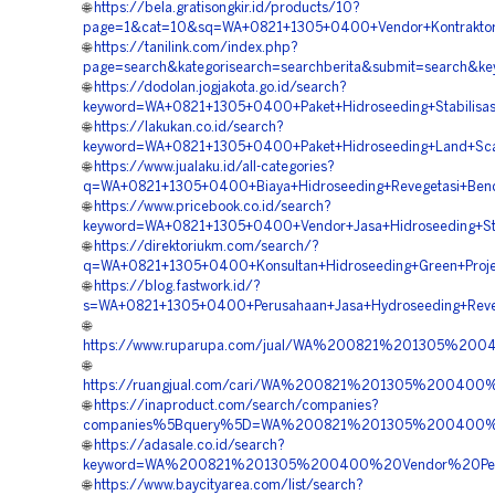
🌐
https://bela.gratisongkir.id/products/10?
page=1&cat=10&sq=WA+0821+1305+0400+Vendor+Kontraktor+
🌐
https://tanilink.com/index.php?
page=search&kategorisearch=searchberita&submit=search&k
🌐
https://dodolan.jogjakota.go.id/search?
keyword=WA+0821+1305+0400+Paket+Hidroseeding+Stabilisasi
🌐
https://lakukan.co.id/search?
keyword=WA+0821+1305+0400+Paket+Hidroseeding+Land+Scap
🌐
https://www.jualaku.id/all-categories?
q=WA+0821+1305+0400+Biaya+Hidroseeding+Revegetasi+Bend
🌐
https://www.pricebook.co.id/search?
keyword=WA+0821+1305+0400+Vendor+Jasa+Hidroseeding+Stab
🌐
https://direktoriukm.com/search/?
q=WA+0821+1305+0400+Konsultan+Hidroseeding+Green+Projec
🌐
https://blog.fastwork.id/?
s=WA+0821+1305+0400+Perusahaan+Jasa+Hydroseeding+Reveg
🌐
https://www.ruparupa.com/jual/WA%200821%201305%200
🌐
https://ruangjual.com/cari/WA%200821%201305%200400
🌐
https://inaproduct.com/search/companies?
companies%5Bquery%5D=WA%200821%201305%200400%20
🌐
https://adasale.co.id/search?
keyword=WA%200821%201305%200400%20Vendor%20Pembo
🌐
https://www.baycityarea.com/list/search?