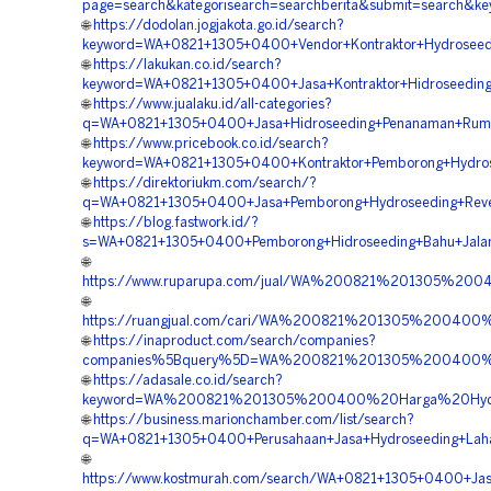
page=search&kategorisearch=searchberita&submit=search&ke
🌐
https://dodolan.jogjakota.go.id/search?
keyword=WA+0821+1305+0400+Vendor+Kontraktor+Hydroseedi
🌐
https://lakukan.co.id/search?
keyword=WA+0821+1305+0400+Jasa+Kontraktor+Hidroseeding
🌐
https://www.jualaku.id/all-categories?
q=WA+0821+1305+0400+Jasa+Hidroseeding+Penanaman+Rumpu
🌐
https://www.pricebook.co.id/search?
keyword=WA+0821+1305+0400+Kontraktor+Pemborong+Hydrosee
🌐
https://direktoriukm.com/search/?
q=WA+0821+1305+0400+Jasa+Pemborong+Hydroseeding+Revege
🌐
https://blog.fastwork.id/?
s=WA+0821+1305+0400+Pemborong+Hidroseeding+Bahu+Jalan+
🌐
https://www.ruparupa.com/jual/WA%200821%201305%20
🌐
https://ruangjual.com/cari/WA%200821%201305%200400%
🌐
https://inaproduct.com/search/companies?
companies%5Bquery%5D=WA%200821%201305%200400%20Ko
🌐
https://adasale.co.id/search?
keyword=WA%200821%201305%200400%20Harga%20Hydrose
🌐
https://business.marionchamber.com/list/search?
q=WA+0821+1305+0400+Perusahaan+Jasa+Hydroseeding+Laha
🌐
https://www.kostmurah.com/search/WA+0821+1305+0400+Jasa