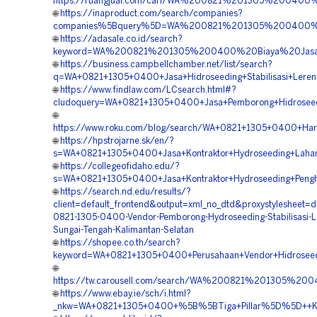
https://ruangjual.com/cari/WA%200821%201305%20040
🌐
https://inaproduct.com/search/companies?
companies%5Bquery%5D=WA%200821%201305%200400%20P
🌐
https://adasale.co.id/search?
keyword=WA%200821%201305%200400%20Biaya%20Jasa%
🌐
https://business.campbellchamber.net/list/search?
q=WA+0821+1305+0400+Jasa+Hidroseeding+Stabilisasi+Leren
🌐
https://www.findlaw.com/LCsearch.html#?
cludoquery=WA+0821+1305+0400+Jasa+Pemborong+Hidroseed
🌐
https://www.roku.com/blog/search/WA+0821+1305+0400+Harga
🌐
https://hpstrojarne.sk/en/?
s=WA+0821+1305+0400+Jasa+Kontraktor+Hydroseeding+Lahan
🌐
https://collegeofidaho.edu/?
s=WA+0821+1305+0400+Jasa+Kontraktor+Hydroseeding+Penghi
🌐
https://search.nd.edu/results/?
client=default_frontend&output=xml_no_dtd&proxystylesheet
0821-1305-0400-Vendor-Pemborong-Hydroseeding-Stabilisasi-L
Sungai-Tengah-Kalimantan-Selatan
🌐
https://shopee.co.th/search?
keyword=WA+0821+1305+0400+Perusahaan+Vendor+Hidroseedi
🌐
https://tw.carousell.com/search/WA%200821%201305%20
🌐
https://www.ebay.ie/sch/i.html?
_nkw=WA+0821+1305+0400+%5B%5BTiga+Pillar%5D%5D++Kontr