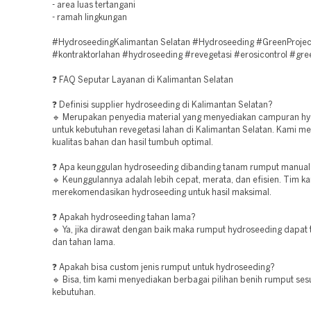
- area luas tertangani
- ramah lingkungan
#HydroseedingKalimantan Selatan #Hydroseeding #GreenProjec
#kontraktorlahan #hydroseeding #revegetasi #erosicontrol #gre
❓ FAQ Seputar Layanan di Kalimantan Selatan
❓ Definisi supplier hydroseeding di Kalimantan Selatan?
🔹 Merupakan penyedia material yang menyediakan campuran h
untuk kebutuhan revegetasi lahan di Kalimantan Selatan. Kami m
kualitas bahan dan hasil tumbuh optimal.
❓ Apa keunggulan hydroseeding dibanding tanam rumput manual
🔹 Keunggulannya adalah lebih cepat, merata, dan efisien. Tim k
merekomendasikan hydroseeding untuk hasil maksimal.
❓ Apakah hydroseeding tahan lama?
🔹 Ya, jika dirawat dengan baik maka rumput hydroseeding dapat
dan tahan lama.
❓ Apakah bisa custom jenis rumput untuk hydroseeding?
🔹 Bisa, tim kami menyediakan berbagai pilihan benih rumput ses
kebutuhan.