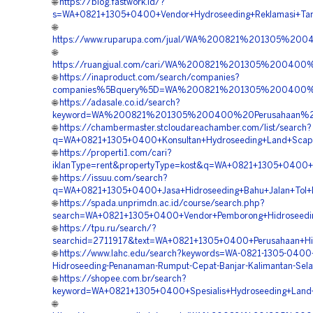
🌐
https://blog.fastwork.id/?
s=WA+0821+1305+0400+Vendor+Hydroseeding+Reklamasi+Tam
🌐
https://www.ruparupa.com/jual/WA%200821%201305%2004
🌐
https://ruangjual.com/cari/WA%200821%201305%200400
🌐
https://inaproduct.com/search/companies?
companies%5Bquery%5D=WA%200821%201305%200400%20
🌐
https://adasale.co.id/search?
keyword=WA%200821%201305%200400%20Perusahaan%20V
🌐
https://chambermaster.stcloudareachamber.com/list/search?
q=WA+0821+1305+0400+Konsultan+Hydroseeding+Land+Scapin
🌐
https://properti1.com/cari?
iklanType=rent&propertyType=kost&q=WA+0821+1305+0400+V
🌐
https://issuu.com/search?
q=WA+0821+1305+0400+Jasa+Hidroseeding+Bahu+Jalan+Tol+B
🌐
https://spada.unprimdn.ac.id/course/search.php?
search=WA+0821+1305+0400+Vendor+Pemborong+Hidroseeding
🌐
https://tpu.ru/search/?
searchid=2711917&text=WA+0821+1305+0400+Perusahaan+Hidr
🌐
https://www.lahc.edu/search?keywords=WA-0821-1305-0400
Hidroseeding-Penanaman-Rumput-Cepat-Banjar-Kalimantan-Sela
🌐
https://shopee.com.br/search?
keyword=WA+0821+1305+0400+Spesialis+Hydroseeding+Land+S
🌐