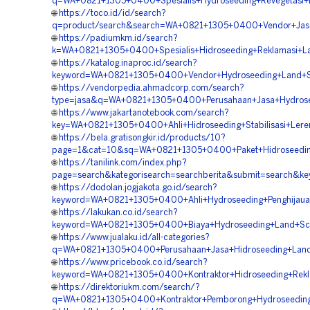
q=WA+0821+1305+0400+Spesialis+Hydroseeding+Revegetasi+L
🌐
https://toco.id/id/search?
q=product/search&search=WA+0821+1305+0400+Vendor+Jasa+
🌐
https://padiumkm.id/search?
k=WA+0821+1305+0400+Spesialis+Hidroseeding+Reklamasi+La
🌐
https://katalog.inaproc.id/search?
keyword=WA+0821+1305+0400+Vendor+Hydroseeding+Land+Sca
🌐
https://vendorpedia.ahmadcorp.com/search?
type=jasa&q=WA+0821+1305+0400+Perusahaan+Jasa+Hydroseed
🌐
https://www.jakartanotebook.com/search?
key=WA+0821+1305+0400+Ahli+Hidroseeding+Stabilisasi+Lere
🌐
https://bela.gratisongkir.id/products/10?
page=1&cat=10&sq=WA+0821+1305+0400+Paket+Hidroseeding+
🌐
https://tanilink.com/index.php?
page=search&kategorisearch=searchberita&submit=search&k
🌐
https://dodolan.jogjakota.go.id/search?
keyword=WA+0821+1305+0400+Ahli+Hydroseeding+Penghijauan
🌐
https://lakukan.co.id/search?
keyword=WA+0821+1305+0400+Biaya+Hydroseeding+Land+Scap
🌐
https://www.jualaku.id/all-categories?
q=WA+0821+1305+0400+Perusahaan+Jasa+Hidroseeding+Land+
🌐
https://www.pricebook.co.id/search?
keyword=WA+0821+1305+0400+Kontraktor+Hidroseeding+Rekl
🌐
https://direktoriukm.com/search/?
q=WA+0821+1305+0400+Kontraktor+Pemborong+Hydroseeding+S