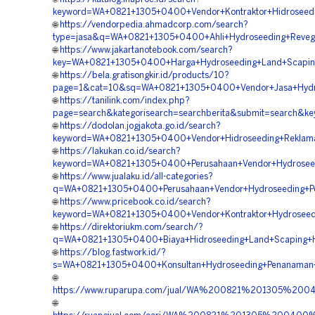
keyword=WA+0821+1305+0400+Vendor+Kontraktor+Hidroseedin
🌐
https://vendorpedia.ahmadcorp.com/search?
type=jasa&q=WA+0821+1305+0400+Ahli+Hydroseeding+Revege
🌐
https://www.jakartanotebook.com/search?
key=WA+0821+1305+0400+Harga+Hydroseeding+Land+Scaping+
🌐
https://bela.gratisongkir.id/products/10?
page=1&cat=10&sq=WA+0821+1305+0400+Vendor+Jasa+Hydrose
🌐
https://tanilink.com/index.php?
page=search&kategorisearch=searchberita&submit=search&k
🌐
https://dodolan.jogjakota.go.id/search?
keyword=WA+0821+1305+0400+Vendor+Hidroseeding+Reklamas
🌐
https://lakukan.co.id/search?
keyword=WA+0821+1305+0400+Perusahaan+Vendor+Hydroseedin
🌐
https://www.jualaku.id/all-categories?
q=WA+0821+1305+0400+Perusahaan+Vendor+Hydroseeding+Pen
🌐
https://www.pricebook.co.id/search?
keyword=WA+0821+1305+0400+Vendor+Kontraktor+Hydroseedi
🌐
https://direktoriukm.com/search/?
q=WA+0821+1305+0400+Biaya+Hidroseeding+Land+Scaping+Hi
🌐
https://blog.fastwork.id/?
s=WA+0821+1305+0400+Konsultan+Hydroseeding+Penanaman+
🌐
https://www.ruparupa.com/jual/WA%200821%201305%20
🌐