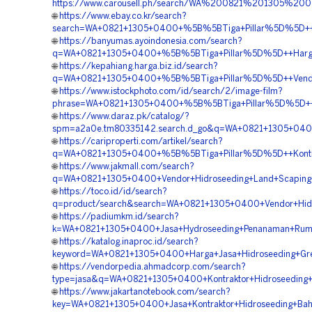
https://www.carousell.ph/search/WA%200821%201305%2
🌐
https://www.ebay.co.kr/search?
search=WA+0821+1305+0400+%5B%5BTiga+Pillar%5D%5D++La
🌐
https://banyumas.ayoindonesia.com/search?
q=WA+0821+1305+0400+%5B%5BTiga+Pillar%5D%5D++Harga+Hi
🌐
https://kepahiang.harga.biz.id/search?
q=WA+0821+1305+0400+%5B%5BTiga+Pillar%5D%5D++Vendor+J
🌐
https://www.istockphoto.com/id/search/2/image-film?
phrase=WA+0821+1305+0400+%5B%5BTiga+Pillar%5D%5D++Pe
🌐
https://www.daraz.pk/catalog/?
spm=a2a0e.tm80335142.search.d_go&q=WA+0821+1305+0400+
🌐
https://cariproperti.com/artikel/search?
q=WA+0821+1305+0400+%5B%5BTiga+Pillar%5D%5D++Kontrakt
🌐
https://www.jakmall.com/search?
q=WA+0821+1305+0400+Vendor+Hidroseeding+Land+Scaping+H
🌐
https://toco.id/id/search?
q=product/search&search=WA+0821+1305+0400+Vendor+Hidro
🌐
https://padiumkm.id/search?
k=WA+0821+1305+0400+Jasa+Hydroseeding+Penanaman+Rumpu
🌐
https://katalog.inaproc.id/search?
keyword=WA+0821+1305+0400+Harga+Jasa+Hidroseeding+Gree
🌐
https://vendorpedia.ahmadcorp.com/search?
type=jasa&q=WA+0821+1305+0400+Kontraktor+Hidroseeding+St
🌐
https://www.jakartanotebook.com/search?
key=WA+0821+1305+0400+Jasa+Kontraktor+Hidroseeding+Bahu