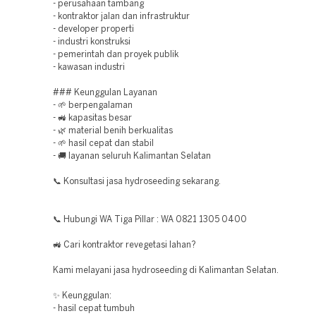
- perusahaan tambang
- kontraktor jalan dan infrastruktur
- developer properti
- industri konstruksi
- pemerintah dan proyek publik
- kawasan industri
### Keunggulan Layanan
- 🌱 berpengalaman
- 🚜 kapasitas besar
- 🌿 material benih berkualitas
- 🌱 hasil cepat dan stabil
- 🚚 layanan seluruh Kalimantan Selatan
📞 Konsultasi jasa hydroseeding sekarang.
📞 Hubungi WA Tiga Pillar : WA 0821 1305 0400
🚜 Cari kontraktor revegetasi lahan?
Kami melayani jasa hydroseeding di Kalimantan Selatan.
✨ Keunggulan:
- hasil cepat tumbuh