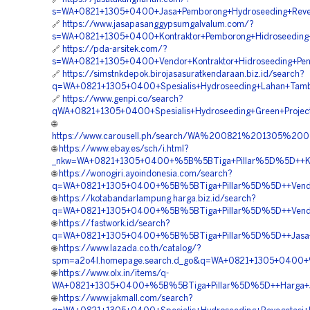
s=WA+0821+1305+0400+Jasa+Pemborong+Hydroseeding+Revege
🔗
https://www.jasapasanggypsumgalvalum.com/?
s=WA+0821+1305+0400+Kontraktor+Pemborong+Hidroseeding+
🔗
https://pda-arsitek.com/?
s=WA+0821+1305+0400+Vendor+Kontraktor+Hidroseeding+Pen
🔗
https://simstnkdepok.birojasasuratkendaraan.biz.id/search?
q=WA+0821+1305+0400+Spesialis+Hydroseeding+Lahan+Tamba
🔗
https://www.genpi.co/search?
qWA+0821+1305+0400+Spesialis+Hydroseeding+Green+Project
🌐
https://www.carousell.ph/search/WA%200821%201305%
🌐
https://www.ebay.es/sch/i.html?
_nkw=WA+0821+1305+0400+%5B%5BTiga+Pillar%5D%5D++Kontr
🌐
https://wonogiri.ayoindonesia.com/search?
q=WA+0821+1305+0400+%5B%5BTiga+Pillar%5D%5D++Vendor+J
🌐
https://kotabandarlampung.harga.biz.id/search?
q=WA+0821+1305+0400+%5B%5BTiga+Pillar%5D%5D++Vendor+K
🌐
https://fastwork.id/search?
q=WA+0821+1305+0400+%5B%5BTiga+Pillar%5D%5D++Jasa+Kont
🌐
https://www.lazada.co.th/catalog/?
spm=a2o4l.homepage.search.d_go&q=WA+0821+1305+0400+%5
🌐
https://www.olx.in/items/q-
WA+0821+1305+0400+%5B%5BTiga+Pillar%5D%5D++Harga+Jasa
🌐
https://www.jakmall.com/search?