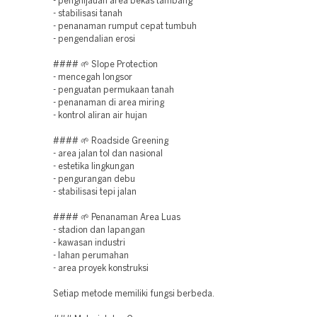
- penghijauan area bekas tambang
- stabilisasi tanah
- penanaman rumput cepat tumbuh
- pengendalian erosi
#### 🌱 Slope Protection
- mencegah longsor
- penguatan permukaan tanah
- penanaman di area miring
- kontrol aliran air hujan
#### 🌱 Roadside Greening
- area jalan tol dan nasional
- estetika lingkungan
- pengurangan debu
- stabilisasi tepi jalan
#### 🌱 Penanaman Area Luas
- stadion dan lapangan
- kawasan industri
- lahan perumahan
- area proyek konstruksi
Setiap metode memiliki fungsi berbeda.