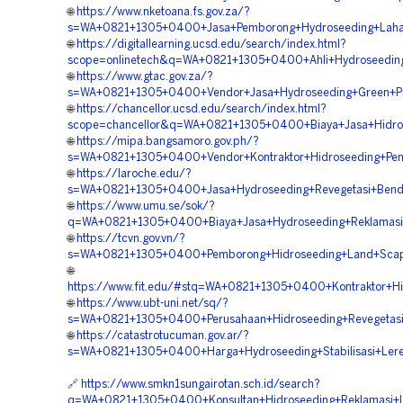
🌐
https://www.nketoana.fs.gov.za/?
s=WA+0821+1305+0400+Jasa+Pemborong+Hydroseeding+Laha
🌐
https://digitallearning.ucsd.edu/search/index.html?
scope=onlinetech&q=WA+0821+1305+0400+Ahli+Hydroseeding+
🌐
https://www.gtac.gov.za/?
s=WA+0821+1305+0400+Vendor+Jasa+Hydroseeding+Green+Proj
🌐
https://chancellor.ucsd.edu/search/index.html?
scope=chancellor&q=WA+0821+1305+0400+Biaya+Jasa+Hidro
🌐
https://mipa.bangsamoro.gov.ph/?
s=WA+0821+1305+0400+Vendor+Kontraktor+Hidroseeding+Peng
🌐
https://laroche.edu/?
s=WA+0821+1305+0400+Jasa+Hydroseeding+Revegetasi+Bendu
🌐
https://www.umu.se/sok/?
q=WA+0821+1305+0400+Biaya+Jasa+Hydroseeding+Reklamasi+
🌐
https://tcvn.gov.vn/?
s=WA+0821+1305+0400+Pemborong+Hidroseeding+Land+Scapin
🌐
https://www.fit.edu/#stq=WA+0821+1305+0400+Kontraktor+Hi
🌐
https://www.ubt-uni.net/sq/?
s=WA+0821+1305+0400+Perusahaan+Hidroseeding+Revegetasi
🌐
https://catastrotucuman.gov.ar/?
s=WA+0821+1305+0400+Harga+Hydroseeding+Stabilisasi+Lere
🔗
https://www.smkn1sungairotan.sch.id/search?
q=WA+0821+1305+0400+Konsultan+Hidroseeding+Reklamasi+L