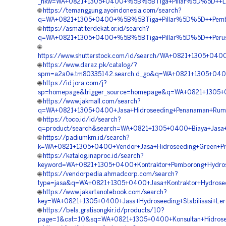
_nkw=WA+0821+1305+0400+%5B%5BTiga+Pillar%5D%5D++Laya
🌐
https://temanggung.ayoindonesia.com/search?
q=WA+0821+1305+0400+%5B%5BTiga+Pillar%5D%5D++Pemboro
🌐
https://asmat.terdekat.or.id/search?
q=WA+0821+1305+0400+%5B%5BTiga+Pillar%5D%5D++Perusah
🌐
https://www.shutterstock.com/id/search/WA+0821+1305+04
🌐
https://www.daraz.pk/catalog/?
spm=a2a0e.tm80335142.search.d_go&q=WA+0821+1305+0400
🌐
https://id.jora.com/j?
sp=homepage&trigger_source=homepage&q=WA+0821+1305+0
🌐
https://www.jakmall.com/search?
q=WA+0821+1305+0400+Jasa+Hidroseeding+Penanaman+Rump
🌐
https://toco.id/id/search?
q=product/search&search=WA+0821+1305+0400+Biaya+Jasa+
🌐
https://padiumkm.id/search?
k=WA+0821+1305+0400+Vendor+Jasa+Hidroseeding+Green+Pro
🌐
https://katalog.inaproc.id/search?
keyword=WA+0821+1305+0400+Kontraktor+Pemborong+Hydrose
🌐
https://vendorpedia.ahmadcorp.com/search?
type=jasa&q=WA+0821+1305+0400+Jasa+Kontraktor+Hydrosee
🌐
https://www.jakartanotebook.com/search?
key=WA+0821+1305+0400+Jasa+Hydroseeding+Stabilisasi+Ler
🌐
https://bela.gratisongkir.id/products/10?
page=1&cat=10&sq=WA+0821+1305+0400+Konsultan+Hidrosee