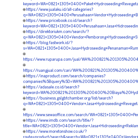
keyword=WA+0821+1305+0400+Paket+Hydroseeding+Revegetas
🌐
https://www.jualaku.id/all-categories?
q=WA+0821+1305+0400+Perusahaan+Vendor+Hydroseeding+Bah
🌐
https://www.pricebook.co.id/search?
keyword=WA+0821+1305+0400+Perusahaan+Jasa+Hidroseeding+
🌐
https://direktoriukm.com/search/?
q=WA+0821+1305+0400+Vendor+Pemborong+Hydroseeding+Stabi
🌐
https://blog.fastwork.id/?
s=WA+0821+1305+0400+Jasa+Hydroseeding+Penanaman+Rumpu
🌐
https://www.ruparupa.com/jual/WA%200821%201305%20
🌐
https://ruangjual.com/cari/WA%200821%201305%200400
🌐
https://inaproduct.com/search/companies?
companies%5Bquery%5D=WA%200821%201305%200400%20B
🌐
https://adasale.co.id/search?
keyword=WA%200821%201305%200400%20Biaya%20Hydros
🌐
https://business.gslgbtchamber.org/list/search?
q=WA+0821+1305+0400+Vendor+Jasa+Hydroseeding+Revegetas
🌐
https://www.sewaoffice.com/search/WA+0821+1305+0400+Per
🌐
https://www.imdb.com/search/title/?
title=WA+0821+1305+0400+Vendor+Jasa+Hidroseeding+Reklam
🌐
https://www.moretonshow.co.uk/?
route=product/search&search=WA+0821+1305+0400+Vendor+Hy