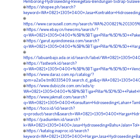
Pemborong-Hydroseeding-Revegetasi-Bendungan-Sidrap-Sulawes
🌐
https://shopee.ph/search?
keyword=WA+0821+1305+0400+Jasa+Kontraktor+Hidroseeding+
🌐
https://www.carousell.com.my/search/WA%200821%2013
🌐
https://www.ebay.cn/newcms/search/?
q=WA+0821+1305+0400+%5B%5BTiga+Pillar%5D%5D++Paket+Hy
🌐
https://garut.ayoindonesia.com/search?
q=WA+0821+1305+0400+%5B%5BTiga+Pillar%5D%5D++Harga+H
🌐
https://labuanbajo.ada.or.id/search/label/WA+0821+1305+
🌐
https://fastwork.id/search?
q=WA+0821+1305+0400+%5B%5BTiga+Pillar%5D%5D++Vendor+K
🌐
https://www.daraz.com.np/catalog/?
spm=a2a0e.tm80335409.search.d_go&q=WA+0821+1305+0400+
🌐
https://www.dubizzle.com.om/ads/q-
WA+0821+1305+0400+%5B%5BTiga+Pillar%5D%5D++Paket+Hydr
🌐
https://www.jakmall.com/search?
q=WA+0821+1305+0400+Konsultan+Hidroseeding+Lahan+Tamba
🌐
https://toco.id/id/search?
q=product/search&search=WA+0821+1305+0400+Harga+Hidrose
🌐
https://padiumkm.id/search?
k=WA+0821+1305+0400+Jasa+Hydroseeding+Bahu+Jalan+Tol+T
🌐
https://katalog.inaproc.id/search?
keyword=WA+0821+1305+0400+Harga+Jasa+Hydroseeding+Bahu