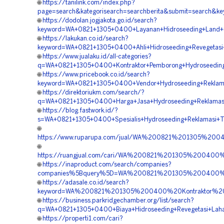
🌐
https://tanilink.com/index.php?
page=search&kategorisearch=searchberita&submit=search&k
🌐
https://dodolan.jogjakota.go.id/search?
keyword=WA+0821+1305+0400+Layanan+Hidroseeding+Land+S
🌐
https://lakukan.co.id/search?
keyword=WA+0821+1305+0400+Ahli+Hidroseeding+Revegetasi
🌐
https://www.jualaku.id/all-categories?
q=WA+0821+1305+0400+Kontraktor+Pemborong+Hydroseeding+S
🌐
https://www.pricebook.co.id/search?
keyword=WA+0821+1305+0400+Vendor+Hydroseeding+Reklama
🌐
https://direktoriukm.com/search/?
q=WA+0821+1305+0400+Harga+Jasa+Hydroseeding+Reklamasi
🌐
https://blog.fastwork.id/?
s=WA+0821+1305+0400+Spesialis+Hydroseeding+Reklamasi+T
🌐
https://www.ruparupa.com/jual/WA%200821%201305%20
🌐
https://ruangjual.com/cari/WA%200821%201305%20040
🌐
https://inaproduct.com/search/companies?
companies%5Bquery%5D=WA%200821%201305%200400%20
🌐
https://adasale.co.id/search?
keyword=WA%200821%201305%200400%20Kontraktor%20H
🌐
https://business.parkridgechamber.org/list/search?
q=WA+0821+1305+0400+Biaya+Hidroseeding+Revegetasi+Laha
🌐
https://properti1.com/cari?