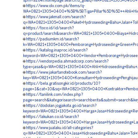
spm=a2o4l.homepage.search.d_go&q=WA+0821+1305+0400+%5
🌐
https://www.olx.com.pk/items/q-
WA+0821+1305+0400+%5B%5BTiga+Pillar%5D%5D++Ahli+Hidros
🌐
https://www.jakmall.com/search?
q=WA+0821+1305+0400+Paket+Hydroseeding+Bahu+Jalan+Tol+
🌐
https://toco.id/id/search?
q=product/search&search=WA+0821+1305+0400+Biaya+Hidros
🌐
https://padiumkm.id/search?
k=WA+0821+1305+0400+Pemborong+Hydroseeding+Green+Proje
🌐
https://katalog.inaproc.id/search?
keyword=WA+0821+1305+0400+Vendor+Pemborong+Hydroseedin
🌐
https://vendorpedia.ahmadcorp.com/search?
type=jasa&q=WA+0821+1305+0400+Ahli+Hidroseeding+Bahu+Ja
🌐
https://www.jakartanotebook.com/search?
key=WA+0821+1305+0400+Konsultan+Hydroseeding+Penghijaua
🌐
https://bela.gratisongkir.id/products/10?
page=1&cat=10&sq=WA+0821+1305+0400+Kontraktor+Pemboro
🌐
https://tanilink.com/index.php?
page=search&kategorisearch=searchberita&submit=search&k
🌐
https://dodolan.jogjakota.go.id/search?
keyword=WA+0821+1305+0400+Harga+Jasa+Hidroseeding+Reve
🌐
https://lakukan.co.id/search?
keyword=WA+0821+1305+0400+Harga+Jasa+Hydroseeding+Land
🌐
https://www.jualaku.id/all-categories?
q=WA+0821+1305+0400+Jasa+Hidroseeding+Bahu+Jalan+Tol+S