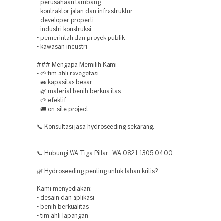
- perusahaan tambang
- kontraktor jalan dan infrastruktur
- developer properti
- industri konstruksi
- pemerintah dan proyek publik
- kawasan industri
### Mengapa Memilih Kami
- 🌱 tim ahli revegetasi
- 🚜 kapasitas besar
- 🌿 material benih berkualitas
- 🌱 efektif
- 🚚 on-site project
📞 Konsultasi jasa hydroseeding sekarang.
📞 Hubungi WA Tiga Pillar : WA 0821 1305 0400
🌿 Hydroseeding penting untuk lahan kritis?
Kami menyediakan:
- desain dan aplikasi
- benih berkualitas
- tim ahli lapangan