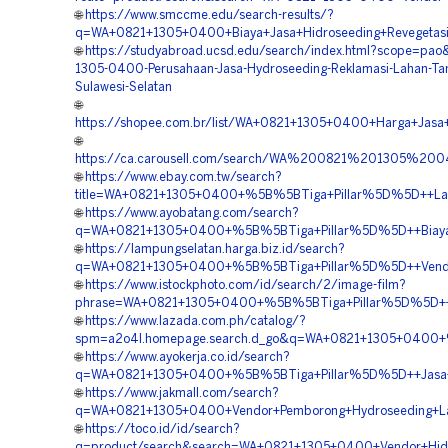
🌐
https://www.smccme.edu/search-results/?
q=WA+0821+1305+0400+Biaya+Jasa+Hidroseeding+Revegetasi+
🌐
https://studyabroad.ucsd.edu/search/index.html?scope=pa
1305-0400-Perusahaan-Jasa-Hydroseeding-Reklamasi-Lahan-Tan
Sulawesi-Selatan
🌐
https://shopee.com.br/list/WA+0821+1305+0400+Harga+Jasa+
🌐
https://ca.carousell.com/search/WA%200821%201305%
🌐
https://www.ebay.com.tw/search?
title=WA+0821+1305+0400+%5B%5BTiga+Pillar%5D%5D++Lay
🌐
https://www.ayobatang.com/search?
q=WA+0821+1305+0400+%5B%5BTiga+Pillar%5D%5D++Biaya+H
🌐
https://lampungselatan.harga.biz.id/search?
q=WA+0821+1305+0400+%5B%5BTiga+Pillar%5D%5D++Vendor+
🌐
https://www.istockphoto.com/id/search/2/image-film?
phrase=WA+0821+1305+0400+%5B%5BTiga+Pillar%5D%5D++Spe
🌐
https://www.lazada.com.ph/catalog/?
spm=a2o4l.homepage.search.d_go&q=WA+0821+1305+0400+%5
🌐
https://www.ayokerja.co.id/search?
q=WA+0821+1305+0400+%5B%5BTiga+Pillar%5D%5D++Jasa+Hidr
🌐
https://www.jakmall.com/search?
q=WA+0821+1305+0400+Vendor+Pemborong+Hydroseeding+La
🌐
https://toco.id/id/search?
q=product/search&search=WA+0821+1305+0400+Vendor+Hidros