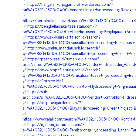
🔗
https://hargatalikurjogjamurah.wordpress.com/?
s=WA+0821+1305+0400+Vendor+Jasa+Hydroseeding+Revegetas
🔗
https://portalbelanja.biz.id/cari/WA+0821+1305+0400+Jasa+
🔗
https://bengkellasjakartaselatan.com/?
s=WA+0821+1305+0400+Ahli+Hidroseeding+Penghijauan+Area+
🔗
https://www.skkksurakarta.sch.id/search?
q=WA+0821+1305+0400+Konsultan+Hidroseeding+Reklamasi+T
🔗
http://www.smkn1mandau.sch.id/search?
q=WA+0821+1305+0400+Konsultan+Hydroseeding+Green+Projec
🔗
https://pashouses.id/rumah-dijual/area?
areaName=WA+0821+1305+0400+Vendor+Hidroseeding+Land+S
🔗
https://www.smpn3jabung.sch.id/search?
q=WA+0821+1305+0400+Perusahaan+Jasa+Hydroseeding+Bahu+
🔗
https://9pro.co.id/?
s=WA+0821+1305+0400+Kontraktor+Hydroseeding+Penghijaua
🔗
https://suba-
arch.com/s=WA+0821+1305+0400+Vendor+Kontraktor+Hidroseed
🔗
https://inspirasigarden.com/?
s=WA+0821+1305+0400+Biaya+Hidroseeding+Green+Project+B
🔗
https://www.ralali.com/search/WA+0821+1305+0400+Kontrakt
🔗
https://ngebangunrumah.com/?
s=WA+0821+1305+0400+Pemborong+Hydroseeding+Lahan+Tamb
🔗
https://jeparawood.com/?