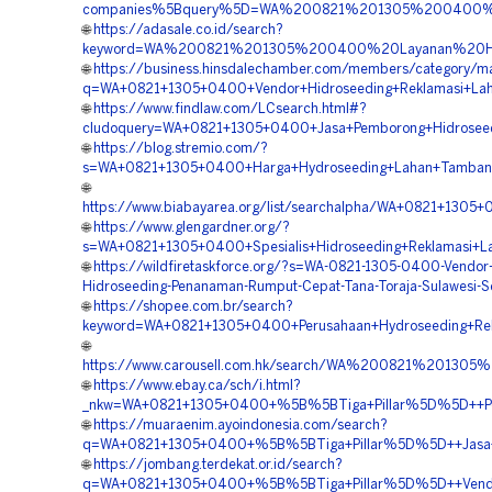
companies%5Bquery%5D=WA%200821%201305%200400%20
🌐
https://adasale.co.id/search?
keyword=WA%200821%201305%200400%20Layanan%20Hydr
🌐
https://business.hinsdalechamber.com/members/category/ma
q=WA+0821+1305+0400+Vendor+Hidroseeding+Reklamasi+Laha
🌐
https://www.findlaw.com/LCsearch.html#?
cludoquery=WA+0821+1305+0400+Jasa+Pemborong+Hidroseedin
🌐
https://blog.stremio.com/?
s=WA+0821+1305+0400+Harga+Hydroseeding+Lahan+Tambang+
🌐
https://www.biabayarea.org/list/searchalpha/WA+0821+1305+
🌐
https://www.glengardner.org/?
s=WA+0821+1305+0400+Spesialis+Hidroseeding+Reklamasi+La
🌐
https://wildfiretaskforce.org/?s=WA-0821-1305-0400-Vendor-
Hidroseeding-Penanaman-Rumput-Cepat-Tana-Toraja-Sulawesi-S
🌐
https://shopee.com.br/search?
keyword=WA+0821+1305+0400+Perusahaan+Hydroseeding+Rekl
🌐
https://www.carousell.com.hk/search/WA%200821%2013
🌐
https://www.ebay.ca/sch/i.html?
_nkw=WA+0821+1305+0400+%5B%5BTiga+Pillar%5D%5D++Pembo
🌐
https://muaraenim.ayoindonesia.com/search?
q=WA+0821+1305+0400+%5B%5BTiga+Pillar%5D%5D++Jasa+Hid
🌐
https://jombang.terdekat.or.id/search?
q=WA+0821+1305+0400+%5B%5BTiga+Pillar%5D%5D++Vendor+P