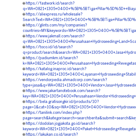
🌐
https://fastwork.id/search?
q=WA+0821+1305+0400+%5B%5BTiga+Pillar%5D%5D++Biaya+Ja
🌐
https://aliexpress.ru/wholesale?
SearchText=WA+0821+1305+0400+%5B%5BTiga+Pillar%5D%5D++
🌐
https://glints.com/my/companies?
countries=MY&keywords=WA+0821+1305+0400+%5B%5BTiga+Pi
🌐
https://www.jakmall.com/search?
q=WA+0821+1305+0400+Perusahaan+Hydroseeding+Land+Scapi
🌐
https://toco.id/id/search?
q=product/search&search=WA+0821+1305+0400+Jasa+Hydrose
🌐
https://padiumkm.id/search?
k=WA+0821+1305+0400+Perusahaan+Hydroseeding+Revegetasi
🌐
https://katalog.inaproc.id/search?
keyword=WA+0821+1305+0400+Layanan+Hydroseeding+Stabilis
🌐
https://vendorpedia.ahmadcorp.com/search?
type=jasa&q=WA+0821+1305+0400+Vendor+Jasa+Hydroseeding
🌐
https://www.jakartanotebook.com/search?
key=WA+0821+1305+0400+Perusahaan+Vendor+Hidroseeding+Gr
🌐
https://bela.gratisongkir.id/products/10?
page=1&cat=10&sq=WA+0821+1305+0400+Vendor+Hydroseeding
🌐
https://tanilink.com/index.php?
page=search&kategorisearch=searchberita&submit=search&k
🌐
https://dodolan.jogjakota.go.id/search?
keyword=WA+0821+1305+0400+Paket+Hidroseeding+Revegetas
🌐
https://lakukan.co.id/search?