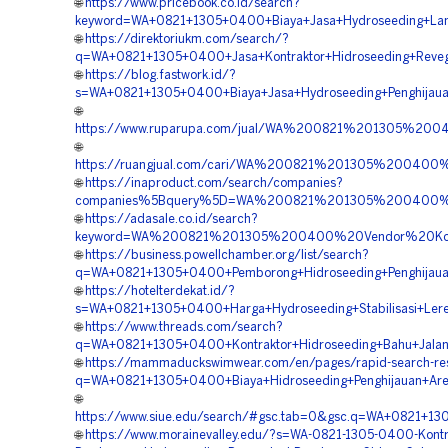
🌐
https://www.pricebook.co.id/search?
keyword=WA+0821+1305+0400+Biaya+Jasa+Hydroseeding+Land
🌐
https://direktoriukm.com/search/?
q=WA+0821+1305+0400+Jasa+Kontraktor+Hidroseeding+Revege
🌐
https://blog.fastwork.id/?
s=WA+0821+1305+0400+Biaya+Jasa+Hydroseeding+Penghijauan
🌐
https://www.ruparupa.com/jual/WA%200821%201305%2
🌐
https://ruangjual.com/cari/WA%200821%201305%200400
🌐
https://inaproduct.com/search/companies?
companies%5Bquery%5D=WA%200821%201305%200400%20
🌐
https://adasale.co.id/search?
keyword=WA%200821%201305%200400%20Vendor%20Kontr
🌐
https://business.powellchamber.org/list/search?
q=WA+0821+1305+0400+Pemborong+Hidroseeding+Penghijauan
🌐
https://hotelterdekat.id/?
s=WA+0821+1305+0400+Harga+Hydroseeding+Stabilisasi+Lere
🌐
https://www.threads.com/search?
q=WA+0821+1305+0400+Kontraktor+Hidroseeding+Bahu+Jalan+
🌐
https://mammaduckswimwear.com/en/pages/rapid-search-res
q=WA+0821+1305+0400+Biaya+Hidroseeding+Penghijauan+Area
🌐
https://www.siue.edu/search/#gsc.tab=0&gsc.q=WA+0821+13
🌐
https://www.morainevalley.edu/?s=WA-0821-1305-0400-Kontr