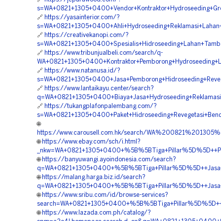
s=WA+0821+1305+0400+Vendor+Kontraktor+Hydroseeding+Gree
🔗
https://yasainterior.com/?
s=WA+0821+1305+0400+Ahli+Hydroseeding+Reklamasi+Lahan+
🔗
https://creativekanopi.com/?
s=WA+0821+1305+0400+Spesialis+Hidroseeding+Lahan+Tamba
🔗
https://www.tribunjualbeli.com/search/q-
WA+0821+1305+0400+Kontraktor+Pemborong+Hydroseeding+La
🔗
https://www.natanusa.id/?
s=WA+0821+1305+0400+Jasa+Pemborong+Hidroseeding+Reveg
🔗
https://www.lantaikayu.center/search?
q=WA+0821+1305+0400+Biaya+Jasa+Hydroseeding+Reklamasi+
🔗
https://tukangplafonpalembang.com/?
s=WA+0821+1305+0400+Paket+Hidroseeding+Revegetasi+Bend
🌐
https://www.carousell.com.hk/search/WA%200821%20130
🌐
https://www.ebay.com/sch/i.html?
_nkw=WA+0821+1305+0400+%5B%5BTiga+Pillar%5D%5D++Perus
🌐
https://banyuwangi.ayoindonesia.com/search?
q=WA+0821+1305+0400+%5B%5BTiga+Pillar%5D%5D++Jasa+Kont
🌐
https://malang.harga.biz.id/search?
q=WA+0821+1305+0400+%5B%5BTiga+Pillar%5D%5D++Jasa+Kon
🌐
https://www.sribu.com/id/browse-services?
search=WA+0821+1305+0400+%5B%5BTiga+Pillar%5D%5D++Pem
🌐
https://www.lazada.com.ph/catalog/?