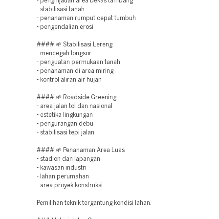
- penghijauan area bekas tambang
- stabilisasi tanah
- penanaman rumput cepat tumbuh
- pengendalian erosi
#### 🌱 Stabilisasi Lereng
- mencegah longsor
- penguatan permukaan tanah
- penanaman di area miring
- kontrol aliran air hujan
#### 🌱 Roadside Greening
- area jalan tol dan nasional
- estetika lingkungan
- pengurangan debu
- stabilisasi tepi jalan
#### 🌱 Penanaman Area Luas
- stadion dan lapangan
- kawasan industri
- lahan perumahan
- area proyek konstruksi
Pemilihan teknik tergantung kondisi lahan.