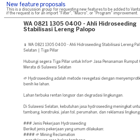
New feature proposals
This is a discussion group for requesting new features to be added to Vanta
if the request is for an import "Filter", "Macro", or "Program" improvement.
WA 0821 1305 0400 - Ahli Hidroseeding
Stabilisasi Lereng Palopo
📱 WA 0821 1305 0400 - Ahli Hidroseeding Stabilisasi Lereng Pa
Selatan | Tiga Pillar
Hubungi segera Tiga Pillar untuk Info🌱 Jasa Penanaman Rumput
Merata di Sulawesi Selatan
🌱 Hydroseeding adalah metode revegetasi dengan menyemprotk
benih ke lahan.
Lahan terbuka rentan longsor dan degradasi lingkungan.
Di Sulawesi Selatan, kebutuhan jasa hydroseeding meningkat unt
tambang, konstruksi, jalan tol, perumahan, dan reklamasi lingkung
### Jenis Pekerjaan Hydroseeding
Berikut jenis pekerjaan yang umum dilakukan:
#### 🌱 Mining Reclamation