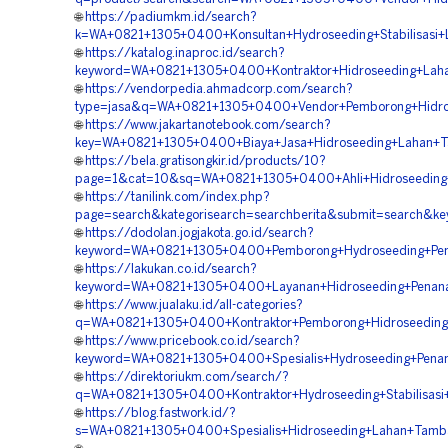
🌐
https://padiumkm.id/search?
k=WA+0821+1305+0400+Konsultan+Hydroseeding+Stabilisasi+L
🌐
https://katalog.inaproc.id/search?
keyword=WA+0821+1305+0400+Kontraktor+Hidroseeding+Laha
🌐
https://vendorpedia.ahmadcorp.com/search?
type=jasa&q=WA+0821+1305+0400+Vendor+Pemborong+Hidros
🌐
https://www.jakartanotebook.com/search?
key=WA+0821+1305+0400+Biaya+Jasa+Hidroseeding+Lahan+T
🌐
https://bela.gratisongkir.id/products/10?
page=1&cat=10&sq=WA+0821+1305+0400+Ahli+Hidroseeding+
🌐
https://tanilink.com/index.php?
page=search&kategorisearch=searchberita&submit=search&
🌐
https://dodolan.jogjakota.go.id/search?
keyword=WA+0821+1305+0400+Pemborong+Hydroseeding+Pen
🌐
https://lakukan.co.id/search?
keyword=WA+0821+1305+0400+Layanan+Hidroseeding+Penana
🌐
https://www.jualaku.id/all-categories?
q=WA+0821+1305+0400+Kontraktor+Pemborong+Hidroseeding+
🌐
https://www.pricebook.co.id/search?
keyword=WA+0821+1305+0400+Spesialis+Hydroseeding+Pena
🌐
https://direktoriukm.com/search/?
q=WA+0821+1305+0400+Kontraktor+Hydroseeding+Stabilisasi+
🌐
https://blog.fastwork.id/?
s=WA+0821+1305+0400+Spesialis+Hidroseeding+Lahan+Tamba