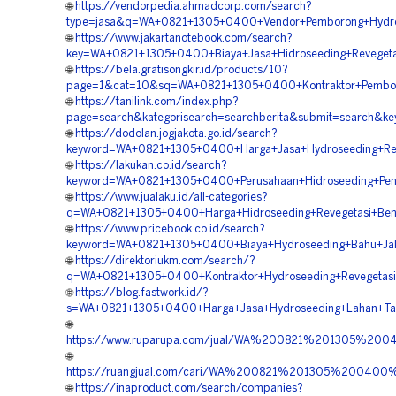
🌐
https://vendorpedia.ahmadcorp.com/search?
type=jasa&q=WA+0821+1305+0400+Vendor+Pemborong+Hydrose
🌐
https://www.jakartanotebook.com/search?
key=WA+0821+1305+0400+Biaya+Jasa+Hidroseeding+Revegetas
🌐
https://bela.gratisongkir.id/products/10?
page=1&cat=10&sq=WA+0821+1305+0400+Kontraktor+Pemboron
🌐
https://tanilink.com/index.php?
page=search&kategorisearch=searchberita&submit=search&k
🌐
https://dodolan.jogjakota.go.id/search?
keyword=WA+0821+1305+0400+Harga+Jasa+Hydroseeding+Reve
🌐
https://lakukan.co.id/search?
keyword=WA+0821+1305+0400+Perusahaan+Hidroseeding+Pen
🌐
https://www.jualaku.id/all-categories?
q=WA+0821+1305+0400+Harga+Hidroseeding+Revegetasi+Bend
🌐
https://www.pricebook.co.id/search?
keyword=WA+0821+1305+0400+Biaya+Hydroseeding+Bahu+Jala
🌐
https://direktoriukm.com/search/?
q=WA+0821+1305+0400+Kontraktor+Hydroseeding+Revegetasi+
🌐
https://blog.fastwork.id/?
s=WA+0821+1305+0400+Harga+Jasa+Hydroseeding+Lahan+Tam
🌐
https://www.ruparupa.com/jual/WA%200821%201305%20
🌐
https://ruangjual.com/cari/WA%200821%201305%200400
🌐
https://inaproduct.com/search/companies?