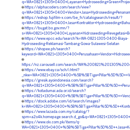
q=WA+0821+1305+0400+Layanan+Hydroseeding+Green+Projec
🌐
https://alphacoders.com/search/view?
q=WA+0821+1305+0400+Vendor+Jasa+Hydroseeding+Penanam
🌐
https://eshop.fujifilm-x.com/be_fr/catalogsearch/result/?
q=WA+0821+1305+0400+Jasa+Kontraktor+Hydroseeding+Bahu+
🌐
https://bugat.bo.gov.mn/?
s=WA+0821+1305+0400+Layanan+Hidroseeding+Revegetasi+B
🌐
https://www.epcc.edu/search?k=WA-0821-1305-0400-Biaya-
Hydroseeding-Reklamasi-Tambang-Gowa-Sulawesi-Selatan
🌐
https://shopee.ph/search?
keyword=WA+0821+1305+0400+Perusahaan+Vendor+Hidroseedi
🌐
https://nz.carousell.com/search/WA%200821%201305%2
🌐
https://www.ebay.ca/sch/i.html?
_nkw=WA+0821+1305+0400+%5B%5BTiga+Pillar%5D%5D++Vendor
🌐
https://gresik.ayoindonesia.com/search?
q=WA+0821+1305+0400+%5B%5BTiga+Pillar%5D%5D++Perusaha
🌐
https://kotadumai.ada.or.id/search?
q=WA+0821+1305+0400+%5B%5BTiga+Pillar%5D%5D++Vendor+
🌐
https://stock.adobe.com/id/search/images?
k=WA+0821+1305+0400+%5B%5BTiga+Pillar%5D%5D++Kontrakt
🌐
https://www.lazada.com.my/catalog/?
spm=a2o4k.homepage.search.d_go&q=WA+0821+1305+0400+%5
🌐
https://www.olx.com.pk/items/q-
WA+0821+1305+0400+%5B%5BTiga+Pillar%5D%5D++Jasa+Kontr