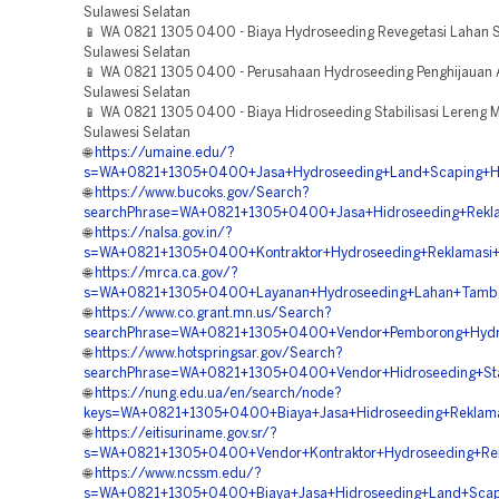
Sulawesi Selatan
📱 WA 0821 1305 0400 - Biaya Hydroseeding Revegetasi Lahan
Sulawesi Selatan
📱 WA 0821 1305 0400 - Perusahaan Hydroseeding Penghijauan 
Sulawesi Selatan
📱 WA 0821 1305 0400 - Biaya Hidroseeding Stabilisasi Lereng 
Sulawesi Selatan
🌐
https://umaine.edu/?
s=WA+0821+1305+0400+Jasa+Hydroseeding+Land+Scaping+Hij
🌐
https://www.bucoks.gov/Search?
searchPhrase=WA+0821+1305+0400+Jasa+Hidroseeding+Rekla
🌐
https://nalsa.gov.in/?
s=WA+0821+1305+0400+Kontraktor+Hydroseeding+Reklamasi+
🌐
https://mrca.ca.gov/?
s=WA+0821+1305+0400+Layanan+Hydroseeding+Lahan+Tamba
🌐
https://www.co.grant.mn.us/Search?
searchPhrase=WA+0821+1305+0400+Vendor+Pemborong+Hydros
🌐
https://www.hotspringsar.gov/Search?
searchPhrase=WA+0821+1305+0400+Vendor+Hidroseeding+Stabi
🌐
https://nung.edu.ua/en/search/node?
keys=WA+0821+1305+0400+Biaya+Jasa+Hidroseeding+Reklamas
🌐
https://eitisuriname.gov.sr/?
s=WA+0821+1305+0400+Vendor+Kontraktor+Hydroseeding+Rek
🌐
https://www.ncssm.edu/?
s=WA+0821+1305+0400+Biaya+Jasa+Hidroseeding+Land+Scapin