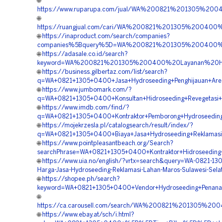
🌐
https://www.ruparupa.com/jual/WA%200821%201305%20
🌐
https://ruangjual.com/cari/WA%200821%201305%200400
🌐
https://inaproduct.com/search/companies?
companies%5Bquery%5D=WA%200821%201305%200400%20L
🌐
https://adasale.co.id/search?
keyword=WA%200821%201305%200400%20Layanan%20Hid
🌐
https://business.gilbertaz.com/list/search?
q=WA+0821+1305+0400+Jasa+Hydroseeding+Penghijauan+Area
🌐
https://www.jumbomark.com/?
q=WA+0821+1305+0400+Konsultan+Hidroseeding+Revegetasi+
🌐
https://www.imdb.com/find/?
q=WA+0821+1305+0400+Kontraktor+Pemborong+Hydroseeding+
🌐
https://mojekrzesla.pl/catalogsearch/result/index/?
q=WA+0821+1305+0400+Biaya+Jasa+Hydroseeding+Reklamasi
🌐
https://www.pointpleasantbeach.org/Search?
searchPhrase=WA+0821+1305+0400+Kontraktor+Hidroseeding+
🌐
https://www.uia.no/english/?vrtx=search&query=WA-0821-1
Harga-Jasa-Hydroseeding-Reklamasi-Lahan-Maros-Sulawesi-Sela
🌐
https://shopee.ph/search?
keyword=WA+0821+1305+0400+Vendor+Hydroseeding+Penana
🌐
https://ca.carousell.com/search/WA%200821%201305%20
🌐
https://www.ebay.at/sch/i.html?