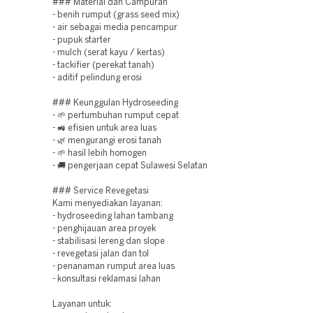
### Material dan Campuran
- benih rumput (grass seed mix)
- air sebagai media pencampur
- pupuk starter
- mulch (serat kayu / kertas)
- tackifier (perekat tanah)
- aditif pelindung erosi
### Keunggulan Hydroseeding
- 🌱 pertumbuhan rumput cepat
- 🚜 efisien untuk area luas
- 🌿 mengurangi erosi tanah
- 🌱 hasil lebih homogen
- 🚚 pengerjaan cepat Sulawesi Selatan
### Service Revegetasi
Kami menyediakan layanan:
- hydroseeding lahan tambang
- penghijauan area proyek
- stabilisasi lereng dan slope
- revegetasi jalan dan tol
- penanaman rumput area luas
- konsultasi reklamasi lahan
Layanan untuk: