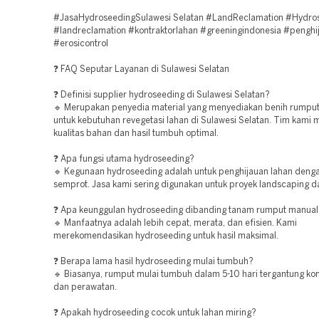
#JasaHydroseedingSulawesi Selatan #LandReclamation #Hydro
#landreclamation #kontraktorlahan #greeningindonesia #penghi
#erosicontrol
❓ FAQ Seputar Layanan di Sulawesi Selatan
❓ Definisi supplier hydroseeding di Sulawesi Selatan?
🔹 Merupakan penyedia material yang menyediakan benih rumpu
untuk kebutuhan revegetasi lahan di Sulawesi Selatan. Tim kami
kualitas bahan dan hasil tumbuh optimal.
❓ Apa fungsi utama hydroseeding?
🔹 Kegunaan hydroseeding adalah untuk penghijauan lahan den
semprot. Jasa kami sering digunakan untuk proyek landscaping d
❓ Apa keunggulan hydroseeding dibanding tanam rumput manual
🔹 Manfaatnya adalah lebih cepat, merata, dan efisien. Kami
merekomendasikan hydroseeding untuk hasil maksimal.
❓ Berapa lama hasil hydroseeding mulai tumbuh?
🔹 Biasanya, rumput mulai tumbuh dalam 5-10 hari tergantung kon
dan perawatan.
❓ Apakah hydroseeding cocok untuk lahan miring?