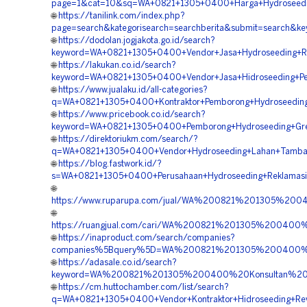
page=1&cat=10&sq=WA+0821+1305+0400+Harga+Hydroseedin
🌐
https://tanilink.com/index.php?
page=search&kategorisearch=searchberita&submit=search&
🌐
https://dodolan.jogjakota.go.id/search?
keyword=WA+0821+1305+0400+Vendor+Jasa+Hydroseeding+R
🌐
https://lakukan.co.id/search?
keyword=WA+0821+1305+0400+Vendor+Jasa+Hidroseeding+Pen
🌐
https://www.jualaku.id/all-categories?
q=WA+0821+1305+0400+Kontraktor+Pemborong+Hydroseeding
🌐
https://www.pricebook.co.id/search?
keyword=WA+0821+1305+0400+Pemborong+Hydroseeding+Gree
🌐
https://direktoriukm.com/search/?
q=WA+0821+1305+0400+Vendor+Hydroseeding+Lahan+Tamban
🌐
https://blog.fastwork.id/?
s=WA+0821+1305+0400+Perusahaan+Hydroseeding+Reklamasi
🌐
https://www.ruparupa.com/jual/WA%200821%201305%20
🌐
https://ruangjual.com/cari/WA%200821%201305%20040
🌐
https://inaproduct.com/search/companies?
companies%5Bquery%5D=WA%200821%201305%200400%20
🌐
https://adasale.co.id/search?
keyword=WA%200821%201305%200400%20Konsultan%20H
🌐
https://cm.huttochamber.com/list/search?
q=WA+0821+1305+0400+Vendor+Kontraktor+Hidroseeding+Rev