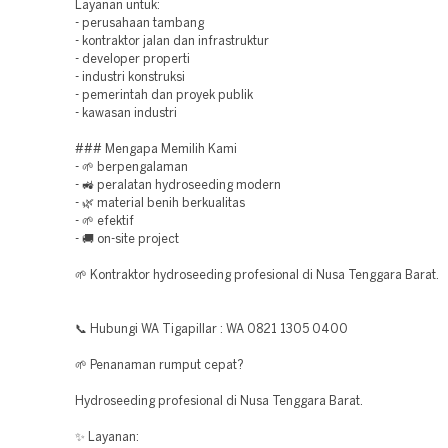
Layanan untuk:
- perusahaan tambang
- kontraktor jalan dan infrastruktur
- developer properti
- industri konstruksi
- pemerintah dan proyek publik
- kawasan industri
### Mengapa Memilih Kami
- 🌱 berpengalaman
- 🚜 peralatan hydroseeding modern
- 🌿 material benih berkualitas
- 🌱 efektif
- 🚚 on-site project
🌱 Kontraktor hydroseeding profesional di Nusa Tenggara Barat.
📞 Hubungi WA Tigapillar : WA 0821 1305 0400
🌱 Penanaman rumput cepat?
Hydroseeding profesional di Nusa Tenggara Barat.
✨ Layanan: