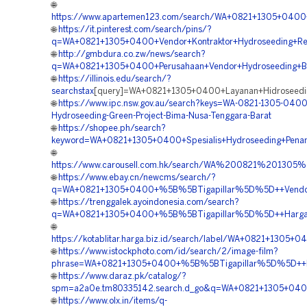
🌐
https://www.apartemen123.com/search/WA+0821+1305+0400+
🌐
https://it.pinterest.com/search/pins/?
q=WA+0821+1305+0400+Vendor+Kontraktor+Hydroseeding+Rev
🌐
http://gmbdura.co.zw/news/search?
q=WA+0821+1305+0400+Perusahaan+Vendor+Hydroseeding+Ba
🌐
https://illinois.edu/search/?
searchstax
[query]=WA+0821+1305+0400+Layanan+Hidroseedin
🌐
https://www.ipc.nsw.gov.au/search?keys=WA-0821-1305-0400-
Hydroseeding-Green-Project-Bima-Nusa-Tenggara-Barat
🌐
https://shopee.ph/search?
keyword=WA+0821+1305+0400+Spesialis+Hydroseeding+Pena
🌐
https://www.carousell.com.hk/search/WA%200821%201
🌐
https://www.ebay.cn/newcms/search/?
q=WA+0821+1305+0400+%5B%5BTigapillar%5D%5D++Vendor+H
🌐
https://trenggalek.ayoindonesia.com/search?
q=WA+0821+1305+0400+%5B%5BTigapillar%5D%5D++Harga+Hi
🌐
https://kotablitar.harga.biz.id/search/label/WA+0821+13
🌐
https://www.istockphoto.com/id/search/2/image-film?
phrase=WA+0821+1305+0400+%5B%5BTigapillar%5D%5D++Kont
🌐
https://www.daraz.pk/catalog/?
spm=a2a0e.tm80335142.search.d_go&q=WA+0821+1305+0400+
🌐
https://www.olx.in/items/q-