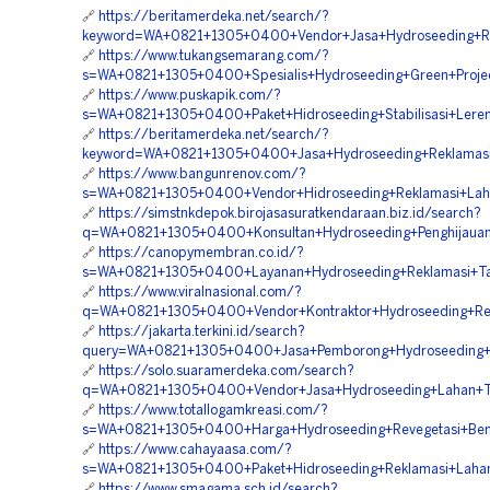
🔗
https://beritamerdeka.net/search/?
keyword=WA+0821+1305+0400+Vendor+Jasa+Hydroseeding+Re
🔗
https://www.tukangsemarang.com/?
s=WA+0821+1305+0400+Spesialis+Hydroseeding+Green+Proje
🔗
https://www.puskapik.com/?
s=WA+0821+1305+0400+Paket+Hidroseeding+Stabilisasi+Ler
🔗
https://beritamerdeka.net/search/?
keyword=WA+0821+1305+0400+Jasa+Hydroseeding+Reklamas
🔗
https://www.bangunrenov.com/?
s=WA+0821+1305+0400+Vendor+Hidroseeding+Reklamasi+Lah
🔗
https://simstnkdepok.birojasasuratkendaraan.biz.id/search?
q=WA+0821+1305+0400+Konsultan+Hydroseeding+Penghijaua
🔗
https://canopymembran.co.id/?
s=WA+0821+1305+0400+Layanan+Hydroseeding+Reklamasi+T
🔗
https://www.viralnasional.com/?
q=WA+0821+1305+0400+Vendor+Kontraktor+Hydroseeding+Re
🔗
https://jakarta.terkini.id/search?
query=WA+0821+1305+0400+Jasa+Pemborong+Hydroseeding+P
🔗
https://solo.suaramerdeka.com/search?
q=WA+0821+1305+0400+Vendor+Jasa+Hydroseeding+Lahan+T
🔗
https://www.totallogamkreasi.com/?
s=WA+0821+1305+0400+Harga+Hydroseeding+Revegetasi+Ben
🔗
https://www.cahayaasa.com/?
s=WA+0821+1305+0400+Paket+Hidroseeding+Reklamasi+Laha
🔗
https://www.smagama.sch.id/search?