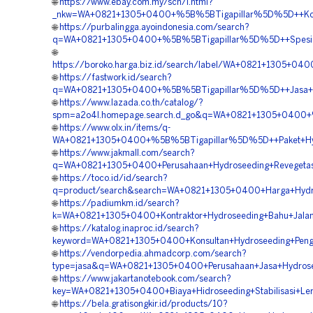
🌐
https://www.ebay.com.my/sch/i.html?
_nkw=WA+0821+1305+0400+%5B%5BTigapillar%5D%5D++Kontra
🌐
https://purbalingga.ayoindonesia.com/search?
q=WA+0821+1305+0400+%5B%5BTigapillar%5D%5D++Spesiali
🌐
https://boroko.harga.biz.id/search/label/WA+0821+1305+0
🌐
https://fastwork.id/search?
q=WA+0821+1305+0400+%5B%5BTigapillar%5D%5D++Jasa+Pe
🌐
https://www.lazada.co.th/catalog/?
spm=a2o4l.homepage.search.d_go&q=WA+0821+1305+0400+%5
🌐
https://www.olx.in/items/q-
WA+0821+1305+0400+%5B%5BTigapillar%5D%5D++Paket+Hyd
🌐
https://www.jakmall.com/search?
q=WA+0821+1305+0400+Perusahaan+Hydroseeding+Revegetas
🌐
https://toco.id/id/search?
q=product/search&search=WA+0821+1305+0400+Harga+Hydr
🌐
https://padiumkm.id/search?
k=WA+0821+1305+0400+Kontraktor+Hydroseeding+Bahu+Jalan
🌐
https://katalog.inaproc.id/search?
keyword=WA+0821+1305+0400+Konsultan+Hydroseeding+Pengh
🌐
https://vendorpedia.ahmadcorp.com/search?
type=jasa&q=WA+0821+1305+0400+Perusahaan+Jasa+Hydrose
🌐
https://www.jakartanotebook.com/search?
key=WA+0821+1305+0400+Biaya+Hidroseeding+Stabilisasi+Le
🌐
https://bela.gratisongkir.id/products/10?