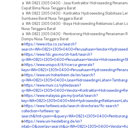
📱 WA 0821 1305 0400 - Jasa Kontraktor Hidroseeding Penana
Cepat Bima Nusa Tenggara Barat
📱 WA 0821 1305 0400 - Kontraktor Hydroseeding Stabilisasi Le
Sumbawa Barat Nusa Tenggara Barat
📱 WA 0821 1305 0400 - Biaya Hidroseeding Reklamasi Lahan 
Nusa Tenggara Barat
📱 WA 0821 1305 0400 - Pemborong Hidroseeding Penanaman 
Dompu Nusa Tenggara Barat
🌐
https://www.irba.co.za/search?
search=WA+0821+1305+0400+Perusahaan+Vendor+Hydroseedi
🌐
https://www.fdc.gov.mo/zh-hant/search?
q=WA+0821+1305+0400+Perusahaan+Vendor+Hidroseeding+Sta
🌐
https://www.uniupo.it/it/ricerca-generale?
keys=WA+0821+1305+0400+Perusahaan+Hydroseeding+Penan
🌐
https://www.uni-hohenheim.de/en/search?
q=WA+0821+1305+0400+Jasa+Hidroseeding+Lahan+Tambang+
🌐
https://www.muni.cz/vyhledavani?
q=WA+0821+1305+0400+Vendor+Kontraktor+Hidroseeding+Re
🌐
https://www.malaysia.gov.my/portal/search?
key=WA+0821+1305+0400+Ahli+Hydroseeding+Reklamasi+Lah
🌐
https://www.fortlewis.edu/search-directories/flc-search?
collection=fortlewis~sp-
search&fmt=json++&query=WA+0821+1305+0400+Pemborong+
🌐
https://www.uni-heidelberg.de/en?
intab=0&overlay=search&q=WA+0821+1305+0400+Vendor+Kont