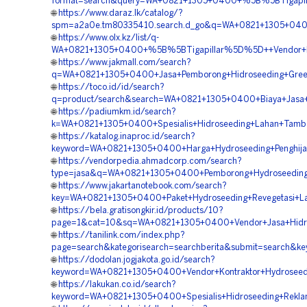
format=search&query=WA+0821+1305+0400+%5B%5BTigapilla
🌐
https://www.daraz.lk/catalog/?
spm=a2a0e.tm80335410.search.d_go&q=WA+0821+1305+0400+
🌐
https://www.olx.kz/list/q-
WA+0821+1305+0400+%5B%5BTigapillar%5D%5D++Vendor+Pem
🌐
https://www.jakmall.com/search?
q=WA+0821+1305+0400+Jasa+Pemborong+Hidroseeding+Green
🌐
https://toco.id/id/search?
q=product/search&search=WA+0821+1305+0400+Biaya+Jasa+
🌐
https://padiumkm.id/search?
k=WA+0821+1305+0400+Spesialis+Hidroseeding+Lahan+Tamb
🌐
https://katalog.inaproc.id/search?
keyword=WA+0821+1305+0400+Harga+Hydroseeding+Penghija
🌐
https://vendorpedia.ahmadcorp.com/search?
type=jasa&q=WA+0821+1305+0400+Pemborong+Hydroseeding
🌐
https://www.jakartanotebook.com/search?
key=WA+0821+1305+0400+Paket+Hydroseeding+Revegetasi+L
🌐
https://bela.gratisongkir.id/products/10?
page=1&cat=10&sq=WA+0821+1305+0400+Vendor+Jasa+Hidro
🌐
https://tanilink.com/index.php?
page=search&kategorisearch=searchberita&submit=search&
🌐
https://dodolan.jogjakota.go.id/search?
keyword=WA+0821+1305+0400+Vendor+Kontraktor+Hydroseed
🌐
https://lakukan.co.id/search?
keyword=WA+0821+1305+0400+Spesialis+Hidroseeding+Rekl