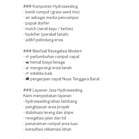
### Komponen Hydroseeding
- benih rumput (grass seed mix)
- air sebagai media pencampur
- pupuk starter
- mulch (serat kayu / kertas)
- tackifier (perekat tanah)
- aditif pelindung erosi
### Manfaat Revegetasi Modern
- 🌱 pertumbuhan rumput cepat
- 🚜 hemat biaya tenaga
- 🌿 mengurangi erosi tanah
- 🌱 estetika baik
- 🚚 pengerjaan cepat Nusa Tenggara Barat
### Layanan Jasa Hydroseeding
Kami menyediakan layanan:
- hydroseeding lahan tambang
- penghijauan area proyek
- stabilisasi lereng dan slope
- revegetasi jalan dan tol
- penanaman rumput area luas
- konsultasi reklamasi lahan