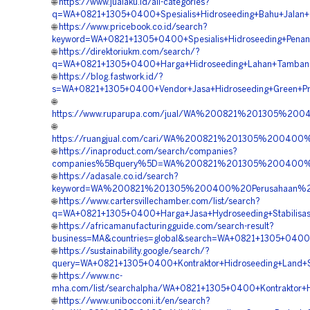
🌐
https://www.jualaku.id/all-categories?
q=WA+0821+1305+0400+Spesialis+Hidroseeding+Bahu+Jalan+
🌐
https://www.pricebook.co.id/search?
keyword=WA+0821+1305+0400+Spesialis+Hidroseeding+Pena
🌐
https://direktoriukm.com/search/?
q=WA+0821+1305+0400+Harga+Hidroseeding+Lahan+Tambang
🌐
https://blog.fastwork.id/?
s=WA+0821+1305+0400+Vendor+Jasa+Hidroseeding+Green+Pr
🌐
https://www.ruparupa.com/jual/WA%200821%201305%2
🌐
https://ruangjual.com/cari/WA%200821%201305%2004
🌐
https://inaproduct.com/search/companies?
companies%5Bquery%5D=WA%200821%201305%200400%2
🌐
https://adasale.co.id/search?
keyword=WA%200821%201305%200400%20Perusahaan%20
🌐
https://www.cartersvillechamber.com/list/search?
q=WA+0821+1305+0400+Harga+Jasa+Hydroseeding+Stabilisas
🌐
https://africamanufacturingguide.com/search-result?
business=MA&countries=global&search=WA+0821+1305+0400
🌐
https://sustainability.google/search/?
query=WA+0821+1305+0400+Kontraktor+Hidroseeding+Land+S
🌐
https://www.nc-
mha.com/list/searchalpha/WA+0821+1305+0400+Kontraktor+
🌐
https://www.unibocconi.it/en/search?