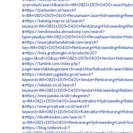
q=product/search&search=WA+0821+1305+0400+Jasa+Hydros
🌐
https://padiumkm.id/search?
k=WA+0821+1305+0400+Perusahaan+Jasa+Hidroseeding+Reve
🌐
https://katalog.inaproc.id/search?
keyword=WA+0821+1305+0400+Pemborong+Hidroseeding+Pe
🌐
https://vendorpedia.ahmadcorp.com/search?
type=jasa&q=WA+0821+1305+0400+Perusahaan+Vendor+Hidro
🌐
https://www.jakartanotebook.com/search?
key=WA+0821+1305+0400+Pemborong+Hidroseeding+Reklama
🌐
https://bela.gratisongkir.id/products/10?
page=1&cat=10&sq=WA+0821+1305+0400+Vendor+Hidroseedi
🌐
https://tanilink.com/index.php?
page=search&kategorisearch=searchberita&submit=search&
🌐
https://dodolan.jogjakota.go.id/search?
keyword=WA+0821+1305+0400+Vendor+Pemborong+Hidroseed
🌐
https://lakukan.co.id/search?
keyword=WA+0821+1305+0400+Vendor+Hidroseeding+Reklam
🌐
https://www.jualaku.id/all-categories?
q=WA+0821+1305+0400+Jasa+Kontraktor+Hydroseeding+Rekl
🌐
https://www.pricebook.co.id/search?
keyword=WA+0821+1305+0400+Kontraktor+Pemborong+Hidros
🌐
https://direktoriukm.com/search/?
q=WA+0821+1305+0400+Pemborong+Hydroseeding+Land+Scap
🌐
https://blog.fastwork.id/?