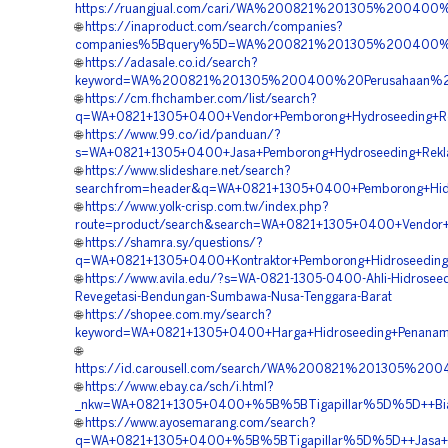
https://ruangjual.com/cari/WA%200821%201305%2004
🌐
https://inaproduct.com/search/companies?
companies%5Bquery%5D=WA%200821%201305%200400%20
🌐
https://adasale.co.id/search?
keyword=WA%200821%201305%200400%20Perusahaan%2
🌐
https://cm.fhchamber.com/list/search?
q=WA+0821+1305+0400+Vendor+Pemborong+Hydroseeding+Re
🌐
https://www.99.co/id/panduan/?
s=WA+0821+1305+0400+Jasa+Pemborong+Hydroseeding+Rekl
🌐
https://www.slideshare.net/search?
searchfrom=header&q=WA+0821+1305+0400+Pemborong+Hidro
🌐
https://www.yolk-crisp.com.tw/index.php?
route=product/search&search=WA+0821+1305+0400+Vendor+
🌐
https://shamra.sy/questions/?
q=WA+0821+1305+0400+Kontraktor+Pemborong+Hidroseeding+
🌐
https://www.avila.edu/?s=WA-0821-1305-0400-Ahli-Hidroseed
Revegetasi-Bendungan-Sumbawa-Nusa-Tenggara-Barat
🌐
https://shopee.com.my/search?
keyword=WA+0821+1305+0400+Harga+Hidroseeding+Penana
🌐
https://id.carousell.com/search/WA%200821%201305%
🌐
https://www.ebay.ca/sch/i.html?
_nkw=WA+0821+1305+0400+%5B%5BTigapillar%5D%5D++Biaya
🌐
https://www.ayosemarang.com/search?
q=WA+0821+1305+0400+%5B%5BTigapillar%5D%5D++Jasa+Pem