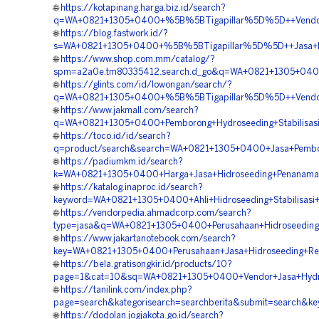
🌐
https://kotapinang.harga.biz.id/search?
q=WA+0821+1305+0400+%5B%5BTigapillar%5D%5D++Vendor+K
🌐
https://blog.fastwork.id/?
s=WA+0821+1305+0400+%5B%5BTigapillar%5D%5D++Jasa+Hy
🌐
https://www.shop.com.mm/catalog/?
spm=a2a0e.tm80335412.search.d_go&q=WA+0821+1305+0400+
🌐
https://glints.com/id/lowongan/search/?
q=WA+0821+1305+0400+%5B%5BTigapillar%5D%5D++Vendor+Hi
🌐
https://www.jakmall.com/search?
q=WA+0821+1305+0400+Pemborong+Hydroseeding+Stabilisas
🌐
https://toco.id/id/search?
q=product/search&search=WA+0821+1305+0400+Jasa+Pembor
🌐
https://padiumkm.id/search?
k=WA+0821+1305+0400+Harga+Jasa+Hidroseeding+Penanama
🌐
https://katalog.inaproc.id/search?
keyword=WA+0821+1305+0400+Ahli+Hidroseeding+Stabilisasi
🌐
https://vendorpedia.ahmadcorp.com/search?
type=jasa&q=WA+0821+1305+0400+Perusahaan+Hidroseeding
🌐
https://www.jakartanotebook.com/search?
key=WA+0821+1305+0400+Perusahaan+Jasa+Hidroseeding+Re
🌐
https://bela.gratisongkir.id/products/10?
page=1&cat=10&sq=WA+0821+1305+0400+Vendor+Jasa+Hydro
🌐
https://tanilink.com/index.php?
page=search&kategorisearch=searchberita&submit=search
🌐
https://dodolan.jogjakota.go.id/search?