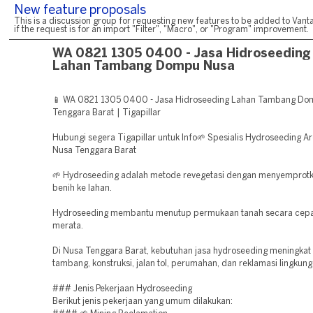
New feature proposals
This is a discussion group for requesting new features to be added to Vanta
if the request is for an import "Filter", "Macro", or "Program" improvement.
WA 0821 1305 0400 - Jasa Hidroseeding
Lahan Tambang Dompu Nusa
📱 WA 0821 1305 0400 - Jasa Hidroseeding Lahan Tambang Do
Tenggara Barat | Tigapillar
Hubungi segera Tigapillar untuk Info🌱 Spesialis Hydroseeding Ar
Nusa Tenggara Barat
🌱 Hydroseeding adalah metode revegetasi dengan menyemprotk
benih ke lahan.
Hydroseeding membantu menutup permukaan tanah secara cepa
merata.
Di Nusa Tenggara Barat, kebutuhan jasa hydroseeding meningkat
tambang, konstruksi, jalan tol, perumahan, dan reklamasi lingkung
### Jenis Pekerjaan Hydroseeding
Berikut jenis pekerjaan yang umum dilakukan: