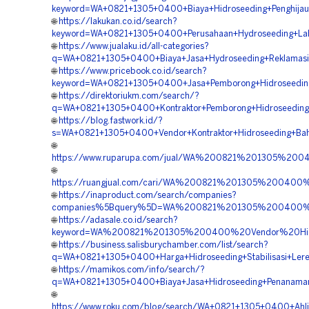
keyword=WA+0821+1305+0400+Biaya+Hidroseeding+Penghija
🌐
https://lakukan.co.id/search?
keyword=WA+0821+1305+0400+Perusahaan+Hydroseeding+La
🌐
https://www.jualaku.id/all-categories?
q=WA+0821+1305+0400+Biaya+Jasa+Hydroseeding+Reklamasi
🌐
https://www.pricebook.co.id/search?
keyword=WA+0821+1305+0400+Jasa+Pemborong+Hidroseeding
🌐
https://direktoriukm.com/search/?
q=WA+0821+1305+0400+Kontraktor+Pemborong+Hidroseeding
🌐
https://blog.fastwork.id/?
s=WA+0821+1305+0400+Vendor+Kontraktor+Hidroseeding+Bah
🌐
https://www.ruparupa.com/jual/WA%200821%201305%20
🌐
https://ruangjual.com/cari/WA%200821%201305%2004
🌐
https://inaproduct.com/search/companies?
companies%5Bquery%5D=WA%200821%201305%200400%20
🌐
https://adasale.co.id/search?
keyword=WA%200821%201305%200400%20Vendor%20Hid
🌐
https://business.salisburychamber.com/list/search?
q=WA+0821+1305+0400+Harga+Hidroseeding+Stabilisasi+Ler
🌐
https://mamikos.com/info/search/?
q=WA+0821+1305+0400+Biaya+Jasa+Hidroseeding+Penanama
🌐
https://www.roku.com/blog/search/WA+0821+1305+0400+Ahli