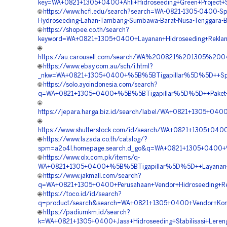
key=WA+0821+1305+0400+Ahli+Hidroseeding+Green+Project+
🌐
https://www.hcfl.edu/search?search=WA-0821-1305-0400-Spe
Hydroseeding-Lahan-Tambang-Sumbawa-Barat-Nusa-Tenggara-B
🌐
https://shopee.co.th/search?
keyword=WA+0821+1305+0400+Layanan+Hidroseeding+Rekla
🌐
https://au.carousell.com/search/WA%200821%201305%
🌐
https://www.ebay.com.au/sch/i.html?
_nkw=WA+0821+1305+0400+%5B%5BTigapillar%5D%5D++Spesi
🌐
https://solo.ayoindonesia.com/search?
q=WA+0821+1305+0400+%5B%5BTigapillar%5D%5D++Paket+H
🌐
https://jepara.harga.biz.id/search/label/WA+0821+1305+
🌐
https://www.shutterstock.com/id/search/WA+0821+1305+04
🌐
https://www.lazada.co.th/catalog/?
spm=a2o4l.homepage.search.d_go&q=WA+0821+1305+0400+%
🌐
https://www.olx.com.pk/items/q-
WA+0821+1305+0400+%5B%5BTigapillar%5D%5D++Layanan+Hi
🌐
https://www.jakmall.com/search?
q=WA+0821+1305+0400+Perusahaan+Vendor+Hidroseeding+R
🌐
https://toco.id/id/search?
q=product/search&search=WA+0821+1305+0400+Vendor+Kontr
🌐
https://padiumkm.id/search?
k=WA+0821+1305+0400+Jasa+Hidroseeding+Stabilisasi+Lere