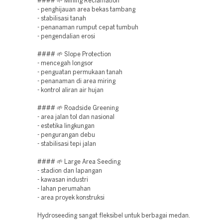
#### 🌱 Mining Reclamation
- penghijauan area bekas tambang
- stabilisasi tanah
- penanaman rumput cepat tumbuh
- pengendalian erosi
#### 🌱 Slope Protection
- mencegah longsor
- penguatan permukaan tanah
- penanaman di area miring
- kontrol aliran air hujan
#### 🌱 Roadside Greening
- area jalan tol dan nasional
- estetika lingkungan
- pengurangan debu
- stabilisasi tepi jalan
#### 🌱 Large Area Seeding
- stadion dan lapangan
- kawasan industri
- lahan perumahan
- area proyek konstruksi
Hydroseeding sangat fleksibel untuk berbagai medan.