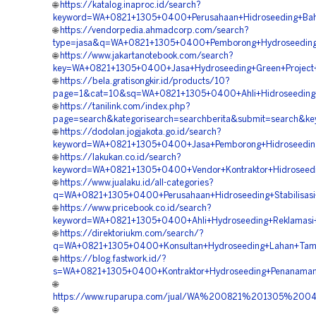
🌐
https://katalog.inaproc.id/search?
keyword=WA+0821+1305+0400+Perusahaan+Hidroseeding+Bah
🌐
https://vendorpedia.ahmadcorp.com/search?
type=jasa&q=WA+0821+1305+0400+Pemborong+Hydroseeding
🌐
https://www.jakartanotebook.com/search?
key=WA+0821+1305+0400+Jasa+Hydroseeding+Green+Project
🌐
https://bela.gratisongkir.id/products/10?
page=1&cat=10&sq=WA+0821+1305+0400+Ahli+Hidroseeding
🌐
https://tanilink.com/index.php?
page=search&kategorisearch=searchberita&submit=search&
🌐
https://dodolan.jogjakota.go.id/search?
keyword=WA+0821+1305+0400+Jasa+Pemborong+Hidroseeding
🌐
https://lakukan.co.id/search?
keyword=WA+0821+1305+0400+Vendor+Kontraktor+Hidrosee
🌐
https://www.jualaku.id/all-categories?
q=WA+0821+1305+0400+Perusahaan+Hidroseeding+Stabilisas
🌐
https://www.pricebook.co.id/search?
keyword=WA+0821+1305+0400+Ahli+Hydroseeding+Reklamas
🌐
https://direktoriukm.com/search/?
q=WA+0821+1305+0400+Konsultan+Hydroseeding+Lahan+Tam
🌐
https://blog.fastwork.id/?
s=WA+0821+1305+0400+Kontraktor+Hydroseeding+Penanama
🌐
https://www.ruparupa.com/jual/WA%200821%201305%20
🌐