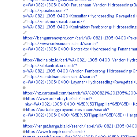
q=WA+0821+1305+0400+Perusahaan+Vendor+Hidroseeding+Ba
🔗
https://ptnakos.com/?
s=WA+0821+1305+0400+Konsultan+Hydroseeding+Revegetasi
🔗
https://makmurkreasibeton.id/?
s=WA+0821+1305+0400+Kontraktor+Pemborong+Hidroseeding+
🔗
https://bangunrenovpro.com/cari/WA+0821+1305+0400+Paket
🔗
https://www.smkisnucml.sch.id/search?
q=WA+0821+1305+0400+Kontraktor+Hydroseeding+Penanama
🔗
https://ihdina.biz.id/cari/WA+0821+1305+0400+Vendor+Hyd
🔗
https://abkontraktor.co.id/?
s=WA+0821+1305+0400+Vendor+Pemborong+Hidroseeding+Gre
🔗
https://cendekiamuslim.sch.id/search?
q=WA+0821+1305+0400+Layanan+Hydroseeding+Revegetasi+
🌐
https://nz.carousell.com/search/WA%200821%201305%
🌐
https://www.befr.ebay.be/sch/i.html?
_nkw=WA+0821+1305+0400+%5B%5BTigapillar%5D%5D++Kontr
🌐
https://purbalingga.ayoindonesia.com/search?
q=WA+0821+1305+0400+%5B%5BTigapillar%5D%5D++Harga+Ja
🌐
https://rengat.harga.biz.id/search/label/WA+0821+1305+
🌐
https://www.freepik.com/search?