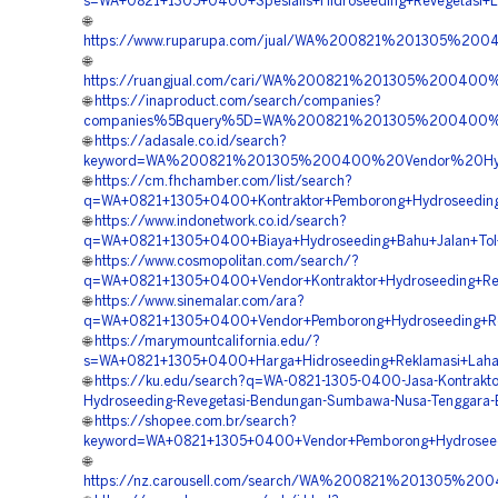
s=WA+0821+1305+0400+Spesialis+Hidroseeding+Revegetasi+
🌐
https://www.ruparupa.com/jual/WA%200821%201305%2
🌐
https://ruangjual.com/cari/WA%200821%201305%20040
🌐
https://inaproduct.com/search/companies?
companies%5Bquery%5D=WA%200821%201305%200400%2
🌐
https://adasale.co.id/search?
keyword=WA%200821%201305%200400%20Vendor%20Hyd
🌐
https://cm.fhchamber.com/list/search?
q=WA+0821+1305+0400+Kontraktor+Pemborong+Hydroseeding
🌐
https://www.indonetwork.co.id/search?
q=WA+0821+1305+0400+Biaya+Hydroseeding+Bahu+Jalan+To
🌐
https://www.cosmopolitan.com/search/?
q=WA+0821+1305+0400+Vendor+Kontraktor+Hydroseeding+Re
🌐
https://www.sinemalar.com/ara?
q=WA+0821+1305+0400+Vendor+Pemborong+Hydroseeding+Re
🌐
https://marymountcalifornia.edu/?
s=WA+0821+1305+0400+Harga+Hidroseeding+Reklamasi+Lah
🌐
https://ku.edu/search?q=WA-0821-1305-0400-Jasa-Kontrakto
Hydroseeding-Revegetasi-Bendungan-Sumbawa-Nusa-Tenggara-
🌐
https://shopee.com.br/search?
keyword=WA+0821+1305+0400+Vendor+Pemborong+Hydroseed
🌐
https://nz.carousell.com/search/WA%200821%201305%2