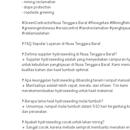
- mining reclamation
- slope protection
- roadside greening
#GreenContractorNusa Tenggara Barat #Revegetasi #MiningRe
#greeningindonesia #erosicontrol #landreclamation #penghijau
#reklamasilahan
❓ FAQ Seputar Layanan di Nusa Tenggara Barat
❓ Definisi supplier hydroseeding di Nusa Tenggara Barat?
🔹 Supplier hydroseeding adalah yang menyediakan campuran h
untuk kebutuhan penghijauan di Nusa Tenggara Barat. Kami mem
kualitas bahan dan hasil tumbuh optimal.
❓ Apa keunggulan hydroseeding dibanding tanam rumput manual
🔹 Manfaatnya adalah lebih cepat, merata, dan efisien. Tim kami
merekomendasikan hydroseeding untuk hasil maksimal.
❓ Berapa lama hasil hydroseeding mulai tumbuh?
🔹 Umumnya, rumput mulai tumbuh dalam 5-10 hari tergantung ko
dan perawatan.
❓ Apakah hydroseeding cocok untuk lahan miring?
🔹 Sangat cocok, karena metode semprot membantu menahan er