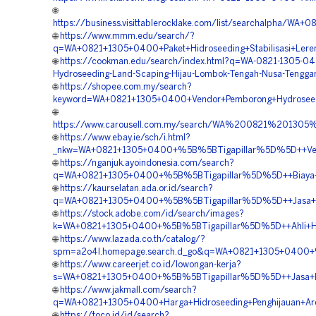
🌐
https://business.visittablerocklake.com/list/searchalpha
🌐
https://www.mmm.edu/search/?
q=WA+0821+1305+0400+Paket+Hidroseeding+Stabilisasi+Ler
🌐
https://cookman.edu/search/index.html?q=WA-0821-1305-0
Hydroseeding-Land-Scaping-Hijau-Lombok-Tengah-Nusa-Tenggar
🌐
https://shopee.com.my/search?
keyword=WA+0821+1305+0400+Vendor+Pemborong+Hydroseed
🌐
https://www.carousell.com.my/search/WA%200821%201
🌐
https://www.ebay.ie/sch/i.html?
_nkw=WA+0821+1305+0400+%5B%5BTigapillar%5D%5D++Vend
🌐
https://nganjuk.ayoindonesia.com/search?
q=WA+0821+1305+0400+%5B%5BTigapillar%5D%5D++Biaya+Hi
🌐
https://kaurselatan.ada.or.id/search?
q=WA+0821+1305+0400+%5B%5BTigapillar%5D%5D++Jasa+Hi
🌐
https://stock.adobe.com/id/search/images?
k=WA+0821+1305+0400+%5B%5BTigapillar%5D%5D++Ahli+Hi
🌐
https://www.lazada.co.th/catalog/?
spm=a2o4l.homepage.search.d_go&q=WA+0821+1305+0400+
🌐
https://www.careerjet.co.id/lowongan-kerja?
s=WA+0821+1305+0400+%5B%5BTigapillar%5D%5D++Jasa+Hid
🌐
https://www.jakmall.com/search?
q=WA+0821+1305+0400+Harga+Hidroseeding+Penghijauan+Ar
🌐
https://toco.id/id/search?