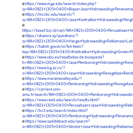
🌐
https://www.mga.edu/search/index.php?
q=WA+0821+1305+0400+Biaya+Jasa+Hidroseeding+Penanama
🌐
https://mcckc.edu/search/?
q=WA+0821+1305+0400+Jasa+Kontraktor+Hidroseeding+Pengh
🌐
https://tawaf.biz.id/cari/WA+0821+1305+0400+Perusahaan+V
🌐
https://shamra.sy/questions/?
q=WA+0821+1305+0400+Harga+Hydroseeding+Reklamasi+Lah
🌐
https://hatinh.gov.vn/vi/tim-kiem?
key=WA+0821+1305+0400+Kontraktor+Hydroseeding+Green+Pr
🌐
https://www.ubu.es/resultados-de-busqueda?
h=WA+0821+1305+0400+Jasa+Pemborong+Hidroseeding+Reve
🌐
https://www.bg.ac.rs/?
s=WA+0821+1305+0400+Jasa+Hidroseeding+Revegetasi+Bend
🌐
https://www.morainevalley.edu/?
s=WA+0821+1305+0400+Pemborong+Hidroseeding+Revegetasi
🌐
https://carriere.univ-
amu.fr/search/WA+0821+1305+0400+Pemborong+Hidroseedin
🌐
https://www.reed.edu/search/results.html?
q=WA+0821+1305+0400+Perusahaan+Jasa+Hidroseeding+Rekl
🌐
https://bc3.edu/search/index.html?
q=WA+0821+1305+0400+Pemborong+Hydroseeding+Penanama
🌐
https://www.saddleback.edu/search?
s=WA+0821+1305+0400+Vendor+Jasa+Hidroseeding+Reklamas