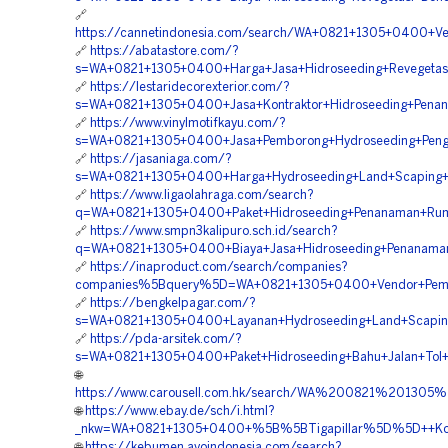
🔗
https://cannetindonesia.com/search/WA+0821+1305+0400+Ve
🔗
https://abatastore.com/?
s=WA+0821+1305+0400+Harga+Jasa+Hidroseeding+Revegetasi
🔗
https://lestaridecorexterior.com/?
s=WA+0821+1305+0400+Jasa+Kontraktor+Hidroseeding+Pena
🔗
https://www.vinylmotifkayu.com/?
s=WA+0821+1305+0400+Jasa+Pemborong+Hydroseeding+Pengh
🔗
https://jasaniaga.com/?
s=WA+0821+1305+0400+Harga+Hydroseeding+Land+Scaping+H
🔗
https://www.ligaolahraga.com/search?
q=WA+0821+1305+0400+Paket+Hidroseeding+Penanaman+Rum
🔗
https://www.smpn3kalipuro.sch.id/search?
q=WA+0821+1305+0400+Biaya+Jasa+Hidroseeding+Penanama
🔗
https://inaproduct.com/search/companies?
companies%5Bquery%5D=WA+0821+1305+0400+Vendor+Pembo
🔗
https://bengkelpagar.com/?
s=WA+0821+1305+0400+Layanan+Hydroseeding+Land+Scaping+
🔗
https://pda-arsitek.com/?
s=WA+0821+1305+0400+Paket+Hidroseeding+Bahu+Jalan+Tol+G
🌐
https://www.carousell.com.hk/search/WA%200821%20130
🌐
https://www.ebay.de/sch/i.html?
_nkw=WA+0821+1305+0400+%5B%5BTigapillar%5D%5D++Kontra
🌐
https://kebumen.ayoindonesia.com/search?