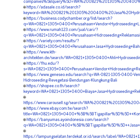
companies%5Bquery%5D=WA%200821%201305%200400%20
🌐
https://adasale.co.id/search?
keyword=WA%200821%201305%200400%20Jasa%20Hydrose
🌐
https://business.codychamber.org/list/search?
q=WA+0821+1305+0400+Perusahaan+Vendor+Hydroseeding+Lan
🌐
https://www.rumah123.com/jual/cari/?
q=WA+0821+1305+0400+Perusahaan+Hidroseeding+Reklamasi
🌐
https://variety.com/results/?
q=WA+0821+1305+0400+Perusahaan+Jasa+Hydroseeding+Bahu+
🌐
https://www.kth-
architekten.de/search/WA+0821+1305+0400+Ahli+Hydroseeding
🌐
https://fhu.edu/?
s=WA+0821+1305+0400+Perusahaan+Vendor+Hidroseeding+Rev
🌐
https://www.geneseo.edu/search?q=WA-0821-1305-0400-Ven
Hidroseeding-Revegetasi-Bendungan-Klungkung-Bali
🌐
https://shopee.co.th/search?
keyword=WA+0821+1305+0400+Biaya+Jasa+Hydroseeding+Rek
🌐
https://www.carousell.sg/search/WA%200821%201305%
🌐
https://www.ebay.com.tw/search?
title=WA+0821+1305+0400+%5B%5BTigapillar%5D%5D++Kontra
🌐
https://banyumas.ayoindonesia.com/search?
q=WA+0821+1305+0400+%5B%5BTigapillar%5D%5D++Jasa+Hydr
🌐
https://lampungselatan.terdekat.or.id/search/label/WA+0