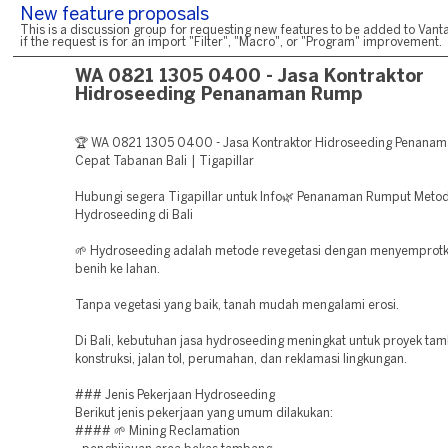
New feature proposals
This is a discussion group for requesting new features to be added to Vanta
if the request is for an import "Filter", "Macro", or "Program" improvement.
WA 0821 1305 0400 - Jasa Kontraktor
Hidroseeding Penanaman Rump
🏆 WA 0821 1305 0400 - Jasa Kontraktor Hidroseeding Penana
Cepat Tabanan Bali | Tigapillar
Hubungi segera Tigapillar untuk Info🌿 Penanaman Rumput Meto
Hydroseeding di Bali
🌱 Hydroseeding adalah metode revegetasi dengan menyemprotk
benih ke lahan.
Tanpa vegetasi yang baik, tanah mudah mengalami erosi.
Di Bali, kebutuhan jasa hydroseeding meningkat untuk proyek ta
konstruksi, jalan tol, perumahan, dan reklamasi lingkungan.
### Jenis Pekerjaan Hydroseeding
Berikut jenis pekerjaan yang umum dilakukan:
#### 🌱 Mining Reclamation