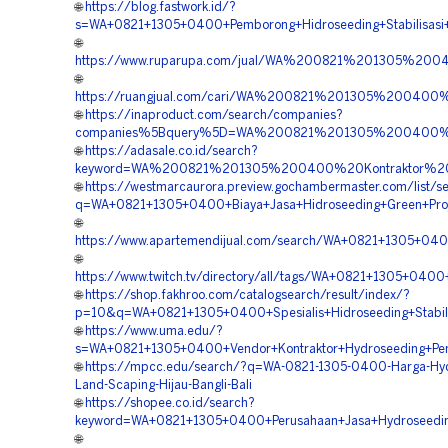
🌐
https://blog.fastwork.id/?
s=WA+0821+1305+0400+Pemborong+Hidroseeding+Stabilisasi+L
🌐
https://www.ruparupa.com/jual/WA%200821%201305%200
🌐
https://ruangjual.com/cari/WA%200821%201305%200400
🌐
https://inaproduct.com/search/companies?
companies%5Bquery%5D=WA%200821%201305%200400%20J
🌐
https://adasale.co.id/search?
keyword=WA%200821%201305%200400%20Kontraktor%20H
🌐
https://westmarcaurora.preview.gochambermaster.com/list/s
q=WA+0821+1305+0400+Biaya+Jasa+Hidroseeding+Green+Proje
🌐
https://www.apartemendijual.com/search/WA+0821+1305+0400
🌐
https://www.twitch.tv/directory/all/tags/WA+0821+1305+040
🌐
https://shop.fakhroo.com/catalogsearch/result/index/?
p=10&q=WA+0821+1305+0400+Spesialis+Hidroseeding+Stabilis
🌐
https://www.uma.edu/?
s=WA+0821+1305+0400+Vendor+Kontraktor+Hydroseeding+Pen
🌐
https://mpcc.edu/search/?q=WA-0821-1305-0400-Harga-Hyd
Land-Scaping-Hijau-Bangli-Bali
🌐
https://shopee.co.id/search?
keyword=WA+0821+1305+0400+Perusahaan+Jasa+Hydroseedin
🌐