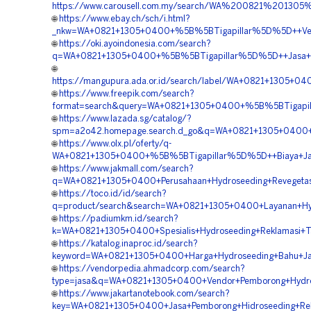
https://www.carousell.com.my/search/WA%200821%201
🌐
https://www.ebay.ch/sch/i.html?
_nkw=WA+0821+1305+0400+%5B%5BTigapillar%5D%5D++Vendo
🌐
https://oki.ayoindonesia.com/search?
q=WA+0821+1305+0400+%5B%5BTigapillar%5D%5D++Jasa+Kon
🌐
https://mangupura.ada.or.id/search/label/WA+0821+1305+
🌐
https://www.freepik.com/search?
format=search&query=WA+0821+1305+0400+%5B%5BTigapilla
🌐
https://www.lazada.sg/catalog/?
spm=a2o42.homepage.search.d_go&q=WA+0821+1305+0400+%
🌐
https://www.olx.pl/oferty/q-
WA+0821+1305+0400+%5B%5BTigapillar%5D%5D++Biaya+Jas
🌐
https://www.jakmall.com/search?
q=WA+0821+1305+0400+Perusahaan+Hydroseeding+Revegetas
🌐
https://toco.id/id/search?
q=product/search&search=WA+0821+1305+0400+Layanan+Hyd
🌐
https://padiumkm.id/search?
k=WA+0821+1305+0400+Spesialis+Hydroseeding+Reklamasi+
🌐
https://katalog.inaproc.id/search?
keyword=WA+0821+1305+0400+Harga+Hydroseeding+Bahu+Jal
🌐
https://vendorpedia.ahmadcorp.com/search?
type=jasa&q=WA+0821+1305+0400+Vendor+Pemborong+Hydro
🌐
https://www.jakartanotebook.com/search?
key=WA+0821+1305+0400+Jasa+Pemborong+Hidroseeding+Rek