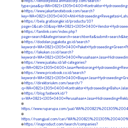
🌐
https://vendorpedia.ahmadcorp.com/search?
type=jasa&q=WA+0821+1305+0400+Kontraktor+Hydroseeding+
🌐
https://www.jakartanotebook.com/search?
key=WA+0821+1305+0400+Ahli+Hidroseeding+Revegetasi+Laha
🌐
https://bela.gratisongkir.id/products/10?
page=1&cat=10&sq=WA+0821+1305+0400+Vendor+Hydroseeding
🌐
https://tanilink.com/index.php?
page=search&kategorisearch=searchberita&submit=search&
🌐
https://dodolan.jogjakota.go.id/search?
keyword=WA+0821+1305+0400+Paket+Hydroseeding+Green+Pro
🌐
https://lakukan.co.id/search?
keyword=WA+0821+1305+0400+Perusahaan+Jasa+Hidroseedin
🌐
https://www.jualaku.id/all-categories?
q=WA+0821+1305+0400+Jasa+Pemborong+Hydroseeding+Reveg
🌐
https://www.pricebook.co.id/search?
keyword=WA+0821+1305+0400+Biaya+Jasa+Hydroseeding+Gree
🌐
https://direktoriukm.com/search/?
q=WA+0821+1305+0400+Kontraktor+Hydroseeding+Bahu+Jalan+
🌐
https://blog.fastwork.id/?
s=WA+0821+1305+0400+Perusahaan+Jasa+Hidroseeding+Rekla
🌐
https://www.ruparupa.com/jual/WA%200821%201305%20
🌐
https://ruangjual.com/cari/WA%200821%201305%20040
🌐
https://inaproduct.com/search/companies?