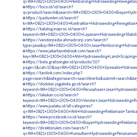
q=WA+0821+1305+0400+Pemborong+Hidroseeding+Revegetasi+
🌐
https://toco.id/id/search?
q=product/search&search=WA+0821+1305+0400+Biaya+Hydros
🌐
https://padiumkm.id/search?
k=WA+0821+1305+0400+Kontraktor+Hidroseeding+Revegetasi+
🌐
https://katalog.inaproc.id/search?
keyword=WA+0821+1305+0400+Layanan+Hidroseeding+Stabilisa
🌐
https://vendorpedia.ahmadcorp.com/search?
type=jasa&q=WA+0821+1305+0400+Jasa+Pemborong+Hidroseed
🌐
https://www.jakartanotebook.com/search?
key=WA+0821+1305+0400+Ahli+Hydroseeding+Land+Scaping+Hi
🌐
https://bela.gratisongkir.id/products/10?
page=1&cat=10&sq=WA+0821+1305+0400+Spesialis+Hidroseedi
🌐
https://tanilink.com/index.php?
page=search&kategorisearch=searchberita&submit=search&k
🌐
https://dodolan.jogjakota.go.id/search?
keyword=WA+0821+1305+0400+Perusahaan+Jasa+Hydroseeding
🌐
https://lakukan.co.id/search?
keyword=WA+0821+1305+0400+Vendor+Jasa+Hidroseeding+Rek
🌐
https://www.jualaku.id/all-categories?
q=WA+0821+1305+0400+Ahli+Hidroseeding+Reklamasi+Tamban
🌐
https://www.pricebook.co.id/search?
keyword=WA+0821+1305+0400+Biaya+Hydroseeding+Reklamasi
🌐
https://direktoriukm.com/search/?
q=WA+0821+1305+0400+Konsultan+Hydroseeding+Penanaman+