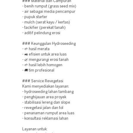
### Material dan Campuran
- benih rumput (grass seed mix)
- air sebagai media pencampur
- pupuk starter
- mulch (serat kayu / kertas)
- tackifier (perekat tanah)
- aditif pelindung erosi
### Keunggulan Hydroseeding
- 🌱 hasil merata
- 🚜 efisien untuk area luas
- 🌿 mengurangi erosi tanah
- 🌱 hasil lebih homogen
- 🚚 tim profesional
### Service Revegetasi
Kami menyediakan layanan:
- hydroseeding lahan tambang
- penghijauan area proyek
- stabilisasi lereng dan slope
- revegetasi jalan dan tol
- penanaman rumput area luas
- konsultasi reklamasi lahan
Layanan untuk: