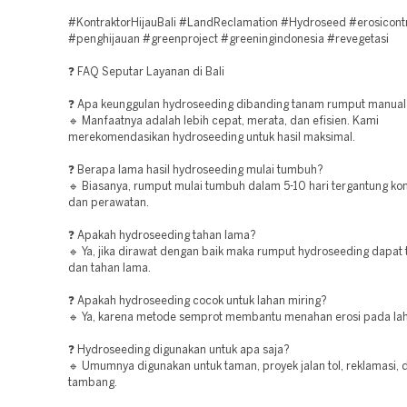
#KontraktorHijauBali #LandReclamation #Hydroseed #erosicont
#penghijauan #greenproject #greeningindonesia #revegetasi
❓ FAQ Seputar Layanan di Bali
❓ Apa keunggulan hydroseeding dibanding tanam rumput manual
🔹 Manfaatnya adalah lebih cepat, merata, dan efisien. Kami
merekomendasikan hydroseeding untuk hasil maksimal.
❓ Berapa lama hasil hydroseeding mulai tumbuh?
🔹 Biasanya, rumput mulai tumbuh dalam 5-10 hari tergantung kon
dan perawatan.
❓ Apakah hydroseeding tahan lama?
🔹 Ya, jika dirawat dengan baik maka rumput hydroseeding dapat
dan tahan lama.
❓ Apakah hydroseeding cocok untuk lahan miring?
🔹 Ya, karena metode semprot membantu menahan erosi pada lah
❓ Hydroseeding digunakan untuk apa saja?
🔹 Umumnya digunakan untuk taman, proyek jalan tol, reklamasi, 
tambang.