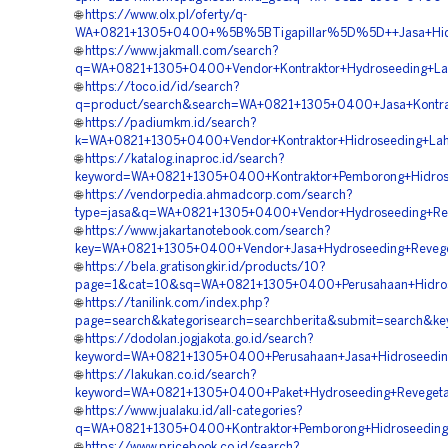
🌐
https://www.olx.pl/oferty/q-
WA+0821+1305+0400+%5B%5BTigapillar%5D%5D++Jasa+Hidros
🌐
https://www.jakmall.com/search?
q=WA+0821+1305+0400+Vendor+Kontraktor+Hydroseeding+Land
🌐
https://toco.id/id/search?
q=product/search&search=WA+0821+1305+0400+Jasa+Kontrakt
🌐
https://padiumkm.id/search?
k=WA+0821+1305+0400+Vendor+Kontraktor+Hidroseeding+Lah
🌐
https://katalog.inaproc.id/search?
keyword=WA+0821+1305+0400+Kontraktor+Pemborong+Hidrosee
🌐
https://vendorpedia.ahmadcorp.com/search?
type=jasa&q=WA+0821+1305+0400+Vendor+Hydroseeding+Reve
🌐
https://www.jakartanotebook.com/search?
key=WA+0821+1305+0400+Vendor+Jasa+Hydroseeding+Reveget
🌐
https://bela.gratisongkir.id/products/10?
page=1&cat=10&sq=WA+0821+1305+0400+Perusahaan+Hidroseed
🌐
https://tanilink.com/index.php?
page=search&kategorisearch=searchberita&submit=search&k
🌐
https://dodolan.jogjakota.go.id/search?
keyword=WA+0821+1305+0400+Perusahaan+Jasa+Hidroseedin
🌐
https://lakukan.co.id/search?
keyword=WA+0821+1305+0400+Paket+Hydroseeding+Revegetas
🌐
https://www.jualaku.id/all-categories?
q=WA+0821+1305+0400+Kontraktor+Pemborong+Hidroseeding+St
🌐
https://www.pricebook.co.id/search?