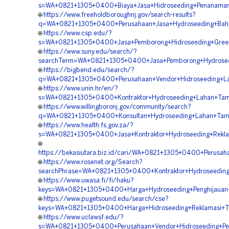
s=WA+0821+1305+0400+Biaya+Jasa+Hidroseeding+Penanaman
🌐
https://www.freeholdboroughnj.gov/search-results?
q=WA+0821+1305+0400+Perusahaan+Jasa+Hydroseeding+Bahu
🌐
https://www.csp.edu/?
s=WA+0821+1305+0400+Jasa+Pemborong+Hidroseeding+Green+
🌐
https://www.suny.edu/search/?
searchTerm=WA+0821+1305+0400+Jasa+Pemborong+Hydroseedi
🌐
https://bigbend.edu/search/?
q=WA+0821+1305+0400+Perusahaan+Vendor+Hidroseeding+La
🌐
https://www.unin.hr/en/?
s=WA+0821+1305+0400+Kontraktor+Hydroseeding+Lahan+Tam
🌐
https://www.willingboronj.gov/community/search?
q=WA+0821+1305+0400+Konsultan+Hydroseeding+Lahan+Tam
🌐
https://www.health.fs.gov.za/?
s=WA+0821+1305+0400+Jasa+Kontraktor+Hydroseeding+Rekla
🌐
https://bekasiutara.biz.id/cari/WA+0821+1305+0400+Perusah
🌐
https://www.rosenet.org/Search?
searchPhrase=WA+0821+1305+0400+Kontraktor+Hydroseeding
🌐
https://www.uwasa.fi/fi/haku?
keys=WA+0821+1305+0400+Harga+Hydroseeding+Penghijauan+
🌐
https://www.pugetsound.edu/search/cse?
keys=WA+0821+1305+0400+Harga+Hidroseeding+Reklamasi+T
🌐
https://www.uclawsf.edu/?
s=WA+0821+1305+0400+Perusahaan+Vendor+Hidroseeding+Peng