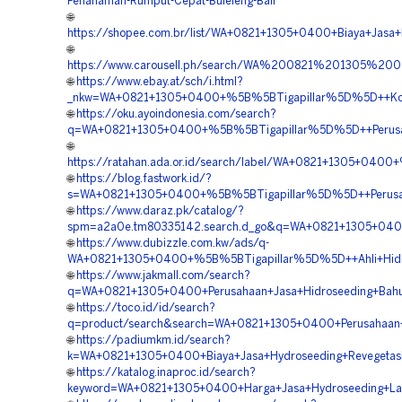
Penanaman-Rumput-Cepat-Buleleng-Bali
🌐
https://shopee.com.br/list/WA+0821+1305+0400+Biaya+Jasa+H
🌐
https://www.carousell.ph/search/WA%200821%201305%2
🌐
https://www.ebay.at/sch/i.html?
_nkw=WA+0821+1305+0400+%5B%5BTigapillar%5D%5D++Konsul
🌐
https://oku.ayoindonesia.com/search?
q=WA+0821+1305+0400+%5B%5BTigapillar%5D%5D++Perusahaa
🌐
https://ratahan.ada.or.id/search/label/WA+0821+1305+040
🌐
https://blog.fastwork.id/?
s=WA+0821+1305+0400+%5B%5BTigapillar%5D%5D++Perusahaan
🌐
https://www.daraz.pk/catalog/?
spm=a2a0e.tm80335142.search.d_go&q=WA+0821+1305+0400+
🌐
https://www.dubizzle.com.kw/ads/q-
WA+0821+1305+0400+%5B%5BTigapillar%5D%5D++Ahli+Hidros
🌐
https://www.jakmall.com/search?
q=WA+0821+1305+0400+Perusahaan+Jasa+Hidroseeding+Bahu+
🌐
https://toco.id/id/search?
q=product/search&search=WA+0821+1305+0400+Perusahaan+J
🌐
https://padiumkm.id/search?
k=WA+0821+1305+0400+Biaya+Jasa+Hydroseeding+Revegetasi
🌐
https://katalog.inaproc.id/search?
keyword=WA+0821+1305+0400+Harga+Jasa+Hydroseeding+Land