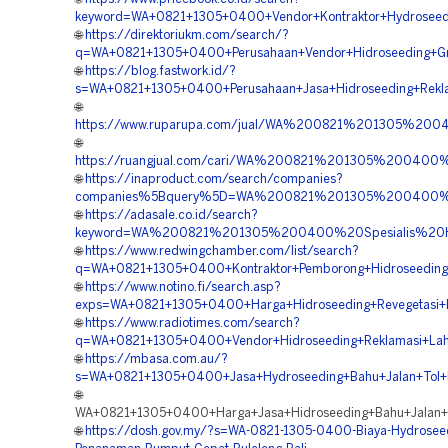
keyword=WA+0821+1305+0400+Vendor+Kontraktor+Hydroseedin
🌐
https://direktoriukm.com/search/?
q=WA+0821+1305+0400+Perusahaan+Vendor+Hidroseeding+Gree
🌐
https://blog.fastwork.id/?
s=WA+0821+1305+0400+Perusahaan+Jasa+Hidroseeding+Rekla
🌐
https://www.ruparupa.com/jual/WA%200821%201305%20
🌐
https://ruangjual.com/cari/WA%200821%201305%200400
🌐
https://inaproduct.com/search/companies?
companies%5Bquery%5D=WA%200821%201305%200400%20
🌐
https://adasale.co.id/search?
keyword=WA%200821%201305%200400%20Spesialis%20Hydr
🌐
https://www.redwingchamber.com/list/search?
q=WA+0821+1305+0400+Kontraktor+Pemborong+Hidroseeding+
🌐
https://www.notino.fi/search.asp?
exps=WA+0821+1305+0400+Harga+Hidroseeding+Revegetasi+B
🌐
https://www.radiotimes.com/search?
q=WA+0821+1305+0400+Vendor+Hidroseeding+Reklamasi+Laha
🌐
https://mbasa.com.au/?
s=WA+0821+1305+0400+Jasa+Hydroseeding+Bahu+Jalan+Tol+B
🌐
WA+0821+1305+0400+Harga+Jasa+Hidroseeding+Bahu+Jalan+To
🌐
https://dosh.gov.my/?s=WA-0821-1305-0400-Biaya-Hydrosee