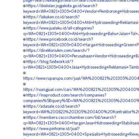
page=search&kategorisearch=searchberita&submit=search
🌐
https://dodolan.jogjakota.go.id/search?
keyword=WA+0821+1305+0400+Vendor+Pemborong+Hidroseedi
🌐
https://lakukan.co.id/search?
keyword=WA+0821+1305+0400+Ahli+Hydroseeding+Reklamasi
🌐
https://www.jualaku.id/all-categories?
q=WA+0821+1305+0400+Ahli+Hydroseeding+Bahu+Jalan+Tol+J
🌐
https://www.pricebook.co.id/search?
keyword=WA+0821+1305+0400+Harga+Hidroseeding+Green+Pr
🌐
https://direktoriukm.com/search/?
q=WA+0821+1305+0400+Perusahaan+Vendor+Hidroseeding+Bah
🌐
https://blog.fastwork.id/?
s=WA+0821+1305+0400+Jasa+Hydroseeding+Reklamasi+Tamb
🌐
https://www.ruparupa.com/jual/WA%200821%201305%200
🌐
https://ruangjual.com/cari/WA%200821%201305%20040
🌐
https://inaproduct.com/search/companies?
companies%5Bquery%5D=WA%200821%201305%200400%20
🌐
https://adasale.co.id/search?
keyword=WA%200821%201305%200400%20Kontraktor%20
🌐
https://members.csccrchamber.com/list/search?
q=WA+0821+1305+0400+Harga+Jasa+Hidroseeding+Stabilisasi
🌐
https://www.pinhome.id/jual?
keyword=WA+0821+1305+0400+Spesialis+Hydroseeding+Reveg