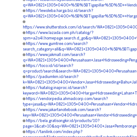
q=WA+0821+1305+0400+%5B%5BTigapillar%5D%5D++Vendor+
🌐
https://lewoleba.harga.biz.id/search?
q=WA+0821+1305+0400+%5B%5BTigapillar%5D%5D++Harga+Hi
🌐
https://www.shutterstock.com/id/search/WA+0821+1305+0
🌐
https://www.lazada.com.ph/catalog/?
spm=a2o4l.homepage.search.d_go&q=WA+0821+1305+0400+%5
🌐
https://www.gumtree.com/search?
search_category=all&q=WA+0821+1305+0400+%5B%5BTigapi
🌐
https://www.jakmall.com/search?
q=WA+0821+1305+0400+Perusahaan+Jasa+Hidroseeding+Pengh
🌐
https://toco.id/id/search?
q=product/search&search=WA+0821+1305+0400+Perusahaan+
🌐
https://padiumkm.id/search?
k=WA+0821+1305+0400+Vendor+Jasa+Hidroseeding+Bahu+Jala
🌐
https://katalog.inaproc.id/search?
keyword=WA+0821+1305+0400+Harga+Hidroseeding+Lahan+T
🌐
https://vendorpedia.ahmadcorp.com/search?
type=jasa&q=WA+0821+1305+0400+Perusahaan+Vendor+Hidros
🌐
https://www.jakartanotebook.com/search?
key=WA+0821+1305+0400+Perusahaan+Vendor+Hidroseeding+P
🌐
https://bela.gratisongkir.id/products/10?
page=1&cat=10&sq=WA+0821+1305+0400+Jasa+Pemborong+Hidr
🌐
https://tanilink.com/index.php?