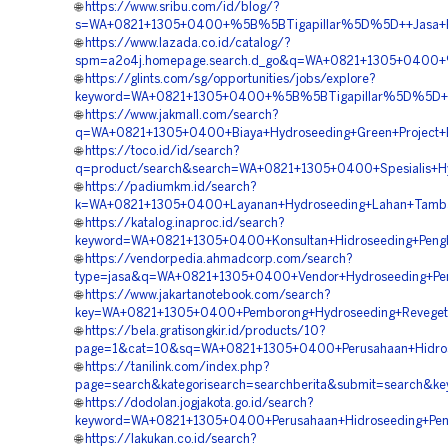
🌐
https://www.sribu.com/id/blog/?
s=WA+0821+1305+0400+%5B%5BTigapillar%5D%5D++Jasa+Pem
🌐
https://www.lazada.co.id/catalog/?
spm=a2o4j.homepage.search.d_go&q=WA+0821+1305+0400+%5
🌐
https://glints.com/sg/opportunities/jobs/explore?
keyword=WA+0821+1305+0400+%5B%5BTigapillar%5D%5D++Ven
🌐
https://www.jakmall.com/search?
q=WA+0821+1305+0400+Biaya+Hydroseeding+Green+Project+B
🌐
https://toco.id/id/search?
q=product/search&search=WA+0821+1305+0400+Spesialis+Hy
🌐
https://padiumkm.id/search?
k=WA+0821+1305+0400+Layanan+Hydroseeding+Lahan+Tamban
🌐
https://katalog.inaproc.id/search?
keyword=WA+0821+1305+0400+Konsultan+Hidroseeding+Penghi
🌐
https://vendorpedia.ahmadcorp.com/search?
type=jasa&q=WA+0821+1305+0400+Vendor+Hydroseeding+Peng
🌐
https://www.jakartanotebook.com/search?
key=WA+0821+1305+0400+Pemborong+Hydroseeding+Revegetas
🌐
https://bela.gratisongkir.id/products/10?
page=1&cat=10&sq=WA+0821+1305+0400+Perusahaan+Hidrosee
🌐
https://tanilink.com/index.php?
page=search&kategorisearch=searchberita&submit=search&k
🌐
https://dodolan.jogjakota.go.id/search?
keyword=WA+0821+1305+0400+Perusahaan+Hidroseeding+Pen
🌐
https://lakukan.co.id/search?