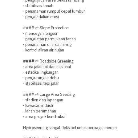
- penghijauan area bekas tambang
- stabilisasi tanah
- penanaman rumput cepat tumbuh
- pengendalian erosi
#### 🌱 Slope Protection
- mencegah longsor
- penguatan permukaan tanah
- penanaman di area miring
- kontrol aliran air hujan
#### 🌱 Roadside Greening
- area jalan tol dan nasional
- estetika lingkungan
- pengurangan debu
- stabilisasi tepi jalan
#### 🌱 Large Area Seeding
- stadion dan lapangan
- kawasan industri
- lahan perumahan
- area proyek konstruksi
Hydroseeding sangat fleksibel untuk berbagai medan.