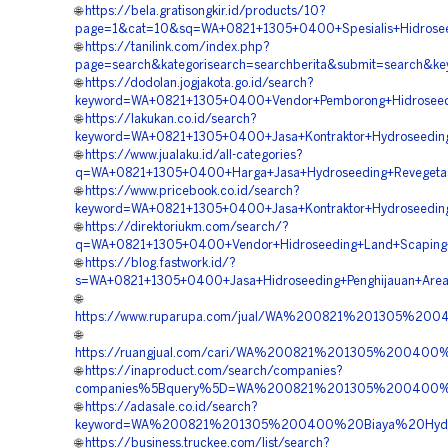
🌐
https://bela.gratisongkir.id/products/10?
page=1&cat=10&sq=WA+0821+1305+0400+Spesialis+Hidroseed
🌐
https://tanilink.com/index.php?
page=search&kategorisearch=searchberita&submit=search&k
🌐
https://dodolan.jogjakota.go.id/search?
keyword=WA+0821+1305+0400+Vendor+Pemborong+Hidroseed
🌐
https://lakukan.co.id/search?
keyword=WA+0821+1305+0400+Jasa+Kontraktor+Hydroseedin
🌐
https://www.jualaku.id/all-categories?
q=WA+0821+1305+0400+Harga+Jasa+Hydroseeding+Revegetas
🌐
https://www.pricebook.co.id/search?
keyword=WA+0821+1305+0400+Jasa+Kontraktor+Hydroseeding
🌐
https://direktoriukm.com/search/?
q=WA+0821+1305+0400+Vendor+Hidroseeding+Land+Scaping+
🌐
https://blog.fastwork.id/?
s=WA+0821+1305+0400+Jasa+Hidroseeding+Penghijauan+Area
🌐
https://www.ruparupa.com/jual/WA%200821%201305%20
🌐
https://ruangjual.com/cari/WA%200821%201305%200400
🌐
https://inaproduct.com/search/companies?
companies%5Bquery%5D=WA%200821%201305%200400%20
🌐
https://adasale.co.id/search?
keyword=WA%200821%201305%200400%20Biaya%20Hydro
🌐
https://business.truckee.com/list/search?