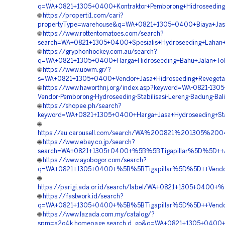
q=WA+0821+1305+0400+Kontraktor+Pemborong+Hidroseeding+
🌐
https://properti1.com/cari?
propertyType=warehouse&q=WA+0821+1305+0400+Biaya+Jas
🌐
https://www.rottentomatoes.com/search?
search=WA+0821+1305+0400+Spesialis+Hydroseeding+Lahan
🌐
https://gryphonhockey.com.au/search?
q=WA+0821+1305+0400+Harga+Hidroseeding+Bahu+Jalan+Tol
🌐
https://www.uowm.gr/?
s=WA+0821+1305+0400+Vendor+Jasa+Hidroseeding+Revegetas
🌐
https://www.haworthnj.org/index.asp?keyword=WA-0821-130
Vendor-Pemborong-Hydroseeding-Stabilisasi-Lereng-Badung-Bali
🌐
https://shopee.ph/search?
keyword=WA+0821+1305+0400+Harga+Jasa+Hydroseeding+Stab
🌐
https://au.carousell.com/search/WA%200821%201305%200
🌐
https://www.ebay.co.jp/search?
search=WA+0821+1305+0400+%5B%5BTigapillar%5D%5D++Ahl
🌐
https://www.ayobogor.com/search?
q=WA+0821+1305+0400+%5B%5BTigapillar%5D%5D++Vendor+Ja
🌐
https://parigi.ada.or.id/search/label/WA+0821+1305+0400+
🌐
https://fastwork.id/search?
q=WA+0821+1305+0400+%5B%5BTigapillar%5D%5D++Vendor+Hi
🌐
https://www.lazada.com.my/catalog/?
spm=a2o4k.homepage.search.d_go&q=WA+0821+1305+0400+%5