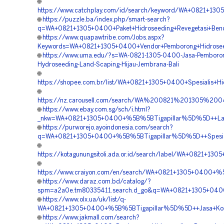
🌐
https://www.catchplay.com/id/search/keyword/WA+0821+130
🌐
https://puzzle.ba/index.php/smart-search?
q=WA+0821+1305+0400+Paket+Hidroseeding+Revegetasi+Ben
🌐
https://www.quapawtribe.com/Jobs.aspx?
Keywords=WA+0821+1305+0400+Vendor+Pemborong+Hidroseed
🌐
https://www.uma.edu/?s=WA-0821-1305-0400-Jasa-Pemboro
Hydroseeding-Land-Scaping-Hijau-Jembrana-Bali
🌐
https://shopee.com.br/list/WA+0821+1305+0400+Spesialis+H
🌐
https://nz.carousell.com/search/WA%200821%201305%2
🌐
https://www.ebay.com.sg/sch/i.html?
_nkw=WA+0821+1305+0400+%5B%5BTigapillar%5D%5D++Layana
🌐
https://purworejo.ayoindonesia.com/search?
q=WA+0821+1305+0400+%5B%5BTigapillar%5D%5D++Spesiali
🌐
https://kotagunungsitoli.ada.or.id/search/label/WA+0821+
🌐
https://www.craiyon.com/en/search/WA+0821+1305+0400+%5B
🌐
https://www.daraz.com.bd/catalog/?
spm=a2a0e.tm80335411.search.d_go&q=WA+0821+1305+0400
🌐
https://www.olx.ua/uk/list/q-
WA+0821+1305+0400+%5B%5BTigapillar%5D%5D++Jasa+Kontra
🌐
https://www.jakmall.com/search?