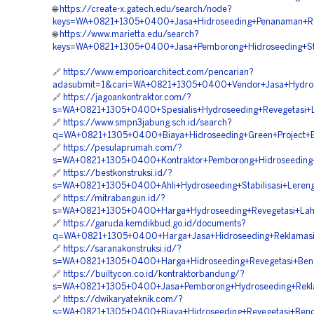
🌐
https://create-x.gatech.edu/search/node?
keys=WA+0821+1305+0400+Jasa+Hidroseeding+Penanaman+R
🌐
https://www.marietta.edu/search?
keys=WA+0821+1305+0400+Jasa+Pemborong+Hidroseeding+Stabi
🔗
https://www.emporioarchitect.com/pencarian?
adasubmit=1&cari=WA+0821+1305+0400+Vendor+Jasa+Hydrose
🔗
https://jagoankontraktor.com/?
s=WA+0821+1305+0400+Spesialis+Hydroseeding+Revegetasi+
🔗
https://www.smpn3jabung.sch.id/search?
q=WA+0821+1305+0400+Biaya+Hidroseeding+Green+Project+Bu
🔗
https://pesulaprumah.com/?
s=WA+0821+1305+0400+Kontraktor+Pemborong+Hidroseeding+
🔗
https://bestkonstruksi.id/?
s=WA+0821+1305+0400+Ahli+Hydroseeding+Stabilisasi+Lereng
🔗
https://mitrabangun.id/?
s=WA+0821+1305+0400+Harga+Hydroseeding+Revegetasi+Laha
🔗
https://garuda.kemdikbud.go.id/documents?
q=WA+0821+1305+0400+Harga+Jasa+Hidroseeding+Reklamasi
🔗
https://saranakonstruksi.id/?
s=WA+0821+1305+0400+Harga+Hidroseeding+Revegetasi+Ben
🔗
https://builtycon.co.id/kontraktorbandung/?
s=WA+0821+1305+0400+Jasa+Pemborong+Hydroseeding+Rekl
🔗
https://dwikaryateknik.com/?
s=WA+0821+1305+0400+Biaya+Hidroseeding+Revegetasi+Bend