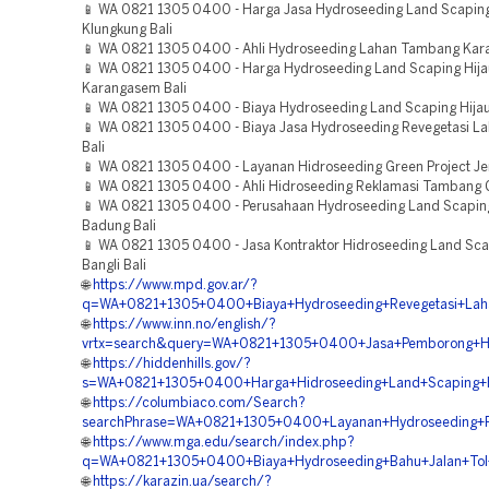
📱 WA 0821 1305 0400 - Harga Jasa Hydroseeding Land Scaping
Klungkung Bali
📱 WA 0821 1305 0400 - Ahli Hydroseeding Lahan Tambang Kar
📱 WA 0821 1305 0400 - Harga Hydroseeding Land Scaping Hija
Karangasem Bali
📱 WA 0821 1305 0400 - Biaya Hydroseeding Land Scaping Hijau 
📱 WA 0821 1305 0400 - Biaya Jasa Hydroseeding Revegetasi L
Bali
📱 WA 0821 1305 0400 - Layanan Hidroseeding Green Project Je
📱 WA 0821 1305 0400 - Ahli Hidroseeding Reklamasi Tambang G
📱 WA 0821 1305 0400 - Perusahaan Hydroseeding Land Scaping
Badung Bali
📱 WA 0821 1305 0400 - Jasa Kontraktor Hidroseeding Land Sca
Bangli Bali
🌐
https://www.mpd.gov.ar/?
q=WA+0821+1305+0400+Biaya+Hydroseeding+Revegetasi+Lah
🌐
https://www.inn.no/english/?
vrtx=search&query=WA+0821+1305+0400+Jasa+Pemborong+Hy
🌐
https://hiddenhills.gov/?
s=WA+0821+1305+0400+Harga+Hidroseeding+Land+Scaping+Hi
🌐
https://columbiaco.com/Search?
searchPhrase=WA+0821+1305+0400+Layanan+Hydroseeding+
🌐
https://www.mga.edu/search/index.php?
q=WA+0821+1305+0400+Biaya+Hydroseeding+Bahu+Jalan+Tol
🌐
https://karazin.ua/search/?