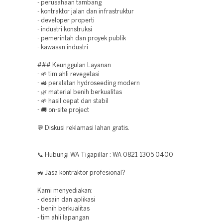
- perusahaan tambang
- kontraktor jalan dan infrastruktur
- developer properti
- industri konstruksi
- pemerintah dan proyek publik
- kawasan industri
### Keunggulan Layanan
- 🌱 tim ahli revegetasi
- 🚜 peralatan hydroseeding modern
- 🌿 material benih berkualitas
- 🌱 hasil cepat dan stabil
- 🚚 on-site project
💬 Diskusi reklamasi lahan gratis.
📞 Hubungi WA Tigapillar : WA 0821 1305 0400
🚜 Jasa kontraktor profesional?
Kami menyediakan:
- desain dan aplikasi
- benih berkualitas
- tim ahli lapangan