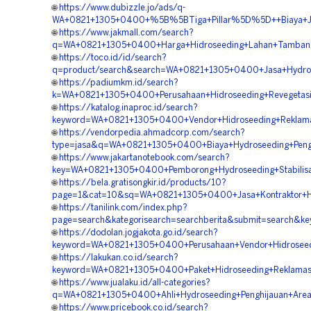
🌐
https://www.dubizzle.jo/ads/q-
WA+0821+1305+0400+%5B%5BTiga+Pillar%5D%5D++Biaya+Jas
🌐
https://www.jakmall.com/search?
q=WA+0821+1305+0400+Harga+Hidroseeding+Lahan+Tamban
🌐
https://toco.id/id/search?
q=product/search&search=WA+0821+1305+0400+Jasa+Hydros
🌐
https://padiumkm.id/search?
k=WA+0821+1305+0400+Perusahaan+Hidroseeding+Revegetas
🌐
https://katalog.inaproc.id/search?
keyword=WA+0821+1305+0400+Vendor+Hidroseeding+Reklam
🌐
https://vendorpedia.ahmadcorp.com/search?
type=jasa&q=WA+0821+1305+0400+Biaya+Hydroseeding+Peng
🌐
https://www.jakartanotebook.com/search?
key=WA+0821+1305+0400+Pemborong+Hydroseeding+Stabilis
🌐
https://bela.gratisongkir.id/products/10?
page=1&cat=10&sq=WA+0821+1305+0400+Jasa+Kontraktor+Hy
🌐
https://tanilink.com/index.php?
page=search&kategorisearch=searchberita&submit=search&
🌐
https://dodolan.jogjakota.go.id/search?
keyword=WA+0821+1305+0400+Perusahaan+Vendor+Hidroseed
🌐
https://lakukan.co.id/search?
keyword=WA+0821+1305+0400+Paket+Hidroseeding+Reklama
🌐
https://www.jualaku.id/all-categories?
q=WA+0821+1305+0400+Ahli+Hydroseeding+Penghijauan+Are
🌐
https://www.pricebook.co.id/search?