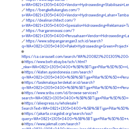
s=WA+0821+1305+0400+Vendor+Hydroseeding+Stabilisasi+Le
🔗
https://bengkeltukanglas.com/?
s=WA+0821+1305+0400+Vendor+Hydroseeding+Lahan+Tamba
🔗
https://dealinarchitect.com/?
s=WA+0821+1305+0400+Spesialis+Hidroseeding+Reklamasi+
🔗
https://hargarenovasi.com/?
s=WA+0821+1305+0400+Perusahaan+Vendor+Hidroseeding+
🔗
https://www.sdnpangarangan3.sch.id/search?
q=WA+0821+1305+0400+Paket+Hydroseeding+Green+Project
🌐
https://ca.carousell.com/search/WA%200821%201305%2
🌐
https://www.befr.ebay.be/sch/i.html?
_nkw=WA+0821+1305+0400+%5B%5BTiga+Pillar%5D%5D++Laya
🌐
https://klaten.ayoindonesia.com/search?
q=WA+0821+1305+0400+%5B%5BTiga+Pillar%5D%5D++Perusa
🌐
https://tasikmalaya.terdekat.or.id/search?
q=WA+0821+1305+0400+%5B%5BTiga+Pillar%5D%5D++Perusah
🌐
https://www.sribu.com/id/browse-services?
search=WA+0821+1305+0400+%5B%5BTiga+Pillar%5D%5D++B
🌐
https://aliexpress.ru/wholesale?
SearchText=WA+0821+1305+0400+%5B%5BTiga+Pillar%5D%5
🌐
https://jakarta.craigslist.org/search/sss?
query=WA+0821+1305+0400+%5B%5BTiga+Pillar%5D%5D++Ahl
🌐
https://www.jakmall.com/search?