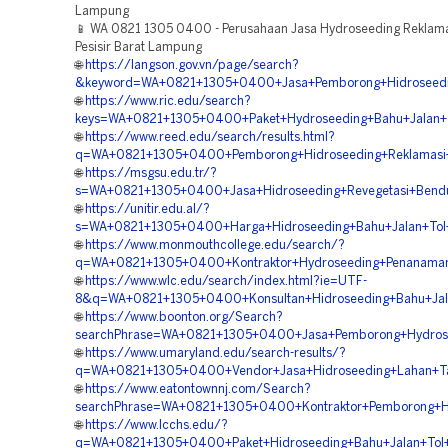
Lampung
📱 WA 0821 1305 0400 - Perusahaan Jasa Hydroseeding Reklam
Pesisir Barat Lampung
🌐
https://langson.gov.vn/page/search?
&keyword=WA+0821+1305+0400+Jasa+Pemborong+Hidroseeding
🌐
https://www.ric.edu/search?
keys=WA+0821+1305+0400+Paket+Hydroseeding+Bahu+Jalan
🌐
https://www.reed.edu/search/results.html?
q=WA+0821+1305+0400+Pemborong+Hidroseeding+Reklamas
🌐
https://msgsu.edu.tr/?
s=WA+0821+1305+0400+Jasa+Hidroseeding+Revegetasi+Ben
🌐
https://unitir.edu.al/?
s=WA+0821+1305+0400+Harga+Hidroseeding+Bahu+Jalan+To
🌐
https://www.monmouthcollege.edu/search/?
q=WA+0821+1305+0400+Kontraktor+Hydroseeding+Penanaman
🌐
https://www.wlc.edu/search/index.html?ie=UTF-
8&q=WA+0821+1305+0400+Konsultan+Hidroseeding+Bahu+Jal
🌐
https://www.boonton.org/Search?
searchPhrase=WA+0821+1305+0400+Jasa+Pemborong+Hydros
🌐
https://www.umaryland.edu/search-results/?
q=WA+0821+1305+0400+Vendor+Jasa+Hidroseeding+Lahan+
🌐
https://www.eatontownnj.com/Search?
searchPhrase=WA+0821+1305+0400+Kontraktor+Pemborong+H
🌐
https://www.lcchs.edu/?
q=WA+0821+1305+0400+Paket+Hidroseeding+Bahu+Jalan+To