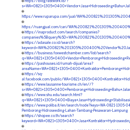
🌐
https://blog.fastwork.id/?
s=WA+0821+1305+0400+Vendor+Jasa+Hidroseeding+Bahu+Jal
🌐
https://www.ruparupa.com/jual/WA%200821%201305%20
🌐
https://ruangjual.com/cari/WA%200821%201305%200400
🌐
https://inaproduct.com/search/companies?
companies%5Bquery%5D=WA%200821%201305%200400%20
🌐
https://adasale.co.id/search?
keyword=WA%200821%201305%200400%20Vendor%20Jas
🌐
https://business.foxwestchamber.com/list/search?
q=WA+0821+1305+0400+Vendor+Pemborong+Hidroseeding+Re
🌐
https://pashouses.id/rumah-dijual/area?
areaName=WA+0821+1305+0400+Kontraktor+Pemborong+Hidro
🌐
https://sq-
al.facebook.com/public/WA+0821+1305+0400+Kontraktor+Hi
🌐
https://www.lausanne-tourisme.ch/en//?
s=WA+0821+1305+0400+Pemborong+Hidroseeding+Bahu+Jala
🌐
https://www.shu.edu/search.html?
q=WA+0821+1305+0400+Biaya+Jasa+Hydroseeding+Stabilisas
🌐
https://www.poliba.it/en/search/node?keys=WA-0821-1305-0
Pemborong-Hidroseeding-Lahan-Tambang-Pesawaran-Lampung
🌐
https://shopee.co.th/search?
keyword=WA+0821+1305+0400+Jasa+Kontraktor+Hydroseedin
🌐