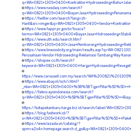
q=WA+0821+1305+0400+Kontraktor+Hydroseeding+Bahu+Jal
🌐
https://www.nasdaq.com/search?
q=WA+0821+1305+0400+Biaya+Jasa+Hydroseeding+Penanam
🌐
https://twitter.com/search?lang=zh-
Hant&src=imger&q=WA+0821+1305+0400+Vendor+Kontraktor+H
🌐
https://www.fappr.pr.gov.br/busca?
termo=WA+0821+1305+0400+Biaya+Jasa+Hidroseeding+Stabil
🌐
https://www.uth.edu/search.htm?
q=WA+0821+1305+0400+Jasa+Pemborong+Hydroseeding+Rek
🌐
https://www.linwoodcity.org/main/results.asp?q=WA-0821-13
Perusahaan-Vendor-Hidroseeding-Reklamasi-Tambang-Way-Kan
🌐
https://shopee.co.th/search?
keyword=WA+0821+1305+0400+Harga+Hydroseeding+Reveget
🌐
https://www.carousell.com.my/search/WA%200821%201
🌐
https://www.ebay.nl/sch/i.html?
_nkw=WA+0821+1305+0400+%5B%5BTiga+Pillar%5D%5D++Har
🌐
https://tekno.ayoindonesia.com/search?
q=WA+0821+1305+0400+%5B%5BTiga+Pillar%5D%5D++Biaya+J
🌐
https://kotapekanbaru.harga.biz.id/search/label/WA+082
🌐
https://blog.fastwork.id/?
s=WA+0821+1305+0400+%5B%5BTiga+Pillar%5D%5D++Paket+
🌐
https://www.lazada.vn/catalog/?
spm=a2o4n.homepage.search.d_go&q=WA+0821+1305+0400+%