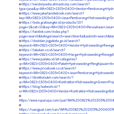
🌐
https://vendorpedia.ahmadcorp.com/search?
type=jasa&q=WA+0821+1305+0400+Vendor+Pemborong+Hydros
🌐
https://www.jakartanotebook.com/search?
key=WA+0821+1305+0400+Jasa+Pemborong+Hidroseeding+Gre
🌐
https://bela.gratisongkir.id/products/10?
page=1&cat=10&sq=WA+0821+1305+0400+Perusahaan+Jasa+H
🌐
https://tanilink.com/index.php?
page=search&kategorisearch=searchberita&submit=search&
🌐
https://dodolan.jogjakota.go.id/search?
keyword=WA+0821+1305+0400+Vendor+Hydroseeding+Revege
🌐
https://lakukan.co.id/search?
keyword=WA+0821+1305+0400+Harga+Hydroseeding+Reveget
🌐
https://www.jualaku.id/all-categories?
q=WA+0821+1305+0400+Paket+Hydroseeding+Penghijauan+Ar
🌐
https://www.pricebook.co.id/search?
keyword=WA+0821+1305+0400+Jasa+Pemborong+Hydroseeding
🌐
https://direktoriukm.com/search/?
q=WA+0821+1305+0400+Kontraktor+Hidroseeding+Green+Proj
🌐
https://blog.fastwork.id/?
s=WA+0821+1305+0400+Vendor+Kontraktor+Hidroseeding+Bah
🌐
https://www.ruparupa.com/jual/WA%200821%201305%20
🌐
https://ruangjual.com/cari/WA%200821%201305%20040