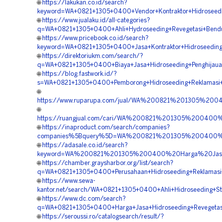
🌐
https://lakukan.co.id/search?
keyword=WA+0821+1305+0400+Vendor+Kontraktor+Hidroseed
🌐
https://www.jualaku.id/all-categories?
q=WA+0821+1305+0400+Ahli+Hydroseeding+Revegetasi+Bend
🌐
https://www.pricebook.co.id/search?
keyword=WA+0821+1305+0400+Jasa+Kontraktor+Hidroseeding
🌐
https://direktoriukm.com/search/?
q=WA+0821+1305+0400+Biaya+Jasa+Hidroseeding+Penghijau
🌐
https://blog.fastwork.id/?
s=WA+0821+1305+0400+Pemborong+Hidroseeding+Reklamasi
🌐
https://www.ruparupa.com/jual/WA%200821%201305%200
🌐
https://ruangjual.com/cari/WA%200821%201305%20040
🌐
https://inaproduct.com/search/companies?
companies%5Bquery%5D=WA%200821%201305%200400%2
🌐
https://adasale.co.id/search?
keyword=WA%200821%201305%200400%20Harga%20Jasa
🌐
https://chamber.graysharbor.org/list/search?
q=WA+0821+1305+0400+Perusahaan+Hidroseeding+Reklamasi
🌐
https://www.sewa-
kantor.net/search/WA+0821+1305+0400+Ahli+Hidroseeding+St
🌐
https://www.dc.com/search?
q=WA+0821+1305+0400+Harga+Jasa+Hidroseeding+Revegetas
🌐
https://seroussi.ro/catalogsearch/result/?