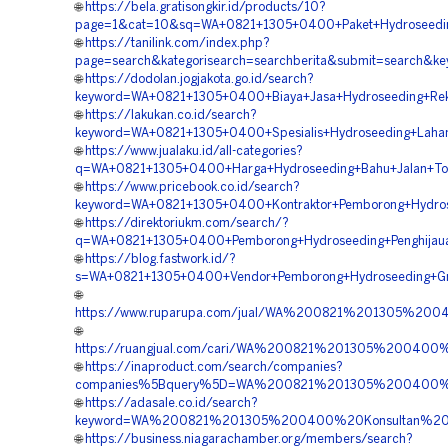
🌐
https://bela.gratisongkir.id/products/10?
page=1&cat=10&sq=WA+0821+1305+0400+Paket+Hydroseedi
🌐
https://tanilink.com/index.php?
page=search&kategorisearch=searchberita&submit=search
🌐
https://dodolan.jogjakota.go.id/search?
keyword=WA+0821+1305+0400+Biaya+Jasa+Hydroseeding+Re
🌐
https://lakukan.co.id/search?
keyword=WA+0821+1305+0400+Spesialis+Hydroseeding+Lah
🌐
https://www.jualaku.id/all-categories?
q=WA+0821+1305+0400+Harga+Hydroseeding+Bahu+Jalan+T
🌐
https://www.pricebook.co.id/search?
keyword=WA+0821+1305+0400+Kontraktor+Pemborong+Hydro
🌐
https://direktoriukm.com/search/?
q=WA+0821+1305+0400+Pemborong+Hydroseeding+Penghijau
🌐
https://blog.fastwork.id/?
s=WA+0821+1305+0400+Vendor+Pemborong+Hydroseeding+Gr
🌐
https://www.ruparupa.com/jual/WA%200821%201305%2
🌐
https://ruangjual.com/cari/WA%200821%201305%20040
🌐
https://inaproduct.com/search/companies?
companies%5Bquery%5D=WA%200821%201305%200400%2
🌐
https://adasale.co.id/search?
keyword=WA%200821%201305%200400%20Konsultan%20
🌐
https://business.niagarachamber.org/members/search?