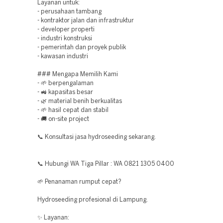
Layanan untuk:
- perusahaan tambang
- kontraktor jalan dan infrastruktur
- developer properti
- industri konstruksi
- pemerintah dan proyek publik
- kawasan industri
### Mengapa Memilih Kami
- 🌱 berpengalaman
- 🚜 kapasitas besar
- 🌿 material benih berkualitas
- 🌱 hasil cepat dan stabil
- 🚚 on-site project
📞 Konsultasi jasa hydroseeding sekarang.
📞 Hubungi WA Tiga Pillar : WA 0821 1305 0400
🌱 Penanaman rumput cepat?
Hydroseeding profesional di Lampung.
✨ Layanan: