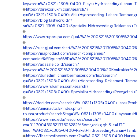
keyword=WA+0821+1305+0400+Biaya+Hydroseeding+Lahan+
🌐
https://direktoriukm.com/search/?
q=WA+0821+1305+0400+Ahli+Hydroseeding+Lahan+Tambang
🌐
https://blog.fastwork.id/?
s=WA+0821+1305+0400+Spesialis+Hidroseeding+Reklamasi+
🌐
https://www.ruparupa.com/jual/WA%200821%201305%20
🌐
https://ruangjual.com/cari/WA%200821%201305%20040
🌐
https://inaproduct.com/search/companies?
companies%5Bquery%5D=WA%200821%201305%200400%2
🌐
https://adasale.co.id/search?
keyword=WA%200821%201305%200400%20Kontraktor%20P
🌐
https://dunedinfl.chambermaster.com/list/search?
q=WA+0821+1305+0400+Ahli+Hidroseeding+Reklamasi+Tamb
🌐
https://www.rukamen.com/search?
q=WA+0821+1305+0400+Spesialis+Hidroseeding+Revegetasi
🌐
https://decider.com/search/WA+0821+1305+0400+Jasa+Pemb
🌐
https://unionauto.lv/index.php?
route=product/search&tag=WA+0821+1305+0400+Layanan+H
🌐
https://www.hmc.edu/resources/search/?
cx=011700456152137806282%3Amrgonkg-qbi&ie=UTF-
8&q=WA+0821+1305+0400+Paket+Hidroseeding+Lahan+Tamb
🌐
https://thecityofbeverly.com/?s=WA-0821-1305-0400-Harga-