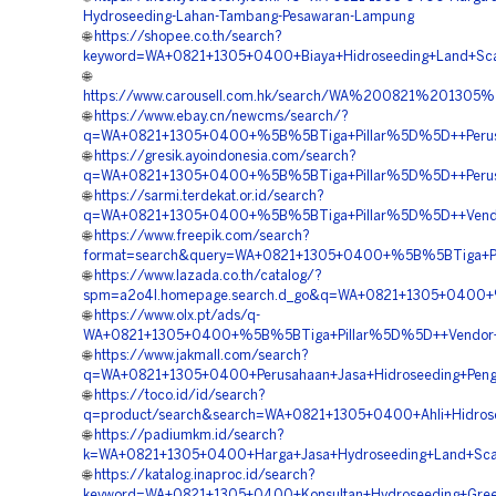
Hydroseeding-Lahan-Tambang-Pesawaran-Lampung
🌐
https://shopee.co.th/search?
keyword=WA+0821+1305+0400+Biaya+Hidroseeding+Land+Sca
🌐
https://www.carousell.com.hk/search/WA%200821%2013
🌐
https://www.ebay.cn/newcms/search/?
q=WA+0821+1305+0400+%5B%5BTiga+Pillar%5D%5D++Perusa
🌐
https://gresik.ayoindonesia.com/search?
q=WA+0821+1305+0400+%5B%5BTiga+Pillar%5D%5D++Perusah
🌐
https://sarmi.terdekat.or.id/search?
q=WA+0821+1305+0400+%5B%5BTiga+Pillar%5D%5D++Vendor+
🌐
https://www.freepik.com/search?
format=search&query=WA+0821+1305+0400+%5B%5BTiga+Pilla
🌐
https://www.lazada.co.th/catalog/?
spm=a2o4l.homepage.search.d_go&q=WA+0821+1305+0400+%
🌐
https://www.olx.pt/ads/q-
WA+0821+1305+0400+%5B%5BTiga+Pillar%5D%5D++Vendor+Pe
🌐
https://www.jakmall.com/search?
q=WA+0821+1305+0400+Perusahaan+Jasa+Hidroseeding+Peng
🌐
https://toco.id/id/search?
q=product/search&search=WA+0821+1305+0400+Ahli+Hidros
🌐
https://padiumkm.id/search?
k=WA+0821+1305+0400+Harga+Jasa+Hydroseeding+Land+Scap
🌐
https://katalog.inaproc.id/search?
keyword=WA+0821+1305+0400+Konsultan+Hydroseeding+Gree