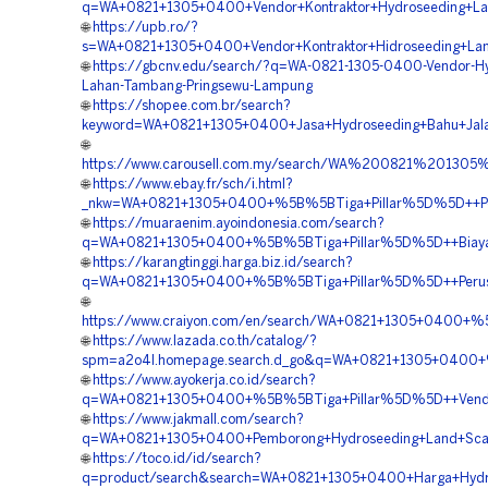
q=WA+0821+1305+0400+Vendor+Kontraktor+Hydroseeding+La
🌐
https://upb.ro/?
s=WA+0821+1305+0400+Vendor+Kontraktor+Hidroseeding+Lan
🌐
https://gbcnv.edu/search/?q=WA-0821-1305-0400-Vendor-Hy
Lahan-Tambang-Pringsewu-Lampung
🌐
https://shopee.com.br/search?
keyword=WA+0821+1305+0400+Jasa+Hydroseeding+Bahu+Jala
🌐
https://www.carousell.com.my/search/WA%200821%2013
🌐
https://www.ebay.fr/sch/i.html?
_nkw=WA+0821+1305+0400+%5B%5BTiga+Pillar%5D%5D++Per
🌐
https://muaraenim.ayoindonesia.com/search?
q=WA+0821+1305+0400+%5B%5BTiga+Pillar%5D%5D++Biaya+H
🌐
https://karangtinggi.harga.biz.id/search?
q=WA+0821+1305+0400+%5B%5BTiga+Pillar%5D%5D++Perus
🌐
https://www.craiyon.com/en/search/WA+0821+1305+0400+%5
🌐
https://www.lazada.co.th/catalog/?
spm=a2o4l.homepage.search.d_go&q=WA+0821+1305+0400+
🌐
https://www.ayokerja.co.id/search?
q=WA+0821+1305+0400+%5B%5BTiga+Pillar%5D%5D++Vendor
🌐
https://www.jakmall.com/search?
q=WA+0821+1305+0400+Pemborong+Hydroseeding+Land+Sca
🌐
https://toco.id/id/search?
q=product/search&search=WA+0821+1305+0400+Harga+Hydro