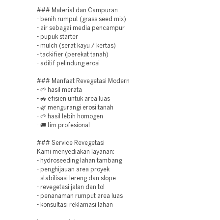
### Material dan Campuran
- benih rumput (grass seed mix)
- air sebagai media pencampur
- pupuk starter
- mulch (serat kayu / kertas)
- tackifier (perekat tanah)
- aditif pelindung erosi
### Manfaat Revegetasi Modern
- 🌱 hasil merata
- 🚜 efisien untuk area luas
- 🌿 mengurangi erosi tanah
- 🌱 hasil lebih homogen
- 🚚 tim profesional
### Service Revegetasi
Kami menyediakan layanan:
- hydroseeding lahan tambang
- penghijauan area proyek
- stabilisasi lereng dan slope
- revegetasi jalan dan tol
- penanaman rumput area luas
- konsultasi reklamasi lahan