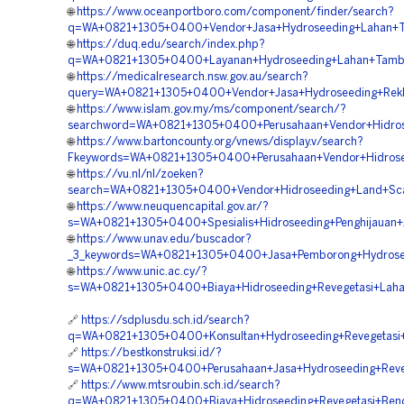
🌐
https://www.oceanportboro.com/component/finder/search?
q=WA+0821+1305+0400+Vendor+Jasa+Hydroseeding+Lahan+
🌐
https://duq.edu/search/index.php?
q=WA+0821+1305+0400+Layanan+Hydroseeding+Lahan+Tamb
🌐
https://medicalresearch.nsw.gov.au/search?
query=WA+0821+1305+0400+Vendor+Jasa+Hydroseeding+Re
🌐
https://www.islam.gov.my/ms/component/search/?
searchword=WA+0821+1305+0400+Perusahaan+Vendor+Hidro
🌐
https://www.bartoncounty.org/vnews/display.v/search?
Fkeywords=WA+0821+1305+0400+Perusahaan+Vendor+Hidros
🌐
https://vu.nl/nl/zoeken?
search=WA+0821+1305+0400+Vendor+Hidroseeding+Land+Sc
🌐
https://www.neuquencapital.gov.ar/?
s=WA+0821+1305+0400+Spesialis+Hidroseeding+Penghijauan
🌐
https://www.unav.edu/buscador?
_3_keywords=WA+0821+1305+0400+Jasa+Pemborong+Hydrose
🌐
https://www.unic.ac.cy/?
s=WA+0821+1305+0400+Biaya+Hidroseeding+Revegetasi+Lah
🔗
https://sdplusdu.sch.id/search?
q=WA+0821+1305+0400+Konsultan+Hydroseeding+Revegetas
🔗
https://bestkonstruksi.id/?
s=WA+0821+1305+0400+Perusahaan+Jasa+Hydroseeding+Reveg
🔗
https://www.mtsroubin.sch.id/search?
q=WA+0821+1305+0400+Biaya+Hidroseeding+Revegetasi+Be