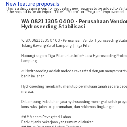
New feature proposals
This is a discussion group for requesting new features to be added to Vanta
if the request is for an import "Filter", "Macro", or "Program" improvement.
WA 0821 1305 0400 - Perusahaan Vendo
Hydroseeding Stabilisasi
📞 WA 0821 1305 0400 - Perusahaan Vendor Hydroseeding Stabil
Tulang Bawang Barat Lampung | Tiga Pillar
Hubungi segera Tiga Pillar untuk Info🌱 Jasa Hydroseeding Profes
Lampung
🌱 Hydroseeding adalah metode revegetasi dengan menyemprotk
benih ke lahan.
Hydroseeding membantu menutup permukaan tanah secara cepa
merata.
Di Lampung, kebutuhan jasa hydroseeding meningkat untuk proy
konstruksi, jalan tol, perumahan, dan reklamasi lingkungan.
### Macam Revegetasi Lahan
Berikut jenis pekerjaan yang umum dilakukan: