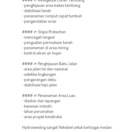
#### 🌱 Revegetasi Lahan Tambang
- penghijauan area bekas tambang
- stabilisasi tanah
- penanaman rumput cepat tumbuh
- pengendalian erosi
#### 🌱 Slope Protection
- mencegah longsor
- penguatan permukaan tanah
- penanaman di area miring
- kontrol aliran air hujan
#### 🌱 Penghijauan Bahu Jalan
- area jalan tol dan nasional
- estetika lingkungan
- pengurangan debu
- stabilisasi tepi jalan
#### 🌱 Penanaman Area Luas
- stadion dan lapangan
- kawasan industri
- lahan perumahan
- area proyek konstruksi
Hydroseeding sangat fleksibel untuk berbagai medan.