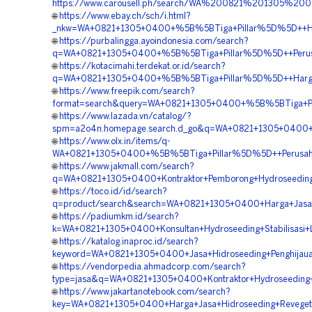
https://www.carousell.ph/search/WA%200821%201305
🌐
https://www.ebay.ch/sch/i.html?
_nkw=WA+0821+1305+0400+%5B%5BTiga+Pillar%5D%5D++Har
🌐
https://purbalingga.ayoindonesia.com/search?
q=WA+0821+1305+0400+%5B%5BTiga+Pillar%5D%5D++Perus
🌐
https://kotacimahi.terdekat.or.id/search?
q=WA+0821+1305+0400+%5B%5BTiga+Pillar%5D%5D++Harga
🌐
https://www.freepik.com/search?
format=search&query=WA+0821+1305+0400+%5B%5BTiga+Pil
🌐
https://www.lazada.vn/catalog/?
spm=a2o4n.homepage.search.d_go&q=WA+0821+1305+0400
🌐
https://www.olx.in/items/q-
WA+0821+1305+0400+%5B%5BTiga+Pillar%5D%5D++Perusahaa
🌐
https://www.jakmall.com/search?
q=WA+0821+1305+0400+Kontraktor+Pemborong+Hydroseedin
🌐
https://toco.id/id/search?
q=product/search&search=WA+0821+1305+0400+Harga+Jasa+
🌐
https://padiumkm.id/search?
k=WA+0821+1305+0400+Konsultan+Hydroseeding+Stabilisasi
🌐
https://katalog.inaproc.id/search?
keyword=WA+0821+1305+0400+Jasa+Hidroseeding+Penghija
🌐
https://vendorpedia.ahmadcorp.com/search?
type=jasa&q=WA+0821+1305+0400+Kontraktor+Hydroseeding
🌐
https://www.jakartanotebook.com/search?
key=WA+0821+1305+0400+Harga+Jasa+Hidroseeding+Revege