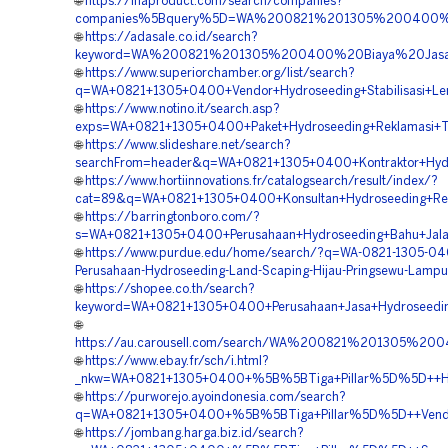
🌐
https://inaproduct.com/search/companies?
companies%5Bquery%5D=WA%200821%201305%200400%2
🌐
https://adasale.co.id/search?
keyword=WA%200821%201305%200400%20Biaya%20Jasa%
🌐
https://www.superiorchamber.org/list/search?
q=WA+0821+1305+0400+Vendor+Hydroseeding+Stabilisasi+Le
🌐
https://www.notino.it/search.asp?
exps=WA+0821+1305+0400+Paket+Hydroseeding+Reklamasi+
🌐
https://www.slideshare.net/search?
searchFrom=header&q=WA+0821+1305+0400+Kontraktor+Hydr
🌐
https://www.hortiinnovations.fr/catalogsearch/result/index/?
cat=89&q=WA+0821+1305+0400+Konsultan+Hydroseeding+Rev
🌐
https://barringtonboro.com/?
s=WA+0821+1305+0400+Perusahaan+Hydroseeding+Bahu+Jala
🌐
https://www.purdue.edu/home/search/?q=WA-0821-1305-04
Perusahaan-Hydroseeding-Land-Scaping-Hijau-Pringsewu-Lamp
🌐
https://shopee.co.th/search?
keyword=WA+0821+1305+0400+Perusahaan+Jasa+Hydroseedin
🌐
https://au.carousell.com/search/WA%200821%201305%2
🌐
https://www.ebay.fr/sch/i.html?
_nkw=WA+0821+1305+0400+%5B%5BTiga+Pillar%5D%5D++Har
🌐
https://purworejo.ayoindonesia.com/search?
q=WA+0821+1305+0400+%5B%5BTiga+Pillar%5D%5D++Vendor
🌐
https://jombang.harga.biz.id/search?