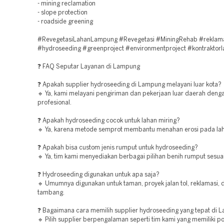
- mining reclamation
- slope protection
- roadside greening
#RevegetasiLahanLampung #Revegetasi #MiningRehab #reklama
#hydroseeding #greenproject #environmentproject #kontraktor
❓ FAQ Seputar Layanan di Lampung
❓ Apakah supplier hydroseeding di Lampung melayani luar kota?
🔹 Ya, kami melayani pengiriman dan pekerjaan luar daerah deng
profesional.
❓ Apakah hydroseeding cocok untuk lahan miring?
🔹 Ya, karena metode semprot membantu menahan erosi pada lah
❓ Apakah bisa custom jenis rumput untuk hydroseeding?
🔹 Ya, tim kami menyediakan berbagai pilihan benih rumput sesua
❓ Hydroseeding digunakan untuk apa saja?
🔹 Umumnya digunakan untuk taman, proyek jalan tol, reklamasi, 
tambang.
❓ Bagaimana cara memilih supplier hydroseeding yang tepat di
🔹 Pilih supplier berpengalaman seperti tim kami yang memiliki po