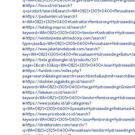
q=WA+0821+1305+0400+Harga+Jasa+Hidroseeding+Penghijau
🌐
https://toco.id/id/search?
q=product/search&search=WA+0821+1305+0400+Perusahaan
🌐
https://padiumkm.id/search?
k=WA+0821+1305+0400+Kontraktor+Pemborong+Hydroseeding+
🌐
https://katalog.inaproc.id/search?
keyword=WA+0821+1305+0400+Vendor+Kontraktor+Hydrosee
🌐
https://vendorpedia.ahmadcorp.com/search?
type=jasa&q=WA+0821+1305+0400+Perusahaan+Hidroseeding
🌐
https://www.jakartanotebook.com/search?
key=WA+0821+1305+0400+Perusahaan+Hidroseeding+Bahu+Ja
🌐
https://bela.gratisongkir.id/products/10?
page=1&cat=10&sq=WA+0821+1305+0400+Jasa+Hydroseeding
🌐
https://tanilink.com/index.php?
page=search&kategorisearch=searchberita&submit=search
🌐
https://dodolan.jogjakota.go.id/search?
keyword=WA+0821+1305+0400+Harga+Hydroseeding+Green+P
🌐
https://lakukan.co.id/search?
keyword=WA+0821+1305+0400+Vendor+Pemborong+Hidroseed
🌐
https://www.jualaku.id/all-categories?
q=WA+0821+1305+0400+Spesialis+Hydroseeding+Reklamasi+
🌐
https://www.pricebook.co.id/search?
keyword=WA+0821+1305+0400+Jasa+Pemborong+Hydroseedin
🌐
https://direktoriukm.com/search/?
q=WA+0821+1305+0400+Perusahaan+Vendor+Hydroseeding+Gr