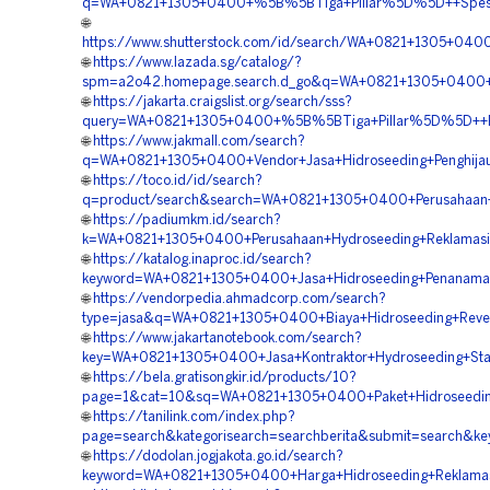
q=WA+0821+1305+0400+%5B%5BTiga+Pillar%5D%5D++Spesial
🌐
https://www.shutterstock.com/id/search/WA+0821+1305+04
🌐
https://www.lazada.sg/catalog/?
spm=a2o42.homepage.search.d_go&q=WA+0821+1305+0400+
🌐
https://jakarta.craigslist.org/search/sss?
query=WA+0821+1305+0400+%5B%5BTiga+Pillar%5D%5D++Per
🌐
https://www.jakmall.com/search?
q=WA+0821+1305+0400+Vendor+Jasa+Hidroseeding+Penghija
🌐
https://toco.id/id/search?
q=product/search&search=WA+0821+1305+0400+Perusahaan+
🌐
https://padiumkm.id/search?
k=WA+0821+1305+0400+Perusahaan+Hydroseeding+Reklamasi
🌐
https://katalog.inaproc.id/search?
keyword=WA+0821+1305+0400+Jasa+Hidroseeding+Penanama
🌐
https://vendorpedia.ahmadcorp.com/search?
type=jasa&q=WA+0821+1305+0400+Biaya+Hidroseeding+Reve
🌐
https://www.jakartanotebook.com/search?
key=WA+0821+1305+0400+Jasa+Kontraktor+Hydroseeding+Stab
🌐
https://bela.gratisongkir.id/products/10?
page=1&cat=10&sq=WA+0821+1305+0400+Paket+Hidroseedin
🌐
https://tanilink.com/index.php?
page=search&kategorisearch=searchberita&submit=search&
🌐
https://dodolan.jogjakota.go.id/search?
keyword=WA+0821+1305+0400+Harga+Hidroseeding+Reklama