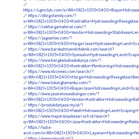
🔗
https://ugmclub.com/s=WA+0821+1305+0400+Biaya+Hidrose
🔗
https://dlingofamily.com/?
s=WA+0821+1305+0400+Kontraktor+Hydroseeding+Revegetas
🔗
https://cekhargamaterial.com/?
s=WA+0821+1305+0400+Vendor+Hidroseeding+Stabilisasi+Le
🔗
https://jagoanlas.com/?
s=WA+0821+1305+0400+Harga+Jasa+Hydroseeding+Land+Sca
🔗
https://www.barokahmandiriteknik.com/search?
q=WA+0821+1305+0400+Spesialis+Hydroseeding+Land+Scapi
🔗
https://www.bengkelashastakarya.com/?
s=WA+0821+1305+0400+Kontraktor+Pemborong+Hidroseeding+
🔗
https://www.nbcnews.com/search/?
q=WA+0821+1305+0400+Harga+Hidroseeding+Revegetasi+Be
🔗
https://www.tukangtamanku.com/?
s=WA+0821+1305+0400+Biaya+Jasa+Hidroseeding+Land+Scap
🔗
https://www.jasarenovasibangun.com/?
s=WA+0821+1305+0400+Vendor+Kontraktor+Hidroseeding+Ba
🔗
https://produkdanjasa.my.id/?
s=WA+0821+1305+0400+Paket+Hidroseeding+Land+Scaping+Hi
🔗
https://www.mapersissukasari.sch.id/search?
q=WA+0821+1305+0400+Jasa+Kontraktor+Hidroseeding+Rekl
🔗
https://suba-
arch.com/s=WA+0821+1305+0400+Layanan+Hydroseeding+P
🔗
https://www.saprodi.id/?