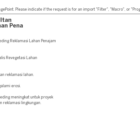
ePoint. Please indicate if the request is for an import "Filter", "Macro", or "P
ltan
han Pena
eding Reklamasi Lahan Penajam
alis Revegetasi Lahan
dan reklamasi lahan.
alami erosi.
eeding meningkat untuk proyek
an reklamasi lingkungan.
: