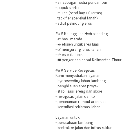
- air sebagai media pencampur
- pupuk starter
- mulch (serat kayu / kertas)
- tackifier (perekat tanah)
- aditif pelindung erosi
### Keunggulan Hydroseeding
- 🌱 hasil merata
- 🚜 efisien untuk area luas
- 🌿 mengurangi erosi tanah
- 🌱 estetika baik
- 🚚 pengerjaan cepat Kalimantan Timur
### Service Revegetasi
Kami menyediakan layanan:
- hydroseeding lahan tambang
- penghijauan area proyek
- stabilisasi lereng dan slope
- revegetasi jalan dan tol
- penanaman rumput area luas
- konsultasi reklamasi lahan
Layanan untuk:
- perusahaan tambang
- kontraktor jalan dan infrastruktur