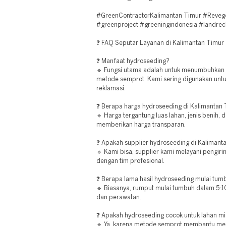
#GreenContractorKalimantan Timur #Revege
#greenproject #greeningindonesia #landrec
❓ FAQ Seputar Layanan di Kalimantan Timur
❓ Manfaat hydroseeding?
🔹 Fungsi utama adalah untuk menumbuhkan
metode semprot. Kami sering digunakan unt
reklamasi.
❓ Berapa harga hydroseeding di Kalimantan
🔹 Harga tergantung luas lahan, jenis benih, 
memberikan harga transparan.
❓ Apakah supplier hydroseeding di Kalimanta
🔹 Kami bisa, supplier kami melayani pengir
dengan tim profesional.
❓ Berapa lama hasil hydroseeding mulai tum
🔹 Biasanya, rumput mulai tumbuh dalam 5-10
dan perawatan.
❓ Apakah hydroseeding cocok untuk lahan mi
🔹 Ya, karena metode semprot membantu men