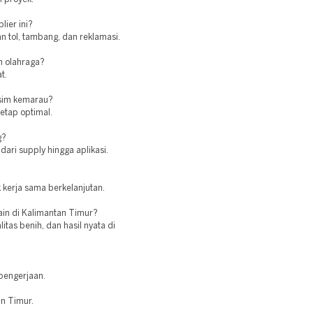
lier ini?
n tol, tambang, dan reklamasi.
n olahraga?
t.
usim kemarau?
tetap optimal.
g?
dari supply hingga aplikasi.
 kerja sama berkelanjutan.
lain di Kalimantan Timur?
as benih, dan hasil nyata di
pengerjaan.
an Timur.