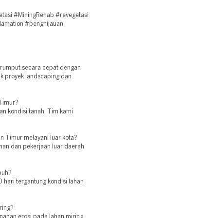
tasi #MiningRehab #revegetasi
lamation #penghijauan
 rumput secara cepat dengan
uk proyek landscaping dan
 Timur?
dan kondisi tanah. Tim kami
n Timur melayani luar kota?
iman dan pekerjaan luar daerah
buh?
 hari tergantung kondisi lahan
ring?
ahan erosi pada lahan miring.