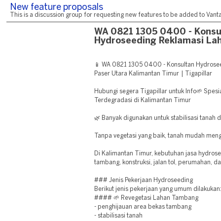
New feature proposals
This is a discussion group for requesting new features to be added to Vantag
WA 0821 1305 0400 - Konsu
Hydroseeding Reklamasi La
📱 WA 0821 1305 0400 - Konsultan Hydrose
Paser Utara Kalimantan Timur | Tigapillar
Hubungi segera Tigapillar untuk Info🌱 Spesi
Terdegradasi di Kalimantan Timur
🌿 Banyak digunakan untuk stabilisasi tanah 
Tanpa vegetasi yang baik, tanah mudah meng
Di Kalimantan Timur, kebutuhan jasa hydros
tambang, konstruksi, jalan tol, perumahan, d
### Jenis Pekerjaan Hydroseeding
Berikut jenis pekerjaan yang umum dilakukan
#### 🌱 Revegetasi Lahan Tambang
- penghijauan area bekas tambang
- stabilisasi tanah