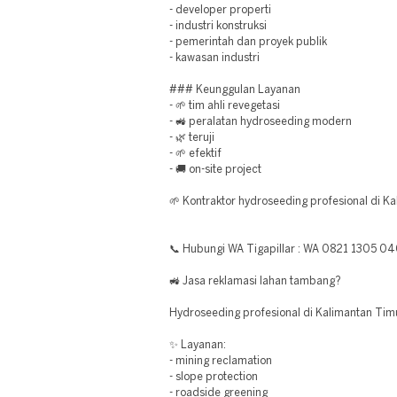
- developer properti
- industri konstruksi
- pemerintah dan proyek publik
- kawasan industri
### Keunggulan Layanan
- 🌱 tim ahli revegetasi
- 🚜 peralatan hydroseeding modern
- 🌿 teruji
- 🌱 efektif
- 🚚 on-site project
🌱 Kontraktor hydroseeding profesional di K
📞 Hubungi WA Tigapillar : WA 0821 1305 0
🚜 Jasa reklamasi lahan tambang?
Hydroseeding profesional di Kalimantan Tim
✨ Layanan:
- mining reclamation
- slope protection
- roadside greening