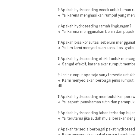
❓ Apakah hydroseeding cocok untuk taman 
🔹 Ya, karena menghasilkan rumput yang mer
❓ Apakah hydroseeding ramah lingkungan?
🔹 Ya, karena menggunakan benih dan pupuk 
❓ Apakah bisa konsultasi sebelum mengguna
🔹 Ya, tim kami menyediakan konsultasi gratis.
❓ Apakah hydroseeding efektif untuk menceg
🔹 Sangat efektif, karena akar rumput memb
❓ Jenis rumput apa saja yang tersedia untuk
🔹 Kami menyediakan berbagai jenis rumput 
dll.
❓ Apakah hydroseeding membutuhkan peraw
🔹 Ya, seperti penyiraman rutin dan pemupuk
❓ Apakah hydroseeding tahan terhadap huja
🔹 Ya, terutama jika sudah mulai berakar den
❓ Apakah tersedia berbagai paket hydroseed
🔹 Kami menyediakan paket sesuai kebutuhan