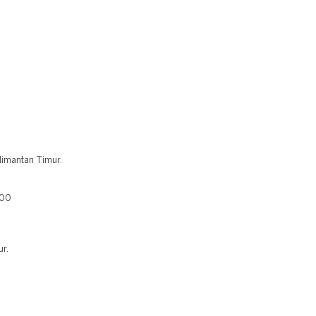
alimantan Timur.
400
ur.