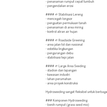
- penanaman rumput cepat tumbuh
- pengendalian erosi
#### 🌱 Stabilisasi Lereng
- mencegah longsor
- penguatan permukaan tanah
- penanaman di area miring
- kontrol aliran air hujan
#### 🌱 Roadside Greening
- area jalan tol dan nasional
- estetika lingkungan
- pengurangan debu
- stabilisasi tepi jalan
#### 🌱 Large Area Seeding
- stadion dan lapangan
- kawasan industri
- lahan perumahan
- area proyek konstruksi
Hydroseeding sangat fleksibel untuk berbag
### Komponen Hydroseeding
- benih rumput (grass seed mix)