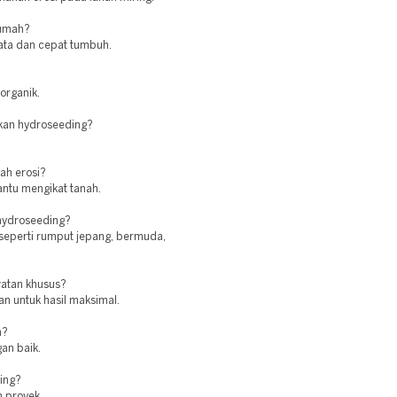
rumah?
ata dan cepat tumbuh.
organik.
kan hydroseeding?
ah erosi?
antu mengikat tanah.
 hydroseeding?
seperti rumput jepang, bermuda,
atan khusus?
an untuk hasil maksimal.
n?
gan baik.
ing?
 proyek.