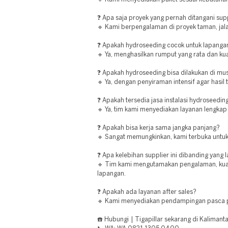
❓ Apa saja proyek yang pernah ditangani supp
🔹 Kami berpengalaman di proyek taman, jala
❓ Apakah hydroseeding cocok untuk lapanga
🔹 Ya, menghasilkan rumput yang rata dan kua
❓ Apakah hydroseeding bisa dilakukan di m
🔹 Ya, dengan penyiraman intensif agar hasil 
❓ Apakah tersedia jasa instalasi hydroseedin
🔹 Ya, tim kami menyediakan layanan lengkap 
❓ Apakah bisa kerja sama jangka panjang?
🔹 Sangat memungkinkan, kami terbuka untuk
❓ Apa kelebihan supplier ini dibanding yang 
🔹 Tim kami mengutamakan pengalaman, kualit
lapangan.
❓ Apakah ada layanan after sales?
🔹 Kami menyediakan pendampingan pasca 
☎️ Hubungi | Tigapillar sekarang di Kalimant