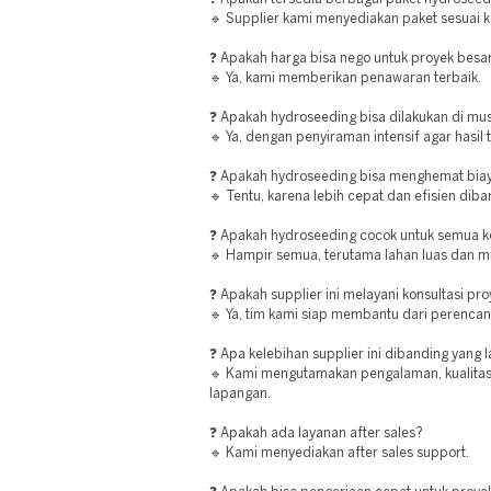
🔹 Supplier kami menyediakan paket sesuai 
❓ Apakah harga bisa nego untuk proyek besa
🔹 Ya, kami memberikan penawaran terbaik.
❓ Apakah hydroseeding bisa dilakukan di m
🔹 Ya, dengan penyiraman intensif agar hasil 
❓ Apakah hydroseeding bisa menghemat bia
🔹 Tentu, karena lebih cepat dan efisien di
❓ Apakah hydroseeding cocok untuk semua ko
🔹 Hampir semua, terutama lahan luas dan mi
❓ Apakah supplier ini melayani konsultasi pr
🔹 Ya, tim kami siap membantu dari perencan
❓ Apa kelebihan supplier ini dibanding yang 
🔹 Kami mengutamakan pengalaman, kualitas b
lapangan.
❓ Apakah ada layanan after sales?
🔹 Kami menyediakan after sales support.