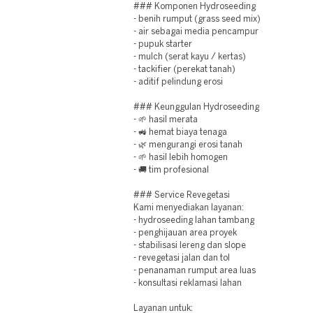
### Komponen Hydroseeding
- benih rumput (grass seed mix)
- air sebagai media pencampur
- pupuk starter
- mulch (serat kayu / kertas)
- tackifier (perekat tanah)
- aditif pelindung erosi
### Keunggulan Hydroseeding
- 🌱 hasil merata
- 🚜 hemat biaya tenaga
- 🌿 mengurangi erosi tanah
- 🌱 hasil lebih homogen
- 🚚 tim profesional
### Service Revegetasi
Kami menyediakan layanan:
- hydroseeding lahan tambang
- penghijauan area proyek
- stabilisasi lereng dan slope
- revegetasi jalan dan tol
- penanaman rumput area luas
- konsultasi reklamasi lahan
Layanan untuk: