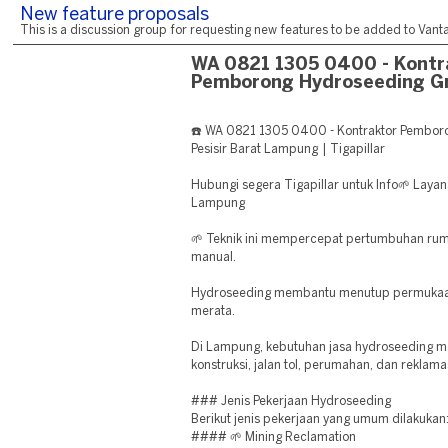
New feature proposals
This is a discussion group for requesting new features to be added to Vantag
WA 0821 1305 0400 - Kontr
Pemborong Hydroseeding G
☎️ WA 0821 1305 0400 - Kontraktor Pemboro
Pesisir Barat Lampung | Tigapillar
Hubungi segera Tigapillar untuk Info🌱 Laya
Lampung
🌱 Teknik ini mempercepat pertumbuhan ru
manual.
Hydroseeding membantu menutup permukaan
merata.
Di Lampung, kebutuhan jasa hydroseeding m
konstruksi, jalan tol, perumahan, dan reklama
### Jenis Pekerjaan Hydroseeding
Berikut jenis pekerjaan yang umum dilakukan
#### 🌱 Mining Reclamation