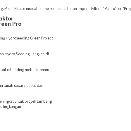
ePoint. Please indicate if the request is for an import "Filter", "Macro", or "P
aktor
reen Pro
ng Hydroseeding Green Project
nan Hydro Seeding Lengkap di
mput dibanding metode tanam
 tanah secara cepat dan
eningkat untuk proyek tambang,
si lingkungan.
: