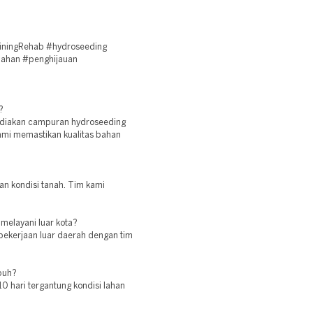
iningRehab #hydroseeding
lahan #penghijauan
?
ediakan campuran hydroseeding
ami memastikan kualitas bahan
dan kondisi tanah. Tim kami
melayani luar kota?
pekerjaan luar daerah dengan tim
buh?
 hari tergantung kondisi lahan