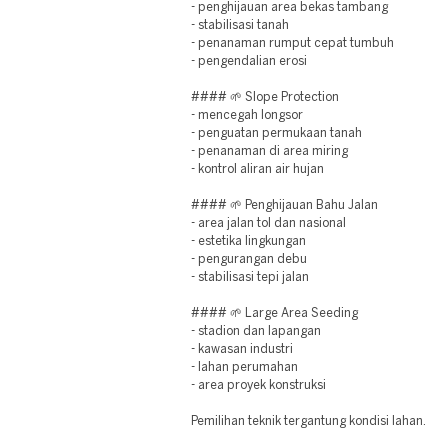
- penghijauan area bekas tambang
- stabilisasi tanah
- penanaman rumput cepat tumbuh
- pengendalian erosi
#### 🌱 Slope Protection
- mencegah longsor
- penguatan permukaan tanah
- penanaman di area miring
- kontrol aliran air hujan
#### 🌱 Penghijauan Bahu Jalan
- area jalan tol dan nasional
- estetika lingkungan
- pengurangan debu
- stabilisasi tepi jalan
#### 🌱 Large Area Seeding
- stadion dan lapangan
- kawasan industri
- lahan perumahan
- area proyek konstruksi
Pemilihan teknik tergantung kondisi lahan.