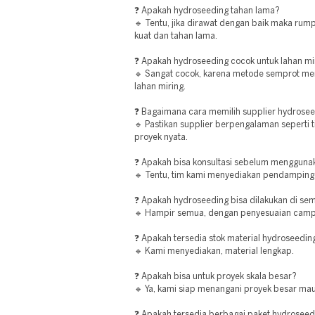
❓ Apakah hydroseeding tahan lama?
🔹 Tentu, jika dirawat dengan baik maka ru
kuat dan tahan lama.
❓ Apakah hydroseeding cocok untuk lahan mi
🔹 Sangat cocok, karena metode semprot m
lahan miring.
❓ Bagaimana cara memilih supplier hydrose
🔹 Pastikan supplier berpengalaman seperti t
proyek nyata.
❓ Apakah bisa konsultasi sebelum mengguna
🔹 Tentu, tim kami menyediakan pendampinga
❓ Apakah hydroseeding bisa dilakukan di sem
🔹 Hampir semua, dengan penyesuaian campu
❓ Apakah tersedia stok material hydroseedi
🔹 Kami menyediakan, material lengkap.
❓ Apakah bisa untuk proyek skala besar?
🔹 Ya, kami siap menangani proyek besar mau
❓ Apakah tersedia berbagai paket hydroseed