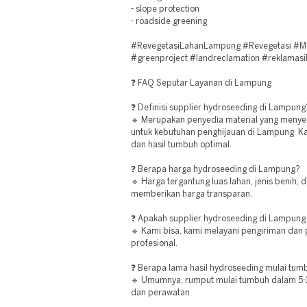
- slope protection
- roadside greening
#RevegetasiLahanLampung #Revegetasi #M
#greenproject #landreclamation #reklamasi
❓ FAQ Seputar Layanan di Lampung
❓ Definisi supplier hydroseeding di Lampung
🔹 Merupakan penyedia material yang meny
untuk kebutuhan penghijauan di Lampung. K
dan hasil tumbuh optimal.
❓ Berapa harga hydroseeding di Lampung?
🔹 Harga tergantung luas lahan, jenis benih, 
memberikan harga transparan.
❓ Apakah supplier hydroseeding di Lampung 
🔹 Kami bisa, kami melayani pengiriman dan 
profesional.
❓ Berapa lama hasil hydroseeding mulai tum
🔹 Umumnya, rumput mulai tumbuh dalam 5-10
dan perawatan.