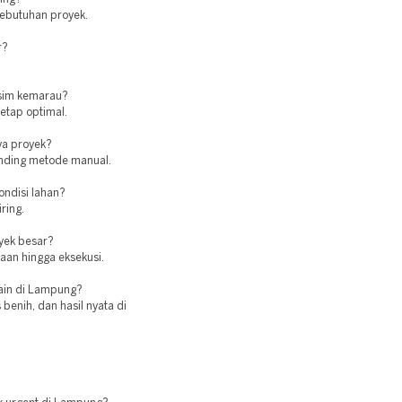
kebutuhan proyek.
r?
usim kemarau?
tetap optimal.
ya proyek?
banding metode manual.
ndisi lahan?
ring.
oyek besar?
aan hingga eksekusi.
lain di Lampung?
enih, dan hasil nyata di