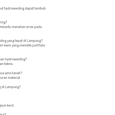
mput hydroseeding dapat tumbuh
ring?
embantu menahan erosi pada
eding yang tepat di Lampung?
im kami yang memiliki portfolio
kan hydroseeding?
n teknis.
ua jenis tanah?
ran material.
ng di Lampung?
pun kecil.
ing?