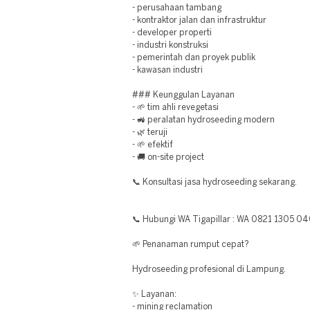
- perusahaan tambang
- kontraktor jalan dan infrastruktur
- developer properti
- industri konstruksi
- pemerintah dan proyek publik
- kawasan industri
### Keunggulan Layanan
- 🌱 tim ahli revegetasi
- 🚜 peralatan hydroseeding modern
- 🌿 teruji
- 🌱 efektif
- 🚚 on-site project
📞 Konsultasi jasa hydroseeding sekarang.
📞 Hubungi WA Tigapillar : WA 0821 1305 0
🌱 Penanaman rumput cepat?
Hydroseeding profesional di Lampung.
✨ Layanan:
- mining reclamation