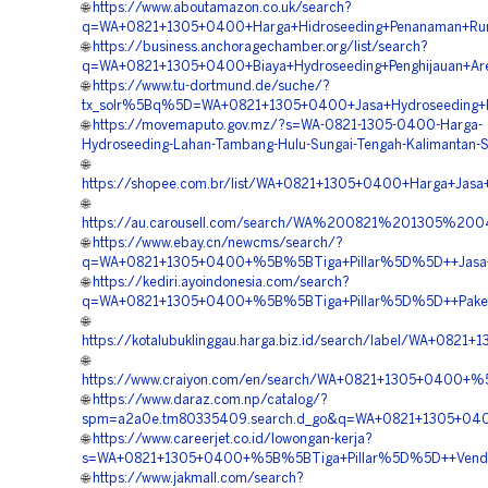
🌐
https://www.aboutamazon.co.uk/search?
q=WA+0821+1305+0400+Harga+Hidroseeding+Penanaman+Rump
🌐
https://business.anchoragechamber.org/list/search?
q=WA+0821+1305+0400+Biaya+Hydroseeding+Penghijauan+Are
🌐
https://www.tu-dortmund.de/suche/?
tx_solr%5Bq%5D=WA+0821+1305+0400+Jasa+Hydroseeding+Re
🌐
https://movemaputo.gov.mz/?s=WA-0821-1305-0400-Harga-
Hydroseeding-Lahan-Tambang-Hulu-Sungai-Tengah-Kalimantan-S
🌐
https://shopee.com.br/list/WA+0821+1305+0400+Harga+Jasa+
🌐
https://au.carousell.com/search/WA%200821%201305%2
🌐
https://www.ebay.cn/newcms/search/?
q=WA+0821+1305+0400+%5B%5BTiga+Pillar%5D%5D++Jasa+Kont
🌐
https://kediri.ayoindonesia.com/search?
q=WA+0821+1305+0400+%5B%5BTiga+Pillar%5D%5D++Paket+Hi
🌐
https://kotalubuklinggau.harga.biz.id/search/label/WA+0
🌐
https://www.craiyon.com/en/search/WA+0821+1305+0400+%5
🌐
https://www.daraz.com.np/catalog/?
spm=a2a0e.tm80335409.search.d_go&q=WA+0821+1305+0400+
🌐
https://www.careerjet.co.id/lowongan-kerja?
s=WA+0821+1305+0400+%5B%5BTiga+Pillar%5D%5D++Vendor+
🌐
https://www.jakmall.com/search?