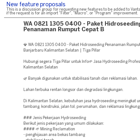
New feature proposals
This is a discussion group for requesting new features to be added to Vanta
if the request is for an import "Filter", "Macro", or "Program" improvement.
WA 0821 1305 0400 - Paket Hidroseedin
Penanaman Rumput Cepat B
💎 WA 0821 1305 0400 - Paket Hidroseeding Penanaman Rumpu
Banjarbaru Kalimantan Selatan | Tiga Pillar
Hubungi segera Tiga Pillar untuk Info🌱 Jasa Hydroseeding Profes
Kalimantan Selatan
🌿 Banyak digunakan untuk stabilisasi tanah dan reklamasi lahan.
Lahan terbuka rentan longsor dan degradasi lingkungan.
Di Kalimantan Selatan, kebutuhan jasa hydroseeding meningkat u
tambang, konstruksi, jalan tol, perumahan, dan reklamasi lingkung
### Jenis Pekerjaan Hydroseeding
Berikut jenis pekerjaan yang umum dilakukan:
#### 🌱 Mining Reclamation
- penghijauan area bekas tambang