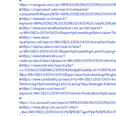
🌐
https://ruangjual.com/cari/WA%200821%201305%20040
🌐
https://inaproduct.com/search/companies?
companies%5Bquery%5D=WA%200821%201305%200400%20Sp
🌐
https://adasale.co.id/search?
keyword=WA%200821%201305%200400%20Jasa%20Kontrak
🌐
https://www.parramattachamber.com.au/list/search?
q=WA+0821+1305+0400+Biaya+Hydroseeding+Bahu+Jalan+Tol+
🌐
https://www.sewa-
apartemen.net/search/WA+0821+1305+0400+Konsultan+Hydro
🌐
https://alphacoders.com/search/view?
q=WA+0821+1305+0400+Biaya+Hydroseeding+Land+Scaping+Hi
🌐
https://adamstuenretro.no/?
route=product/search&search=WA+0821+1305+0400+Ahli+Hyd
🌐
https://www.nmt.edu/search.php?
cx=010643251835841216931%3Axdpjttfxqhk&cof=FORID%3A
8&q=WA+0821+1305+0400+Biaya+Jasa+Hydroseeding+Penghija
🌐
https://www.carlstadtnj.us/search?q=WA-0821-1305-0400-Kon
Pemborong-Hydroseeding-Land-Scaping-Hijau-Balangan-Kaliman
🌐
https://shopee.co.id/search?
keyword=WA+0821+1305+0400+Vendor+Kontraktor+Hydroseedin
🌐
https://ca.carousell.com/search/WA%200821%201305%
🌐
https://www.ebay.com.au/sch/i.html?
_nkw=WA+0821+1305+0400+%5B%5BTiga+Pillar%5D%5D++Paket