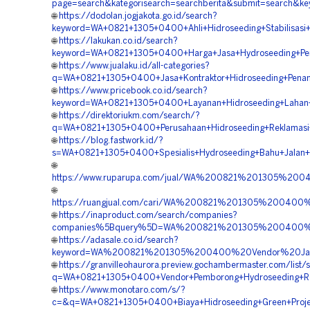
page=search&kategorisearch=searchberita&submit=search&
🌐
https://dodolan.jogjakota.go.id/search?
keyword=WA+0821+1305+0400+Ahli+Hidroseeding+Stabilisasi+
🌐
https://lakukan.co.id/search?
keyword=WA+0821+1305+0400+Harga+Jasa+Hydroseeding+Pen
🌐
https://www.jualaku.id/all-categories?
q=WA+0821+1305+0400+Jasa+Kontraktor+Hidroseeding+Penan
🌐
https://www.pricebook.co.id/search?
keyword=WA+0821+1305+0400+Layanan+Hidroseeding+Lahan+
🌐
https://direktoriukm.com/search/?
q=WA+0821+1305+0400+Perusahaan+Hidroseeding+Reklamasi+
🌐
https://blog.fastwork.id/?
s=WA+0821+1305+0400+Spesialis+Hydroseeding+Bahu+Jalan+T
🌐
https://www.ruparupa.com/jual/WA%200821%201305%20
🌐
https://ruangjual.com/cari/WA%200821%201305%20040
🌐
https://inaproduct.com/search/companies?
companies%5Bquery%5D=WA%200821%201305%200400%20
🌐
https://adasale.co.id/search?
keyword=WA%200821%201305%200400%20Vendor%20Jasa%
🌐
https://granvilleohaurora.preview.gochambermaster.com/list/
q=WA+0821+1305+0400+Vendor+Pemborong+Hydroseeding+Rek
🌐
https://www.monotaro.com/s/?
c=&q=WA+0821+1305+0400+Biaya+Hidroseeding+Green+Projec