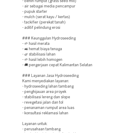
- benih rumput (grass seed mix)
- air sebagai media pencampur
- pupuk starter
- mulch (serat kayu / kertas)
- tackifier (perekat tanah)
- aditif pelindung erosi
### Keunggulan Hydroseeding
- 🌱 hasil merata
- 🚜 hemat biaya tenaga
- 🌿 stabilisasi lahan
- 🌱 hasil lebih homogen
- 🚚 pengerjaan cepat Kalimantan Selatan
### Layanan Jasa Hydroseeding
Kami menyediakan layanan:
- hydroseeding lahan tambang
- penghijauan area proyek
- stabilisasi lereng dan slope
- revegetasi jalan dan tol
- penanaman rumput area luas
- konsultasi reklamasi lahan
Layanan untuk:
- perusahaan tambang