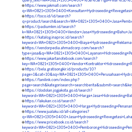
query_text=WA+0821+1305+0400+%5B%5BTiga+Pillar%5D%5D+
🌐
https://www.jakmall.com/search?
q=WA+0821+1305+0400+Konsultan+Hydroseeding+Revegetasi+
🌐
https://toco.id/id/search?
q=product/search&search=WA+0821+1305+0400+Jasa+Pembor
🌐
https://padiumkm.id/search?
k=WA+0821+1305+0400+Vendor+Jasa+Hydroseeding+Bahu+Jala
🌐
https://katalog.inaproc.id/search?
keyword=WA+0821+1305+0400+Biaya+Hydroseeding+Reklamasi
🌐
https://vendorpedia.ahmadcorp.com/search?
type=jasa&q=WA+0821+1305+0400+Layanan+Hidroseeding+Pe
🌐
https://www.jakartanotebook.com/search?
key=WA+0821+1305+0400+Vendor+Kontraktor+Hidroseeding+Re
🌐
https://bela.gratisongkir.id/products/10?
page=1&cat=10&sq=WA+0821+1305+0400+Perusahaan+Hydrose
🌐
https://tanilink.com/index.php?
page=search&kategorisearch=searchberita&submit=search&k
🌐
https://dodolan.jogjakota.go.id/search?
keyword=WA+0821+1305+0400+Harga+Jasa+Hidroseeding+Bahu
🌐
https://lakukan.co.id/search?
keyword=WA+0821+1305+0400+Harga+Hydroseeding+Penanama
🌐
https://www.jualaku.id/all-categories?
q=WA+0821+1305+0400+Jasa+Hydroseeding+Revegetasi+Lahan
🌐
https://www.pricebook.co.id/search?
keyword=WA+0821+1305+0400+Pemborong+Hidroseeding+Pengh