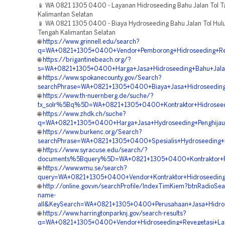
📱 WA 0821 1305 0400 - Layanan Hidroseeding Bahu Jalan Tol 
Kalimantan Selatan
📱 WA 0821 1305 0400 - Biaya Hydroseeding Bahu Jalan Tol Hul
Tengah Kalimantan Selatan
🌐
https://www.grinnell.edu/search?
q=WA+0821+1305+0400+Vendor+Pemborong+Hidroseeding+Rekl
🌐
https://brigantinebeach.org/?
s=WA+0821+1305+0400+Harga+Jasa+Hidroseeding+Bahu+Jalan
🌐
https://www.spokanecounty.gov/Search?
searchPhrase=WA+0821+1305+0400+Biaya+Jasa+Hidroseeding
🌐
https://www.th-nuernberg.de/suche/?
tx_solr%5Bq%5D=WA+0821+1305+0400+Kontraktor+Hidroseed
🌐
https://www.zhdk.ch/suche?
q=WA+0821+1305+0400+Harga+Jasa+Hydroseeding+Penghijaua
🌐
https://www.burkenc.org/Search?
searchPhrase=WA+0821+1305+0400+Spesialis+Hydroseeding+R
🌐
https://www.syracuse.edu/search/?
documents%5Bquery%5D=WA+0821+1305+0400+Kontraktor+Pem
🌐
https://www.wmu.se/search?
query=WA+0821+1305+0400+Vendor+Kontraktor+Hidroseeding+
🌐
http://online.gov.vn/searchProfile/IndexTimKiem?btnRadioSe
name-
all&KeySearch=WA+0821+1305+0400+Perusahaan+Jasa+Hidrose
🌐
https://www.harringtonparknj.gov/search-results?
q=WA+0821+1305+0400+Vendor+Hidroseeding+Revegetasi+Laha