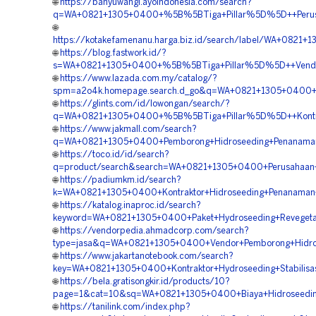
🌐
https://banyuwangi.ayoindonesia.com/search?
q=WA+0821+1305+0400+%5B%5BTiga+Pillar%5D%5D++Perusahaa
🌐
https://kotakefamenanu.harga.biz.id/search/label/WA+082
🌐
https://blog.fastwork.id/?
s=WA+0821+1305+0400+%5B%5BTiga+Pillar%5D%5D++Vendor+H
🌐
https://www.lazada.com.my/catalog/?
spm=a2o4k.homepage.search.d_go&q=WA+0821+1305+0400+%5
🌐
https://glints.com/id/lowongan/search/?
q=WA+0821+1305+0400+%5B%5BTiga+Pillar%5D%5D++Kontrakt
🌐
https://www.jakmall.com/search?
q=WA+0821+1305+0400+Pemborong+Hidroseeding+Penanaman+
🌐
https://toco.id/id/search?
q=product/search&search=WA+0821+1305+0400+Perusahaan+
🌐
https://padiumkm.id/search?
k=WA+0821+1305+0400+Kontraktor+Hidroseeding+Penanaman+
🌐
https://katalog.inaproc.id/search?
keyword=WA+0821+1305+0400+Paket+Hydroseeding+Revegetas
🌐
https://vendorpedia.ahmadcorp.com/search?
type=jasa&q=WA+0821+1305+0400+Vendor+Pemborong+Hidros
🌐
https://www.jakartanotebook.com/search?
key=WA+0821+1305+0400+Kontraktor+Hydroseeding+Stabilisas
🌐
https://bela.gratisongkir.id/products/10?
page=1&cat=10&sq=WA+0821+1305+0400+Biaya+Hidroseeding
🌐
https://tanilink.com/index.php?