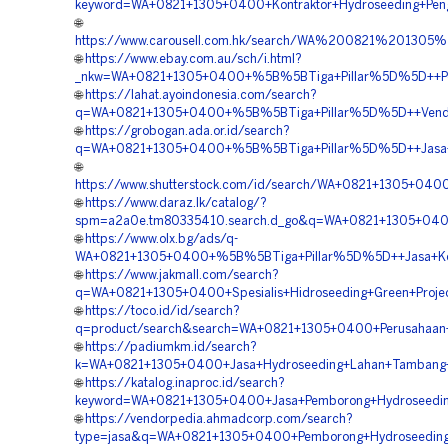
keyword=WA+0821+1305+0400+Kontraktor+Hydroseeding+Pengh
🌐
https://www.carousell.com.hk/search/WA%200821%2013
🌐
https://www.ebay.com.au/sch/i.html?
_nkw=WA+0821+1305+0400+%5B%5BTiga+Pillar%5D%5D++Perus
🌐
https://lahat.ayoindonesia.com/search?
q=WA+0821+1305+0400+%5B%5BTiga+Pillar%5D%5D++Vendor+
🌐
https://grobogan.ada.or.id/search?
q=WA+0821+1305+0400+%5B%5BTiga+Pillar%5D%5D++Jasa+Pem
🌐
https://www.shutterstock.com/id/search/WA+0821+1305+040
🌐
https://www.daraz.lk/catalog/?
spm=a2a0e.tm80335410.search.d_go&q=WA+0821+1305+0400+
🌐
https://www.olx.bg/ads/q-
WA+0821+1305+0400+%5B%5BTiga+Pillar%5D%5D++Jasa+Kontra
🌐
https://www.jakmall.com/search?
q=WA+0821+1305+0400+Spesialis+Hidroseeding+Green+Projec
🌐
https://toco.id/id/search?
q=product/search&search=WA+0821+1305+0400+Perusahaan+Ve
🌐
https://padiumkm.id/search?
k=WA+0821+1305+0400+Jasa+Hydroseeding+Lahan+Tambang+H
🌐
https://katalog.inaproc.id/search?
keyword=WA+0821+1305+0400+Jasa+Pemborong+Hydroseeding+
🌐
https://vendorpedia.ahmadcorp.com/search?
type=jasa&q=WA+0821+1305+0400+Pemborong+Hydroseeding+G