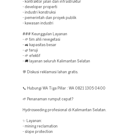
- kontraktor jalan dan infrastruktur
- developer properti
- industri konstruksi
- pemerintah dan proyek publik
- kawasan industri
### Keunggulan Layanan
- 🌱 tim ahli revegetasi
- 🚜 kapasitas besar
- 🌿 teruji
- 🌱 efektif
- 🚚 layanan seluruh Kalimantan Selatan
💬 Diskusi reklamasi lahan gratis.
📞 Hubungi WA Tiga Pillar : WA 0821 1305 0400
🌱 Penanaman rumput cepat?
Hydroseeding profesional di Kalimantan Selatan.
✨ Layanan:
- mining reclamation
- slope protection