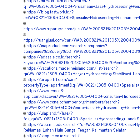
🌐
https://direktoriukm.com/search/?
q=WA+0821+1305+0400+Perusahaan+Jasa+Hydroseeding+Pena
🌐
https://blog.fastwork.id/?
s=WA+0821+1305+0400+Spesialis+Hidroseeding+Penanaman+R
🌐
https://www.ruparupa.com/jual/WA%200821%201305%20
🌐
https://ruangjual.com/cari/WA%200821%201305%20040
🌐
https://inaproduct.com/search/companies?
companies%5Bquery%5D=WA%200821%201305%200400%20
🌐
https://adasale.co.id/search?
keyword=WA%200821%201305%200400%20Pemborong%20Hy
🌐
https://vacations.madelineisland.com/list/search?
q=WA+0821+1305+0400+Harga+Hydroseeding+Stabilisasi+Lere
🌐
https://properti1.com/cari?
propertyType=apartment&q=WA+0821+1305+0400+Spesialis+H
🌐
https://www.lemon8-
app.com/discover/WA+0821+1305+0400+Konsultan+Hidroseedi
🌐
https://www.conejochamber.org/members/search?
q=WA+0821+1305+0400+Vendor+Jasa+Hydroseeding+Green+Pro
🌐
https://ulapland.fi/hae/?
fdk_q=WA+0821+1305+0400+Spesialis+Hydroseeding+Land+Sca
🌐
https://web.mit.edu/search/?q=WA-0821-1305-0400-Jasa-Hy
Reklamasi-Lahan-Hulu-Sungai-Tengah-Kalimantan-Selatan
🌐
https://shopee.co.id/search?