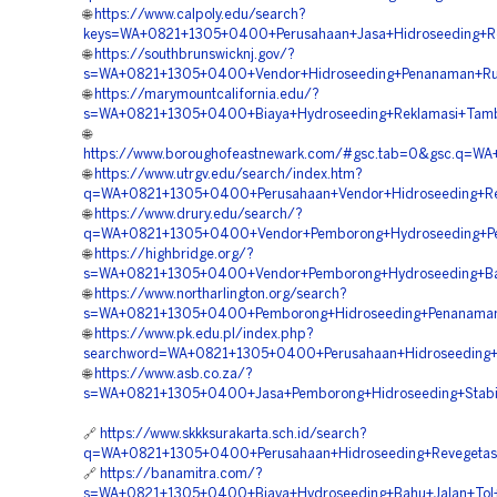
🌐
https://www.calpoly.edu/search?
keys=WA+0821+1305+0400+Perusahaan+Jasa+Hidroseeding+Rev
🌐
https://southbrunswicknj.gov/?
s=WA+0821+1305+0400+Vendor+Hidroseeding+Penanaman+Rum
🌐
https://marymountcalifornia.edu/?
s=WA+0821+1305+0400+Biaya+Hydroseeding+Reklamasi+Tamba
🌐
https://www.boroughofeastnewark.com/#gsc.tab=0&gsc.q=WA
🌐
https://www.utrgv.edu/search/index.htm?
q=WA+0821+1305+0400+Perusahaan+Vendor+Hidroseeding+Rek
🌐
https://www.drury.edu/search/?
q=WA+0821+1305+0400+Vendor+Pemborong+Hydroseeding+Pe
🌐
https://highbridge.org/?
s=WA+0821+1305+0400+Vendor+Pemborong+Hydroseeding+Bahu
🌐
https://www.northarlington.org/search?
s=WA+0821+1305+0400+Pemborong+Hidroseeding+Penanaman+
🌐
https://www.pk.edu.pl/index.php?
searchword=WA+0821+1305+0400+Perusahaan+Hidroseeding+Re
🌐
https://www.asb.co.za/?
s=WA+0821+1305+0400+Jasa+Pemborong+Hidroseeding+Stabilis
🔗
https://www.skkksurakarta.sch.id/search?
q=WA+0821+1305+0400+Perusahaan+Hidroseeding+Revegetasi
🔗
https://banamitra.com/?
s=WA+0821+1305+0400+Biaya+Hydroseeding+Bahu+Jalan+Tol+B