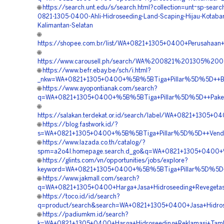
🌐
https://search.unt.edu/s/search.html?collection=unt~sp-sea
0821-1305-0400-Ahli-Hidroseeding-Land-Scaping-Hijau-Kotaba
Kalimantan-Selatan
🌐
https://shopee.com.br/list/WA+0821+1305+0400+Perusahaan
🌐
https://www.carousell.ph/search/WA%200821%201305%
🌐
https://www.befr.ebay.be/sch/i.html?
_nkw=WA+0821+1305+0400+%5B%5BTiga+Pillar%5D%5D++Biay
🌐
https://www.ayopontianak.com/search?
q=WA+0821+1305+0400+%5B%5BTiga+Pillar%5D%5D++Paket+Hi
🌐
https://salakan.terdekat.or.id/search/label/WA+0821+130
🌐
https://blog.fastwork.id/?
s=WA+0821+1305+0400+%5B%5BTiga+Pillar%5D%5D++Vendor+Ko
🌐
https://www.lazada.co.th/catalog/?
spm=a2o4l.homepage.search.d_go&q=WA+0821+1305+0400+%5B
🌐
https://glints.com/vn/opportunities/jobs/explore?
keyword=WA+0821+1305+0400+%5B%5BTiga+Pillar%5D%5D++Ko
🌐
https://www.jakmall.com/search?
q=WA+0821+1305+0400+Harga+Jasa+Hidroseeding+Revegetasi
🌐
https://toco.id/id/search?
q=product/search&search=WA+0821+1305+0400+Jasa+Hidrose
🌐
https://padiumkm.id/search?
k=WA+0821+1305+0400+Harga+Hidroseeding+Reklamasi+Tamb