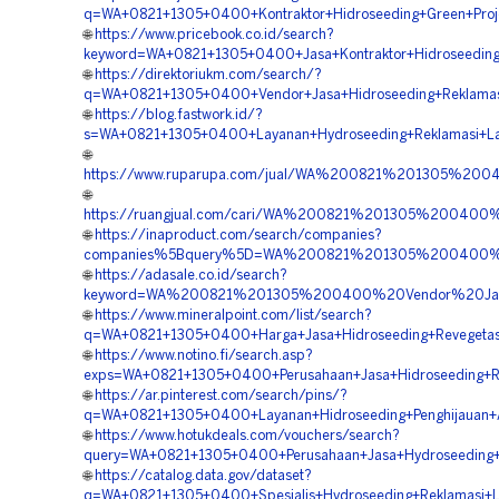
q=WA+0821+1305+0400+Kontraktor+Hidroseeding+Green+Proje
🌐
https://www.pricebook.co.id/search?
keyword=WA+0821+1305+0400+Jasa+Kontraktor+Hidroseeding+
🌐
https://direktoriukm.com/search/?
q=WA+0821+1305+0400+Vendor+Jasa+Hidroseeding+Reklamasi
🌐
https://blog.fastwork.id/?
s=WA+0821+1305+0400+Layanan+Hydroseeding+Reklamasi+Lah
🌐
https://www.ruparupa.com/jual/WA%200821%201305%20
🌐
https://ruangjual.com/cari/WA%200821%201305%200400
🌐
https://inaproduct.com/search/companies?
companies%5Bquery%5D=WA%200821%201305%200400%20
🌐
https://adasale.co.id/search?
keyword=WA%200821%201305%200400%20Vendor%20Jasa%
🌐
https://www.mineralpoint.com/list/search?
q=WA+0821+1305+0400+Harga+Jasa+Hidroseeding+Revegetasi
🌐
https://www.notino.fi/search.asp?
exps=WA+0821+1305+0400+Perusahaan+Jasa+Hidroseeding+Rev
🌐
https://ar.pinterest.com/search/pins/?
q=WA+0821+1305+0400+Layanan+Hidroseeding+Penghijauan+A
🌐
https://www.hotukdeals.com/vouchers/search?
query=WA+0821+1305+0400+Perusahaan+Jasa+Hydroseeding+L
🌐
https://catalog.data.gov/dataset?
q=WA+0821+1305+0400+Spesialis+Hydroseeding+Reklamasi+La