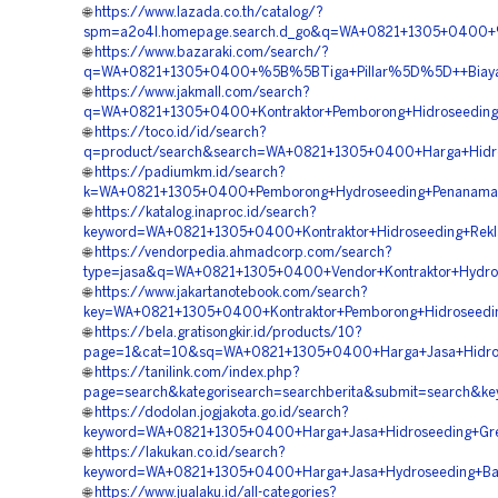
🌐
https://www.lazada.co.th/catalog/?
spm=a2o4l.homepage.search.d_go&q=WA+0821+1305+0400+%5
🌐
https://www.bazaraki.com/search/?
q=WA+0821+1305+0400+%5B%5BTiga+Pillar%5D%5D++Biaya+Ja
🌐
https://www.jakmall.com/search?
q=WA+0821+1305+0400+Kontraktor+Pemborong+Hidroseeding+G
🌐
https://toco.id/id/search?
q=product/search&search=WA+0821+1305+0400+Harga+Hidros
🌐
https://padiumkm.id/search?
k=WA+0821+1305+0400+Pemborong+Hydroseeding+Penanaman
🌐
https://katalog.inaproc.id/search?
keyword=WA+0821+1305+0400+Kontraktor+Hidroseeding+Rekl
🌐
https://vendorpedia.ahmadcorp.com/search?
type=jasa&q=WA+0821+1305+0400+Vendor+Kontraktor+Hydros
🌐
https://www.jakartanotebook.com/search?
key=WA+0821+1305+0400+Kontraktor+Pemborong+Hidroseeding+
🌐
https://bela.gratisongkir.id/products/10?
page=1&cat=10&sq=WA+0821+1305+0400+Harga+Jasa+Hidrose
🌐
https://tanilink.com/index.php?
page=search&kategorisearch=searchberita&submit=search&k
🌐
https://dodolan.jogjakota.go.id/search?
keyword=WA+0821+1305+0400+Harga+Jasa+Hidroseeding+Gree
🌐
https://lakukan.co.id/search?
keyword=WA+0821+1305+0400+Harga+Jasa+Hydroseeding+Bahu
🌐
https://www.jualaku.id/all-categories?