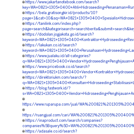
🌐
https://www.jakartanotebook.com/search?
key=WA+0821+1305+0400+Ahli+Hidroseeding+Penanaman+Rump
🌐
https://bela.gratisongkir.id/products/10?
page=1&cat=10&sq=WA+0821+1305+0400+Spesialis+Hidroseed
🌐
https://tanilink.com/index.php?
page=search&kategorisearch=searchberita&submit=search&k
🌐
https://dodolan.jogjakota.go.id/search?
keyword=WA+0821+1305+0400+Kontraktor+Hydroseeding+Reveg
🌐
https://lakukan.co.id/search?
keyword=WA+0821+1305+0400+Perusahaan+Hydroseeding+Land
🌐
https://www.jualaku.id/all-categories?
q=WA+0821+1305+0400+Vendor+Hydroseeding+Penghijauan+Ar
🌐
https://www.pricebook.co.id/search?
keyword=WA+0821+1305+0400+Vendor+Kontraktor+Hydroseedin
🌐
https://direktoriukm.com/search/?
q=WA+0821+1305+0400+Konsultan+Hidroseeding+Stabilisasi+L
🌐
https://blog.fastwork.id/?
s=WA+0821+1305+0400+Vendor+Hidroseeding+Penghijauan+Are
🌐
https://www.ruparupa.com/jual/WA%200821%201305%200
🌐
https://ruangjual.com/cari/WA%200821%201305%200400
🌐
https://inaproduct.com/search/companies?
companies%5Bquery%5D=WA%200821%201305%200400%20
🌐
https://adasale.co.id/search?