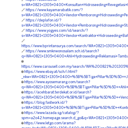
s=WA+0821+1305+0400+Konsultan+Hidroseeding+Revegetasi+L
🔗
https://www.kayamarabatik.com/?
s=WA+0821+1305+0400+Vendor+Pemborong+Hidroseeding+Peng
🔗
https://deplafon.id/?
s=WA+0821+1305+0400+Vendor+Pemborong+Hidroseeding+Stabi
🔗
https://www.yogyes.com/id/search/?
s=WA+0821+1305+0400+Vendor+Kontraktor+Hidroseeding+Bahu
🔗
https://www.bprintansurya.com/search/WA+0821+1305+0400+
🔗
https://www.smknwonosalam.sch.id/search?
q=WA+0821+1305+0400+Ahli+Hydroseeding+Reklamasi+Tamban
🌐
https://www.carousell.com.my/search/WA%200821%2013
🌐
https://www.ebay.at/sch/i.html?
_nkw=WA+0821+1305+0400+%5B%5BTiga+Pillar%5D%5D++Jasa+
🌐
https://www.ayosemarang.com/search?
q=WA+0821+1305+0400+%5B%5BTiga+Pillar%5D%5D++Ahli+Hid
🌐
https://acehbarat.terdekat.or.id/search?
q=WA+0821+1305+0400+%5B%5BTiga+Pillar%5D%5D++Vendor+H
🌐
https://blog.fastwork.id/?
s=WA+0821+1305+0400+%5B%5BTiga+Pillar%5D%5D++Kontrakt
🌐
https://www.lazada.sg/catalog/?
spm=a2o42.homepage.search.d_go&q=WA+0821+1305+0400+%5
🌐
https://www.letgo.com/arama?