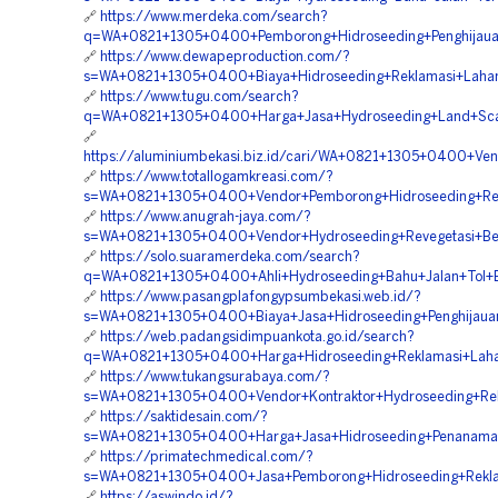
🔗
https://www.merdeka.com/search?
q=WA+0821+1305+0400+Pemborong+Hidroseeding+Penghijauan
🔗
https://www.dewapeproduction.com/?
s=WA+0821+1305+0400+Biaya+Hidroseeding+Reklamasi+Lahan+
🔗
https://www.tugu.com/search?
q=WA+0821+1305+0400+Harga+Jasa+Hydroseeding+Land+Scapi
🔗
https://aluminiumbekasi.biz.id/cari/WA+0821+1305+0400+Ve
🔗
https://www.totallogamkreasi.com/?
s=WA+0821+1305+0400+Vendor+Pemborong+Hidroseeding+Reve
🔗
https://www.anugrah-jaya.com/?
s=WA+0821+1305+0400+Vendor+Hydroseeding+Revegetasi+Ben
🔗
https://solo.suaramerdeka.com/search?
q=WA+0821+1305+0400+Ahli+Hydroseeding+Bahu+Jalan+Tol+Ba
🔗
https://www.pasangplafongypsumbekasi.web.id/?
s=WA+0821+1305+0400+Biaya+Jasa+Hidroseeding+Penghijauan
🔗
https://web.padangsidimpuankota.go.id/search?
q=WA+0821+1305+0400+Harga+Hidroseeding+Reklamasi+Lahan
🔗
https://www.tukangsurabaya.com/?
s=WA+0821+1305+0400+Vendor+Kontraktor+Hydroseeding+Rekl
🔗
https://saktidesain.com/?
s=WA+0821+1305+0400+Harga+Jasa+Hidroseeding+Penanaman
🔗
https://primatechmedical.com/?
s=WA+0821+1305+0400+Jasa+Pemborong+Hidroseeding+Reklam
🔗
https://aswindo.id/?