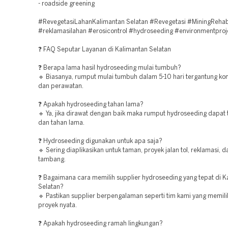
- roadside greening
#RevegetasiLahanKalimantan Selatan #Revegetasi #MiningRehab
#reklamasilahan #erosicontrol #hydroseeding #environmentproj
❓ FAQ Seputar Layanan di Kalimantan Selatan
❓ Berapa lama hasil hydroseeding mulai tumbuh?
🔹 Biasanya, rumput mulai tumbuh dalam 5-10 hari tergantung kon
dan perawatan.
❓ Apakah hydroseeding tahan lama?
🔹 Ya, jika dirawat dengan baik maka rumput hydroseeding dapat
dan tahan lama.
❓ Hydroseeding digunakan untuk apa saja?
🔹 Sering diaplikasikan untuk taman, proyek jalan tol, reklamasi, 
tambang.
❓ Bagaimana cara memilih supplier hydroseeding yang tepat di K
Selatan?
🔹 Pastikan supplier berpengalaman seperti tim kami yang memilik
proyek nyata.
❓ Apakah hydroseeding ramah lingkungan?