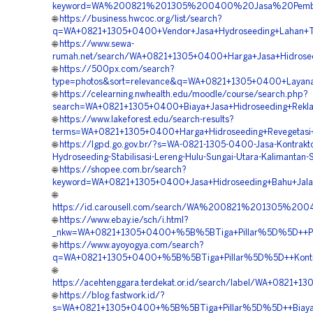
keyword=WA%200821%201305%200400%20Jasa%20Pembor
🌐
https://business.hwcoc.org/list/search?
q=WA+0821+1305+0400+Vendor+Jasa+Hydroseeding+Lahan+Ta
🌐
https://www.sewa-
rumah.net/search/WA+0821+1305+0400+Harga+Jasa+Hidroseed
🌐
https://500px.com/search?
type=photos&sort=relevance&q=WA+0821+1305+0400+Layanan+H
🌐
https://celearning.nwhealth.edu/moodle/course/search.php?
search=WA+0821+1305+0400+Biaya+Jasa+Hidroseeding+Rekla
🌐
https://www.lakeforest.edu/search-results?
terms=WA+0821+1305+0400+Harga+Hidroseeding+Revegetasi+L
🌐
https://lgpd.go.gov.br/?s=WA-0821-1305-0400-Jasa-Kontrakto
Hydroseeding-Stabilisasi-Lereng-Hulu-Sungai-Utara-Kalimantan-
🌐
https://shopee.com.br/search?
keyword=WA+0821+1305+0400+Jasa+Hidroseeding+Bahu+Jalan+
🌐
https://id.carousell.com/search/WA%200821%201305%
🌐
https://www.ebay.ie/sch/i.html?
_nkw=WA+0821+1305+0400+%5B%5BTiga+Pillar%5D%5D++Perus
🌐
https://www.ayoyogya.com/search?
q=WA+0821+1305+0400+%5B%5BTiga+Pillar%5D%5D++Kontrakt
🌐
https://acehtenggara.terdekat.or.id/search/label/WA+0821
🌐
https://blog.fastwork.id/?
s=WA+0821+1305+0400+%5B%5BTiga+Pillar%5D%5D++Biaya+Hi