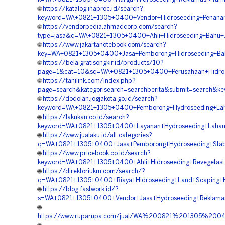
🌐
https://katalog.inaproc.id/search?
keyword=WA+0821+1305+0400+Vendor+Hidroseeding+Penanam
🌐
https://vendorpedia.ahmadcorp.com/search?
type=jasa&q=WA+0821+1305+0400+Ahli+Hidroseeding+Bahu+Ja
🌐
https://www.jakartanotebook.com/search?
key=WA+0821+1305+0400+Jasa+Pemborong+Hidroseeding+Bahu
🌐
https://bela.gratisongkir.id/products/10?
page=1&cat=10&sq=WA+0821+1305+0400+Perusahaan+Hidrosee
🌐
https://tanilink.com/index.php?
page=search&kategorisearch=searchberita&submit=search&k
🌐
https://dodolan.jogjakota.go.id/search?
keyword=WA+0821+1305+0400+Pemborong+Hydroseeding+Laha
🌐
https://lakukan.co.id/search?
keyword=WA+0821+1305+0400+Layanan+Hydroseeding+Lahan+
🌐
https://www.jualaku.id/all-categories?
q=WA+0821+1305+0400+Jasa+Pemborong+Hydroseeding+Stabili
🌐
https://www.pricebook.co.id/search?
keyword=WA+0821+1305+0400+Ahli+Hidroseeding+Revegetasi+
🌐
https://direktoriukm.com/search/?
q=WA+0821+1305+0400+Biaya+Hidroseeding+Land+Scaping+Hi
🌐
https://blog.fastwork.id/?
s=WA+0821+1305+0400+Vendor+Jasa+Hydroseeding+Reklamasi
🌐
https://www.ruparupa.com/jual/WA%200821%201305%200