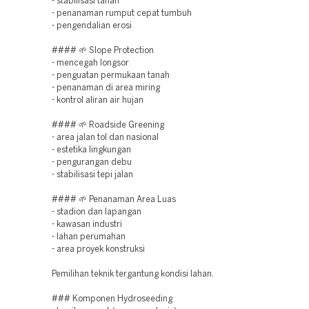
- stabilisasi tanah
- penanaman rumput cepat tumbuh
- pengendalian erosi
#### 🌱 Slope Protection
- mencegah longsor
- penguatan permukaan tanah
- penanaman di area miring
- kontrol aliran air hujan
#### 🌱 Roadside Greening
- area jalan tol dan nasional
- estetika lingkungan
- pengurangan debu
- stabilisasi tepi jalan
#### 🌱 Penanaman Area Luas
- stadion dan lapangan
- kawasan industri
- lahan perumahan
- area proyek konstruksi
Pemilihan teknik tergantung kondisi lahan.
### Komponen Hydroseeding