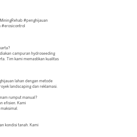
#MiningRehab #penghijauan
 #erosicontrol
karta?
ediakan campuran hydroseeding
rta. Tim kami memastikan kualitas
ghijauan lahan dengan metode
royek landscaping dan reklamasi.
tanam rumput manual?
n efisien. Kami
 maksimal.
dan kondisi tanah. Kami