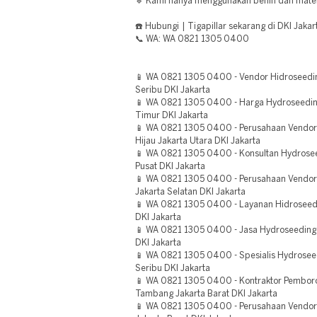
🔹 Kami hanya menggunakan benih dan materia
☎️ Hubungi | Tigapillar sekarang di DKI Jakar
📞 WA: WA 0821 1305 0400
📱 WA 0821 1305 0400 - Vendor Hidroseedi
Seribu DKI Jakarta
📱 WA 0821 1305 0400 - Harga Hydroseedin
Timur DKI Jakarta
📱 WA 0821 1305 0400 - Perusahaan Vendor
Hijau Jakarta Utara DKI Jakarta
📱 WA 0821 1305 0400 - Konsultan Hydrosee
Pusat DKI Jakarta
📱 WA 0821 1305 0400 - Perusahaan Vendor 
Jakarta Selatan DKI Jakarta
📱 WA 0821 1305 0400 - Layanan Hidroseed
DKI Jakarta
📱 WA 0821 1305 0400 - Jasa Hydroseeding B
DKI Jakarta
📱 WA 0821 1305 0400 - Spesialis Hydrosee
Seribu DKI Jakarta
📱 WA 0821 1305 0400 - Kontraktor Pembor
Tambang Jakarta Barat DKI Jakarta
📱 WA 0821 1305 0400 - Perusahaan Vendor 