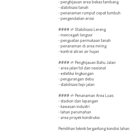
- penghijauan area bekas tambang
- stabilisasi tanah
- penanaman rumput cepat tumbuh
- pengendalian erosi
#### 🌱 Stabilisasi Lereng
- mencegah longsor
- penguatan permukaan tanah
- penanaman di area miring
- kontrol aliran air hujan
#### 🌱 Penghijauan Bahu Jalan
- area jalan tol dan nasional
- estetika lingkungan
- pengurangan debu
- stabilisasi tepi jalan
#### 🌱 Penanaman Area Luas
- stadion dan lapangan
- kawasan industri
- lahan perumahan
- area proyek konstruksi
Pemilihan teknik tergantung kondisi lahan.