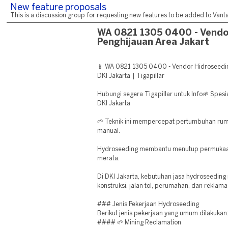
New feature proposals
This is a discussion group for requesting new features to be added to Vantag
WA 0821 1305 0400 - Vendo
Penghijauan Area Jakart
📱 WA 0821 1305 0400 - Vendor Hidroseedin
DKI Jakarta | Tigapillar
Hubungi segera Tigapillar untuk Info🌱 Spesi
DKI Jakarta
🌱 Teknik ini mempercepat pertumbuhan ru
manual.
Hydroseeding membantu menutup permukaan
merata.
Di DKI Jakarta, kebutuhan jasa hydroseeding
konstruksi, jalan tol, perumahan, dan reklama
### Jenis Pekerjaan Hydroseeding
Berikut jenis pekerjaan yang umum dilakukan
#### 🌱 Mining Reclamation