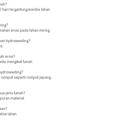
buh?
 hari tergantung kondisi lahan
ring?
ahan erosi pada lahan miring.
kan hydroseeding?
s.
ah erosi?
antu mengikat tanah.
 hydroseeding?
 rumput seperti rumput jepang,
ua jenis tanah?
puran material.
jaan?
lisa lahan.