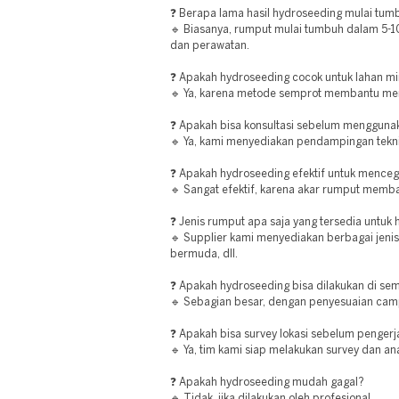
❓ Berapa lama hasil hydroseeding mulai tum
🔹 Biasanya, rumput mulai tumbuh dalam 5-10
dan perawatan.
❓ Apakah hydroseeding cocok untuk lahan mi
🔹 Ya, karena metode semprot membantu men
❓ Apakah bisa konsultasi sebelum mengguna
🔹 Ya, kami menyediakan pendampingan tekni
❓ Apakah hydroseeding efektif untuk menceg
🔹 Sangat efektif, karena akar rumput memb
❓ Jenis rumput apa saja yang tersedia untuk
🔹 Supplier kami menyediakan berbagai jenis
bermuda, dll.
❓ Apakah hydroseeding bisa dilakukan di sem
🔹 Sebagian besar, dengan penyesuaian cam
❓ Apakah bisa survey lokasi sebelum penger
🔹 Ya, tim kami siap melakukan survey dan ana
❓ Apakah hydroseeding mudah gagal?
🔹 Tidak, jika dilakukan oleh profesional.