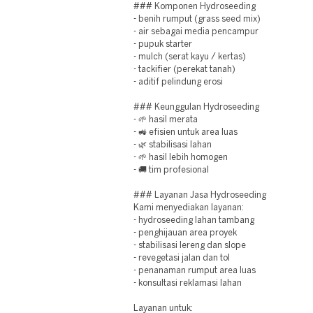
### Komponen Hydroseeding
- benih rumput (grass seed mix)
- air sebagai media pencampur
- pupuk starter
- mulch (serat kayu / kertas)
- tackifier (perekat tanah)
- aditif pelindung erosi
### Keunggulan Hydroseeding
- 🌱 hasil merata
- 🚜 efisien untuk area luas
- 🌿 stabilisasi lahan
- 🌱 hasil lebih homogen
- 🚚 tim profesional
### Layanan Jasa Hydroseeding
Kami menyediakan layanan:
- hydroseeding lahan tambang
- penghijauan area proyek
- stabilisasi lereng dan slope
- revegetasi jalan dan tol
- penanaman rumput area luas
- konsultasi reklamasi lahan
Layanan untuk: