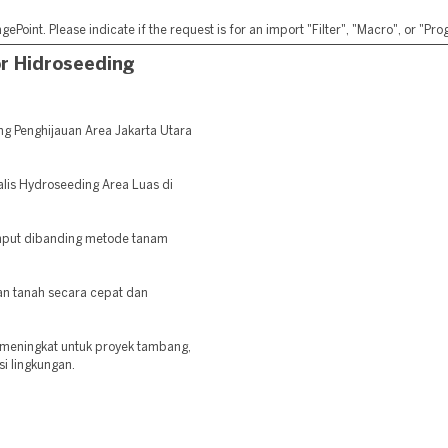
ePoint. Please indicate if the request is for an import "Filter", "Macro", or "P
r Hidroseeding
g Penghijauan Area Jakarta Utara
alis Hydroseeding Area Luas di
mput dibanding metode tanam
 tanah secara cepat dan
 meningkat untuk proyek tambang,
si lingkungan.
: