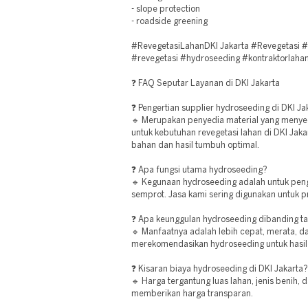
- slope protection
- roadside greening
#RevegetasiLahanDKI Jakarta #Revegetasi 
#revegetasi #hydroseeding #kontraktorlahan
❓ FAQ Seputar Layanan di DKI Jakarta
❓ Pengertian supplier hydroseeding di DKI Ja
🔹 Merupakan penyedia material yang meny
untuk kebutuhan revegetasi lahan di DKI Jaka
bahan dan hasil tumbuh optimal.
❓ Apa fungsi utama hydroseeding?
🔹 Kegunaan hydroseeding adalah untuk pen
semprot. Jasa kami sering digunakan untuk p
❓ Apa keunggulan hydroseeding dibanding 
🔹 Manfaatnya adalah lebih cepat, merata, da
merekomendasikan hydroseeding untuk hasil
❓ Kisaran biaya hydroseeding di DKI Jakarta?
🔹 Harga tergantung luas lahan, jenis benih, 
memberikan harga transparan.