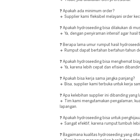
❓ Apakah ada minimum order?
🔹 Supplier kami fleksibel melayani order ke
❓ Apakah hydroseeding bisa dilakukan di m
🔹 Ya, dengan penyiraman intensif agar hasil 
❓ Berapa lama umur rumput hasil hydroseed
🔹 Rumput dapat bertahan bertahun-tahun d
❓ Apakah hydroseeding bisa menghemat bia
🔹 Ya, karena lebih cepat dan efisien diband
❓ Apakah bisa kerja sama jangka panjang?
🔹 Bisa, supplier kami terbuka untuk kerja sa
❓ Apa kelebihan supplier ini dibanding yang l
🔹 Tim kami mengutamakan pengalaman, kualit
lapangan.
❓ Apakah hydroseeding bisa untuk penghijau
🔹 Sangat efektif, karena rumput tumbuh leb
❓ Bagaimana kualitas hydroseeding yang dit