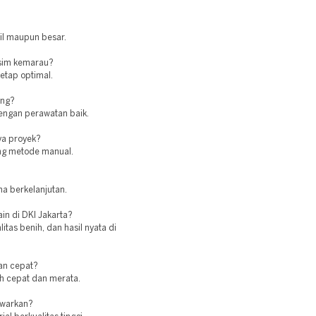
cil maupun besar.
usim kemarau?
tetap optimal.
ing?
engan perawatan baik.
ya proyek?
ing metode manual.
ma berkelanjutan.
ain di DKI Jakarta?
as benih, dan hasil nyata di
an cepat?
ih cepat dan merata.
awarkan?