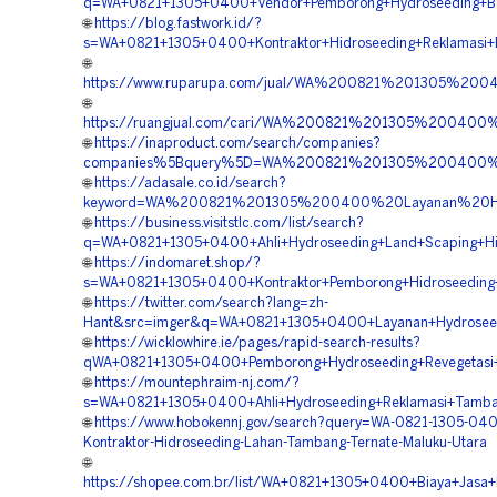
q=WA+0821+1305+0400+Vendor+Pemborong+Hydroseeding+Bah
🌐
https://blog.fastwork.id/?
s=WA+0821+1305+0400+Kontraktor+Hidroseeding+Reklamasi+
🌐
https://www.ruparupa.com/jual/WA%200821%201305%200
🌐
https://ruangjual.com/cari/WA%200821%201305%200400
🌐
https://inaproduct.com/search/companies?
companies%5Bquery%5D=WA%200821%201305%200400%2
🌐
https://adasale.co.id/search?
keyword=WA%200821%201305%200400%20Layanan%20Hidr
🌐
https://business.visitstlc.com/list/search?
q=WA+0821+1305+0400+Ahli+Hydroseeding+Land+Scaping+Hij
🌐
https://indomaret.shop/?
s=WA+0821+1305+0400+Kontraktor+Pemborong+Hidroseeding+
🌐
https://twitter.com/search?lang=zh-
Hant&src=imger&q=WA+0821+1305+0400+Layanan+Hydroseedi
🌐
https://wicklowhire.ie/pages/rapid-search-results?
qWA+0821+1305+0400+Pemborong+Hydroseeding+Revegetasi+
🌐
https://mountephraim-nj.com/?
s=WA+0821+1305+0400+Ahli+Hydroseeding+Reklamasi+Tamba
🌐
https://www.hobokennj.gov/search?query=WA-0821-1305-040
Kontraktor-Hidroseeding-Lahan-Tambang-Ternate-Maluku-Utara
🌐
https://shopee.com.br/list/WA+0821+1305+0400+Biaya+Jasa+H