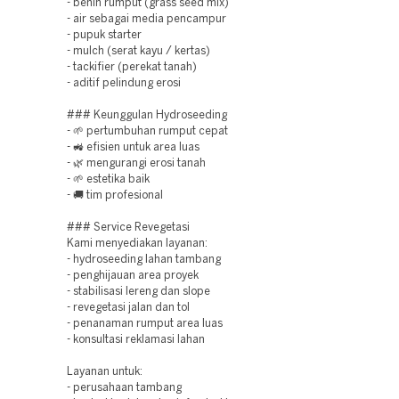
- benih rumput (grass seed mix)
- air sebagai media pencampur
- pupuk starter
- mulch (serat kayu / kertas)
- tackifier (perekat tanah)
- aditif pelindung erosi
### Keunggulan Hydroseeding
- 🌱 pertumbuhan rumput cepat
- 🚜 efisien untuk area luas
- 🌿 mengurangi erosi tanah
- 🌱 estetika baik
- 🚚 tim profesional
### Service Revegetasi
Kami menyediakan layanan:
- hydroseeding lahan tambang
- penghijauan area proyek
- stabilisasi lereng dan slope
- revegetasi jalan dan tol
- penanaman rumput area luas
- konsultasi reklamasi lahan
Layanan untuk:
- perusahaan tambang