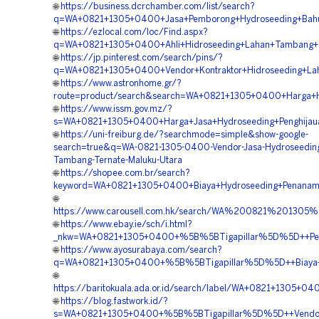
🌐
https://business.dcrchamber.com/list/search?
q=WA+0821+1305+0400+Jasa+Pemborong+Hydroseeding+Bahu+
🌐
https://ezlocal.com/loc/Find.aspx?
q=WA+0821+1305+0400+Ahli+Hidroseeding+Lahan+Tambang+T
🌐
https://jp.pinterest.com/search/pins/?
q=WA+0821+1305+0400+Vendor+Kontraktor+Hidroseeding+La
🌐
https://www.astronhome.gr/?
route=product/search&search=WA+0821+1305+0400+Harga+Hi
🌐
https://www.issm.gov.mz/?
s=WA+0821+1305+0400+Harga+Jasa+Hydroseeding+Penghijaua
🌐
https://uni-freiburg.de/?searchmode=simple&show-google-
search=true&q=WA-0821-1305-0400-Vendor-Jasa-Hydroseeding
Tambang-Ternate-Maluku-Utara
🌐
https://shopee.com.br/search?
keyword=WA+0821+1305+0400+Biaya+Hydroseeding+Penanama
🌐
https://www.carousell.com.hk/search/WA%200821%2013
🌐
https://www.ebay.ie/sch/i.html?
_nkw=WA+0821+1305+0400+%5B%5BTigapillar%5D%5D++Perus
🌐
https://www.ayosurabaya.com/search?
q=WA+0821+1305+0400+%5B%5BTigapillar%5D%5D++Biaya+Hy
🌐
https://baritokuala.ada.or.id/search/label/WA+0821+1305
🌐
https://blog.fastwork.id/?
s=WA+0821+1305+0400+%5B%5BTigapillar%5D%5D++Vendor+Ko