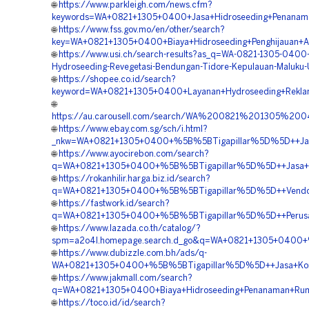
🌐
https://www.parkleigh.com/news.cfm?
keywords=WA+0821+1305+0400+Jasa+Hidroseeding+Penanama
🌐
https://www.fss.gov.mo/en/other/search?
key=WA+0821+1305+0400+Biaya+Hidroseeding+Penghijauan+A
🌐
https://www.usi.ch/search-results?as_q=WA-0821-1305-0400
Hydroseeding-Revegetasi-Bendungan-Tidore-Kepulauan-Maluku-
🌐
https://shopee.co.id/search?
keyword=WA+0821+1305+0400+Layanan+Hydroseeding+Reklam
🌐
https://au.carousell.com/search/WA%200821%201305%2
🌐
https://www.ebay.com.sg/sch/i.html?
_nkw=WA+0821+1305+0400+%5B%5BTigapillar%5D%5D++Jasa+
🌐
https://www.ayocirebon.com/search?
q=WA+0821+1305+0400+%5B%5BTigapillar%5D%5D++Jasa+Hidr
🌐
https://rokanhilir.harga.biz.id/search?
q=WA+0821+1305+0400+%5B%5BTigapillar%5D%5D++Vendor+Kon
🌐
https://fastwork.id/search?
q=WA+0821+1305+0400+%5B%5BTigapillar%5D%5D++Perusahaa
🌐
https://www.lazada.co.th/catalog/?
spm=a2o4l.homepage.search.d_go&q=WA+0821+1305+0400+%
🌐
https://www.dubizzle.com.bh/ads/q-
WA+0821+1305+0400+%5B%5BTigapillar%5D%5D++Jasa+Kontra
🌐
https://www.jakmall.com/search?
q=WA+0821+1305+0400+Biaya+Hidroseeding+Penanaman+Rump
🌐
https://toco.id/id/search?