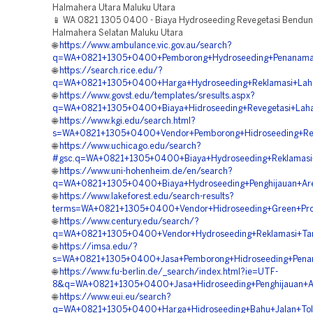
Halmahera Utara Maluku Utara
📱 WA 0821 1305 0400 - Biaya Hydroseeding Revegetasi Bendu
Halmahera Selatan Maluku Utara
🌐
https://www.ambulance.vic.gov.au/search?
q=WA+0821+1305+0400+Pemborong+Hydroseeding+Penanaman
🌐
https://search.rice.edu/?
q=WA+0821+1305+0400+Harga+Hydroseeding+Reklamasi+Laha
🌐
https://www.govst.edu/templates/sresults.aspx?
q=WA+0821+1305+0400+Biaya+Hidroseeding+Revegetasi+Lah
🌐
https://www.kgi.edu/search.html?
s=WA+0821+1305+0400+Vendor+Pemborong+Hidroseeding+Rek
🌐
https://www.uchicago.edu/search?
#gsc.q=WA+0821+1305+0400+Biaya+Hydroseeding+Reklamasi
🌐
https://www.uni-hohenheim.de/en/search?
q=WA+0821+1305+0400+Biaya+Hydroseeding+Penghijauan+Are
🌐
https://www.lakeforest.edu/search-results?
terms=WA+0821+1305+0400+Vendor+Hidroseeding+Green+Proj
🌐
https://www.century.edu/search/?
q=WA+0821+1305+0400+Vendor+Hydroseeding+Reklamasi+Tam
🌐
https://imsa.edu/?
s=WA+0821+1305+0400+Jasa+Pemborong+Hidroseeding+Pena
🌐
https://www.fu-berlin.de/_search/index.html?ie=UTF-
8&q=WA+0821+1305+0400+Jasa+Hidroseeding+Penghijauan+Ar
🌐
https://www.eui.eu/search?
q=WA+0821+1305+0400+Harga+Hidroseeding+Bahu+Jalan+Tol+