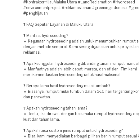
#KontraktorHijauMaluku Utara #LandReclamation #Hydroseed
#environmentproject #reklamasilahan #greeningindonesia #gree
#penghijauan
❓ FAQ Seputar Layanan di Maluku Utara
❓ Manfaat hydroseeding?
🔹 Kegunaan hydroseeding adalah untuk menumbuhkan rumput s
dengan metode semprot. Kami sering digunakan untuk proyek la
reklamasi.
❓ Apa keunggulan hydroseeding dibanding tanam rumput manual
🔹 Manfaatnya adalah lebih cepat, merata, dan efisien. Tim kami
merekomendasikan hydroseeding untuk hasil maksimal.
❓ Berapa lama hasil hydroseeding mulai tumbuh?
🔹 Biasanya, rumput mulai tumbuh dalam 5-10 hari tergantung kon
dan perawatan.
❓ Apakah hydroseeding tahan lama?
🔹 Tentu, jika dirawat dengan baik maka rumput hydroseeding d
kuat dan tahan lama.
❓ Apakah bisa custom jenis rumput untuk hydroseeding?
🔹 Bisa, kami menyediakan berbagai pilihan benih rumput sesuai 