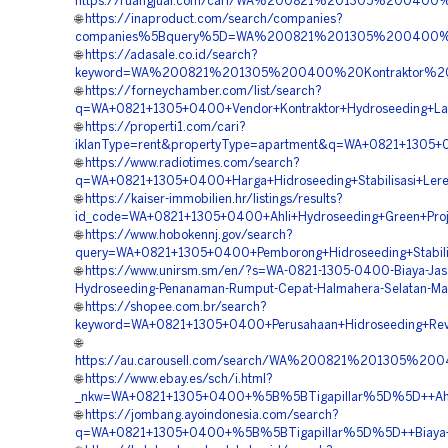
https://ruangjual.com/cari/WA%200821%201305%20040
🌐
https://inaproduct.com/search/companies?
companies%5Bquery%5D=WA%200821%201305%200400%20
🌐
https://adasale.co.id/search?
keyword=WA%200821%201305%200400%20Kontraktor%20H
🌐
https://forneychamber.com/list/search?
q=WA+0821+1305+0400+Vendor+Kontraktor+Hydroseeding+La
🌐
https://properti1.com/cari?
iklanType=rent&propertyType=apartment&q=WA+0821+1305+0
🌐
https://www.radiotimes.com/search?
q=WA+0821+1305+0400+Harga+Hidroseeding+Stabilisasi+Lere
🌐
https://kaiser-immobilien.hr/listings/results?
id_code=WA+0821+1305+0400+Ahli+Hydroseeding+Green+Proj
🌐
https://www.hobokennj.gov/search?
query=WA+0821+1305+0400+Pemborong+Hidroseeding+Stabilis
🌐
https://www.unirsm.sm/en/?s=WA-0821-1305-0400-Biaya-Jas
Hydroseeding-Penanaman-Rumput-Cepat-Halmahera-Selatan-Ma
🌐
https://shopee.com.br/search?
keyword=WA+0821+1305+0400+Perusahaan+Hidroseeding+Reve
🌐
https://au.carousell.com/search/WA%200821%201305%
🌐
https://www.ebay.es/sch/i.html?
_nkw=WA+0821+1305+0400+%5B%5BTigapillar%5D%5D++Ahli+Hy
🌐
https://jombang.ayoindonesia.com/search?
q=WA+0821+1305+0400+%5B%5BTigapillar%5D%5D++Biaya+Hy