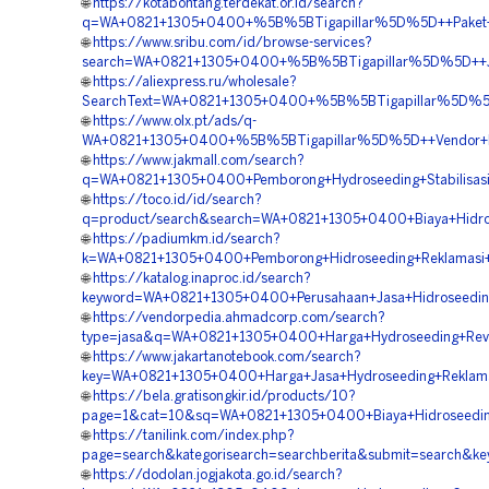
🌐
https://kotabontang.terdekat.or.id/search?
q=WA+0821+1305+0400+%5B%5BTigapillar%5D%5D++Paket+Hi
🌐
https://www.sribu.com/id/browse-services?
search=WA+0821+1305+0400+%5B%5BTigapillar%5D%5D++Jasa
🌐
https://aliexpress.ru/wholesale?
SearchText=WA+0821+1305+0400+%5B%5BTigapillar%5D%5D+
🌐
https://www.olx.pt/ads/q-
WA+0821+1305+0400+%5B%5BTigapillar%5D%5D++Vendor+Pem
🌐
https://www.jakmall.com/search?
q=WA+0821+1305+0400+Pemborong+Hydroseeding+Stabilisasi
🌐
https://toco.id/id/search?
q=product/search&search=WA+0821+1305+0400+Biaya+Hidros
🌐
https://padiumkm.id/search?
k=WA+0821+1305+0400+Pemborong+Hidroseeding+Reklamasi+
🌐
https://katalog.inaproc.id/search?
keyword=WA+0821+1305+0400+Perusahaan+Jasa+Hidroseeding+
🌐
https://vendorpedia.ahmadcorp.com/search?
type=jasa&q=WA+0821+1305+0400+Harga+Hydroseeding+Reveg
🌐
https://www.jakartanotebook.com/search?
key=WA+0821+1305+0400+Harga+Jasa+Hydroseeding+Reklama
🌐
https://bela.gratisongkir.id/products/10?
page=1&cat=10&sq=WA+0821+1305+0400+Biaya+Hidroseeding+
🌐
https://tanilink.com/index.php?
page=search&kategorisearch=searchberita&submit=search&k
🌐
https://dodolan.jogjakota.go.id/search?