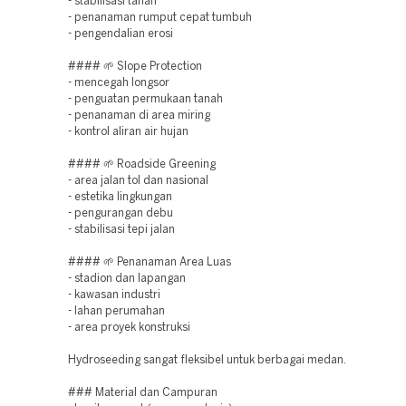
- stabilisasi tanah
- penanaman rumput cepat tumbuh
- pengendalian erosi
#### 🌱 Slope Protection
- mencegah longsor
- penguatan permukaan tanah
- penanaman di area miring
- kontrol aliran air hujan
#### 🌱 Roadside Greening
- area jalan tol dan nasional
- estetika lingkungan
- pengurangan debu
- stabilisasi tepi jalan
#### 🌱 Penanaman Area Luas
- stadion dan lapangan
- kawasan industri
- lahan perumahan
- area proyek konstruksi
Hydroseeding sangat fleksibel untuk berbagai medan.
### Material dan Campuran