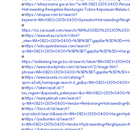
🌐
https://eitisuriname.gov.sr/en/?s=WA-0821-1305-0400-Perusa
Hidroseeding-Revegetasi-Bendungan-Tidore-Kepulauan-Maluku-
🌐
https://shopee.com.br/search?
keyword=WA+0821+1305+0400+Spesialis+Hidroseeding+Penghi
🌐
https://nz.carousell.com/search/WA%200821%201305%
🌐
https://www.ebay.ca/sch/i.html?
_nkw=WA+0821+1305+0400+%5B%5BTigapillar%5D%5D++Harga
🌐
https://solo.ayoindonesia.com/search?
q=WA+0821+1305+0400+%5B%5BTigapillar%5D%5D++Harga+Jas
🌐
https://sidikalang.harga.biz.id/search/label/WA+0821+13
🌐
https://www.istockphoto.com/id/search/2/image-film?
phrase=WA+0821+1305+0400+%5B%5BTigapillar%5D%5D++Peru
🌐
https://www.lazada.co.id/catalog/?
spm=a2o4j.homepage.search.d_go&q=WA+0821+1305+0400+%
🌐
https://lokercepat.id/?
tax_region=&spesialis_pekerjaan=&s=WA+0821+1305+0400+%
🌐
https://www.jakmall.com/search?
q=WA+0821+1305+0400+Vendor+Pemborong+Hidroseeding+Bah
🌐
https://toco.id/id/search?
q=product/search&search=WA+0821+1305+0400+Harga+Hydros
🌐
https://padiumkm.id/search?
k=WA+0821+1305+0400+Vendor+Hydroseeding+Penghijauan+Ar
🌐
https://katalog.inaproc.id/search?