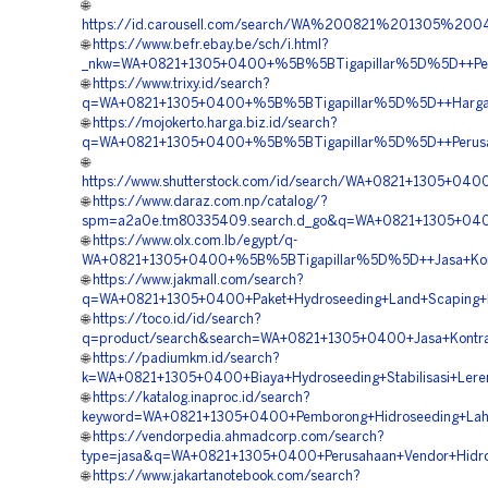
🌐
https://id.carousell.com/search/WA%200821%201305%2
🌐
https://www.befr.ebay.be/sch/i.html?
_nkw=WA+0821+1305+0400+%5B%5BTigapillar%5D%5D++Perus
🌐
https://www.trixy.id/search?
q=WA+0821+1305+0400+%5B%5BTigapillar%5D%5D++Harga+Hy
🌐
https://mojokerto.harga.biz.id/search?
q=WA+0821+1305+0400+%5B%5BTigapillar%5D%5D++Perusaha
🌐
https://www.shutterstock.com/id/search/WA+0821+1305+040
🌐
https://www.daraz.com.np/catalog/?
spm=a2a0e.tm80335409.search.d_go&q=WA+0821+1305+0400
🌐
https://www.olx.com.lb/egypt/q-
WA+0821+1305+0400+%5B%5BTigapillar%5D%5D++Jasa+Kontra
🌐
https://www.jakmall.com/search?
q=WA+0821+1305+0400+Paket+Hydroseeding+Land+Scaping+Hi
🌐
https://toco.id/id/search?
q=product/search&search=WA+0821+1305+0400+Jasa+Kontrakt
🌐
https://padiumkm.id/search?
k=WA+0821+1305+0400+Biaya+Hydroseeding+Stabilisasi+Lere
🌐
https://katalog.inaproc.id/search?
keyword=WA+0821+1305+0400+Pemborong+Hidroseeding+Lah
🌐
https://vendorpedia.ahmadcorp.com/search?
type=jasa&q=WA+0821+1305+0400+Perusahaan+Vendor+Hidro
🌐
https://www.jakartanotebook.com/search?