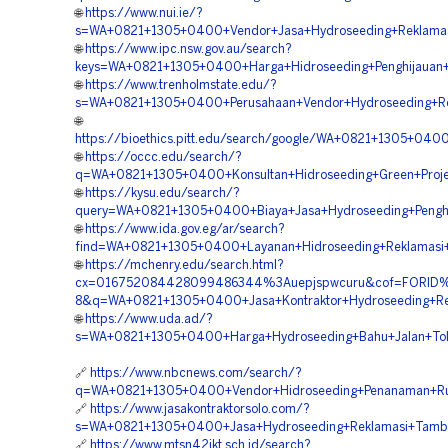
🌐
https://www.nui.ie/?
s=WA+0821+1305+0400+Vendor+Jasa+Hydroseeding+Reklamas
🌐
https://www.ipc.nsw.gov.au/search?
keys=WA+0821+1305+0400+Harga+Hidroseeding+Penghijauan+
🌐
https://www.trenholmstate.edu/?
s=WA+0821+1305+0400+Perusahaan+Vendor+Hydroseeding+Re
🌐
https://bioethics.pitt.edu/search/google/WA+0821+1305+04
🌐
https://occc.edu/search/?
q=WA+0821+1305+0400+Konsultan+Hidroseeding+Green+Proje
🌐
https://kysu.edu/search/?
query=WA+0821+1305+0400+Biaya+Jasa+Hydroseeding+Penghi
🌐
https://www.ida.gov.eg/ar/search?
find=WA+0821+1305+0400+Layanan+Hidroseeding+Reklamasi
🌐
https://mchenry.edu/search.html?
cx=016752084428099486344%3Auepjspwcuru&cof=FORID%
8&q=WA+0821+1305+0400+Jasa+Kontraktor+Hydroseeding+Re
🌐
https://www.uda.ad/?
s=WA+0821+1305+0400+Harga+Hydroseeding+Bahu+Jalan+Tol+
🔗
https://www.nbcnews.com/search/?
q=WA+0821+1305+0400+Vendor+Hidroseeding+Penanaman+Ru
🔗
https://www.jasakontraktorsolo.com/?
s=WA+0821+1305+0400+Jasa+Hydroseeding+Reklamasi+Tamba
🔗
https://www.mtsn42jkt.sch.id/search?