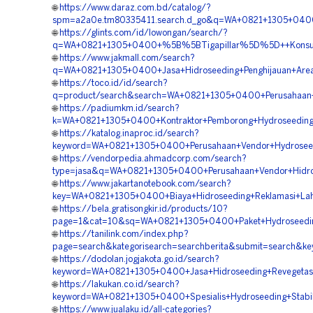
🌐
https://www.daraz.com.bd/catalog/?
spm=a2a0e.tm80335411.search.d_go&q=WA+0821+1305+0400
🌐
https://glints.com/id/lowongan/search/?
q=WA+0821+1305+0400+%5B%5BTigapillar%5D%5D++Konsultan
🌐
https://www.jakmall.com/search?
q=WA+0821+1305+0400+Jasa+Hidroseeding+Penghijauan+Area
🌐
https://toco.id/id/search?
q=product/search&search=WA+0821+1305+0400+Perusahaan+V
🌐
https://padiumkm.id/search?
k=WA+0821+1305+0400+Kontraktor+Pemborong+Hydroseeding+
🌐
https://katalog.inaproc.id/search?
keyword=WA+0821+1305+0400+Perusahaan+Vendor+Hydroseed
🌐
https://vendorpedia.ahmadcorp.com/search?
type=jasa&q=WA+0821+1305+0400+Perusahaan+Vendor+Hidro
🌐
https://www.jakartanotebook.com/search?
key=WA+0821+1305+0400+Biaya+Hidroseeding+Reklamasi+Lah
🌐
https://bela.gratisongkir.id/products/10?
page=1&cat=10&sq=WA+0821+1305+0400+Paket+Hydroseeding
🌐
https://tanilink.com/index.php?
page=search&kategorisearch=searchberita&submit=search&
🌐
https://dodolan.jogjakota.go.id/search?
keyword=WA+0821+1305+0400+Jasa+Hidroseeding+Revegetasi
🌐
https://lakukan.co.id/search?
keyword=WA+0821+1305+0400+Spesialis+Hydroseeding+Stabil
🌐
https://www.jualaku.id/all-categories?