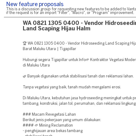
New feature proposals
This is a discussion group for requesting new features to be added to Vanta
if the request is for an import "Filter", "Macro", or "Program" improvement.
WA 0821 1305 0400 - Vendor Hidroseedi
Land Scaping Hijau Halm
🏆 WA 0821 1305 0400 - Vendor Hidroseeding Land Scaping Hi
Barat Maluku Utara | Tigapillar
Hubungi segera Tigapillar untuk Info🌱 Kontraktor Vegetasi Mode
di Maluku Utara
🌿 Banyak digunakan untuk stabilisasi tanah dan reklamasi lahan.
Tanpa vegetasi yang baik, tanah mudah mengalami erosi.
Di Maluku Utara, kebutuhan jasa hydroseeding meningkat untuk p
tambang, konstruksi, jalan tol, perumahan, dan reklamasi lingkung
### Macam Revegetasi Lahan
Berikut jenis pekerjaan yang umum dilakukan:
#### 🌱 Mining Reclamation
- penghijauan area bekas tambang