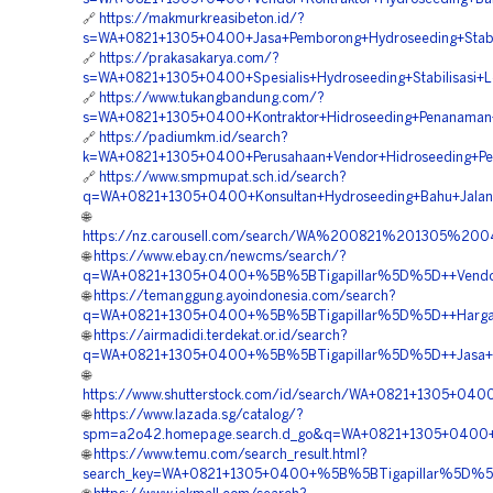
🔗
https://makmurkreasibeton.id/?
s=WA+0821+1305+0400+Jasa+Pemborong+Hydroseeding+Stabil
🔗
https://prakasakarya.com/?
s=WA+0821+1305+0400+Spesialis+Hydroseeding+Stabilisasi+L
🔗
https://www.tukangbandung.com/?
s=WA+0821+1305+0400+Kontraktor+Hidroseeding+Penanaman+
🔗
https://padiumkm.id/search?
k=WA+0821+1305+0400+Perusahaan+Vendor+Hidroseeding+P
🔗
https://www.smpmupat.sch.id/search?
q=WA+0821+1305+0400+Konsultan+Hydroseeding+Bahu+Jalan+
🌐
https://nz.carousell.com/search/WA%200821%201305%20
🌐
https://www.ebay.cn/newcms/search/?
q=WA+0821+1305+0400+%5B%5BTigapillar%5D%5D++Vendor+
🌐
https://temanggung.ayoindonesia.com/search?
q=WA+0821+1305+0400+%5B%5BTigapillar%5D%5D++Harga+Hi
🌐
https://airmadidi.terdekat.or.id/search?
q=WA+0821+1305+0400+%5B%5BTigapillar%5D%5D++Jasa+Hidr
🌐
https://www.shutterstock.com/id/search/WA+0821+1305+04
🌐
https://www.lazada.sg/catalog/?
spm=a2o42.homepage.search.d_go&q=WA+0821+1305+0400+%
🌐
https://www.temu.com/search_result.html?
search_key=WA+0821+1305+0400+%5B%5BTigapillar%5D%5D+