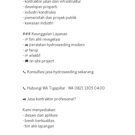
- kontraktor jalan dan infrastruktur
- developer properti
- industri konstruksi
- pemerintah dan proyek publik
- kawasan industri
### Keunggulan Layanan
- 🌱 tim ahli revegetasi
- 🚜 peralatan hydroseeding modern
- 🌿 teruji
- 🌱 efektif
- 🚚 on-site project
📞 Konsultasi jasa hydroseeding sekarang.
📞 Hubungi WA Tigapillar : WA 0821 1305 0400
🚜 Jasa kontraktor profesional?
Kami menyediakan:
- desain dan aplikasi
- benih berkualitas
- tim ahli lapangan