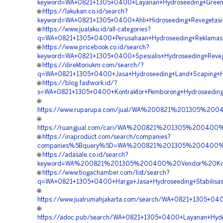
keyword=WA+0821+1305+0400+Layanan+Hydroseeding+Green+P
🌐
https://lakukan.co.id/search?
keyword=WA+0821+1305+0400+Ahli+Hidroseeding+Revegetasi
🌐
https://www.jualaku.id/all-categories?
q=WA+0821+1305+0400+Perusahaan+Hydroseeding+Reklamasi
🌐
https://www.pricebook.co.id/search?
keyword=WA+0821+1305+0400+Spesialis+Hydroseeding+Reveg
🌐
https://direktoriukm.com/search/?
q=WA+0821+1305+0400+Jasa+Hydroseeding+Land+Scaping+Hi
🌐
https://blog.fastwork.id/?
s=WA+0821+1305+0400+Kontraktor+Pemborong+Hydroseeding+
🌐
https://www.ruparupa.com/jual/WA%200821%201305%2
🌐
https://ruangjual.com/cari/WA%200821%201305%20040
🌐
https://inaproduct.com/search/companies?
companies%5Bquery%5D=WA%200821%201305%200400%20
🌐
https://adasale.co.id/search?
keyword=WA%200821%201305%200400%20Vendor%20Kontr
🌐
https://www.tiogachamber.com/list/search?
q=WA+0821+1305+0400+Harga+Jasa+Hydroseeding+Stabilisas
🌐
https://www.jualrumahjakarta.com/search/WA+0821+1305+04
🌐
https://adoc.pub/search/WA+0821+1305+0400+Layanan+Hydr