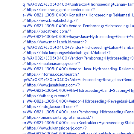
q=WA+0821+1305+0400+Kontraktor+Hidroseeding+Lahan+Tamb
🔗
https://semarang.gardencenter.co.id/?
s=WA+0821+1305+0400+Konsultan+Hidroseeding+Reklamasi+L
🔗
https://www.biwakohotel.jp/?
s=WA+0821+1305+0400+Vendor+Pemborong+Hidroseeding+Lan
🔗
https://bacatrend.com/?
s=WA+0821+1305+0400+Biaya+Jasa+Hydroseeding+Green+Proj
🔗
https://www.man1s.sch.id/search?
q=WA+0821+1305+0400+Vendor+Hidroseeding+Lahan+Tamban
🔗
https://data.lampungselatankab.go.id/dataset/?
q=WA+0821+1305+0400+Vendor+Pemborong+Hydroseeding+Stabi
🔗
https://maulanacanopy.com/?
s=WA+0821+1305+0400+Vendor+Jasa+Hydroseeding+Reklamas
🔗
https://informa.co.id/search?
q=WA+0821+1305+0400+Ahli+Hidroseeding+Revegetasi+Bendu
🔗
https://www.jasatukang.com/?
s=WA+0821+1305+0400+Ahli+Hidroseeding+Land+Scaping+Hija
🔗
https://wibangun.com/?
s=WA+0821+1305+0400+Vendor+Hidroseeding+Revegetasi+Lah
🔗
https://indoglasscraft.com/?
s=WA+0821+1305+0400+Jasa+Pemborong+Hidroseeding+Pena
🔗
https://binanusantarapratama.co.id/?
s=WA+0821+1305+0400+Jasa+Kontraktor+Hydroseeding+Stabili
🔗
https://www.tukangsidoarjo.com/?
s=WA+0821+1305+0400+Vendor+Kontraktor+Hydroseeding+Bah