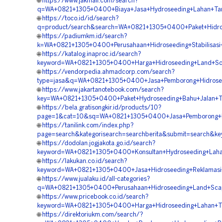
🌐
https://www.jakmall.com/search?
q=WA+0821+1305+0400+Biaya+Jasa+Hydroseeding+Lahan+Tam
🌐
https://toco.id/id/search?
q=product/search&search=WA+0821+1305+0400+Paket+Hidros
🌐
https://padiumkm.id/search?
k=WA+0821+1305+0400+Perusahaan+Hidroseeding+Stabilisasi
🌐
https://katalog.inaproc.id/search?
keyword=WA+0821+1305+0400+Harga+Hidroseeding+Land+Scap
🌐
https://vendorpedia.ahmadcorp.com/search?
type=jasa&q=WA+0821+1305+0400+Jasa+Pemborong+Hidroseed
🌐
https://www.jakartanotebook.com/search?
key=WA+0821+1305+0400+Paket+Hydroseeding+Bahu+Jalan+To
🌐
https://bela.gratisongkir.id/products/10?
page=1&cat=10&sq=WA+0821+1305+0400+Jasa+Pemborong+Hyd
🌐
https://tanilink.com/index.php?
page=search&kategorisearch=searchberita&submit=search&
🌐
https://dodolan.jogjakota.go.id/search?
keyword=WA+0821+1305+0400+Konsultan+Hydroseeding+Laha
🌐
https://lakukan.co.id/search?
keyword=WA+0821+1305+0400+Jasa+Hidroseeding+Reklamasi
🌐
https://www.jualaku.id/all-categories?
q=WA+0821+1305+0400+Perusahaan+Hidroseeding+Land+Scapi
🌐
https://www.pricebook.co.id/search?
keyword=WA+0821+1305+0400+Harga+Hidroseeding+Lahan+T
🌐
https://direktoriukm.com/search/?