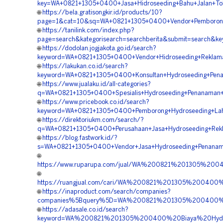
key=WA+0821+1305+0400+Jasa+Hidroseeding+Bahu+Jalan+Tol
🌐
https://bela.gratisongkir.id/products/10?
page=1&cat=10&sq=WA+0821+1305+0400+Vendor+Pemborong+H
🌐
https://tanilink.com/index.php?
page=search&kategorisearch=searchberita&submit=search&k
🌐
https://dodolan.jogjakota.go.id/search?
keyword=WA+0821+1305+0400+Vendor+Hidroseeding+Reklamas
🌐
https://lakukan.co.id/search?
keyword=WA+0821+1305+0400+Konsultan+Hydroseeding+Pena
🌐
https://www.jualaku.id/all-categories?
q=WA+0821+1305+0400+Spesialis+Hydroseeding+Penanaman+
🌐
https://www.pricebook.co.id/search?
keyword=WA+0821+1305+0400+Pemborong+Hydroseeding+Lah
🌐
https://direktoriukm.com/search/?
q=WA+0821+1305+0400+Perusahaan+Jasa+Hydroseeding+Rekla
🌐
https://blog.fastwork.id/?
s=WA+0821+1305+0400+Vendor+Jasa+Hydroseeding+Penanam
🌐
https://www.ruparupa.com/jual/WA%200821%201305%200
🌐
https://ruangjual.com/cari/WA%200821%201305%200400
🌐
https://inaproduct.com/search/companies?
companies%5Bquery%5D=WA%200821%201305%200400%20
🌐
https://adasale.co.id/search?
keyword=WA%200821%201305%200400%20Biaya%20Hydro