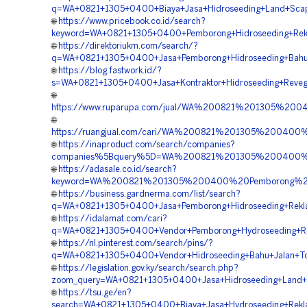
q=WA+0821+1305+0400+Biaya+Jasa+Hidroseeding+Land+Scapi
🌐
https://www.pricebook.co.id/search?
keyword=WA+0821+1305+0400+Pemborong+Hidroseeding+Rekl
🌐
https://direktoriukm.com/search/?
q=WA+0821+1305+0400+Jasa+Pemborong+Hidroseeding+Bahu+
🌐
https://blog.fastwork.id/?
s=WA+0821+1305+0400+Jasa+Kontraktor+Hidroseeding+Revege
🌐
https://www.ruparupa.com/jual/WA%200821%201305%20
🌐
https://ruangjual.com/cari/WA%200821%201305%20040
🌐
https://inaproduct.com/search/companies?
companies%5Bquery%5D=WA%200821%201305%200400%20
🌐
https://adasale.co.id/search?
keyword=WA%200821%201305%200400%20Pemborong%20H
🌐
https://business.gardnerma.com/list/search?
q=WA+0821+1305+0400+Jasa+Pemborong+Hidroseeding+Rekla
🌐
https://idalamat.com/cari?
q=WA+0821+1305+0400+Vendor+Pemborong+Hydroseeding+Rev
🌐
https://nl.pinterest.com/search/pins/?
q=WA+0821+1305+0400+Vendor+Hidroseeding+Bahu+Jalan+Tol
🌐
https://legislation.gov.ky/search/search.php?
zoom_query=WA+0821+1305+0400+Jasa+Hidroseeding+Land+Sc
🌐
https://tsu.ge/en?
search=WA+0821+1305+0400+Biaya+Jasa+Hydroseeding+Rekl