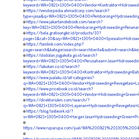
keyword=WA+0821+1305+0400+Vendor+Kontraktor+Hidroseedi
🌐
https://vendorpedia.ahmadcorp.com/search?
type=jasa&q=WA+0821+1305+0400+Pemborong+Hydroseeding+G
🌐
https://www.jakartanotebook.com/search?
key=WA+0821+1305+0400+Pemborong+Hydroseeding+Penanam
🌐
https://bela.gratisongkir.id/products/10?
page=1&cat=10&sq=WA+0821+1305+0400+Spesialis+Hidroseed
🌐
https://tanilink.com/index.php?
page=search&kategorisearch=searchberita&submit=search&k
🌐
https://dodolan.jogjakota.go.id/search?
keyword=WA+0821+1305+0400+Perusahaan+Jasa+Hidroseeding
🌐
https://lakukan.co.id/search?
keyword=WA+0821+1305+0400+Kontraktor+Hydroseeding+Bahu
🌐
https://www.jualaku.id/all-categories?
q=WA+0821+1305+0400+Vendor+Hydroseeding+Revegetasi+La
🌐
https://www.pricebook.co.id/search?
keyword=WA+0821+1305+0400+Vendor+Hidroseeding+Green+Pr
🌐
https://direktoriukm.com/search/?
q=WA+0821+1305+0400+Layanan+Hydroseeding+Revegetasi+L
🌐
https://blog.fastwork.id/?
s=WA+0821+1305+0400+Harga+Jasa+Hydroseeding+Green+Proj
🌐
https://www.ruparupa.com/jual/WA%200821%201305%20
🌐