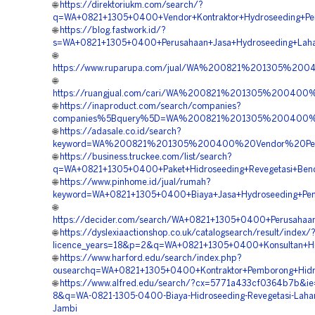
🌐
https://direktoriukm.com/search/?
q=WA+0821+1305+0400+Vendor+Kontraktor+Hydroseeding+Pe
🌐
https://blog.fastwork.id/?
s=WA+0821+1305+0400+Perusahaan+Jasa+Hydroseeding+Laha
🌐
https://www.ruparupa.com/jual/WA%200821%201305%200
🌐
https://ruangjual.com/cari/WA%200821%201305%200400
🌐
https://inaproduct.com/search/companies?
companies%5Bquery%5D=WA%200821%201305%200400%20
🌐
https://adasale.co.id/search?
keyword=WA%200821%201305%200400%20Vendor%20Pemb
🌐
https://business.truckee.com/list/search?
q=WA+0821+1305+0400+Paket+Hidroseeding+Revegetasi+Bend
🌐
https://www.pinhome.id/jual/rumah?
keyword=WA+0821+1305+0400+Biaya+Jasa+Hydroseeding+Peng
🌐
https://decider.com/search/WA+0821+1305+0400+Perusahaa
🌐
https://dyslexiaactionshop.co.uk/catalogsearch/result/index/
licence_years=18&p=2&q=WA+0821+1305+0400+Konsultan+Hid
🌐
https://www.harford.edu/search/index.php?
ousearchq=WA+0821+1305+0400+Kontraktor+Pemborong+Hidro
🌐
https://www.alfred.edu/search/?cx=5771a433cf0364b7b&i
8&q=WA-0821-1305-0400-Biaya-Hidroseeding-Revegetasi-Lahan
Jambi