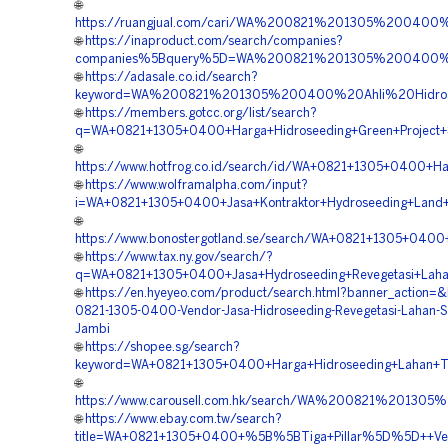
🌐
https://ruangjual.com/cari/WA%200821%201305%2004
🌐
https://inaproduct.com/search/companies?
companies%5Bquery%5D=WA%200821%201305%200400%20
🌐
https://adasale.co.id/search?
keyword=WA%200821%201305%200400%20Ahli%20Hidros
🌐
https://members.gotcc.org/list/search?
q=WA+0821+1305+0400+Harga+Hidroseeding+Green+Project+
🌐
https://www.hotfrog.co.id/search/id/WA+0821+1305+0400+H
🌐
https://www.wolframalpha.com/input?
i=WA+0821+1305+0400+Jasa+Kontraktor+Hydroseeding+Land+
🌐
https://www.bonostergotland.se/search/WA+0821+1305+0400+
🌐
https://www.tax.ny.gov/search/?
q=WA+0821+1305+0400+Jasa+Hydroseeding+Revegetasi+Laha
🌐
https://en.hyeyeo.com/product/search.html?banner_action=
0821-1305-0400-Vendor-Jasa-Hidroseeding-Revegetasi-Lahan-S
Jambi
🌐
https://shopee.sg/search?
keyword=WA+0821+1305+0400+Harga+Hidroseeding+Lahan+T
🌐
https://www.carousell.com.hk/search/WA%200821%2013
🌐
https://www.ebay.com.tw/search?
title=WA+0821+1305+0400+%5B%5BTiga+Pillar%5D%5D++Vendo