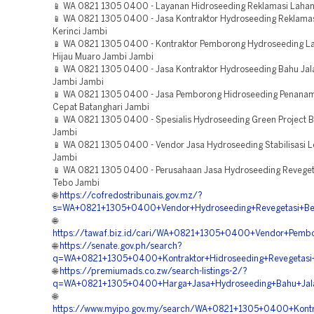
📱 WA 0821 1305 0400 - Layanan Hidroseeding Reklamasi Laha
📱 WA 0821 1305 0400 - Jasa Kontraktor Hydroseeding Reklam
Kerinci Jambi
📱 WA 0821 1305 0400 - Kontraktor Pemborong Hydroseeding L
Hijau Muaro Jambi Jambi
📱 WA 0821 1305 0400 - Jasa Kontraktor Hydroseeding Bahu Jal
Jambi Jambi
📱 WA 0821 1305 0400 - Jasa Pemborong Hidroseeding Penana
Cepat Batanghari Jambi
📱 WA 0821 1305 0400 - Spesialis Hydroseeding Green Project B
Jambi
📱 WA 0821 1305 0400 - Vendor Jasa Hydroseeding Stabilisasi 
Jambi
📱 WA 0821 1305 0400 - Perusahaan Jasa Hydroseeding Reveget
Tebo Jambi
🌐
https://cofredostribunais.gov.mz/?
s=WA+0821+1305+0400+Vendor+Hydroseeding+Revegetasi+Be
🌐
https://tawaf.biz.id/cari/WA+0821+1305+0400+Vendor+Pemb
🌐
https://senate.gov.ph/search?
q=WA+0821+1305+0400+Kontraktor+Hidroseeding+Revegetasi
🌐
https://premiumads.co.zw/search-listings-2/?
q=WA+0821+1305+0400+Harga+Jasa+Hydroseeding+Bahu+Jala
🌐
https://www.myipo.gov.my/search/WA+0821+1305+0400+Kontr