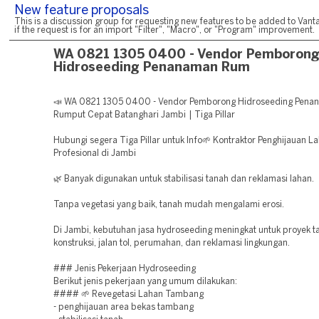
New feature proposals
This is a discussion group for requesting new features to be added to Vanta
if the request is for an import "Filter", "Macro", or "Program" improvement.
WA 0821 1305 0400 - Vendor Pemboron
Hidroseeding Penanaman Rum
📣 WA 0821 1305 0400 - Vendor Pemborong Hidroseeding Pena
Rumput Cepat Batanghari Jambi | Tiga Pillar
Hubungi segera Tiga Pillar untuk Info🌱 Kontraktor Penghijauan L
Profesional di Jambi
🌿 Banyak digunakan untuk stabilisasi tanah dan reklamasi lahan.
Tanpa vegetasi yang baik, tanah mudah mengalami erosi.
Di Jambi, kebutuhan jasa hydroseeding meningkat untuk proyek 
konstruksi, jalan tol, perumahan, dan reklamasi lingkungan.
### Jenis Pekerjaan Hydroseeding
Berikut jenis pekerjaan yang umum dilakukan:
#### 🌱 Revegetasi Lahan Tambang
- penghijauan area bekas tambang