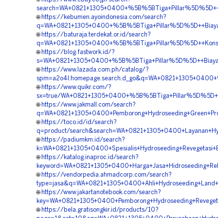
search=WA+0821+1305+0400+%5B%5BTiga+Pillar%5D%5D++K
🌐
https://kebumen.ayoindonesia.com/search?
q=WA+0821+1305+0400+%5B%5BTiga+Pillar%5D%5D++Biaya+J
🌐
https://baturaja.terdekat.or.id/search?
q=WA+0821+1305+0400+%5B%5BTiga+Pillar%5D%5D++Konsul
🌐
https://blog.fastwork.id/?
s=WA+0821+1305+0400+%5B%5BTiga+Pillar%5D%5D++Biaya+H
🌐
https://www.lazada.com.ph/catalog/?
spm=a2o4l.homepage.search.d_go&q=WA+0821+1305+0400+%5
🌐
https://www.quikr.com/?
sx=true/WA+0821+1305+0400+%5B%5BTiga+Pillar%5D%5D++
🌐
https://www.jakmall.com/search?
q=WA+0821+1305+0400+Pemborong+Hydroseeding+Green+Pro
🌐
https://toco.id/id/search?
q=product/search&search=WA+0821+1305+0400+Layanan+Hyd
🌐
https://padiumkm.id/search?
k=WA+0821+1305+0400+Spesialis+Hydroseeding+Revegetasi
🌐
https://katalog.inaproc.id/search?
keyword=WA+0821+1305+0400+Harga+Jasa+Hidroseeding+Rek
🌐
https://vendorpedia.ahmadcorp.com/search?
type=jasa&q=WA+0821+1305+0400+Ahli+Hydroseeding+Land+
🌐
https://www.jakartanotebook.com/search?
key=WA+0821+1305+0400+Pemborong+Hydroseeding+Reveget
🌐
https://bela.gratisongkir.id/products/10?