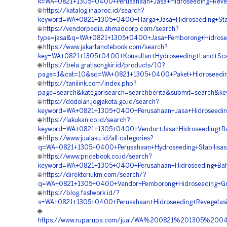
k=WA+0821+1305+0400+Perusahaan+Jasa+Hidroseeding+Reve
🌐
https://katalog.inaproc.id/search?
keyword=WA+0821+1305+0400+Harga+Jasa+Hidroseeding+Stabi
🌐
https://vendorpedia.ahmadcorp.com/search?
type=jasa&q=WA+0821+1305+0400+Jasa+Pemborong+Hidrosee
🌐
https://www.jakartanotebook.com/search?
key=WA+0821+1305+0400+Konsultan+Hydroseeding+Land+Scap
🌐
https://bela.gratisongkir.id/products/10?
page=1&cat=10&sq=WA+0821+1305+0400+Paket+Hidroseedin
🌐
https://tanilink.com/index.php?
page=search&kategorisearch=searchberita&submit=search&k
🌐
https://dodolan.jogjakota.go.id/search?
keyword=WA+0821+1305+0400+Perusahaan+Jasa+Hidroseedi
🌐
https://lakukan.co.id/search?
keyword=WA+0821+1305+0400+Vendor+Jasa+Hidroseeding+Ba
🌐
https://www.jualaku.id/all-categories?
q=WA+0821+1305+0400+Perusahaan+Hydroseeding+Stabilisas
🌐
https://www.pricebook.co.id/search?
keyword=WA+0821+1305+0400+Perusahaan+Hidroseeding+Bahu
🌐
https://direktoriukm.com/search/?
q=WA+0821+1305+0400+Vendor+Pemborong+Hidroseeding+Gre
🌐
https://blog.fastwork.id/?
s=WA+0821+1305+0400+Perusahaan+Hidroseeding+Revegetas
🌐
https://www.ruparupa.com/jual/WA%200821%201305%200