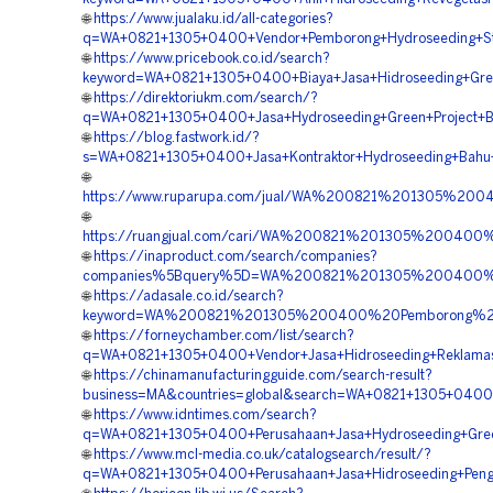
🌐
https://www.jualaku.id/all-categories?
q=WA+0821+1305+0400+Vendor+Pemborong+Hydroseeding+Stab
🌐
https://www.pricebook.co.id/search?
keyword=WA+0821+1305+0400+Biaya+Jasa+Hidroseeding+Gree
🌐
https://direktoriukm.com/search/?
q=WA+0821+1305+0400+Jasa+Hydroseeding+Green+Project+B
🌐
https://blog.fastwork.id/?
s=WA+0821+1305+0400+Jasa+Kontraktor+Hydroseeding+Bahu+
🌐
https://www.ruparupa.com/jual/WA%200821%201305%20
🌐
https://ruangjual.com/cari/WA%200821%201305%20040
🌐
https://inaproduct.com/search/companies?
companies%5Bquery%5D=WA%200821%201305%200400%20Ko
🌐
https://adasale.co.id/search?
keyword=WA%200821%201305%200400%20Pemborong%20H
🌐
https://forneychamber.com/list/search?
q=WA+0821+1305+0400+Vendor+Jasa+Hidroseeding+Reklamas
🌐
https://chinamanufacturingguide.com/search-result?
business=MA&countries=global&search=WA+0821+1305+0400+
🌐
https://www.idntimes.com/search?
q=WA+0821+1305+0400+Perusahaan+Jasa+Hydroseeding+Green
🌐
https://www.mcl-media.co.uk/catalogsearch/result/?
q=WA+0821+1305+0400+Perusahaan+Jasa+Hidroseeding+Pengh