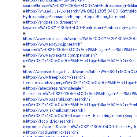
🌐
https://horicon.lib.wi.us/Search?
searchPhrase=WA+0821+1305+0400+Ahli+Hidroseeding+Rekla
🌐
https://vnu.edu.ua/uk/search/WA-0821-1305-0400-Kontrakto
Hydroseeding-Penanaman-Rumput-Cepat-Batanghari-Jambi
🌐
https://shopee.co.id/search?
keyword=WA+0821+1305+0400+Kontraktor+Pemborong+Hydrose
🌐
https://www.carousell.ph/search/WA%200821%201305%
🌐
https://www.ebay.co.jp/search?
search=WA+0821+1305+0400+%5B%5BTiga+Pillar%5D%5D++Ko
🌐
https://www.ayojakarta.com/pencarian?
q=WA+0821+1305+0400+%5B%5BTiga+Pillar%5D%5D++Kontrakt
🌐
https://wonosari.harga.biz.id/search/label/WA+0821+1305
🌐
https://www.freepik.com/search?
format=search&query=WA+0821+1305+0400+%5B%5BTiga+Pil
🌐
https://aliexpress.ru/wholesale?
SearchText=WA+0821+1305+0400+%5B%5BTiga+Pillar%5D%5D
🌐
https://www.bazaraki.com/search/?
q=WA+0821+1305+0400+%5B%5BTiga+Pillar%5D%5D++Pembor
🌐
https://www.jakmall.com/search?
q=WA+0821+1305+0400+Layanan+Hidroseeding+Land+Scaping
🌐
https://toco.id/id/search?
q=product/search&search=WA+0821+1305+0400+Paket+Hydro
🌐
https://padiumkm.id/search?