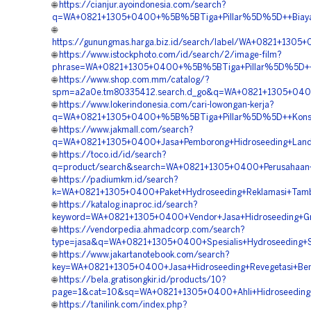
🌐
https://cianjur.ayoindonesia.com/search?
q=WA+0821+1305+0400+%5B%5BTiga+Pillar%5D%5D++Biaya+H
🌐
https://gunungmas.harga.biz.id/search/label/WA+0821+130
🌐
https://www.istockphoto.com/id/search/2/image-film?
phrase=WA+0821+1305+0400+%5B%5BTiga+Pillar%5D%5D++Per
🌐
https://www.shop.com.mm/catalog/?
spm=a2a0e.tm80335412.search.d_go&q=WA+0821+1305+0400+
🌐
https://www.lokerindonesia.com/cari-lowongan-kerja?
q=WA+0821+1305+0400+%5B%5BTiga+Pillar%5D%5D++Konsulta
🌐
https://www.jakmall.com/search?
q=WA+0821+1305+0400+Jasa+Pemborong+Hidroseeding+Land+
🌐
https://toco.id/id/search?
q=product/search&search=WA+0821+1305+0400+Perusahaan+V
🌐
https://padiumkm.id/search?
k=WA+0821+1305+0400+Paket+Hydroseeding+Reklamasi+Tamb
🌐
https://katalog.inaproc.id/search?
keyword=WA+0821+1305+0400+Vendor+Jasa+Hidroseeding+Gre
🌐
https://vendorpedia.ahmadcorp.com/search?
type=jasa&q=WA+0821+1305+0400+Spesialis+Hydroseeding+Sta
🌐
https://www.jakartanotebook.com/search?
key=WA+0821+1305+0400+Jasa+Hidroseeding+Revegetasi+Ben
🌐
https://bela.gratisongkir.id/products/10?
page=1&cat=10&sq=WA+0821+1305+0400+Ahli+Hidroseeding
🌐
https://tanilink.com/index.php?