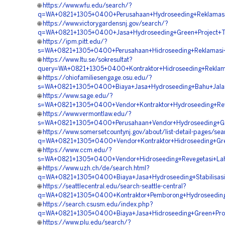
🌐
https://www.wfu.edu/search/?
q=WA+0821+1305+0400+Perusahaan+Hydroseeding+Reklamasi
🌐
https://www.victorygardensnj.gov/search/?
q=WA+0821+1305+0400+Jasa+Hydroseeding+Green+Project+
🌐
https://ipm.pitt.edu/?
s=WA+0821+1305+0400+Perusahaan+Hidroseeding+Reklamasi
🌐
https://www.ltu.se/sokresultat?
query=WA+0821+1305+0400+Kontraktor+Hidroseeding+Reklam
🌐
https://ohiofamiliesengage.osu.edu/?
s=WA+0821+1305+0400+Biaya+Jasa+Hydroseeding+Bahu+Jalan
🌐
https://www.sage.edu/?
s=WA+0821+1305+0400+Vendor+Kontraktor+Hydroseeding+Rev
🌐
https://www.vermontlaw.edu/?
s=WA+0821+1305+0400+Perusahaan+Vendor+Hydroseeding+Gr
🌐
https://www.somersetcountynj.gov/about/list-detail-pages/sea
q=WA+0821+1305+0400+Vendor+Kontraktor+Hidroseeding+Gree
🌐
https://www.ccm.edu/?
s=WA+0821+1305+0400+Vendor+Hidroseeding+Revegetasi+Lah
🌐
https://www.uzh.ch/de/search.html?
q=WA+0821+1305+0400+Biaya+Jasa+Hydroseeding+Stabilisasi
🌐
https://seattlecentral.edu/search-seattle-central?
q=WA+0821+1305+0400+Kontraktor+Pemborong+Hydroseeding
🌐
https://search.csusm.edu/index.php?
q=WA+0821+1305+0400+Biaya+Jasa+Hidroseeding+Green+Proj
🌐
https://www.plu.edu/search/?