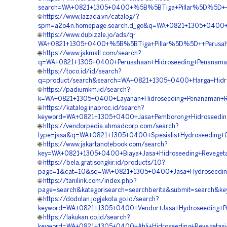
search=WA+0821+1305+0400+%5B%5BTiga+Pillar%5D%5D++Ve
🌐
https://www.lazada.vn/catalog/?
spm=a2o4n.homepage.search.d_go&q=WA+0821+1305+0400+%
🌐
https://www.dubizzle.jo/ads/q-
WA+0821+1305+0400+%5B%5BTiga+Pillar%5D%5D++Perusaha
🌐
https://www.jakmall.com/search?
q=WA+0821+1305+0400+Perusahaan+Hidroseeding+Penanama
🌐
https://toco.id/id/search?
q=product/search&search=WA+0821+1305+0400+Harga+Hidros
🌐
https://padiumkm.id/search?
k=WA+0821+1305+0400+Layanan+Hidroseeding+Penanaman+R
🌐
https://katalog.inaproc.id/search?
keyword=WA+0821+1305+0400+Jasa+Pemborong+Hidroseedin
🌐
https://vendorpedia.ahmadcorp.com/search?
type=jasa&q=WA+0821+1305+0400+Spesialis+Hydroseeding+Gr
🌐
https://www.jakartanotebook.com/search?
key=WA+0821+1305+0400+Biaya+Jasa+Hidroseeding+Revegeta
🌐
https://bela.gratisongkir.id/products/10?
page=1&cat=10&sq=WA+0821+1305+0400+Jasa+Hydroseeding+
🌐
https://tanilink.com/index.php?
page=search&kategorisearch=searchberita&submit=search&k
🌐
https://dodolan.jogjakota.go.id/search?
keyword=WA+0821+1305+0400+Vendor+Jasa+Hydroseeding+P
🌐
https://lakukan.co.id/search?
keyword=WA+0821+1305+0400+Ahli+Hidroseeding+Revegetasi