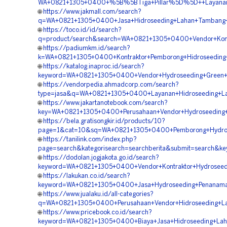
WA+0821+1305+0400+%5B%5BTiga+Pillar%5D%5D++Layanan+H
🌐
https://www.jakmall.com/search?
q=WA+0821+1305+0400+Jasa+Hidroseeding+Lahan+Tambang+
🌐
https://toco.id/id/search?
q=product/search&search=WA+0821+1305+0400+Vendor+Kontr
🌐
https://padiumkm.id/search?
k=WA+0821+1305+0400+Kontraktor+Pemborong+Hidroseeding+
🌐
https://katalog.inaproc.id/search?
keyword=WA+0821+1305+0400+Vendor+Hydroseeding+Green+Pr
🌐
https://vendorpedia.ahmadcorp.com/search?
type=jasa&q=WA+0821+1305+0400+Layanan+Hidroseeding+La
🌐
https://www.jakartanotebook.com/search?
key=WA+0821+1305+0400+Perusahaan+Vendor+Hydroseeding+G
🌐
https://bela.gratisongkir.id/products/10?
page=1&cat=10&sq=WA+0821+1305+0400+Pemborong+Hydrose
🌐
https://tanilink.com/index.php?
page=search&kategorisearch=searchberita&submit=search&ke
🌐
https://dodolan.jogjakota.go.id/search?
keyword=WA+0821+1305+0400+Vendor+Kontraktor+Hydroseedin
🌐
https://lakukan.co.id/search?
keyword=WA+0821+1305+0400+Jasa+Hydroseeding+Penanama
🌐
https://www.jualaku.id/all-categories?
q=WA+0821+1305+0400+Perusahaan+Vendor+Hidroseeding+La
🌐
https://www.pricebook.co.id/search?
keyword=WA+0821+1305+0400+Biaya+Jasa+Hidroseeding+Lah