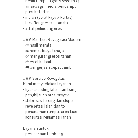
- benih rumput (grass seed mix)
- air sebagai media pencampur
- pupuk starter
- mulch (serat kayu / kertas)
- tackifier (perekat tanah)
- aditif pelindung erosi
### Manfaat Revegetasi Modern
- 🌱 hasil merata
- 🚜 hemat biaya tenaga
- 🌿 mengurangi erosi tanah
- 🌱 estetika baik
- 🚚 pengerjaan cepat Jambi
### Service Revegetasi
Kami menyediakan layanan:
- hydroseeding lahan tambang
- penghijauan area proyek
- stabilisasi lereng dan slope
- revegetasi jalan dan tol
- penanaman rumput area luas
- konsultasi reklamasi lahan
Layanan untuk:
- perusahaan tambang