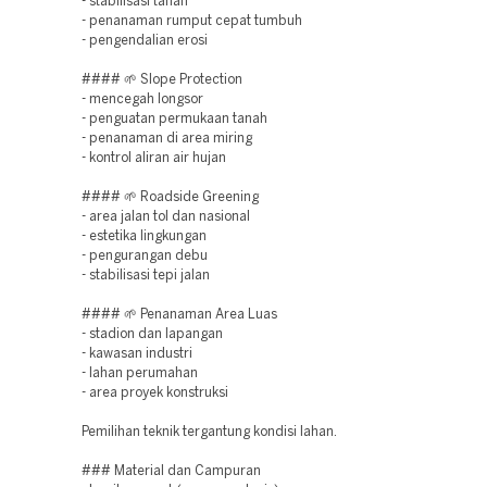
- stabilisasi tanah
- penanaman rumput cepat tumbuh
- pengendalian erosi
#### 🌱 Slope Protection
- mencegah longsor
- penguatan permukaan tanah
- penanaman di area miring
- kontrol aliran air hujan
#### 🌱 Roadside Greening
- area jalan tol dan nasional
- estetika lingkungan
- pengurangan debu
- stabilisasi tepi jalan
#### 🌱 Penanaman Area Luas
- stadion dan lapangan
- kawasan industri
- lahan perumahan
- area proyek konstruksi
Pemilihan teknik tergantung kondisi lahan.
### Material dan Campuran