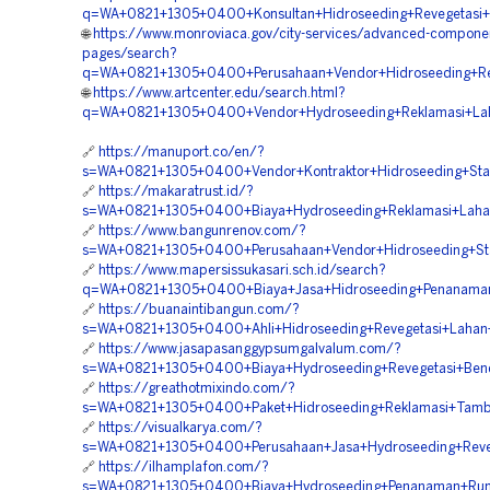
q=WA+0821+1305+0400+Konsultan+Hidroseeding+Revegetasi
🌐
https://www.monroviaca.gov/city-services/advanced-compone
pages/search?
q=WA+0821+1305+0400+Perusahaan+Vendor+Hidroseeding+R
🌐
https://www.artcenter.edu/search.html?
q=WA+0821+1305+0400+Vendor+Hydroseeding+Reklamasi+La
🔗
https://manuport.co/en/?
s=WA+0821+1305+0400+Vendor+Kontraktor+Hidroseeding+Stab
🔗
https://makaratrust.id/?
s=WA+0821+1305+0400+Biaya+Hydroseeding+Reklamasi+Laha
🔗
https://www.bangunrenov.com/?
s=WA+0821+1305+0400+Perusahaan+Vendor+Hidroseeding+Stab
🔗
https://www.mapersissukasari.sch.id/search?
q=WA+0821+1305+0400+Biaya+Jasa+Hidroseeding+Penanama
🔗
https://buanaintibangun.com/?
s=WA+0821+1305+0400+Ahli+Hidroseeding+Revegetasi+Lahan
🔗
https://www.jasapasanggypsumgalvalum.com/?
s=WA+0821+1305+0400+Biaya+Hydroseeding+Revegetasi+Ben
🔗
https://greathotmixindo.com/?
s=WA+0821+1305+0400+Paket+Hidroseeding+Reklamasi+Tamb
🔗
https://visualkarya.com/?
s=WA+0821+1305+0400+Perusahaan+Jasa+Hydroseeding+Reve
🔗
https://ilhamplafon.com/?
s=WA+0821+1305+0400+Biaya+Hydroseeding+Penanaman+Ru