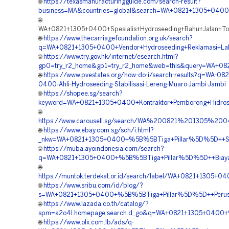
🌐
https://texasmanufacturingguide.com/search-result?
business=MA&countries=global&search=WA+0821+1305+0400+
🌐
WA+0821+1305+0400+Spesialis+Hydroseeding+Bahu+Jalan+To
🌐
https://www.thecarriagefoundation.org.uk/search?
q=WA+0821+1305+0400+Vendor+Hydroseeding+Reklamasi+La
🌐
https://www.try.gov.hk/internet/esearch.html?
gp0=try_r2_home&gp1=try_r2_home&web=this&query=WA+082
🌐
https://www.pvestates.org/how-do-i/search-results?q=WA-082
0400-Ahli-Hydroseeding-Stabilisasi-Lereng-Muaro-Jambi-Jambi
🌐
https://shopee.sg/search?
keyword=WA+0821+1305+0400+Kontraktor+Pemborong+Hidro
🌐
https://www.carousell.sg/search/WA%200821%201305%20
🌐
https://www.ebay.com.sg/sch/i.html?
_nkw=WA+0821+1305+0400+%5B%5BTiga+Pillar%5D%5D++Spesi
🌐
https://muba.ayoindonesia.com/search?
q=WA+0821+1305+0400+%5B%5BTiga+Pillar%5D%5D++Biaya+
🌐
https://muntok.terdekat.or.id/search/label/WA+0821+1305
🌐
https://www.sribu.com/id/blog/?
s=WA+0821+1305+0400+%5B%5BTiga+Pillar%5D%5D++Perusah
🌐
https://www.lazada.co.th/catalog/?
spm=a2o4l.homepage.search.d_go&q=WA+0821+1305+0400+%
🌐
https://www.olx.com.lb/ads/q-