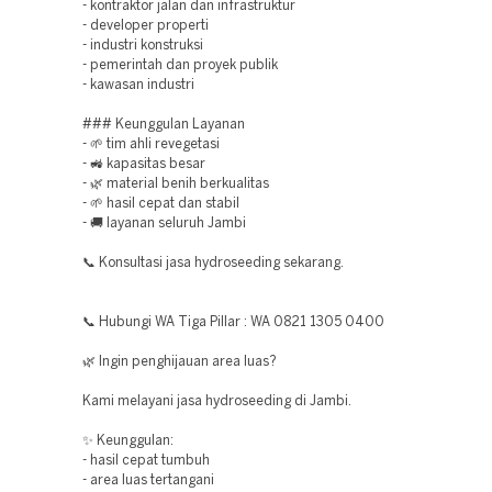
- kontraktor jalan dan infrastruktur
- developer properti
- industri konstruksi
- pemerintah dan proyek publik
- kawasan industri
### Keunggulan Layanan
- 🌱 tim ahli revegetasi
- 🚜 kapasitas besar
- 🌿 material benih berkualitas
- 🌱 hasil cepat dan stabil
- 🚚 layanan seluruh Jambi
📞 Konsultasi jasa hydroseeding sekarang.
📞 Hubungi WA Tiga Pillar : WA 0821 1305 0400
🌿 Ingin penghijauan area luas?
Kami melayani jasa hydroseeding di Jambi.
✨ Keunggulan:
- hasil cepat tumbuh
- area luas tertangani