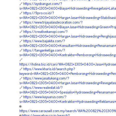
🔗
https://ayobangun.com/?
s=WA+0821+1305+0400+Biaya+Hidroseeding+Revegetasi+Lah
🔗
https://9pro.co.id/?
s=WA+0821+1305+0400+Harga+Jasa+Hidroseeding+Stabilisas
🔗
https://www.trijayalasdecoration.com/?
s=WA+0821+1305+0400+Biaya+Jasa+Hidroseeding+Green+Pro
🔗
https://creativekanopi.com/?
s=WA+0821+1305+0400+Harga+Jasa+Hidroseeding+Penghijaua
🔗
https://www.bajakita.com/?
s=WA+0821+1305+0400+Konsultan+Hidroseeding+Penanaman
🔗
https://tanganketiga.com/?
s=WA+0821+1305+0400+Kontraktor+Pemborong+Hidroseeding+S
🔗
https://ihdina.biz.id/cari/WA+0821+1305+0400+Jasa+Hydros
🔗
https://www.kharis.id/search.php?
keyword=WA+0821+1305+0400+Pemborong+Hidroseeding+Peng
🔗
https://www.jasatukang.com/?
s=WA+0821+1305+0400+Harga+Jasa+Hidroseeding+Revegetasi
🔗
https://www.realestat.id/?
s=WA+0821+1305+0400+Spesialis+Hydroseeding+Penanaman+
🔗
https://www.kayuarus.com/?
s=WA+0821+1305+0400+Kontraktor+Hydroseeding+Reklamasi
🌐
https://www.carousell.com.my/search/WA%200821%20
🌐
https://www.ebay.co.jp/search?