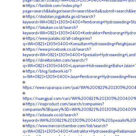
page=1&cat=10&sq=WA+0821+1305+0400+Perusahaan+Hydros
🌐
https://tanilink.com/index.php?
page=search&kategorisearch=searchberita&submit=search&
🌐
https://dodolan.jogjakota.go.id/search?
keyword=WA+0821+1305+0400+Pemborong+Hydroseeding+Stab
🌐
https://lakukan.co.id/search?
keyword=WA+0821+1305+0400+Kontraktor+Pemborong+Hydros
🌐
https://www.jualaku.id/all-categories?
q=WA+0821+1305+0400+Konsultan+Hydroseeding+Penghijaua
🌐
https://www.pricebook.co.id/search?
keyword=WA+0821+1305+0400+Spesialis+Hydroseeding+Land
🌐
https://direktoriukm.com/search/?
q=WA+0821+1305+0400+Layanan+Hidroseeding+Bahu+Jalan+T
🌐
https://blog.fastwork.id/?
s=WA+0821+1305+0400+Jasa+Pemborong+Hydroseeding+Reve
🌐
https://www.ruparupa.com/jual/WA%200821%201305%20
🌐
https://ruangjual.com/cari/WA%200821%201305%2004
🌐
https://inaproduct.com/search/companies?
companies%5Bquery%5D=WA%200821%201305%200400%2
🌐
https://adasale.co.id/search?
keyword=WA%200821%201305%200400%20Spesialis%20H
🌐
https://www.mercerchamber.com/list/search?
q=WA+0821+1305+0400+Kontraktor+Hydroseeding+Reklamasi