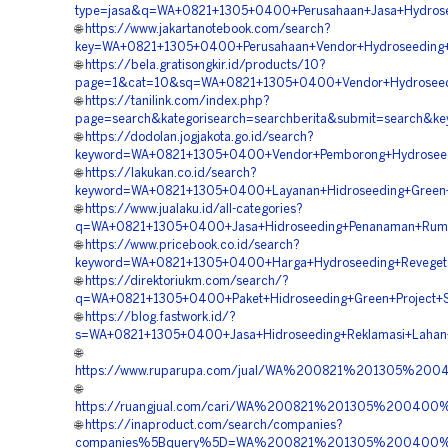
type=jasa&q=WA+0821+1305+0400+Perusahaan+Jasa+Hydrosee
🌐
https://www.jakartanotebook.com/search?
key=WA+0821+1305+0400+Perusahaan+Vendor+Hydroseeding+St
🌐
https://bela.gratisongkir.id/products/10?
page=1&cat=10&sq=WA+0821+1305+0400+Vendor+Hydroseedi
🌐
https://tanilink.com/index.php?
page=search&kategorisearch=searchberita&submit=search&
🌐
https://dodolan.jogjakota.go.id/search?
keyword=WA+0821+1305+0400+Vendor+Pemborong+Hydroseedi
🌐
https://lakukan.co.id/search?
keyword=WA+0821+1305+0400+Layanan+Hidroseeding+Green+
🌐
https://www.jualaku.id/all-categories?
q=WA+0821+1305+0400+Jasa+Hidroseeding+Penanaman+Rump
🌐
https://www.pricebook.co.id/search?
keyword=WA+0821+1305+0400+Harga+Hydroseeding+Revegeta
🌐
https://direktoriukm.com/search/?
q=WA+0821+1305+0400+Paket+Hidroseeding+Green+Project+S
🌐
https://blog.fastwork.id/?
s=WA+0821+1305+0400+Jasa+Hidroseeding+Reklamasi+Lahan
🌐
https://www.ruparupa.com/jual/WA%200821%201305%20
🌐
https://ruangjual.com/cari/WA%200821%201305%20040
🌐
https://inaproduct.com/search/companies?
companies%5Bquery%5D=WA%200821%201305%200400%20