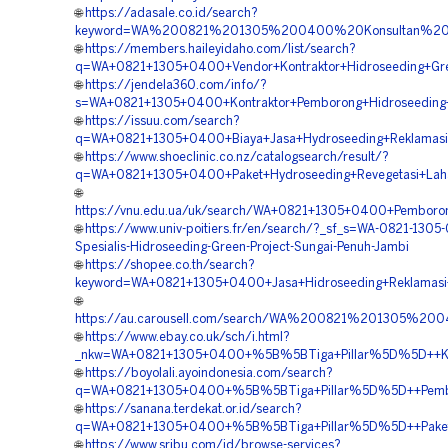
🌐
https://adasale.co.id/search?
keyword=WA%200821%201305%200400%20Konsultan%20H
🌐
https://members.haileyidaho.com/list/search?
q=WA+0821+1305+0400+Vendor+Kontraktor+Hidroseeding+Gre
🌐
https://jendela360.com/info/?
s=WA+0821+1305+0400+Kontraktor+Pemborong+Hidroseeding+
🌐
https://issuu.com/search?
q=WA+0821+1305+0400+Biaya+Jasa+Hydroseeding+Reklamasi
🌐
https://www.shoeclinic.co.nz/catalogsearch/result/?
q=WA+0821+1305+0400+Paket+Hydroseeding+Revegetasi+Lah
🌐
https://vnu.edu.ua/uk/search/WA+0821+1305+0400+Pemboron
🌐
https://www.univ-poitiers.fr/en/search/?_sf_s=WA-0821-1305
Spesialis-Hidroseeding-Green-Project-Sungai-Penuh-Jambi
🌐
https://shopee.co.th/search?
keyword=WA+0821+1305+0400+Jasa+Hidroseeding+Reklamasi
🌐
https://au.carousell.com/search/WA%200821%201305%20
🌐
https://www.ebay.co.uk/sch/i.html?
_nkw=WA+0821+1305+0400+%5B%5BTiga+Pillar%5D%5D++Kontr
🌐
https://boyolali.ayoindonesia.com/search?
q=WA+0821+1305+0400+%5B%5BTiga+Pillar%5D%5D++Pemboro
🌐
https://sanana.terdekat.or.id/search?
q=WA+0821+1305+0400+%5B%5BTiga+Pillar%5D%5D++Paket+H
🌐
https://www.sribu.com/id/browse-services?