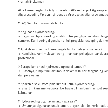
- ramah lingkungan
#HydroseedingJambi #Hydroseeding #GreenProject #greenproj
#hydroseeding #greeningindonesia #revegetasi #landreclamati
❓ FAQ Seputar Layanan di Jambi
❓ Kegunaan hydroseeding?
🔹 Kegunaan hydroseeding adalah untuk penghijauan lahan den
semprot. Kami sering digunakan untuk proyek landscaping dan re
❓ Apakah supplier hydroseeding di Jambi melayani luar kota?
🔹 Kami bisa, kami melayani pengiriman dan pekerjaan luar daer
profesional.
❓ Berapa lama hasil hydroseeding mulai tumbuh?
🔹 Biasanya, rumput mulai tumbuh dalam 5-10 hari tergantung kon
dan perawatan.
❓ Apakah bisa custom jenis rumput untuk hydroseeding?
🔹 Bisa, tim kami menyediakan berbagai pilihan benih rumput ses
kebutuhan.
❓ Hydroseeding digunakan untuk apa saja?
🔹 Umumnya digunakan untuk taman, proyek jalan tol, reklamasi, 