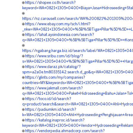
🌐
https://shopee.co.th/search?
keyword=WA+0821+1305+0400+Biaya+Jasa+Hidroseeding+Stabil
🌐
https://nz.carousell.com/search/WA%200821%201305%
🌐
https://www.ebay.com.my/sch/i.html?
_nkw=WA+0821+1305+0400+%5B%5BTiga+Pillar%5D%5D++Laya
🌐
https://lahat.ayoindonesia.com/search?
q=WA+0821+1305+0400+%5B%5BTiga+Pillar%5D%5D++Konsul
🌐
https://ngabang.harga.biz.id/search/label/WA+0821+1305
🌐
https://www.sribu.com/id/blog/?
s=WA+0821+1305+0400+%5B%5BTiga+Pillar%5D%5D++Harga+
🌐
https://www.daraz.pk/catalog/?
spm=a2a0e.tm80335142.search.d_go&q=WA+0821+1305+0400
🌐
https://glints.com/my/companies?
countries=MY&keywords=WA+0821+1305+0400+%5B%5BTiga+P
🌐
https://www.jakmall.com/search?
q=WA+0821+1305+0400+Paket+Hidroseeding+Bahu+Jalan+Tol
🌐
https://toco.id/id/search?
q=product/search&search=WA+0821+1305+0400+Ahli+Hydrose
🌐
https://padiumkm.id/search?
k=WA+0821+1305+0400+Ahli+Hydroseeding+Penghijauan+Area
🌐
https://katalog.inaproc.id/search?
keyword=WA+0821+1305+0400+Vendor+Hydroseeding+Reklam
🌐
https://vendorpedia.ahmadcorp.com/search?